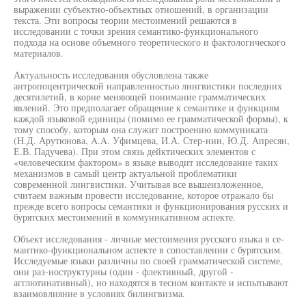
выражении субъектно-объектных отношений, в организации
текста. Эти вопросы теории местоимений решаются в
исследовании с точки зрения семантико-функционального
подхода на основе объемного теоретического и фактологического
материалов.
Актуальность исследования обусловлена также
антропоцентрической направленностью лингвистики последних
десятилетий, в корне меняющей понимание грамматических
явлений. Это предполагает обращение к семантике и функциям
каждой языковой единицы (помимо ее грамматической формы), к
тому способу, которым она служит построению коммуниката
(Н.Д. Арутюнова, A.A. Уфимцева, И.А. Стер-нин, Ю.Д. Апресян,
Е.В. Падучева). При этом связь дейктических элементов с
«человеческим фактором» в языке выводит исследование таких
механизмов в самый центр актуальной проблематики
современной лингвистики. Учитывая все вышеизложенное,
считаем важным провести исследование, которое отражало бы
прежде всего вопросы семантики и функционирования русских и
бурятских местоимений в коммуникативном аспекте.
Объект исследования - личные местоимения русского языка в се-
мантико-функциональном аспекте в сопоставлении с бурятским.
Исследуемые языки различны по своей грамматической системе,
они раз-ноструктурны (один - флективный, другой -
агглютинативный), но находятся в тесном контакте и испытывают
взаимовлияние в условиях билингвизма.