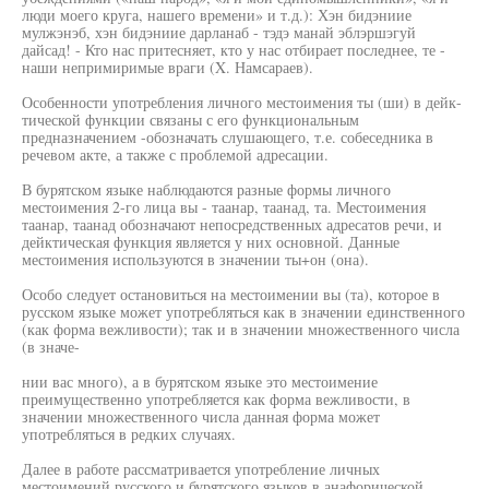
люди моего круга, нашего времени» и т.д.): Хэн бидэниие
мулжэнэб, хэн бидэниие дарланаб - тэдэ манай эблэршэгуй
дайсад! - Кто нас притесняет, кто у нас отбирает последнее, те -
наши непримиримые враги (X. Намсараев).
Особенности употребления личного местоимения ты (ши) в дейк-
тической функции связаны с его функциональным
предназначением -обозначать слушающего, т.е. собеседника в
речевом акте, а также с проблемой адресации.
В бурятском языке наблюдаются разные формы личного
местоимения 2-го лица вы - таанар, таанад, та. Местоимения
таанар, таанад обозначают непосредственных адресатов речи, и
дейктическая функция является у них основной. Данные
местоимения используются в значении ты+он (она).
Особо следует остановиться на местоимении вы (та), которое в
русском языке может употребляться как в значении единственного
(как форма вежливости); так и в значении множественного числа
(в значе-
нии вас много), а в бурятском языке это местоимение
преимущественно употребляется как форма вежливости, в
значении множественного числа данная форма может
употребляться в редких случаях.
Далее в работе рассматривается употребление личных
местоимений русского и бурятского языков в анафорической