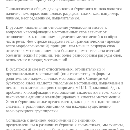
Типологически общим для русского и бурятского языков является
наличие некоторых одинаковых разрядов, таких, как, например,
личные, неопределенные, выделительные.
В русском языкознании отношение ученых-лингвистов к
вопросам классификации местоименных слов зависит от
отношения их к принципам выделения местоимений в особую
часть речи. Чем строже выдерживается грамматический (прежде
всего морфологический) принцип, тем меньше разрядов слов
отнесено к местоимениям; чем больше применяется лексический
(семантический) принцип, тем более разнообразны разряды слов,
включаемые в разряд местоимений.
В бурятском языке нет относительных, отрицательных и
притяжательных местоимений (они соответствуют формам
родительного падежа личных местоимений). Спецификой
бурятского языка являются глагольные местоимения, выделяемые в
некоторых классификациях (например, у Ц.Ц. Цыдыпова). Здесь
проблема классификации местоимений заключается в том, какие
лексические единицы квалифицировать в качестве местоимений.
Хотя в бурятском языке представлены, как правило, однотипные
системы, в различных описаниях мы находим существенно
варьирующиеся группировки.
Соглашаясь с делением местоимений по значению,
представленным в различных бурятских грамматиках, мы считаем,
что известный из всех учебников тезис о делении местоимений «в