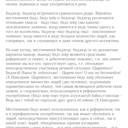
своему значению и чаще употребляется в речи.
Бидэнэр, бидэнэд встречаются сравнительно редко. Вероятно,
местоимения бидэ, бидэ хоёр и бидэнэр, бидэнэд различаются
оттенками смысла - бидэ (мы), бидэ хоёр (мы вдвоем) -
эксклюзивное значение, когда имеются в виду члены одного и
того же коллектива, бидэнэр (мы) бидэнэд (мы) - инклюзивное
значение, когда имеется в виду большое количество людей, как
говорящих, так и слушающих и даже членов другого коллектива.
На наш взгляд, местоимения бидэнэр, бидэнэд (и их диалектные
варианты маанар, маанад) бидэ хоёр являются средствами
референции (а значит, и дейктическими знаками), т.к. они имеют
значение мы все кто. присутствует здесь, т.е. обозначает
непосредственных участников речевой ситуации (Цыремпил!
Бидэнэй Нанаа бу зобооогыш! - Цырем-пил! О нас не беспокойся!
(Х.Намсараев, Цыремпил), местоимение бидэ хоёр обозначает
определенное множество людей (два человека), подлежащее
параметризации по объему, тем самым являющееся дейктиче-ским
знаком, и следовательно, использующееся в референтном
употреблении (Бидэ хоер нэрэ туроо асуулсаагуй байна гээшэлди -
Ведь мы с тобой не спросили друг друга об имени (Х.Намсараев).
Местоимение бидэ может использоваться, как в референтном, так
и в нереферентном употреблении, так как может обозначать и
людей, непосредственно присутствующих здесь и сейчас, так и
некий класс людей, объединенных одними взглядами,
убеждениями («наш народ», «я и мои единомышленники», «я и