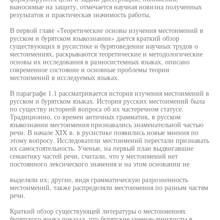
выносимые на защиту, отмечается научная новизна полученных
результатов и практическая значимость работы,
В первой главе «Теоретические основы изучения местоимений в
русском и бурятском языкознании» дается краткий обзор
существующих в русистике и бурятоведении научных трудов о
местоимениях, раскрываются теоретические и методологические
основы их исследования в разносистемных языках, описано
современное состояние и основные проблемы теории
местоимений в исследуемых языках.
В параграфе 1.1 рассматривается история изучения местоимений в
русском и бурятском языках. История русских местоимений была
по существу историей вопроса об их частеречном статусе.
Традиционно, со времен античных грамматик, в русском
языкознании местоимения признавались знаменательной частью
речи. В начале XIX в. в русистике появились новые мнения по
этому вопросу. Исследователи местоимений перестали признавать
их самостоятельность. Ученые, на первый план выдвигавшие
семантику частей речи, считали, что у местоимений нет
постоянного лексического значения и на этом основании не
выделяли их; другие, видя грамматическую разрозненность
местоимений, также распределяли местоимения по разным частям
речи.
Краткий обзор существующей литературы о местоимениях
бурятского языка показал, что бурятские ученые-лингвисты в