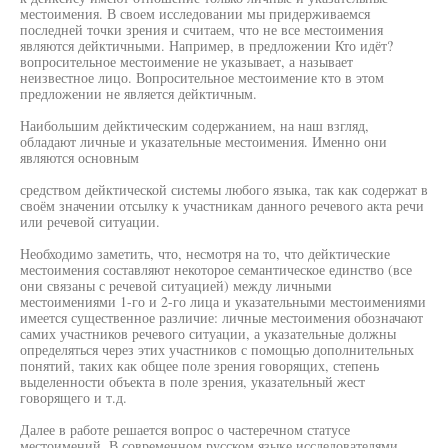
местоимения. В своем исследовании мы придерживаемся
последней точки зрения и считаем, что не все местоимения
являются дейктичными. Например, в предложении Кто идёт?
вопросительное местоимение не указывает, а называет
неизвестное лицо. Вопросительное местоимение кто в этом
предложении не является дейктичным.
Наибольшим дейктическим содержанием, на наш взгляд,
обладают личные и указательные местоимения. Именно они
являются основным
средством дейктической системы любого языка, так как содержат в
своём значении отсылку к участникам данного речевого акта речи
или речевой ситуации.
Необходимо заметить, что, несмотря на то, что дейктические
местоимения составляют некоторое семантическое единство (все
они связаны с речевой ситуацией) между личными
местоимениями 1-го и 2-го лица и указательными местоимениями
имеется существенное различие: личные местоимения обозначают
самих участников речевого ситуации, а указательные должны
определяться через этих участников с помощью дополнительных
понятий, таких как общее поле зрения говорящих, степень
выделенности объекта в поле зрения, указательный жест
говорящего и т.д.
Далее в работе решается вопрос о частеречном статусе
местоимений. В современном русском языке исследователями