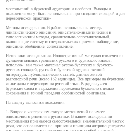
местоимений в бурятской аудитории и наоборот. Выводы и
положения могут быть использованы при создании словарей и для
переводческой практики-
Методы исследования. В работе использованы методы
лингвистического описания, описательно-аналитический и
типологический методы, сравнительно-сопоставительный,
включающие систему исследовательских приемов: наблюдение,
описание, обобщение, сопоставление.
Источники исследования. Иллюстративный материал извлечен из
фундаментальных грамматик русского и бурятского языков,
использо-. ван также материал русско-бурятских и бурятско-
русских словарей, русской и бурятской художественной
литературы, публицистических статей, данные живой
разговорной речи (всего 162 единицы). Все примеры на бурятском
языке даны с переводом на русский язык. В ряде случаев
бурятские слова и выражения переведены буквально с целью
сохранения и точной передачи особенностей оригинала.
На защиту выносятся положения:
1. Вопрос о частеречном статусе местоимений не имеет
однозначного решения в русистике. В нашем исследовании
местоимения признаются самостоятельной знаменательной частью
речи, что основывается на. принятии принципа антропоцентризма
в языке, а именно: на признании языка как особой знаковой