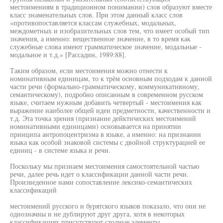
местоимениям в традиционном понимании) слов образуют вместе
класс знаменательных слов. При этом данный класс слов
«противопоставляется классам служебных, модальных,
междометных и изобразительных слов тем, что имеет особый тип
значения, а именно: вещественное значение, в то время как
служебные слова имеют грамматическое значение, модальные -
модальное и т.д.» [Рассадин, 1989:88].
Таким образом, если местоимения можно отнести к
номинативным единицам, то к трём основным подходам к данной
части речи (формально-грамматическому, коммуникативному,
семантическому), подробно описанным в современном русском
языке, считаем нужным добавить четвертый - местоимения как
выражение наиболее общей идеи предметности, качественности и
т.д. Эта точка зрения (признание дейктических местоимений
номинативными единицами) основывается на принятии
принципа антропоцентризма в языке, а именно: на признании
языка как особой знаковой системы с двойной структурацией ее
единиц - в системе языка и речи.
Поскольку мы признаем местоимения самостоятельной частью
речи, далее речь идет о классификации данной части речи.
Произведенное нами сопоставление лексико-семантических
классификаций
местоимений русского и бурятского языков показало, что они не
однозначны и не дублируют друг друга, хотя в некоторых
классификациях присутствуют сходные элементы.