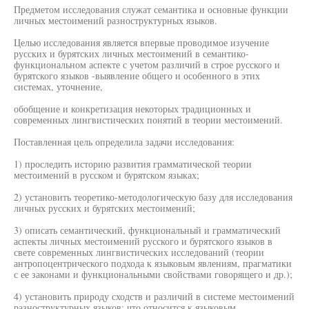
Предметом исследования служат семантика и основные функции
личных местоимений разноструктурных языков.
Целью исследования является впервые проводимое изучение
русских и бурятских личных местоимений в семантико-
функциональном аспекте с учетом различий в строе русского и
бурятского языков -выявление общего и особенного в этих
системах, уточнение,
обобщение и конкретизация некоторых традиционных и
современных лингвистических понятий в теории местоимений.
Поставленная цель определила задачи исследования:
1) проследить историю развития грамматической теории
местоимений в русском и бурятском языках;
2) установить теоретико-методологическую базу для исследования
личных русских и бурятских местоимений;
3) описать семантический, функциональный и грамматический
аспекты личных местоимений русского и бурятского языков в
свете современных лингвистических исследований (теории
антропоцентрического подхода к языковым явлениям, прагматики
с ее законами и функциональными свойствами говорящего и др.);
4) установить природу сходств и различий в системе местоимений
разноструктурных языков: что относится к языковым