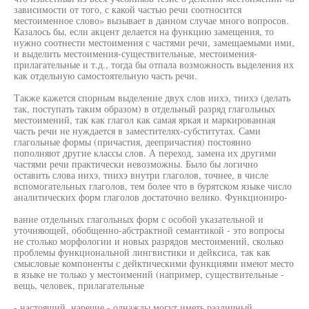
зависимости от того, с какой частью речи соотносится
местоименное слово» вызывает в данном случае много вопросов.
Казалось бы, если акцент делается на функцию замещения, то
нужно соотнести местоимения с частями речи, замещаемыми ими,
и выделить местоимения-существительные, местоимения-
прилагательные и т.д., тогда бы отпала возможность выделения их
как отдельную самостоятельную часть речи.
Также кажется спорным выделение двух слов иихэ, тиихэ (делать
так, поступать таким образом) в отдельный разряд глагольных
местоимений, так как глагол как самая яркая и маркированная
часть речи не нуждается в заместителях-субститутах. Сами
глагольные формы (причастия, деепричастия) постоянно
пополняют другие классы слов. А переход, замена их другими
частями речи практически невозможны. Было бы логично
оставить слова иихэ, тиихэ внутри глаголов, точнее, в числе
вспомогательных глаголов, тем более что в бурятском языке число
аналитических форм глаголов достаточно велико. Функциониро-
вание отдельных глагольных форм с особой указательной и
уточняющей, обобщенно-абстрактной семантикой - это вопросы
не столько морфологии и новых разрядов местоимений, сколько
проблемы функциональной лингвистики и дейксиса, так как
смысловые компоненты с дейктическими функциями имеют место
в языке не только у местоимений (например, существительные -
вещь, человек, прилагательные
- настоящий, наречие - однажды могут иметь различный