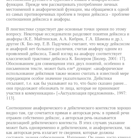
функции. Прежде чем рассматривать употребление личных
местоимений в анафорической функции, мы обращаемся к одной
из самых противоречивых проблем в теории дейксиса - проблеме
соотношения дейксиса и анафоры.
В лингвистике существует две основные точки зрения по этому
вопросу. Некоторые исследователи разделяют понятия дейксиса и
анафоры (К.Е. Майтинская, A.A. Кибрик, Г.А. Шамова и др.),
другие (К. Бю-лер, Е.В. Падучева) считают, что между дейксисом
и анафорой нет большого различия, считая анафору одним из
проявлений дейксиса, Такой взгляд на анафору соответствует
классической трактовке дейксиса К. Бюлером [Бюлер, 2001: 17].
Обоснованием для совмещения этих двух понятий, особенно в
письменном тексте, может быть еле* дующее: «анафорическое
использование дейктиков также можно считать в известной мере
передающим особое значение указательности. Дейктики
отсылают, т.е. как бы указывают на то, что было сказано ранее...
они продолжают обозначать те лица, которые не принимают
участия в коммуникации» [«Актуализация предложения», 1997:
113].
Соотношение анафорического и дейктического контекстов хорошо
видно там, где сочетается прямая и авторская речь: в прямой речи
отражен собственно дейксис, а авторская речь оказывается
реализацией дейктического контекста. В этих случаях указание
может быть одновременно и дейктическим, и анафорическим, так
как авторская речь излагает те сведения, которые должны
составить знания собеседников. Например: Он очень часто кричал