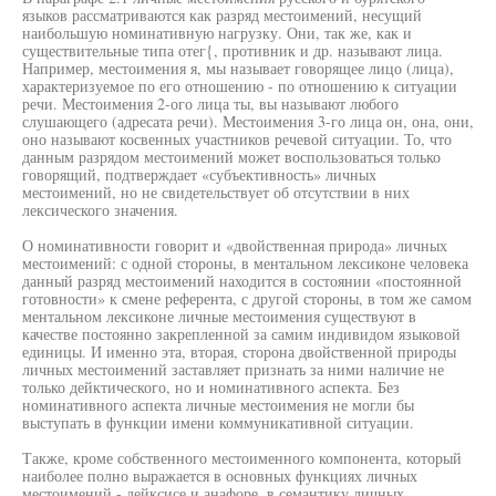
языков рассматриваются как разряд местоимений, несущий
наибольшую номинативную нагрузку. Они, так же, как и
существительные типа отег{, противник и др. называют лица.
Например, местоимения я, мы называет говорящее лицо (лица),
характеризуемое по его отношению - по отношению к ситуации
речи. Местоимения 2-ого лица ты, вы называют любого
слушающего (адресата речи). Местоимения 3-го лица он, она, они,
оно называют косвенных участников речевой ситуации. То, что
данным разрядом местоимений может воспользоваться только
говорящий, подтверждает «субъективность» личных
местоимений, но не свидетельствует об отсутствии в них
лексического значения.
О номинативности говорит и «двойственная природа» личных
местоимений: с одной стороны, в ментальном лексиконе человека
данный разряд местоимений находится в состоянии «постоянной
готовности» к смене референта, с другой стороны, в том же самом
ментальном лексиконе личные местоимения существуют в
качестве постоянно закрепленной за самим индивидом языковой
единицы. И именно эта, вторая, сторона двойственной природы
личных местоимений заставляет признать за ними наличие не
только дейктического, но и номинативного аспекта. Без
номинативного аспекта личные местоимения не могли бы
выступать в функции имени коммуникативной ситуации.
Также, кроме собственного местоименного компонента, который
наиболее полно выражается в основных функциях личных
местоимений - дейксисе и анафоре, в семантику личных