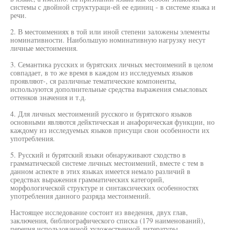
системы с двойной структураци-ей ее единиц - в системе языка и
речи.
2. В местоимениях в той или иной степени заложены элементы
номинативности. Наибольшую номинативную нагрузку несут
личные местоимения.
3. Семантика русских и бурятских личных местоимений в целом
совпадает, в то же время в каждом из исследуемых языков
проявляют-, ся различные тематические компоненты,
используются дополнительные средства выражения смысловых
оттенков значения и т.д.
4. Для личных местоимений русского и бурятского языков
основными являются дейктическая и анафорическая функции, но
каждому из исследуемых языков присущи свои особенности их
употребления.
5. Русский и бурятский языки обнаруживают сходство в
грамматической системе личных местоимений, вместе с тем в
данном аспекте в этих языках имеется немало различий в
средствах выражения грамматических категорий,
морфологической структуре и синтаксических особенностях
употребления данного разряда местоимений.
Настоящее исследование состоит из введения, двух глав,
заключения, библиографического списка (179 наименований),
перечня использованной художественной литературы.