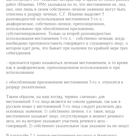
работ (Ильенко, 1956) указывала на то, что местоимения он, она,
оно, они лишь в своем собственно-личном значении могут быть
отнесены к разряду личных. С.Г. Ильенко выделяет 5
разновидностей использования местоимения 3-го л.:
анафорическое, собственно-личное, препозиционное,
использование при обособленном приложении,
субстантивированное. Только за второй разновидностью
использования местоимения 3-го л. - собственно-личным, когда
необходимо противопоставить говорящего и слушающего лицу, о
котором идет речь, что бывает при наличии по крайней мере трех
собеседников
- признается право называться личным местоимением, в то время
как в анафорическом, препозиционном использовании и при
использовании
с обособленным приложением местоимения 3-го л. относятся к
разряду указательных.
Таким образом, на наш взгляд, термин «личные» для
местоимений 3-го лица является не совсем удачным, так как в
русском языке у местоимений 3-го лица следует различать два
основных значения: 1) собственно личное, т.е. такое, когда
местоимение называет лицо, отсутствующее в момент речевого
акта, но на которое указывает участник речевого акта -
говорящий; 2) собственно указательное (как указание на не-лицо).
В параграфе 2.1 личные местоимения русского и бурятского