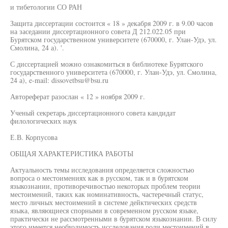
и тибетологии СО РАН
Защита диссертации состоится « 18 » декабря 2009 г. в 9.00 часов
на заседании диссертационного совета Д 212.022.05 при
Бурятском государственном университете (670000, г. Улан-Удэ, ул.
Смолина, 24 а). '.
С диссертацией можно ознакомиться в библиотеке Бурятского
государственного университета (670000, г. Улан-Удэ, ул. Смолина,
24 а), e-mail: dissovetbsu@bsu.ru
Автореферат разослан « 12 » ноября 2009 г.
Ученый секретарь диссертационного совета кандидат
филологических наук
Е.В. Корпусова
ОБЩАЯ ХАРАКТЕРИСТИКА РАБОТЫ
Актуальность темы исследования определяется сложностью
вопроса о местоимениях как в русском, так и в бурятском
языкознании, противоречивостью некоторых проблем теории
местоимений, таких как номинативность, частеречный статус,
место личных местоимений в системе дейктических средств
языка, являющиеся спорными в современном русском языке,
практически не рассмотренными в бурятском языкознании. В силу
этого имеется необходимость исследования роли местоимений в