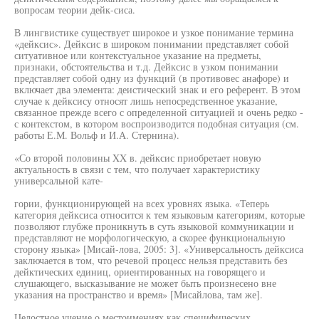
вопросам теории дейк-сиса.
В лингвистике существует широкое и узкое понимание термина
«дейксис». Дейксис в широком понимании представляет собой
ситуативное или контекстуальное указание на предметы,
признаки, обстоятельства и т.д. Дейксис в узком понимании
представляет собой одну из функций (в противовес анафоре) и
включает два элемента: деистический знак и его референт. В этом
случае к дейксису относят лишь непосредственное указание,
связанное прежде всего с определенной ситуацией и очень редко -
с контекстом, в котором воспроизводится подобная ситуация (см.
работы Е.М. Вольф и И.А. Стернина).
«Со второй половины XX в. дейксис приобретает новую
актуальность в связи с тем, что получает характеристику
универсальной кате-
гории, функционирующей на всех уровнях языка. «Теперь
категория дейксиса относится к тем языковым категориям, которые
позволяют глубже проникнуть в суть языковой коммуникации и
представляют не морфологическую, а скорее функциональную
сторону языка» [Мисай-лова, 2005: 3]. «Универсальность дейксиса
заключается в том, что речевой процесс нельзя представить без
дейктических единиц, ориентированных на говорящего и
слушающего, высказывание не может быть произнесено вне
указания на пространство и время» [Мисайлова, там же].
Целостное учение о местоимениях как специфических