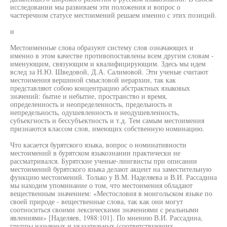
исследовании мы развиваем эти положения и вопрос о
частеречном статусе местоимений решаем именно с этих позиций.
и
Местоименные слова образуют систему слов означающих и
именно в этом качестве противопоставлены всем другим словам -
именующим, связующим и квалифицирующим. Здесь мы идем
вслед за Н.Ю. Шведовой, Д.А. Салимовой. Эти ученые считают
местоимения вершиной смысловой иерархии, так как
представляют собою концентрацию абстрактных языковых
значений: бытие и небытие, пространство и время,
определенность и неопределенность, предельность и
непредельность, одушевленность и неодушевленность,
субъекгность и бессубъектность и т.д. Тем самым местоимения
признаются классом слов, имеющих собственную номинацию.
Что касается бурятского языка, вопрос о номинативности
местоимений в бурятском языкознании практически не
рассматривался. Бурятские ученые-лингвисты при описании
местоимений бурятского языка делают акцент на заместительную
функцию местоимений. Только у В.М. Наделяева и В.И. Рассадина
мы находим упоминание о том, что местоимения обладают
вещественным значением: «Местословия в монгольском языке по
своей природе - вещественные слова, так как они могут
соотноситься своими лексическими значениями с реальными
явлениями» [Наделяев, 1988:101]. По мнению В.И. Рассадина,
группы назывных и указательных (соответствующих