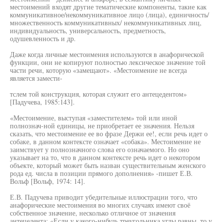
местоимений входят другие тематические компоненты, такие как
коммуникативное/некоммуникативное лицо (лица), единичность/
множественность коммуникативных/ некоммуникативных лиц,
индивидуальность, универсальность, предметность,
одушевленность и др.
Даже когда личные местоимения используются в анафорической
функции, они не копируют полностью лексическое значение той
части речи, которую «замещают». «Местоимение не всегда
является замести-
тслем той конструкция, которая служит его антецедентом»
[Падучева, 1985:143].
«Местоимение, выступая «заместителем» той или иной
полнознач-ной единицы, не приобретает ее значения. Нельзя
сказать, что местоимение ее во фразе Держи ее!, если речь идет о
собаке, в данном контексте означает «собака». Местоимение не
заимствует у полнозначного слова его означаемого. Но оно
указывает на то, что в данном контексте речь идет о некотором
объекте, который может быть назван существительным женского
рода ед. числа в позиции прямого дополнения» -пишет Е.В.
Вольф [Вольф, 1974: 14].
Е.В. Падучева приводит убедительные иллюстрации того, что
анафорические местоимения во многих случаях имеют своё
собственное значение, несколько отличное от значения
антецедента: «Если у какого-нибудь треугольника углы равны, то у