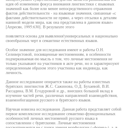
идея об изменении фокуса внимания лингвистики с языковых
значений как более или менее непосредственного отражения
фактов действительности - на языковые значения, связанные «с
фактами действительности не прямо, а через отсылки к деталям
наивной модели мира, как она представлена в данном языке»
[Апресян, 1995:630]. В результате этого
появляется основа для выявления'универсальных и национально
своеобразных черт в семантике естественных языков.
Особое значение для исследования имеют и работы О.Н.
Селиверстовой, посвященные местоимениям, в особенности
подчеркиваемая ею мысль о том, что личные местоимения не
только указывают на участников в акте речи, но и характеризуют
определенным образом этого участника как индивида, как
личность.
Данное исследование опирается также на работы известных
бурятских лингвистов Ж.С. Сажинова, О.Д. Бухаевой, В.И.
Рассадина, В.М. Егодуровой и др., внесших большой вклад в
изучение частей речи, различных направлений взаимодействия,
взаимообогащения русского и бурятского языков.
Научная новизна исследования. Данная работа представляет собой
первое комплексное исследование семантико-функциональных
особенностей личных местоимений русского языка в
сопоставлении с бурятскими. Личные местоимения
рассматриваются не с точки зрения морфологии («формы»), а, в