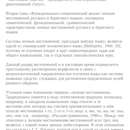
денотативный статус).
Вторая глава «Функционально-семантический анализ личных
местоимений русского и бурятского языков» посвящена
семантической, функциональной, грамматической
характеристикам личных местоимений русского и бурятского
языков.
Система личных местоимений, присущая любому языку, является
одной из универсалий человеческого языка [Вейнрейх, 1966: 20],
поэтому ее изучение входит в круг первоочередных задач как
общего языкознания, так и отдельных лингвистических наук.
Данный разряд местоимений и в настоящее время подвергается
пристальному рассмотрению морфологов в связи с
антропологической направленностью изучения языка как системы
языковых средств, служащих для достижения определенных целей
речевого общения.
Уточним наше понимание термина «личные местоимения».
Традиционно (имеется в виду отечественная традиция, поскольку,
например, в западном языкознании сюда относят и те
местоиме.ния, которые мы считаем притяжательными) к ним
относят местоимения 1-го, 2-го и 3-го лица: я, мы, ты, вы, он, она,
оно, они (см., например, «Русская грамматика, 1980»). Между тем
отнесение к личным местоимениям местоимений всех трех лиц
является, с нашей точки зрения, небесспорным. В этом отношении
мы согласны с С.Г. Ильенко, которая еще в одной из своих ранних