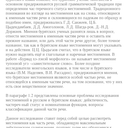
основном придерживаются русской грамматической традиции при
определении час-теречного статуса местоимений. Традиционного
понимания во взгляде на местоимения как на слова, относящиеся
к именным частям речи и склоняющиеся по падежам по образцу и
подобию имен, придерживались Г.Д. Санжеев, Ц.Б.
Цыдендамбаев, Д.Д. Амоголонов, Л.Д. Шагда-ров, Д.-Н.Д.
Доржиев. Мнения бурятских ученых разнятся лишь в вопросе,
отнести местоимения к именным частям речи и оставить им
прежнее название, или дать этой части речи другое, более точное
название, так как в бурятском языке местоимения могут указывать
и на действия. Ц.Ц. Цыдьгаов считал, что в бурятском языке
нужно выделять ещё и глагольные и наречные местоимения. В
работе «Буряад хэ-лэнэй морфологи» он называет местоимение
тупоонэй угэ -«заместительное слово». Более поздние
исследователи монгольских языков, в том числе и бурятского
языка (В.М. Наделяев, В.И. Рассадин), придерживаются мнения,
что бурятские местоимения являются особой частью речи, не
относящейся к именным частям речи, на том основании, что у них
есть свое вещественное значение.
В параграфе 1.2 представлены основные проблемы исследования
местоимений в русском и бурятском языках: дейктичность,
частереч-ный статус и номинативная функция, вопросы
классификации данной части речи.
Данное исследование ставит перед собой целью рассмотреть
местоимения как часть речи, обладающую максимальным
дейктическим содержанием, поэтому далее мы обращаемся к