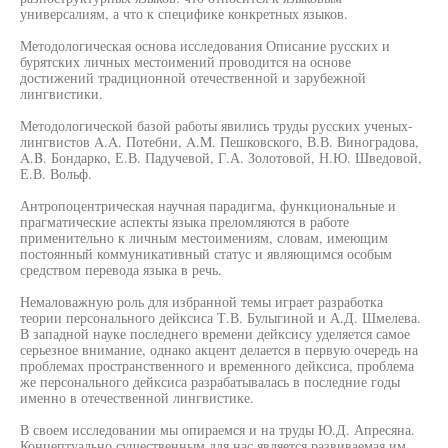
универсалиям, а что к специфике конкретных языков.
Методологическая основа исследования Описание русских и
бурятских личных местоимений проводится на основе
достижений традиционной отечественной и зарубежной
лингвистики.
Методологической базой работы явились труды русских ученых-
лингвистов A.A. Потебни, A.M. Пешковского, В.В. Виноградова,
A.B. Бондарко, Е.В. Падучевой, Г.А. Золотовой, Н.Ю. Шведовой,
Е.В. Вольф.
Антропоцентрическая научная парадигма, функциональные и
прагматические аспекты языка преломляются в работе
применительно к личным местоимениям, словам, имеющим
постоянный коммуникативный статус и являющимся особым
средством перевода языка в речь.
Немаловажную роль для избранной темы играет разработка
теории персонального дейксиса Т.В. Булыгиной и А.Д. Шмелева.
В западной науке последнего времени дейксису уделяется самое
серьезное внимание, однако акцент делается в первую очередь на
проблемах пространственного и временного дейксиса, проблема
же персонального дейксиса разрабатывалась в последние годы
именно в отечественной лингвистике.
В своем исследовании мы опираемся и на труды Ю.Д. Апресяна.
Концептуально существенным для нас является развиваемая им