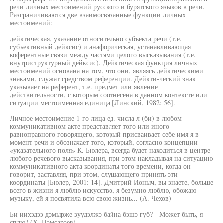
речи личных местоимений русского и бурятского языков в речи.
Разграничиваются две взаимосвязанные функции личных
местоимений:
дейктическая, указание относительно субъекта речи (т.е.
субъективный дейксис) и анафорическая, устанавливающая
коферентные связи между частями целого высказывания (т.е.
внутриструктурный дейксис). Дейктическая функция личных
местоимений основана на том, что они, являясь дейктическими
знаками, служат средством референции. Дейкти-ческий знак
указывает на референт, т.е. предмет или явление
действительности, с которым соотнесена в данном контексте или
ситуации местоименная единица [Линский, 1982: 56].
Личное местоимение 1-го лица ед. числа л (би) в любом
коммуникативном акте представляет того или иного
равноправного говорящего, который присваивает себе имя я в
момент речи и обозначает того, который, согласно концепции
«указательного поля» К. Бюлера, всегда будет находиться в центре
любого речевого высказывания, при этом накладывая на ситуацию
коммуникативного акта координаты того времени, когда он
говорит, заставляя, при этом, слушающего принять эти
координаты [Бюлер, 2001: 14]. Дмитрий Ионыч, вы знаете, больше
всего в жизни я люблю искусство, я безумно люблю, обожаю
музыку, ей я посвятила всю свою жизнь... (А. Чехов)
Би иихэдээ дэмырже зуудэлжэ байна бэшэ губ? - Может быть, я
сплю? (X. Намсараев).