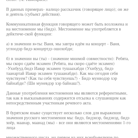
В данных примерах- налицо рассказчик (говорящее лицо); он же
и деятель (субъект действия).
Коммуникативная функция говорящего может быть возложена и
на местоимение мы (бидэ). Местоимение мы употребляется в
дейктиче-ской функции:
а) в значении я+ты: Ваня, мы завтра идём на концерт - Ваня,
углоодэр бидэ концертдэ ошохобди;
б) в значении вы (ты) - (значение мнимой совместности): Ребята,
мы скоро сдаём экзамен (Ребята, вы скоро сдаёте экзамен)
-Ухибууд.бидэ Иаяар экзамен тушаахабди (Ухибууд, бидэ
таанартай Иаяар экзамен тушаанабди). Как мы сегодня себя
чувствуем? (Как ты себя чувствуешь?) - Бидэ мунводэр хэр
байнабди? (Ши муневдэр хэр байнаш?).
Данные употребления местоимения мы являются референтными,
так как в высказываниях содержится отсылка к слушающим как
непосредственным участникам речевого акта.
В бурятском языке существует несколько слов для выражения
значения русского местоимения мы: бидэ, бидэнэр, бидэнэд, бидэ
хоёр, маанар, маанад (мы) - все они являются местоимениями 1-го
лица
множественного числа, но первое из них всеобъемлюще по