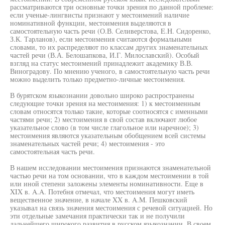
рассматриваются три основные точки зрения по данной проблеме:
если ученые-лингвисты признают у местоимений наличие
номинативной функции, местоимения выделяются в
самостоятельную часть речи (О.В. Селиверстова, E.H. Сидоренко,
З.К. Тарланов), если местоимения считаются формальными
словами, то их распределяют по классам других знаменательных
частей речи (В.А. Белошапкова, И.Г. Милославский). Особый
взгляд на статус местоимений принадлежит академику В.В.
Виноградову. По мнению ученого, в самостоятельную часть речи
можно выделить только предметно-личные местоимения.
В бурятском языкознании довольно широко распространены
следующие точки зрения на местоимения: 1) к местоименным
словам относятся только такие, которые соотносятся с именными
частями речи; 2) местоимения в свой состав включают любое
указательное слово (в том числе глагольное или наречное); 3)
местоимения являются указательным обобщением всей системы
знаменательных частей речи; 4) местоимения - это
самостоятельная часть речи.
В нашем исследовании местоимения признаются знаменательной
частью речи на том основании, что в каждом местоимении в той
или иной степени заложены элементы номинативности. Еще в
XIX в. A.A. Потебня отмечал, что местоимения могут иметь
вещественное значение, в начале XX в. A.M. Пешковский
указывал на связь значения местоимения с речевой ситуацией. Но
эти отдельные замечания практически так и не получили
дальнейшего широкого развития в русском языкознании. В своем