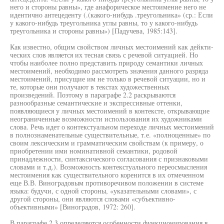
него и стороны равны», где анафорическое местоимение него не
идентично антецеденту (.(какого-нибудь .треугольника» (ср.: Если
у какого-нибудь треугольника углы равны, то у какого-нибудь
треугольника и стороны равны») [Падучева, 1985:143].
Как известно, общим свойством личных местоимений как дейкти-
ческих слов является их тесная связь с речевой ситуацией. Но
чтобы наиболее полно представить природу семантики личных
местоимений, необходимо рассмотреть значения данного разряда
местоимений, присущие им не только в речевой ситуации, но и
те, которые они получают в текстах художественных
произведений. Поэтому в параграфе 2.2 раскрываются
разнообразные семантические и экспрессивные оттенки,
появляющиеся у личных местоимений в контексте, открывающие
неограниченные возможности использования их художниками
слова. Речь идет о контекстуальном переходе личных местоимений
в полнознаменательные существительные, т.е. «полноценные» по
своим лексическим и грамматическим свойствам (к примеру, о
приобретении ими номинативной семантики, родовой
принадлежности, синтаксического согласования с признаковыми
словами и т.д.). Возможность контекстуального переосмысления
местоимения как существительного коренится в их отмеченном
еще В.В. Виноградовым противоречивом положении в системе
языка: будучи, с одной стороны, «указательными словами», с
другой стороны, они являются словами «субъективно-
объективными» [Виноградов, 1972: 260].
В параграфе 2.3 определяются особенности функционирования в