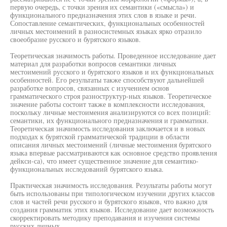
первую очередь, с точки зрения их семантики («смысла») и
функционального предназначения этих слов в языке и речи.
Сопоставление семантических, функциональных особенностей
личных местоимений в разносистемных языках ярко отразило
своеобразие русского и бурятского языков.
Теоретическая значимость работы. Проведенное исследование дает
материал для разработки вопросов семантики личных
местоимений русского и бурятского языков и их функциональных
особенностей. Его результаты также способствуют дальнейшей
разработке вопросов, связанных с изучением основ
грамматического строя разноструктур-ных языков. Теоретическое
значение работы состоит также в комплексности исследования,
поскольку личные местоимения анализируются со всех позиций:
семантики, их функционального предназначения и грамматики.
Теоретическая значимость исследования заключается и в новых
подходах к бурятской грамматической традиции в области
описания личных местоимений (личные местоимения бурятского
языка впервые рассматриваются как основное средство проявления
дейкси-са), что имеет существенное значение для семантико-
функциональных исследований бурятского языка.
Практическая значимость исследования. Результаты работы могут
быть использованы при типологическом изучении других классов
слов и частей речи русского и бурятского языков, что важно для
создания грамматик этих языков. Исследование дает возможность
скорректировать методику преподавания и изучения системы
русских личных