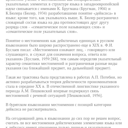
указательных элементах в структуре языка в западноевропейской
науке связывается с именами К. Бругмана (Бругман, 1904) и
К.Бюлера (Бюлер, 1934) разработавшими понятие «дейксиса» в
языке; кроме того, как указывалось выше, К. Бюлер разграничил
словарный состав языка на два противостоящих друг другу
разряда слов - «семантическое поле называющих слов» и
«семантическое поле указательных слов».
Понятие о местоимениях как дейктичных единицах в русском
языкознании было широко распространено еще в XIX в. Ф.И.
Буслаев писал: «Местоимения означают лиц, - говорящего или
слушающего, и служат для означения вопроса, ответа или
указания» [Буслаев, 1959:288], тем самым определяя указательный
характер семантики местоимений и разграничивая разные виды
указания (на ближайший предмет, на дальнейший предмет).
Такая же трактовка была представлена в работах А.П. Потебни, но
активно разрабатываться теория дейктичности прономинативов
стала в середине XX в. В отечественной лингвистике указанного
периода А.М. Пешковский впервые подчеркнул связь
местоимений с речевой ситуацией [Пешковский, 1956].
В бурятском языкознании местоимения с позиций категории
дейксиса не рассматривались.
На сегодняшний день в языкознании до сих пор не решен вопрос,
считать ли все местоимения дейктическими элементами языка или
к дейксису имеют отношение только личные и указательные