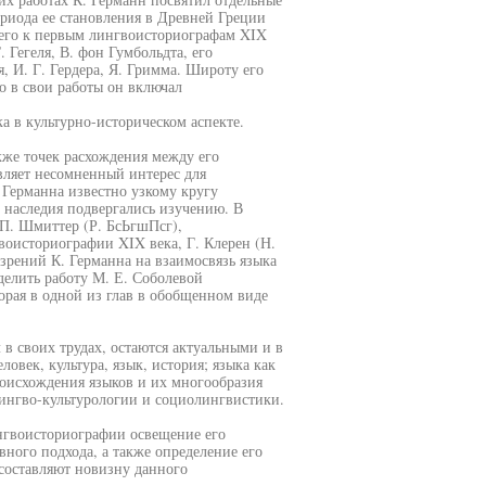
ериода ее становления в Древней Греции
и его к первым лингвоисториографам XIX
 Гегеля, В. фон Гумбольдта, его
, И. Г. Гердера, Я. Гримма. Широту его
о в свои работы он включал
а в культурно-историческом аспекте.
кже точек расхождения между его
вляет несомненный интерес для
Германна известно узкому кругу
 наследия подвергались изучению. В
 П. Шмиттер (Р. БсЬгшПсг),
воисториографии XIX века, Г. Клерен (Н.
зрений К. Германна на взаимосвязь языка
елить работу М. Е. Соболевой
орая в одной из глав в обобщенном виде
 в своих трудах, остаются актуальными и в
овек, культура, язык, история; языка как
роисхождения языков и их многообразия
лингво-культурологии и социолингвистики.
ингвоисториографии освещение его
ного подхода, а также определение его
составляют новизну данного