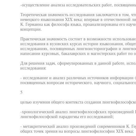
-осуществление анализа исследовательских работ, посвященны
Теоретическая значимость исследования заключается в том, ч
немецкого языкознания XIX века; впервые в отечественной л
К. Германна как философа языка, проанализированы его науч
концепции.
Практическая значимость состоит в возможности использован
исследования в вузовских курсах истории языкознания, общег
исследованиях, посвященных лингвоисториографии и лингвоф
написании курсовых, бакалаврских и магистерских работ по 
Для решения задач, сформулированных в данной работе, исп
исследования:
- исследование и анализ различных источников информации (
посвященных вопросам исторического, научного, социального
5
целью изучения общего контекста создания лингвофилософск
-хронологический анализ лингвофилософских произведений К
лингвофилософской парадигмы его исследований;
- метакритический анализ произведений современников К. Г
общих точек зрения на вопросы лингвофилософии XIX века;