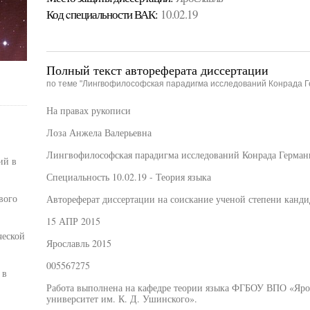
Код cпециальности ВАК:
10.02.19
Полный текст автореферата диссертации
по теме "Лингвофилософская парадигма исследований Конрада Г
На правах рукописи
Лоза Анжела Валерьевна
Лингвофилософская парадигма исследований Конрада Герман
ий в
Специальность 10.02.19 - Теория языка
вого
Автореферат диссертации на соискание ученой степени канди
15 АПР 2015
ческой
Ярославль 2015
005567275
 в
Работа выполнена на кафедре теории языка ФГБОУ ВПО «Яро
университет им. К. Д. Ушинского».