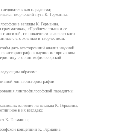
следовательская парадигма;
ивался творческий путь К. Германна.
илософские взгляды К. Германна,
 грамматика», «Проблема языка и ее
и с логикой, становлением человеческого
занные с его жизнью и творчеством.
чтобы дать всесторонний анализ научной
нгвоисториографа в научно-историческом
ктеристику его лингвофилософской
следующим образом:
ативной лингвоисториографии;
мирования лингвофилософской парадигмы
казавших влияние на взгляды К. Германна,
отличное в их взглядах;
от К. Германна;
ософской концепции К. Германна;