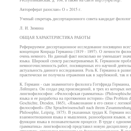
Автореферат разослан« О » 2015 г.
Ученый секретарь диссертационного совета кандидат филолог
Л. И. Зимина
ОБЩАЯ ХАРАКТЕРИСТИКА РАБОТЫ
Реферируемое диссертационное исследование посвящено все
концепции Конрада Германна (1819 - 1897). О личности филосо
очень немного. Но данный факт нисколько не уменьшает знач
языка. Широкий спектр рассматриваемых К. Германном пробле
немногочисленность работ, посвященных его научной деятель
актуальность данного исследования. Роль К. Германна в раз
практически не получила отражения как в зарубежной, так и
К. Германн - сын знаменитого филолога Готтфрида Германна,
Лейпцига. Он создал ряд произведений, в трех из которых н
лингвофилософии: «Философская грамматика» (Philosophische 
языка и ее разработка на протяжении истории» (Das Problem der
Geschichte, Dresden, 1865), «Языкознание в его связи с логик
философией» (Die Sprachwissenschaft nach ihrem Zusammenhange
Philosophie, Leipzig, 1875). В указанных трудах К. Германн 
взаимоотношения языка и мышления, разнообразия языков, и
функции языка в познавательном процессе. В труде с однои
грамматика» лингвофилософ представил новую дисциплину дл
структуру, определил принципы ее функционирования. В свои