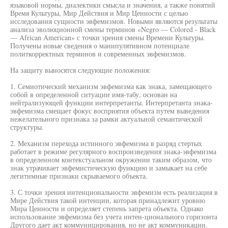
языковой нормы, диалектики смысла и значения, а также понятий
Время Культуры, Мир Действия и Мир Ценности с целью
исследования сущности эвфемизмов. Новыми являются результаты
анализа эволюционной смены терминов «Negro — Colored - Black
— African American» с точки зрения смены Времени Культуры.
Получены новые сведения о манипулятивном потенциале
политкорректных терминов и современных эвфемизмов.
На защиту выносятся следующие положения:
1. Семиотический механизм эвфемизма как знака, замещающего
собой в определенной ситуации имя-табу, основан на
нейтрализующей функции интерпретанты. Интерпретанта знака-
эвфемизма смещает фокус восприятия объекта путем выведения
нежелательного признака за рамки актуальной семантической
структуры.
2. Механизм перехода истинного эвфемизма в разряд стертых
работает в режиме регулярного воспроизведения знака-эвфемизма
в определенном контекстуальном окружении таким образом, что
знак утрачивает эвфемистическую функцию и замыкает на себе
легитимные признаки скрываемого объекта.
3. С точки зрения интенциональности эвфемизм есть реализация в
Мире Действия такой интенции, которая принадлежит уровню
Мира Ценности и определяет степень запрета объекта. Однако
использование эвфемизма без учета интен-ционального горизонта
Другого дает акт коммуницирования, но не акт коммуникации.