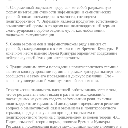
4. Современный эвфемизм представляет собой радикальную
форму интеграции сущности эвфемизации и семиотических
условий эпохи постмодерна, в частости, господства
политкорректное™. Эвфемизм является продуктом естественной
семиотической среды, в то время как политкорректный термин
сконструирован подобно эвфемизму, и, как любая копия,
подвержен симулякризации.
5. Смена эвфемизмов в эвфемистическом ряду зависит от
условий, складывающихся в том или ином Времени Культуры. В
конечном итоге именно Время Культуры определяет содержание
нейтрализующей функции интерпретанты.
6. Традиционным путем порождения политкорректного термина
является конструирование термина в рамках дискурса экспертного
сообщества и затем его проведение в дискурс различий. Это -
вариант универсальной манипулятивной технологии.
Теоретическая значимость настоящей работы заключается в том,
что ее результаты вносят вклад в развитие исследований,
посвященных изучению средств эвфемизации речи, включая
политкорректные термины. В диссертации предлагается решение
вопроса о семиотической связи эвфемизма и политкорректного
термина, подход к изучению природы эвфемизма и
политкорректного термина с привлечением знаковой теории Ч.С.
Пирса, языковой теории нормы, понятия Времени Культуры.
Результаты исследования имеют междисциплинарное значение и в