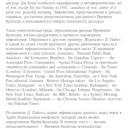
дискурс Дж.Буша изобилует перифразами и метафоричностью: act
of war, except for one Sunday in 1941, casualties of war, center of a
great city, peaceful morning. Эвфемизмы, представленные в данных
отрывках, достаточно репрезентативны для данного Времени
Культуры и вписываются в общую тональность дискурса.
Такая семиотическая среда, образованная данным Временем
Культуры, весьма продуктивна в процессе порождения
эвфемизмов. Обратимся к другому примеру. Журналист Д. Пайпс
в одной из своих статей критикует других работников прессы в
излишней эвфемистичности. Он приводит около 20 примеров
эвфемизмов к слову terrorist: Assailants - National Public Radi;
Attackers - the Economist; Bombers - the Guardian; Captors — the
Associated Press; Commandos - Agence France-Presse (в оригинале
«membres du commando» and «commando»); Criminals - the Times
(London); Extremists - United Press International; Fighters - the
Washington Post; Group - the Australian; Guerrillas - in a New York
Post editorial; Gunmen - Reuters; Hostage-takers - the Los Angeles
Times; Insurgents - in a New York Times headline; Kidnappers - the
Observer (London); Militants - the Chicago Tribune; Perpetrators - the
New York Times; Radicals - the BBC; Rebels - in a Sydney Morning
Herald headline; Separatists — the Christian Science Monitor; Activists
- the Pakistan Times.
По-мнению Д. Пайпса, корни эвфемизации данного знака лежат в
Арабо-Израильском конфликте, который также являет
определенное Время Культуры. В течение этого — весьма
продолжительного — Времени Культуры журналистам,