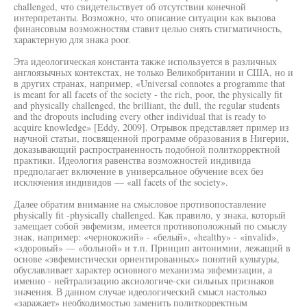
challenged, что свидетельствует об отсутствии конечной
интерпретанты. Возможно, что описание ситуации как вызова
финансовым возможностям ставит целью снять стигматичность,
характерную для знака poor.
Эта идеологическая константа также используется в различных
англоязычных контекстах, не только Великобритании и США, но и
в других странах, например, «Universal connotes a programme that
is meant for all facets of the society - the rich, poor, the physically fit
and physically challenged, the brilliant, the dull, the regular students
and the dropouts including every other individual that is ready to
acquire knowledge» [Eddy, 2009]. Отрывок представляет пример из
научной статьи, посвященной программе образования в Нигерии,
доказывающий распространенность подобной политкорректной
практики. Идеология равенства возможностей индивида
предполагает включение в универсальное обучение всех без
исключения индивидов — «all facets of the society».
Далее обратим внимание на смысловое противопоставление
physically fit -physically challenged. Как правило, у знака, который
замещает собой эвфемизм, имеется противоположный по смыслу
знак, например: «чернокожий» - «белый», «healthy» - «invalid»,
«здоровый» — «больной» и т.п. Принцип антонимии, лежащий в
основе «эвфемистически ориентированных» понятий культуры,
обуславливает характер основного механизма эвфемизации, а
именно - нейтрализацию аксиологиче-ски сильных признаков
значения. В данном случае идеологический смысл настолько
«заражает» необходимостью заменить политкорректным