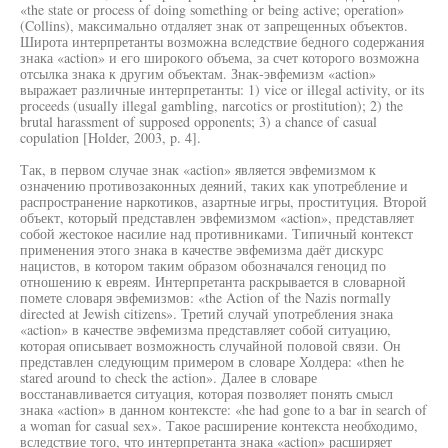
«the state or process of doing something or being active; operation»
(Collins), максимально отдаляет знак от запрещенных объектов.
Широта интерпретанты возможна вследствие бедного содержания
знака «action» и его широкого объема, за счет которого возможна
отсылка знака к другим объектам. Знак-эвфемизм «action»
выражает различные интерпретанты: 1) vice or illegal activity, or its
proceeds (usually illegal gambling, narcotics or prostitution); 2) the
brutal harassment of supposed opponents; 3) a chance of casual
copulation [Holder, 2003, p. 4].
Так, в первом случае знак «action» является эвфемизмом к
означению противозаконных деяний, таких как употребление и
распространение наркотиков, азартные игры, проституция. Второй
объект, который представлен эвфемизмом «action», представляет
собой жестокое насилие над противниками. Типичный контекст
применения этого знака в качестве эвфемизма даёт дискурс
нацистов, в котором таким образом обозначался геноцид по
отношению к евреям. Интерпретанта раскрывается в словарной
помете словаря эвфемизмов: «the Action of the Nazis normally
directed at Jewish citizens». Третий случай употребления знака
«action» в качестве эвфемизма представляет собой ситуацию,
которая описывает возможность случайной половой связи. Он
представлен следующим примером в словаре Холдера: «then he
stared around to check the action». Далее в словаре
восстанавливается ситуация, которая позволяет понять смысл
знака «action» в данном контексте: «he had gone to a bar in search of
a woman for casual sex». Такое расширение контекста необходимо,
вследствие того, что интерпретанта знака «action» расширяет