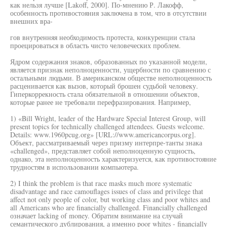
как нельзя лучше [Lakoff, 2000]. По-мнению Р. Лакофф,
особенность противостояния заключена в том, что в отсутствии
внешних вра-
гов внутренняя необходимость протеста, конкуренции стала
проецироваться в область чисто человеческих проблем.
Ядром содержания знаков, образованных по указанной модели,
является признак неполноценности, ущербности по сравнению с
остальными людьми. В американском обществе неполноценность
расценивается как вызов, который брошен судьбой человеку.
Гиперкоррекность стала обязательной в отношении объектов,
которые ранее не требовали перефразирования. Например,
1) «Bill Wright, leader of the Hardware Special Interest Group, will
present topics for technically challenged attendees. Guests welcome.
Details: www.1960pcug.org» [URL://www.americancorpus.org].
Объект, рассматриваемый через призму интерпре-танты знака
«challenged», представляет собой неполноценную сущность,
однако, эта неполноценность характеризуется, как противостояние
трудностям в использовании компьютера.
2) I think the problem is that race masks much more systematic
disadvantage and race camouflages issues of class and privilege that
affect not only people of color, but working class and poor whites and
all Americans who are financially challenged. Financially challenged
означает lacking of money. Обратим внимание на случай
семантического дублирования, а именно poor whites - financially