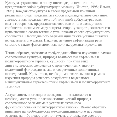
Культура, утратившая в эпоху постмодерна целостность,
представляет собой субкультурную мозаику [Лиотар, 1998; Ильин,
1998]. Каждая субкультура в своей предельной конечной
реализации будет представлять собой индивидуальное сознание.
Личность как представитель той или иной субкультуры, или,
иначе говоря, как представитель того или иного экспертного
сообщества понимает меру запрета, сторону запрета, контекст его
применения в соответствии с установками своего субкультурного
сообщества. Необходимость эвфемизации также устанавливается
вследствие этого факта. Наконец, явление эвфемизации речи
связано с таким феноменом, как политкорректная идеология.
Таким образом, эвфемизм требует дальнейшего изучения в рамках
современной культуры, природы взаимосвязи эвфемизма и
политкорректного термина, сущности понятий этих
лингвистических феноменов с привлечением к анализу
положений философии языка и современных когнитивных
исследований. Кроме того, необходимо отметить, что в рамках
изучения природы речевого воздействия выделяются
манипулятивные характеристики эвфемизмов и политкорректных
терминов.
Актуальность настоящего исследования заключается в
необходимости установления семиотической природы
современного эвфемизма в условиях активного
функционирования политкорректной лексики. Важно обратить
внимание на необходимость междисциплинарного изучения
эвфемизма, ибо недостаточно изучать это языковое средство