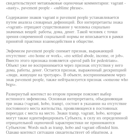
свидетельствуют метаязыковые оценочные комментарии: vagrant -
«nasty», pavement people - «sublime phrase».
Содержание знаков vagrant и pavement people устанавливается
путем анализа словарных дефиниций. Все интерпретанты знака
«vagrant» отрицают существование у человека социально
значимых вещей: работы, дома, денег. Такой человек с точки
зрения современной социальной нормы не вписывается в рамки
принятой практики взаимодействия в обществе.
Эвфемизм pavement people снимает признак, выражающий
отсутствие: «по home or work», «по settled abode, income, or job».
Вместо этого признака появляется «paved path for pedestrians».
Объект уже не воспринимается через признак отсутствия у него
дома, работы, денег. Остается признак, выраженный дескрипцией
«люди, живущие на тротуаре». В объекте, воспринимаемом через
знак pavement people, также нейтрализуется признак «someone who
begs».
Развернутый контекст во втором примере поясняет выбор
истинного эвфемизма. Основная интерпретанта, объединяющая
три знака (vagrant, hobo, tramp), состоит в указании на отсутствие
постоянного места жительства, проявляющееся в постоянных
переездах с места на место. Знаки tramp, vagrant, hobo, которые
могут также идентифицировать Субъекта, в силу их определенной
отрицательной оценочной характеристики не принимаются
Субъектом: Words such as tramp, hobo and vagrant offended him.
Однако контекст ситуации свидетельствует об обратном, а