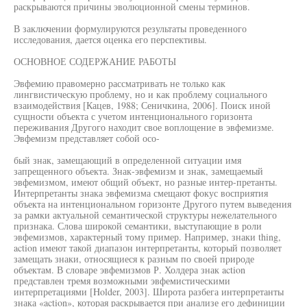
раскрываются причины эволюционной смены терминов.
В заключении формулируются результаты проведенного
исследования, дается оценка его перспективы.
ОСНОВНОЕ СОДЕРЖАНИЕ РАБОТЫ
Эвфемию правомерно рассматривать не только как
лингвистическую проблему, но и как проблему социального
взаимодействия [Кацев, 1988; Сеничкина, 2006]. Поиск иной
сущности объекта с учетом интенционального горизонта
переживания Другого находит свое воплощение в эвфемизме.
Эвфемизм представляет собой осо-
бый знак, замещающий в определенной ситуации имя
запрещенного объекта. Знак-эвфемизм и знак, замещаемый
эвфемизмом, имеют общий объект, но разные интер-претанты.
Интерпретанты знака эвфемизма смещают фокус восприятия
объекта на интенциональном горизонте Другого путем выведения
за рамки актуальной семантической структуры нежелательного
признака. Слова широкой семантики, выступающие в роли
эвфемизмов, характерный тому пример. Например, знаки thing,
action имеют такой диапазон интерпретанты, который позволяет
замещать знаки, относящиеся к разным по своей природе
объектам. В словаре эвфемизмов Р. Холдера знак action
представлен тремя возможными эвфемистическими
интерпретациями [Holder, 2003]. Широта разбега интерпретанты
знака «action», которая раскрывается при анализе его дефиниции