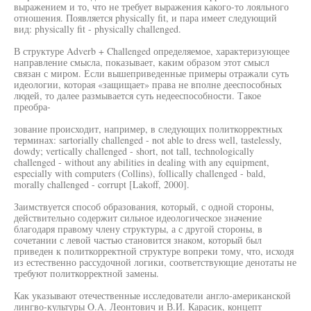
выражением и то, что не требует выражения какого-то лояльного
отношения. Появляется physically fit, и пара имеет следующий
вид: physically fit - physically challenged.
В структуре Adverb + Challenged определяемое, характеризующее
направление смысла, показывает, каким образом этот смысл
связан с миром. Если вышеприведенные примеры отражали суть
идеологии, которая «защищает» права не вполне дееспособных
людей, то далее размывается суть недееспособности. Такое
преобра-
зование происходит, например, в следующих политкорректных
терминах: sartorially challenged - not able to dress well, tastelessly,
dowdy; vertically challenged - short, not tall, technologically
challenged - without any abilities in dealing with any equipment,
especially with computers (Collins), follically challenged - bald,
morally challenged - corrupt [Lakoff, 2000].
Заимствуется способ образования, который, с одной стороны,
действительно содержит сильное идеологическое значение
благодаря правому члену структуры, а с другой стороны, в
сочетании с левой частью становится знаком, который был
приведен к политкорректной структуре вопреки тому, что, исходя
из естественно рассудочной логики, соответствующие денотаты не
требуют политкорректной замены.
Как указывают отечественные исследователи англо-американской
лингво-культуры O.A. Леонтович и В.И. Карасик, концепт