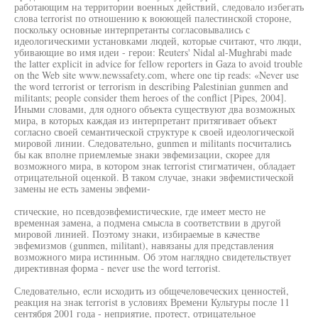
работающим на территории военных действий, следовало избегать
слова terrorist по отношению к воюющей палестинской стороне,
поскольку основные интерпретанты согласовывались с
идеологическими установками людей, которые считают, что люди,
убивающие во имя идеи - герои: Reuters' Nidal al-Mughrabi made
the latter explicit in advice for fellow reporters in Gaza to avoid trouble
on the Web site www.newssafety.com, where one tip reads: «Never use
the word terrorist or terrorism in describing Palestinian gunmen and
militants; people consider them heroes of the conflict [Pipes, 2004].
Иными словами, для одного объекта существуют два возможных
мира, в которых каждая из интерпретант притягивает объект
согласно своей семантической структуре к своей идеологической
мировой линии. Следовательно, gunmen и militants посчитались
бы как вполне приемлемые знаки эвфемизации, скорее для
возможного мира, в котором знак terrorist стигматичен, обладает
отрицательной оценкой. В таком случае, знаки эвфемистической
замены не есть замены эвфеми-
стические, но псевдоэвфемистические, где имеет место не
временная замена, а подмена смысла в соответствии в другой
мировой линией. Поэтому знаки, избираемые в качестве
эвфемизмов (gunmen, militant), навязаны для представления
возможного мира истинным. Об этом наглядно свидетельствует
директивная форма - never use the word terrorist.
Следовательно, если исходить из общечеловеческих ценностей,
реакция на знак terrorist в условиях Времени Культуры после 11
сентября 2001 года - неприятие, протест, отрицательное