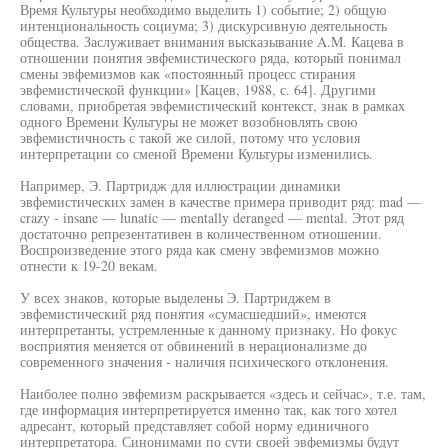
Время Культуры необходимо выделить 1) событие; 2) общую
интенциональность социума; 3) дискурсивную деятельность
общества. Заслуживает внимания высказывание A.M. Кацева в
отношении понятия эвфемистического ряда, который понимал
смены эвфемизмов как «постоянный процесс стирания
эвфемистической функции» [Кацев, 1988, с. 64]. Другими
словами, приобретая эвфемистический контекст, знак в рамках
одного Времени Культуры не может возобновлять свою
эвфемистичность с такой же силой, потому что условия
интерпретации со сменой Времени Культуры изменились.
Например, Э. Партридж для иллюстрации динамики
эвфемистических замен в качестве примера приводит ряд: mad —
crazy - insane — lunatic — mentally deranged — mental. Этот ряд
достаточно репрезентативен в количественном отношении.
Воспроизведение этого ряда как смену эвфемизмов можно
отнести к 19-20 векам.
У всех знаков, которые выделены Э. Партриджем в
эвфемистический ряд понятия «сумасшедший», имеются
интерпретанты, устремленные к данному признаку. Но фокус
восприятия меняется от обвинений в нерационализме до
современного значения - наличия психического отклонения.
Наиболее полно эвфемизм раскрывается «здесь и сейчас», т.е. там,
где информация интерпретируется именно так, как того хотел
адресант, который представляет собой норму единичного
интерпретатора. Синонимами по сути своей эвфемизмы будут