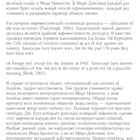
являться только в Мире Ценности. В Мире Действия каждый раз
нужно будет искать новый способ переименования - каждый раз
понимать и раскрывать характер объекта заново.
Рассмотрим эвфемистический потенциал дискурса — «discourse of
the war on terror» [Fairclough, 2006]. Характерной чертой данного
дискурса является крайняя эвфемистичность дискурса. В качестве
примера приведем отрывок высказывания Дж.Буша: On September
the 11th, enemies of freedom committed an act of war against our
country. Americans have known wars, but for the past 136 years they
have been wars
on foreign soil, except for one Sunday in 1941. Americans have known
the casualties of war, but not at the center of a great city on a peaceful
morning [Bush, 2001].
В отрыве от контекста объект, обозначенный как enemies of
freedom, трудно восстановить. Тем труднее становится задача,
когда вплетаются интерпретанты из Мира Ценности, а знак
freedom имеет именно такие интерпретанты. Общая интер-
претанта всех возможных объектов знака enemy — «причинение/
нанесение вреда кому-то/чему-то». Называя террористов врагами
свободы, Дж. Буш избирает довольно изящный эвфемизм, однако
этот эвфемизм направляет на такую интерпретацию событий,
которая необходима именно данному политическому сообществу.
Выбрав данный знак, он направляет сознание интерпретатора на
объекты из Мира Ценности, а не из Мира Действия, что
противоречит актуальной действительности. Нужно отметить, что