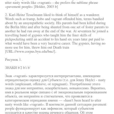
utter nasty words like «vagrant» - she prefers the sublime phrase
«pavement people» [Holder, 2003 b]
2. Karl-Heinz Tesselmann liked to think of himself as a wanderer.
Words such as tramp, hobo and vagrant offended him, terms bandied
about by an unsympathetic society. His parents had been killed during
the Berlin blitz and after being shunted from one set of foster parents to
another he had run away at the end of the war. At seventeen he joined a
travelling band of gypsies who taught him the finer skills of
pickpocketing until an accident to his hand six years later put paid to
what would have been a very lucrative career. The gypsies, having no
more use for him, threw him out Death train
[URL://www.corpus.byu.edu/bnc/].
Рисунок 1.
ЗНАКИ b'2 b'i b'
Знак «vagrant» характеризуется интерпретантами, имеющими
отрицательную оценку для Субъекта (т.е. для Jenny Hoyle) - nasty
words (unpleasant, offensive, or repugnant). Употребление этого
знака для нее неприятно, оскорбительно, невыносимо. Вероятно,
имя в реальном мире связано с её эмоциональным переживанием
объекта, он неприятен и стигматичен, что проявляется в
категорическом отрицании имени — «hasn't been heard to utter
nasty words like «vagrant». В контексте данной ситуации pavement
people функционирует как эвфемизм, который субъектом
осознается в качестве нормы речевого общения. Об этом