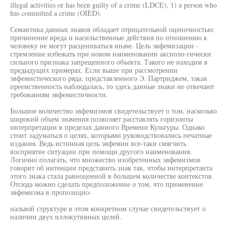
illegal activities or has been guilty of a crime (LDCE), 1) a person who
has committed a crime (OIED).
Семантика данных знаков обладает отрицательной оценочностью:
причинение вреда и насильственные действия по отношению к
человеку не могут расцениваться иначе. Цель эвфемизации -
стремление избежать при новом наименовании аксиоло-гически
сильного признака запрещенного объекта. Такого не находим в
предыдущих примерах. Если выше при рассмотрении
эвфемистического ряда, представленного Э. Партриджем, такая
преемственность наблюдалась, то здесь данные знаки не отвечают
требованиям эвфемистичности.
Большое количество эвфемизмов свидетельствует о том, насколько
широкий объем значения позволяет расставлять горизонты
интерпретации в пределах данного Времени Культуры. Однако
стоит задуматься о целях, которыми руководствовались печатные
издания. Ведь истинная цель эвфемии все-таки смягчить
восприятие ситуации при помощи другого наименования.
Логично полагать, что множество изобретенных эвфемизмов
говорит об интенции представить знак так, чтобы интерпретанта
этого знака стала равноценной в большем количестве контекстов.
Отсюда можно сделать предположение о том, что применение
эвфемизма в пропозицио-
налыюй структуре в этом конкретном случае свидетельствует о
наличии двух иллокутивных целей.