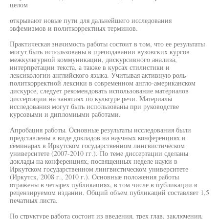
целом
открывают новые пути для дальнейшего исследования
эвфемизмов и политкорректных терминов.
Практическая значимость работы состоит в том, что ее результаты
могут быть использованы в преподавании вузовских курсов
межкультурной коммуникации, дискурсивного анализа,
интерпретации текста, а также в курсах стилистики и
лексикологии английского языка. Учитывая активную роль
политкорректной лексики в современном англо-американском
дискурсе, следует рекомендовать использование материалов
диссертации на занятиях по культуре речи. Материалы
исследования могут быть использованы при руководстве
курсовыми и дипломными работами.
Апробация работы. Основные результаты исследования были
представлены в виде докладов на научных конференциях и
семинарах в Иркутском государственном лингвистическом
университете (2007-2010 гг.). По теме диссертации сделаны
доклады на конференциях, посвященных неделе науки в
Иркутском государственном лингвистическом университете
(Иркутск, 2008 г., 2010 г.). Основные положения работы
отражены в четырех публикациях, в том числе в публикации в
рецензируемом издании. Общий объем публикаций составляет 1,5
печатных листа.
По структуре работа состоит из введения, трех глав, заключения,