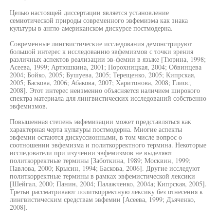
Целью настоящей диссертации является установление
семиотической природы современного эвфемизма как знака
культуры в англо-американском дискурсе постмодерна.
Современные лингвистические исследования демонстрируют
большой интерес к исследованию эвфемизмов с точки зрения
различных аспектов реализации эв-фемии в языке [Тюрина, 1998;
Асеева, 1999; Артюшкина, 2001; Порохницкая, 2004; Обвинцева
2004; Бойко, 2005; Бушуева, 2005; Терещенко, 2005; Кипрская,
2005; Баскова, 2006; Абакова, 2007; Харитонова, 2008; Глиос,
2008]. Этот интерес неизменно объясняется наличием широкого
спектра материала для лингвистических исследований собственно
эвфемизмов.
Повышенная степень эвфемизации может представляться как
характерная черта культуры постмодерна. Многие аспекты
эвфемии остаются дискуссионными, в том числе вопрос о
соотношении эвфемизма и политкорректного термина. Некоторые
исследователи при изучении эвфемизмов не выделяют
политкорректные термины [Заботкина, 1989; Москвин, 1999;
Павлова, 2000; Крысин, 1994; Баскова, 2006]. Другие исследуют
политкорректные термины в рамках эвфемистической лексики
[Шейгал, 2000; Панин, 2004; Палажченко, 2004а; Кипрская, 2005].
Третьи рассматривают политкорректную лексику без отнесения к
лингвистическим средствам эвфемии [Асеева, 1999; Дьяченко,
2008].