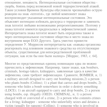
отношение, ненависть. Интенциональные состояния общества -
скорбь, боязнь перед возможной новой террористической атакой.
Такие условия Времени Культуры обусловили чрезвычайно острую
реакцию на знак «terrorist», где любой компонент знака
воспроизводит указанные интенциональные состояния. Это
объясняет интенцию избежать дискурса о терроризме и заменить
знак terrorist любыми возможными репрезентаменами. Поэтому у
знака terrorist имеются предпосылки к эвфемистической замене.
Интерпретанта знака terrorist может быть определена также и
через интенциональное состояние общества и место знака во
внутреннем мире EGO Другого. Здесь уместно привести
определение У. Моррисом интерпретанты как «навыка организма
реагировать под влиянием знакового средства на отсутствующие
объекты, существенные для непосредственной проблемной
ситуации, как если бы они были налицо» [Моррис, 1983, с. 64].
Многие из представленных единиц номинации едва ли можно
причислить к эвфемизмам. Например, такие знаки, как bombers,
criminals, hostage-takers, kidnappers, заявленные здесь в качестве
эвфемизма, сами требуют эвфемизации. Сравните, BOMBER, и, 1)
a military aircraft designed to carry out bombing missions,2) a person
who plants bombs (Collins); 1) a plant that carries and drops bombs, 2)
someone who hides a bomb somewhere in order о destroy something
(LDCE); 1) an aircraft equipped to carry and drop bombs, 2) a person
using bombs, esp. illegally (OIED). CRIMINAL, и, 1) a person
charged with or convicted of a crime, 2) a person who commits crimes
for a living; kidnapper - someone who unlawfully seizes and detains a
victim (usually for ransom) (Collins); 1) someone who is involved in