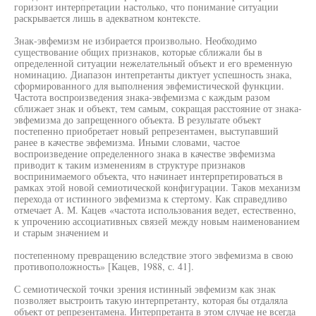
горизонт интерпретации настолько, что понимание ситуации
раскрывается лишь в адекватном контексте.
Знак-эвфемизм не избирается произвольно. Необходимо
существование общих признаков, которые сближали бы в
определенной ситуации нежелательный объект и его временную
номинацию. Диапазон интепретанты диктует успешность знака,
сформированного для выполнения эвфемистической функции.
Частота воспроизведения знака-эвфемизма с каждым разом
сближает знак и объект, тем самым, сокращая расстояние от знака-
эвфемизма до запрещенного объекта. В результате объект
постепенно приобретает новый репрезентамен, выступавший
ранее в качестве эвфемизма. Иными словами, частое
воспроизведение определенного знака в качестве эвфемизма
приводит к таким изменениям в структуре признаков
воспринимаемого объекта, что начинает интерпретироваться в
рамках этой новой семиотической конфигурации. Таков механизм
перехода от истинного эвфемизма к стертому. Как справедливо
отмечает А. М. Кацев «частота использования ведет, естественно,
к упрочению ассоциативных связей между новым наименованием
и старым значением и
постепенному превращению вследствие этого эвфемизма в свою
противоположность» [Кацев, 1988, с. 41].
С семиотической точки зрения истинный эвфемизм как знак
позволяет выстроить такую интерпретанту, которая бы отдаляла
объект от репрезентамена. Интерпретанта в этом случае не всегда