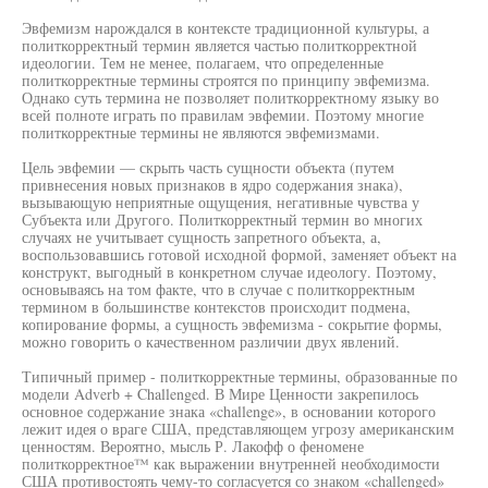
Эвфемизм нарождался в контексте традиционной культуры, а
политкорректный термин является частью политкорректной
идеологии. Тем не менее, полагаем, что определенные
политкорректные термины строятся по принципу эвфемизма.
Однако суть термина не позволяет политкорректному языку во
всей полноте играть по правилам эвфемии. Поэтому многие
политкорректные термины не являются эвфемизмами.
Цель эвфемии — скрыть часть сущности объекта (путем
привнесения новых признаков в ядро содержания знака),
вызывающую неприятные ощущения, негативные чувства у
Субъекта или Другого. Политкорректный термин во многих
случаях не учитывает сущность запретного объекта, а,
воспользовавшись готовой исходной формой, заменяет объект на
конструкт, выгодный в конкретном случае идеологу. Поэтому,
основываясь на том факте, что в случае с политкорректным
термином в большинстве контекстов происходит подмена,
копирование формы, а сущность эвфемизма - сокрытие формы,
можно говорить о качественном различии двух явлений.
Типичный пример - политкорректные термины, образованные по
модели Adverb + Challenged. В Мире Ценности закрепилось
основное содержание знака «challenge», в основании которого
лежит идея о враге США, представляющем угрозу американским
ценностям. Вероятно, мысль Р. Лакофф о феномене
политкорректное™ как выражении внутренней необходимости
США противостоять чему-то согласуется со знаком «challenged»