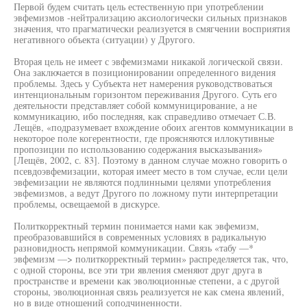
Первой будем считать цель естественную при употреблении
эвфемизмов -нейтрализацию аксиологически сильных признаков
значения, что прагматически реализуется в смягчении восприятия
негативного объекта (ситуации) у Другого.
Вторая цель не имеет с эвфемизмами никакой логической связи.
Она заключается в позиционировании определенного видения
проблемы. Здесь у Субъекта нет намерения руководствоваться
интенциональным горизонтом переживания Другого. Суть его
деятельности представляет собой коммуницирование, а не
коммуникацию, ибо последняя, как справедливо отмечает С.В.
Лещёв, «подразумевает вхождение обоих агентов коммуникации в
некоторое поле когерентности, где проясняются иллокутивные
пропозиции по использованию содержания высказывания»
[Лещёв, 2002, с. 83]. Поэтому в данном случае можно говорить о
псевдоэвфемизации, которая имеет место в том случае, если цели
эвфемизации не являются подлинными целями употребления
эвфемизмов, а ведут Другого по ложному пути интерпретации
проблемы, освещаемой в дискурсе.
Политкорректный термин понимается нами как эвфемизм,
преобразовавшийся в современных условиях в радикальную
разновидность непрямой коммуникации. Связь «табу —*
эвфемизм —> политкорректный термин» распределяется так, что,
с одной стороны, все эти три явления сменяют друг друга в
пространстве и времени как эволюционные степени, а с другой
стороны, эволюционная связь реализуется не как смена явлений,
но в виде отношений соподчиненности.