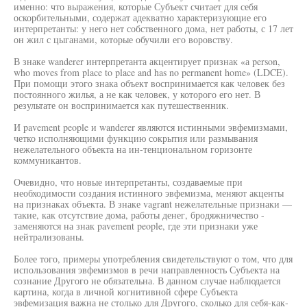
именно: что выражения, которые Субъект считает для себя
оскорбительными, содержат адекватно характеризующие его
интерпретанты: у него нет собственного дома, нет работы, с 17 лет
он жил с цыганами, которые обучили его воровству.
В знаке wanderer интерпретанта акцентирует признак «а person,
who moves from place to place and has no permanent home» (LDCE).
При помощи этого знака объект воспринимается как человек без
постоянного жилья, а не как человек, у которого его нет. В
результате он воспринимается как путешественник.
И pavement people и wanderer являются истинными эвфемизмами,
четко исполняющими функцию сокрытия или размывания
нежелательного объекта на ин-тенциональном горизонте
коммуникантов.
Очевидно, что новые интерпретанты, создаваемые при
необходимости создания истинного эвфемизма, меняют акценты
на признаках объекта. В знаке vagrant нежелательные признаки —
такие, как отсутствие дома, работы денег, бродяжничество -
заменяются на знак pavement people, где эти признаки уже
нейтрализованы.
Более того, примеры употребления свидетельствуют о том, что для
использования эвфемизмов в речи направленность Субъекта на
сознание Другого не обязательна. В данном случае наблюдается
картина, когда в личной когнитивной сфере Субъекта
эвфемизация важна не столько для Другого, сколько для себя-как-