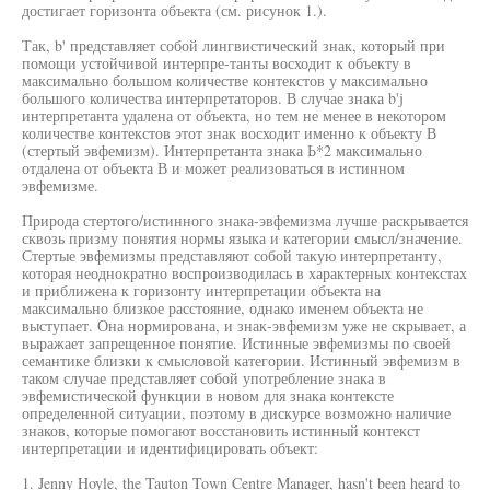
достигает горизонта объекта (см. рисунок 1.).
Так, b' представляет собой лингвистический знак, который при
помощи устойчивой интерпре-танты восходит к объекту в
максимально большом количестве контекстов у максимально
большого количества интерпретаторов. В случае знака b'j
интерпретанта удалена от объекта, но тем не менее в некотором
количестве контекстов этот знак восходит именно к объекту В
(стертый эвфемизм). Интерпретанта знака Ь*2 максимально
отдалена от объекта В и может реализоваться в истинном
эвфемизме.
Природа стертого/истинного знака-эвфемизма лучше раскрывается
сквозь призму понятия нормы языка и категории смысл/значение.
Стертые эвфемизмы представляют собой такую интерпретанту,
которая неоднократно воспроизводилась в характерных контекстах
и приближена к горизонту интерпретации объекта на
максимально близкое расстояние, однако именем объекта не
выступает. Она нормирована, и знак-эвфемизм уже не скрывает, а
выражает запрещенное понятие. Истинные эвфемизмы по своей
семантике близки к смысловой категории. Истинный эвфемизм в
таком случае представляет собой употребление знака в
эвфемистической функции в новом для знака контексте
определенной ситуации, поэтому в дискурсе возможно наличие
знаков, которые помогают восстановить истинный контекст
интерпретации и идентифицировать объект:
1. Jenny Hoyle, the Tauton Town Centre Manager, hasn't been heard to