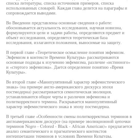
списка литературы, списка источников примеров, списка
использованных словарей. Каждая глава делится на параграфы и
сопровождается выводами.
Во Введении представлены основные сведения о работе:
обосновывается актуальность исследования, научная новизна,
формулируются цели и задачи работы, определяются предмет и
объект исследования, определяется теоретическая база
исследования, излагаются положения, выносимые на защиту.
В первой главе «Теоретическое осмысление понятия эвфемизм.
Эвфемизм в контексте Времени Культуры» рассматриваются
основные подходы к изучению эвфемизма, различие «истинного»
и «стертого эвфемизма». Дается определение понятию «Время
Культуры».
Во второй главе «Манипулятивный характер эвфемистического
знака» (на примере англо-американского дискурса эпохи
постмодерна) рассматривается семиотическая эволюция,
устанавливаются общие черты и различия эвфемизма и
политкорректного термина. Раскрывается манипулятивный
характер эвфемистического знака в эпоху постмодерна.
В третьей главе «Особенности смены политкорректных терминов в
англоамериканском дискурсе (на примере эволюционной цепочки
терминов Negro - Colored - Black - African American)» предлагается
анализ семантического и прагматического контекстов
интерпретации терминов в условиях Времени Культуры,