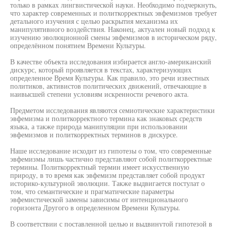
только в рамках лингвистической науки. Необходимо подчеркнуть,
что характер современных и политкорректных эвфемизмов требует
детального изучения с целью раскрытия механизма их
манипулятивного воздействия. Наконец, актуален новый подход к
изучению эволюционной смены эвфемизмов в историческом ряду,
определённом понятием Времени Культуры.
В качестве объекта исследования избирается англо-американский
дискурс, который проявляется в текстах, характеризующих
определенное Время Культуры. Как правило, это речи известных
политиков, активистов политических движений, отвечающие в
наивысшей степени условиям искренности речевого акта.
Предметом исследования являются семиотические характеристики
эвфемизма и политкорректного термина как знаковых средств
языка, а также природа манипуляции при использовании
эвфемизмов и политкорректных терминов в дискурсе.
Наше исследование исходит из гипотезы о том, что современные
эвфемизмы лишь частично представляют собой политкорректные
термины. Политкорректный термин имеет искусственную
природу, в то время как эвфемизм представляет собой продукт
историко-культурной эволюции. Также выдвигается постулат о
том, что семантические и прагматические параметры
эвфемистической замены зависимы от интенционального
горизонта Другого в определенном Времени Культуры.
В соответствии с поставленной целью и выдвинутой гипотезой в