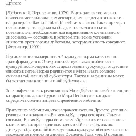
Другого
[Дубровский, Черносвитов, 1979]. В доказательство можно
привести метаязыковые комментарии, имеющиеся в контексте,
например: he likes to think of himself as wanderer. Такие примеры
показывают, что эвфемизм обладает психологическим
потенциалом, необходимым для выравнивания когнитивного
диссонанса — состояния, в котором этические установки
личности противоречат действиям, которые личность совершает
[Фестингер, 1999].
В условиях постмодернистской культуры норма качественно
трансформируется. Этому способствует такая особенность
культуры постмодерна, как существование субкультур, отсутствие
единого центра. Норма реализуется в Мире Факта согласно
смыслам той или иной субкультуры. Также и эвфемизмы могут
быть отнесены к той или иной субкультуре.
Знак-эвфемизм есть реализация в Мире Действия такой интенции,
которая принадлежит уровню Мира Ценности и которая
определяет степень запрета определенного объекта.
Прагматика эвфемизма, его направленность на Другого успешно
реализуется в заданных Временем Культуры векторах. Иными
словами, Время Культуры во многом обуславливает появление и
количество воспроизводимых здесь и сейчас эвфемизмов.
Дискурс, образующийся вокруг знака культуры, обеспечивает его
закрепление именно за данным Временем Культуры. В понятии