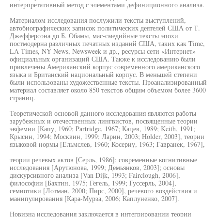
интерпретативный метод с элементами дефиниционного анализа.
Материалом исследования послужили тексты выступлений,
автобиографических записок политических деятелей США от Т.
Джефферсона до Б. Обамы, мас-смедийные тексты эпохи
постмодерна различных печатных изданий США, таких как Time,
LA Times, NY News, Newsweek и др., ресурсы сети «Интернет»
официальных организаций США. Также к исследованию были
привлечены Американский корпус современного американского
языка и Британский национальный корпус. В меньшей степени
были использованы художественные тексты. Проанализированный
материал составляет около 850 текстов общим объемом более 3600
страниц.
Теоретической основой данного исследования являются работы
зарубежных и отечественных лингвистов, посвященные теории
эвфемии [Капу, 1960; Partridge, 1967; Кацев, 1989; Keith, 1991;
Крысин, 1994; Москвин, 1999; Ларин, 2003; Holder, 2003], теории
языковой нормы [Ельмслев, 1960; Косериу, 1963; Гавранек, 1967],
теории речевых актов [Серль, 1986]; современные когнитивные
исследования [Арутюнова, 1999; Демьянков, 2003]; основы
дискурсивного анализа [Van Dijk, 1993; Fairclough, 2006],
философии [Бахтин, 1975; Гегель, 1999; Гуссерль, 2004],
семиотики [Лотман, 2000; Пирс, 2000], речевого воздействия и
манипулирования [Кара-Мурза, 2006; Каплуненко, 2007].
Новизна исследования заключается в интегрировании теории