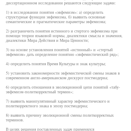
диссертационном исследовании решаются следующие задачи:
1) в исследовании понятия «эвфемизм»: а) определить
структурные функции эвфемизма, б) выявить основные
семантические и прагматические параметры эвфемизма;
2) разграничить понятия истинного и стертого эвфемизма при
помощи теории языковой нормы, диалектики смысла и значения,
диалектики Мира Действия и Мира Ценности;
3) на основе установления понятий «истинный» и «стертый
эвфемизм» дать определение понятию «эвфемистический ряд»;
4) определить понятия Время Культуры и знак культуры;
5) установить закономерности эвфемистической смены знаков в
современном англо-американском дискурсе постмодерна;
6) определить отношения в эволюционной цепи понятий «табу-
эвфемизм-политкорректный термин»;
7) выявить манипулятивный характер эвфемистического и
политкорректного знака в эпоху постмодерна;
8) выявить причину эволюционной смены политкорректных
терминов.
В целях решения поставленных задач применялся