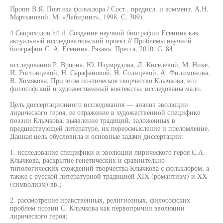
Пропп В.Я. Поэтика фольклора / Сост., предисл. и коммент. А.Н.
Мартыновой. М: «Лабиринт», 1998. С. 309).
4 Скороходов h4.il. Создание научной биографии Есенина как
актуальный исследовательский проект // Проблемы научной
биографии С. А. Есенина. Рязань: Пресса, 2010. С. 84
исследования Р. Вроона, Ю. Изумрудова, Л. Киселёвой, М. Никё,
И. Ростовцевой, Н. Сарафановой, Н. Солнцевой, А. Филимонова,
В. Хомякова. При этом поэтическое творчество Клычкова, его
философский и художественный контексты, исследованы мало.
Цель диссертационного исследования — анализ эволюции
лирического героя, ее отражение в художественной специфике
поэзии Клычкова, выявление традиций, заложенных в
предшествующей литературе, их переосмысление и преломление.
Данная цель обусловила и основные задачи диссертации:
1. исследование специфики и эволюции лирического героя С.А.
Клычкова, раскрытие генетических и сравнительно-
типологических схождений творчества Клычкова с фольклором, а
также с русской литературной традицией XIX (романтизм) и XX
(символизм) вв.;
2. рассмотрение нравственных, религиозных, философских
проблем поэзии С. Клычкова как первопричин эволюции
лирического героя;