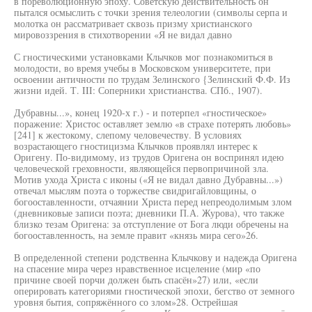
в пореволюционную эпоху. Советскую действительность он
пытался осмыслить с точки зрения телеологии (символы серпа и
молотка он рассматривает сквозь призму христианского
мировоззрения в стихотворении «Я не видал давно
С гностическими установками Клычков мог познакомиться в
молодости, во время учебы в Московском университете, при
освоении античности по трудам Зелинского {Зелинский Ф.Ф. Из
жизни идей. Т. III: Соперники христианства. СПб., 1907).
Дубравны...», конец 1920-х г.) - и потерпел «гностическое»
поражение: Христос оставляет землю «в страхе потерять любовь»
[241] к жестокому, слепому человечеству. В условиях
возрастающего гностицизма Клычков проявлял интерес к
Оригену. По-видимому, из трудов Оригена он воспринял идею
человеческой греховности, являющейся первопричиной зла.
Мотив ухода Христа с иконы («Я не видал давно Дубравны...»)
отвечал мыслям поэта о торжестве свидригайловщины, о
богооставленности, отчаянии Христа перед непреодолимым злом
(дневниковые записи поэта; дневники П.А. Журова), что также
близко тезам Оригена: за отступление от Бога люди обречены на
богооставленность, на земле правит «князь мира сего»26.
В определенной степени родственна Клычкову и надежда Оригена
на спасение мира через нравственное исцеление (мир «по
причине своей порчи должен быть спасён»27) или, «если
оперировать категориями гностической эпохи, бегство от земного
уровня бытия, сопряжённого со злом»28. Острейшая