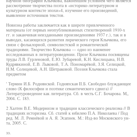
научной биографии Клычкова, важнейшим условием чего является
рассмотрение творчества поэта в «историко-литературном и
культурном контексте эпохи»4, изучение его произведений,
выявление источников текстов.
Новизна работы заключается как в широте привлеченного
материала (от первых неопубликованных стихотворений 1910-х
гг. и заканчивая неизданными произведениями 1937 г.), так и в
выводах, касающихся развития лирического героя Клычкова, его
связи с фольклорной, символистской и романтической
традициями. Творчество Клычкова — одно из наименее
исследованных в литературоведении. Прозе Клычкова посвящены
труды Л.В. Гурленовой, Е.Ю. Зубаревой, К.Н. Кислицына, Н.В.
Кудрявкиной, Е.В. Лыковой, Т.А. Пономарёвой, З.Я. Селицкой,
Н.М. Солнцевой, А.Н. Шетраковой. Поэзия Клычкова стала
предметом
' Термин И.Б. Роднянской. Годняпская II.Б. Свободно блуждающее
слово (К философии и поэтике семантического сдвига) //
Литературоведение как литература. Сб. в честь С.Г. Бочарова. М„
2004. С. 183.
2 Халтен В.Е. Модернизм и традиции классического реализма // В
традициях историзма. Сб. статей к юбилею П.А. Николаева / Под
ред. М. Л. Ремнёвой и А. Я. Эсапнек. М.: Изд-во Московского ун-
та, 2005. С.
зз.