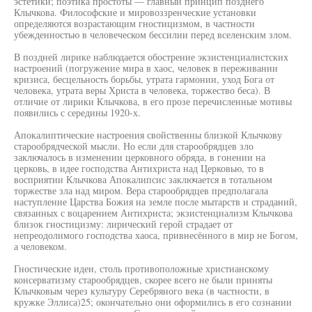
эстетики; поэтика простоты — главный принцип позднего
Клычкова. Философские и мировоззренческие установки
определяются возрастающим гностицизмом, в частности
убежденностью в человеческом бессилии перед вселенским злом.
В поздней лирике наблюдается обострение экзистенциалистских
настроений (погружение мира в хаос, человек в переживании
кризиса, бесцельность борьбы, утрата гармонии, уход Бога от
человека, утрата веры Христа в человека, торжество беса). В
отличие от лирики Клычкова, в его прозе перечисленные мотивы
появились с середины 1920-х.
Апокалиптические настроения свойственны близкой Клычкову
старообрядческой мысли. Но если для старообрядцев зло
заключалось в изменении церковного обряда, в гонении на
церковь, в идее господства Антихриста над Церковью, то в
восприятии Клычкова Апокалипсис заключается в тотальном
торжестве зла над миром. Вера старообрядцев предполагала
наступление Царства Божия на земле после мытарств и страданий,
связанных с воцарением Антихриста; экзистенциализм Клычкова
близок гностицизму: лирический герой страдает от
непреодолимого господства хаоса, привнесённого в мир не Богом,
а человеком.
Гностические идеи, столь противоположные христианскому
консерватизму старообрядцев, скорее всего не были приняты
Клычковым через культуру Серебряного века (в частности, в
кружке Эллиса)25; окончательно они оформились в его сознании