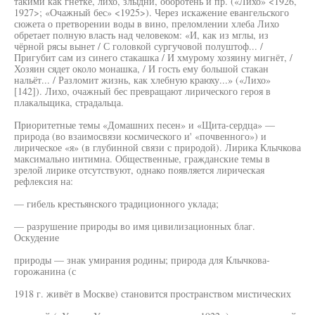
такими как гнётке, лихо, злыдни, оборотень и пр. («Лихо» <1926,
1927>; «Очажный бес» <1925>). Через искажение евангельского
сюжета о претворении воды в вино, преломлении хлеба Лихо
обретает полную власть над человеком: «И, как из мглы, из
чёрной рясы вынет / С головкой сургучовой полуштоф... /
Пригубит сам из синего стакашка / И хмурому хозяину мигнёт, /
Хозяин сядет около монашка, / И гость ему большой стакан
нальёт... / Разломит жизнь, как хлебную краюху...» («Лихо»
[142]). Лихо, очажный бес превращают лирического героя в
плакальщика, страдальца.
Приоритетные темы «Домашних песен» и «Щита-сердца» —
природа (во взаимосвязи космического и' «почвенного») и
лирическое «я» (в глубинной связи с природой). Лирика Клычкова
максимально интимна. Общественные, гражданские темы в
зрелой лирике отсутствуют, однако появляется лирическая
рефлексия на:
— гибель крестьянского традиционного уклада;
— разрушение природы во имя цивилизационных благ.
Оскудение
природы — знак умирания родины; природа для Клычкова-
горожанина (с
1918 г. живёт в Москве) становится пространством мистических