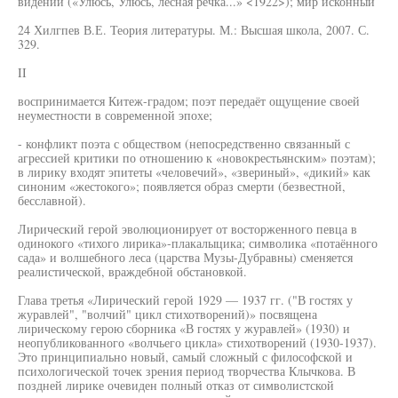
видений («Улюсь, Улюсь, лесная речка...» <1922>); мир исконный
24 Хилгпев В.Е. Теория литературы. М.: Высшая школа, 2007. С.
329.
II
воспринимается Китеж-градом; поэт передаёт ощущение своей
неуместности в современной эпохе;
- конфликт поэта с обществом (непосредственно связанный с
агрессией критики по отношению к «новокрестьянским» поэтам);
в лирику входят эпитеты «человечий», «звериный», «дикий» как
синоним «жестокого»; появляется образ смерти (безвестной,
бесславной).
Лирический герой эволюционирует от восторженного певца в
одинокого «тихого лирика»-плакалыцика; символика «потаённого
сада» и волшебного леса (царства Музы-Дубравны) сменяется
реалистической, враждебной обстановкой.
Глава третья «Лирический герой 1929 — 1937 гг. ("В гостях у
журавлей", "волчий" цикл стихотворений)» посвящена
лирическому герою сборника «В гостях у журавлей» (1930) и
неопубликованного «волчьего цикла» стихотворений (1930-1937).
Это принципиально новый, самый сложный с философской и
психологической точек зрения период творчества Клычкова. В
поздней лирике очевиден полный отказ от символистской