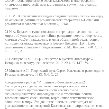
Особенность лирического героя заключается в многообразии
лирических ипостасей: поэта, странника, труженика; в одном
человеке
20 В.М. Жирмунский исследует создание поэтики тайны как одну
из основных доминант романтического творчества («Немецкий
романтизм и современная мистика», 1914).
21 H.A. Бердяев о существовании «сверх-рациональной тайны
мира», об универсальности тайны: рождение, смерть, творчество,
«личная судьба», «вхождение в меня объективной реальности»,
«отношения между человеком и Богом» (Бердяев H.A. Новое
религиозное сознание и общественность. М.: Канон+, 1990. С. 18,
10, 17,21,34).
22 Солнцева И.М. Скиф и скифство в русской литературе //
Историко-литературное наследие. 2010. № 4. С. 147-159.
23 Mmaiaoe A.II. Творческий путь Сергея Клычкова и революция //
Русская литература, 1988, №4. С. 25.
«соединяются разные "я", разные субъектные сферы»24.
Сосуществуя в одном человеке, они выражают попытку
синтезировать противоположности -религиозное
экзистенциалистское мироощущение и стремление понять
телеологичность своей жизни, выразившее пантеистическое
отношение к миру. Эта двойственность свидетельствует об
усложнённости как воззрений Клычкова, так и лирического героя.