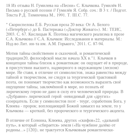
18 Из отзыва Н. Гумилева на «Песни» С. Клычкова. Гумилёв Н.
Письма о русской поэзии // Гумилёв Я. Собр. соч.: В 3 т. / Подгот.
Текста Р.Д. Тименчика М., 1991. Т. III.C. 77.
" Скорнспелова Е.Б. Русская проза 20 века: От А. Белого
(«Петербург») до Б. Пастернака («Доктор Живаго»). М.: ТЕИС,
2003. С. 67. Кислицын К. Поэтика магического реализма в прозе
С.А. Клычкова // С.А. Клычков: Исследования и материалы. М.:
Изд-во Лит. ин-та им. A.M. Горького,' 2011. С. 87-94.
Мотив тайны свойственен и сказочной, и романтической
традиции20, философской мысли начала XX в."1. Клычков в
концепции тайны близок к романтикам: он ощущает её в природе,
в присутствии высшего, надмирного в окружающем (лесном)
мире. Не ставя, в отличие от символистов, знака равенства между
тайной и творчеством, не следуя за теургической трактовкой
поэта, он понимает творчество как возможность выразить своё
ощущение тайны, заключённой в мире, но познать её
лирическому герою не дано в силу его человеческой природы. В
«Дубравне» лирический герой -невидимый для «других»
созерцатель. Если у символистов поэт - теург, соработник Бога, у
Клюева - пророк; воплощающий Божий замысел на земле, то у
Клычкова — кроткий, без пророческого и теургического акцента.
В отличие от Есенина, Клюева, других «скифов»22, «дальний
путь», в который «сбирается» земля («На чужбине далёко от
родины...» [120]), не трактуется Клычковым романтически-