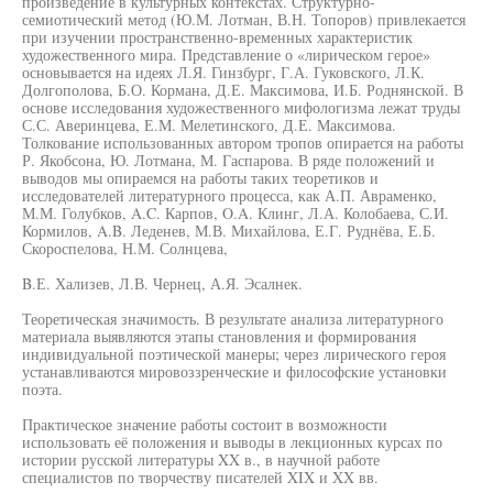
произведение в культурных контекстах. Структурно-
семиотический метод (Ю.М. Лотман, В.Н. Топоров) привлекается
при изучении пространственно-временных характеристик
художественного мира. Представление о «лирическом герое»
основывается на идеях Л.Я. Гинзбург, Г.А. Гуковского, Л.К.
Долгополова, Б.О. Кормана, Д.Е. Максимова, И.Б. Роднянской. В
основе исследования художественного мифологизма лежат труды
С.С. Аверинцева, Е.М. Мелетинского, Д.Е. Максимова.
Толкование использованных автором тропов опирается на работы
Р. Якобсона, Ю. Лотмана, М. Гаспарова. В ряде положений и
выводов мы опираемся на работы таких теоретиков и
исследователей литературного процесса, как А.П. Авраменко,
М.М. Голубков, A.C. Карпов, O.A. Клинг, Л.А. Колобаева, С.И.
Кормилов, A.B. Леденев, М.В. Михайлова, Е.Г. Руднёва, Е.Б.
Скороспелова, Н.М. Солнцева,
B.Е. Хализев, Л.В. Чернец, А.Я. Эсалнек.
Теоретическая значимость. В результате анализа литературного
материала выявляются этапы становления и формирования
индивидуальной поэтической манеры; через лирического героя
устанавливаются мировоззренческие и философские установки
поэта.
Практическое значение работы состоит в возможности
использовать её положения и выводы в лекционных курсах по
истории русской литературы XX в., в научной работе
специалистов по творчеству писателей XIX и XX вв.