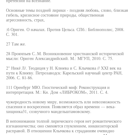
претензии на всезнание.
Основные темы поздней лирики - поздняя любовь, слово, близкая
гибель, кризисное состояние природы, общественная
агрессивность, страх,
:б Ориген. О началах. Против Цельса. СПб.: Библнополис, 2008.
С. 301.
27 Там же.
28 Прокчпьев С..М. Возникновение христианской исторической
мысли: Ориген Александрийский. М.: МГУП, 2010. С. 75.
2'' Никё Л/. Теодицея у Н. Клюева и С. Клычкова // XXI век на
пути к Клюеву. Петрозаводск: Карельский научный центр РАН,
2006. С. 81-86.
111 Оренбург МЮ. Гностический миф: Реконструкция и
интерпретация. М.: Кн. Дом «ЛИБРОКОМ», 2011. С. 4.
чужеродность новому миру, возможность или невозможность
спасения и воскресения. Появляется образ времени — века-
хищника31, созвучного мандельштамовскому.
В непонимании толпой лирического героя нет романтического
изгнанничества; оно сменяется глумлением, инквизиторской
расправой. В отношении Клычкова к страданиям очевидно