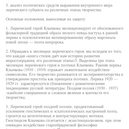
3. анализ поэтических средств выражения внутреннего мира
лирического субъекта на различных этапах творчества.
Основные положения, выносимые на защиту:
1. Лирический герой Клычкова эволюционирует от обоснованного
фольклорной традицией образа лесного певца-пастуха в ранней
лирике к психологически мотивированному образу маргинала
новой эпохи — поэта-непророка.
2. Обращаясь к эволюции лирического героя, мы исходим из того,
что каждая «книга стихов даёт нам историю развития
миросозерцания, его различные этапы»5. Выделены три этапа
эволюции лирического героя и поэтики Клычкова. Ранняя лирика
Клычкова (1910 - 1919) отражает значительное воздействие
символизма. Его творчество развивается от экспериментаторства к
утверждению простоты как принципа поэтики. Лирика 1920 —
1929 гг. характеризуется сближением с романтическими
тенденциями русской литературы. Поздняя поэзия (1930 - 1937)
-наиболее совершенное и сложное явление в контексте его
творчества;
3. Лирический герой поздней поэзии, продиктованный
усилением гностических и эсхатологических настроений поэта,
строится на антитетичных и контрастирующих мотивах.
Гностицизм Клычкова сплетается с экзистенциализмом, при этом
очевидно воздействие старообрядческой философии