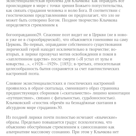
экзистенциалистская проблема для Клычкова: как оправдать всё
происходящее в мире с точки зрения Божьего попустительства,
как связать страдания человека и волю Бога. В соответствии с
гностическими представлениями он предполагает, что зло не
может быть сотворено Богом. Позднее творчество Клычкова
определяется стремлением к
богооправданию29. Спасение поэт видит не в Церкви (не в ново-
и уже не в старообрядческой), что объясняется гонениями на саму
Церковь. Во-первых, оправдание собственного существования
лирический герой находит исключительно в творчестве; во-
вторых, в лирике прозвучал мотив освобождения и покоя в
«заплотинном царстве» после смерти («Я устал от хулы и
коварства...», <1928—1929>. [185]); в-третьих, относительная
целесообразность бытия сохраняется за счет пантеистических
настроений поэта.
Слияние экзистенциалистских и гностических настроений
проявилось в образе скитальца, сменившего образ странника
предшествующих сборников («скитальчество» лишено коннотации
«путешествие», связано с фатальностью, судьбоносностью).
Клычковский «гностик обречён на безнадёжные скитания в
абсурдном мире страдания»30.
Из поздней лирики почти полностью исчезают «языческие»
образы. Предельно повышается градус психологизма, что
объяснимо обострённым стремлением к самосознанию как
альтернативе массовому сознанию. При этом у Клычкова нет