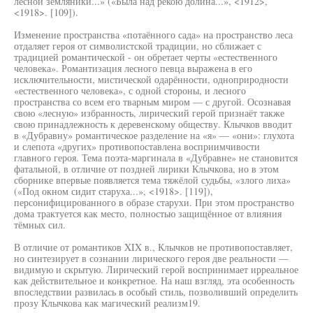
лесной земляники...» («Была над рекою долина...», <1912>,
<1918>. [109]).
Изменение пространства «потаённого сада» на пространство леса
отдаляет героя от символистской традиции, но сближает с
традицией романтической - он обретает черты «естественного
человека». Романтизация лесного певца выражена в его
исключительности, мистической одарённости, одноприродности
«естественного человека», с одной стороны, и лесного
пространства со всем его тварным миром — с другой. Осознавая
свою «лесную» избранность, лирический герой признаёт также
свою принадлежность к деревенскому обществу. Клычков вводит
в «Дубравну» романтическое разделение на «я» — «они»: глухота
и слепота «других» противопоставлена восприимчивости
главного героя. Тема поэта-маргинала в «Дубравне» не становится
фатальной, в отличие от поздней лирики Клычкова, но в этом
сборнике впервые появляется тема тяжёлой судьбы, «злого лиха»
(«Под окном сидит старуха...», <1918>. [119]),
персонифицированного в образе старухи. При этом пространство
дома трактуется как место, полностью защищённое от влияния
тёмных сил.
В отличие от романтиков XIX в., Клычков не противопоставляет,
но синтезирует в сознании лирического героя две реальности —
видимую и скрытую. Лирический герой воспринимает ирреальное
как действительное и конкретное. На наш взгляд, эта особенность
впоследствии развилась в особый стиль, позволивший определить
прозу Клычкова как магический реализм19.