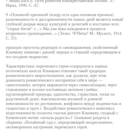
* MiaaiLioeA.il. Пути развития новокрестьянской поэзии. Л.:
Наука, 1990. С. 42.
9 «Основной причиной (всюду есть одна основная причина)
разноязычности и дисгармоничности наших дней является новый
глубокий разрыв между культурой и религией и восстание всех
"старых богов" <...> Мы уже века находимся в процессе
вторичного грехопадения...» (Эллис. Ч^Петш! М.: Мусагет, 1914.
С. 23).
принцип простоты рецепции и самовыражения, свойственный
Клычкову начиная с ранней лирики и ставший определяющим в
его позднем творчестве.
Характеристики лирического героя-созерцателя в первых
поэтических книгах Клычкова отвечают такой традиции
романтического мироотношения, как дуализм; при этом
доминанта романтического восприятия себя в мире —
самосознание, которое выражается через символизацию, через
становление в поэзии постоянных мотивов (любви,
одухотворённой природы, одиночества, странствия, тоски по
родственной душе, максимализма желаний и роковой
невозможности их достижения, конфликта между видимостью и
сущностью и проч.). Воздействие романтического комплекса
недостижимости полноты счастья диктует Клычкову сходный с
блоковским мотив «печаль-радость»1' (название раздела в
сборнике «Потаённый сад»), определяющий неоднозначное,
оксюморонное настроение лирического героя.