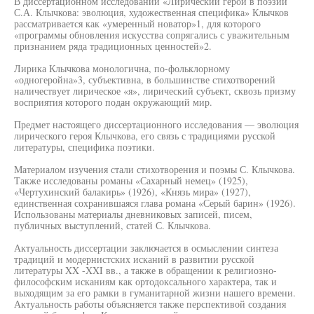
В диссертационном исследовании «Лирический герой в поэзии
С.А. Клычкова: эволюция, художественная специфика» Клычков
рассматривается как «умеренный новатор»1, для которого
«программы обновления искусства сопрягались с уважительным
признанием ряда традиционных ценностей»2.
Лирика Клычкова монологична, по-фольклорному
«одногеройна»3, субъективна, в большинстве стихотворений
наличествует лирическое «я», лирический субъект, сквозь призму
восприятия которого подан окружающий мир.
Предмет настоящего диссертационного исследования — эволюция
лирического героя Клычкова, его связь с традициями русской
литературы, специфика поэтики.
Материалом изучения стали стихотворения и поэмы С. Клычкова.
Также исследованы романы «Сахарный немец» (1925),
«Чертухинский балакирь» (1926), «Князь мира» (1927),
единственная сохранившаяся глава романа «Серый барин» (1926).
Использованы материалы дневниковых записей, писем,
публичных выступлений, статей С. Клычкова.
Актуальность диссертации заключается в осмыслении синтеза
традиций и модернистских исканий в развитии русской
литературы XX -XXI вв., а также в обращении к религиозно-
философским исканиям как ортодоксального характера, так и
выходящим за его рамки в гуманитарной жизни нашего времени.
Актуальность работы объясняется также перспективой создания