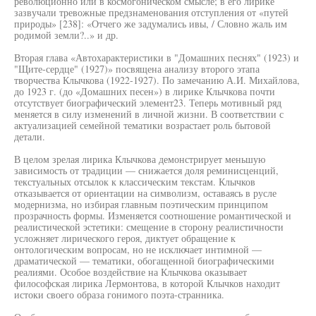
революционно или в космогоническом смысле; в его лирике
зазвучали тревожные предзнаменования отступления от «путей
природы» [238]: «Отчего же задумались ивы, / Словно жаль им
родимой земли?..» и др.
Вторая глава «Автохарактеристики в "Домашних песнях" (1923) и
"Щите-сердце" (1927)» посвящена анализу второго этапа
творчества Клычкова (1922-1927). По замечанию А.И. Михайлова,
до 1923 г. (до «Домашних песен») в лирике Клычкова почти
отсутствует биографический элемент23. Теперь мотивный ряд
меняется в силу изменений в личной жизни. В соответствии с
актуализацией семейной тематики возрастает роль бытовой
детали.
В целом зрелая лирика Клычкова демонстрирует меньшую
зависимость от традиции — снижается доля реминисценций,
текстуальных отсылок к классическим текстам. Клычков
отказывается от ориентации на символизм, оставаясь в русле
модернизма, но избирая главным поэтическим принципом
прозрачность формы. Изменяется соотношение романтической и
реалистической эстетики: смещение в сторону реалистичности
усложняет лирического героя, диктует обращение к
онтологическим вопросам, но не исключает интимной —
драматической — тематики, обогащенной биографическими
реалиями. Особое воздействие на Клычкова оказывает
философская лирика Лермонтова, в которой Клычков находит
истоки своего образа гонимого поэта-странника.