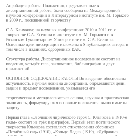
Апробация работы. Положения, представленные в
диссертационной работе, были сообщены на Международной
научной конференции в Литературном институте им. М. Горького
в 2009 г., посвященной творчеству
C.А. Клычкова; на научных конференциях 2010 и 2011 гг. о
творчестве С.А. Есенина в институте им. М. Горького и в
Рязанском Гуманитарном Университете им. С.А. Есенина.
Основные идеи диссертации изложены в 8 публикациях автора, в
том числе в изданиях, одобренных ВАК.
Структура работы. Диссертационное исследование состоит из
введения, четырёх глав, заключения, библиографии и двух
приложений.
ОСНОВНОЕ СОДЕРЖАНИЕ РАБОТЫ Во введении обоснованы
актуальность, научная новизна диссертации, определяются цели,
задачи и предмет исследования, указывается его
теоретическая и методологическая основа, научная и практическая
значимость, формулируются основные положения, выносимые на
защиту.
Первая глава «Эволюция лирического героя С. Клычкова в 1910-е
годы» состоит из трёх параграфов. Первый этап поэтического
творчества Клычкова составляют стихотворения сборников
«Потаённый сад» (1910), «Кольцо Лады» (1919), «Дубравна»