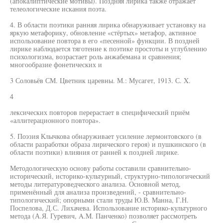
(апокалиптические мотивы). Поздняя лирика также отражает
телеологические искания поэта.
4. В области поэтики ранняя лирика обнаруживает установку на
яркую метафорику, обновление «стёртых» метафор, активное
использование повтора в его «песенной» функции. В поздней
лирике наблюдается тяготение к поэтике простоты и углублению
психологизма, возрастает роль анжабемана и сравнения;
многообразие фонетических и
3 Соловьёв СМ. Цветник царевны. М.: Мусагет, 1913. С. X.
4
лексических повторов перерастает в специфический приём
«аллитерационного повтора».
5. Поэзия Клычкова обнаруживает усиление лермонтовского (в
области разработки образа лирического героя) и пушкинского (в
области поэтики) влияния от ранней к поздней лирике.
Методологическую основу работы составили сравнительно-
исторический, историко-культурный, структурно-типологический
методы литературоведческого анализа. Основной метод,
применённый для анализа произведений, - сравнительно-
типологический; опорными стали труды Ю.В. Манна, Г.Н.
Поспелова, Д.С. Лихачева. Использование историко-культурного
метода (А.Я. Гуревич, A.M. Панченко) позволяет рассмотреть