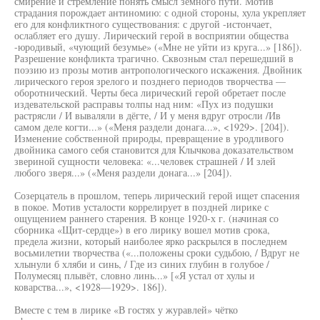
смирение и стремление понять смысл земного пути. Мотив
страдания порождает антиномию: с одной стороны, хула укрепляет
его для конфликтного существования: с другой -истончает,
ослабляет его душу. Лирический герой в восприятии общества
-юродивый, «чующий безумье» («Мне не уйти из круга...» [186]).
Разрешение конфликта трагично. Сквозным стал перешедший в
поэзию из прозы мотив антропологического искажения. Двойник
лирического героя зрелого и позднего периодов творчества —
оборотнический. Черты беса лирический герой обретает после
издевательской расправы толпы над ним: «Пух из подушки
растрясли / И вываляли в дёгте, / И у меня вдруг отросли /Ив
самом деле когти...» («Меня раздели донага...», <1929>. [204]).
Изменение собственной природы, превращение в уродливого
двойника самого себя становится для Клычкова доказательством
звериной сущности человека: «...человек страшней / И злей
любого зверя...» («Меня раздели донага...» [204]).
Созерцатель в прошлом, теперь лирический герой ищет спасения
в покое. Мотив усталости коррелирует в поздней лирике с
ощущением раннего старения. В конце 1920-х г. (начиная со
сборника «Щит-сердце») в его лирику вошел мотив срока,
предела жизни, который наиболее ярко раскрылся в последнем
восьмилетии творчества («...положены сроки судьбою, / Вдруг не
хлынули б хляби и синь, / Где из синих глубин в голубое /
Полумесяц плывёт, словно линь...» [«Я устал от хулы и
коварства...», <1928—1929>. 186]).
Вместе с тем в лирике «В гостях у журавлей» чётко