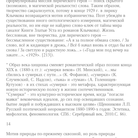
сформулирована миссия лирического героя — поиск скрытого
(возможно, в магической реальности) слова. Таким образом,
творчество сакрализуется, потому в конце 1929 г. в лирику
Клычкова возвращается мотив избранничества. Поэт убеждён в
существовании иного онтологического измерения, магической
реальности, но им еще не найдено слово-ключ от тайны мира
(аналог Книги Златые Уста из романов Клычкова). Жизнь
бессловная, вне творчества, для лирического героя —
бессмысленное существование: «А я за полное обмана слово, / За
слово, всё ж кидающее в дрожь, / Всё б начал вновь и отдал бы всё
снова / За светлую и радостную ложь...» («Года мои под вечер на
закате...», <1929>. [213]).
" Образ века-хищника сменяет романтический образ поэзии конца
XIX в. (1880-х гг.): «сумерки веков» (Н. Минский), «...мы
сбились в сумерках с пути...» (К. Фофанов), «сумерки» (К.
Случевский, С. Надсон), «тьма» и «туман» (А. Голенищев-
Кутузов) - в их стихах «сумерки - это метафора, характеризующая
новую историческую полосу в жизни соотечественников.
"Сумерки" - это культурно-историческое время, когда "погасли
маяки" вековечных идеалов, до сих пор освещавших сознание,
бытие людей и побуждавших к высоким целям» (Щенникови Л.П.
Русский поэтический неоромантизм 1880-1890-х годов: Эстетика,
мифология, феноменология. СПб.: Серебряный век, 2010.С. 86).
14
Мотив природы по-прежнему сквозной, но роль природы