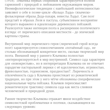
(1918). Тематика первых сборников характеризуется полной
гармонией с природой и любованием окружающим миром.
Неомифологические тенденции с наибольшей интенсивностью
заявляют о себе в поэме-цикле «Кольцо Лады» (языческо-
фольклорные образы Деда-пахаря, невесты Лады). Сам поэт
предстаёт в образах Леля и пастуха, субъективное восприятие
которого выражено в идеализации деревенских пейзажей.
Реализуется также интенция поэта к расширению поэтического
взгляда: от лирического описания местности - до эпической
картины страны.
Внутренний мир лирического героя (лирический герой всегда
поэт) характеризуется словосочетанием «потаённый сад», не
столько обозначающий конкретное место, сколько творческий мир
поэта. Внешний мир у раннего Клычкова полностью
«интериоризируется»6 в мир внутренний. Символ сада характерен
для «новокрестьян», но в интерпретации Клычкова он не отвечает
парадигме пасторальной лирики с её идилличностью, игривостью,
фривольностью, гедонизмом, праздностью7. Лиричность и
отвлечённость сада у Клычкова проистекает из романтической
традиции, но при этом у него чётче обозначены специфические
национальные черты пейзажа. Клычков переосмысляет
романтическую трактовку символа сада как места слияния
человеческой и природной души.
Раннее творчество Клычкова отражает явное воздействие
символистской проблематики и поэтики, сказывающееся на
следующих уровнях: