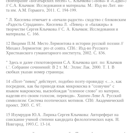
своеобразие «Богатырских песен» С. Клычкова («Бова» и «Садко»)
// С.А. Клычков: Исследования и материалы. М.: Изд-во Лит. ин-
та им. A.M. Горького, 2011. С. 194-199.
" Л. Киселева отмечает в «печали-радости» сходство с блоковским
«Радость-Страдание». Киселева Л. «Певец» и «балакирь» в
творчестве Сергея Клычкова // С. А. Клычков; Исследования и
материалы. С. 166.
12 Вицими П.М. Место Лермонтова в истории русской поэзии //
Михаил Лермонтов: pro et contra. СПб.: Изд-во Русского
Христианского гуманитарного института, 2002. С. 836.
" Здесь и далее стихотоворения С.А. Клычкова цит. по: Клычков
(.'. Собрание сочинений: В 2 т. М.: Эллис Лак. 2000. Т. I. В
скобках указан номер страницы.
14 «Поэт-"певец" действует, подобно поэту-провидцу <...>, как
посредник, как бы приводя язык микрокосма в ''созвучие" с
языком макрокосма, высвобождая "пленное слово" из материи,
наделяя его своим голосом, переводя». Хшпен-Леве А. Русский
символизм: Система поэтических мотивов. СПб: Академический
проект, 2003. С. 97.
15 Изумрудов Ю.А. Лирика Сергея Клычкова: Автореферат на
соискание ученой степени кандидата филологических наук. H.
Новгород, 1993.С. 13-14.