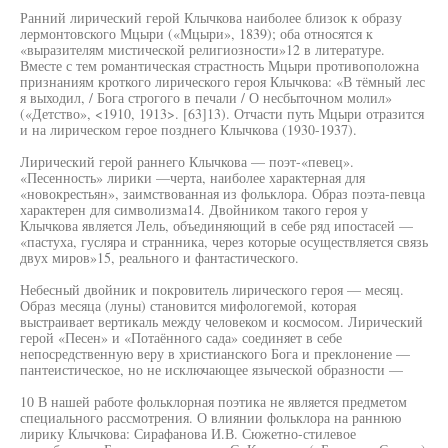
Ранний лирический герой Клычкова наиболее близок к образу
лермонтовского Мцыри («Мцыри», 1839); оба относятся к
«выразителям мистической религиозности»12 в литературе.
Вместе с тем романтическая страстность Мцыри противоположна
признаниям кроткого лирического героя Клычкова: «В тёмный лес
я выходил, / Бога строгого в печали / О несбыточном молил»
(«Детство», <1910, 1913>. [63]13). Отчасти путь Мцыри отразится
и на лирическом герое позднего Клычкова (1930-1937).
Лирический герой раннего Клычкова — поэт-«певец».
«Песенность» лирики —черта, наиболее характерная для
«новокрестьян», заимствованная из фольклора. Образ поэта-певца
характерен для символизма14. Двойником такого героя у
Клычкова является Лель, объединяющий в себе ряд ипостасей —
«пастуха, гусляра и странника, через которые осуществляется связь
двух миров»15, реального и фантастического.
Небесный двойник и покровитель лирического героя — месяц.
Образ месяца (луны) становится мифологемой, которая
выстраивает вертикаль между человеком и космосом. Лирический
герой «Песен» и «Потаённого сада» соединяет в себе
непосредственную веру в христианского Бога и преклонение —
пантеистическое, но не исключающее языческой образности —
10 В нашей работе фольклорная поэтика не является предметом
специального рассмотрения. О влиянии фольклора на раннюю
лирику Клычкова: Сирафанова И.В. Сюжетно-стилевое