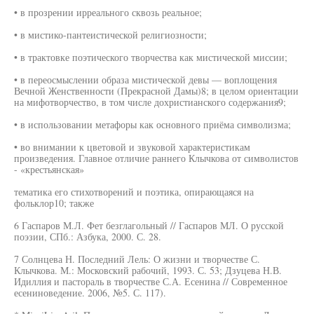
• в прозрении ирреального сквозь реальное;
• в мистико-пантеистической религиозности;
• в трактовке поэтического творчества как мистической миссии;
• в переосмыслении образа мистической девы — воплощения
Вечной Женственности (Прекрасной Дамы)8; в целом ориентации
на мифотворчество, в том числе дохристианского содержания9;
• в использовании метафоры как основного приёма символизма;
• во внимании к цветовой и звуковой характеристикам
произведения. Главное отличие раннего Клычкова от символистов
- «крестьянская»
тематика его стихотворений и поэтика, опирающаяся на
фольклор10; также
6 Гаспаров М.Л. Фет безглагольный // Гаспаров МЛ. О русской
поэзии, СПб.: Азбука, 2000. С. 28.
7 Солнцева Н. Последний Лель: О жизни и творчестве С.
Клычкова. М.: Московский рабочий, 1993. С. 53; Дзуцева Н.В.
Идиллия и пастораль в творчестве С.А. Есенина // Современное
есениноведение. 2006, №5. С. 117).