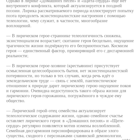
Однако в лирике «Домашних песен» и «Щита-сердца» ещё нет
внутреннего конфликта, который актуализируется в поздней
поэзии. Лирика рассматриваемого периода иллюстрирует попытку
поэта преодолеть экзистенциалистские настроения с помощью
телеологии, чему служит, в частности, многообразие
воплощений.
— В лирическом герое-страннике телеологичность снижена,
экзистенциализм возрастает; скитание героя бесцельно, ощущение
трагичности жизни подчёркнуто его бесприютностью. Космизм
героя — единственный фактор, примиряющий его с дисгармонией
реальности;
— В лирическом герое-хозяине (крестьянине) присутствует
осмысленная целесообразность бытия, нет экзистенциалистской
потерянности, но только в тех случаях, когда речь идёт о
земледельческом труде — связь с землёй, пантеистическое
отношение к природе дарит лирическому герою ощущение покоя
и гармонии. Очевидна недоступность такого образа жизни для
лирического героя-горожанина, погружённого в чуждое ему
общество.
— Лирический герой-отец семейства актуализирует
телеологическое содержание жизни, однако семейное счастье
оставляет лирического героя: в «Домашних песнях» и «Щите-
сердце» регулярно появляется мотив измены возлюбленной.
Семейная дисгармония персонифицирована в образе злого
существа, сходного с персонажами славянской демонологии,