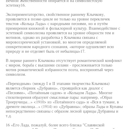
Вечной Женственности опирается и на символистскую
эстетику16.
Экспериментаторство, свойственное раннему Клычкову,
проявляется в поэме-цикле не только на уровне перекличек
текстов «Кольца Лады» с народными песнями, но и путём
примирения книжной и фольклорной культур. Взаимодействие с
эстетикой символизма проявляется на уровне общности тем и
мотивов, однако их разработка у Клычкова связана с
мировоззренческой установкой, во многом определяемой
синкретизмом народного сознания, «которое одушевляет всю
природу и не отделяет быль от небылицы»17.
В лирике раннего Клычкова отсутствует романтический конфликт
с миром, борьба с высшими силами - прослеживается только
мотив романтической избранности поэта, воспринятый через
символизм.
«Переходным» (между I и II этапами творчества Клычкова)
является сборник «Дубравна», строящийся как диалог с
«Песнями», «Потаённым садом» и «Кольцом Лады». Многие
стихотворения образуют смысловые пары: например, «Образ
Троеручицы...» <1910> из «Потаённого сада» и «Вся в тумане, в
дремоте околица...» (1914) из «Дубравны»; образы Лады и Купавы
непосредственно связаны с образом лесной царицы Дубравны и
т.д.
16 «Его Лада, пожалуй, более всего близка "Славянской