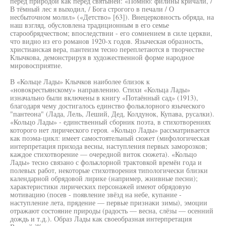
перед природой как перед святыней: «Помню: филины кричали, /
В тёмный лес я выходил, / Бога строгого в печали / О
несбыточном молил» («Детство» [63]). Внецерковность обряда, на
наш взгляд, обусловлена традиционным в его семье
старообрядчеством; впоследствии - его сомнением в силе церкви,
что видно из его романов 1920-х годов. Языческая образность,
христианская вера, пантеизм тесно переплетаются в творчестве
Клычкова, демонстрируя в художественной форме народное
мировосприятие.
В «Кольце Лады» Клычков наиболее близок к
«новокрестьянскому» направлению. Стихи «Кольца Лады»
изначально были включены в книгу «Потаённый сад» (1913),
благодаря чему достигалось единство фольклорного языческого
"пантеона" (Лада, Лель, Леший, Дед, Колдунок, Купава, русалки).
«Кольцо Лады» - единственный сборник поэта, в стихотворениях
которого нет лирического героя. «Кольцо Лады» рассматривается
как поэма-цикл: имеет самостоятельный сюжет (мифологическая
интерпретация прихода весны, наступления первых заморозков;
каждое стихотворение — очередной виток сюжета). «Кольцо
Лады» тесно связано с фольклорной трактовкой времён года и
полевых работ, некоторые стихотворения типологически близки
календарной обрядовой лирике (например, жнивные песни);
характеристики лирических персонажей имеют обрядовую
мотивацию (посев - появление звёзд на небе, купание -
наступление лета, прядение — первые признаки зимы), эмоции
отражают состояние природы (радость — весна, слёзы — осенний
дождь и т.д.). Образ Лады как своеобразная интерпретация