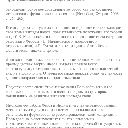
отношений, основное содержание которого как раз составляет
исследование функциональных связей» [Нелюбин, Хухуни, 2008,
с. 264-265].
Все исследователи указывают на многосторонние и опережающие
свое время взгляды Фёрса, преемственность положений его теории
и идей Б. Малиновского (в частности, понятие контекста ситуации
было взято Фёрсом у Б. Малиновского, доработано и
переосмыслено) и Г. Суита, а также традиций Английской
фонетической школы в целом.
Лингвисты единогласно говорят о несомненных многочисленных
преимуществах теории Фёрса, выделяя прежде всего
контекстуальную теорию значения в семантике и просодический
анализ в фонологии. Отмечается также недостаточная изученность
данного направления в истории языкознания.
Подчеркивается специфика языкознания Великобритании (ее
колониальная политика), что является одним из факторов,
повлиявших на развитие взглядов исследователя.
Многолетняя работа Фёрса в Индии и изучение разнообразных
местных языков других стран несомненно наложили свой
отпечаток на формирование рассматриваемой нами концепции.
Исследование малоизученных или так называемых
«экзотических» местных языков в контексте речевой ситуации так
сильно отличает Фёрса от других языковедов.