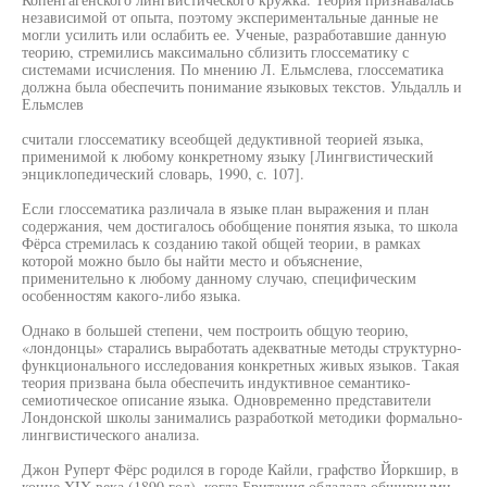
независимой от опыта, поэтому экспериментальные данные не
могли усилить или ослабить ее. Ученые, разработавшие данную
теорию, стремились максимально сблизить глоссематику с
системами исчисления. По мнению Л. Ельмслева, глоссематика
должна была обеспечить понимание языковых текстов. Ульдалль и
Ельмслев
считали глоссематику всеобщей дедуктивной теорией языка,
применимой к любому конкретному языку [Лингвистический
энциклопедический словарь, 1990, с. 107].
Если глоссематика различала в языке план выражения и план
содержания, чем достигалось обобщение понятия языка, то школа
Фёрса стремилась к созданию такой общей теории, в рамках
которой можно было бы найти место и объяснение,
применительно к любому данному случаю, специфическим
особенностям какого-либо языка.
Однако в большей степени, чем построить общую теорию,
«лондонцы» старались выработать адекватные методы структурно-
функционального исследования конкретных живых языков. Такая
теория призвана была обеспечить индуктивное семантико-
семиотическое описание языка. Одновременно представители
Лондонской школы занимались разработкой методики формально-
лингвистического анализа.
Джон Руперт Фёрс родился в городе Кайли, графство Йоркшир, в
конце XIX века (1890 год), когда Британия обладала обширными