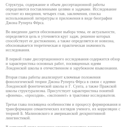
Структура, содержание и объем диссертационной работы
определяются поставленными целями и задачами. Исследование
состоит из введения, четырех глав, заключения, списка
использованной литературы и приложения в виде биографии
Джона Руперта Фёрса.
Во введении дается обоснование выбора темы, ее актуальности,
определяется цель и уточняется круг задач, решение которых
способствует ее достижению, а также определяется ее новизна,
обосновывается теоретическая и практическая значимость
исследования.
В первой главе диссертационного исследования содержится обзор
и характеристика основных работ, посвященных идеям
Лондонской школы в отечественном и зарубежном языкознании.
Вторая глава работы анализирует ключевые положения
фонологической теории Джона Руперта Фёрса в связи с идеями
Лондонской фонетической школы и Г. Суита, а также Пражской
школы структурализма. Присутствует характеристика понятий
«фонема», «просодия», «экспонент» в трактовке исследователя.
Третья глава посвящена особенностям и процессу формирования и
трансформации семантических взглядов ученого, их корреляции с
теорией Б. Малиновского и американской дескриптивной
лингвистикой.
В четвертой главе внимание уделено развитию взглядов