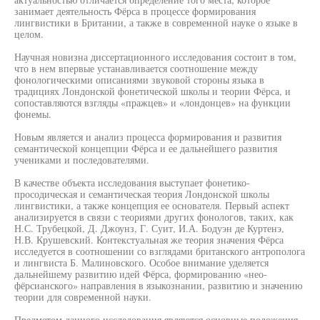
занимает деятельность Фёрса в процессе формирования
лингвистики в Британии, а также в современной науке о языке в
целом.
Научная новизна диссертационного исследования состоит в том,
что в нем впервые устанавливается соотношение между
фонологическими описаниями звуковой стороны языка в
традициях Лондонской фонетической школы и теории Фёрса, и
сопоставляются взгляды «пражцев» и «лондонцев» на функции
фонемы.
Новым является и анализ процесса формирования и развития
семантической концепции Фёрса и ее дальнейшего развития
учениками и последователями.
В качестве объекта исследования выступает фонетико-
просодическая и семантическая теория Лондонской школы
лингвистики, а также концепция ее основателя. Первый аспект
анализируется в связи с теориями других фонологов, таких, как
Н.С. Трубецкой, Д. Джоунз, Г. Суит, И.А. Бодуэн де Куртенэ,
Н.В. Крушевский. Контекстуальная же теория значения Фёрса
исследуется в соотношении со взглядами британского антрополога
и лингвиста Б. Малиновского. Особое внимание уделяется
дальнейшему развитию идей Фёрса, формированию «нео-
фёрсианского» направления в языкознании, развитию и значению
теории для современной науки.
Предметом данного исследования являются основные положения