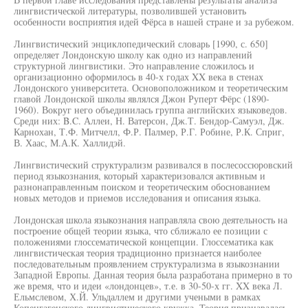
лингвистической литературы, позволившей установить
особенности восприятия идей Фёрса в нашей стране и за рубежом.
Лингвистический энциклопедический словарь [1990, с. 650]
определяет Лондонскую школу как одно из направлений
структурной лингвистики. Это направление сложилось и
организационно оформилось в 40-х годах XX века в стенах
Лондонского университета. Основоположником и теоретическим
главой Лондонской школы являлся Джон Руперт Фёрс (1890-
1960). Вокруг него объединилась группа английских языковедов.
Среди них: B.C. Аллеи, Н. Ватерсон, Дж.Т. Бендор-Самуэл, Дж.
Карнохан, Т.Ф. Митчелл, Ф.Р. Палмер, Р.Г. Робине, Р.К. Сприг,
В. Хаас, М.А.К. Халлидэй.
Лингвистический структурализм развивался в послесоссюровский
период языкознания, который характеризовался активным и
разнонаправленным поиском и теоретическим обоснованием
новых методов и приемов исследования и описания языка.
Лондонская школа языкознания направляла свою деятельность на
построение общей теории языка, что сближало ее позиции с
положениями глоссематической концепции. Глоссематика как
лингвистическая теория традиционно признается наиболее
последовательным проявлением структурализма в языкознании
Западной Европы. Данная теория была разработана примерно в то
же время, что и идеи «лондонцев», т.е. в 30-50-х гг. XX века Л.
Ельмслевом, Х.Й. Ульдаллем и другими учеными в рамках
Копенгагенского лингвистического кружка. Теория признавалась