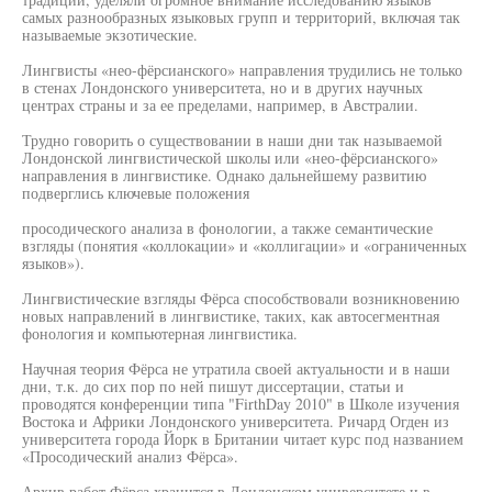
самых разнообразных языковых групп и территорий, включая так
называемые экзотические.
Лингвисты «нео-фёрсианского» направления трудились не только
в стенах Лондонского университета, но и в других научных
центрах страны и за ее пределами, например, в Австралии.
Трудно говорить о существовании в наши дни так называемой
Лондонской лингвистической школы или «нео-фёрсианского»
направления в лингвистике. Однако дальнейшему развитию
подверглись ключевые положения
просодического анализа в фонологии, а также семантические
взгляды (понятия «коллокации» и «коллигации» и «ограниченных
языков»).
Лингвистические взгляды Фёрса способствовали возникновению
новых направлений в лингвистике, таких, как автосегментная
фонология и компьютерная лингвистика.
Научная теория Фёрса не утратила своей актуальности и в наши
дни, т.к. до сих пор по ней пишут диссертации, статьи и
проводятся конференции типа "FirthDay 2010" в Школе изучения
Востока и Африки Лондонского университета. Ричард Огден из
университета города Йорк в Британии читает курс под названием
«Просодический анализ Фёрса».
Архив работ Фёрса хранится в Лондонском университете и в