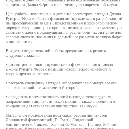
концепции Джона Фёрса и их значение для современной науки.
Цель работы - комплексно и детально рассмотреть взгляды Джона
Руперта Фёрса в области фонологии (прежде всего разработанный
им просодический анализ), представленные в хронологическом
порядке, ситуационную теорию значения, а также преемственную
связь этих идей с предыдущими направлениями, их значение для
современного языкознания и дальнейшее развитие взглядов Фёрса
в лингвистике.
В ходе исследовательской работы предполагалось решить
следующие задачи:
• рассмотреть истоки и предпосылки формирования взглядов
Джона Руперта Фёрса с позиций исторического контекста и
теорий других лингвистов;
• раскрыть специфику взглядов исследователя на материале его
фонологической и семантической теорий;
• определить преемственность идей исследователя с другими
направлениями лингвистической мысли, а также значение его
концепции для становления лингвистики как науки.
Материалом исследования послужили работы лингвистов
Лондонской фонетической (Г. Суит), Лондонской
лингвистической школы (Халлидэй, Митчелл, Палмер, Робине,
Карнохан, Ватерсон) и прежде всего самого Фёрса (например,