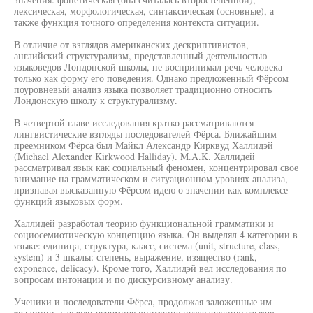
лексическая, морфологическая, синтаксическая (основные), а
также функция точного определения контекста ситуации.
В отличие от взглядов американских дескриптивистов,
английский структурализм, представленный деятельностью
языковедов Лондонской школы, не воспринимал речь человека
только как форму его поведения. Однако предложенный Фёрсом
поуровневый анализ языка позволяет традиционно относить
Лондонскую школу к структурализму.
В четвертой главе исследования кратко рассматриваются
лингвистические взгляды последователей Фёрса. Ближайшим
преемником Фёрса был Майкл Александр Кирквуд Халлидэй
(Michael Alexander Kirkwood Halliday). M.A.K. Халлидей
рассматривал язык как социальный феномен, концентрировал свое
внимание на грамматическом и ситуационном уровнях анализа,
признавая высказанную Фёрсом идею о значении как комплексе
функций языковых форм.
Халлидей разработал теорию функциональной грамматики и
социосемиотическую концепцию языка. Он выделял 4 категории в
языке: единица, структура, класс, система (unit, structure, class,
system) и 3 шкалы: степень, выражение, изящество (rank,
exponence, delicacy). Кроме того, Халлидэй вел исследования по
вопросам интонации и по дискурсивному анализу.
Ученики и последователи Фёрса, продолжая заложенные им
традиции, уделяли огромное внимание исследованию языков