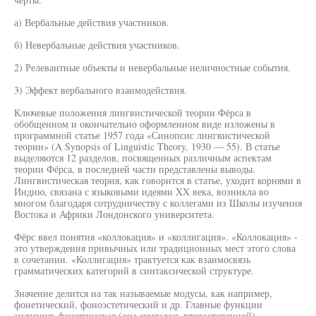
а) Вербальные действия участников.
б) Невербальные действия участников.
2) Релевантные объекты и невербальные неличностные события.
3) Эффект вербального взаимодействия.
Ключевые положения лингвистической теории Фёрса в
обобщенном и окончательно оформленном виде изложены в
программной статье 1957 года «Синопсис лингвистической
теории» (A Synopsis of Linguistic Theory, 1930 — 55). В статье
выделяются 12 разделов, посвященных различным аспектам
теории Фёрса, в последней части представлены выводы.
Лингвистическая теория, как говорится в статье, уходит корнями в
Индию, связана с языковыми идеями XX века, возникла во
многом благодаря сотрудничеству с коллегами из Школы изучения
Востока и Африки Лондонского университета.
Фёрс ввел понятия «коллокация» и «коллигация». «Коллокация» -
это утверждения привычных или традиционных мест этого слова
в сочетании. «Коллигация» трактуется как взаимосвязь
грамматических категорий в синтаксической структуре.
Значение делится на так называемые модусы, как например,
фонетический, фоноэстетический и др. Главные функции
значения: фонетическая (она считалась второстепенной),