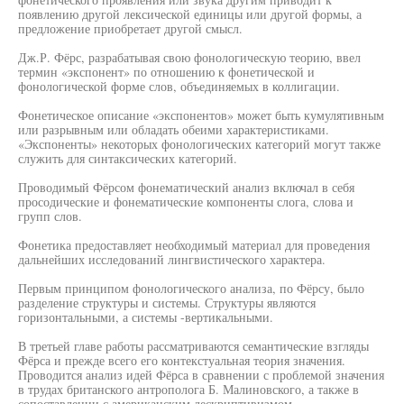
появлению другой лексической единицы или другой формы, а
предложение приобретает другой смысл.
Дж.Р. Фёрс, разрабатывая свою фонологическую теорию, ввел
термин «экспонент» по отношению к фонетической и
фонологической форме слов, объединяемых в коллигации.
Фонетическое описание «экспонентов» может быть кумулятивным
или разрывным или обладать обеими характеристиками.
«Экспоненты» некоторых фонологических категорий могут также
служить для синтаксических категорий.
Проводимый Фёрсом фонематический анализ включал в себя
просодические и фонематические компоненты слога, слова и
групп слов.
Фонетика предоставляет необходимый материал для проведения
дальнейших исследований лингвистического характера.
Первым принципом фонологического анализа, по Фёрсу, было
разделение структуры и системы. Структуры являются
горизонтальными, а системы -вертикальными.
В третьей главе работы рассматриваются семантические взгляды
Фёрса и прежде всего его контекстуальная теория значения.
Проводится анализ идей Фёрса в сравнении с проблемой значения
в трудах британского антрополога Б. Малиновского, а также в
сопоставлении с американским дескриптивизмом.