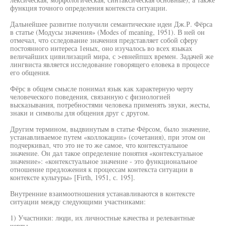
функция точного определения контекста ситуации.
Дальнейшее развитие получили семантические идеи Дж.Р. Фёрса
в статье (Модусы значения» (Modes of meaning, 1951). В ней он
отмечал, что сследование значения представляет собой сферу
постоянного интереса 1еных, оно изучалось во всех языках
величайших цивилизаций мира, с >евнейпшх времен. Задачей же
лингвиста является исследование говорящего еловека в процессе
его общения.
Фёрс в общем смысле понимал язык как характерную черту
человеческого поведения, связанную с физиологией
высказывания, потребностями человека применять звуки, жесты,
знаки и символы для общения друг с другом.
Другим термином, выдвинутым в статье Фёрсом, было значение,
устанавливаемое путем «коллокации» (сочетания), при этом он
подчеркивал, что это не то же самое, что контекстуальное
значение. Он дал такое определение понятия «контекстуальное
значение»: «контекстуальное значение - это функциональное
отношение предложения к процессам контекста ситуации в
контексте культуры» [Firth, 1951, с. 195].
Внутренние взаимоотношения устанавливаются в контексте
ситуации между следующими участниками:
1) Участники: люди, их личностные качества и релевантные
черты.