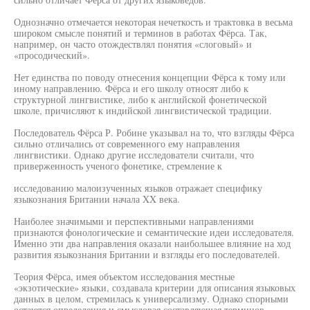
Однозначно отмечается некоторая нечеткость и трактовка в весьма
широком смысле понятий и терминов в работах Фёрса. Так,
например, он часто отождествлял понятия «слоговый» и
«просодический».
Нет единства по поводу отнесения концепции Фёрса к тому или
иному направлению. Фёрса и его школу относят либо к
структурной лингвистике, либо к английской фонетической
школе, причисляют к индийской лингвистической традиции.
Последователь Фёрса Р. Робине указывал на то, что взгляды Фёрса
сильно отличались от современного ему направления
лингвистики. Однако другие исследователи считали, что
приверженность ученого фонетике, стремление к
исследованию малоизученных языков отражает специфику
языкознания Британии начала XX века.
Наиболее значимыми и перспективными направлениями
признаются фонологические и семантические идеи исследователя.
Именно эти два направления оказали наибольшее влияние на ход
развития языкознания Британии и взгляды его последователей.
Теория Фёрса, имея объектом исследования местные
«экзотические» языки, создавала критерии для описания языковых
данных в целом, стремилась к универсализму. Однако спорными
остаются определения и смысловая составляющая терминов