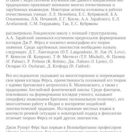
традиционно привлекает внимание многих отечественных и
зарубежных языковедов. Некоторые аспекты изложены в работах
отечественных ученых: Л.Л. Нелюбина, Е.С. Кубряковой, Б.А.
Ольховикова, Л.К. Нечаевой, Е.Г. Кукли, A.A. Зарайского, Е.Л.
Агибаловой, С.М. Гюрджаянц. Так, Е.С. Кубрякова
рассматривала Лондонскую школу с позиций структурализма,
A.A. Зарайский занимался изучением предпосылок формирования
взглядов Дж.Р. Фёрса и посвятил монографию его теории
значения. Среди зарубежных лингвистов необходимо назвать
следующих: Д.Т. Лангендоэн (D.T. Langendoen), Н. Лав (N. Love),
Р. Кемпсон (R. Kempson), Т.Ф. Митчелл (T.F. Mitchell), Ф. Палмер
(F. Palmer), Р. Робине (R. Robins), Дж. Лайонз (J. Lyons), О.
Оеларан (О. Oyelaran), Д. Кэтфорд (D. Catford).
Все исследователи указывают на многосторонние и опережающие
свое время взгляды Фёрса, преемственность положений его теории
с идеями британского антрополога Б. Малиновского, а также с
традициями Английской фонетической школы. Среди факторов,
повлиявших на формирование взглядов ученого, называют
специфику языкознания Британии (колониальную политику), его
многолетнюю работу в Индии и восприятие индийской
лингвистической традиции. Исследование местных языков в
контексте речевой ситуации и новаторский подход в фонологии
отличает теорию Фёрса от идей других лингвистов.
Джон Руперт Фёрс был первым в Великобритании профессором
общего языкознания. Его заслугой принято считать появление и