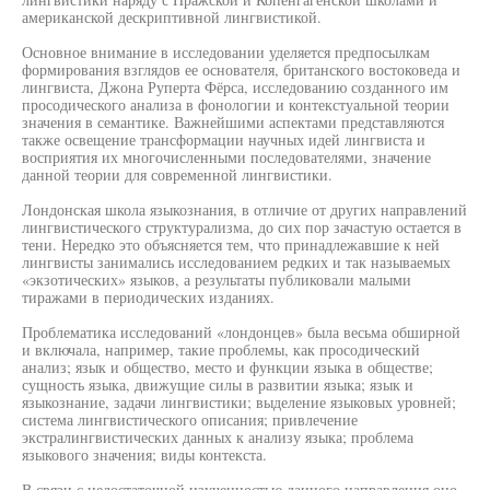
американской дескриптивной лингвистикой.
Основное внимание в исследовании уделяется предпосылкам
формирования взглядов ее основателя, британского востоковеда и
лингвиста, Джона Руперта Фёрса, исследованию созданного им
просодического анализа в фонологии и контекстуальной теории
значения в семантике. Важнейшими аспектами представляются
также освещение трансформации научных идей лингвиста и
восприятия их многочисленными последователями, значение
данной теории для современной лингвистики.
Лондонская школа языкознания, в отличие от других направлений
лингвистического структурализма, до сих пор зачастую остается в
тени. Нередко это объясняется тем, что принадлежавшие к ней
лингвисты занимались исследованием редких и так называемых
«экзотических» языков, а результаты публиковали малыми
тиражами в периодических изданиях.
Проблематика исследований «лондонцев» была весьма обширной
и включала, например, такие проблемы, как просодический
анализ; язык и общество, место и функции языка в обществе;
сущность языка, движущие силы в развитии языка; язык и
языкознание, задачи лингвистики; выделение языковых уровней;
система лингвистического описания; привлечение
экстралингвистических данных к анализу языка; проблема
языкового значения; виды контекста.
В связи с недостаточной изученностью данного направления оно