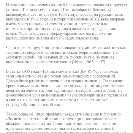
Изложению семантических идей исследователь посвятил и другую
статью, «Техника семантики» (The Technique of Semantics),
вышедшую в свет впервые в 1935 году, перевод на русский язык
был сделан в 1962 году. В истории языкознания XX века впервые
имела место попытка систематически и последовательно
применить принципы структурного анализа к исследованию
языка. Фёрс исходил из сформулированных им положений,
касающихся понимания языка и задач языкознания.
Часто в своих трудах он не пользовался термином «семантическая
теория», а говорил о «лингвистической теории значения», т.к.
«семантической» он называл лишь функцию (т.е. значение)
высказывания в контексте ситуации [Фёрс, 1962, с. 97].
В статье 1935 года «Техника семантики» Дж.Р. Фёрс изложил
свои идеи относительно основ семантических исследований.
Дальнейшее развитие получила его теория значения. Он выделил
уровни анализа значения. Так, он считал, что поток речи человека
делится на элементы, или «единицы», методом подстановки. На
фонетическом уровне понимания изучаются единицы подстановки
в связи с их фонетическим контекстом и с фонетической
структурой, или системой языка.
Таким образом, Фёрс предлагал разделять значение и функцию.
«Значение» - это целый комплекс функций, которыми может
обладать языковая форма. Главными компонентами значения
признавались фонетическая (она читалась второстепенной),
лексическая, морфологическая, синтаксическая основные), а также