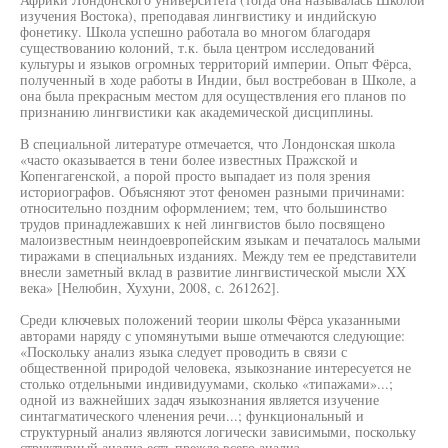
изучения Востока), преподавая лингвистику и индийскую
фонетику. Школа успешно работала во многом благодаря
существованию колоний, т.к. была центром исследований
культуры и языков огромных территорий империи. Опыт Фёрса,
полученный в ходе работы в Индии, был востребован в Школе, а
она была прекрасным местом для осуществления его планов по
признанию лингвистики как академической дисциплины.
В специальной литературе отмечается, что Лондонская школа
«часто оказывается в тени более известных Пражской и
Копенгагенской, а порой просто выпадает из поля зрения
историографов. Объясняют этот феномен разными причинами:
относительно поздним оформлением; тем, что большинство
трудов принадлежавших к ней лингвистов было посвящено
малоизвестным неиндоевропейским языкам и печаталось малыми
тиражами в специальных изданиях. Между тем ее представители
внесли заметный вклад в развитие лингвистической мысли XX
века» [Нелюбин, Хухуни, 2008, с. 261262].
Среди ключевых положений теории школы Фёрса указанными
авторами наряду с упомянутыми выше отмечаются следующие:
«Поскольку анализ языка следует проводить в связи с
общественной природой человека, языкознание интересуется не
столько отдельными индивидуумами, сколько «типажами»...;
одной из важнейших задач языкознания является изучение
синтагматического членения речи...; функциональный и
структурный анализ являются логически зависимыми, поскольку
структурный анализ есть прежде всего анализ