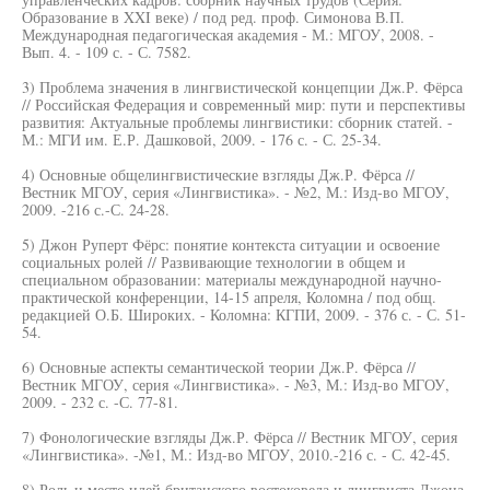
Образование в XXI веке) / под ред. проф. Симонова В.П.
Международная педагогическая академия - М.: МГОУ, 2008. -
Вып. 4. - 109 с. - С. 7582.
3) Проблема значения в лингвистической концепции Дж.Р. Фёрса
// Российская Федерация и современный мир: пути и перспективы
развития: Актуальные проблемы лингвистики: сборник статей. -
М.: МГИ им. Е.Р. Дашковой, 2009. - 176 с. - С. 25-34.
4) Основные общелингвистические взгляды Дж.Р. Фёрса //
Вестник МГОУ, серия «Лингвистика». - №2, М.: Изд-во МГОУ,
2009. -216 с.-С. 24-28.
5) Джон Руперт Фёрс: понятие контекста ситуации и освоение
социальных ролей // Развивающие технологии в общем и
специальном образовании: материалы международной научно-
практической конференции, 14-15 апреля, Коломна / под общ.
редакцией О.Б. Широких. - Коломна: КГПИ, 2009. - 376 с. - С. 51-
54.
6) Основные аспекты семантической теории Дж.Р. Фёрса //
Вестник МГОУ, серия «Лингвистика». - №3, М.: Изд-во МГОУ,
2009. - 232 с. -С. 77-81.
7) Фонологические взгляды Дж.Р. Фёрса // Вестник МГОУ, серия
«Лингвистика». -№1, М.: Изд-во МГОУ, 2010.-216 с. - С. 42-45.
8) Роль и место идей британского востоковеда и лингвиста Джона