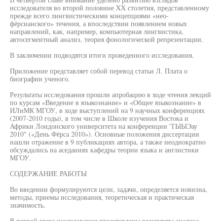
исследователя во второй половине XX столетия, представленному
прежде всего лингвистическими концепциями «нео-
фёрсианского» течения, а впоследствии появлением новых
направлений, как, например, компьютерная лингвистика,
автосегментный анализ, теория фонологической репрезентации.
В заключении подводятся итоги проведенного исследования.
Приложение представляет собой перевод статьи Л. Плата о
биографии ученого.
Результаты исследования прошли апробацию в ходе чтения лекций
по курсам «Введение в языкознание» и «Общее языкознание» в
ИЛиМК МГОУ, в ходе выступлений на 9 научных конференциях
(2007-2010 годы), в том числе в Школе изучения Востока и
Африки Лондонского университета на конференции 'ТЫЫЭау
2010" («День Фёрса 2010»). Основные положения диссертации
нашли отражение в 9 публикациях автора, а также неоднократно
обсуждались на аседаниях кафедры теории языка и англистики
МГОУ.
СОДЕРЖАНИЕ РАБОТЫ
Во введении формулируются цели, задачи, определяется новизна,
методы, приемы исследования, теоретическая и практическая
значимость.
В первой главе исследования представлены результаты анализа