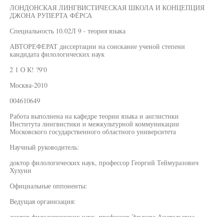
ЛОНДОНСКАЯ ЛИНГВИСТИЧЕСКАЯ ШКОЛА И КОНЦЕПЦИЯ
ДЖОНА РУПЕРТА ФЁРСА
Специальность 10.02Л 9 - теория языка
АВТОРЕФЕРАТ диссертации на соискание ученой степени
кандидата филологических наук
2 1 О К! ?9'0
Москва-2010
004610649
Работа выполнена на кафедре теории языка и англистики
Института лингвистики и межкультурной коммуникации
Московского государственного областного университета
Научный руководитель:
доктор филологических наук, профессор Георгий Теймуразович
Хухуни
Официальные оппоненты:
Ведущая организация:
доктор филологических наук, профессор Эльвира Анатольевна