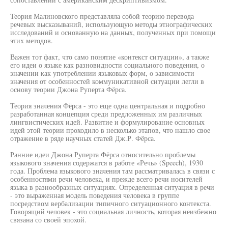
Теория Малиновского представляла собой теорию перевода
речевых высказываний, использующую методы этнографических
исследований и основанную на данных, полученных при помощи
этих методов.
Важен тот факт, что само понятие «контекст ситуации», а также
его идеи о языке как разновидности социального поведения, о
значении как употреблении языковых форм, о зависимости
значения от особенностей коммуникативной ситуации легли в
основу теории Джона Руперта Фёрса.
Теория значения Фёрса - это еще одна центральная и подробно
разработанная концепция среди предложенных им различных
лингвистических идей. Развитие и формулирование основных
идей этой теории проходило в несколько этапов, что нашло свое
отражение в ряде научных статей Дж.Р. Фёрса.
Ранние идеи Джона Руперта Фёрса относительно проблемы
языкового значения содержатся в работе «Речь» (Speech), 1930
года. Проблема языкового значения там рассматривалась в связи с
особенностями речи человека, и прежде всего речи носителей
языка в разнообразных ситуациях. Определенная ситуация в речи
- это выраженная модель поведения человека в группе
посредством вербализации типичного ситуационного контекста.
Говорящий человек - это социальная личность, которая неизбежно
связана со своей эпохой.