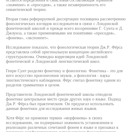
«значение» и «просодия», а также незавершенность его
семантической теории.
Вторая глава реферируемой диссертации посвящена рассмотрению
фонологических взглядов исследователя в связи с Лондонской
фонетической школой и прежде всего воззрениями Г. Суита и Д.
Джоунза, а также применяемыми им понятиями «просодия»,
«фонема», «экспонент».
Исследование показало, что фонологическая теория Дж.Р. Фёрса
представляла собой оригинальную концепцию английского
структурализма. Очевидна корреляция идей Лондонской
фонетической и Лондонской лингвистической школ.
Генри Суит разделял фонетику и фонологию. Фонетика - это для
него искусство произнесения звуков, а фонология - наука
лингвистического наблюдения. Фёрс считал фонетику одним из
разделов грамматики в целом.
Представители Лондонской фонетической школы отводили
фонетике центральное место среди других наук о языке. Подход
Дж.Р. Фёрса был практическим. Он предлагал использовать
данные фонетики для исследования живых языков.
Хотя Фёрс не применял термин «морфонема» в своих
исследованиях, он подчеркивал значимость установления и
реализации различных сочетаний фонем в языке и призывал к
изучению морфологического использования фонологических