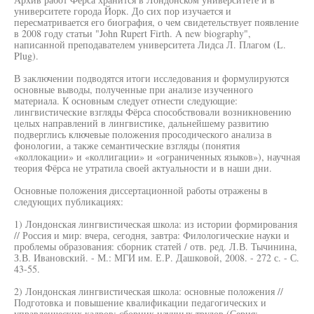
университете города Йорк. До сих пор изучается и
пересматривается его биография, о чем свидетельствует появление
в 2008 году статьи "John Rupert Firth. A new biography",
написанной преподавателем университета Лидса Л. Плагом (L.
Plug).
В заключении подводятся итоги исследования и формулируются
основные выводы, полученные при анализе изученного
материала. К основным следует отнести следующие:
лингвистические взгляды Фёрса способствовали возникновению
целых направлений в лингвистике, дальнейшему развитию
подверглись ключевые положения просодического анализа в
фонологии, а также семантические взгляды (понятия
«коллокации» и «коллигации» и «ограниченных языков»), научная
теория Фёрса не утратила своей актуальности и в наши дни.
Основные положения диссертационной работы отражены в
следующих публикациях:
1) Лондонская лингвистическая школа: из истории формирования
// Россия и мир: вчера, сегодня, завтра: Филологические науки и
проблемы образования: сборник статей / отв. ред. Л.В. Тычинина,
З.В. Ивановский. - М.: МГИ им. Е.Р. Дашковой, 2008. - 272 с. - С.
43-55.
2) Лондонская лингвистическая школа: основные положения //
Подготовка и повышение квалификации педагогических и
управленческих кадров: сборник научных трудов (Серия: