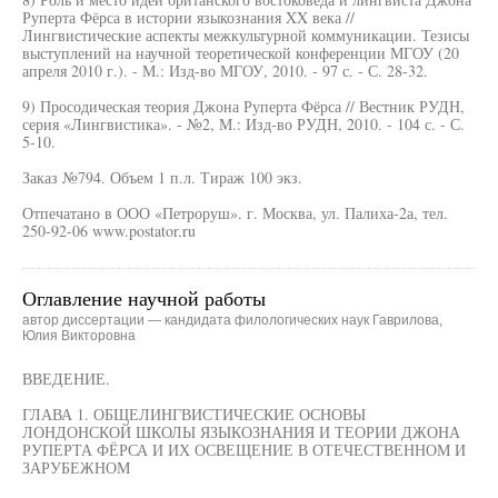
Руперта Фёрса в истории языкознания XX века //
Лингвистические аспекты межкультурной коммуникации. Тезисы
выступлений на научной теоретической конференции МГОУ (20
апреля 2010 г.). - М.: Изд-во МГОУ, 2010. - 97 с. - С. 28-32.
9) Просодическая теория Джона Руперта Фёрса // Вестник РУДН,
серия «Лингвистика». - №2, М.: Изд-во РУДН, 2010. - 104 с. - С.
5-10.
Заказ №794. Объем 1 п.л. Тираж 100 экз.
Отпечатано в ООО «Петроруш». г. Москва, ул. Палиха-2а, тел.
250-92-06 www.postator.ru
Оглавление научной работы
автор диссертации — кандидата филологических наук Гаврилова,
Юлия Викторовна
ВВЕДЕНИЕ.
ГЛАВА 1. ОБЩЕЛИНГВИСТИЧЕСКИЕ ОСНОВЫ
ЛОНДОНСКОЙ ШКОЛЫ ЯЗЫКОЗНАНИЯ И ТЕОРИИ ДЖОНА
РУПЕРТА ФЁРСА И ИХ ОСВЕЩЕНИЕ В ОТЕЧЕСТВЕННОМ И
ЗАРУБЕЖНОМ