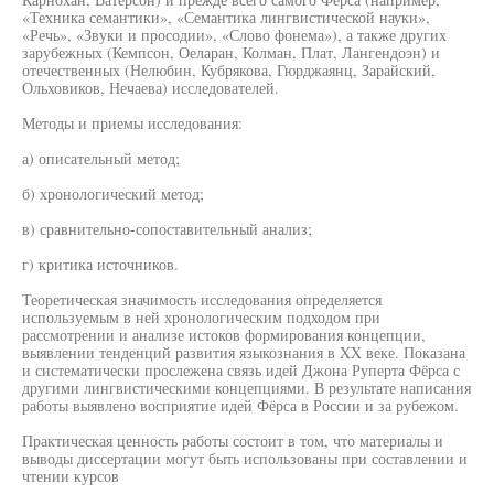
«Техника семантики», «Семантика лингвистической науки»,
«Речь», «Звуки и просодии», «Слово фонема»), а также других
зарубежных (Кемпсон, Оеларан, Колман, Плат, Лангендоэн) и
отечественных (Нелюбин, Кубрякова, Гюрджаянц, Зарайский,
Ольховиков, Нечаева) исследователей.
Методы и приемы исследования:
а) описательный метод;
б) хронологический метод;
в) сравнительно-сопоставительный анализ;
г) критика источников.
Теоретическая значимость исследования определяется
используемым в ней хронологическим подходом при
рассмотрении и анализе истоков формирования концепции,
выявлении тенденций развития языкознания в XX веке. Показана
и систематически прослежена связь идей Джона Руперта Фёрса с
другими лингвистическими концепциями. В результате написания
работы выявлено восприятие идей Фёрса в России и за рубежом.
Практическая ценность работы состоит в том, что материалы и
выводы диссертации могут быть использованы при составлении и
чтении курсов