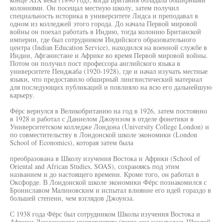
колониями. Он посещал местную школу, затем получил
специальность историка в университете Лидса и преподавал в
одном из колледжей этого города. До начала Первой мировой
войны он поехал работать в Индию, тогда колонию Британской
империи, где был сотрудником Индийского образовательного
центра (Indian Education Service), находился на военной службе в
Индии, Афганистане и Африке во время Первой мировой войны.
Потом он получил пост профессора английского языка в
университете Пенджаба (1920-1928), где и начал изучать местные
языки, что предоставило обширный лингвистический материал
для последующих публикаций и повлияло на всю его дальнейшую
карьеру.
Фёрс вернулся в Великобританию на год в 1926, затем постоянно
в 1928 и работал с Даниелом Джоунзом в отделе фонетики в
Университетском колледже Лондона (University College London) и
по совместительству в Лондонской школе экономики (London
School of Economics), которая затем была
преобразована в Школу изучения Востока и Африки (School of
Oriental and African Studies, SOAS), сохраняясь под этим
названием и до настоящего времени. Кроме того, он работал в
Оксфорде. В Лондонской школе экономики Фёрс познакомился с
Брониславом Малиновским и испытал влияние его идей гораздо в
большей степени, чем взглядов Джоунза.
С 1938 года Фёрс был сотрудником Школы изучения Востока и
Африки Лондонского университета (тогда она называлась Школой