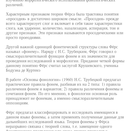
различий.
Характерным признаком теории Фёрса была трактовка понятия
«просодия» в достаточно широком смысле. «Просодия» прежде
всего характеризует слог и включает в себя такие характеристики
слога, как ударение, количество, назализация, аспирация, тон и
другие признаки. Эти признаки называются просодическими или
просто проеодиями.
Другой важной единицей фонетической структуры слова Фёрс
называл «фонему». Наряду с Н.С. Трубецким, Фёрс говорил о
смыслоразличительной функции фонем и их значимости для
проведения исследований в морфологии. Придание четкой формы
данному понятию Фёрс считал заслугой Крушевского, ученика
Бодуэна де Куртенэ
В работе «Основы фонологии» (1960) Н.С. Трубецкой предлагал
практические правила фонем, разбивая их на 2 типа: 1) правила
различения фонем и вариантов; 2) правила различения фонемы и
сочетания фонем. По его мнению, в фонологии основная роль
принадлежит не фонемам, а именно смыслоразличительным
оппозициям.
Фёрс предлагал классифицировать и исследовать имеющиеся в
данном языке фонемы, а затем применять полученные данные для
дальнейших исследований языка. Теория фонемы у Фёрса
неразрывно связана с теорией слова, т.е. замещение одного
фонетического проявления или звука другим приводит к