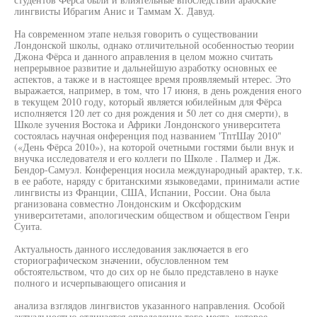
лингвисты Ибрагим Анис и Таммам X. Давуд.
На современном этапе нельзя говорить о существовании
Лондонской школы, однако отличительной особенностью теории
Джона Фёрса и данного аправления в целом можно считать
непрерывное развитие и дальнейшую азработку основных ее
аспектов, а также и в настоящее время проявляемый нтерес. Это
выражается, например, в том, что 17 июня, в день рождения еного
в текущем 2010 году, который является юбилейным для Фёрса
исполняется 120 лет со дня рождения и 50 лет со дня смерти), в
Школе зучения Востока и Африки Лондонского университета
состоялась научная онференция под названием 'ТптШау 2010"
(«День Фёрса 2010»), на которой очетными гостями были внук и
внучка исследователя и его коллеги по Школе . Палмер и Дж.
Бендор-Самуэл. Конференция носила международный арактер, т.к.
в ее работе, наряду с британскими языковедами, принимали астие
лингвисты из Франции, США, Испании, России. Она была
рганизована совместно Лондонским и Оксфордским
университетами, апологическим обществом и обществом Генри
Суита.
Актуальность данного исследования заключается в его
сториографическом значении, обусловленном тем
обстоятельством, что до сих ор не было представлено в науке
полного и исчерпывающего описания и
анализа взглядов лингвистов указанного направления. Особой
актуальностью отличается определение того места, которое