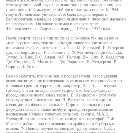
утверждение новой науки, лингвистики (или языкознания), как
самостоятельной академической дисциплины в стране. В 1944
году в Лондонском университете была создана первая в
Великобритании кафедра общего языкознания, Фёрс был назначен
ее заведующим. Он также занимал пост президента
Филологического общества в период с 1954 по 1957 годы.
После смерти Фёрса в лингвистике сложилось так называемое
«нео-фёрсианское» течение, объединившее его учеников и
последователей, в числе которых были М. Халлидей, Н. Ватерсон,
Дж. Бендор-Самуэл, Р.Г. Робине, Т.Ф. Митчелл, Р. Диксон, Дж.
Эллис, В. Хаас, B.C. Аллен, Ф.Р. Палмер, Дж. Лич, Р. Хаддлстон,
Дж. Синклер, А. Макинтош, Дж. Карнохан, Е. Хендерсон, Р.
Спригг, Э. Уитли.
Важно заметить, что ученики и последователи Фёрса уделяли
огромное внимание исследованию языков самых разнообразных
языковых групп и территорий, например, В.С. Аллен изучал
греческую и латинскую акцентуацию, Дж. Бендор-Самуэл -
просодические черты языка терена, Е. Хендерсон - слоговую
структуру вьетнамского языка, Н. Ватерсон -коллокации и
коллигации узбекского языка, Р. Спригг - фонологические
формулы глагола в языке лимбу и проводил сравнительные
исследования языков тибето-бирманской группы, М.А.К.
Халлидэй занимался китайским языком и литературой, Т.Ф.
Митчелл работал над исследованием арабского и берберского
языков, Ф. Палмер изучал эфиопскую группу языков. Среди
студентов Ферса были и влиятельные впоследствии арабские