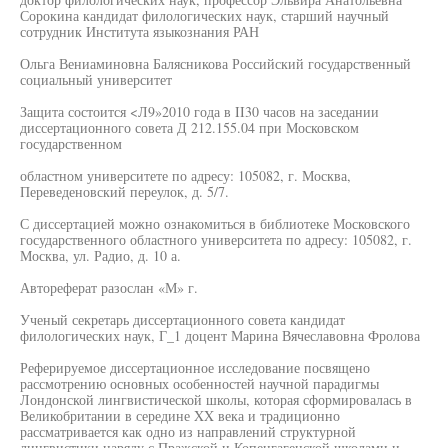
Сорокина кандидат филологических наук, старший научный
сотрудник Института языкознания РАН
Ольга Вениаминовна Балясникова Российский государственный
социальный университет
Защита состоится <Л9»2010 года в II30 часов на заседании
диссертационного совета Д 212.155.04 при Московском
государственном
областном университете по адресу: 105082, г. Москва,
Переведеновский переулок, д. 5/7.
С диссертацией можно ознакомиться в библиотеке Московского
государственного областного университета по адресу: 105082, г.
Москва, ул. Радио, д. 10 а.
Автореферат разослан «М» г.
Ученый секретарь диссертационного совета кандидат
филологических наук, Г_1 доцент Марина Вячеславовна Фролова
Реферируемое диссертационное исследование посвящено
рассмотрению основных особенностей научной парадигмы
Лондонской лингвистической школы, которая сформировалась в
Великобритании в середине XX века и традиционно
рассматривается как одно из направлений структурной
лингвистики наряду с Пражской и Копенгагенской школами и