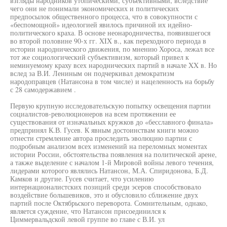
взгляды народников утопическими, субъективными, вследствие
чего они не понимали экономических и политических
предпосылок общественного процесса, что в совокупности с
«беспомощной» идеологией явилось причиной их идейно-
политического краха. В основе неонародничества, появившегося
во второй половине 90-х гг. XIX в., как переходного периода в
истории народнического движения, по мнению Хороса, лежал все
тот же социологический субъективизм, который привел к
неминуемому краху всех народнических партий в начале XX в. Но
вслед за В.И. Лениным он подчеркивал демократизм
народоправцев (Натансона в том числе) и нацеленность на борьбу
с 28 самодержавием .
Первую крупную исследовательскую попытку освещения партии
социалистов-революционеров на всем протяжении ее
существования от изначальных кружков до «бесславного финала»
предпринял К.В. Гусев. К явным достоинствам книги можно
отнести стремление автора проследить эволюцию партии с
подробным анализом всех изменений на переломных моментах
истории России, обстоятельства появления на политической арене,
а также выделение с началом 1-й Мировой войны левого течения,
лидерами которого являлись Натансон, М.А. Спиридонова, Б.Д.
Камков и другие. Гусев считает, что усилению
интернационалистских позиций среди эсеров способствовало
воздействие большевиков, это и обусловило сближение двух
партий после Октябрьского переворота. Сомнительным, однако,
является суждение, что Натансон присоединился к
Циммервальдской левой группе во главе с В.И. ул