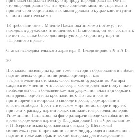
признавал социалистическую природу народоправства, считая,
что «народоправцы были в душе социалистами, но старательно
прятали свой социализм, выставляя довольно куцые конституции
с чисто политическими
1S требованиями» . Мнение Плеханова значимо потому, что,
находясь в дружеских отношениях с Натансоном, он мог составить
не по-наслышке более достоверную характеристику партии
«Народного права».
Статьи исследовательского характера В. Владимировой19 и А.В.
20
Шестакова посвящены одной теме - истории образования и гибели
партии левых социалистов-революционеров, как
«выразительницы отсталых слоев мелкой буржуазии». Авторы
сходятся во мнении, что левые эсеры как «временные попутчики»
необходимы были большевикам для удержания власти (в борьбе с
контрреволюцией и за крестьянство). Но тактические
противоречия в вопросах о свободе прессы, формировании
власти, комбедах, Брест-Литовском мирном договоре и других
привели к распаду партии левых социалистов-революционеров.
Упоминания Натансона на фоне разворачивающихся событий во
время оформления партии (у Владимировой) и на Чрезвычайном
и II Всероссийском крестьянском съездах (у Шестакова)
свидетельствуют о признании за ним лидирующего положения в
партии и тоже дают фактический материал для исследования.