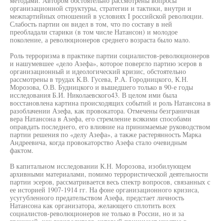
методами. Автором обстоятельно рассмотрены вопросы
организационной структуры, стратегии и тактики, внутри и
межпартийных отношений в условиях I российской революции.
Слабость партии он видел в том, что по составу в ней
преобладали старики (в том числе Натансон) и молодое
поколение, а революционеров среднего возраста было мало.
Роль терроризма в практике партии социалистов-революционеров
и нашумевшее «дело Азефа», которое повергло партию эсеров в
организационный и идеологический кризис, обстоятельно
рассмотрены в трудах К.В. Гусева, Р.А. Городницкого, К.Н.
Морозова, О.В. Будницкого и вышедшего только в 90-е годы
исследования Б.И. Николаевского43. В целом ими была
восстановлена картина происходящих событий и роль Натансона в
разоблачении Азефа, как провокатора. Отмечены безграничная
вера Натансона в Азефа, его стремление всякими способами
оправдать последнего, его влияние на принимаемые руководством
партии решения по «делу Азефа», а также растерянность Марка
Андреевича, когда провокаторство Азефа стало очевидным
фактом.
В капитальном исследовании К.Н. Морозова, изобилующем
архивными материалами, помимо террористической деятельности
партии эсеров, рассматривается весь спектр вопросов, связанных с
ее историей 1907-1914 гг. На фоне организационного кризиса,
усугубленного предательством Азефа, предстает личность
Натансона как организатора, желающего сплотить всех
социалистов-революционеров не только в России, но и за