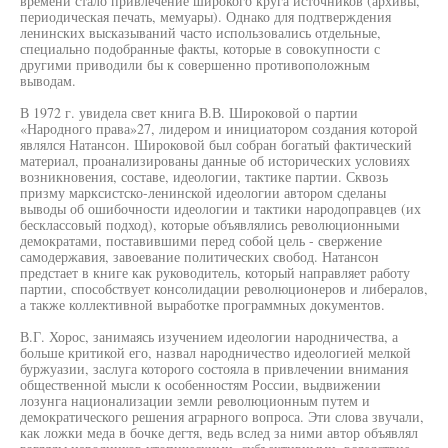
времени стало привлечение широкого круга источников (архивы,
периодическая печать, мемуары). Однако для подтверждения
ленинских высказываний часто использовались отдельные,
специально подобранные факты, которые в совокупности с
другими приводили бы к совершенно противоположным
выводам.
В 1972 г. увидела свет книга В.В. Широковой о партии
«Народного права»27, лидером и инициатором создания которой
являлся Натансон. Широковой был собран богатый фактический
материал, проанализированы данные об исторических условиях
возникновения, составе, идеологии, тактике партии. Сквозь
призму марксистско-ленинской идеологии автором сделаны
выводы об ошибочности идеологии и тактики народоправцев (их
бесклассовый подход), которые объявлялись революционными
демократами, поставившими перед собой цель - свержение
самодержавия, завоевание политических свобод. Натансон
предстает в книге как руководитель, который направляет работу
партии, способствует консолидации революционеров и либералов,
а также коллективной выработке программных документов.
В.Г. Хорос, занимаясь изучением идеологии народничества, а
больше критикой его, назвал народничество идеологией мелкой
буржуазии, заслуга которого состояла в привлечении внимания
общественной мысли к особенностям России, выдвижении
лозунга национализации земли революционным путем и
демократического решения аграрного вопроса. Эти слова звучали,
как ложки меда в бочке дегтя, ведь вслед за ними автор объявлял