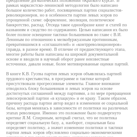
преодоление догматических положений «Краткого курса». В
рамках марксистско-ленинской методологии было написано
большое количество работ, посвященных партии социалистов-
революционеров, но в особенности партии левых эсеров по
упрощенной схеме: оформление, эволюция, политическое
банкротство, распад. Отсюда такое однообразие книг и статей по
названиям и сходство по содержанию. Целью написания их было
более полное освещение тактики большевиков во главе с В.И.
Лениным по отношению к мелкобуржуазным противникам,
превратившимся в «соглашателей» и «контрреволюционеров»
(правда, в разное время). В отличие от предшествующего этапа,
многие работы были написаны на широкой документальной
основе и вводили в научный оборот ранее неизвестные
источники, давали новые, более мотивированные оценки партий.
В книге К.В. Гусева партия левых эсеров объявлялась партией
трудового крестьянства, в программе и тактике которой
присутствовали прогрессивные элементы. Главное внимание
отводилось блоку большевиков и левых эсеров на основе
достигнутых соглашений между партиями, а по мере превращения
левоэсеровской партии «в кулацкую» и ее краху. Таким образом,
причину распада партии автор видел в изменении ее социальной
базы, которая менялась в зависимости от политики на различных
этапах революции. Именно это положение было подвергнуто
критике JI.M. Спириным, который считал, что не политика
определяет социальную базу, а, наоборот, социальная база
определяет политику, а значит изменение политики и тактики
партии левых эсеров обусловлено социально-экономическими