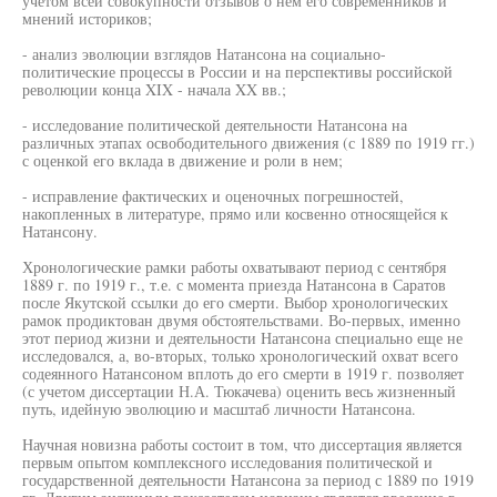
учетом всей совокупности отзывов о нем его современников и
мнений историков;
- анализ эволюции взглядов Натансона на социально-
политические процессы в России и на перспективы российской
революции конца XIX - начала XX вв.;
- исследование политической деятельности Натансона на
различных этапах освободительного движения (с 1889 по 1919 гг.)
с оценкой его вклада в движение и роли в нем;
- исправление фактических и оценочных погрешностей,
накопленных в литературе, прямо или косвенно относящейся к
Натансону.
Хронологические рамки работы охватывают период с сентября
1889 г. по 1919 г., т.е. с момента приезда Натансона в Саратов
после Якутской ссылки до его смерти. Выбор хронологических
рамок продиктован двумя обстоятельствами. Во-первых, именно
этот период жизни и деятельности Натансона специально еще не
исследовался, а, во-вторых, только хронологический охват всего
содеянного Натансоном вплоть до его смерти в 1919 г. позволяет
(с учетом диссертации Н.А. Тюкачева) оценить весь жизненный
путь, идейную эволюцию и масштаб личности Натансона.
Научная новизна работы состоит в том, что диссертация является
первым опытом комплексного исследования политической и
государственной деятельности Натансона за период с 1889 по 1919