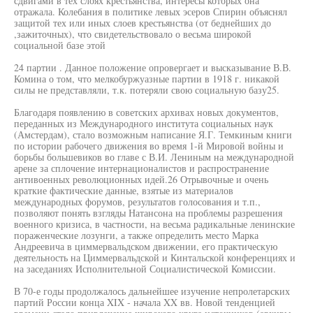
сдвигами в тех слоях крестьянства, интересы которых она
отражала. Колебания в политике левых эсеров Спирин объяснял
защитой тех или иных слоев крестьянства (от беднейших до
,зажиточных), что свидетельствовало о весьма широкой
социальной базе этой
24 партии . Данное положение опровергает и высказывание В.В.
Комина о том, что мелкобуржуазные партии в 1918 г. никакой
силы не представляли, т.к. потеряли свою социальную базу25.
Благодаря появлению в советских архивах новых документов,
переданных из Международного института социальных наук
(Амстердам), стало возможным написание Я.Г. Темкиным книги
по истории рабочего движения во время 1-й Мировой войны и
борьбы большевиков во главе с В.И. Лениным на международной
арене за сплочение интернационалистов и распространение
антивоенных революционных идей.26 Отрывочные и очень
краткие фактические данные, взятые из материалов
международных форумов, результатов голосования и т.п.,
позволяют понять взгляды Натансона на проблемы разрешения
военного кризиса, в частности, на весьма радикальные ленинские
пораженческие лозунги, а также определить место Марка
Андреевича в циммервальдском движении, его практическую
деятельность на Циммервальдской и Кинтальской конференциях и
на заседаниях Исполнительной Социалистической Комиссии.
В 70-е годы продолжалось дальнейшее изучение непролетарских
партий России конца XIX - начала XX вв. Новой тенденцией