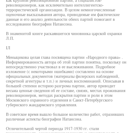
как крупной революционной партии, а социалистов-
революционеров, как исключительно интеллигентско-
террористической организации. В целом немногочисленные
оценочные высказывания автора, приводимые им фактические
данные и его анализ деятельности обеих партий помогают в
исследовании биографии Натансона.
В знаменитой книге раскаявшегося чиновника царской охранки
Л.П.
IЛ
Меныцикова целая глава посвящена партии «Народного права» .
Информированность автора об этой партии понятна, поскольку он
непосредственно участвовал в ее выслеживании. Подробное
изложение (с некоторыми ошибками) составлено на основе
официальных документов (материалы филерских наблюдений,
секретной агентуры и т.п.) и личных воспоминаний. Описывая в
большей степени историю разгрома партии, автор приводит
весьма ценные сведения об ее составе, связях, местах проживания
революционеров, методах раскрытия партии и роли в этом
Московского охранного отделения и Санкт-Петербургского
губернского жандармского управления.
В советское время вышло большое количество работ, отразивших
различные аспекты биографии Натансона.
Отличительной чертой периода 1917-1930 гг. стали