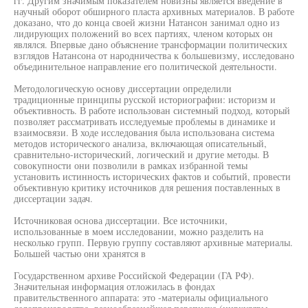
гг. Другим значимым показателем новизны является введение в
научный оборот обширного пласта архивных материалов. В работе
доказано, что до конца своей жизни Натансон занимал одно из
лидирующих положений во всех партиях, членом которых он
являлся. Впервые дано объяснение трансформации политических
взглядов Натансона от народничества к большевизму, исследовано
объединительное направление его политической деятельности.
Методологическую основу диссертации определили
традиционные принципы русской историографии: историзм и
объективность. В работе использован системный подход, который
позволяет рассматривать исследуемые проблемы в динамике и
взаимосвязи. В ходе исследования была использована система
методов исторического анализа, включающая описательный,
сравнительно-исторический, логический и другие методы. В
совокупности они позволили в рамках избранной темы
установить истинность исторических фактов и событий, провести
объективную критику источников для решения поставленных в
диссертации задач.
Источниковая основа диссертации. Все источники,
использованные в моем исследовании, можно разделить на
несколько групп. Первую группу составляют архивные материалы.
Большей частью они хранятся в
Государственном архиве Российской Федерации (ГА РФ).
Значительная информация отложилась в фондах
правительственного аппарата: это -материалы официального