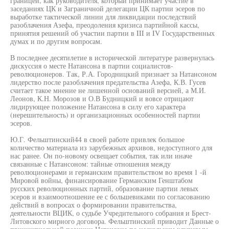
границей, как руководителя, который принимает участие в
заседаниях ЦК и Заграничной делегации ЦК партии эсеров по
выработке тактической линии для ликвидации последствий
разоблачения Азефа, преодоления кризиса партийной кассы,
принятия решений об участии партии в III и IV Государственных
думах и по другим вопросам.
В последнее десятилетие в исторической литературе развернулась
дискуссия о месте Натансона в партии социалистов-
революционеров. Так, Р.А. Городницкий признает за Натансоном
лидерство после разоблачения предательства Азефа, К.В. Гусев
считает такое мнение не лишенной оснований версией, а М.И.
Леонов, К.Н. Морозов и О.В Будницкий и вовсе отрицают
лидирующее положение Натансона в силу его характера
(нерешительность) и организационных особенностей партии
эсеров.
Ю.Г. Фельштинский44 в своей работе привлек большое
количество материала из зарубежных архивов, недоступного для
нас ранее. Он по-новому освещает события, так или иначе
связанные с Натансоном: тайные отношения между
революционерами и германским правительством во время 1 -й
Мировой войны, финансирование Германским Генштабом
русских революционных партий, образование партии левых
эсеров и взаимоотношение ее с большевиками по согласованию
действий в вопросах о формировании правительства,
деятельности ВЦИК, о судьбе Учредительного собрания и Брест-
Литовского мирного договора. Фельштинский приводит Данные о