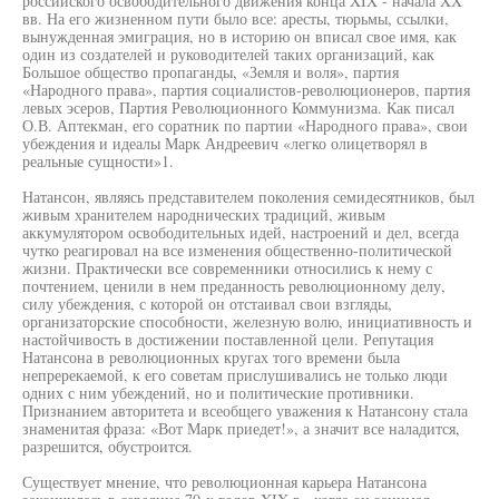
российского освободительного движения конца XIX - начала XX
вв. На его жизненном пути было все: аресты, тюрьмы, ссылки,
вынужденная эмиграция, но в историю он вписал свое имя, как
один из создателей и руководителей таких организаций, как
Большое общество пропаганды, «Земля и воля», партия
«Народного права», партия социалистов-революционеров, партия
левых эсеров, Партия Революционного Коммунизма. Как писал
О.В. Аптекман, его соратник по партии «Народного права», свои
убеждения и идеалы Марк Андреевич «легко олицетворял в
реальные сущности»1.
Натансон, являясь представителем поколения семидесятников, был
живым хранителем народнических традиций, живым
аккумулятором освободительных идей, настроений и дел, всегда
чутко реагировал на все изменения общественно-политической
жизни. Практически все современники относились к нему с
почтением, ценили в нем преданность революционному делу,
силу убеждения, с которой он отстаивал свои взгляды,
организаторские способности, железную волю, инициативность и
настойчивость в достижении поставленной цели. Репутация
Натансона в революционных кругах того времени была
непререкаемой, к его советам прислушивались не только люди
одних с ним убеждений, но и политические противники.
Признанием авторитета и всеобщего уважения к Натансону стала
знаменитая фраза: «Вот Марк приедет!», а значит все наладится,
разрешится, обустроится.
Существует мнение, что революционная карьера Натансона