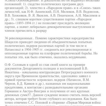
«Союза Освобождения». В доказательство он выдвинул несколько
положений: 1). сходство политических программ двух
организаций; 2). членство в «Народном праве» и в «Союзе» таких
личностей, как Н.Ф. Анненский, П.Н. Милюков, В.В. Водовозов,
В.В. Хижняков, В .Я. Яковлев, А.В. Пешехонов, А.Н. Максимов и
др.; 3). слишком короткое существование партии «Народное
право» (1893-1894 гг.) не позволяет проследить эволюцию
партии, а значит либерально-демократические выступления ее
членов причислить к разряду
36 революционных . Помимо характеристики народоправства
Шацилло приводит сведения об объединительных попытках
политических лидеров различных партий (в том числе и
Натансона) в 1904-1905 гг. соединить все революционные и
оппозиционные партии на платформе политической борьбы. Но
попытки эти, как было отмечено, оказались неудачными.
О.Ф. Соловьев в одной из глав своей книги на примере
документов Департамента полиции и воспоминаний Б.В.
Никитина - начальника контрразведки Петроградского военного
округа при Временном правительстве, однозначно заявил о
прямой причастности эсеровских лидеров (Натансон, В.М.
Чернов, Б.Д. Камков и др.), названных им национальными
предателями, к контактам с разведывательными органами
Германии и Австро-Венгрии и получении от них крупных
денежных сумм37. Данное суждение можно считать лишь версией
автора, которая требует более глубокого исследования. Как было
точно отмечено С.С. Поповой в сборнике «Первая Мировая война: