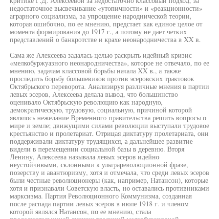
критике Г.Д. Алексеевой за недостаточно классовый подход, за
недостаточное высвечивание «утопичности» и «реакционности»
аграрного социализма, за упрощение народнической теории,
которая ошибочно, по ее мнению, предстает как единое целое от
момента формирования до 1917 г., а потому не дает четких
представлений о банкротстве и крахе неонародничества в XX в.
Сама же Алексеева задалась целью раскрыть идейный кризис
«мелкобуржуазного неонародничества», которое не отвечало, по ее
мнению, задачам классовой борьбы начала XX в., а также
проследить борьбу большевиков против эсеровских трактовок
Октябрьского переворота. Анализируя различные мнения в партии
левых эсеров, Алексеева делала вывод, что большинство
оценивало Октябрьскую революцию как народную,
демократическую, трудовую, социальную, причиной которой
являлось нежелание Временного правительства решить вопросы о
мире и земле; движущими силами революции выступали трудовое
крестьянство и пролетариат. Отрицая диктатуру пролетариата, они
поддерживали диктатуру трудящихся, а дальнейшее развитие
видели в перемещении социальной базы в деревню. Вторя
Ленину, Алексеева называла левых эсеров идейно
неустойчивыми, склонными к ультрареволюционной фразе,
позерству и авантюризму, хотя и отмечала, что среди левых эсеров
были честные революционеры (как, например, Натансон), которые
хотя и признавали Советскую власть, но оставались противниками
марксизма. Партия Революционного Коммунизма, созданная
после распада партии левых эсеров в июле 1918 г. и членом
которой являлся Натансон, по ее мнению, стала