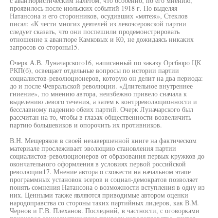
с авантюристическим налетом, что особенно, по его мнению,
проявилось после июльских событий 1918 г. Но выделяя
Натансона и его сторонников, осудивших «мятеж», Стеклов
писал: «К чести многих деятелей из левоэсеровской партии
следует сказать, что они поспешили продемонстрировать
отношение к авантюре Камковых и К0, не дожидаясь никаких
запросов со стороны15.
Очерк А.В. Луначарского16, написанный по заказу Оргбюро ЦК
РКП(б), освещает отдельные вопросы по истории партии
социалистов-революционеров, которую он делит на два периода:
до и после Февральской революции. «Длительное внутреннее
гниение», по мнению автора, неизбежно привело сначала к
выделению левого течения, а затем к контрреволюционности и
бесславному падению обеих партий. Очерк Луначарского был
рассчитан на то, чтобы в глазах общественности возвеличить
партию большевиков и опорочить их противников.
В.Н. Мещеряков в своей незавершенной книге на фактическом
материале прослеживает эволюцию становления партии
социалистов-революционеров от образования первых кружков до
окончательного оформления в условиях первой российской
революции17. Мнение автора о схожести на начальном этапе
программных установок эсеров и социал-демократов позволяет
понять сомнения Натансона о возможности вступления в одну из
них. Ценными также являются приводимые автором оценки
народоправства со стороны таких партийных лидеров, как В.М.
Чернов и Г.В. Плеханов. Последний, в частности, с оговорками