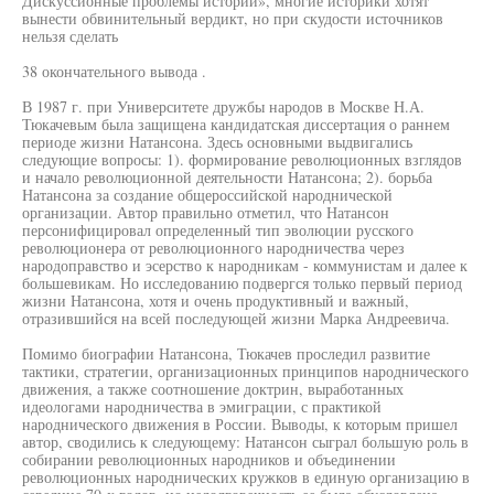
Дискуссионные проблемы истории», многие историки хотят
вынести обвинительный вердикт, но при скудости источников
нельзя сделать
38 окончательного вывода .
В 1987 г. при Университете дружбы народов в Москве Н.А.
Тюкачевым была защищена кандидатская диссертация о раннем
периоде жизни Натансона. Здесь основными выдвигались
следующие вопросы: 1). формирование революционных взглядов
и начало революционной деятельности Натансона; 2). борьба
Натансона за создание общероссийской народнической
организации. Автор правильно отметил, что Натансон
персонифицировал определенный тип эволюции русского
революционера от революционного народничества через
народоправство и эсерство к народникам - коммунистам и далее к
большевикам. Но исследованию подвергся только первый период
жизни Натансона, хотя и очень продуктивный и важный,
отразившийся на всей последующей жизни Марка Андреевича.
Помимо биографии Натансона, Тюкачев проследил развитие
тактики, стратегии, организационных принципов народнического
движения, а также соотношение доктрин, выработанных
идеологами народничества в эмиграции, с практикой
народнического движения в России. Выводы, к которым пришел
автор, сводились к следующему: Натансон сыграл большую роль в
собирании революционных народников и объединении
революционных народнических кружков в единую организацию в