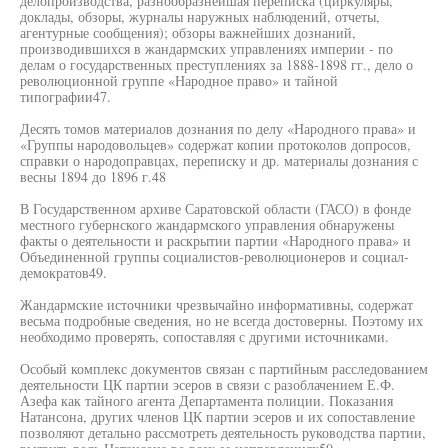
делопроизводства, разнообразнейшая переписка (циркуляры,
доклады, обзоры, журналы наружных наблюдений, отчеты,
агентурные сообщения); обзоры важнейших дознаний,
производившихся в жандармских управлениях империи - по
делам о государственных преступлениях за 1888-1898 гг., дело о
революционной группе «Народное право» и тайной
типографии47.
Десять томов материалов дознания по делу «Народного права» и
«Группы народовольцев» содержат копии протоколов допросов,
справки о народоправцах, переписку и др. материалы дознания с
весны 1894 до 1896 г.48
В Государственном архиве Саратовской области (ГАСО) в фонде
местного губернского жандармского управления обнаружены
факты о деятельности и раскрытии партии «Народного права» и
Объединенной группы социалистов-революционеров и социал-
демократов49.
Жандармские источники чрезвычайно информативны, содержат
весьма подробные сведения, но не всегда достоверны. Поэтому их
необходимо проверять, сопоставляя с другими источниками.
Особый комплекс документов связан с партийным расследованием
деятельности ЦК партии эсеров в связи с разоблачением Е.Ф.
Азефа как тайного агента Департамента полиции. Показания
Натансона, других членов ЦК партии эсеров и их сопоставление
позволяют детально рассмотреть деятельность руководства партии,