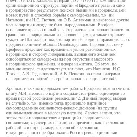
(1894 г.) и В.П. Казакова в Перми (1894-1895 гг.) компонентами
организационной структуры партии «Народного права», а само
народоправство результатом поисков бывшими народовольцами
новых путей и способов борьбы с самодержавием, т.к. ни
Натансон, ни Н.С. Тютчев, ни О.В. Аптекман и некоторые другие
члены партии никогда не были народовольцами. Ерофеев
оспаривает прогрессивный характер идеологии народоправцев по
сравнению с народниками и народовольцами, а также отрицает
суждение Шацилло о том, что партия «Народного права» являлась
предшественницей «Союза Освобождения». Народоправство у
Ерофеева предстает как временный уклон революционных
народников в сторону либерализма, вызванного желанием
освободиться от самодержавия при отсутствии массового
народнического движения, и вскоре изжитого. Об этом, по
мнению автора, свидетельствует тот факт, что Натансон, Н.С.
Тютчев, А.В. Гедеоновский, А.В. Пешехонов стали лидерами
народнических партий - эсеров и народных социалистов41.
Хронологическим продолжением работы Ерофеева можно считать
книгу М.И. Леонова о партии социалистов-революционеров во
время первой российской революции42. Данный период выбран
не случайно, т.к. именно тогда произошло партийное
самоопределение социалистов-революционеров (из группы
единомышленников в массовую партию). Леонов заявил, что
эсеры стали продолжателями традиций народнического
социализма; характер их партии он определил, как крестьянско-
рабочий, а их программу, как способ крестьянско-
индустриального преобразования России революционными