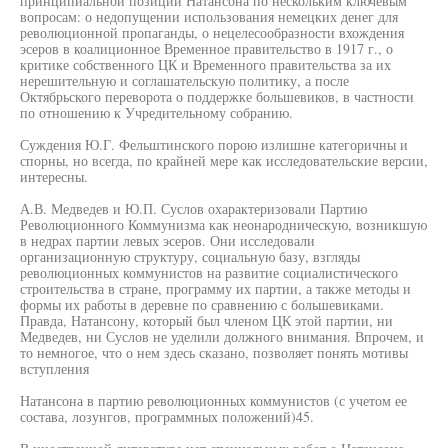
принципиальной позиции Натансона по нескольким ключевым
вопросам: о недопущении использования немецких денег для
революционной пропаганды, о нецелесообразности вхождения
эсеров в коалиционное Временное правительство в 1917 г., о
критике собственного ЦК и Временного правительства за их
нерешительную и соглашательскую политику, а после
Октябрьского переворота о поддержке большевиков, в частности
по отношению к Учредительному собранию.
Суждения Ю.Г. Фельштинского порою излишне категоричны и
спорны, но всегда, по крайней мере как исследовательские версии,
интересны.
А.В. Медведев и Ю.П. Суслов охарактеризовали Партию
Революционного Коммунизма как неонародническую, возникшую
в недрах партии левых эсеров. Они исследовали
организационную структуру, социальную базу, взгляды
революционных коммунистов на развитие социалистического
строительства в стране, программу их партии, а также методы и
формы их работы в деревне по сравнению с большевиками.
Правда, Натансону, который был членом ЦК этой партии, ни
Медведев, ни Суслов не уделили должного внимания. Впрочем, и
то немногое, что о нем здесь сказано, позволяет понять мотивы
вступления
Натансона в партию революционных коммунистов (с учетом ее
состава, лозунгов, программных положений)45.