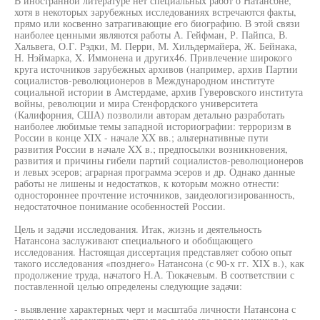
В иностранной литературе нет специальных работ о Натансоне,
хотя в некоторых зарубежных исследованиях встречаются факты,
прямо или косвенно затрагивающие его биографию. В этой связи
наиболее ценными являются работы А. Гейфман, Р. Пайпса, В.
Хальвега, О.Г. Рэдки, М. Перри, М. Хильдермайера, Ж. Бейнака,
Н. Нэймарка, X. Иммонена и других46. Привлечение широкого
круга источников зарубежных архивов (например, архив Партии
социалистов-революционеров в Международном институте
социальной истории в Амстердаме, архив Гуверовского института
войны, революции и мира Стенфордского университета
(Калифорния, США) позволили авторам детально разработать
наиболее любимые темы западной историографии: терроризм в
России в конце XIX - начале XX вв.; альтернативные пути
развития России в начале XX в.; предпосылки возникновения,
развития и причины гибели партий социалистов-революционеров
и левых эсеров; аграрная программа эсеров и др. Однако данные
работы не лишены и недостатков, к которым можно отнести:
одностороннее прочтение источников, заидеологизированность,
недостаточное понимание особенностей России.
Цель и задачи исследования. Итак, жизнь и деятельность
Натансона заслуживают специального и обобщающего
исследования. Настоящая диссертация представляет собою опыт
такого исследования «позднего» Натансона (с 90-х гг. XIX в.), как
продолжение труда, начатого Н.А. Тюкачевым. В соответствии с
поставленной целью определены следующие задачи:
- выявление характерных черт и масштаба личности Натансона с