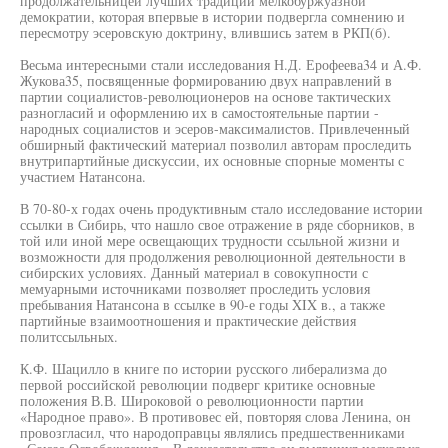
продолжательницей лучших традиций мелкобуржуазной
демократии, которая впервые в истории подвергла сомнению и
пересмотру эсеровскую доктрину, влившись затем в РКП(б).
Весьма интересными стали исследования Н.Д. Ерофеева34 и А.Ф.
Жукова35, посвященные формированию двух направлений в
партии социалистов-революционеров на основе тактических
разногласий и оформлению их в самостоятельные партии -
народных социалистов и эсеров-максималистов. Привлеченный
обширный фактический материал позволил авторам проследить
внутрипартийные дискуссии, их основные спорные моменты с
участием Натансона.
В 70-80-х годах очень продуктивным стало исследование истории
ссылки в Сибирь, что нашло свое отражение в ряде сборников, в
той или иной мере освещающих трудности ссыльной жизни и
возможности для продолжения революционной деятельности в
сибирских условиях. Данный материал в совокупности с
мемуарными источниками позволяет проследить условия
пребывания Натансона в ссылке в 90-е годы XIX в., а также
партийные взаимоотношения и практические действия
политссыльных.
К.Ф. Шацилло в книге по истории русского либерализма до
первой российской революции подверг критике основные
положения В.В. Широковой о революционности партии
«Народное право». В противовес ей, повторяя слова Ленина, он
провозгласил, что народоправцы являлись предшественниками