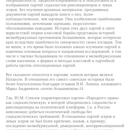
тенденциозность, заидеологизированность и описательность в
изображении партий социалистов-революционеров и левых
эсеров. Без изучения архивных материалов, программных
документов партий выходили книги о них, более
публицистические, чем научные. Они изобиловали ошибочными
положениями, неточными оценками, недостаточно
обоснованными выводами. История этих двух партий в свете
марксистской теории классовой борьбы представала историей
мелкобуржуазных противников большевиков, которые потерпели
крах вследствие ошибочности (ненаучности) своих взглядов. Тем
не менее, в это время было положено начало изучению партий и
намечены основные вопросы и направления исследований, в том
числе о тактике большевиков по отношению к мелкобуржуазным
слоям населения, о формах и методах классовой и партийной
работы против оппозиционных партий.
Все сказанное относится к партиям, членом которых являлся
Натансон. В отношении его самого советские историки были
более благосклонны благодаря отзывам В.И. Ленина, назвавшего
Марка Андреевича «почти большевиком»14.
Так, Ю.М. Стеклов охарактеризовал партию «Народного права»
как социалистическую, в которой объединились социалисты и
революционеры на политической платформе, т.к. в России
невозможно добиться политической свободы без
социалистических требований. В отношении партий эсеров и
левых эсеров он был более критичен, назвав, к примеру,
последнюю мелкобуржуазной, реакционной, контрреволюционной