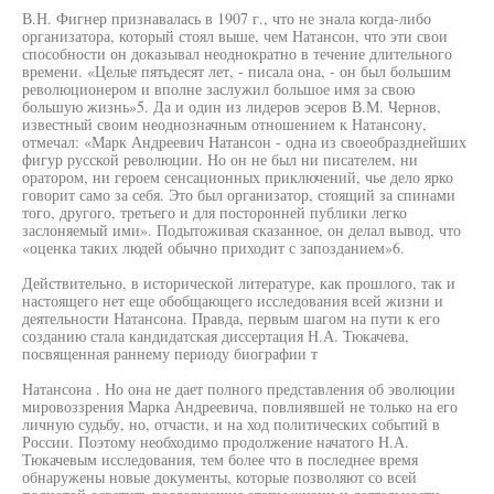
В.Н. Фигнер признавалась в 1907 г., что не знала когда-либо
организатора, который стоял выше, чем Натансон, что эти свои
способности он доказывал неоднократно в течение длительного
времени. «Целые пятьдесят лет, - писала она, - он был большим
революционером и вполне заслужил большое имя за свою
большую жизнь»5. Да и один из лидеров эсеров В.М. Чернов,
известный своим неоднозначным отношением к Натансону,
отмечал: «Марк Андреевич Натансон - одна из своеобразднейших
фигур русской революции. Но он не был ни писателем, ни
оратором, ни героем сенсационных приключений, чье дело ярко
говорит само за себя. Это был организатор, стоящий за спинами
того, другого, третьего и для посторонней публики легко
заслоняемый ими». Подытоживая сказанное, он делал вывод, что
«оценка таких людей обычно приходит с запозданием»6.
Действительно, в исторической литературе, как прошлого, так и
настоящего нет еще обобщающего исследования всей жизни и
деятельности Натансона. Правда, первым шагом на пути к его
созданию стала кандидатская диссертация Н.А. Тюкачева,
посвященная раннему периоду биографии т
Натансона . Но она не дает полного представления об эволюции
мировоззрения Марка Андреевича, повлиявшей не только на его
личную судьбу, но, отчасти, и на ход политических событий в
России. Поэтому необходимо продолжение начатого Н.А.
Тюкачевым исследования, тем более что в последнее время
обнаружены новые документы, которые позволяют со всей