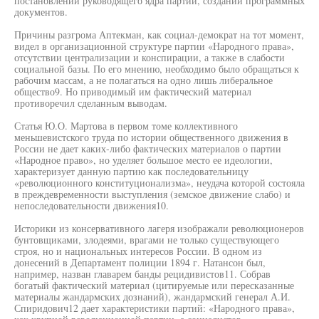
постановлений руководящего ядра партии, создании программных
документов.
Причины разгрома Аптекман, как социал-демократ на тот момент,
видел в организационной структуре партии «Народного права»,
отсутствии централизации и конспирации, а также в слабости
социальной базы. По его мнению, необходимо было обращаться к
рабочим массам, а не полагаться на одно лишь либеральное
общество9. Но приводимый им фактический материал
противоречил сделанным выводам.
Статья Ю.О. Мартова в первом томе коллективного
меньшевистского труда по истории общественного движения в
России не дает каких-либо фактических материалов о партии
«Народное право», но уделяет большое место ее идеологии,
характеризует данную партию как последовательницу
«революционного конституционализма», неудача которой состояла
в преждевременности выступления (земское движение слабо) и
непоследовательности движения10.
Историки из консервативного лагеря изображали революционеров
бунтовщиками, злодеями, врагами не только существующего
строя, но и национальных интересов России. В одном из
донесений в Департамент полиции 1894 г. Натансон был,
например, назван главарем банды рецидивистов11. Собрав
богатый фактический материал (цитируемые или пересказанные
материалы жандармских дознаний), жандармский генерал А.И.
Спиридович12 дает характеристики партий: «Народного права»,