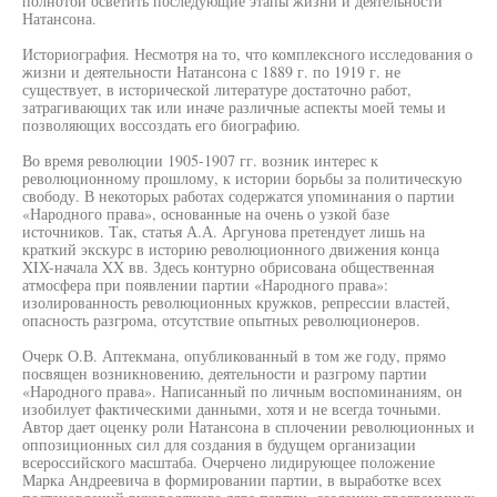
полнотой осветить последующие этапы жизни и деятельности
Натансона.
Историография. Несмотря на то, что комплексного исследования о
жизни и деятельности Натансона с 1889 г. по 1919 г. не
существует, в исторической литературе достаточно работ,
затрагивающих так или иначе различные аспекты моей темы и
позволяющих воссоздать его биографию.
Во время революции 1905-1907 гг. возник интерес к
революционному прошлому, к истории борьбы за политическую
свободу. В некоторых работах содержатся упоминания о партии
«Народного права», основанные на очень о узкой базе
источников. Так, статья А.А. Аргунова претендует лишь на
краткий экскурс в историю революционного движения конца
XIX-начала XX вв. Здесь контурно обрисована общественная
атмосфера при появлении партии «Народного права»:
изолированность революционных кружков, репрессии властей,
опасность разгрома, отсутствие опытных революционеров.
Очерк О.В. Аптекмана, опубликованный в том же году, прямо
посвящен возникновению, деятельности и разгрому партии
«Народного права». Написанный по личным воспоминаниям, он
изобилует фактическими данными, хотя и не всегда точными.
Автор дает оценку роли Натансона в сплочении революционных и
оппозиционных сил для создания в будущем организации
всероссийского масштаба. Очерчено лидирующее положение
Марка Андреевича в формировании партии, в выработке всех