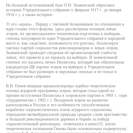
На большой источниковой базе О.Н. Знаменский обрисовал
историю Учредительного собрания (с февраля 1917 г. до января
1918 г.), а также историю
31 его «краха» . Наряду с тактикой большевиков по отношению к
идее созыва этого форума, здесь рассмотрены позиция левых
эсеров, их организационно-техническая подготовка к выборам,
степень популярности идеи Учредительного собрания в народной
массе и, как следствие, возможность его разгона. Анализируя
тактику партий социалистов-революционеров и левых эсеров,
Знаменский приводит сведения об организаторской слабости
левых, что привело к их провалу на выборах. В значительной
степени это касалось лично Натансона, который как обязательная
кандидатура ЦК партии эсеров на выборах в Учредительное
собрание не был размещен в окружных списках и не попал в
Учредительное собрание.
В.Н. Гинев впервые проанализировал идейно-теоретические
основы аграрной программы эсеров, которая стала одной из
причин вступления Натансона в эсеровскую партию в 1905 г. (при
сотрудничестве с 1902 г.). Воззрения эсеров на развитие
капитализма в России и его особенности способствовали
выработке социалистических основ аграрного социализма,
отрицанию мелкобуржуазной природы средних слоев крестьянства
и большой революционности деревни в борьбе за победу
социалистической революции, -отмечалось в книге32. ногие
теоретические положения Гинева были основательно подвергнуты