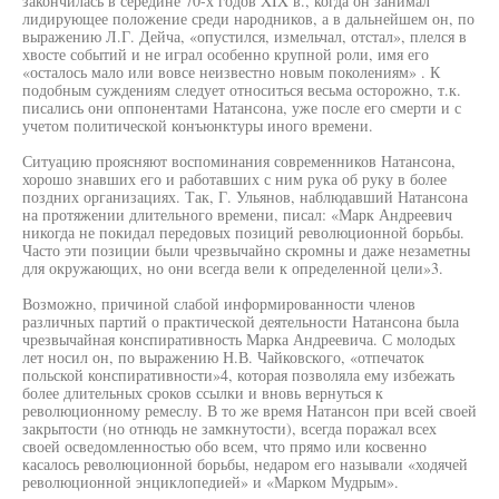
закончилась в середине 70-х годов XIX в., когда он занимал
лидирующее положение среди народников, а в дальнейшем он, по
выражению Л.Г. Дейча, «опустился, измельчал, отстал», плелся в
хвосте событий и не играл особенно крупной роли, имя его
«осталось мало или вовсе неизвестно новым поколениям» . К
подобным суждениям следует относиться весьма осторожно, т.к.
писались они оппонентами Натансона, уже после его смерти и с
учетом политической конъюнктуры иного времени.
Ситуацию проясняют воспоминания современников Натансона,
хорошо знавших его и работавших с ним рука об руку в более
поздних организациях. Так, Г. Ульянов, наблюдавший Натансона
на протяжении длительного времени, писал: «Марк Андреевич
никогда не покидал передовых позиций революционной борьбы.
Часто эти позиции были чрезвычайно скромны и даже незаметны
для окружающих, но они всегда вели к определенной цели»3.
Возможно, причиной слабой информированности членов
различных партий о практической деятельности Натансона была
чрезвычайная конспиративность Марка Андреевича. С молодых
лет носил он, по выражению Н.В. Чайковского, «отпечаток
польской конспиративности»4, которая позволяла ему избежать
более длительных сроков ссылки и вновь вернуться к
революционному ремеслу. В то же время Натансон при всей своей
закрытости (но отнюдь не замкнутости), всегда поражал всех
своей осведомленностью обо всем, что прямо или косвенно
касалось революционной борьбы, недаром его называли «ходячей
революционной энциклопедией» и «Марком Мудрым».