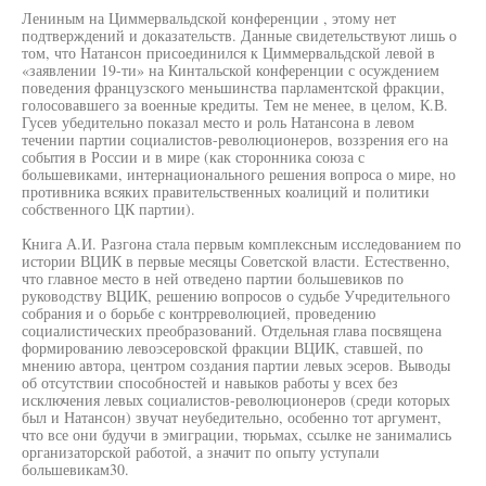
Лениным на Циммервальдской конференции , этому нет
подтверждений и доказательств. Данные свидетельствуют лишь о
том, что Натансон присоединился к Циммервальдской левой в
«заявлении 19-ти» на Кинтальской конференции с осуждением
поведения французского меньшинства парламентской фракции,
голосовавшего за военные кредиты. Тем не менее, в целом, К.В.
Гусев убедительно показал место и роль Натансона в левом
течении партии социалистов-революционеров, воззрения его на
события в России и в мире (как сторонника союза с
большевиками, интернационального решения вопроса о мире, но
противника всяких правительственных коалиций и политики
собственного ЦК партии).
Книга А.И. Разгона стала первым комплексным исследованием по
истории ВЦИК в первые месяцы Советской власти. Естественно,
что главное место в ней отведено партии большевиков по
руководству ВЦИК, решению вопросов о судьбе Учредительного
собрания и о борьбе с контрреволюцией, проведению
социалистических преобразований. Отдельная глава посвящена
формированию левоэсеровской фракции ВЦИК, ставшей, по
мнению автора, центром создания партии левых эсеров. Выводы
об отсутствии способностей и навыков работы у всех без
исключения левых социалистов-революционеров (среди которых
был и Натансон) звучат неубедительно, особенно тот аргумент,
что все они будучи в эмиграции, тюрьмах, ссылке не занимались
организаторской работой, а значит по опыту уступали
большевикам30.