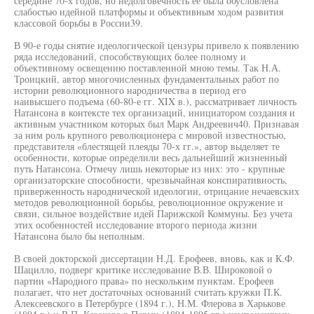
середине 70-х годов, но недолговечность ее была обусловлена
слабостью идейной платформы и объективным ходом развития
классовой борьбы в России39.
В 90-е годы снятие идеологической цензуры привело к появлению
ряда исследований, способствующих более полному и
объективному освещению поставленной мною темы. Так Н.А.
Троицкий, автор многочисленных фундаментальных работ по
истории революционного народничества в период его
наивысшего подъема (60-80-е гг. XIX в.), рассматривает личность
Натансона в контексте тех организаций, инициатором создания и
активным участником которых был Марк Андреевич40. Признавая
за ним роль крупного революционера с мировой известностью,
представителя «блестящей плеяды 70-х гг.», автор выделяет те
особенности, которые определили весь дальнейший жизненный
путь Натансона. Отмечу лишь некоторые из них: это - крупные
организаторские способности, чрезвычайная конспиративность,
приверженность народнической идеологии, отрицание нечаевских
методов революционной борьбы, революционное окружение и
связи, сильное воздействие идей Парижской Коммуны. Без учета
этих особенностей исследование второго периода жизни
Натансона было бы неполным.
В своей докторской диссертации Н.Д. Ерофеев, вновь, как и К.Ф.
Шацилло, подверг критике исследование В.В. Широковой о
партии «Народного права» по нескольким пунктам. Ерофеев
полагает, что нет достаточных оснований считать кружки П.К.
Алексеевского в Петербурге (1894 г.), Н.М. Флерова в Харькове