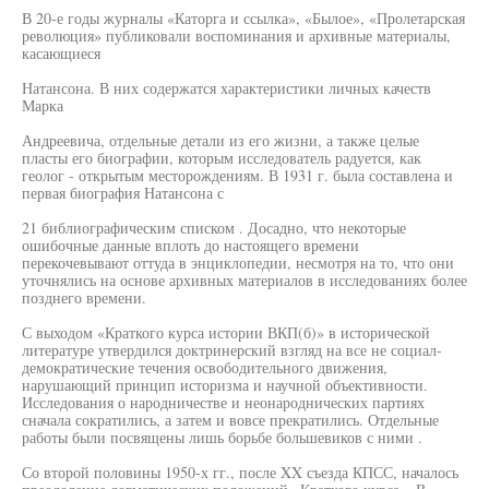
В 20-е годы журналы «Каторга и ссылка», «Былое», «Пролетарская
революция» публиковали воспоминания и архивные материалы,
касающиеся
Натансона. В них содержатся характеристики личных качеств
Марка
Андреевича, отдельные детали из его жизни, а также целые
пласты его биографии, которым исследователь радуется, как
геолог - открытым месторождениям. В 1931 г. была составлена и
первая биография Натансона с
21 библиографическим списком . Досадно, что некоторые
ошибочные данные вплоть до настоящего времени
перекочевывают оттуда в энциклопедии, несмотря на то, что они
уточнялись на основе архивных материалов в исследованиях более
позднего времени.
С выходом «Краткого курса истории ВКП(б)» в исторической
литературе утвердился доктринерский взгляд на все не социал-
демократические течения освободительного движения,
нарушающий принцип историзма и научной объективности.
Исследования о народничестве и неонароднических партиях
сначала сократились, а затем и вовсе прекратились. Отдельные
работы были посвящены лишь борьбе большевиков с ними .
Со второй половины 1950-х гг., после XX съезда КПСС, началось