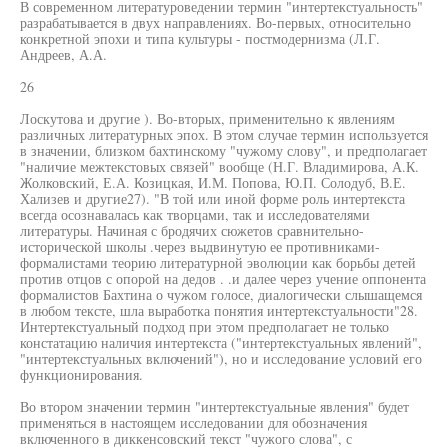
В современном литературоведении термин "интертекстуальность"
разрабатывается в двух направлениях. Во-первых, относительно
конкретной эпохи и типа культуры - постмодернизма (Л.Г.
Андреев, А.А.
26
Лоскутова и другие ). Во-вторых, применительно к явлениям
различных литературных эпох. В этом случае термин используется
в значении, близком бахтинскому "чужому слову", и предполагает
"наличие межтекстовых связей" вообще (Н.Г. Владимирова, А.К.
Жолковский, Е.А. Козицкая, И.М. Попова, Ю.П. Солодуб, В.Е.
Хализев и другие27). "В той или иной форме роль интертекста
всегда осознавалась как творцами, так и исследователями
литературы. Начиная с бродячих сюжетов сравнительно-
исторической школы .через выдвинутую ее противниками-
формалистами теорию литературной эволюции как борьбы детей
против отцов с опорой на дедов . .и далее через учение оппонента
формалистов Бахтина о чужом голосе, диалогически слышащемся
в любом тексте, шла выработка понятия интертекстуальности"28.
Интертекстуальный подход при этом предполагает не только
констатацию наличия интертекста ("интертекстуальных явлений",
"интертекстуальных включений"), но и исследование условий его
функционирования.
Во втором значении термин "интертекстуальные явления" будет
применяться в настоящем исследовании для обозначения
включенного в диккенсовский текст "чужого слова", с