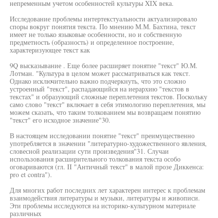
непременным учетом особенностей культуры XIX века.
Исследование проблемы интертекстуальности актуализировало
споры вокруг понятия текста. По мнению М.М. Бахтина, текст
имеет не только языковые особенности, но и собственную
предметность (образность) и определенное построение,
характеризующее текст как
9Q высказывание . Еще более расширяет понятие "текст" Ю.М.
Лотман. "Культура в целом может рассматриваться как текст.
Однако исключительно важно подчеркнуть, что это сложно
устроенный "текст", распадающийся на иерархию "текстов в
текстах" и образующий сложные переплетения текстов. Поскольку
само слово "текст" включает в себя этимологию переплетения, мы
можем сказать, что таким толкованием мы возвращаем понятию
"текст" его исходное значение"30.
В настоящем исследовании понятие "текст" преимущественно
употребляется в значении "литературно-художественного явления,
словесной реализации сути произведения"31. Случаи
использования расширительного толкования текста особо
оговариваются (гл. II "Античный текст" в малой прозе Диккенса:
pro et contra").
Для многих работ последних лет характерен интерес к проблемам
взаимодействия литературы и музыки, литературы и живописи.
Эти проблемы исследуются на историко-культурном материале
различных