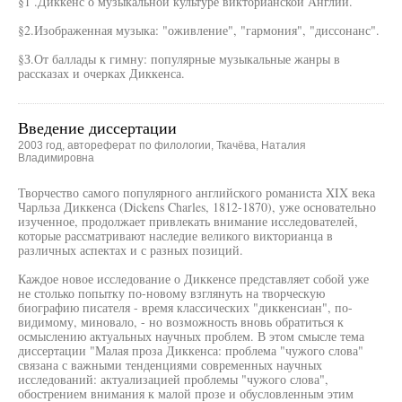
§1 .Диккенс о музыкальной культуре викторианской Англии.
§2.Изображенная музыка: "оживление", "гармония", "диссонанс".
§З.От баллады к гимну: популярные музыкальные жанры в
рассказах и очерках Диккенса.
Введение диссертации
2003 год, автореферат по филологии, Ткачёва, Наталия
Владимировна
Творчество самого популярного английского романиста XIX века
Чарльза Диккенса (Dickens Charles, 1812-1870), уже основательно
изученное, продолжает привлекать внимание исследователей,
которые рассматривают наследие великого викторианца в
различных аспектах и с разных позиций.
Каждое новое исследование о Диккенсе представляет собой уже
не столько попытку по-новому взглянуть на творческую
биографию писателя - время классических "диккенсиан", по-
видимому, миновало, - но возможность вновь обратиться к
осмыслению актуальных научных проблем. В этом смысле тема
диссертации "Малая проза Диккенса: проблема "чужого слова"
связана с важными тенденциями современных научных
исследований: актуализацией проблемы "чужого слова",
обострением внимания к малой прозе и обусловленным этим