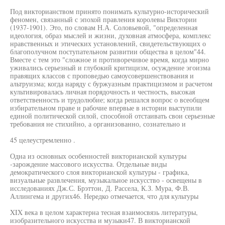
Под викторианством принято понимать культурно-исторический
феномен, связанный с эпохой правления королевы Виктории
(1937-1901). Это, по словам Н.А. Соловьевой, "определенная
идеология, образ мыслей и жизни, духовная атмосфера, комплекс
нравственных и этических установлений, свидетельствующих о
благополучном поступательном развитии общества в целом"44.
Вместе с тем это "сложное и противоречивое время, когда мирно
уживались серьезный и глубокий критицизм, осуждение эгоизма
правящих классов с проповедью самоусовершенствования и
альтруизма; когда наряду с буржуазным практицизмом и расчетом
культивировалась личная порядочность и честность, высокая
ответственность и трудолюбие; когда решался вопрос о всеобщем
избирательном праве и рабочие впервые в истории выступили
единой политической силой, способной отстаивать свои серьезные
требования не стихийно, а организованно, сознательно и
45 целеустремленно .
Одна из основных особенностей викторианской культуры
-зарождение массового искусства. Отдельные виды
демократического слоя викторианской культуры - графика,
визуальные развлечения, музыкальное искусство - освещены в
исследованиях Дж.С. Брэттон, Д. Рассела, К.З. Мура, Ф.В.
Аллингема и других46. Нередко отмечается, что для культуры
XIX века в целом характерна тесная взаимосвязь литературы,
изобразительного искусства и музыки47. В викторианской