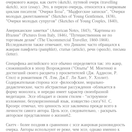
очеркового жанра, как скетч (sketch), путевой очерк (travelling
sketch), эссе (essay). Это, в первую очередь, относится к очерковым
циклам писателя: "Очерки Боза", "Мадфогские записки", "Очерки
молодых джентльменов" (Sketches of Young Gentlemen, 1838),
"Очерки молодых супругов" (Sketches of Young Couples, 1840),
Американские заметки" (American Notes, 1843), "Картины из
Италии" (Pictures from Italy, 1846), "Путешественник не по
торговым делам" (The Uncommercial Traveller, 1860-1868).
Исследователи также отмечают, что Диккенс часто обращался к
жанрам памфлета (pamphlet), статьи (article), речи (speech), письма
(letter).
Специфика английского эссе обычно определяется так: это жанр,
сложившийся в эпоху Возрождения ("Опыты" М. Монтеня) и
достигший своего расцвета у просветителей (Дж. Аддисон, Р.
Стил) и романтиков (Ч. Лэм, Дж.Г. Ли Хант, У. Хэзлит).
Содержательная сторона эссе -философские, морально-
дидактические, часто абстрактные рассуждения -облекается в
форму монолога, и нередко имеет характер своеобразной
медитации. Эссе обладает и своим стилем - "остроумное
изложение, безукоризненный язык, изящество слога"61. С.
Крозерс отмечал, что ценность эссе заключена прежде всего в
личности самого автора. Цель эссе, следовательно, - раскрыть
авторское представление о жизни62.
Скетч - более поздняя в сравнении с эссе жанровая разновидность
очерка. Авторы используют ее реже, чем эссе, однако именно к