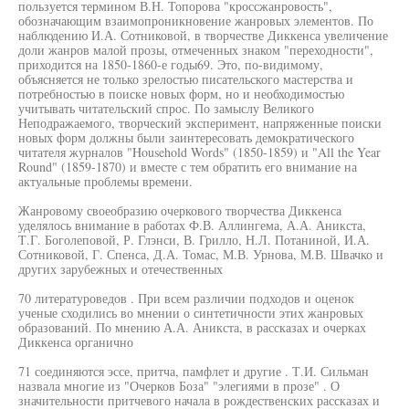
пользуется термином В.Н. Топорова "кроссжанровость",
обозначающим взаимопроникновение жанровых элементов. По
наблюдению И.А. Сотниковой, в творчестве Диккенса увеличение
доли жанров малой прозы, отмеченных знаком "переходности",
приходится на 1850-1860-е годы69. Это, по-видимому,
объясняется не только зрелостью писательского мастерства и
потребностью в поиске новых форм, но и необходимостью
учитывать читательский спрос. По замыслу Великого
Неподражаемого, творческий эксперимент, напряженные поиски
новых форм должны были заинтересовать демократического
читателя журналов "Household Words" (1850-1859) и "All the Year
Round" (1859-1870) и вместе с тем обратить его внимание на
актуальные проблемы времени.
Жанровому своеобразию очеркового творчества Диккенса
уделялось внимание в работах Ф.В. Аллингема, А.А. Аникста,
Т.Г. Боголеповой, Р. Глэнси, В. Грилло, Н.Л. Потаниной, И.А.
Сотниковой, Г. Спенса, Д.А. Томас, М.В. Урнова, М.В. Швачко и
других зарубежных и отечественных
70 литературоведов . При всем различии подходов и оценок
ученые сходились во мнении о синтетичности этих жанровых
образований. По мнению А.А. Аникста, в рассказах и очерках
Диккенса органично
71 соединяются эссе, притча, памфлет и другие . Т.И. Сильман
назвала многие из "Очерков Боза" "элегиями в прозе" . О
значительности притчевого начала в рождественских рассказах и