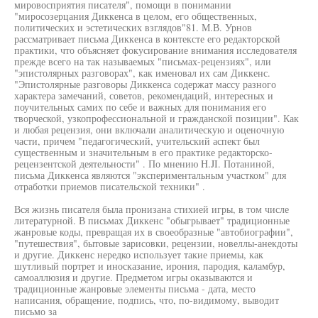
мировосприятия писателя", помощи в понимании
"миросозерцания Диккенса в целом, его общественных,
политических и эстетических взглядов"81. М.В. Урнов
рассматривает письма Диккенса в контексте его редакторской
практики, что объясняет фокусирование внимания исследователя
прежде всего на так называемых "письмах-рецензиях", или
"эпистолярных разговорах", как именовал их сам Диккенс.
"Эпистолярные разговоры Диккенса содержат массу разного
характера замечаний, советов, рекомендаций, интересных и
поучительных самих по себе и важных для понимания его
творческой, узкопрофессиональной и гражданской позиции". Как
и любая рецензия, они включали аналитическую и оценочную
части, причем "педагогический, учительский аспект был
существенным и значительным в его практике редакторско-
рецензентской деятельности" . По мнению H.JI. Потаниной,
письма Диккенса являются "экспериментальным участком" для
отработки приемов писательской техники" .
Вся жизнь писателя была пронизана стихией игры, в том числе
литературной. В письмах Диккенс "обыгрывает" традиционные
жанровые коды, превращая их в своеобразные "автобиографии",
"путешествия", бытовые зарисовки, рецензии, новеллы-анекдоты
и другие. Диккенс нередко использует такие приемы, как
шутливый портрет и иносказание, ирония, пародия, каламбур,
самоаллюзия и другие. Предметом игры оказываются и
традиционные жанровые элементы письма - дата, место
написания, обращение, подпись, что, по-видимому, выводит
письмо за