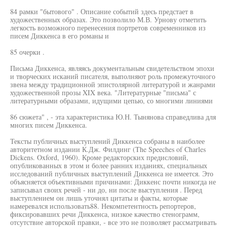
84 рамки "бытового" . Описание событий здесь предстает в
художественных образах. Это позволило М.В. Урнову отметить
легкость возможного перенесения портретов современников из
писем Диккенса в его романы и
85 очерки .
Письма Диккенса, являясь документальным свидетельством эпохи
и творческих исканий писателя, выполняют роль промежуточного
звена между традиционной эпистолярной литературой и жанрами
художественной прозы XIX века. "Литературные "письма" с
литературными образами, идущими цепью, со многими линиями
86 сюжета" , - эта характеристика Ю.Н. Тынянова справедлива для
многих писем Диккенса.
Тексты публичных выступлений Диккенса собраны в наиболее
авторитетном издании К.Дж. Филдинг (The Speeches of Charles
Dickens. Oxford, 1960). Кроме редакторских предисловий,
опубликованных в этом и более ранних изданиях, специальных
исследований публичных выступлений Диккенса не имеется. Это
объясняется объективными причинами: Диккенс почти никогда не
записывал своих речей - ни до, ни после выступления . Перед
выступлением он лишь уточнял цитаты и факты, которые
намеревался использовать88. Некомпетентность репортеров,
фиксировавших речи Диккенса, низкое качество стенограмм,
отсутствие авторской правки, - все это не позволяет рассматривать