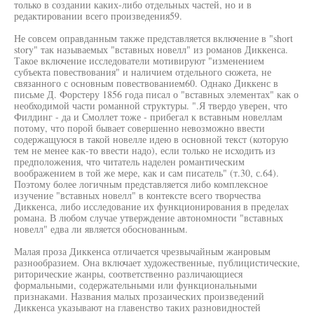
только в создании каких-либо отдельных частей, но и в
редактировании всего произведения59.
Не совсем оправданным также представляется включение в "short
story" так называемых "вставных новелл" из романов Диккенса.
Такое включение исследователи мотивируют "изменением
субъекта повествования" и наличием отдельного сюжета, не
связанного с основным повествованием60. Однако Диккенс в
письме Д. Форстеру 1856 года писал о "вставных элементах" как о
необходимой части романной структуры. ".Я твердо уверен, что
Филдинг - да и Смоллет тоже - прибегал к вставным новеллам
потому, что порой бывает совершенно невозможно ввести
содержащуюся в такой новелле идею в основной текст (которую
тем не менее как-то ввести надо), если только не исходить из
предположения, что читатель наделен романтическим
воображением в той же мере, как и сам писатель" (т.30, с.64).
Поэтому более логичным представляется либо комплексное
изучение "вставных новелл" в контексте всего творчества
Диккенса, либо исследование их функционирования в пределах
романа. В любом случае утверждение автономности "вставных
новелл" едва ли является обоснованным.
Малая проза Диккенса отличается чрезвычайным жанровым
разнообразием. Она включает художественные, публицистические,
риторические жанры, соответственно различающиеся
формальными, содержательными или функциональными
признаками. Названия малых прозаических произведений
Диккенса указывают на главенство таких разновидностей