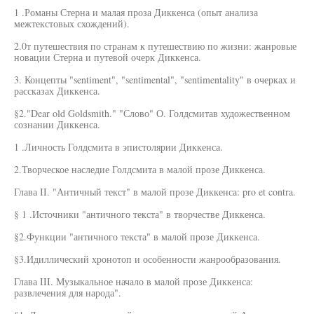
1 .Романы Стерна и малая проза Диккенса (опыт анализа
межтекстовых схождений).
2.0т путешествия по странам к путешествию по жизни: жанровые
новации Стерна и путевой очерк Диккенса.
3. Концепты "sentiment", "sentimental", "sentimentality" в очерках и
рассказах Диккенса.
§2."Dear old Goldsmith." "Слово" О. Голдсмитав художественном
сознании Диккенса.
1 .Личность Голдсмита в эпистолярии Диккенса.
2.Творческое наследие Голдсмита в малой прозе Диккенса.
Глава II. "Античный текст" в малой прозе Диккенса: pro et contra.
§ 1 .Источники "античного текста" в творчестве Диккенса.
§2.Функции "античного текста" в малой прозе Диккенса.
§3.Идиллический хронотоп и особенности жанрообразования.
Глава III. Музыкальное начало в малой прозе Диккенса:
развлечения для народа".