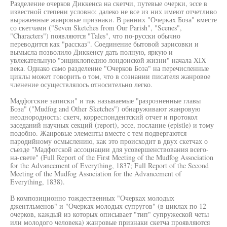
Разделение очерков Диккенса на скетчи, путевые очерки, эссе в
известной степени условно: далеко не все из них имеют отчетливо
выраженные жанровые признаки. В ранних "Очерках Боза" вместе
со скетчами ("Seven Sketches from Our Parish", "Scenes",
"Characters") появляются "Tales", что по-русски обычно
переводится как "рассказ". Соединение бытовой зарисовки и
вымысла позволило Диккенсу дать полную, яркую и
увлекательную "энциклопедию лондонской жизни" начала XIX
века. Однако само разделение "Очерков Боза" на перечисленные
циклы может говорить о том, что в сознании писателя жанровое
членение осуществлялось относительно легко.
Мадфогские записки" и так называемые "разрозненные главы
Боза" ("Mudfog and Other Sketches") обнаруживают жанровую
неоднородность: скетч, корреспондентский отчет и протокол
заседаний научных секций (report), эссе, послание (epistle) и тому
подобно. Жанровые элементы вместе с тем подвергаются
пародийному осмыслению, как это происходит в двух скетчах о
съезде "Мадфогской ассоциации для усовершенствования всего-
на-свете" (Full Report of the First Meeting of the Mudfog Association
for the Advancement of Everything, 1837; Full Report of the Second
Meeting of the Mudfog Association for the Advancement of
Everything, 1838).
В композиционно тождественных "Очерках молодых
джентльменов" и "Очерках молодых супругов" (в циклах по 12
очерков, каждый из которых описывает "тип" супружеской четы
или молодого человека) жанровые признаки скетча проявляются