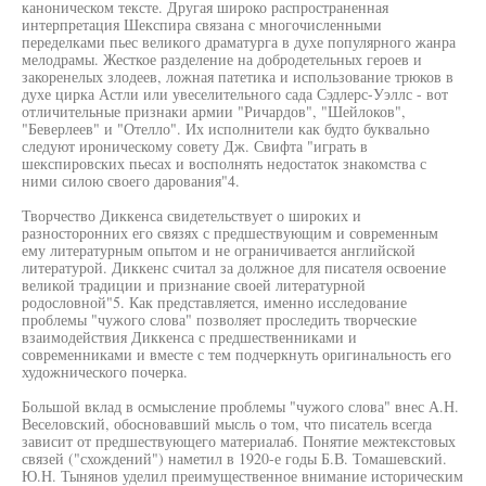
каноническом тексте. Другая широко распространенная
интерпретация Шекспира связана с многочисленными
переделками пьес великого драматурга в духе популярного жанра
мелодрамы. Жесткое разделение на добродетельных героев и
закоренелых злодеев, ложная патетика и использование трюков в
духе цирка Астли или увеселительного сада Сэдлерс-Уэллс - вот
отличительные признаки армии "Ричардов", "Шейлоков",
"Беверлеев" и "Отелло". Их исполнители как будто буквально
следуют ироническому совету Дж. Свифта "играть в
шекспировских пьесах и восполнять недостаток знакомства с
ними силою своего дарования"4.
Творчество Диккенса свидетельствует о широких и
разносторонних его связях с предшествующим и современным
ему литературным опытом и не ограничивается английской
литературой. Диккенс считал за должное для писателя освоение
великой традиции и признание своей литературной
родословной"5. Как представляется, именно исследование
проблемы "чужого слова" позволяет проследить творческие
взаимодействия Диккенса с предшественниками и
современниками и вместе с тем подчеркнуть оригинальность его
художнического почерка.
Большой вклад в осмысление проблемы "чужого слова" внес А.Н.
Веселовский, обосновавший мысль о том, что писатель всегда
зависит от предшествующего материала6. Понятие межтекстовых
связей ("схождений") наметил в 1920-е годы Б.В. Томашевский.
Ю.Н. Тынянов уделил преимущественное внимание историческим