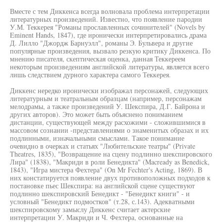
Вместе с тем Диккенса всегда волновала проблема интерпретации
литературных произведений. Известно, что появление пародии
У.М. Теккерея "Романы прославленных сочинителей" (Novels by
Eminent Hands, 1847), где иронически интерпретировались драма
Д. Лилло "Джордж Барнуэлл", романы Э. Бульвера и другие
популярные произведения, вызвало резкую критику Диккенса. По
мнению писателя, скептическая оценка, данная Теккереем
некоторым произведениям английской литературы, является всего
лишь следствием дурного характера самого Теккерея.
Диккенс нередко иронически изображал персонажей, следующих
литературным и театральным образцам (например, персонажам
мелодрамы, а также произведений У. Шекспира, Д.Г. Байрона и
других авторов). Это может быть объяснено пониманием
дистанции, существующей между расхожими - сложившимися в
массовом сознании -представлениями о знаменитых образах и их
подлинными, изначальными смыслами. Такое понимание
очевидно в очерках и статьях "Любительские театры" (Private
Theatres, 1835), "Возвращение на сцену подлинно шекспировского
Лира" (1838), "Макриди в роли Бенедикта" (Macready as Benedick,
1843), "Игра мистера Фехтера" (On Mr Fechter's Acting, 1869). В
них констатируется появление двух противоположных подходов к
постановке пьес Шекспира: на английской сцене существуют
подлинно шекспировский Бенедикт - "Бенедикт книги" - и
условный "Бенедикт подмостков" (т.28, с.143). Адекватными
шекспировскому замыслу Диккенс считает актерские
интерпретации У. Макриди и Ч. Фехтера, основанные на