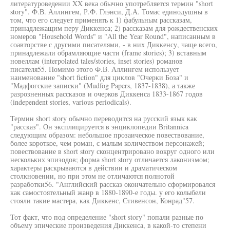
литературоведении XX века обычно употребляется термин "short
story". Ф.В. Аллингем, Р.Ф. Глэнси, Д.А. Томас единодушны в
том, что его следует применять к 1) фабульным рассказам,
принадлежащим перу Диккенса; 2) рассказам для рождественских
номеров "Household Words" и "All the Year Round", написанным в
соавторстве с другими писателями, - в них Диккенсу, чаще всего,
принадлежали обрамляющие части (frame stories); 3) вставным
новеллам (interpolated tales/stories, inset stories) романов
писателя55. Помимо этого Ф.В. Аллингем использует
наименование "short fiction" для циклов "Очерки Боза" и
"Мадфогские записки" (Mudfog Papers, 1837-1838), а также
разрозненных рассказов и очерков Диккенса 1833-1867 годов
(independent stories, various periodicals).
Термин short story обычно переводится на русский язык как
"рассказ". Он эксплицируется в энциклопедии Britannica
следующим образом: небольшое прозаическое повествование,
более короткое, чем роман, с малым количеством персонажей;
повествование в short story сконцентрировано вокруг одного или
нескольких эпизодов; форма short story отличается лаконизмом;
характеры раскрываются в действии и драматическом
столкновении, но при этом не отличаются полнотой
разработки56. "Английский рассказ окончательно сформировался
как самостоятельный жанр в 1880-1890-е годы. у его колыбели
стояли такие мастера, как Диккенс, Стивенсон, Конрад"57.
Тот факт, что под определение "short story" попали разные по
объему эпические произведения Диккенса, в какой-то степени