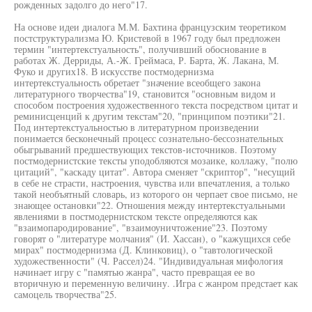
рожденных задолго до него"17.
На основе идеи диалога М.М. Бахтина французским теоретиком
постструктурализма Ю. Кристевой в 1967 году был предложен
термин "интертекстуальность", получивший обоснование в
работах Ж. Дерриды, А.-Ж. Греймаса, Р. Барта, Ж. Лакана, М.
Фуко и других18. В искусстве постмодернизма
интертекстуальность обретает "значение всеобщего закона
литературного творчества"19, становится "основным видом и
способом построения художественного текста посредством цитат и
реминисценций к другим текстам"20, "принципом поэтики"21.
Под интертекстуальностью в литературном произведении
понимается бесконечный процесс сознательно-бессознательных
обыгрываний предшествующих текстов-источников. Поэтому
постмодернистские тексты уподобляются мозаике, коллажу, "полю
цитаций", "каскаду цитат". Автора сменяет "скриптор", "несущий
в себе не страсти, настроения, чувства или впечатления, а только
такой необъятный словарь, из которого он черпает свое письмо, не
знающее остановки"22. Отношения между интертекстуальными
явлениями в постмодернистском тексте определяются как
"взаимопародирование", "взаимоуничтожение"23. Поэтому
говорят о "литературе молчания" (И. Хассан), о "кажущихся себе
мирах" постмодернизма (Д. Клинковиц), о "тавтологической
художественности" (Ч. Рассел)24. "Индивидуальная мифология
начинает игру с "памятью жанра", часто превращая ее во
вторичную и переменную величину. .Игра с жанром предстает как
самоцель творчества"25.