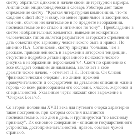
скетчу обратился Диккенс в начале своей литературной карьеры.
Английский энциклопедический словарь Уэбстера дает такое
определение скетчу: "Краткая литературная композиция, что-то
сходное с short story и essay, но менее правильное и заостренное,
чем они, обычно незначительное в го предмете изображения,
последовательное по стилю и интимное по тону" . Преобладание в
скетче изобразительных элементов, выведение конкретных
человеческих типов является результатом авторского стремления
дать объективную зарисовку человеческого быта и нравов. По
мнению И.А. Сотниковой, скетчу присуща "большая, чем в
рассказе, прямолинейность в выражении авторской тенденции,
отсутствие подробно детализированного психологического
рисунка в изображении персонажей"64. Скетч по сравнению с
эссе обладает большим динамизмом, заключает в себе
драматическое начало, - отмечает Н.Л. Потанина. Он близок
"физиологическим очеркам", но лишен прежней
нравоучительности и сосредоточен на детальном описании жизни
города -со всем разнообразием его сословий, классов, жаргонов и
специальностей. Указанные черты находят свое выражение в
"Очерках Боза"65.
Со второй половины XVIII века для путевого очерка характерно
такое построение, при котором события излагаются
последовательно, изо дня в день, и группируются "по местному
признаку". Их основное содержание - описание государственного
устройства, достопримечательностей, нравов, обычаев чужой
страны66.