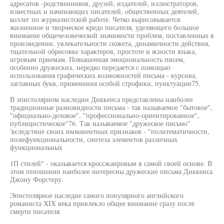
адресатов -родственников, друзей, издателей, иллюстраторов,
известных и начинающих писателей, общественных деятелей,
коллег по журналистской работе. Четко вырисовывается
жизненное и творческое кредо писателя, уделяющего большое
внимание общечеловеческой значимости проблем, поставленных в
произведении, увлекательности сюжета, динамичности действия,
тщательной обрисовке характеров, простоте и ясности языка,
игровым приемам. Повышенная эмоциональность писем,
особенно дружеских, нередко передается с помощью
использования графических возможностей письма - курсива,
заглавных букв, применения особой строфики, пунктуации75.
В эпистолярном наследии Диккенса представлены наиболее
традиционные разновидности письма - так называемое "бытовое",
"официально-деловое", "профессионально-ориентированное",
публицистическое"76. Так называемое "дружеское письмо"
'вследствие своих имманентных признаков - "политематичности,
полифункциональности, синтеза элементов различных
функциональных
1П стилей" - оказывается кроссжанровым в самой своей основе. В
этом отношении наиболее интересны дружеские письма Диккенса
Джону Форстеру.
Эпистолярное наследие самого популярного английского
романиста XIX века привлекло общее внимание сразу после
смерти писателя.