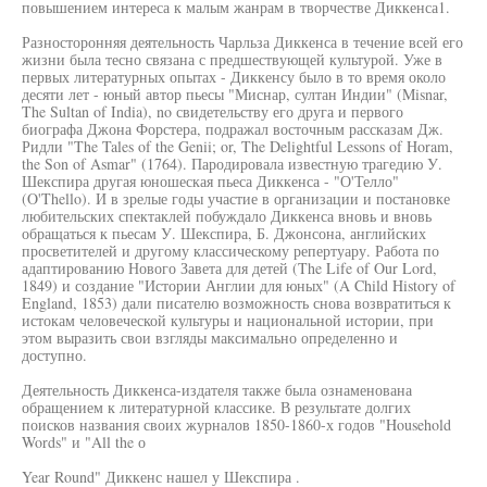
повышением интереса к малым жанрам в творчестве Диккенса1.
Разносторонняя деятельность Чарльза Диккенса в течение всей его
жизни была тесно связана с предшествующей культурой. Уже в
первых литературных опытах - Диккенсу было в то время около
десяти лет - юный автор пьесы "Миснар, султан Индии" (Misnar,
The Sultan of India), no свидетельству его друга и первого
биографа Джона Форстера, подражал восточным рассказам Дж.
Ридли "The Tales of the Genii; or, The Delightful Lessons of Horam,
the Son of Asmar" (1764). Пародировала известную трагедию У.
Шекспира другая юношеская пьеса Диккенса - "О'Телло"
(O'Thello). И в зрелые годы участие в организации и постановке
любительских спектаклей побуждало Диккенса вновь и вновь
обращаться к пьесам У. Шекспира, Б. Джонсона, английских
просветителей и другому классическому репертуару. Работа по
адаптированию Нового Завета для детей (The Life of Our Lord,
1849) и создание "Истории Англии для юных" (A Child History of
England, 1853) дали писателю возможность снова возвратиться к
истокам человеческой культуры и национальной истории, при
этом выразить свои взгляды максимально определенно и
доступно.
Деятельность Диккенса-издателя также была ознаменована
обращением к литературной классике. В результате долгих
поисков названия своих журналов 1850-1860-х годов "Household
Words" и "All the о
Year Round" Диккенс нашел у Шекспира .