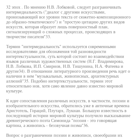
32 эпох . По мнению Н.В. Лобковой, следует разграничивать
интермедиальность ("диалог с другими искусствами,
пронизывающий все уровни текста от сюжетно-композиционного
до образно-тематического") и "простую цитацию других видов
искусств, которая образует лишь поверхностный план,
сигнализирующий о сложных процессах, происходящих в
творчестве писателя"33.
Термин "интермедиальность" используется современными
исследователями для обозначения той разновидности
интертекстуальности, суть которой состоит во взаимодействии
языков различных художественных систем (Н.Г. Владимирова,
Н.В. Лобкова, И.П. Смирнов, Н.В. Тишунина, Н.А. Фатеева и
другие34). В отношении литературного произведения речь идет о
наличии в нем "музыкальных, живописных, архитектурных
аллюзий"35. Подобно интертекстуальности, термин этот
относительно нов, хотя само явление давно известно мировой
культуре.
К идее сопоставления различных искусств, в частности, поэзии и
изобразительного искусства, обратились уже в античные времена
Аристотель, Гораций, Плутарх, Лукиан. Большую известность в
последующей истории мировой культуры получило высказывание
древнегреческого поэта Симонида "поэзия - это говорящая
картина, а живопись - беззвучная поэма"36.
Вопрос о разграничении поэзии и живописи, своеобразии их