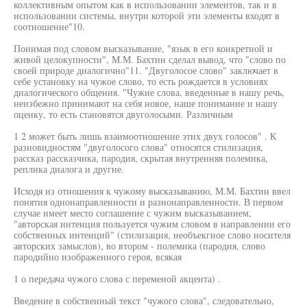
коллективным опытом как в использовании элементов, так и в
использовании системы, внутри которой эти элементы входят в
соотношение"10.
Понимая под словом высказывание, "язык в его конкретной и
живой целокупности", М.М. Бахтин сделал вывод, что "слово по
своей природе диалогично"11. "Двуголосое слово" заключает в
себе установку на чужое слово, то есть рождается в условиях
диалогического общения. "Чужие слова, введенные в нашу речь,
неизбежно принимают на себя новое, наше понимание и нашу
оценку, то есть становятся двуголосыми. Различным
1 2 может быть лишь взаимоотношение этих двух голосов" . К
разновидностям "двуголосого слова" относятся стилизация,
рассказ рассказчика, пародия, скрытая внутренняя полемика,
реплика диалога и другие.
Исходя из отношения к чужому высказыванию, М.М. Бахтин ввел
понятия однонаправленности и разнонаправленности. В первом
случае имеет место соглашение с чужим высказыванием,
"авторская интенция пользуется чужим словом в направлении его
собственных интенций" (стилизация, необъекгное слово носителя
авторских замыслов), во втором - полемика (пародия, слово
пародийно изображенного героя, всякая
1 о передача чужого слова с переменой акцента) .
Введение в собственный текст "чужого слова", следовательно,