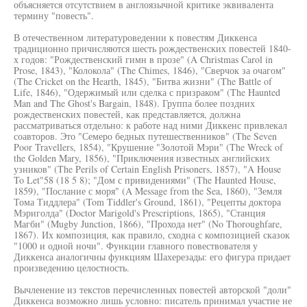
объясняется отсутствием в англоязычной критике эквивалента
термину "повесть".
В отечественном литературоведении к повестям Диккенса
традиционно причисляются шесть рождественских повестей 1840-
х годов: "Рождественский гимн в прозе" (A Christmas Carol in
Prose, 1843), "Колокола" (The Chimes, 1846), "Сверчок за очагом"
(The Cricket on the Hearth, 1845), "Битва жизни" (The Battle of
Life, 1846), "Одержимый или сделка с призраком" (The Haunted
Man and The Ghost's Bargain, 1848). Группа более поздних
рождественских повестей, как представляется, должна
рассматриваться отдельно: к работе над ними Диккенс привлекал
соавторов. Это "Семеро бедных путешественников" (The Seven
Poor Travellers, 1854), "Крушение "Золотой Мэри" (The Wreck of
the Golden Mary, 1856), "Приключения известных английских
узников" (The Perils of Certain English Prisoners, 1857), "A House
To Let"58 (18 5 8); "Дом с привидениями" (The Haunted House,
1859), "Послание с моря" (A Message from the Sea, 1860), "Земля
Тома Тиддлера" (Tom Tiddler's Ground, 1861), "Рецепты доктора
Мэриголда" (Doctor Marigold's Prescriptions, 1865), "Станция
Магби" (Mugby Junction, 1866), "Прохода нет" (No Thoroughfare,
1867). Их композиция, как правило, сходна с композицией сказок
"1000 и одной ночи". Функции главного повествователя у
Диккенса аналогичны функциям Шахерезады: его фигура придает
произведению целостность.
Вычленение из текстов перечисленных повестей авторской "доли"
Диккенса возможно лишь условно: писатель принимал участие не