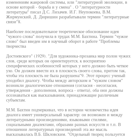
изменениям жанровой системы, или "литературной эволюции, в
основе которой - борьба и у смена" . О "литературности
литературы" писал Д.С. Лихачев. И.Г. Неупокоева, В.М.
Жирмунский, Д. Дюришин разрабатывали термин "литературные
связи"8.
Наиболее последовательное теоретическое обоснование идея
"чужого слова" получила в трудах М.М. Бахтина. Термин "чужое
слово" был введен им в научный оборот в работе "Проблемы
творчества
Достоевского" (1929). "Для художника-прозаика мир полон чужих
слов, среди которых он ориентируется, к восприятию
специфических особенностей которых у него должно быть четкое
ухо. Он должен ввести их в плоскость своего слова, притом так,
чтобы эта плоскость не была разрушена"9. Этот процесс ученый
уподобил диалогу. Чтобы между авторским и "чужим словом"
возникли диалогические отношения (согласия - несогласия,
утверждения - дополнения, вопроса - ответа), оба они должны
осознаваться как высказывания, принадлежащие различным
субъектам.
М.М. Бахтин подчеркивал, что в истории человечества идея
диалога имеет универсальный характер: он возможен и между
литературными произведениями, языковыми стилями,
социальными диалектами, образами разных искусств и т.п. В
отношении литературных произведений эта же мысль
высказывалась В.Б. Шкловским. "Отдельный творец пользуется