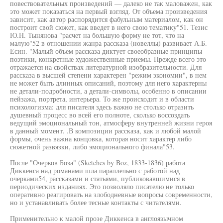
повествовательных произведений — далеко не так маловажен, как
это может показаться на первый взгляд. От объема произведения
зависит, как автор распорядится фабульным материалом, как он
построит свой сюжет, как введет в него свою тематику"51. Тезис
Ю.Н. Тынянова "расчет на большую форму не тот, что на
малую"52 в отношении жанра рассказа (новеллы) развивает А.Б.
Есин. "Малый объем рассказа диктует своеобразные принципы
поэтики, конкретные художественные приемы. Прежде всего это
отражается на свойствах литературной изобразительности. Для
рассказа в высшей степени характерен "режим экономии", в нем
не может быть длинных описаний, поэтому для него характерны
не детали-подробности, а детали-символы, особенно в описании
пейзажа, портрета, интерьера. То же происходит и в области
психологизма: для писателя здесь важно не столько отразить
душевный процесс во всей его полноте, сколько воссоздать
ведущий эмоциональный тон, атмосферу внутренней жизни героя
в данный момент. .В композиции рассказа, как и любой малой
формы, очень важна концовка, которая носит характер либо
сюжетной развязки, либо эмоционального финала"53.
После "Очерков Боза" (Sketches by Boz, 1833-1836) работа
Диккенса над романами шла параллельно с работой над
очерками54, рассказами и статьями, публиковавшимися в
периодических изданиях. Это позволяло писателю не только
оперативно реагировать на злободневные вопросы современности,
но и устанавливать более тесные контакты с читателями.
Применительно к малой прозе Диккенса в англоязычном