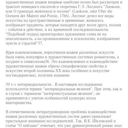
художественных языков впервые наиболее полно был рассмотрен в
трактате немецкого писателя и теоретика Г.Э. Лессинга "Лаокоон,
или О границах живописи и поэзии" (Laokoon, oder Uber die
Grenzen der Malerei und Poesie, 1766). Лессинг делил все виды
искусства на пространственные и временные: живопись
изображает предметы, которые находятся друг возле друга, поэзия
- события в действии, в их временной последовательности.
"Подобный подход ориентировал художников слова не на
описательность, а на проникновение в психологию, изображение
чувств и страстей"37.
Идея взаимовлияния, пересечения языков различных искусств
была очень популярна в художественных системах романтизма, а
позднее и символизма38. Это взаимовлияние и взаимодействие
художественных языков обрело специфические свойства в
искусстве второй половины XX века (особенно в искусстве
постмодернизма), получив название
39 т-> интермедиальности . В настоящем исследовании
используется термин "интермедиальные явления". При этом, как и
в случае с термином "интертекстуальные явления", он
применяется с учетом особенностей культуры эпохи
викторианства.
В отечественном литературоведении проблема взаимодействия
языков различных художественных систем давно привлекает
пристальное внимание исследователей. Так, В.Б. Шкловский в
статье "О пейзаже" отмечает, что уже древнегреческий роман знал