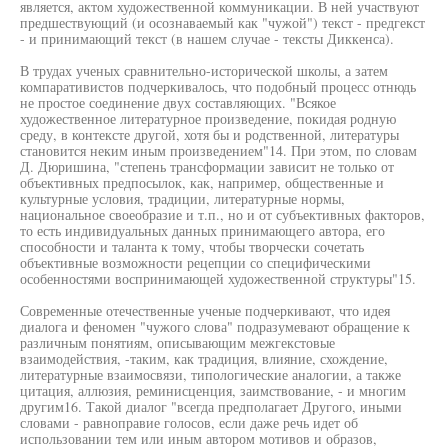
является, актом художественной коммуникации. В ней участвуют
предшествующий (и осознаваемый как "чужой") текст - предгекст
- и принимающий текст (в нашем случае - тексты Диккенса).
В трудах ученых сравнительно-исторической школы, а затем
компаративистов подчеркивалось, что подобный процесс отнюдь
не простое соединение двух составляющих. "Всякое
художественное литературное произведение, покидая родную
среду, в контексте другой, хотя бы и родственной, литературы
становится неким иным произведением"14. При этом, по словам
Д. Дюришина, "степень трансформации зависит не только от
объективных предпосылок, как, например, общественные и
культурные условия, традиции, литературные нормы,
национальное своеобразие и т.п., но и от субъективных факторов,
то есть индивидуальных данных принимающего автора, его
способности и таланта к тому, чтобы творчески сочетать
объективные возможности рецепции со специфическими
особенностями воспринимающей художественной структуры"15.
Современные отечественные ученые подчеркивают, что идея
диалога и феномен "чужого слова" подразумевают обращение к
различным понятиям, описывающим межгекстовые
взаимодействия, -таким, как традиция, влияние, схождение,
литературные взаимосвязи, типологические аналогии, а также
цитация, аллюзия, реминисценция, заимствование, - и многим
другим16. Такой диалог "всегда предполагает Другого, иными
словами - равноправие голосов, если даже речь идет об
использовании тем или иным автором мотивов и образов,