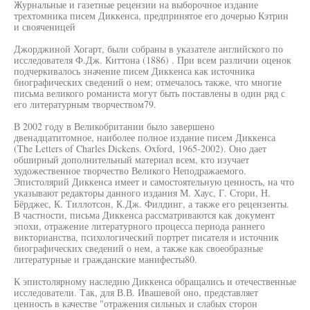
Журнальные и газетные рецензии на выборочное издание
трехтомника писем Диккенса, предпринятое его дочерью Кэтрин
и свояченицей
Джорджиной Хогарт, были собраны в указателе английского по
исследователя Ф.Дж. Киттона (1886) . При всем различии оценок
подчеркивалось значение писем Диккенса как источника
биографических сведений о нем; отмечалось также, что многие
письма великого романиста могут быть поставлены в один ряд с
его литературным творчеством79.
В 2002 году в Великобритании было завершено
двенадцатитомное, наиболее полное издание писем Диккенса
(The Letters of Charles Dickens. Oxford, 1965-2002). Оно дает
обширный дополнительный материал всем, кто изучает
художественное творчество Великого Неподражаемого.
Эпистолярий Диккенса имеет и самостоятельную ценность, на что
указывают редакторы данного издания М. Хаус, Г. Стори, Н.
Бёрджес, К. Тиллотсон, К.Дж. Филдинг, а также его рецензенты.
В частности, письма Диккенса рассматриваются как документ
эпохи, отражение литературного процесса периода раннего
викторианства, психологический портрет писателя и источник
биографических сведений о нем, а также как своеобразные
литературные и гражданские манифесты80.
К эпистолярному наследию Диккенса обращались и отечественные
исследователи. Так, для В.В. Ивашевой оно, представляет
ценность в качестве "отражения сильных и слабых сторон