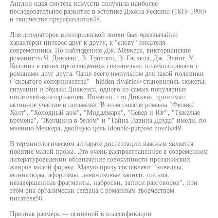
Англии идея синтеза искусств получила наиболее
последовательное развитие в эстетике Джона Рескина (1819-1900)
и творчестве прерафаэлитов48.
Для литераторов викторианской эпохи был чрезвычайно
характерен интерес друг к другу, к "слову" писателя-
современника. По наблюдению Дж. Меккера, викторианские
романисты Ч. Диккенс, Э. Троллоп, Э. Гаскелл, Дж. Элиот, У.
Коллинз в своих произведениях сознательно полемизировали с
романами друг друга. Чаще всего импульсом для такой полемики
("скрытого соперничества" - hidden rivalries) становились сюжеты,
ситуации и образы Диккенса, одного из самых популярных
писателей-викторианцев. Понятно, что Диккенс принимал
активное участие в полемике. В этом смысле романы "Феликс
Холт", "Холодный дом", "Миддлмарч", "Север и Юг", "Тяжелые
времена", "Женщина в белом" и "Тайна Эдвина Друда" имели, по
мнению Меккера, двойную цель (double-purpose novels)49.
В терминологическом аппарате диссертации важным является
понятие малой прозы. Это очень распространенное в современном
литературоведении обозначение совокупности прозаических
жанров малой формы. Малую прозу составляют "новеллы,
миниатюры, афоризмы, дневниковые записи, письма,
незавершенные фрагменты, наброски, записи разговоров", при
этом она органически связана с романным творчеством
писателя50.
Признак размера — основной в классификации