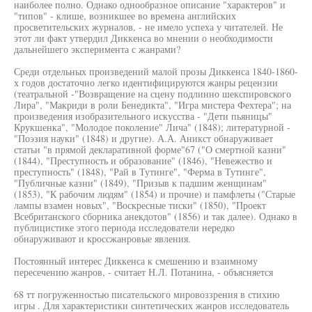
наиболее полно. Однако однообразное описание "характеров" и
"типов" - клише, возникшее во времена английских
просветительских журналов, - не имело успеха у читателей. Не
этот ли факт утвердил Диккенса во мнении о необходимости
дальнейшего эксперимента с жанрами?
Среди отдельных произведений малой прозы Диккенса 1840-1860-
х годов достаточно легко идентифицируются жанры рецензии
(театральной -"Возвращение на сцену подлинно шекспировского
Лира", "Макриди в роли Бенедикта", "Игра мистера Фехтера"; на
произведения изобразительного искусства - "Дети пьяницы"
Крукшенка", "Молодое поколение" Лича" (1848); литературной -
"Поэзия науки" (1848) и другие). А.А. Аникст обнаруживает
статьи "в прямой декларативной форме"67 ("О смертной казни"
(1844), "Преступность и образование" (1846), "Невежество и
преступность" (1848), "Рай в Тутинге", "Ферма в Тутинге",
"Публичные казни" (1849), "Призыв к падшим женщинам"
(1853), "К рабочим людям" (1854) и прочие) и памфлеты ("Старые
лампы взамен новых", "Воскресные тиски" (1850), "Проект
Всебританского сборника анекдотов" (1856) и так далее). Однако в
публицистике этого периода исследователи нередко
обнаруживают и кроссжанровые явления.
Постоянный интерес Диккенса к смешению и взаимному
пересечению жанров, - считает Н.Л. Потанина, - объясняется
68 тт погруженностью писательского мировоззрения в стихию
игры . Для характеристики синтетических жанров исследователь