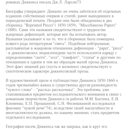
романах Диккенса писала Дж.Л. Ларсон73.
Биографы утверждают: Диккенс не очень заботился об отдельных
изданиях собственных очерков и статей, ранее выходивших в
периодической печати. Позднее они были объединены в два
сборника: "Reprinted Pieces"( 1850-1859), "Miscellaneous Papers"
(1880). Сами эти названия свидетельствуют о трудностях
жанровых дефиниций, которые мог бы испытывать автор.
Названия указывают и на то, что в сборниках была помещена
всякого рода литературная "смесь". Подобные нейтральные,
расплывчатые в жанровом отношении дефиниции - "paper', "piece"
- в диккенсовских энциклопедиях часто используются наряду с
определениями "скетч", "эссе", "памфлет", "статья" и другими по
отношению к одним и тем же образцам малой прозы Диккенса.
Этот факт лишний раз (пусть и косвенно) свидетельствует о
синтетическом характере диккенсовской прозы.
В художественной прозе и публицистике Диккенса 1850-1860-х
годов чрезвычайно важна и существенна другая разновидность
"чужого слова" - "рассказ рассказчика". Эта проблема, уже
становившаяся предметом исследовательского внимания в связи с
романным творчеством Диккенса (в работах М.М. Бахтина, Е.И.
Клименко, Е.П. Прошкиной, С.Н. Филюшкиной исследовался
феномен "чужой речи"74), вследствие своей масштабности и
многоаспектности должна, по нашему мнению, стать предметом
отдельного исследования.
География писем Диккенса так же широка, как и круг его