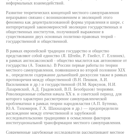
неформальных взаимодействий.
Развитие теоретических концепций местного самоуправления
неразрывно связано с возникновением и эволюцией этого
феномена как децентрализованной формы управления и шире, с
интерпретацией закономерностей эволюции государственных и
общественных институтов, получившей выражение в
существовании двух основных политико-правовых теорий -
государственной и общественной.
В рамках европейской традиции государство и общество
представляют собой единство (JI. Штейн, Р. Гнейст, Г. Еллинек),
в рамках англосаксонской - общество мыслится как автономное от
государства (А. Токвиль). В России первые работы по теории
местного самоуправления, появившиеся во второй половине XIX
в., определили содержание дальнейшей дискуссии также в рамках
противоречия между общественной (В.Н. Пешков, А.И.
Васильчиков и др.) и государственной (Н.М. Коркунов, Н.И.
Лазаревский, А.Д. Градовский, В.П. Безобразов) теориями.
Революционные события начала XX в. и советский период, для
которого характерно рассмотрение самоуправленческой
проблематики в рамках теории народовластия (А.П. Бутенко,
Ю.А. Тихомиров, Г.Х. Шахназаров и др.) — предопределили
расхождение между отечественной и зарубежной
исследовательскими традициями в осмыслении факторов
институциональной трансформации местного самоуправления.
Современные зарубежные исследователи рассматривают местное