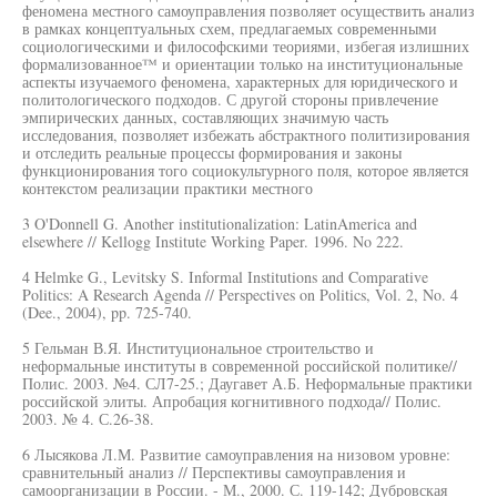
феномена местного самоуправления позволяет осуществить анализ
в рамках концептуальных схем, предлагаемых современными
социологическими и философскими теориями, избегая излишних
формализованное™ и ориентации только на институциональные
аспекты изучаемого феномена, характерных для юридического и
политологического подходов. С другой стороны привлечение
эмпирических данных, составляющих значимую часть
исследования, позволяет избежать абстрактного политизирования
и отследить реальные процессы формирования и законы
функционирования того социокультурного поля, которое является
контекстом реализации практики местного
3 O'Donnell G. Another institutionalization: LatinAmerica and
elsewhere // Kellogg Institute Working Paper. 1996. No 222.
4 Helmke G., Levitsky S. Informal Institutions and Comparative
Politics: A Research Agenda // Perspectives on Politics, Vol. 2, No. 4
(Dee., 2004), pp. 725-740.
5 Гельман В.Я. Институциональное строительство и
неформальные институты в современной российской политике//
Полис. 2003. №4. СЛ7-25.; Даугавет А.Б. Неформальные практики
российской элиты. Апробация когнитивного подхода// Полис.
2003. № 4. С.26-38.
6 Лысякова Л.М. Развитие самоуправления на низовом уровне:
сравнительный анализ // Перспективы самоуправления и
самоорганизации в России. - М., 2000. С. 119-142; Дубровская