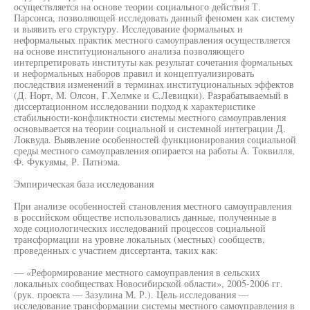
осуществляется на основе теории социального действия Т.
Парсонса, позволяющей исследовать данный феномен как систему
и выявить его структуру. Исследование формальных и
неформальных практик местного самоуправления осуществляется
на основе институционального анализа позволяющего
интерпретировать институты как результат сочетания формальных
и неформальных наборов правил и концептуализировать
последствия изменений в терминах институциональных эффектов
(Д. Норт, М. Олсон, Г.Хелмке и С.Левицки). Разрабатываемый в
диссертационном исследовании подход к характеристике
стабильности-конфликтности системы местного самоуправления
основывается на теории социальной и системной интеграции Д.
Локвуда. Выявление особенностей функционирования социальной
среды местного самоуправления опирается на работы А. Токвилля,
Ф. Фукуямы, Р. Патнэма.
Эмпирическая база исследования
При анализе особенностей становления местного самоуправления
в российском обществе использовались данные, полученные в
ходе социологических исследований процессов социальной
трансформации на уровне локальных (местных) сообществ,
проведенных с участием диссертанта, таких как:
— «Реформирование местного самоуправления в сельских
локальных сообществах Новосибирской области», 2005-2006 гг.
(рук. проекта — Зазулина М. Р.). Цель исследования —
исследование трансформации системы местного самоуправления в