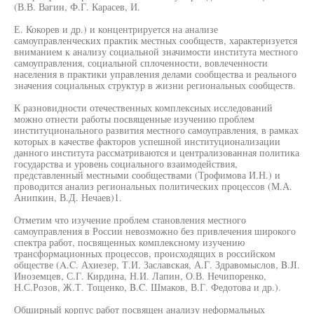
(В.В. Вагин, Ф.Г. Карасев, И.
Е. Кокорев и др.) и концентрируется на анализе
самоуправленческих практик местных сообществ, характеризуется
вниманием к анализу социальной значимости института местного
самоуправления, социальной сплоченности, вовлеченности
населения в практики управления делами сообщества и реального
значения социальных структур в жизни региональных сообществ.
К разновидности отечественных комплексных исследований
можно отнести работы посвященные изучению проблем
институционального развития местного самоуправления, в рамках
которых в качестве факторов успешной институционализации
данного института рассматриваются и централизованная политика
государства и уровень социального взаимодействия,
представленный местными сообществами (Трофимова И.Н.) и
проводится анализ региональных политических процессов (М.А.
Анипкин, В.Д. Нечаев)1.
Отметим что изучение проблем становления местного
самоуправления в России невозможно без привлечения широкого
спектра работ, посвященных комплексному изучению
трансформационных процессов, происходящих в российском
обществе (A.C. Ахиезер, Т.И. Заславская, А.Г. Здравомыслов, B.JI.
Иноземцев, С.Г. Кирдина, Н.И. Лапин, О.В. Нечипоренко,
Н.С.Розов, Ж.Т. Тощенко, B.C. Шмаков, В.Г. Федотова и др.).
Обширный корпус работ посвящен анализу неформальных