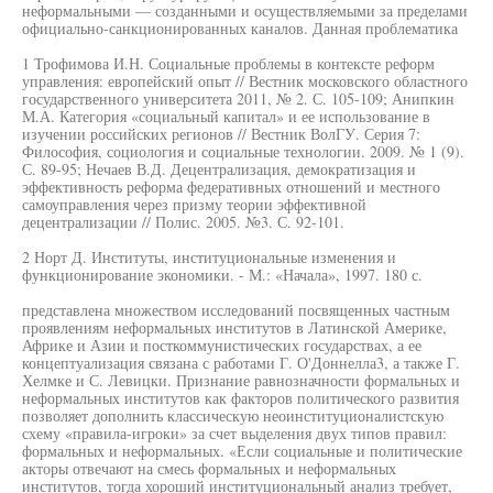
неформальными — созданными и осуществляемыми за пределами
официально-санкционированных каналов. Данная проблематика
1 Трофимова И.Н. Социальные проблемы в контексте реформ
управления: европейский опыт // Вестник московского областного
государственного университета 2011, № 2. С. 105-109; Анипкин
М.А. Категория «социальный капитал» и ее использование в
изучении российских регионов // Вестник ВолГУ. Серия 7:
Философия, социология и социальные технологии. 2009. № 1 (9).
С. 89-95; Нечаев В.Д. Децентрализация, демократизация и
эффективность реформа федеративных отношений и местного
самоуправления через призму теории эффективной
децентрализации // Полис. 2005. №3. С. 92-101.
2 Норт Д. Институты, институциональные изменения и
функционирование экономики. - М.: «Начала», 1997. 180 с.
представлена множеством исследований посвященных частным
проявлениям неформальных институтов в Латинской Америке,
Африке и Азии и посткоммунистических государствах, а ее
концептуализация связана с работами Г. О'Доннелла3, а также Г.
Хелмке и С. Левицки. Признание равнозначности формальных и
неформальных институтов как факторов политического развития
позволяет дополнить классическую неоинституционалистскую
схему «правила-игроки» за счет выделения двух типов правил:
формальных и неформальных. «Если социальные и политические
акторы отвечают на смесь формальных и неформальных
институтов, тогда хороший институциональный анализ требует,