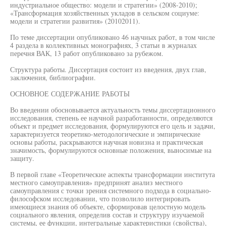
индустриальное общество: модели и стратегии» (2008-2010);
«Трансформация хозяйственных укладов в сельском социуме:
модели и стратегии развития» (20102011).
По теме диссертации опубликовано 46 научных работ, в том числе
4 раздела в коллективных монографиях, 3 статьи в журналах
перечня ВАК, 13 работ опубликовано за рубежом.
Структура работы. Диссертация состоит из введения, двух глав,
заключения, библиографии.
ОСНОВНОЕ СОДЕРЖАНИЕ РАБОТЫ
Во введении обосновывается актуальность темы диссертационного
исследования, степень ее научной разработанности, определяются
объект и предмет исследования, формулируются его цель и задачи,
характеризуется теоретико-методологические и эмпирические
основы работы, раскрываются научная новизна и практическая
значимость, формулируются основные положения, выносимые на
защиту.
В первой главе «Теоретические аспекты трансформации института
местного самоуправления» предпринят анализ местного
самоуправления с точки зрения системного подхода в социально-
философском исследовании, что позволило интегрировать
имеющиеся знания об объекте, сформировав целостную модель
социального явления, определив состав и структуру изучаемой
системы, ее функции, интегральные характеристики (свойства),