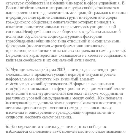
структуру сообщества и имеющих интерес в сфере управления. В
России особенностью интеграции внутри сообщества является
одновременно непредставленность ассоциаций гражданского типа
и формирование крайне сильных групп интересов вне сферы
гражданского общества, вмешательство которых приводит к
изменению институциональных параметров муниципальной
системы. Неоформленность сообщества как субъекта локальной
политики обусловлена социокультурными факторами
(преобладанием общинного типа отношений); и социальными
факторами (последствия «трансформационного шока»,
проявляющиеся в низких показателях социального самочувствия).
Выделенные характеристики сказываются на качестве социального
капитала сообществ и их социальной активности.
5. Муниципальная реформа 2003 г. не преодолела тенденции
сложившиеся в предшествующий период и актуализировала
неформальные институты как значимый элемент
самоуправленческой деятельности. Неформальные практики
самоуправления выполняют функцию интеграции местной власти
во внешний институциональный контекст, а также координации
различных уровней самоуправления между собой. Как показали
исследования, следствием этих процессов является постепенная
легитимация института местного самоуправления в глазах
населения и одновременно трансформация представлений о
сущности местного самоуправления.
6. На современном этапе на уровне местных сообществ
наблюдается становление двух моделей местного самоуправления,