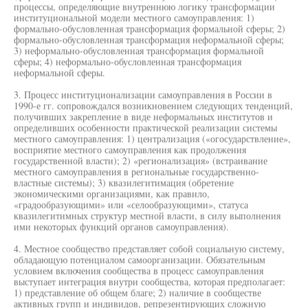
процессы, определяющие внутреннюю логику трансформации
институциональной модели местного самоуправления: 1)
формально-обусловленная трансформация формальной сферы; 2)
формально-обусловленная трансформация неформальной сферы;
3) неформально-обусловленная трансформация формальной
сферы; 4) неформально-обусловленная трансформация
неформальной сферы.
3. Процесс институционализации самоуправления в России в
1990-е гг. сопровождался возникновением следующих тенденций,
получивших закрепление в виде неформальных институтов и
определивших особенности практической реализации системы
местного самоуправления: 1) централизация («огосударствление»,
восприятие местного самоуправления как продолжения
государственной власти); 2) «регионализация» (встраивание
местного самоуправления в региональные государственно-
властные системы); 3) квазилегитимация (обретение
экономическими организациями, как правило,
«градообразующими» или «селообразующими», статуса
квазилегитимных структур местной власти, в силу выполнения
ими некоторых функций органов самоуправления).
4. Местное сообщество представляет собой социальную систему,
обладающую потенциалом самоорганизации. Обязательным
условием включения сообщества в процесс самоуправления
выступает интеграция внутри сообщества, которая предполагает:
1) представление об общем благе; 2) наличие в сообществе
активных групп и индивидов, репрезентирующих сложную