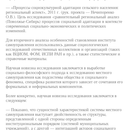
— «Процессы социокультурной адаптации сельского населения:
региональный аспект», 2011 г. (рук. проекта — Нечипоренко
О.В.). Цель исследования -сравнительный региональный анализ
(Поволжье-Сибирь) процессов социальной адаптации в контексте
современных социально-экономических и политических
изменений.
Для вторичного анализа особенностей становления института
самоуправления использовались данные социологических
исследований отечественных коллективов и организаций (таких
как ВЦИОМ, ФОМ, ИСПИ РАН и пр.), а также статистические и
справочные материалы.
Научная новизна исследования заключается в выработке
социально-философского подхода к исследованию местного
самоуправления как подсистемы общества и социального
феномена, специфика развития которого зависит от сочетания его
формальных и неформальных компонентов.
Более конкретно, научная новизна исследования заключается в
следующем:
— Показано, что сущностной характеристикой системы местного
самоуправления выступает двойственность ее структуры,
представленной с одной стороны определенным
институциональным порядком (системой муниципальных
учреждений), а с другой — интеграцией акторов социального