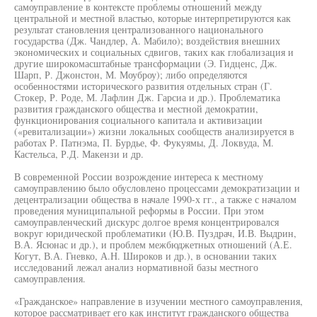
самоуправление в контексте проблемы отношений между
центральной и местной властью, которые интерпретируются как
результат становления централизованного национального
государства (Дж. Чандлер, А. Мабило); воздействия внешних
экономических и социальных сдвигов, таких как глобализация и
другие широкомасштабные трансформации (Э. Гидценс, Дж.
Шарп, Р. Джонстон, М. Моуброу); либо определяются
особенностями исторического развития отдельных стран (Г.
Стокер, Р. Роде, М. Лафлин Дж. Гарсиа и др.). Проблематика
развития гражданского общества и местной демократии,
функционирования социального капитала и активизации
(«ревитализации») жизни локальных сообществ анализируется в
работах Р. Патнэма, П. Бурдье, Ф. Фукуямы, Д. Локвуда, М.
Кастельса, Р.Д. Макензи и др.
В современной России возрождение интереса к местному
самоуправлению было обусловлено процессами демократизации и
децентрализации общества в начале 1990-х гг., а также с началом
проведения муниципальной реформы в России. При этом
самоуправленческий дискурс долгое время концентрировался
вокруг юридической проблематики (Ю.В. Пуздрач, И.В. Выдрин,
В.А. Ясюнас и др.), и проблем межбюджетных отношений (А.Е.
Когут, В.А. Гневко, А.Н. Широков и др.), в основании таких
исследований лежал анализ нормативной базы местного
самоуправления.
«Гражданское» направление в изучении местного самоуправления,
которое рассматривает его как институт гражданского общества