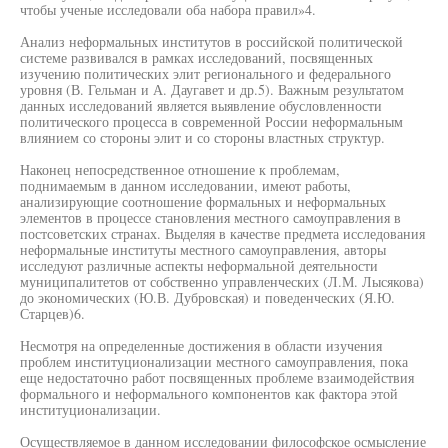
чтобы ученые исследовали оба набора правил»4.
Анализ неформальных институтов в российской политической
системе развивался в рамках исследований, посвященных
изучению политических элит регионального и федерального
уровня (В. Гельман и А. Даугавет и др.5). Важным результатом
данных исследований является выявление обусловленности
политического процесса в современной России неформальным
влиянием со стороны элит и со стороны властных структур.
Наконец непосредственное отношение к проблемам,
поднимаемым в данном исследовании, имеют работы,
анализирующие соотношение формальных и неформальных
элементов в процессе становления местного самоуправления в
постсоветских странах. Выделяя в качестве предмета исследования
неформальные институты местного самоуправления, авторы
исследуют различные аспекты неформальной деятельности
муниципалитетов от собственно управленческих (Л.М. Лысякова)
до экономических (Ю.В. Дубровская) и поведенческих (Я.Ю.
Старцев)6.
Несмотря на определенные достижения в области изучения
проблем институционализации местного самоуправления, пока
еще недостаточно работ посвященных проблеме взаимодействия
формального и неформального компонентов как фактора этой
институционализации.
Осуществляемое в данном исследовании философское осмысление