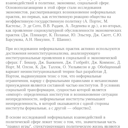
взаимодействий в политике, экономике, социальной сфере.
Основополагающими в этой сфере стали исследования
экономистов, рассматривающих возникновение неформальных
практик, во-первых, как естественную реакцию общества на
неэффективную государственную политику (А. Портес, М.
Кастельс, Э. де Сото, В.В. Радаев, А. Леденева и др.), а во-вторых,
как проявление социокультурной обусловленности экономических
практик (Дж. Пликкерт, К. Поланьи, Ю. Эльстер, Дж. Скотт, С.Ю.
Барсукова, А.Н. Никулин, Т. Шанин).
При исследовании неформальных практик активно используются
достижения неоипституционализма, анализирующего
институциональные проявления в социальной и экономической
сферах: Г. Беккер, Дж. Бьюкенен, Дж. Гэлбрейт, Дж. Коммонс, Д.
Норт, М. Олсон, К. Дж. Таллок, О. Уильямсон и др. Обобщенный
вариант неоинституциональной теории был разработан Д.
Нортом, выдвинувшим тезис о том, что неформальные
ограничения, наряду с формальными правилами и механизмами
принуждения являются составной частью институтов. В условиях
социальной трансформации, сущностью которой является
«импорт» определенных институтов и возникновение ситуации
неопределенности, неформальные институты уменьшают
неопределенность, в которой оказываются с одной стороны
институты формальные, а с другой — общество2.
В основе исследований неформальных взаимодействий в
политической сфере лежит тезис о том, что, значительная часть
"правил игры", структурирующих политическую жизнь являются