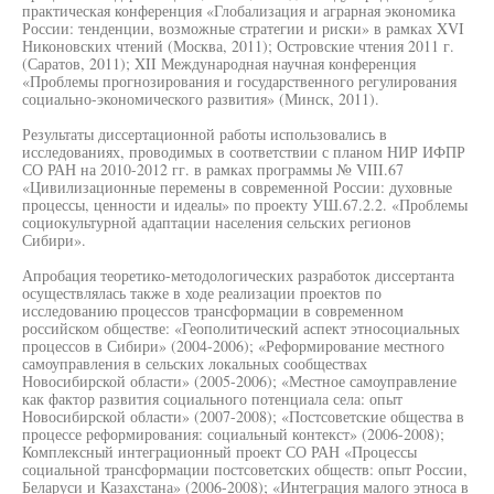
практическая конференция «Глобализация и аграрная экономика
России: тенденции, возможные стратегии и риски» в рамках XVI
Никоновских чтений (Москва, 2011); Островские чтения 2011 г.
(Саратов, 2011); XII Международная научная конференция
«Проблемы прогнозирования и государственного регулирования
социально-экономического развития» (Минск, 2011).
Результаты диссертационной работы использовались в
исследованиях, проводимых в соответствии с планом НИР ИФПР
СО РАН на 2010-2012 гг. в рамках программы № VIII.67
«Цивилизационные перемены в современной России: духовные
процессы, ценности и идеалы» по проекту УШ.67.2.2. «Проблемы
социокультурной адаптации населения сельских регионов
Сибири».
Апробация теоретико-методологических разработок диссертанта
осуществлялась также в ходе реализации проектов по
исследованию процессов трансформации в современном
российском обществе: «Геополитический аспект этносоциальных
процессов в Сибири» (2004-2006); «Реформирование местного
самоуправления в сельских локальных сообществах
Новосибирской области» (2005-2006); «Местное самоуправление
как фактор развития социального потенциала села: опыт
Новосибирской области» (2007-2008); «Постсоветские общества в
процессе реформирования: социальный контекст» (2006-2008);
Комплексный интеграционный проект СО РАН «Процессы
социальной трансформации постсоветских обществ: опыт России,
Беларуси и Казахстана» (2006-2008); «Интеграция малого этноса в