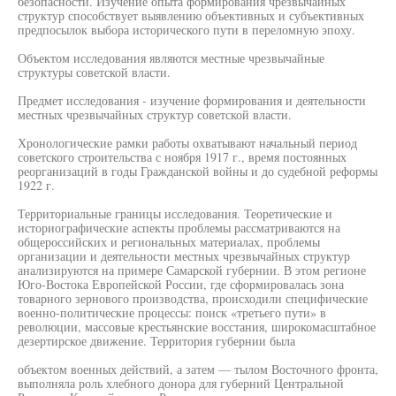
безопасности. Изучение опыта формирования чрезвычайных
структур способствует выявлению объективных и субъективных
предпосылок выбора исторического пути в переломную эпоху.
Объектом исследования являются местные чрезвычайные
структуры советской власти.
Предмет исследования - изучение формирования и деятельности
местных чрезвычайных структур советской власти.
Хронологические рамки работы охватывают начальный период
советского строительства с ноября 1917 г., время постоянных
реорганизаций в годы Гражданской войны и до судебной реформы
1922 г.
Территориальные границы исследования. Теоретические и
историографические аспекты проблемы рассматриваются на
общероссийских и региональных материалах, проблемы
организации и деятельности местных чрезвычайных структур
анализируются на примере Самарской губернии. В этом регионе
Юго-Востока Европейской России, где сформировалась зона
товарного зернового производства, происходили специфические
военно-политические процессы: поиск «третьего пути» в
революции, массовые крестьянские восстания, широкомасштабное
дезертирское движение. Территория губернии была
объектом военных действий, а затем — тылом Восточного фронта,
выполняла роль хлебного донора для губерний Центральной