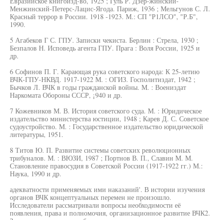
Евразийское книгоизд-во, 1925 ; Гуль Р. Дзер-жинский-
Менжинский-Петерс-Лацис-Ягода. Париж, 1936 ; Мельгунов С. Л.
Красный террор в России. 1918 -1923. М.: СП "Р1ЛСО", "Р.Б",
1990.
5 Агабеков Г С. ГПУ. Записки чекиста. Берлин : Стрела, 1930 ;
Безпалов Н. Исповедь агента ГПУ. Прага : Воля России, 1925 и
др.
6 Софинов П. Г. Карающая рука советского народа: К 25-летию
ВЧК-ГПУ-НКВД. 1917-1922 М. : ОГИЗ. Госполитиздат, 1942 ;
Бычков Л. ВЧК в годы гражданской войны. М. : Воениздат
Наркомата Обороны СССР, ¡940 и др.
7 Кожевников М. В. История советского суда. М. : Юридическое
издательство министерства юстиции, 1948 ; Карев Д. С. Советское
судоустройство. М. : Государственное издательство юридической
литературы, 1951.
8 Титов Ю. П. Развитие системы советских революционных
трибуналов. М. : ВЮЗИ, 1987 ; Портнов В. П., Славин М. М.
Становление правосудия в Советской России (1917-1922 гг.) М.:
Наука, 1990 и др.
адекватности применяемых ими наказаний'. В истории изучения
органов ВЧК концептуальных перемен не произошло.
Исследователи рассматривали вопросы необходимости её
появления, права и полномочия, организационное развитие ВЧК2.