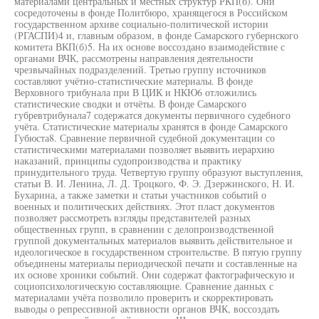
материалами центральных и местных структур РКП(б). Они
сосредоточены в фонде Политбюро, хранящегося в Российском
государственном архиве социально-политической истории
(РГАСПИ)4 и, главным образом, в фонде Самарского губернского
комитета ВКП(б)5. На их основе воссоздано взаимодействие с
органами ВЧК, рассмотрены направления деятельности
чрезвычайных подразделений. Третью группу источников
составляют учётно-статистические материалы. В фонде
Верховного трибунала при В ЦИК и НКЮ6 отложились
статистические сводки и отчёты. В фонде Самарского
губревтрибунала7 содержатся документы первичного судебного
учёта. Статистические материалы хранятся в фонде Самарского
Губюста8. Сравнение первичной судебной документации со
статистическими материалами позволяет выявить иерархию
наказаний, принципы судопроизводства и практику
принудительного труда. Четвертую группу образуют выступления,
статьи В. И. Ленина, Л. Д. Троцкого, Ф. Э. Дзержинского, Н. И.
Бухарина, а также заметки и статьи участников событий о
военных и политических действиях. Этот пласт документов
позволяет рассмотреть взгляды представителей разных
общественных групп, в сравнении с делопроизводственной
группой документальных материалов выявить действительное и
идеологическое в государственном строительстве. В пятую группу
объединены материалы периодической печати и составленные на
их основе хроники событий. Они содержат фактографическую и
социопсихологическую составляющие. Сравнение данных с
материалами учёта позволило проверить и скорректировать
выводы о репрессивной активности органов ВЧК, воссоздать