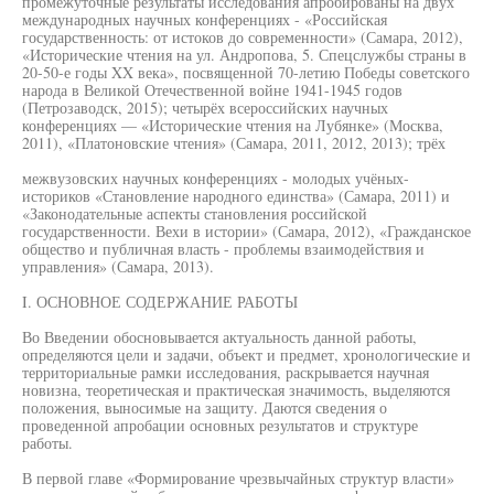
промежуточные результаты исследования апробированы на двух
международных научных конференциях - «Российская
государственность: от истоков до современности» (Самара, 2012),
«Исторические чтения на ул. Андропова, 5. Спецслужбы страны в
20-50-е годы XX века», посвященной 70-летию Победы советского
народа в Великой Отечественной войне 1941-1945 годов
(Петрозаводск, 2015); четырёх всероссийских научных
конференциях — «Исторические чтения на Лубянке» (Москва,
2011), «Платоновские чтения» (Самара, 2011, 2012, 2013); трёх
межвузовских научных конференциях - молодых учёных-
историков «Становление народного единства» (Самара, 2011) и
«Законодательные аспекты становления российской
государственности. Вехи в истории» (Самара, 2012), «Гражданское
общество и публичная власть - проблемы взаимодействия и
управления» (Самара, 2013).
I. ОСНОВНОЕ СОДЕРЖАНИЕ РАБОТЫ
Во Введении обосновывается актуальность данной работы,
определяются цели и задачи, объект и предмет, хронологические и
территориальные рамки исследования, раскрывается научная
новизна, теоретическая и практическая значимость, выделяются
положения, выносимые на защиту. Даются сведения о
проведенной апробации основных результатов и структуре
работы.
В первой главе «Формирование чрезвычайных структур власти»