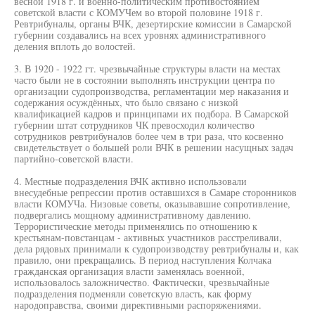
весной 1918 г. и военно-политическим противостоянием
советской власти с КОМУЧем во второй половине 1918 г.
Ревтрибуналы, органы ВЧК, дезертирские комиссии в Самарской
губернии создавались на всех уровнях административного
деления вплоть до волостей.
3. В 1920 - 1922 гт. чрезвычайные структуры власти на местах
часто были не в состоянии выполнять инструкции центра по
организации судопроизводства, регламентации мер наказания и
содержания осуждённых, что было связано с низкой
квалификацией кадров и принципами их подбора. В Самарской
губернии штат сотрудников ЧК превосходил количество
сотрудников ревтрибуналов более чем в три раза, что косвенно
свидетельствует о большей роли ВЧК в решении насущных задач
партийно-советской власти.
4. Местные подразделения ВЧК активно использовали
внесудебные репрессии против оставшихся в Самаре сторонников
власти КОМУЧа. Низовые советы, оказывавшие сопротивление,
подвергались мощному административному давлению.
Террористические методы применялись по отношению к
крестьянам-повстанцам - активных участников расстреливали,
дела рядовых принимали к судопроизводству ревтрибуналы и, как
правило, они прекращались. В период наступления Колчака
гражданская организация власти заменялась военной,
использовалось заложничество. Фактически, чрезвычайные
подразделения подменяли советскую власть, как форму
народоправства, своими директивными распоряжениями.