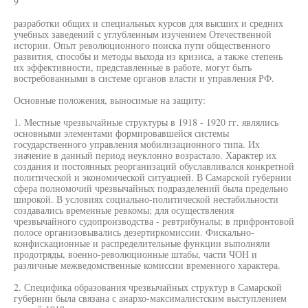
9
разработки общих и специальных курсов для высших и средних
учебных заведений с углубленным изучением Отечественной
истории. Опыт революционного поиска пути общественного
развития, способы и методы выхода из кризиса, а также степень
их эффективности, представленные в работе, могут быть
востребованными в системе органов власти и управления РФ.
Основные положения, выносимые на защиту:
1. Местные чрезвычайные структуры в 1918 - 1920 гг. являлись
основными элементами формировавшейся системы
государственного управления мобилизационного типа. Их
значение в данный период неуклонно возрастало. Характер их
создания и постоянных реорганизаций обуславливался конкретной
политической и экономической ситуацией. В Самарской губернии
сфера полномочий чрезвычайных подразделений была предельно
широкой. В условиях социально-политической нестабильности
создавались временные ревкомы; для осуществления
чрезвычайного судопроизводства - ревтрибуналы; в прифронтовой
полосе организовывались дезертиркомиссии. Фискально-
конфискационные и распределительные функции выполняли
продотряды, военно-революционные штабы, части ЧОН и
различные межведомственные комиссии временного характера.
2. Специфика образования чрезвычайных структур в Самарской
губернии была связана с анархо-максималистским выступлением