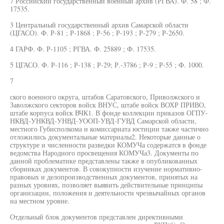
7 Российский государственный военный архив (РГВА). Ф. 58 ; Ф.
17535.
3 Центральный государственный архив Самарской области
(ЦГАСО). Ф. Р-81 ; Р-1868 ; Р-56 ; Р-193 ; Р-279 ; Р-2650.
4 ГАРФ. Ф. Р-1105 ; РГВА. Ф. 25889 ; Ф. 17535.
5 ЦГАСО. Ф. Р-116 ; Р-138 ; Р-29; Р.-3786 ; Р-9 ; Р-55 ; Ф. 1000.
7
ского военного округа, штабов Саратовского, Приволжского и
Заволжского секторов войск ВНУС, штабе войск ВОХР ПРИВО,
штабе корпуса войск ВЧК1. В фонде коллекции приказов ОГПУ-
НКВД-УНКВД-УНВД-УООП-УВД-ГУВД Самарской области,
местного Губисполкома и комиссариата юстиции также частично
отложились документальные материалы2. Некоторые данные о
структуре и численности разведки КОМУЧа содержатся в фонде
ведомства Народного просвещения КОМУЧа3. Документы по
данной проблематике представлены также в опубликованных
сборниках документов. В совокупности изучение нормативно-
правовых и делопроизводственных документов, принятых на
разных уровнях, позволяет выявить действительные принципы
организации, положения и деятельности чрезвычайных органов
на местном уровне.
Отдельный блок документов представлен директивными