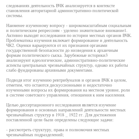
следованиях деятельность ВЧК анализируется в контексте
становления авторитарной административно-политической
системы.
Наименее изученному вопросу - широкомасштабным социальным
и политическим репрессиям - уделено значительное внимание1.
Активно выходят исследования по истории местных органов ВЧК.
Проблематика изучения включает формирование и деятельность
ЧК2. Оценки варьируются от их признания органами
государственной безопасности до низведения к архаичным
формам политического сыска. Зарубежные историки3
анализируют идеологические, административно-политические
аспекты центральных чрезвычайных структур, однако их работы
слабо фундированы архивными документами.
Подводя итог изучению ревтрибуналов и органов ВЧК в целом,
отметим, что остаются дискуссионными и недостаточно
изученными вопросы их формирования на местном уровне, роли
в системе советского управления, отношения к ним населения.
Целью диссертационного исследования является изучение
формирования и основных направлений деятельности местных
чрезвычайных структур в 1918 _ 1922 гг. Для достижения
поставленной цели были определены следующие задачи:
- рассмотреть структуру, права и полномочия местных
чрезвычайных подразделений;