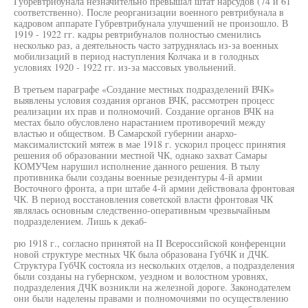
Губревтрибунала незначительно превышал штат нарсудов (74 и 61
соответственно). После реорганизации военного ревтрибунала в
кадровом аппарате Губревтрибунала улучшений не произошло. В
1919 - 1922 гг. кадры ревтрибуналов полностью сменились
несколько раз, а деятельность часто затруднялась из-за военных
мобилизаций в период наступления Колчака и в голодных
условиях 1920 - 1922 гг. из-за массовых увольнений.
В третьем параграфе «Создание местных подразделений ВЧК»
выявлены условия создания органов ВЧК, рассмотрен процесс
реализации их прав и полномочий. Создание органов ВЧК на
местах было обусловлено нарастанием противоречий между
властью и обществом. В Самарской губернии анархо-
максималистский мятеж в мае 1918 г. ускорил процесс принятия
решения об образовании местной ЧК, однако захват Самары
КОМУЧем нарушил исполнение данного решения. В тылу
противника были созданы военные резидентуры 4-й армии
Восточного фронта, а при штабе 4-й армии действовала фронтовая
ЧК. В период восстановления советской власти фронтовая ЧК
являлась основным следственно-оперативным чрезвычайным
подразделением. Лишь к декаб-
рю 1918 г., согласно принятой на II Всероссийской конференции
новой структуре местных ЧК была образована ГубЧК и ДЧК.
Структура ГубЧК состояла из нескольких отделов, а подразделения
были созданы на губернском, уездном и волостном уровнях,
подразделения ДЧК возникли на железной дороге. Законодателем
они были наделены правами и полномочиями по осуществлению