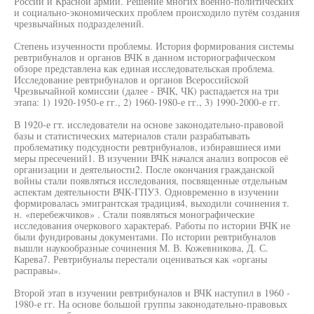
России и Красной армии. Решение многих военно-политических
и социально-экономических проблем происходило путём создания
чрезвычайных подразделений.
Степень изученности проблемы. История формирования системы
ревтрибуналов и органов ВЧК в данном историографическом
обзоре представлена как единая исследовательская проблема.
Исследование ревтрибуналов и органов Всероссийской
Чрезвычайной комиссии (далее - ВЧК, ЧК) распадается на три
этапа: 1) 1920-1950-е гг., 2) 1960-1980-е гг., 3) 1990-2000-е гг.
В 1920-е гт. исследователи на основе законодательно-правовой
базы и статистических материалов стали разрабатывать
проблематику подсудности ревтрибуналов, избиравшиеся ими
меры пресечений1. В изучении ВЧК начался анализ вопросов её
организации и деятельности2. После окончания гражданской
войны стали появляться исследования, посвященные отдельным
аспектам деятельности ВЧК-ГПУ3. Одновременно в изучении
формировалась эмигрантская традиция4, выходили сочинения т.
н. «перебежчиков» . Стали появляться монографические
исследования очеркового характера6. Работы по истории ВЧК не
были фундированы документами. По истории ревтрибуналов
вышли наукообразные сочинения М. В. Кожевникова, Д. С.
Карева7. Ревтрибуналы перестали оцениваться как «органы
расправы».
Второй этап в изучении ревтрибуналов и ВЧК наступил в 1960 -
1980-е гг. На основе большой группы законодательно-правовых