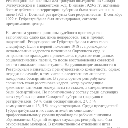
Революционный военный ж/д трибунал объединённых Самаро-
Златоустовской и Ташкентской ж/д. В начале 1920-х гг. активные
боевые действия на территории губернии были закончены и в
июле 1921 г. Военный ревтрибунал был реорганизован. В сентябре
1922 г. Губревтрибунал был ликвидирован, согласно
предписаниям центра.
На местном уровне принципы судебного производства
выполнялись слабо как из-за недоработок, так и прямых
нарушений. Рекрутирование Губревтрибунала имело свою
специфику. Если в первой половине 1918 г. происходило
использование кадрового потенциала Окружного суда, к
отправлению правосудия привлекались представители разных
социалистических партий, то после восстановления советской
власти сложилась иная ситуация. На руководящие должности в
Ревтрибунале назначались преимущественно коммунисты, однако
нередко на службе, в том числе в следственном аппарате,
находились беспартийные. В транспортном ревтрибунале
сложилась такая расстановка кадров, когда руководящие
должности занимали коммунисты со стажем, а следователями
были беспартийные. По политическому составу среди служащих
всех судебных органов Самарской губернии (нарсудов и
ревтрибуналов) 59 % были беспартийными, 27, 5 %
коммунистами и 13, 5 % сочувствующими. Среди председателей
Губревтрибунала и их заместителей по социально-
профессиональному уровню преобладали рабочие с низшим
образованием. Средний возраст служащих ревтрибунала был
относительно молодым. В количественном отношении штат