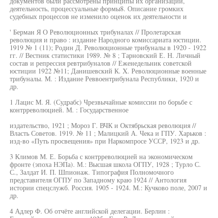
документов были рассмотрены принципы их организации,
деятельность, процессуальные формы8. Описание громких
судебных процессов не изменило оценок их деятельности и
' Берман Я О Революционных трибуналах // Пролетарская
революция и право : издание Народного комиссариата юстиции.
1919 № 1 (11); Родин Д. Революционные трибуналы в 1920 - 1922
гг. // Вестник статистики 1989. № 8 ; Тарновский Е. Н. Личный
состав и репрессия ревтрибуналов // Еженедельник советской
юстиции 1922 №11; Данишевский К. X. Революционные военные
трибуналы. М. : Издание Реввоентрибунала Республики, 1920 и
др.
1 Лацис М. Я. (Судрабс) Чрезвычайные комиссии по борьбе с
контрреволюцией. М. : Государственное
издательство, 1921 ; Мороз Г. ВЧК и Октябрьская революция //
Власть Советов. 1919. № 11 ; Малицкий А. Чека и ГПУ. Харьков :
изд-во «Путь просвещения» при Наркомпросе УССР, 1923 и др.
3 Климов М. Е. Борьба с контрреволюцией на экономическом
фронте (эпоха НЭПа). М.: Высшая школа ОГПУ, 1928 ; Турло С.
С., Залдат И. П. Шпионаж. Типография Полномочного
представителя ОГПУ по Западному краю 1924 // Антология
истории спецслужб. Россия. 1905 - 1924. М.: Кучково поле, 2007 и
др.
4 Адлер Ф. Об отчёте английской делегации. Берлин :