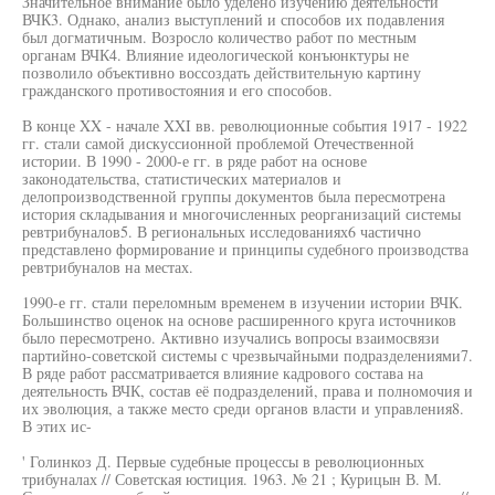
Значительное внимание было уделено изучению деятельности
ВЧК3. Однако, анализ выступлений и способов их подавления
был догматичным. Возросло количество работ по местным
органам ВЧК4. Влияние идеологической конъюнктуры не
позволило объективно воссоздать действительную картину
гражданского противостояния и его способов.
В конце XX - начале XXI вв. революционные события 1917 - 1922
гг. стали самой дискуссионной проблемой Отечественной
истории. В 1990 - 2000-е гг. в ряде работ на основе
законодательства, статистических материалов и
делопроизводственной группы документов была пересмотрена
история складывания и многочисленных реорганизаций системы
ревтрибуналов5. В региональных исследованиях6 частично
представлено формирование и принципы судебного производства
ревтрибуналов на местах.
1990-е гг. стали переломным временем в изучении истории ВЧК.
Большинство оценок на основе расширенного круга источников
было пересмотрено. Активно изучались вопросы взаимосвязи
партийно-советской системы с чрезвычайными подразделениями7.
В ряде работ рассматривается влияние кадрового состава на
деятельность ВЧК, состав её подразделений, права и полномочия и
их эволюция, а также место среди органов власти и управления8.
В этих ис-
' Голинкоз Д. Первые судебные процессы в революционных
трибуналах // Советская юстиция. 1963. № 21 ; Курицын В. М.