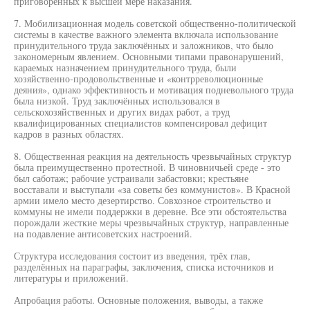
приговоренных к высшей мере наказания.
7. Мобилизационная модель советской общественно-политической
системы в качестве важного элемента включала использование
принудительного труда заключённых и заложников, что было
закономерным явлением. Основными типами правонарушений,
караемых назначением принудительного труда, были
хозяйственно-продовольственные и «контрреволюционные
деяния», однако эффективность и мотивация подневольного труда
была низкой. Труд заключённых использовался в
сельскохозяйственных и других видах работ, а труд
квалифицированных специалистов компенсировал дефицит
кадров в разных областях.
8. Общественная реакция на деятельность чрезвычайных структур
была преимущественно протестной. В чиновничьей среде - это
был саботаж; рабочие устраивали забастовки; крестьяне
восставали и выступали «за советы без коммунистов». В Красной
армии имело место дезертирство. Совхозное строительство и
коммуны не имели поддержки в деревне. Все эти обстоятельства
порождали жесткие меры чрезвычайных структур, направленные
на подавление антисоветских настроений.
Структура исследования состоит из введения, трёх глав,
разделённых на параграфы, заключения, списка источников и
литературы и приложений.
Апробация работы. Основные положения, выводы, а также