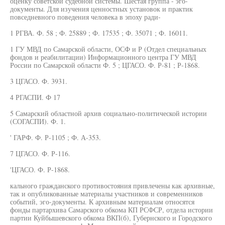
оценку советской судебной системы. Шестая группа - эго-
документы. Для изучения ценностных установок и практик
повседневного поведения человека в эпоху ради-
1 РГВА. Ф. 58 ; Ф. 25889 ; Ф. 17535 ; Ф. 35071 ; Ф. 16011.
1 ГУ МВД по Самарской области, ОСФ и Р (Отдел специальных
фондов и реабилитации) Информационного центра ГУ МВД
России по Самарской области Ф. 5 ; ЦГАСО. Ф. Р-81 ; Р-1868.
3 ЦГАСО. Ф. 3931.
4 РГАСПИ. Ф 17
5 Самарский областной архив социально-политической истории
(СОГАСПИ). Ф. 1.
' ГАРФ. Ф. Р-1105 ; Ф. А-353.
7 ЦГАСО. Ф. Р-116.
'ЦГАСО. Ф. Р-1868.
кального гражданского противостояния привлечены как архивные,
так и опубликованные материалы участников и современников
событий, эго-документы. К архивным материалам относятся
фонды партархива Самарского обкома КП РСФСР, отдела истории
партии Куйбышевского обкома ВКП(б), Губернского и Городского