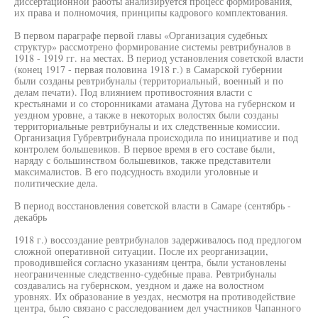
диссертационной работы анализируется процесс формирования,
их права и полномочия, принципы кадрового комплектования.
В первом параграфе первой главы «Организация судебных
структур» рассмотрено формирование системы ревтрибуналов в
1918 - 1919 гг. на местах. В период установления советской власти
(конец 1917 - первая половина 1918 г.) в Самарской губернии
были созданы ревтрибуналы (территориальный, военный и по
делам печати). Под влиянием противостояния власти с
крестьянами и со сторонниками атамана Дутова на губернском и
уездном уровне, а также в некоторых волостях были созданы
территориальные ревтрибуналы и их следственные комиссии.
Организация Губревтрибунала происходила по инициативе и под
контролем большевиков. В первое время в его составе были,
наряду с большинством большевиков, также представители
максималистов. В его подсудность входили уголовные и
политические дела.
В период восстановления советской власти в Самаре (сентябрь -
декабрь
1918 г.) воссоздание ревтрибуналов задерживалось под предлогом
сложной оперативной ситуации. После их реорганизации,
проводившейся согласно указаниям центра, были установлены
неограниченные следственно-судебные права. Ревтрибуналы
создавались на губернском, уездном и даже на волостном
уровнях. Их образование в уездах, несмотря на противодействие
центра, было связано с расследованием дел участников Чапанного