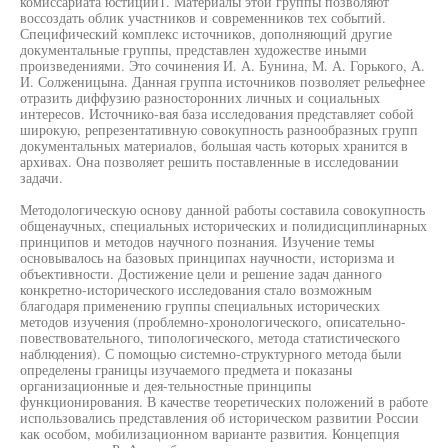
комиссариата юстиции1. Материалы этой группы позволяют
воссоздать облик участников и современников тех событий.
Специфический комплекс источников, дополняющий другие
документальные группы, представлен художестве иными
произведениями. Это сочинения И. А. Бунина, М. А. Горького, А.
И. Солженицына. Данная группа источников позволяет рельефнее
отразить диффузию разносторонних личных и социальных
интересов. Источнико-вая база исследования представляет собой
широкую, репрезентативную совокупность разнообразных групп
документальных материалов, большая часть которых хранится в
архивах. Она позволяет решить поставленные в исследовании
задачи.
Методологическую основу данной работы составила совокупность
общенаучных, специальных исторических и полидисциплинарных
принципов и методов научного познания. Изучение темы
основывалось на базовых принципах научности, историзма и
объективности. Достижение цели и решение задач данного
конкретно-исторического исследования стало возможным
благодаря применению группы специальных исторических
методов изучения (проблемно-хронологического, описательно-
повествовательного, типологического, метода статистического
наблюдения). С помощью системно-структурного метода были
определены границы изучаемого предмета и показаны
организационные и дея-тельностные принципы
функционирования. В качестве теоретических положений в работе
использовались представления об историческом развитии России
как особом, мобилизационном варианте развития. Концепция