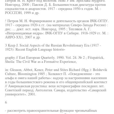
Петров M. Н. Крест под молотом. НовГУ им. Ярослава Мудрого.
Новгород, 2000 ; Павлов Д. Б. Большевистская диктатура против
социалистов и анархистов. 1917 - середина 1950-х годов. М. :
РОССПЭН, 1999 и др.
! Петров M. H. Формирование и деятельность органов ВЧК-ОГПУ.
1917 - середина 1920-х гг. (на материалах Северо-Запада России) :
дис. ... докт. ист. наук. Новгород, 1995 ; Тепляков А. Г.
«Непроницаемые недра»: ВЧК-ОГПУ в Сибири. 1918-1929 гг. M. :
АИРО-ХХ1, 2007 и др.
3 Keep J. Social Aspects of the Russian Revolutionary Era (1917 -
1923): Recent English Language historio-
graphy // East European Quarterly. 1990. Vol. 24. № 2 ; Fitzpatrick,
Sheila: The Civil War as a Formative Experience,
in: Gleason, Abbot, Kenez, Peter und Stites Richard (Hgg.): Bolshevik
Culture, Bloomington 1985 ; Холквист П. «Осведомление - это
альфа и омега нашей работы»: надзор за настроениями населения
в годы большевистского режима и его общеевропейский контекст
// Американская русистика: вехи историографии последних лет.
Советский период. Антология. Самара, издательство «Самарский
университет». 2001.
6
- рассмотреть правоохранительные функции чрезвычайных