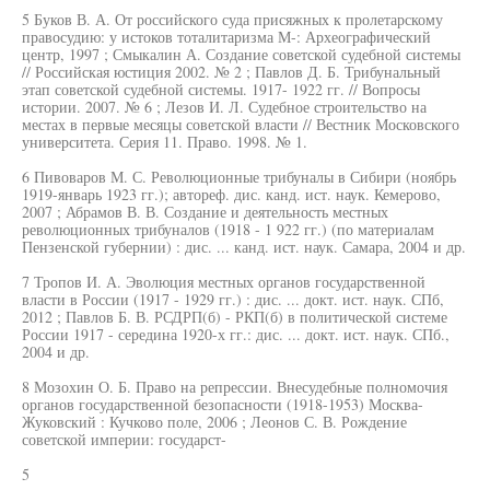
5 Буков В. А. От российского суда присяжных к пролетарскому
правосудию: у истоков тоталитаризма М-: Археографический
центр, 1997 ; Смыкалин А. Создание советской судебной системы
// Российская юстиция 2002. № 2 ; Павлов Д. Б. Трибунальный
этап советской судебной системы. 1917- 1922 гг. // Вопросы
истории. 2007. № 6 ; Лезов И. Л. Судебное строительство на
местах в первые месяцы советской власти // Вестник Московского
университета. Серия 11. Право. 1998. № 1.
6 Пивоваров М. С. Революционные трибуналы в Сибири (ноябрь
1919-январь 1923 гг.); автореф. дис. канд. ист. наук. Кемерово,
2007 ; Абрамов В. В. Создание и деятельность местных
революционных трибуналов (1918 - 1 922 гг.) (по материалам
Пензенской губернии) : дис. ... канд. ист. наук. Самара, 2004 и др.
7 Тропов И. А. Эволюция местных органов государственной
власти в России (1917 - 1929 гг.) : дис. ... докт. ист. наук. СПб,
2012 ; Павлов Б. В. РСДРП(б) - РКП(б) в политической системе
России 1917 - середина 1920-х гг.: дис. ... докт. ист. наук. СПб.,
2004 и др.
8 Мозохин О. Б. Право на репрессии. Внесудебные полномочия
органов государственной безопасности (1918-1953) Москва-
Жуковский : Кучково поле, 2006 ; Леонов С. В. Рождение
советской империи: государст-
5