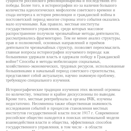
сущности российского революционаризма и последствиях его
победы. Более того, в историографии из-за наличия большого
количества идеологических мифологем советского времени и
спада интереса к истории революции и гражданской войны в
постсоветский период многие стороны этого события оказались
мало изученными. Как правило, местные институты
государственного управления, среди которых массовое
распространение получили чрезвычайные методы деятельности,
рассматривались фрагментарно. Тем не менее анализ структуры,
прав и полномочий, основных направлений и приёмов
деятельности чрезвычайных структур, позволяет переосмыслить
главные вопросы историографии изучаемого периода: как
большевики удержали власть и одержали победу в Гражданской
войне? Способы и методы мобилизации социальных,
хозяйственно-экономических, трудовых ресурсов, использованные
большевиками в начальный период советского строительства,
представляют собой актуальную, научно значимую проблему,
требующую специального изучения.
Историографические традиции изучения этих явлений огромны
по количеству, тематике и крайне дискуссионны по выводам.
Кроме того, местные ревтрибуналы и органы ВЧК, изучены
недостаточно. Несомненна также общественная значимость
исследования событий и процессов становления местных
институтов государственной власти после 1917 г. Современное
российское общество находится в поисках оптимальной модели
взаимодействия власти и общества, эффективных способов
государственного управления, в том числе - в области