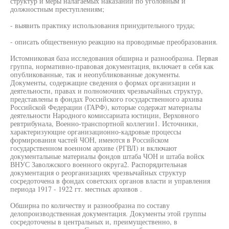
структур и меры налагаемых наказаний по уголовным и
должностным преступлениям;
- выявить практику использования принудительного труда;
- описать общественную реакцию на проводимые преобразования.
Истомниковая база исследования обширна и разнообразна. Первая
группа, нормативно-правовая документация, включает в себя как
опубликованные, так и неопубликованные документы.
Документы, содержащие сведения о формах организации и
деятельности, правах и полномочиях чрезвычайных структур,
представлены в фондах Российского государственного архива
Российской Федерации (ГАРФ), которые содержат материалы
деятельности Народного комиссариата юстиции, Верховного
ревтрибунала, Военно-транспортной коллегии1. Источники,
характеризующие организационно-кадровые процессы
формирования частей ЧОН, имеются в Российском
государственном военном архиве (РГВЛ) и включают
документальные материалы фондов штаба ЧОН и штаба войск
ВНУС Заволжского военного округа2. Распорядительная
документация о реорганизациях чрезвычайных структур
сосредоточена в фондах советских органов власти и управления
периода 1917 - 1922 гт. местных архивов .
Обширна по количеству и разнообразна по составу
делопроизводственная документация. Документы этой группы
сосредоточены в центральных и, преимущественно, в