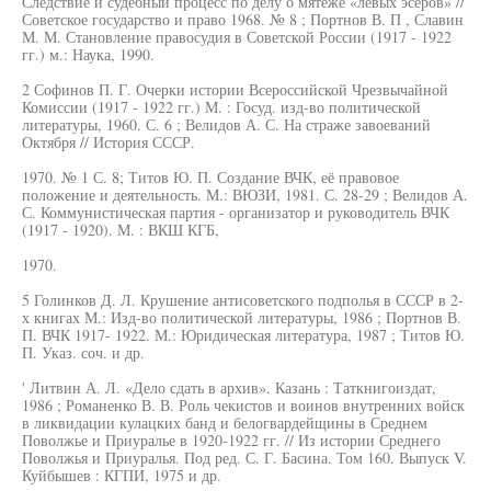
Следствие и судебный процесс по делу о мятеже «левых эсеров» //
Советское государство и право 1968. № 8 ; Портнов В. П , Славин
М. М. Становление правосудия в Советской России (1917 - 1922
гг.) м.: Наука, 1990.
2 Софинов П. Г. Очерки истории Всероссийской Чрезвычайной
Комиссии (1917 - 1922 гг.) М. : Госуд. изд-во политической
литературы, 1960. С. 6 ; Велидов А. С. На страже завоеваний
Октября // История СССР.
1970. № 1 С. 8; Титов Ю. П. Создание ВЧК, её правовое
положение и деятельность. М.: ВЮЗИ, 1981. С. 28-29 ; Велидов А.
С. Коммунистическая партия - организатор и руководитель ВЧК
(1917 - 1920). М. : ВКШ КГБ,
1970.
5 Голинков Д. Л. Крушение антисоветского подполья в СССР в 2-
х книгах М.: Изд-во политической литературы, 1986 ; Портнов В.
П. ВЧК 1917- 1922. М.: Юридическая литература, 1987 ; Титов Ю.
П. Указ. соч. и др.
' Литвин А. Л. «Дело сдать в архив». Казань : Таткнигоиздат,
1986 ; Романенко В. В. Роль чекистов и воинов внутренних войск
в ликвидации кулацких банд и белогвардейщины в Среднем
Поволжье и Приуралье в 1920-1922 гг. // Из истории Среднего
Поволжья и Приуралья. Под ред. С. Г. Басина. Том 160. Выпуск V.
Куйбышев : КГПИ, 1975 и др.