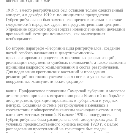
восстания. Однако в мае
1919 г. вместо ревтрибуналов был оставлен только следственный
аппарат, а в декабре 1919 г. по инициативе председателя
Губревтрибунала он был заменен его представителями в составе
следкомиссий народных судов, не предусмотренными центром.
Упрощение судебного производства новоиспеченными деятелями
чрезвычайной юстиции понималось, как вынужденная
необходимость.
Во втором параграфе «Реорганизация ревтрибуналов, создание
частей особого назначения и дезертиркомиссий»
проанализированы процессы их постоянных реорганизаций,
реализации следственно-судебных полномочий, а также выявлены
принципы кадрового комплектования и состав ревтрибуналов.
Для подавления крестьянских восстаний и проведения
реквизиций постоянно увеличивался состав и укреплялись
вооруженные коммунистические формиро-
вания. Прифронтовое положение Самарской губернии и массовое
дезертирство привели к возрастанию роли Комиссий по борьбе с
дезертирством, функционировавших в губернском и уездных
центрах. Созданная система ревтрибуналов изменялась в
соответствии с общереспубликанским законодательством и под
влиянием местных условий. В начале 1920 г. подсудность
Губревтрибунала была расширена за счёт дезертирских дел. В
условиях продовольственного кризиса весной 1920 г. с целью
расследования преступлений на транспорте был создан