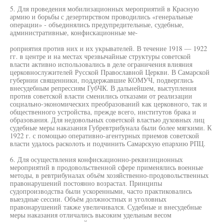
5. Для проведения мобилизационных мероприятий в Красную
армию и борьбы с дезертирством проводились «генеральные
операции» - объединялись предупредительные, судебные,
административные, конфискационные ме-
роприятия против них и их укрывателей. В течение 1918 — 1922
гг. в центре и на местах чрезвычайные структуры советской
власти активно использовались в деле ограничения влияния
церковнослужителей Русской Православной Церкви. В Самарской
губернии священники, поддержавшие КОМУЧ, подверглись
внесудебным репрессиям ГубЧК. В дальнейшем, выступления
против советской власти сменились отказами от реализации
социально-экономических преобразований как церковного, так и
общественного устройства, прежде всего, институтов брака и
образования. Для недовольных советской властью духовных лиц
судебные меры наказания Губревтрибунала были более мягкими. К
1922 г. с помощью оперативно-агентурных приемов советской
власти удалось расколоть и подчинить Самарскую епархию РПЦ.
6. Для осуществления конфискационно-реквизиционных
мероприятий в продовольственной сфере применялись военные
методы, в ревтрибуналах объём хозяйственно-продовольственных
правонарушений постоянно возрастал. Принципы
судопроизводства были ускоренными, часто практиковались
выездные сессии. Объём должностных и уголовных
правонарушений также увеличивался. Судебные и внесудебные
меры наказания отличались высоким удельным весом