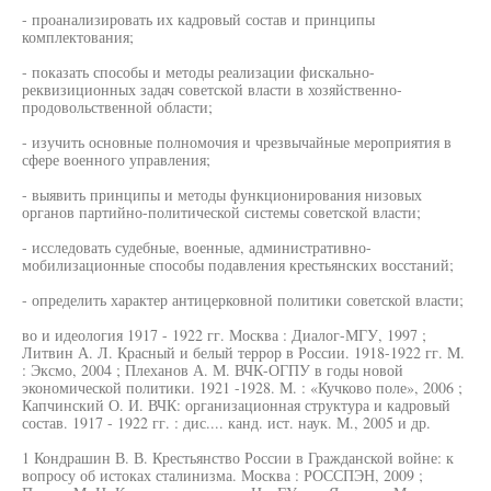
- проанализировать их кадровый состав и принципы
комплектования;
- показать способы и методы реализации фискально-
реквизиционных задач советской власти в хозяйственно-
продовольственной области;
- изучить основные полномочия и чрезвычайные мероприятия в
сфере военного управления;
- выявить принципы и методы функционирования низовых
органов партийно-политической системы советской власти;
- исследовать судебные, военные, административно-
мобилизационные способы подавления крестьянских восстаний;
- определить характер антицерковной политики советской власти;
во и идеология 1917 - 1922 гг. Москва : Диалог-МГУ, 1997 ;
Литвин А. Л. Красный и белый террор в России. 1918-1922 гг. M.
: Эксмо, 2004 ; Плеханов А. М. ВЧК-ОГПУ в годы новой
экономической политики. 1921 -1928. М. : «Кучково поле», 2006 ;
Капчинский О. И. ВЧК: организационная структура и кадровый
состав. 1917 - 1922 гг. : дис.... канд. ист. наук. М., 2005 и др.
1 Кондрашин В. В. Крестьянство России в Гражданской войне: к
вопросу об истоках сталинизма. Москва : РОССПЭН, 2009 ;