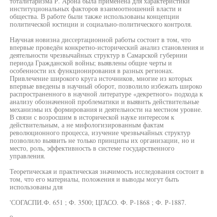
тоталитаризма Р. Арона была применена для характеристики
институциональных факторов взаимоотношений власти и
общества. В работе были также использованы концепции
политической юстиции и социально-политического контроля.
Научная новизна диссертационной работы состоит в том, что
впервые проведён конкретно-исторический анализ становления и
деятельности чрезвычайных структур в Самарской губернии
периода Гражданской войны; выявлены общие черты и
особенности их функционирования в разных регионах.
Привлечение широкого круга источников, многие из которых
впервые введены в научный оборот, позволило избежать широко
распространенного в научной литературе «декретного» подхода к
анализу обозначенной проблематики и выявить действительные
механизмы их формирования и деятельности на местном уровне.
В связи с возросшим в исторической науке интересом к
действительным, а не мифологизированным фактам
революционного процесса, изучение чрезвычайных структур
позволило выявить не только принципы их организации, но и
место, роль, эффективность в системе государственного
управления.
Теоретическая и практическая значимость исследования состоит в
том, что его материалы, положения и выводы могут быть
использованы для
'СОГАСПИ.Ф. 651 ; Ф. 3500; ЦГАСО. Ф. Р-1868 ; Ф. Р-1887.