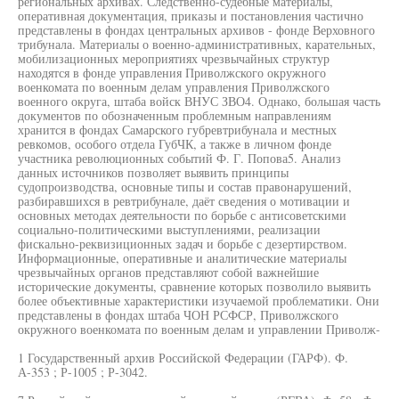
региональных архивах. Следственно-судебные материалы,
оперативная документация, приказы и постановления частично
представлены в фондах центральных архивов - фонде Верховного
трибунала. Материалы о военно-административных, карательных,
мобилизационных мероприятиях чрезвычайных структур
находятся в фонде управления Приволжского окружного
военкомата по военным делам управления Приволжского
военного округа, штаба войск ВНУС ЗВО4. Однако, большая часть
документов по обозначенным проблемным направлениям
хранится в фондах Самарского губревтрибунала и местных
ревкомов, особого отдела ГубЧК, а также в личном фонде
участника революционных событий Ф. Г. Попова5. Анализ
данных источников позволяет выявить принципы
судопроизводства, основные типы и состав правонарушений,
разбиравшихся в ревтрибунале, даёт сведения о мотивации и
основных методах деятельности по борьбе с антисоветскими
социально-политическими выступлениями, реализации
фискально-реквизиционных задач и борьбе с дезертирством.
Информационные, оперативные и аналитические материалы
чрезвычайных органов представляют собой важнейшие
исторические документы, сравнение которых позволило выявить
более объективные характеристики изучаемой проблематики. Они
представлены в фондах штаба ЧОН РСФСР, Приволжского
окружного военкомата по военным делам и управлении Приволж-
1 Государственный архив Российской Федерации (ГАРФ). Ф.
А-353 ; Р-1005 ; Р-3042.