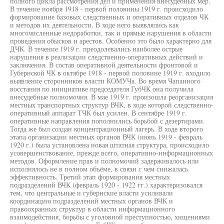
полного цикла рассмотрения дел и применения внесудебных мер.
В течение ноября 1918 - первой половины 1919 г. происходило
формирование базовых следственных и оперативных отделов ЧК
и методов их деятельности. В ходе него выявлялись как
многочисленные недоработки, так и прямые нарушения в области
проведения обысков и арестов. Особенно это было характерно для
ДЧК. В течение 1919 г. преодолевались наиболее острые
нарушения в реализации следственно-оперативных действий и
заключения. В состав оперативной деятельности фронтовой и
Губернской ЧК в октябре 1918 - первой половине 1919 г. входило
выявление сторонников власти КОМУЧа. Во время Чапанного
восстания по инициативе председателя ГубЧК она получила
внесудебные полномочия. В мае 1919 г. произошла реорганизация
местных транспортных структур ВЧК, в ходе которой следственно-
оперативный аппарат ТЧК был усилен. В сентябре 1919 г.
оперативные направления пополнились борьбой с дезертирами.
Тогда же был создан концентрационный лагерь. В ходе второго
этапа организации местных органов ВЧК (июнь 1919 - февраль
1920 г.) была установлена новая штатная структура, происходило
усовершенствование, прежде всего, оперативно-информационных
методов. Оформление прав и полномочий задерживалось или
исполнялось не в полном объёме, в связи с чем снижалась
эффективность. Третий этап формирования местных
подразделений ВЧК (февраль 1920 - 1922 гг.) характеризовался
тем, что центральные и губернские власти усиливали
координацию подразделений местных органов ВЧК и
правоохранных структур в области информационного
взаимодействия, борьбы с уголовной преступностью, хищениями