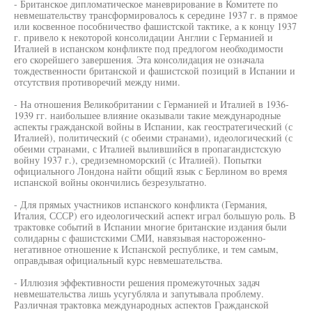
- Британское дипломатическое маневрирование в Комитете по
невмешательству трансформировалось к середине 1937 г. в прямое
или косвенное пособничество фашистской тактике, а к концу 1937
г. привело к некоторой консолидации Англии с Германией и
Италией в испанском конфликте под предлогом необходимости
его скорейшего завершения. Эта консолидация не означала
тождественности британской и фашистской позиций в Испании и
отсутствия противоречий между ними.
- На отношения Великобритании с Германией и Италией в 1936-
1939 гг. наибольшее влияние оказывали такие международные
аспекты гражданской войны в Испании, как геостратегический (с
Италией), политический (с обеими странами), идеологический (с
обеими странами, с Италией вылившийся в пропагандистскую
войну 1937 г.), средиземноморский (с Италией). Попытки
официального Лондона найти общий язык с Берлином во время
испанской войны окончились безрезультатно.
- Для прямых участников испанского конфликта (Германия,
Италия, СССР) его идеологический аспект играл большую роль. В
трактовке событий в Испании многие британские издания были
солидарны с фашистскими СМИ, навязывая настороженно-
негативное отношение к Испанской республике, и тем самым,
оправдывая официальный курс невмешательства.
- Иллюзия эффективности решения промежуточных задач
невмешательства лишь усугубляла и запутывала проблему.
Различная трактовка международных аспектов Гражданской