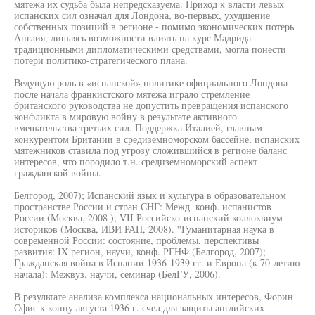
мятежа их судьба была непредсказуема. Приход к власти левых
испанских сил означал для Лондона, во-первых, ухудшение
собственных позиций в регионе - помимо экономических потерь
Англия, лишаясь возможности влиять на курс Мадрида
традиционными дипломатическими средствами, могла понести
потери политико-стратегического плана.
Ведущую роль в «испанской» политике официального Лондона
после начала франкистского мятежа играло стремление
британского руководства не допустить превращения испанского
конфликта в мировую войну в результате активного
вмешательства третьих сил. Поддержка Италией, главным
конкурентом Британии в средиземноморском бассейне, испанских
мятежников ставила под угрозу сложившийся в регионе баланс
интересов, что породило т.н. средиземноморский аспект
гражданской войны.
Белгород, 2007); Испанский язык и культура в образовательном
пространстве России и стран СНГ: Межд. конф. испанистов
России (Москва, 2008 ); VII Российско-испанский коллоквиум
историков (Москва, ИВИ РАН, 2008). ''Гуманитарная наука в
современной России: состояние, проблемы, перспективы
развития: IX регион, научи, конф. РГНФ (Белгород, 2007);
Гражданская война в Испании 1936-1939 гг. и Европа (к 70-летию
начала): Межвуз. научи, семинар (БелГУ, 2006).
В результате анализа комплекса национальных интересов, Форин
Офис к концу августа 1936 г. счел для защиты английских