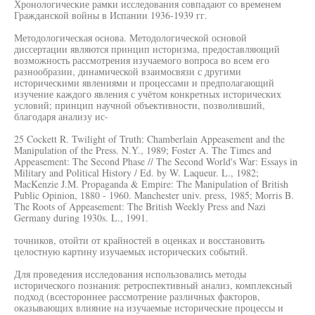
Хронологические рамки исследования совпадают со временем
Гражданской войны в Испании 1936-1939 гг.
Методологическая основа. Методологической основой
диссертации являются принцип историзма, предоставляющий
возможность рассмотрения изучаемого вопроса во всем его
разнообразии, динамической взаимосвязи с другими
историческими явлениями и процессами и предполагающий
изучение каждого явления с учётом конкретных исторических
условий; принцип научной объективности, позволивший,
благодаря анализу ис-
25 Cockett R. Twilight of Truth: Chamberlain Appeasement and the
Manipulation of the Press. N.Y., 1989; Foster A. The Times and
Appeasement: The Second Phase // The Second World's War: Essays in
Military and Political History / Ed. by W. Laqueur. L., 1982;
MacKenzie J.M. Propaganda & Empire: The Manipulation of British
Public Opinion, 1880 - 1960. Manchester univ. press, 1985; Morris B.
The Roots of Appeasement: The British Weekly Press and Nazi
Germany during 1930s. L., 1991.
точников, отойти от крайностей в оценках и восстановить
целостную картину изучаемых исторических событий.
Для проведения исследования использовались методы
исторического познания: ретроспективный анализ, комплексный
подход (всестороннее рассмотрение различных факторов,
оказывающих влияние на изучаемые исторические процессы и