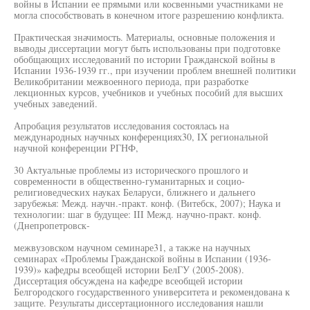
войны в Испании ее прямыми или косвенными участниками не
могла способствовать в конечном итоге разрешению конфликта.
Практическая значимость. Материалы, основные положения и
выводы диссертации могут быть использованы при подготовке
обобщающих исследований по истории Гражданской войны в
Испании 1936-1939 гг., при изучении проблем внешней политики
Великобритании межвоенного периода, при разработке
лекционных курсов, учебников и учебных пособий для высших
учебных заведений.
Апробация результатов исследования состоялась на
международных научных конференциях30, IX региональной
научной конференции РГНФ,
30 Актуальные проблемы из исторического прошлого и
современности в общественно-гуманитарных и социо-
религиоведческих науках Беларуси, ближнего и дальнего
зарубежья: Межд. научн.-практ. конф. (Витебск, 2007); Наука и
технологии: шаг в будущее: III Межд. научно-практ. конф.
(Днепропетровск-
межвузовском научном семинаре31, а также на научных
семинарах «Проблемы Гражданской войны в Испании (1936-
1939)» кафедры всеобщей истории БелГУ (2005-2008).
Диссертация обсуждена на кафедре всеобщей истории
Белгородского государственного университета и рекомендована к
защите. Результаты диссертационного исследования нашли