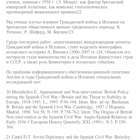
ученых, начиная с 1938 г. (Э. Монро): как фактор британской
имперской политики, как комплекс геополитических
противоречий межвоенного времени22.
Ряд ученых изучал влияние Гражданской войны в Испании на
британское общественное мнение предвоенного периода: К.
Уоткинс, Р. Шеферд, М. Коулинг23.
Среди последних работ, затрагивающих международные аспекты
Гражданской войны в Испании, стоит выделить монографии
испанского историка А. Виньяса (2006-2007 гг.)24. Объектом его
интересов стали вмешательство в дела Испании фашистских стран
и СССР, а также роль Коминтерна в испанских событиях.
По проблеме информационного обеспечения внешней политики
Англии в годы Гражданской войны в Испании специальных
исследований нет:
20 Moradiellos E. Appeasement and Non-intervention: British Policy
during the Spanish Civil War / Britain and the Threat to Stability in
Europe, 1918-1945. L„ 1993. P.94-104; Idem. Ree. ad op. Buchanan
B. Britain and the Spanish Civil War. Cambridge, 1997 // Hispania.
Madrid. 1998. Vol.58. N 199. P.758-762; Idem. The Origins of British
Non-intervention in the Spanish Civil War: Anglo-Spanish Relatioas in
Early 1936 // European History Quarterly. XXI (1991). N 3. P.339-
364.
21 Cattel D.T. Soviet Diplomacy and the Spanish Civil War. Berkeley;