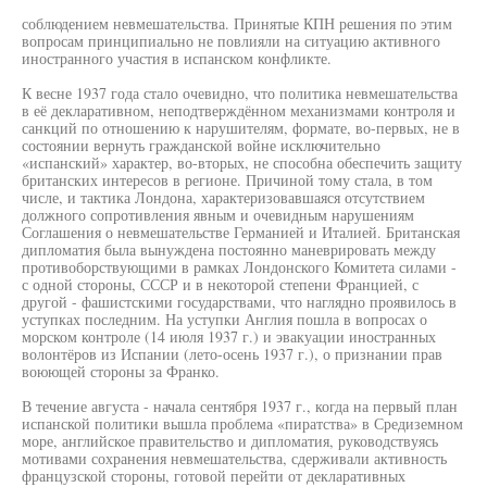
соблюдением невмешательства. Принятые КПН решения по этим
вопросам принципиально не повлияли на ситуацию активного
иностранного участия в испанском конфликте.
К весне 1937 года стало очевидно, что политика невмешательства
в её декларативном, неподтверждённом механизмами контроля и
санкций по отношению к нарушителям, формате, во-первых, не в
состоянии вернуть гражданской войне исключительно
«испанский» характер, во-вторых, не способна обеспечить защиту
британских интересов в регионе. Причиной тому стала, в том
числе, и тактика Лондона, характеризовавшаяся отсутствием
должного сопротивления явным и очевидным нарушениям
Соглашения о невмешательстве Германией и Италией. Британская
дипломатия была вынуждена постоянно маневрировать между
противоборствующими в рамках Лондонского Комитета силами -
с одной стороны, СССР и в некоторой степени Францией, с
другой - фашистскими государствами, что наглядно проявилось в
уступках последним. На уступки Англия пошла в вопросах о
морском контроле (14 июля 1937 г.) и эвакуации иностранных
волонтёров из Испании (лето-осень 1937 г.), о признании прав
воюющей стороны за Франко.
В течение августа - начала сентября 1937 г., когда на первый план
испанской политики вышла проблема «пиратства» в Средиземном
море, английское правительство и дипломатия, руководствуясь
мотивами сохранения невмешательства, сдерживали активность
французской стороны, готовой перейти от декларативных