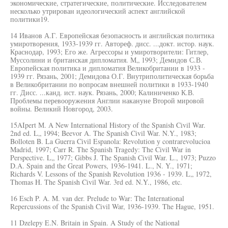
экономические, стратегические, политические. Исследователем
несколько утрирован идеологический аспект английской
политики19.
14 Иванов А.Г. Европейская безопасность и английская политика
умиротворения, 1933-1939 гг. Автореф. дисс. ...докт. истор. наук.
Краснодар, 1993; Его же. Агрессоры и умиротворители: Гитлер,
Муссолини и британская дипломатия. М„ 1993; Демидов С.В.
Европейская политика и дипломатия Великобритании в 1933 -
1939 гг. Рязань, 2001; Демидова О.Г. Внутриполитическая борьба
в Великобритании по вопросам внешней политики в 1933-1940
гг. Дисс. ...канд. ист. наук. Рязань, 2000; Калиниченко К.В.
Проблемы перевооружения Англии накануне Второй мировой
войны. Великий Новгород, 2003.
15AIpert М. A New International History of the Spanish Civil War.
2nd ed. L„ 1994; Beevor A. The Spanish Civil War. N.Y., 1983;
Bolloten B. La Guerra Civil Espanola: Revolution у contrarevolucioa
Madrid, 1997; Carr R. The Spanish Tragedy: The Civil War in
Perspective. L„ 1977; Gibbs J. The Spanish Civil War. L., 1973; Puzzo
D.A. Spain and the Great Powers, 1936-1941. L., N. Y., 1971;
Richards V. Lessons of the Spanish Revolution 1936 - 1939. L„ 1972,
Thomas H. The Spanish Civil War. 3rd ed. N.Y., 1986, etc.
16 Esch P. A. M. van der. Prelude to War: The International
Repercussions of the Spanish Civil War, 1936-1939. The Hague, 1951.
11 Dzelepy E.N. Britain in Spain. A Study of the National