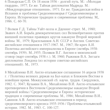
6 Пожарская С.П. От 18 июля 1936 - долгий путь. М.: «Молодая
гвардия», 1977; Ее же. Тайная дипломатия Мадрида. М.:
«Международные отношения», 1971; Ее же. Гражданская война в
Испании и проблемы Средиземноморья // Средиземноморье и
Европа. Исторические традиции и современные проблемы. М„
1986. С. 60-70.
7 Волков Г.Д. Тайны Уайт-холла и Дауиииг-стрит. М., 1980;
Звавич А.И. Борьба демократических сил Великобритании против
внешней политики правящих кругов накануне Второй мировой
войны. М., 1979; Красилышков A.H. СССР и Англия. Советско-
английские отношения в 1917-1967. М., 1967; Не-крич А.И.
Политика английского империализма в Европе (октябрь 1938-
сентябрь 1939). М.,1955; Поляков В.Г. Англия и мюнхенский
сговор (март-сентябрь 1938 г.). М, 1960; Рыжиков В.А. Зигзаги
дипломатии Лондона (из истории советско-английских
отношений). M., 1973.
8 Михайленко В.И. Англо-итальянское соглашение 16 апреля 1938
г. / Политика великих держав на Бал-капах и Ближнем Востоке в
новейшее время. Межвузовский сб. научн. трудов. Свердловск,
1982. С. 3047; Кузьмин В.А., Михайленко В.И. Англо-итальянские
противоречия в Восточном Средиземноморье накануне Второй
мировой войны / Средиземноморье и Европа: исторические
традиции и современные проблемы. М., 1986; Михайленко В.И.,
Савинов A.B. Англо-итальянские отношения в период
средиземноморского кризиса 1935-1936 / Проблемы итальянской
истории. 1982. М., 1983. С. 100-127.