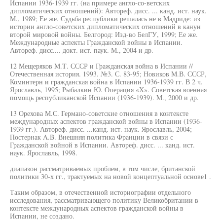
Испании 1936-1939 гг. (на примере англо-со-ветских
дипломатических отношений): Автореф. дисс. ... канд. ист. наук.
М., 1989; Ее же. Судьба республики решалась не в Мадриде: из
истории англо-советских дипломатических отношений в канун
второй мировой войны. Белгород: Изд-во БелГУ, 1999; Ее же.
Международные аспекты Гражданской войны в Испании.
Автореф. дисс.... докт. ист. паук. М., 2004 и др.
12 Мещеряков М.Т. СССР и Гражданская война в Испании //
Отечественная история. 1993. №3. С. 83-95; Новиков М.В. СССР,
Коминтерн и гражданская война в Испании 1936-1939 гг. В 2 ч.
Ярославль, 1995; Рыбалкин Ю. Операция «X». Советская военная
помощь республиканской Испании (1936-1939). M., 2000 и др.
13 Орехова М.С. Германо-советские отношения в контексте
международных аспектов гражданской войны в Испании (1936-
1939 гг.). Автореф. дисс. ...канд. ист. наук. Ярославль, 2004;
Постернак A.B. Внешняя политика Франции в связи с
Гражданской войной в Испании. Автореф. дисс. ... канд. ист.
наук. Ярославль, 1998.
диапазон рассматриваемых проблем, в том числе, британской
политики 30-х гг., трактуемых на новой концептуальной основе1 .
Таким образом, в отечественной историографии отдельного
исследования, рассматривающего политику Великобритании в
контексте международных аспектов гражданской войны в
Испании, не создано.