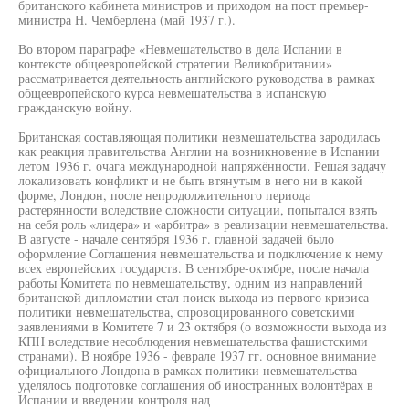
британского кабинета министров и приходом на пост премьер-
министра Н. Чемберлена (май 1937 г.).
Во втором параграфе «Невмешательство в дела Испании в
контексте общеевропейской стратегии Великобритании»
рассматривается деятельность английского руководства в рамках
общеевропейского курса невмешательства в испанскую
гражданскую войну.
Британская составляющая политики невмешательства зародилась
как реакция правительства Англии на возникновение в Испании
летом 1936 г. очага международной напряжённости. Решая задачу
локализовать конфликт и не быть втянутым в него ни в какой
форме, Лондон, после непродолжительного периода
растерянности вследствие сложности ситуации, попытался взять
на себя роль «лидера» и «арбитра» в реализации невмешательства.
В августе - начале сентября 1936 г. главной задачей было
оформление Соглашения невмешательства и подключение к нему
всех европейских государств. В сентябре-октябре, после начала
работы Комитета по невмешательству, одним из направлений
британской дипломатии стал поиск выхода из первого кризиса
политики невмешательства, спровоцированного советскими
заявлениями в Комитете 7 и 23 октября (о возможности выхода из
КПН вследствие несоблюдения невмешательства фашистскими
странами). В ноябре 1936 - феврале 1937 гг. основное внимание
официального Лондона в рамках политики невмешательства
уделялось подготовке соглашения об иностранных волонтёрах в
Испании и введении контроля над