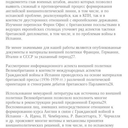
подкомитета глав военных штабов, анализ которых позволил
выявить сложный и противоречивый процесс формирования
английской внешнеполитической линии, в том числе, и по
испанской проблеме, реализующейся, как в КПН, так и в
контексте двусторонних отношений с европейскими державами.
Изучение переписки Форин Офис с британскими посольствами в
ведущих европейских столицах уточняет ряд аспектов тактики
британской дипломатии, в том числе, и по проблемам войны в
Испании.
Не менее значимыми для нашей работы являются опубликованные
документы и материалы внешней политики Франции, Германии,
Италии и СССР за указанный период27.
Рассмотрение информационного аспекта внешней политики
Великобритании в контексте международных аспектов
Гражданской войны в Испании проводилось на основе материалов
британской прессы (1936-1939 гг.) различной политической
ориентации и стенограмм дебатов британского Парламента28.
Использование мемуарной литературы как источника по внешней
политики Великобритании позволило восполнить многие
пробелы в реконструкции реалий предвоенной Европы29.
Воспоминания лиц, имевших непосредственное отношение к
формированию курса Англии в связи с Гражданской войной в
Испании - А. Идена, Н. Чемберлена, Р. Ванситтарта, У. Черчилля
и др. проясняют многие мотивы и механизмы принятия
внешнеполитических решений, в том числе, и по испанскому