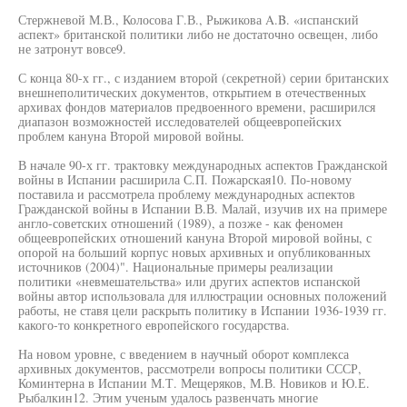
Стержневой М.В., Колосова Г.В., Рыжикова A.B. «испанский
аспект» британской политики либо не достаточно освещен, либо
не затронут вовсе9.
С конца 80-х гг., с изданием второй (секретной) серии британских
внешнеполитических документов, открытием в отечественных
архивах фондов материалов предвоенного времени, расширился
диапазон возможностей исследователей общеевропейских
проблем кануна Второй мировой войны.
В начале 90-х гг. трактовку международных аспектов Гражданской
войны в Испании расширила С.П. Пожарская10. По-новому
поставила и рассмотрела проблему международных аспектов
Гражданской войны в Испании В.В. Малай, изучив их на примере
англо-советских отношений (1989), а позже - как феномен
общеевропейских отношений кануна Второй мировой войны, с
опорой на больший корпус новых архивных и опубликованных
источников (2004)". Национальные примеры реализации
политики «невмешательства» или других аспектов испанской
войны автор использовала для иллюстрации основных положений
работы, не ставя цели раскрыть политику в Испании 1936-1939 гг.
какого-то конкретного европейского государства.
На новом уровне, с введением в научный оборот комплекса
архивных документов, рассмотрели вопросы политики СССР,
Коминтерна в Испании М.Т. Мещеряков, М.В. Новиков и Ю.Е.
Рыбалкин12. Этим ученым удалось развенчать многие