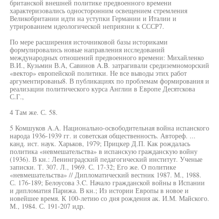
британской внешней политике предвоенного времени
характеризовались односторонним освещением стремления
Великобритании идти на уступки Германии и Италии и
утрированием идеологической неприязни к СССР7.
По мере расширения источниковой базы историками
формулировались новые направления исследований
международных отношений предвоенного времени: Михайленко
В.И., Кузьмин В.А, Савинов A.B. затрагивали средиземноморский
«вектор» европейской политики. Не все выводы этих работ
аргументированы8. В публикациях по проблемам формирования и
реализации политического курса Англии в Европе Десятскова
С.Г.,
4 Там же. С. 58.
5 Комшуков A.A. Национально-освободительная война испанского
народа 1936-1939 гг. и советская общественность. Автореф. ...
канд. ист. наук. Харьков, 1979; Прицкер Д.П. Как рождалась
политика «невмешательства» в испанскую гражданскую войну
(1936). В кн.: Ленинградский педагогический институт. Ученые
записки. Т. 307. Л., 1969. С. 17-32; Его же. О политике
«невмешательства» // Дипломатический вестник 1987. М., 1988.
С. 176-189; Белоусова 3.C. Начало гражданской войны в Испании
и дипломатия Парижа. В кн.; Из истории Европы в новое и
новейшее время. К 100-летию со дня рождения ак. И.М. Майского.
М., 1984. С. 191-207 идр.