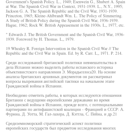
Government's Spanish Policy. L., 1949; Esenwein G., Shubert A. Spain
at War. The Spanish Civil War in Context, 1931-1939. L., N.Y., 1995;
Jackson G. A. The Spanish Republic and the Civil War, 1931-1939.
Princeton, 1965; Kleine-Ahlbrandt Wm. L. The Policy of Simmering.
A Study of British Policy during the Spanish Civil War, 1936-1939.
Hague, 1962; Rock W. British Appeasement in the 1930s. L„ 1977, etc.
" Edwards J. The British Government and the Spanish Civil War, 1936-
1939. Foreword by H. Thomas. L„ 1979.
19 Whealey R. Foreign Intervention in the Spanish Civil War // The
Republic and the Civil War in Spain. Ed. by R. Carr. L„ 1971. P. 214.
Среди исследований британской политики невмешательства в
дела Испании можно выделить работы испанского историка
объективистского направления Э. Морадьеллоса20. На основе
анализа британских архивных документов он рассматривал
вопросы вызревания английской тактики на начальном этапе
Гражданской войны в Испании.
Необходимо отметить работы, в которых исследуются отношения
Британии с ведущими европейскими державами во время
Гражданской войны в Испании, прежде всего, с потенциальными
партнерами по антифашистской коалиции - Францией и СССР: А.
Фурниа, Д. Уотта, М. Гал-лахера, Д. Кэттла, С. Пейна, и др.21
Средиземноморский стратегический аспект политики
европейских государств был предметом исследования многих