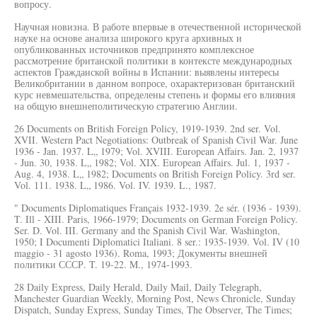
вопросу.
Научная новизна. В работе впервые в отечественной исторической
науке на основе анализа широкого круга архивных и
опубликованных источников предпринято комплексное
рассмотрение британской политики в контексте международных
аспектов Гражданской войны в Испании: выявлены интересы
Великобритании в данном вопросе, охарактеризован британский
курс невмешательства, определены степень и формы его влияния
на общую внешнеполитическую стратегию Англии.
26 Documents on British Foreign Policy, 1919-1939. 2nd ser. Vol.
XVII. Western Pact Negotiations: Outbreak of Spanish Civil War. June
1936 - Jan. 1937. L„ 1979; Vol. XVIII. European Affairs. Jan. 2, 1937
- Jun. 30, 1938. L„ 1982; Vol. XIX. European Affairs. Jul. 1, 1937 -
Aug. 4, 1938. L„ 1982; Documents on British Foreign Policy. 3rd ser.
Vol. 111. 1938. L„ 1986. Vol. IV. 1939. L., 1987.
" Documents Diplomatiques Français 1932-1939. 2e sér. (1936 - 1939).
T. Ill - XIII. Paris, 1966-1979; Documents on German Foreign Policy.
Ser. D. Vol. III. Germany and the Spanish Civil War. Washington,
1950; I Documenti Diplomatici Italiani. 8 ser.: 1935-1939. Vol. IV (10
maggio - 31 agosto 1936). Roma, 1993; Документы внешней
политики СССР. T. 19-22. M., 1974-1993.
28 Daily Express, Daily Herald, Daily Mail, Daily Telegraph,
Manchester Guardian Weekly, Morning Post, News Chronicle, Sunday
Dispatch, Sunday Express, Sunday Times, The Observer, The Times;