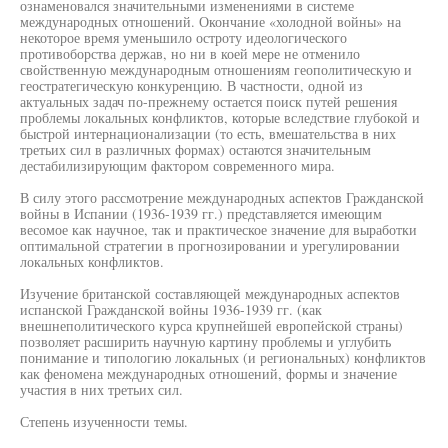
ознаменовался значительными изменениями в системе
международных отношений. Окончание «холодной войны» на
некоторое время уменьшило остроту идеологического
противоборства держав, но ни в коей мере не отменило
свойственную международным отношениям геополитическую и
геостратегическую конкуренцию. В частности, одной из
актуальных задач по-прежнему остается поиск путей решения
проблемы локальных конфликтов, которые вследствие глубокой и
быстрой интернационализации (то есть, вмешательства в них
третьих сил в различных формах) остаются значительным
дестабилизирующим фактором современного мира.
В силу этого рассмотрение международных аспектов Гражданской
войны в Испании (1936-1939 гг.) представляется имеющим
весомое как научное, так и практическое значение для выработки
оптимальной стратегии в прогнозировании и урегулировании
локальных конфликтов.
Изучение британской составляющей международных аспектов
испанской Гражданской войны 1936-1939 гг. (как
внешнеполитического курса крупнейшей европейской страны)
позволяет расширить научную картину проблемы и углубить
понимание и типологию локальных (и региональных) конфликтов
как феномена международных отношений, формы и значение
участия в них третьих сил.
Степень изученности темы.