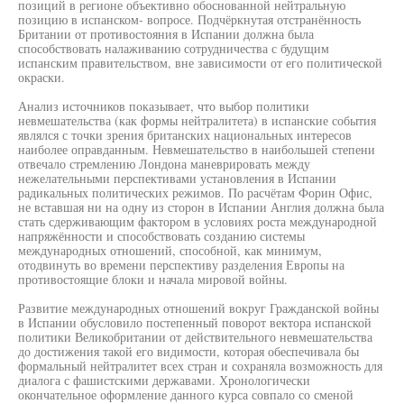
позиций в регионе объективно обоснованной нейтральную
позицию в испанском- вопросе. Подчёркнутая отстранённость
Британии от противостояния в Испании должна была
способствовать налаживанию сотрудничества с будущим
испанским правительством, вне зависимости от его политической
окраски.
Анализ источников показывает, что выбор политики
невмешательства (как формы нейтралитета) в испанские события
являлся с точки зрения британских национальных интересов
наиболее оправданным. Невмешательство в наибольшей степени
отвечало стремлению Лондона маневрировать между
нежелательными перспективами установления в Испании
радикальных политических режимов. По расчётам Форин Офис,
не вставшая ни на одну из сторон в Испании Англия должна была
стать сдерживающим фактором в условиях роста международной
напряжённости и способствовать созданию системы
международных отношений, способной, как минимум,
отодвинуть во времени перспективу разделения Европы на
противостоящие блоки и начала мировой войны.
Развитие международных отношений вокруг Гражданской войны
в Испании обусловило постепенный поворот вектора испанской
политики Великобритании от действительного невмешательства
до достижения такой его видимости, которая обеспечивала бы
формальный нейтралитет всех стран и сохраняла возможность для
диалога с фашистскими державами. Хронологически
окончательное оформление данного курса совпало со сменой