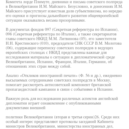
Комитета лорде Плимуте, дневники и письма советского полпреда
в Великобритании И.М. Майского. Безусловно, в донесениях И.М.
Майского присутствует известная доля субъективизма, но нередко
его оценки и прогнозы дальнейшего развития общеевропейской
ситуации оказывались весьма прозорливыми.
В документах фондов 097 (Секретная референтура по Испании),
098 (Секретная референтура по Италии), а также секретариатов
главы советского НКИД М.М. Литвинова (05), его заместителя
H.H. Крестинского (010), председателя СНК СССР В.М. Молотова
(06), содержащие переписку советских полпредов в ведущих
европейских столицах с НКИД представлены важные для
исследования материалы о ситуации в дипломатической среде
Великобритании, Испании, Франции, Италии, Германии, об
отношениях этих стран между собой.
Анализ «Откликов иностранной печати» (Ф. 56 и др.), ежедневно
высылаемых сотрудниками советских полпредств в Москву,
помогает рассмотреть антисоветский компонент британской
пропагандистской кампании в связи с событиями в Испании.
Важную роль для исследования различных аспектов английской
дипломатии играет ознакомление с опубликованными
документами внешней
политики Великобритании (вторая и третья серии)26. Среди них
особый интерес представляют протоколы заседаний Кабинета
министров Великобритании, министерства иностранных дел,