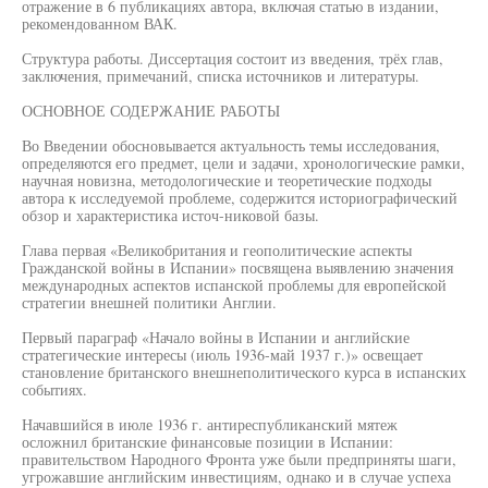
отражение в 6 публикациях автора, включая статью в издании,
рекомендованном ВАК.
Структура работы. Диссертация состоит из введения, трёх глав,
заключения, примечаний, списка источников и литературы.
ОСНОВНОЕ СОДЕРЖАНИЕ РАБОТЫ
Во Введении обосновывается актуальность темы исследования,
определяются его предмет, цели и задачи, хронологические рамки,
научная новизна, методологические и теоретические подходы
автора к исследуемой проблеме, содержится историографический
обзор и характеристика источ-никовой базы.
Глава первая «Великобритания и геополитические аспекты
Гражданской войны в Испании» посвящена выявлению значения
международных аспектов испанской проблемы для европейской
стратегии внешней политики Англии.
Первый параграф «Начало войны в Испании и английские
стратегические интересы (июль 1936-май 1937 г.)» освещает
становление британского внешнеполитического курса в испанских
событиях.
Начавшийся в июле 1936 г. антиреспубликанский мятеж
осложнил британские финансовые позиции в Испании:
правительством Народного Фронта уже были предприняты шаги,
угрожавшие английским инвестициям, однако и в случае успеха