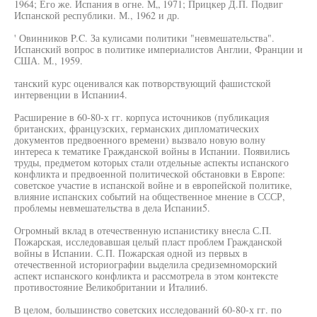
1964; Его же. Испания в огне. М„ 1971; Прицкер Д.П. Подвиг
Испанской республики. М., 1962 и др.
' Овинников P.C. За кулисами политики "невмешательства".
Испанский вопрос в политике империалистов Англии, Франции и
США. М., 1959.
танский курс оценивался как потворствующий фашистской
интервенции в Испании4.
Расширение в 60-80-х гг. корпуса источников (публикация
британских, французских, германских дипломатических
документов предвоенного времени) вызвало новую волну
интереса к тематике Гражданской войны в Испании. Появились
труды, предметом которых стали отдельные аспекты испанского
конфликта и предвоенной политической обстановки в Европе:
советское участие в испанской войне и в европейской политике,
влияние испанских событий на общественное мнение в СССР,
проблемы невмешательства в дела Испании5.
Огромный вклад в отечественную испанистику внесла С.П.
Пожарская, исследовавшая целый пласт проблем Гражданской
войны в Испании. С.П. Пожарская одной из первых в
отечественной историографии выделила средиземноморский
аспект испанского конфликта и рассмотрела в этом контексте
противостояние Великобритании и Италии6.
В целом, большинство советских исследований 60-80-х гг. по