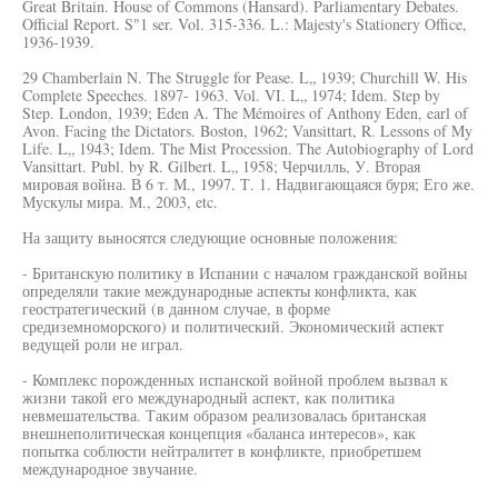
Great Britain. House of Commons (Hansard). Parliamentary Debates.
Official Report. S"1 ser. Vol. 315-336. L.: Majesty's Stationery Office,
1936-1939.
29 Chamberlain N. The Struggle for Pease. L„ 1939; Churchill W. His
Complete Speeches. 1897- 1963. Vol. VI. L„ 1974; Idem. Step by
Step. London, 1939; Eden A. The Mémoires of Anthony Eden, earl of
Avon. Facing the Dictators. Boston, 1962; Vansittart, R. Lessons of My
Life. L„ 1943; Idem. The Mist Procession. The Autobiography of Lord
Vansittart. Publ. by R. Gilbert. L„ 1958; Черчилль, У. Вторая
мировая война. В 6 т. М., 1997. Т. 1. Надвигающаяся буря; Его же.
Мускулы мира. М., 2003, etc.
На защиту выносятся следующие основные положения:
- Британскую политику в Испании с началом гражданской войны
определяли такие международные аспекты конфликта, как
геостратегический (в данном случае, в форме
средиземноморского) и политический. Экономический аспект
ведущей роли не играл.
- Комплекс порожденных испанской войной проблем вызвал к
жизни такой его международный аспект, как политика
невмешательства. Таким образом реализовалась британская
внешнеполитическая концепция «баланса интересов», как
попытка соблюсти нейтралитет в конфликте, приобретшем
международное звучание.