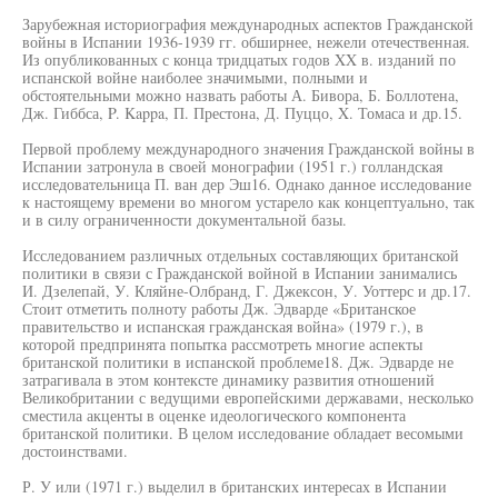
Зарубежная историография международных аспектов Гражданской
войны в Испании 1936-1939 гг. обширнее, нежели отечественная.
Из опубликованных с конца тридцатых годов XX в. изданий по
испанской войне наиболее значимыми, полными и
обстоятельными можно назвать работы А. Бивора, Б. Боллотена,
Дж. Гиббса, P. Kappa, П. Престона, Д. Пуццо, X. Томаса и др.15.
Первой проблему международного значения Гражданской войны в
Испании затронула в своей монографии (1951 г.) голландская
исследовательница П. ван дер Эш16. Однако данное исследование
к настоящему времени во многом устарело как концептуально, так
и в силу ограниченности документальной базы.
Исследованием различных отдельных составляющих британской
политики в связи с Гражданской войной в Испании занимались
И. Дзелепай, У. Кляйне-Олбранд, Г. Джексон, У. Уоттерс и др.17.
Стоит отметить полноту работы Дж. Эдварде «Британское
правительство и испанская гражданская война» (1979 г.), в
которой предпринята попытка рассмотреть многие аспекты
британской политики в испанской проблеме18. Дж. Эдварде не
затрагивала в этом контексте динамику развития отношений
Великобритании с ведущими европейскими державами, несколько
сместила акценты в оценке идеологического компонента
британской политики. В целом исследование обладает весомыми
достоинствами.
Р. У или (1971 г.) выделил в британских интересах в Испании