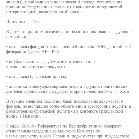
явления), проблемно-хронологический подход, установление
причинно-следственных связей с их конкретно-исторической
интерпретацией, компаративный анализ.
Источниковая база
В диссертационном исследовании были использованы следующие
источники:
• материалы фондов Архива внешней политики МИД Российской
федерации (далее: АВП РФ);
• опубликованные зарубежные и отечественные
внешнеполитические документы;
• материалы британской прессы;
• дневники и мемуары современников и ведущих политических
деятелей европейских государств второй половины 30-х гг. XX в.
В Архиве внешней политики были исследованы документы 8
фондов, позволившие более объективно и всесторонне подойти к
рассмотрению британской политики в контексте Гражданской
войны в Испании.
Фонды 69, 069 - Референтура по Великобритании - содержат
стенограммы заседаний лондонского Комитета по
невмешательству в дела Испании, подкомитета при председателе