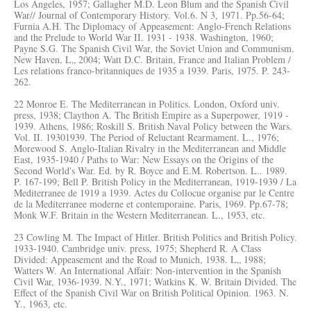
Los Angeles, 1957; Gallagher M.D. Leon Blum and the Spanish Civil
War// Journal of Contemporary History. Vol.6. N 3, 1971. Pp.56-64;
Furnia A.H. The Diplomacy of Appeasement: Anglo-French Relations
and the Prelude to World War II. 1931 - 1938. Washington, 1960;
Payne S.G. The Spanish Civil War, the Soviet Union and Communism.
New Haven, L„ 2004; Watt D.C. Britain, France and Italian Problem /
Les relations franco-britanniques de 1935 a 1939. Paris, 1975. P. 243-
262.
22 Monroe E. The Mediterranean in Politics. London, Oxford univ.
press, 1938; Claython A. The British Empire as a Superpower, 1919 -
1939. Athens, 1986; Roskill S. British Naval Policy between the Wars.
Vol. II. 19301939. The Period of Reluctant Rearmament. L., 1976;
Morewood S. Anglo-Italian Rivalry in the Mediterranean and Middle
East, 1935-1940 / Paths to War: New Essays on the Origins of the
Second World's War. Ed. by R. Boyce and E.M. Robertson. L.. 1989.
P. 167-199; Bell P. British Policy in the Mediterranean, 1919-1939 / La
Mediterranee de 1919 a 1939. Actes du Collocue organise par le Centre
de la Mediterranee moderne et contemporaine. Paris, 1969. Pp.67-78;
Monk W.F. Britain in the Western Mediterranean. L., 1953, etc.
23 Cowling M. The Impact of Hitler. British Politics and British Policy.
1933-1940. Cambridge univ. press, 1975; Shepherd R. A Class
Divided: Appeasement and the Road to Munich, 1938. L„ 1988;
Watters W. An International Affair: Non-intervention in the Spanish
Civil War, 1936-1939. N.Y., 1971; Watkins K. W. Britain Divided. The
Effect of the Spanish Civil War on British Political Opinion. 1963. N.
Y., 1963, etc.