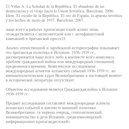
21 Viñas A. La Soledad de la República. El abandono de las
democracias y el viraje hacia la Union Soviética. Barcelona, 2006;
Idem. El escudo de la República. El oro de España, la apuesta soviética
y los hechos de mayo de 1937. Barcelona. 2007.
чаще всего в работах пропагандистский аспект лишь
отождествляется с антисоветской или с антифашистской
кампанией в британской прессе25.
Анализ отечественной и зарубежной историографии показывает,
что британская политика в Испании, 1936-1939 гг.,
рассматривается чаще всего либо в контексте всего комплекса
проблем гражданской войны или международных отношений
предвоенного времени. Комплексное исследование
международных аспектов испанских событий 1936-1939 гг. во
внешнеполитическом курсе Великобритании в настоящий момент
в исторической литературе отсутствует.
Объектом исследования является Гражданская война в Испании
1936-1939 гг.
Предмет исследования составляют международные аспекты
испанских событий в контексте внешней политики
Великобритании: (в первую очередь, геополитический,
невмешательство в дела Испании, средиземноморский,
информационно-пропагандистский).