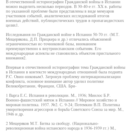
В отечественной историографии Гражданской войны в Испании
можно выделить несколько периодов. В 30-40-е гг. XX в. работы
по указанной проблеме были представлены в виде мемуаров
участников событий, аналитических исследований итогов
военных действий, публицистических трудов в пропагандистских
целях1.
Исследования по Гражданской войне в Испании 50-70 гг. (М.Т.
Мещерякова, Д.П. Прицкера и др.) отличались объяснимой
ограниченностью ис-точниковой базы, вниманием
преимущественно к внутрииспанским событиям. Его
международные аспекты не становились объектом пристального
внимания2.
Впервые в отечественной историографии тема Гражданской войны
в Испании в контексте международных отношений была поднята
P.C. Овин-никовым3. Затронув проблему интернационализации
конфликта, основное внимание автор уделил политике
Великобритании, Франции, США. Бри-
1 Варга Е.С. Испания в революции. М., 1936; Минлос Б.Р.
Военно-фашистский мятеж в Испании // Мировое хозяйство и
мировая политика. 1937. №2. С. 9-24; Потемкин В.П. Политика
умиротворения агрессоров и борьба Советского Союза за мир. М.,
1946 и др.
2 Мещеряков М.Т. Битва за свободу. (Национально-
революционная война испанского народа в 1936-1939 гг.) М.,