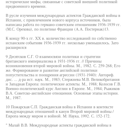
исторические мифы, связанные с советской внешней политикой
предвоенного времени.
В русле изучения международных аспектов Гражданской войны в
Испании, с привлечением нового корпуса источников, была
написана работа по германо-советским отношениям 1936-1939 гг.
(М.С. Орехова), по политике Франции (A.A. Постернак)13.
К концу 90-х гг. XX в. количество исследований по собственно
испанским событиям 1936-1939 гг. несколько уменьшилось. Зато
расширился
9 Десятсков С.Г. О взаимосвязи политики и стратегии
британского империализма в 1931-1936 гг. // Причины
возникновения второй мировой войны. М., 1982. С. 259-268; Его
же. Формирование и развитие английской политики
попустительства и поощрения агрессии (1931-1940): Автореф.
дис. ... д-ра ист. наук. М., 1983; Стержнева М.В. Великобритания
и Западная Европа: политические аспекты. М., 1988; Колосов Г.В.
Военно-политический курс Англии в Европе. M., 1984; Рыжиков
В.А. Советско-английские отношения. Основные этапы истории.
М., 1987.
10 Пожарская С.П. Гражданская война в Испании в контексте
международных отношений в канун Второй мировой войны /
Европа между миром и войной. М: Наука, 1992. С. 152-172.
" Малай В.В. Международные аспекты гражданской войны в