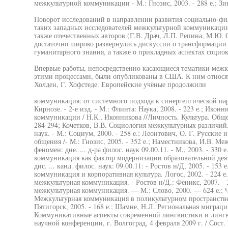
межкультурной коммуникации - М.: Гнозис, 2003. - 288 е.; З
Поворот исследований в направлении развития социально-фил
таких западных исследователей межкультурной коммуникации,
также отечественных авторов (Г.В. Драч, Л.П. Репина, М.Ю. С
достаточно широко развернулись дискуссии о трансформации
гуманитарного знания, а также о прикладных аспектах социо
Впервые работы, непосредственно касающиеся тематики меж
этими процессами, были опубликованы в США. К ним относятс
Холден, Г. Хофстеде. Европейские учёные продолжили
коммуникация: от системного подхода к синергепгической пара
Кирнозе. - 2-е изд. - М.: Флинта: Наука, 2008. - 223 е.; Ико
коммуникации / Н.К., Иконникова //Личность. Культура. Обществ
284-294; Кочетков, В.В. Социология межкультурных различи
наук. - М.: Социум, 2000. - 258 е.; Леонтович, О. Г. Русски
общения /- М.: Гнозис, 2005. - 352 е.; Наместникова, И.В. 
феномен: дне. ... д-ра филос. наук 09.00.11. - М., 2003. - 330
коммуникация как фактор модернизации образовательной дея
дис. ... канд. филос. наук: 09.00.11: - Ростов н/Д, 2005. - 153
коммуникация и корпоративная культура. Логос, 2002. - 224 е
межкультурная коммуникация. - Ростов н/Д.: Феникс, 2007. - 
межкультурная коммуникация. — М.: Слово, 2000. — 624 е.; Че
Межкультурная коммуникация в поликультурном пространстве:
Пятигорск, 2005. - 168 е.; Шамне, Н.Л. Региональная миграц
Коммуникативные аспекты современной лингвистики и линг
научной конференции, г. Волгоград, 4 февраля 2009 г. / Сост.