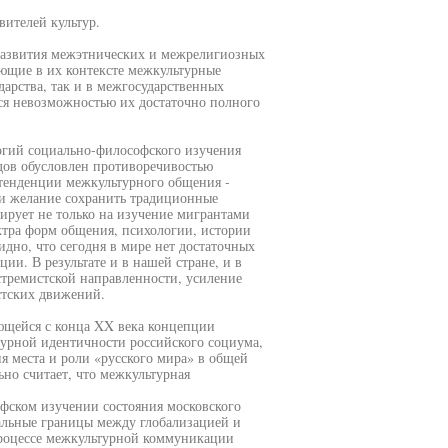
ителей культур.
развития межэтнических и межрелигиозных
ющие в их контексте межкультурные
арства, так и в межгосударственных
ся невозможностью их достаточно полного
огий социально-философского изучения
ов обусловлен противоречивостью
тенденции межкультурного общения -
 и желание сохранить традиционные
ирует не только на изучение мигрантами
ектра форм общения, психологии, истории
дно, что сегодня в мире нет достаточных
и. В результате и в нашей стране, и в
тремистской направленности, усиление
стских движений.
ющейся с конца XX века концепции
турной идентичности российского социума,
я места и роли «русского мира» в общей
но считает, что межкультурная
фском изучении состояния московского
альные границы между глобализацией и
процессе межкультурной коммуникации