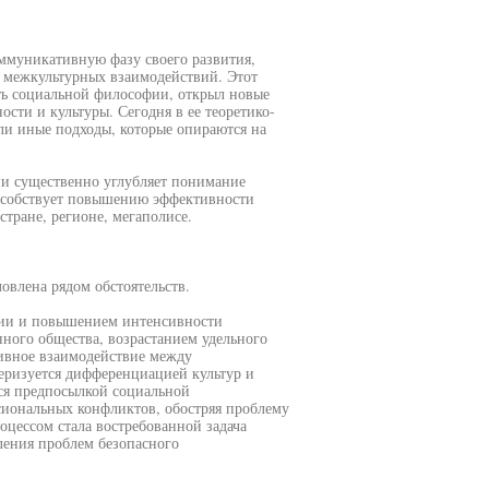
ммуникативную фазу своего развития,
 межкультурных взаимодействий. Этот
ь социальной философии, открыл новые
сти и культуры. Сегодня в ее теоретико-
ли иные подходы, которые опираются на
и существенно углубляет понимание
особствует повышению эффективности
тране, регионе, мегаполисе.
влена рядом обстоятельств.
ии и повышением интенсивности
ого общества, возрастанием удельного
тивное взаимодействие между
еризуется дифференциацией культур и
ся предпосылкой социальной
иональных конфликтов, обостряя проблему
оцессом стала востребованной задача
ления проблем безопасного