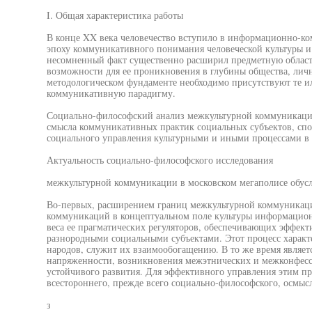
I. Общая характеристика работы
В конце XX века человечество вступило в информационно-ко
эпоху коммуникативного понимания человеческой культуры и
несомненный факт существенно расширил предметную област
возможности для ее проникновения в глубины общества, лично
методологическом фундаменте необходимо присутствуют те и
коммуникативную парадигму.
Социально-философский анализ межкультурной коммуникаци
смысла коммуникативных практик социальных субъектов, сп
социального управления культурными и иными процессами в с
Актуальность социально-философского исследования
межкультурной коммуникации в московском мегаполисе обусло
Во-первых, расширением границ межкультурной коммуникац
коммуникаций в концептуальном поле культуры информационн
веса ее прагматических регуляторов, обеспечивающих эффек
разнородными социальными субъектами. Этот процесс характ
народов, служит их взаимообогащению. В то же время являет
напряженности, возникновения межэтнических и межконфесс
устойчивого развития. Для эффективного управления этим пр
всестороннего, прежде всего социально-философского, осмыс
з