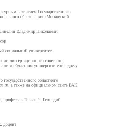
льтурным развитием Государственного
ионального образования «Московский
 Шинелин Владимир Николаевич
сор
й социальный университет.
едании диссертационного совета по
енном областном университете по адресу
о государственного областного
u.ru. а также на официальном сайте ВАК
к, профессор Торгашёв Геннадий
, доцент