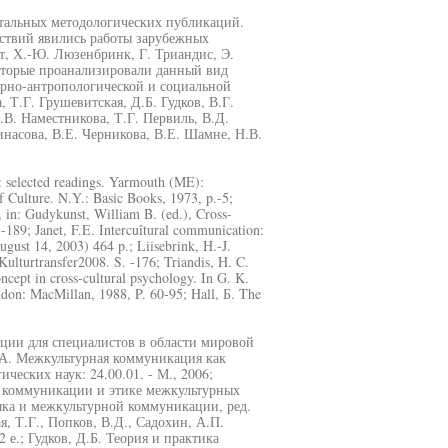
нтальных методологических публикаций.
ствий явились работы зарубежных
ет, Х.-Ю. Люзенбринк, Г. Триандис, Э.
оторые проанализировали данный вид
урно-антропологической и социальной
 Т.Г. Грушевитская, Д.Б. Гудков, В.Г.
.В. Наместникова, Т.Г. Первиль, В.Д.
насова, В.Е. Черникова, В.Е. Шамне, Н.В.
n: selected readings. Yarmouth (ME):
 of Culture. N.Y.: Basic Books, 1973, p.-5;
in: Gudykunst, William B. (ed.), Cross-
189; Janet, F.E. Intercuîtural communication:
gust 14, 2003) 464 p.; Liisebrink, H.-J.
lturtransfer2008. S. -176; Triandis, H. C.
ncept in cross-cultural psychology. In G. K.
ondon: MacMillan, 1988, P. 60-95; Hall, Б. The
ции для специалистов в области мировой
Ж.А. Межкультурная коммуникация как
ческих наук: 24.00.01. - М., 2006;
й коммуникации и этике межкультурных
ыка и межкультурной коммуникации, ред.
я, Т.Г., Попков, В.Д., Садохин, А.П.
.; Гудков, Д.Б. Теория и практика