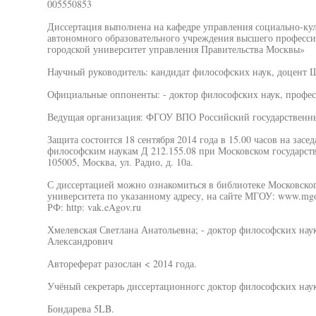
005550853
Диссертация выполнена на кафедре управления социально-ку
автономного образовательного учреждения высшего професс
городской университет управления Правительства Москвы»
Научный руководитель: кандидат философских наук, доцент
Официальные оппоненты: - доктор философских наук, профес
Ведущая организация: ФГОУ ВПО Российский государственны
Защита состоится 18 сентября 2014 года в 15.00 часов на зас
философским наукам Д 212.155.08 при Московском государств
105005, Москва, ул. Радио, д. 10а.
С диссертацией можно ознакомиться в библиотеке Московског
университета по указанному адресу, на сайте МГОУ: www.mgo
РФ: http: vak.eAgov.ru
Хмелевская Светлана Анатольевна; - доктор философских нау
Александрович
Автореферат разослан < 2014 года.
Учёный секретарь диссертационногс доктор философских наук
Бондарева 5LB.