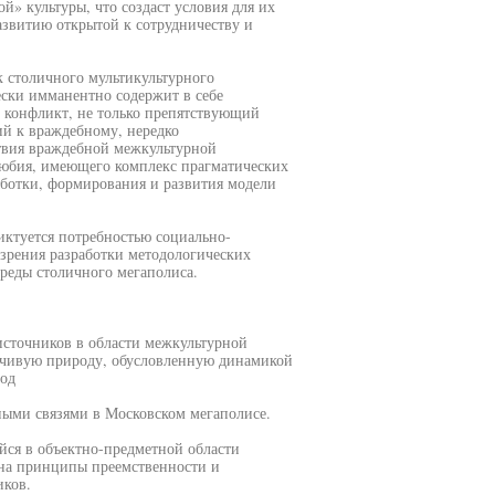
» культуры, что создаст условия для их
звитию открытой к сотрудничеству и
 столичного мультикультурного
ски имманентно содержит в себе
в конфликт, не только препятствующий
ий к враждебному, нередко
твия враждебной межкультурной
юбия, имеющего комплекс прагматических
аботки, формирования и развития модели
иктуется потребностью социально-
зрения разработки методологических
среды столичного мегаполиса.
сточников в области межкультурной
ечивую природу, обусловленную динамикой
иод
ыми связями в Московском мегаполисе.
йся в объектно-предметной области
 на принципы преемственности и
иков.