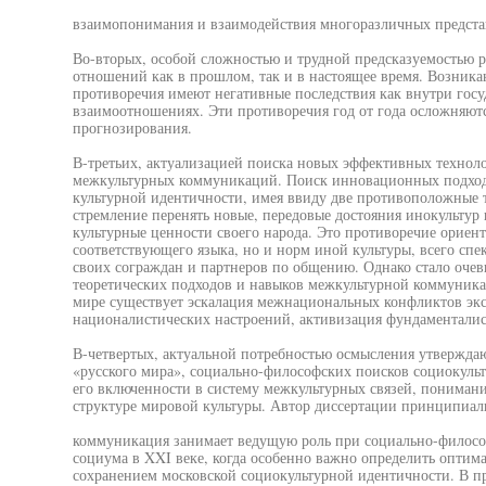
взаимопонимания и взаимодействия многоразличных представ
Во-вторых, особой сложностью и трудной предсказуемостью 
отношений как в прошлом, так и в настоящее время. Возника
противоречия имеют негативные последствия как внутри госуд
взаимоотношениях. Эти противоречия год от года осложняют
прогнозирования.
В-третьих, актуализацией поиска новых эффективных технол
межкультурных коммуникаций. Поиск инновационных подход
культурной идентичности, имея ввиду две противоположные 
стремление перенять новые, передовые достояния инокультур
культурные ценности своего народа. Это противоречие ориент
соответствующего языка, но и норм иной культуры, всего сп
своих сограждан и партнеров по общению. Однако стало очеви
теоретических подходов и навыков межкультурной коммуникаци
мире существует эскалация межнациональных конфликтов экс
националистических настроений, активизация фундаментали
В-четвертых, актуальной потребностью осмысления утвержда
«русского мира», социально-философских поисков социокуль
его включенности в систему межкультурных связей, понимани
структуре мировой культуры. Автор диссертации принципиаль
коммуникация занимает ведущую роль при социально-филосо
социума в XXI веке, когда особенно важно определить оптим
сохранением московской социокультурной идентичности. В 