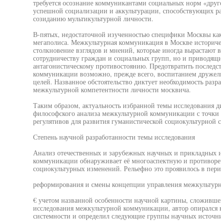
требуется осознание коммуникантами социальных норм «другой
успешной социализации и аккультурации, способствующих ра
созиданию мультикультурной личности.
В-пятых, недостаточной изученностью специфики Москвы как
мегаполиса. Межкультурная коммуникация в Москве историче
столкновение взглядов и мнений, которые иногда вырастают 
сотрудничеству граждан и социальных групп, но и приводящ
антагонистическому противостоянию. Предотвратить последс
коммуникации возможно, прежде всего, воспитанием дружел
целей. Названное обстоятельство диктует необходимость разр
межкультурной компетентности личности москвича.
Таким образом, актуальность избранной темы исследования д
философского анализа межкультурной коммуникации с точки 
регулятивов для развития гуманистической социокультурной 
Степень научной разработанности темы исследования
Анализ отечественных и зарубежных научных и прикладных и
коммуникации обнаруживает её многоаспектную и противор
социокультурных изменений. Рельефно это проявилось в пер
реформирования и смены концепции управления межкультурн
€ учетом названной особенности научной картины, сложивше
исследования межкультурной коммуникации, автор опирался
системности и определил следующие группы научных источн