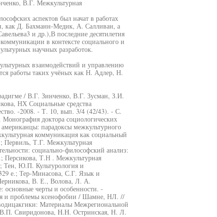
инченко, В.Г. Межкультурная
ософских аспектов был начат в работах
 как Д. Бахманн-Медик, А. Салливан, а
авельева3 и др.),В последние десятилетия
 коммуникации в контексте социального и
культурных научных разработок.
культурных взаимодействий и управлению
я работы таких учёных как Н. Адлер, Н.
дигме / В.Г. Зинченко, В.Г. Зусман, З.И.
нникова, НХ Социальные средства
о. -2008. - Т. 10, вып. 3/4 (42/43). - С.
й. Монография доктора социологических
е и американцы: парадоксы межкультурного
Межкультурная коммуникация как социальный
 е.; Первиль, Т.Г. Межкультурная
тельности: социально-философский анализ:
 е.; Персикова, Т.Н . Межкультурная
.; Тен, Ю.П. Культурология и
329 е.; Тер-Минасова, С.Г. Язык и
рникова, В. Е., Волова, Л. А.
 основные черты и особенности. -
ия и проблемы ксенофобии / Шамне, НЛ. //
водицакгики: Материалы Межрегиональной
 В.П. Свиридонова, H.H. Остринская, Н. Л.