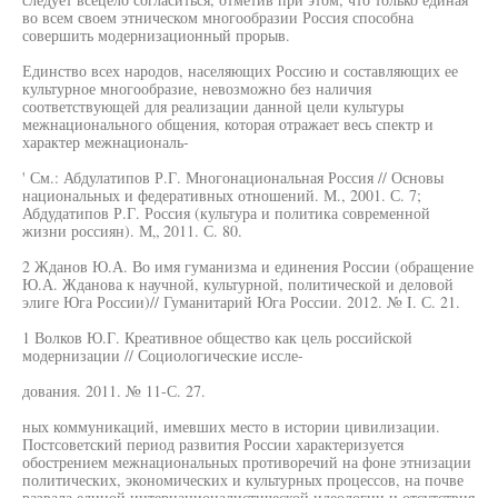
во всем своем этническом многообразии Россия способна
совершить модернизационный прорыв.
Единство всех народов, населяющих Россию и составляющих ее
культурное многообразие, невозможно без наличия
соответствующей для реализации данной цели культуры
межнационального общения, которая отражает весь спектр и
характер межнациональ-
' См.: Абдулатипов Р.Г. Многонациональная Россия // Основы
национальных и федеративных отношений. М., 2001. С. 7;
Абдудатипов Р.Г. Россия (культура и политика современной
жизни россиян). М„ 2011. С. 80.
2 Жданов Ю.А. Во имя гуманизма и единения России (обращение
Ю.А. Жданова к научной, культурной, политической и деловой
элиге Юга России)// Гуманитарий Юга России. 2012. № I. С. 21.
1 Волков Ю.Г. Креативное общество как цель российской
модернизации // Социологические иссле-
дования. 2011. № 11-С. 27.
ных коммуникаций, имевших место в истории цивилизации.
Постсоветский период развития России характеризуется
обострением межнациональных противоречий на фоне этнизации
политических, экономических и культурных процессов, на почве
развала единой интернационалистической идеологии и отсутствия