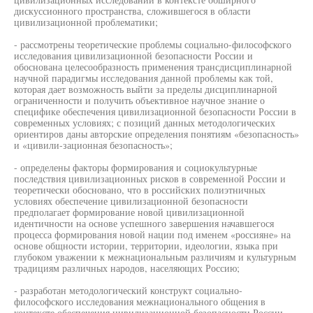
дискуссионного пространства, сложившегося в области
цивилизационной проблематики;
- рассмотрены теоретические проблемы социально-философского
исследования цивилизационной безопасности России и
обоснована целесообразность применения трансдисциплинарной
научной парадигмы исследования данной проблемы как той,
которая дает возможность выйти за пределы дисциплинарной
ограниченности и получить объективное научное знание о
специфике обеспечения цивилизационной безопасности России в
современных условиях; с позиций данных методологических
ориентиров даны авторские определения понятиям «безопасность»
и «цивили-зационная безопасность»;
- определены факторы формирования и социокультурные
последствия цивилизационных рисков в современной России и
теоретически обосновано, что в российских полиэтничных
условиях обеспечение цивилизационной безопасности
предполагает формирование новой цивилизационной
идентичности на основе успешного завершения начавшегося
процесса формирования новой нации под именем «россияне» на
основе общности истории, территории, идеологии, языка при
глубоком уважении к межнациональным различиям и культурным
традициям различных народов, населяющих Россию;
- разработан методологический конструкт социально-
философского исследования межнационального общения в
контексте обеспечения цивилизационной безопасности России,