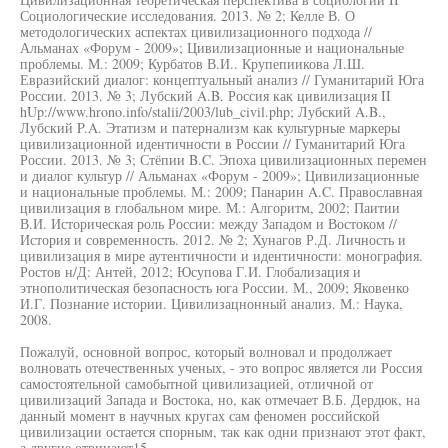
Социологические исследования. 2013. № 2; Келле В. О
методологических аспектах цивилизационного подхода //
Альманах «Форум - 2009»; Цивилизационные и национальные
проблемы. М.: 2009; Курбатов В.И.. Крупепиикова Л.Ш.
Евразийский диалог: концептуальный анализ // Гуманитарий Юга
России. 2013. № 3; Лубский A.B. Россия как цивилизация II
hUp://www.hrono.info/stalii/2003/lub_civil.php; Лубский A.B.,
Лубский P.A. Этатизм и патернализм как культурные маркеры
цивилизационной идентичности в России // Гуманитарий Юга
России. 2013. № 3; Стёпии B.C. Эпоха цивилизационных перемен
и диалог культур // Альманах «Форум - 2009»; Цивилизационные
и национальные проблемы. М.: 2009; Панарин A.C. Православная
цивилизация в глобальном мире. М.: Алгоритм, 2002; Паитии
В.И. Историческая роль России: между Западом и Востоком //
История и современность. 2012. № 2; Хунагов Р.Д. Личность и
цивилизация в мире аутентичности и идентичности: монография.
Ростов н/Д: Антей, 2012; Юсупова Г.И. Глобализация и
этнополитическая безопасность юга России. М., 2009; Яковенко
И.Г. Познание истории. Цивилизацнонный анализ. М.: Наука,
2008.
Пожалуй, основной вопрос, который волновал и продолжает
волновать отечественных ученых, - это вопрос является ли Россия
самостоятельной самобытной цивилизацией, отличной от
цивилизаций Запада и Востока, но, как отмечает В.Б. Дердюк, на
данный момент в научных кругах сам феномен российской
цивилизации остается спорным, так как одни признают этот факт,
а другие отрицают15.