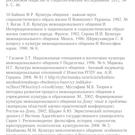
6. С. 46.
10 Байкин Ф.Р. Культура общения - важная черта
социалистического образа жизни II Коммунист Украины. 1982. №
3; Коган Л.Н. Культура межнационального общения И
Интернациональное и национальное в социалистическом образе
жизни советского народа. Фрунзе. 1982; Серова И.И. Культура
межнационального общения. Минск. 1986; Шермухамедов С. К
вопросу о культуре межнационального общения И Философия
науки. 1990. № 8;
" Гасанов З.Т. Национальные отношения и воспитание культуры
межнационального общения // Педагогика. 1996. № 6; Маркова
Н.Г. Культура межнационального общения - базовый индикатор
межнациональных отношений // Известия РГПУ им. А.И.
Герцена. 2008. № 81 // hllp://cybeгleninka.ru/aгlicle/n/kullura-
mezhnalsionalnogo-obscheniya-bazovyy-indikaloг-
те2Ьпа15Юпа1пу|1-о1по8|1ешу; Мустафаев М.Б. Теория и
методика развития процесса межнационального общения в
учреждениях культуры и образования. М., 2002; Формирование
культуры межнационального общения на Дону: опыт и проблемы
(материалы областной научно-практической конференции).
Ростов-на-Дону, 2002; Шадже А.Ю. Эвристический потенциал
диалога // Вестник Адыгейского государственного университета.
Серия 1: Регионоведение: философия, история, социология,
юриспруденция, политология, культурология. 2008. № 2;
Шахбанова М.М. Культура межэтнического общения: особенности
проявления в дагестанском обществе // Региональные аспекты