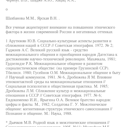
о
Шахбанова М.М., Ярская В.Н. .
Все ученые акцентируют внимание на повышении этнического
фактора в жизни современной России и негативных оттенках
1 Арутюнян Ю.В. Социально-культурные аспекты развития и
сближения наций в СССР // Советская этнография. 1972. № 2;
Гаджиев A.C. Великий русский язык - средство
межнационального общения и приобщения народов Дагестана к
достижениям научно-технической революции. Махачкала, 1981;
Грдзелндзе Р.К. Межнациональное общение в развитом
социалистическом обществе: (на примере Грузинской ССР).
Тбилиси. 1980; Гусейнов О.М. Межнациональное общение в быту
// Научный коммунизм. 1981. № 6, Дробижева JI M. Влияние
этноконтактной среды на межнациональные отношения //
Социальная психология и общественная практика. М. 1985;
Дробижева Л.М. Сближение культур и межнациональные
отношения в СССР // Советская этнография. 1977. № 6;
Евдокименко И.И., Ярыгина O.A. Великое братство народов:
цифры и факты. М., 1982; Солдатова Г. У. Межэтническое
общение: когнитивная структура этнического самосознания //
Познание и общение. M.: Наука, 1988.
* Дьячков М.В. Родной язык и межэтнические отношения //
Социологические исследования. 1995. №11; Мустафаев М.Б.,