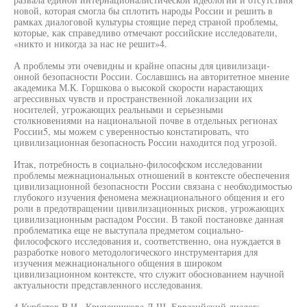
новой, которая смогла бы сплотить народы России и решить в
рамках диалоговой культуры стоящие перед страной проблемы,
которые, как справедливо отмечают российские исследователи,
«никто и никогда за нас не решит»4.
А проблемы эти очевидны и крайне опасны для цивилизаци-
онной безопасности России. Сославшись на авторитетное мнение
академика М.К. Горшкова о высокой скорости нарастающих
агрессивных чувств и пространственной локализации их
носителей, угрожающих реальными и серьезными
столкновениями на национальной почве в отдельных регионах
России5, мы можем с уверенностью констатировать, что
цивилизационная безопасность России находится под угрозой.
Итак, потребность в социально-философском исследовании
проблемы межнациональных отношений в контексте обеспечения
цивилизационной безопасности России связана с необходимостью
глубокого изучения феномена межнационального общения и его
роли в предотвращении цивилизационных рисков, угрожающих
цивилизационным распадом России. В такой постановке данная
проблематика еще не выступала предметом социально-
философского исследования и, соответственно, она нуждается в
разработке нового методологического инструментария для
изучения межнационального общения в широком
цивилизационном контексте, что служит обоснованием научной
актуальности представленного исследования.
4 Курбатов В.И., Крупешшкова Л.Ш. Евразийский диалог: