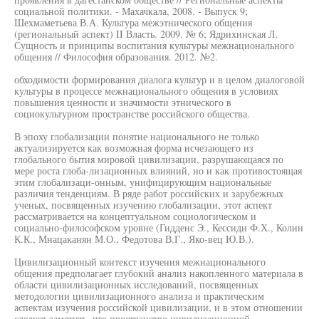
социальной политики. - Махачкала, 2008. - Выпуск 9;
Шехмаметьева В.А. Культура межэтнического общения
(региональный аспект) II Власть. 2009. № 6; Ядрихинская Л.
Сущность и принципы воспитания культуры межнационального
общения // Философия образования. 2012. №2.
обходимости формирования диалога культур и в целом диалоговой
культуры в процессе межнационального общения в условиях
повышения ценности и значимости этнического в
социокультурном пространстве российского общества.
В эпоху глобализации понятие национального не только
актуализируется как возможная форма исчезающего из
глобального бытия мировой цивилизации, разрушающаяся по
мере роста глоба-лизационных влияний, но и как противостоящая
этим глобализаци-онным, унифицирующим национальные
различия тенденциям. В ряде работ российских и зарубежных
ученых, посвященных изучению глобализации, этот аспект
рассматривается на концептуальном социологическом и
социально-философском уровне (Гидденс Э., Кессиди Ф.Х., Колин
К.К., Мнацаканян М.О., Федотова В.Г., Яко-вец Ю.В.).
Цивилизационный контекст изучения межнационального
общения предполагает глубокий анализ накопленного материала в
области цивилизационных исследований, посвященных
методологии цивилизационного анализа и практическим
аспектам изучения российской цивилизации, и в этом отношении
следует заметить, что пространство цивилизационной