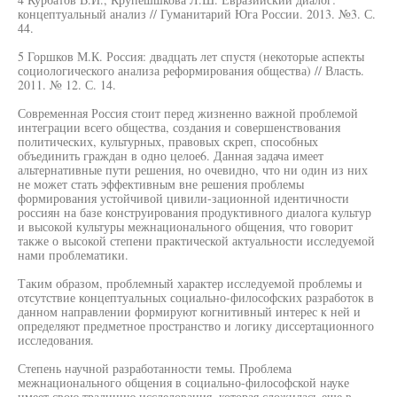
концептуальный анализ // Гуманитарий Юга России. 2013. №3. С.
44.
5 Горшков М.К. Россия: двадцать лет спустя (некоторые аспекты
социологического анализа реформирования общества) // Власть.
2011. № 12. С. 14.
Современная Россия стоит перед жизненно важной проблемой
интеграции всего общества, создания и совершенствования
политических, культурных, правовых скреп, способных
объединить граждан в одно целое6. Данная задача имеет
альтернативные пути решения, но очевидно, что ни один из них
не может стать эффективным вне решения проблемы
формирования устойчивой цивили-зационной идентичности
россиян на базе конструирования продуктивного диалога культур
и высокой культуры межнационального общения, что говорит
также о высокой степени практической актуальности исследуемой
нами проблематики.
Таким образом, проблемный характер исследуемой проблемы и
отсутствие концептуальных социально-философских разработок в
данном направлении формируют когнитивный интерес к ней и
определяют предметное пространство и логику диссертационного
исследования.
Степень научной разработанности темы. Проблема
межнационального общения в социально-философской науке
имеет свою традицию исследования, которая сложилась еще в