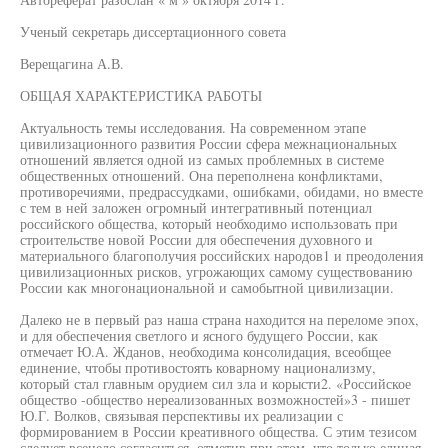
Ученый секретарь диссертационного совета
Верещагина А.В.
ОБЩАЯ ХАРАКТЕРИСТИКА РАБОТЫ
Актуальность темы исследования. На современном этапе
цивилизационного развития России сфера межнациональных
отношений является одной из самых проблемных в системе
общественных отношений. Она переполнена конфликтами,
противоречиями, предрассудками, ошибками, обидами, но вместе
с тем в ней заложен огромный интегративный потенциал
российского общества, который необходимо использовать при
строительстве новой России для обеспечения духовного и
материального благополучия российских народов1 и преодоления
цивилизационных рисков, угрожающих самому существованию
России как многонациональной и самобытной цивилизации.
Далеко не в первый раз наша страна находится на переломе эпох,
и для обеспечения светлого и ясного будущего России, как
отмечает Ю.А. Жданов, необходима консолидация, всеобщее
единение, чтобы противостоять коварному национализму,
который стал главным орудием сил зла и корысти2. «Российское
общество -общество нереализованных возможностей»3 - пишет
Ю.Г. Волков, связывая перспективы их реализации с
формированием в России креативного общества. С этим тезисом
следует всецело согласиться, отметив при этом, что только единая