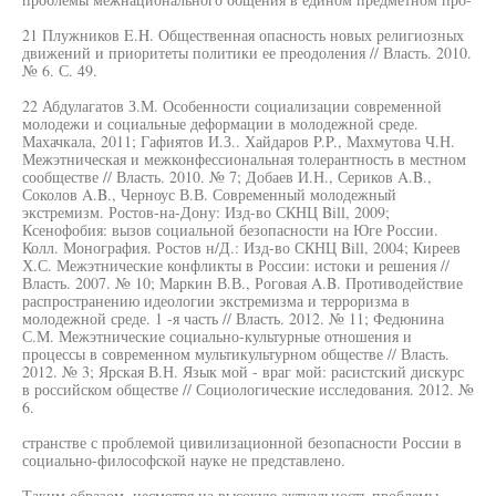
21 Плужников E.H. Общественная опасность новых религиозных
движений и приоритеты политики ее преодоления // Власть. 2010.
№ 6. С. 49.
22 Абдулагатов З.М. Особенности социализации современной
молодежи и социальные деформации в молодежной среде.
Махачкала, 2011; Гафиятов И.З.. Хайдаров P.P., Махмутова Ч.Н.
Межэтническая и межконфессиональная толерантность в местном
сообществе // Власть. 2010. № 7; Добаев И.Н., Сериков A.B.,
Соколов A.B., Черноус В.В. Современный молодежный
экстремизм. Ростов-на-Дону: Изд-во СКНЦ Bill, 2009;
Ксенофобия: вызов социальной безопасности на Юге России.
Колл. Монография. Ростов н/Д.: Изд-во СКНЦ Bill, 2004; Киреев
Х.С. Межэтнические конфликты в России: истоки и решения //
Власть. 2007. № 10; Маркин В.В., Роговая A.B. Противодействие
распространению идеологии экстремизма и терроризма в
молодежной среде. 1 -я часть // Власть. 2012. № 11; Федюнина
С.М. Межэтнические социально-культурные отношения и
процессы в современном мультикультурном обществе // Власть.
2012. № 3; Ярская В.Н. Язык мой - враг мой: расистский дискурс
в российском обществе // Социологические исследования. 2012. №
6.
странстве с проблемой цивилизационной безопасности России в
социально-философской науке не представлено.
Таким образом, несмотря на высокую актуальность проблемы