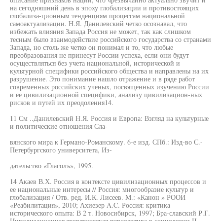
на сегодняшний день в эпоху глобализации и противостоящих
глобализа-ционным тенденциям процессам национальной
самоактуализации. Н.Я. Данилевский четко осознавал, что
избежать влияния Запада Россия не может, так как слишком
тесным было взаимодействие российского государства со странами
Запада, но столь же четко он понимал и то, что любые
преобразования не принесут России успеха, если они будут
осуществляться без учета национальной, исторической и
культурной специфики российского общества и направлены на их
разрушение. Это понимание нашло отражение и в ряде работ
современных российских ученых, посвященных изучению России
и ее цивилизационной специфики, анализу цивилизацион-ных
рисков и путей их преодоления14.
11 См ..Данилевский Н.Я. Россия и Европа: Взгляд на культурные
и политические отношения Сла-
вянского мира к Германо-Романскому. 6-е изд. СПб.: Изд-во С.-
Петербургского университета, Из-
дательство «Глаголъ», 1995.
14 Акаев В.Х. Россия в контексте цивилизационных процессов и
ее национальные интересы // Россия: многообразие культур и
глобализация / Отв. ред. И.К. Лисеев. М.: «Канон » РООИ
«Реабилитация», 2010; Ахиезер A.C. Россия: критика
исторического опыта: В 2 т. Новосибирск, 1997; Бра-славский Р.Г.
Цивилизационная теоретическая перспектива в социологии II