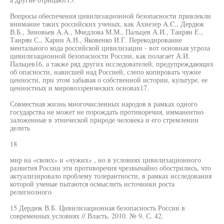
Вопросы обеспечения цивилизационной безопасности привлекли
внимание таких российских ученых, как Ахиезер A.C., Дердюк
В.Б., Зиновьев A.A., Мчедлова М.М., Пальцев А.И., Таирян Е.,
Таирян С., Харин А.Н., Яковенко И.Г. Перекодирование
ментального кода российской цивилизации - вот основная угроза
цивилизационной безопасности России, как полагает А.И.
Пальцев16, а также ряд других исследователей, предупреждающих
об опасности, нависшей над Россией, слепо копировать чужие
ценности, при этом забывая о собственной истории, культуре, ее
ценностных и мировоззренческих основах17.
Совместная жизнь многочисленных народов в рамках одного
государства не может не порождать противоречия, имманентно
заложенные в этнической природе человека и его стремлении
делить
18
мир на «своих» и «чужих» , но в условиях цивилизационного
развития России эти противоречия чрезвычайно обострились, что
актуализировало проблему толерантности, в рамках исследования
которой ученые пытаются осмыслить источники роста
религиозного
15 Дердюк В.Б. Цивилизационная безопасность России в
современных условиях // Власть. 2010. № 9. С. 42.