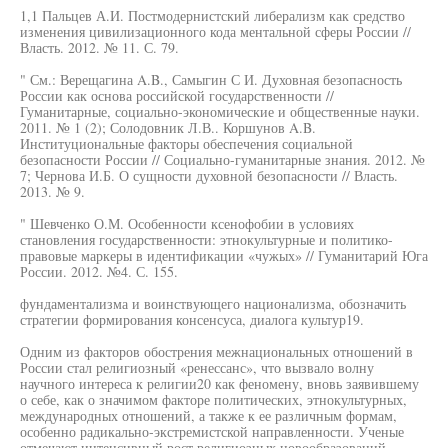
1,1 Пальцев А.И. Постмодернистский либерализм как средство
изменения цивилизационного кода ментальной сферы России //
Власть. 2012. № 11. С. 79.
" См.: Верещагина A.B., Самыгин С И. Духовная безопасность
России как основа российской государственности //
Гуманитарные, социально-экономические и общественные науки.
2011. № 1 (2); Солодовник Л.В.. Коршунов A.B.
Институциональные факторы обеспечения социальной
безопасности России // Социально-гуманитарные знания. 2012. №
7; Чернова И.Б. О сущности духовной безопасности // Власть.
2013. № 9.
" Шевченко О.М. Особенности ксенофобии в условиях
становления государственности: этнокультурные и политико-
правовые маркеры в идентификации «чужых» // Гуманитарий Юга
России. 2012. №4. С. 155.
фундаментализма и воинствующего национализма, обозначить
стратегии формирования консенсуса, диалога культур19.
Одним из факторов обострения межнациональных отношений в
России стал религиозный «ренессанс», что вызвало волну
научного интереса к религии20 как феномену, вновь заявившему
о себе, как о значимом факторе политических, этнокультурных,
международных отношений, а также к ее различным формам,
особенно радикально-экстремистской направленности. Ученые
отмечают интенсивный рост религиозных новообразований,