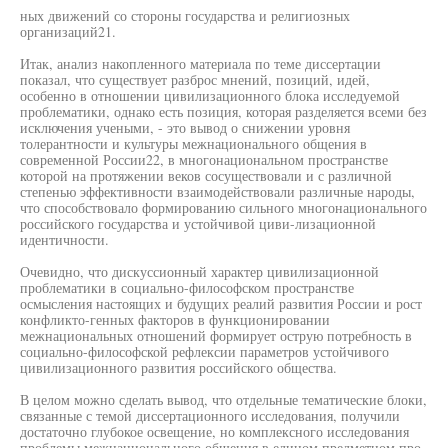
ных движений со стороны государства и религиозных
организаций21.
Итак, анализ накопленного материала по теме диссертации
показал, что существует разброс мнений, позиций, идей,
особенно в отношении цивилизационного блока исследуемой
проблематики, однако есть позиция, которая разделяется всеми без
исключения учеными, - это вывод о снижении уровня
толерантности и культуры межнационального общения в
современной России22, в многонациональном пространстве
которой на протяжении веков сосуществовали и с различной
степенью эффективности взаимодействовали различные народы,
что способствовало формированию сильного многонационального
российского государства и устойчивой циви-лизационной
идентичности.
Очевидно, что дискуссионный характер цивилизационной
проблематики в социально-философском пространстве
осмысления настоящих и будущих реалий развития России и рост
конфликто-генных факторов в функционировании
межнациональных отношений формирует острую потребность в
социально-философской рефлексии параметров устойчивого
цивилизационного развития российского общества.
В целом можно сделать вывод, что отдельные тематические блоки,
связанные с темой диссертационного исследования, получили
достаточно глубокое освещение, но комплексного исследования
проблемы межнационального общения в едином предметном про-