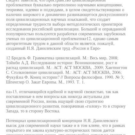
проблематики буквально переполнено научными концепциями,
теориями, идеями и подходами, в целом свидетельствующими о
наличии широкого и динамично развивающегося дискуссионного
поля цивилизационных научных изысканий, что создает
определенные трудности выбора методологических ориентиров
исследования российской цивилизации. Большой и оправданной
популярностью пользуются разработки современных зарубежных
ученых по цивилизационной проблематике12, однако самым
авторитетным трудом в данной области является, пожалуй,
созданный Н.Я. Данилевским труд «Россия и Евро-
12 Бродель Ф. Грамматика цивилизаций. M.: Весь мир, 2008;
Тойнби А.Д. Исследование истории: Возникновение, рост и
распад цивилизаций. М.: ACT: ACT МОСКВА, .2009; Хантингтон
С. Столкновение цивилизаций. М.: ACT: ACT МОСКВА, 2006;
Фуку&иа Ф. Конец истории? // Вопросы философии. 1990. № 3;
Шпенглер О. Закат Европы. М., 1993. Т. 1.
па»13, отличающийся идейной и научной свежестью, так как
поставленные в нем вопросы как никогда актуальны для
современной России, вновь ищущей свою стратегию
цивилизационного развития, поворачивая «голову» то в сторону
Запада, то в сторону Востока.
Потенциал цивилизационной концепции Н.Я. Данилевского
высок для современной науки также и в том ключе, что в рамках
открытого им закона культурно-исторических типов дается
описание признаков нации, что чрезвычайно актуально звучит и