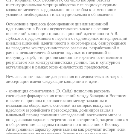
институциональная матрица общества с ее социокультурным
кодом не меняется кардинально, но способна к изменению в
условиях необходимости институционального обновления.
Осмысление процесса формирования цивилизационной
идентичности в России осуществлялось также на основе
положений концепции цивилизационной идентичности A.B.
Лубского, предложившего перейти от одномерных интерпретаций
цивилизационной идентичности к многомерным, базирующимся
на парадигме конструктивистского реализма, разработанной в
рамках неоклассической модели научных исследований и
постулирующей, что цивилизационные идентичности являются
результатом как конструктивистских усилий, так и культурной
актуализации в рамках эссен-циалистских предпосылок.
Немаловажное значение для решения исследовательских задач в
диссертации имели следующие концепции и идеи:
- концепция ориентализма (Э. Сайд) позволила раскрыть
специфику формирования отношений между Западом и Востоком
и выявить причины противостояния между западным и
незападным обществами, основной из которых выступает
идеология европейского превосходства, доминировавшая в
начальный период появления исследований восточного мира и
определившая характер стереотипов и восприятий, закрепившихся
в общественном западном сознании по отношению к Востоку.
Антигуманный характер ориентализма как результат исторически
обусловленного превосходства Запада над незападными