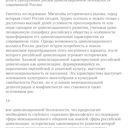
современной России.
Гипотеза исследования. Масштабы исторического вызова, перед
которым стоит Россия сегодня, трудно осознать и можно только с
достаточно высокой долей условности прогнозировать те или
иные сценарии ее цивилизационного развития, учитывая циви-
лизационную специфику российского общества и особенности
трансформации его цивилизационных характеристик на
современном этапе. Однако возможность цивилизационного
коллапса России диктует острую потребность в поиске
механизмов предотвращения этого негативного варианта, после
которого российской цивилизации угрожает историческое
небытие. Базовой цивилизационной характеристикой российской
цивилизации как цивилизации, формировавшейся на
пересечении европейской и азиатской культур, выступает
многонациональность ее населения. Эта характеристика выступает
основанием культурного многообразия и культурной
самобытности России, но в условиях межнациональной
дезинтеграции и конфликтности она становится также
источником рис-
14
ков цивилизационной безопасности, что предполагает
необходимость глубокого социально-философского исследования
сферы межнационального общения как важной сферы российской
цивилизации, исторические закономерности развития которой
позволяют прогнозировать процесс регенерации культуры