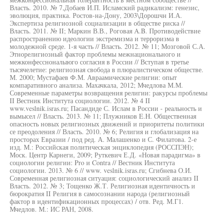
Власть. 2010. № 7,Добаев И.П. Исламский радикализм: генезис,
эволюция, практика. Ростов-на-Дону, 2003\Дорошчн И.А.
Экспертиза религиозной социализации в обществе риска //
Власть. 2011. № II; Маркин В.В., Роговая A.B. Противодействие
распространению идеологии экстремизма и терроризма в
молодежной среде. 1-я часть // Власть. 2012. № 11; Мозговой С.А.
Этнорелигиозный фактор проблемы межнационального и
межконфессноналыюго согласия в России // Вступая в третье
тысячелетие: религиозная свобода в плюралистическом обществе.
М. 2000; Мустафаев Ф.М. Авраамические религии: опыт
компаративного анализа. Махачкала, 2012; Мчедлова М.М.
Современные параметры возвращения религии: ракурсы проблемы
II Вестник Института социологии. 2012. № 4 II
www.veslnik.isras.ru; Пасандиде С. Ислам в России - реальность и
вымысел // Власть. 2013. № 11; Плужников E.H. Общественная
опасность новых религиозных движений и приоритеты политики
се преодоления // Власть. 2010. № 6; Религия и глобализация на
просторах Евразии / под ред. А. Малашенко и С. Филатова. 2-е
изд. М.: Российская политическая энциклопедия (РОССПЭН);
Моск. Центр Карнеги, 2009; Руткевич Е.Д. «Новая парадигма» в
социологии религии: Pro и Contra // Вестник Института
социологии. 2013. № 6 // www. veslnik.isras.ru; Сгибнева О.И.
Современная религиозная ситуация: социологический анализ II
Власть. 2012. № 3; Тощенко Ж.Т. Религиозная идентичность и
бюрократия II Религия в самосознании народа (религиозный
фактор в идентификационных процессах) / отв. Ред. М.Г1.
Мчедлов. М.: ИС РАН, 2008.