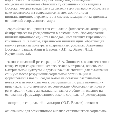
обществами позволяет объяснить ту ограниченность видения
Востока, которая всегда была характерна для западного общества и
ярко проявилась на современном этапе, эксплицируя
цивилизационное неравенство в системе межцивилиза-ционных
отношений современного мира;
- евразийская концепция как социально-философская концепция,
базирующаяся на убежденности в возможности формирования
цивилизационного единства народов, населяющих Евразийский
континент, и, в целом, евразийской цивилизации, обретающая
вполне реальные контуры в современных условиях сближения
Востока и Запада, Азии и Европы (В.И. Курбатов, Л.Ш.
Крупеннико-ва);
- закон социальной регенерации (A.A. Зиновьев), в соответствии с
которым при сохранении человеческого материала, основы его
материальной культуры и других важных явлений для выживания
социума после разрушения социальной организации и
формирования новой, создаваемой на остатках разрушаемой,
новая оказывается близкой к разрушаемой по ряду важнейших
признаков, что становится теоретическим обоснованием идеи о
регенерации культуры межнационального общения именно на
основании сформулированного закона социальной регенерации;
- концепция социальной имитации (Ю.Г. Волков), ставшая
основанием для объективного анализа сложившегося социально-