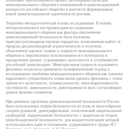
межнационального общения в изменившейся цивилизационной
реальности российского общества в контексте формирования
новой цивилизационной идентичности россиян.
Теоретико-методологическая основа исследования. В основу
методологического инструментария исследования
межнационального общения как фактора обеспечения
цивилизационной безопасности была положена
трансдисциплинарная научная парадигма, позволившая выйти за
пределы дисциплинарной ограниченности и получить
объективное научное знание о сущности межнационального
общения и перспективах использования его потенциала в
преодолении рисков, угрожающих целостности и устойчивости
российской цивилизации. Межотраслевая сущность изучаемого
феномена позволила применить полифонический подход к
исследованию проблемы межнационального общения как попытку
вариативно-субъективного осмысления данного феномена с точки
зрения его целостности, универсальности, многовариативности,
системности, равноценности, равноправности всех составляющих
данное явление элементов.
При решении проблемы цивилизационной безопасности России
была использована теория безопасности во всем ее многообразии
(теория духовной, демографической, политической национальной,
культурной, национальной безопасности) с акцентом на теории
цивилизационной безопасности, для концептуализации которой
использовались идеи и положения, содержащиеся в трудах И.Г.
Яковенко, A.C. Ахиезера, А.И. Пальцева.