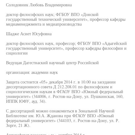
Солодовник Любовь Владимировна
доктор философских наук; ФГБОУ ВПО «Донской
государственный технический университет», профессор кафедры
медиаменеджмента и медиапроизводства
Шадже Асиет Юсуфовна
доктор философских наук, профессор; ФГБОУ ВПО «Адыгейский
государственный университет», профессор кафедры философии и
социологии
Ведущая Дагестнаский научный центр Российской
организация: академии наук
Защита состоится «05» декабря 2014 г. в 10.00 на заседании
диссертационного совета Д 212.208.01 по философским и
социологическим наукам в ФГАОУ ВПО «Южный федеральный
университет» (344006, г. Ростов-на-Дону, ул. Пушкинская, 160,
ИППК ЮФУ, ауд. 34).
С диссертацией можно ознакомиться в Зональной Научной
Библиотеке им. Ю.А. Жданова при ФГАОУ ВПО «Южный
федеральный университет» (344103, г. Ростов-на-Дону, ул. Р.
Зорге, 21 Ж).
Автореферат разослан « м » октября 2014 г.