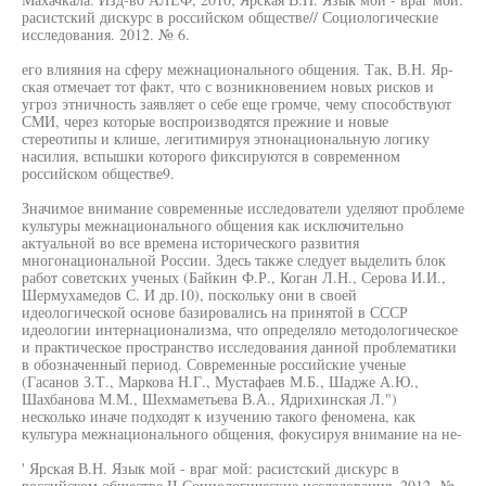
расистский дискурс в российском обществе// Социологические
исследования. 2012. № 6.
его влияния на сферу межнационального общения. Так, В.Н. Яр-
ская отмечает тот факт, что с возникновением новых рисков и
угроз этничность заявляет о себе еще громче, чему способствуют
СМИ, через которые воспроизводятся прежние и новые
стереотипы и клише, легитимируя этнонациональную логику
насилия, вспышки которого фиксируются в современном
российском обществе9.
Значимое внимание современные исследователи уделяют проблеме
культуры межнационального общения как исключительно
актуальной во все времена исторического развития
многонациональной России. Здесь также следует выделить блок
работ советских ученых (Байкин Ф.Р., Коган Л.Н., Серова И.И.,
Шермухамедов С. И др.10), поскольку они в своей
идеологической основе базировались на принятой в СССР
идеологии интернационализма, что определяло методологическое
и практическое пространство исследования данной проблематики
в обозначенный период. Современные российские ученые
(Гасанов З.Т., Маркова Н.Г., Мустафаев М.Б., Шадже А.Ю.,
Шахбанова М.М., Шехмаметьева В.А., Ядрихинская Л.")
несколько иначе подходят к изучению такого феномена, как
культура межнационального общения, фокусируя внимание на не-
' Ярская В.Н. Язык мой - враг мой: расистский дискурс в
российском обществе II Социологические исследования. 2012. №