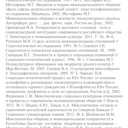
Мустафаева М.Г. Введение в теорию межнационального общения
(фило-софско-антропологический аспект): опыт полифонического
исследования. Махачкала, 2002; Мустафаева М.Г.
Межнациональное общение в контексте этнокультурного анализа.
Автореферат дисс. ... док. филос. наук. Ростов-на-Дону, 2002;
Ореховская H.A. Толерантность массового сознания - путь к
социокультурной интеграции современного российского общества
// Этносоциум и межнациональная культура. 2011. Т. 36. № 4;
Руткевич М.Н. О двух аспектах межнациональных отношений //
Социологические исследования. 1991. №.3; Сикевич З.В.
Социология и психология национальных отношений. М., 1999;
Скворцов Н.Г. Этничность в процессе социальных изменений //
Социально-политический журнал. 1996. № 1; Степанянц М.Т.
Поликультурное образование как модератор диалога культур //
Мир Востока. М. 2005; Тишков В.А. О культурном многообразии
// Этнографическое обозрение. 2005. N° I; Черноус В.В.
Социально-политический процесс на Юге России: от вспышки
ксенофобии к регенерации этнокультурного взаимодействия и
осознанного единого гражданства // Ксенофобия на Юге России:
сепаратизм, конфликты и пути их преодоления. Ростов н/Д, 2002;
Федюнина С.М. Межэтнические социально-культурные отношения
и процессы в современном мультикультурном обществе // Власть.
2012. № 3; Шадже А.Ю., Хацац A.A. Межэтническое согласие и
укрепление российской идентичности на Северном Кавказе //
Социально-гуманитарные знания. 2012. № 4; Шахбанова М.М.
Межэтническое общение и межнациональная толерантность в
Республике Дагестан: состояние, тенденции и взаимовлияние. -
Махачкала: Изд-во АЛЕФ, 2010; Ярская В.Н. Язык мой - враг мой: