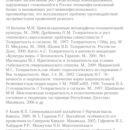
нарушающих сложившийся в России этноконфессиональный
баланс и вызывающих рост межконфессионального
противоборства, что актуализирует проблему противодействия
экстремистским проявлений религиоз-
19 Билалов М.И. Цивилизационные метаморфозы познавательной
культуры. M., 2008; Дробижева J1.M. Толерантность и рост
этнического самосознания: проблемы совместимости //
Толерантность и согласие. M., 1997; Толерантность / Общ. ред. М
П. Мчедлова. M., 2004; Шалин В.В. Толерантность. Ростов-на-
Дону, 2000; Капто A.C. Толерантность в контексте концепции
«Культуры мира» // Безопасность Евразии. M., 2001, №1;
Магомедова М.З. Идентичность и толерантность как условие
стабильности северокавказского социума. М., 2009; Мацковский
М.С. Толерантность как объект социологического исследования //
Век толерантности. Вып. 3-4. М., 2002; Скворцов Н.Г. Эт-
ничность и национализм: этнические корни национализма II
Релятивистская теория нации // М.: РНИСиНП, 1998; Тишков В.А.
О толерантности // Толерантность и согласие. М., 1997; Шахбанова
М.М. Межэтническая толерантность в полиэтническом регионе:
состояние и тенденции (на примере Республики Дагестан).
Махачкала, 2006 и др
0 Акаев В.Х. Северокавказский ваххабизм // Научная мысль
Кавказа. 2000. № 3; Гаджиев Р.Г. Ваххабизм: особенности его
проявления на Северном Кавказе. Махачкала, 2002; Гафиятов И.З.,
Хайдаров P.P., Махмутова Ч.Н. Межэтническая и
межконфессиональная толерантность в местном сообществе //