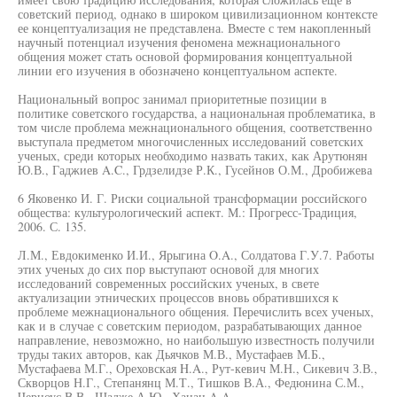
советский период, однако в широком цивилизационном контексте
ее концептуализация не представлена. Вместе с тем накопленный
научный потенциал изучения феномена межнационального
общения может стать основой формирования концептуальной
линии его изучения в обозначено концептуальном аспекте.
Национальный вопрос занимал приоритетные позиции в
политике советского государства, а национальная проблематика, в
том числе проблема межнационального общения, соответственно
выступала предметом многочисленных исследований советских
ученых, среди которых необходимо назвать таких, как Арутюнян
Ю.В., Гаджиев A.C., Грдзелидзе Р.К., Гусейнов О.М., Дробижева
6 Яковенко И. Г. Риски социальной трансформации российского
общества: культурологический аспект. М.: Прогресс-Традиция,
2006. С. 135.
Л.М., Евдокименко И.И., Ярыгина O.A., Солдатова Г.У.7. Работы
этих ученых до сих пор выступают основой для многих
исследований современных российских ученых, в свете
актуализации этнических процессов вновь обратившихся к
проблеме межнационального общения. Перечислить всех ученых,
как и в случае с советским периодом, разрабатывающих данное
направление, невозможно, но наибольшую известность получили
труды таких авторов, как Дьячков М.В., Мустафаев М.Б.,
Мустафаева М.Г., Ореховская H.A., Рут-кевич М.Н., Сикевич З.В.,
Скворцов Н.Г., Степанянц М.Т., Тишков В.А., Федюнина С.М.,
Черноус В.В., Шадже А.Ю., Хацац A.A.,