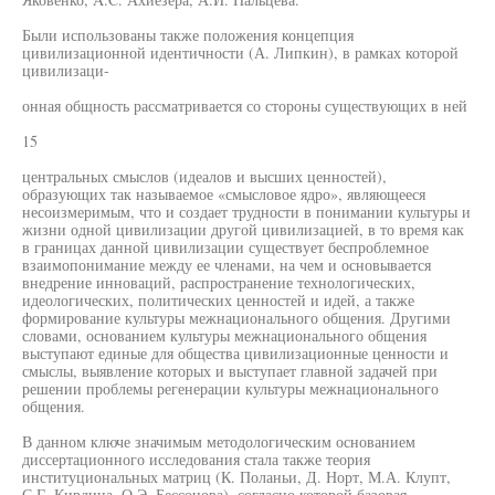
Были использованы также положения концепция
цивилизационной идентичности (А. Липкин), в рамках которой
цивилизаци-
онная общность рассматривается со стороны существующих в ней
15
центральных смыслов (идеалов и высших ценностей),
образующих так называемое «смысловое ядро», являющееся
несоизмеримым, что и создает трудности в понимании культуры и
жизни одной цивилизации другой цивилизацией, в то время как
в границах данной цивилизации существует беспроблемное
взаимопонимание между ее членами, на чем и основывается
внедрение инноваций, распространение технологических,
идеологических, политических ценностей и идей, а также
формирование культуры межнационального общения. Другими
словами, основанием культуры межнационального общения
выступают единые для общества цивилизационные ценности и
смыслы, выявление которых и выступает главной задачей при
решении проблемы регенерации культуры межнационального
общения.
В данном ключе значимым методологическим основанием
диссертационного исследования стала также теория
институциональных матриц (К. Поланьи, Д. Норт, М.А. Клупт,
С.Г. Кирдина, О.Э. Бессонова), согласно которой базовая