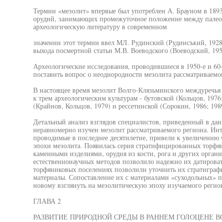
Термин «мезолит» впервые был употреблен А. Брауном в 1893
орудий, занимающих промежуточное положение между палеол
археологическую литературу в современном
значении этот термин ввел МЛ. Рудинский (Рудинсъкий, 1928)
выхода посмертной статьи М.В. Воеводского (Воеводский, 195
Археологические исследования, проводившиеся в 1950-е и 60-
поставить вопрос о неоднородности мезолита рассматриваемог
В настоящее время мезолит Волго-Клязьминского междуречья
к трем археологическим культурам - бутовской (Кольцов, 1976
(Крайнов, Кольцов, 1979) и рессетинской (Сорокин, 1986; 198
Детальный анализ взглядов специалистов, приведенный в данн
неравномерно изучен мезолит рассматриваемого региона. Ин
проводимые в последнее десятилетие, привели к увеличению
эпохи мезолита. Появилась серия стратифицированных торфя
каменными изделиями, орудия из кости, рога и других орга
естественнонаучных методов позволило надежно их датироват
торфяниковых поселениях позволили уточнить их стратиграф
материалы. Сопоставление их с материалами «суходольных» п
новому взглянуть на мезолитическую эпоху изучаемого регио
ГЛАВА 2
РАЗВИТИЕ ПРИРОДНОЙ СРЕДЫ В РАННЕМ ГОЛОЦЕНЕ 