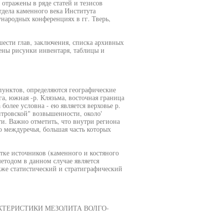
отражены в ряде статей и тезисов
дела каменного века Института
народных конференциях в гг. Тверь,
шести глав, заключения, списка архивных
ены рисунки инвентаря, таблицы и
пунктов, определяются географические
а, южная -р. Клязьма, восточная граница
более условна - ею является верховье р.
тровской" возвышенности, около'
и. Важно отметить, что внутри региона
 междуречья, большая часть которых
ке источников (каменного и костяного
тодом в данном случае является
же статистический и стратиграфический
КТЕРИСТИКИ МЕЗОЛИТА ВОЛГО-