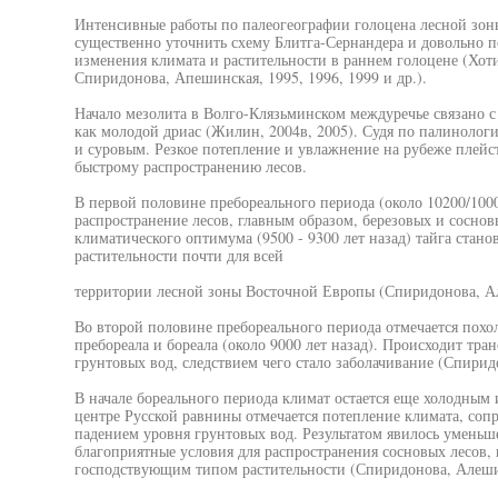
Интенсивные работы по палеогеографии голоцена лесной зо
существенно уточнить схему Блитга-Сернандера и довольно п
изменения климата и растительности в раннем голоцене (Хоти
Спиридонова, Апешинская, 1995, 1996, 1999 и др.).
Начало мезолита в Волго-Клязьминском междуречье связано 
как молодой дриас (Жилин, 2004в, 2005). Судя по палинолог
и суровым. Резкое потепление и увлажнение на рубеже плейс
быстрому распространению лесов.
В первой половине пребореального периода (около 10200/1000
распространение лесов, главным образом, березовых и сосновы
климатического оптимума (9500 - 9300 лет назад) тайга ста
растительности почти для всей
территории лесной зоны Восточной Европы (Спиридонова, Ал
Во второй половине пребореального периода отмечается похо
пребореала и бореала (около 9000 лет назад). Происходит тра
грунтовых вод, следствием чего стало заболачивание (Спирид
В начале бореального периода климат остается еще холодным и
центре Русской равнины отмечается потепление климата, соп
падением уровня грунтовых вод. Результатом явилось уменьше
благоприятные условия для распространения сосновых лесов, 
господствующим типом растительности (Спиридонова, Алешин