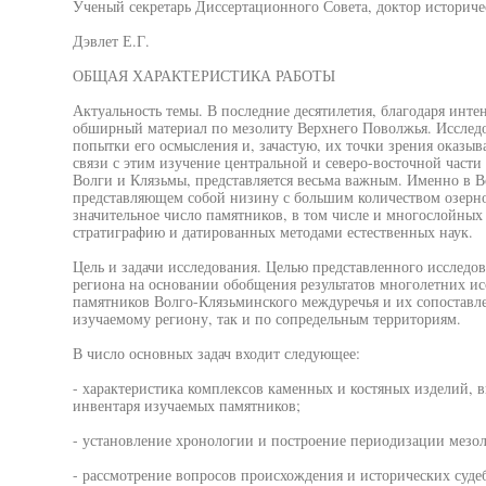
Ученый секретарь Диссертационного Совета, доктор историче
Дэвлет Е.Г.
ОБЩАЯ ХАРАКТЕРИСТИКА РАБОТЫ
Актуальность темы. В последние десятилетия, благодаря инт
обширный материал по мезолиту Верхнего Поволжья. Исслед
попытки его осмысления и, зачастую, их точки зрения оказы
связи с этим изучение центральной и северо-восточной части
Волги и Клязьмы, представляется весьма важным. Именно в 
представляющем собой низину с большим количеством озерно
значительное число памятников, в том числе и многослойн
стратиграфию и датированных методами естественных наук.
Цель и задачи исследования. Целью представленного исследов
региона на основании обобщения результатов многолетних и
памятников Волго-Клязьминского междуречья и их сопоставл
изучаемому региону, так и по сопредельным территориям.
В число основных задач входит следующее:
- характеристика комплексов каменных и костяных изделий, 
инвентаря изучаемых памятников;
- установление хронологии и построение периодизации мезол
- рассмотрение вопросов происхождения и исторических суде