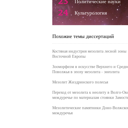
23
Политические науки
24
Культурология
Похожие темы диссертаций
Костяная индустрия мезолита лесной зоны
Восточной Европы
Зооморфизм в искусстве Верхнего и Средн
Поволжья в эпоху мезолита - энеолита
Мезолит Жиздринского полесья
Переход от мезолита к неолиту в Волго-Ок
междуречье по материалам стоянки Замость
Мезолитические памятники Доно-Волжско
междуречья