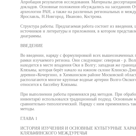
Апробация результатов исследования. Материалы диссертации 
докладов. Основные положения обсуждались на заседаниях От
археологии РАН, а также на различных региональных и между
Ярославль, Н.Новгород, Иваново, Кострома.
Структура работы. Предлагаемая работа состоит из введения, 
источников и литературы и приложения, в котором представл
диаграммы.
ВВЕДЕНИЕ
Во введении, наряду с формулировкой всех вышеозначенных 
рамки изучаемого региона. Они следующие: северная - р. Волг
находится в месте впадения Оки в Волгу; западная же граница 
Клязьмы, которая берёт начало на южном склоне Клинско-Дми
деревни~Кочергино, в Химкинском районе Московской област
располагаются многие крупные водные артерии Волго-Окского
относится к бассейну Клязьмы.
При выполнении работы применялся ряд методов. При обработ
инвентаря) использовался традиционный подход. Основным ме
сравнительно-типологический. Наряду с ним применялись так
методы.
ГЛАВА 1
ИСТОРИЯ ИЗУЧЕНИЯ И ОСНОВНЫЕ КУЛЬТУРНЫЕ ХАРА
КЛЯЗЬМИНСКОГО МЕЖДУРЕЧЬЯ