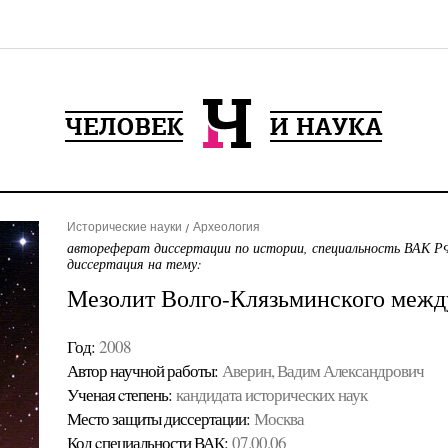
Исторические науки
Археология
автореферат диссертации по истории, специальность ВАК РФ
диссертация на тему:
Мезолит Волго-Клязьминского межд
Год:
2008
Автор научной работы:
Аверин, Вадим Александрович
Ученая cтепень:
кандидата исторических наук
Место защиты диссертации:
Москва
Код cпециальности ВАК:
07.00.06