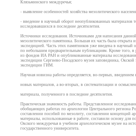
Клязьминского междуречья;
- выявление особенностей хозяйства мезолитического населени
- введение в научный оборот неопубликованных материалов 
исследовавшихся в последние десятилетия.
Источники исследования. Источниками для написания данно
мезолитического памятника. Большая их часть была открыта и
экспедицией. Часть этих памятников уже введена в научный 
по небольшим предварительным публикациям. Кроме того, в 
из фондов ИА РАН и опубликованные материалы исследований
экспедиции Сергиево-Посадского музея заповедника, Окско
экспедиции ГИМ.
Научная новизна работы определяется, во-первых, введением 
новых материалов, а во-вторых, в систематизации и осмыслен
материала, полученного в последние десятилетия.
Практическая значимость работы. Представленное исследован
обобщающих работах по археологии Центрального региона Рос
составлении пособий по мезолиту, составлении концепций ар
материалы, использованные в работе, составили основу для 
Окского междуречья в учебном археологическом музее на ист
государственного университета.