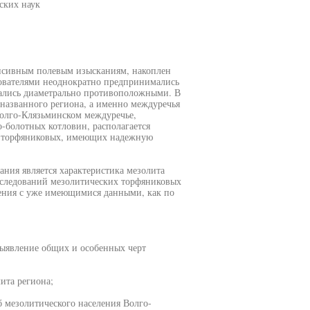
ских наук
енсивным полевым изысканиям, накоплен
ователями неоднократно предпринимались
вались диаметрально противоположными. В
 названного региона, а именно междуречья
Волго-Клязьминском междуречье,
-болотных котловин, располагается
ых торфяниковых, имеющих надежную
ания является характеристика мезолита
сследований мезолитических торфяниковых
ения с уже имеющимися данными, как по
выявление общих и особенных черт
ита региона;
б мезолитического населения Волго-