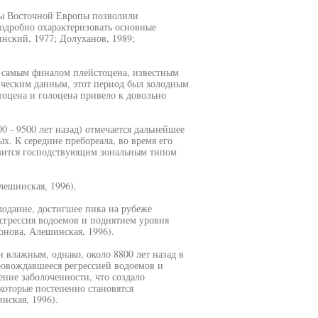
ны Восточной Европы позволили
одробно охарактеризовать основные
нский, 1977; Долуханов, 1989;
с самым финалом плейстоцена, известным
ическим данным, этот период был холодным
тоцена и голоцена привело к довольно
0 - 9500 лет назад) отмечается дальнейшее
х. К середине пребореала, во время его
новится господствующим зональным типом
ешинская, 1996).
лодание, достигшее пика на рубеже
нсгрессия водоемов и поднятием уровня
онова, Алешинская, 1996).
 влажным, однако, около 8800 лет назад в
ровождавшееся регрессией водоемов и
ние заболоченности, что создало
которые постепенно становятся
ская, 1996).