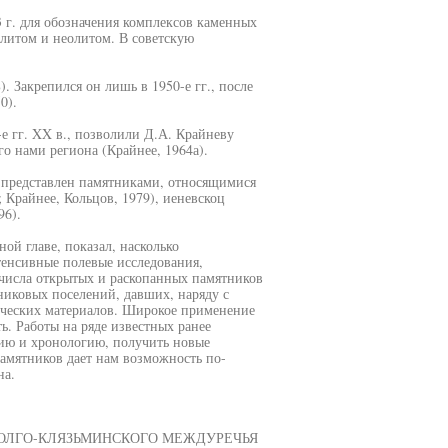
 г. для обозначения комплексов каменных
итом и неолитом. В советскую
. Закрепился он лишь в 1950-е гг., после
0).
е гг. XX в., позволили Д.А. Крайневу
о нами региона (Крайнее, 1964а).
 представлен памятниками, относящимися
; Крайнее, Кольцов, 1979), иеневскоц
96).
ой главе, показал, насколько
тенсивные полевые исследования,
 числа открытых и раскопанных памятников
никовых поселений, давших, наряду с
нических материалов. Широкое применение
ь. Работы на ряде известных ранее
ию и хронологию, получить новые
амятников дает нам возможность по-
на.
ВОЛГО-КЛЯЗЬМИНСКОГО МЕЖДУРЕЧЬЯ