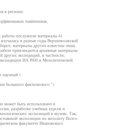
я в регионе;
торфяниковых памятников,
й работы послужили материалы 41
 изучалась в разные годы Верхневолжской
оборот, материалы других известны лишь
работе привлекаются архивные материалы
 других экспедиций, в частности,
й экспедиции ИА РАН и Мезолитической
в научный (
ии большого фактического ")
ие может быть использовано в
сии, разработке учебных курсов и
хеологических экспозиций в музеях. Так,
постоянной экспозиции по мезолиту Волго-
орическом факультете Ивановского