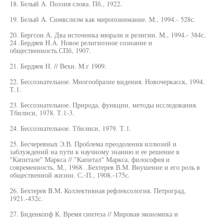
18. Белый А. Поэзия слова. Пб., 1922.
19. Белый А. Симвслиэм как миропонимание. М., 1994.- 528с.
20. Бергсон А. Два источника мюрали и религии. М., 1994.- 384с.
24 .Бердяев H.A. Новое религиозное сознание и
общественность.СПб, 1907.
21. Бердяев Н. // Вехи. М.г 1909.
22. Бессознательное. Многообразие видения. Новочеркасск, 1994.
Т.1.
23. Бессознательное. Природа, функции, методы исследования.
Тбилиси, 1978. Т.1-3.
24. Бессознательное. Тбилиси, 1979. Т.1.
25. Бесчеревных Э.В. Проблема преодоления иллюзий и
заблуждений на пути к научному знанию и ее решение в
"Капитале" Маркса // "Капитал" Маркса, философия и
современность. М., 1968. .Бехтерев В.М. Внушение и его роль в
общественной жизни. С.-П., 1908.-175с.
26. Бехтерев B.M. Коллективная рефлексология. Петроград,
1921.-432с.
27. Биденкопф К. Время синтеза // Мировая экономика и