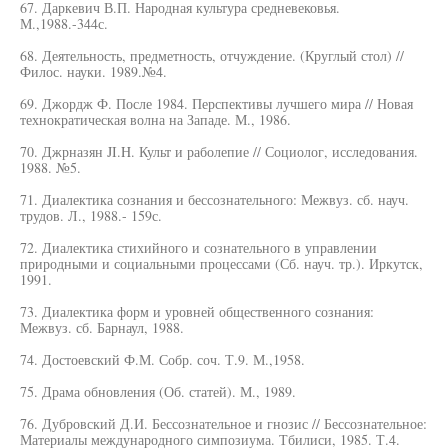
67. Даркевич В.П. Народная культура средневековья.
М.,1988.-344с.
68. Деятельность, предметность, отчуждение. (Круглый стол) //
Филос. науки. 1989.№4.
69. Джордж Ф. После 1984. Перспективы лучшего мира // Новая
технократическая волна на Западе. М., 1986.
70. Джрназян JI.H. Культ и раболепие // Социолог, исследования.
1988. №5.
71. Диалектика сознания и бессознательного: Межвуз. сб. науч.
трудов. Л., 1988.- 159с.
72. Диалектика стихийного и сознательного в управлении
природными и социальными процессами (Сб. науч. тр.). Иркутск,
1991.
73. Диалектика форм и уровней общественного сознания:
Межвуз. сб. Барнаул, 1988.
74. Достоевский Ф.М. Собр. соч. Т.9. М.,1958.
75. Драма обновления (Об. статей). М., 1989.
76. Дубровский Д.И. Бессознательное и гнозис // Бессознательное:
Материалы международного симпозиума. Тбилиси, 1985. Т.4.