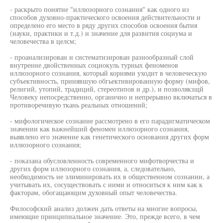
- раскрыто понятие "иллюзорного сознания" как одного из
способов духовно-практического освоения действительности и
определено его место в ряду других способов освоения бытия
(науки, практики и т.д.) и значение для развития социума и
человечества в целсм;
- проанализирован и систематизирован разнообразный слой
внутренне двойственных социокуль турных феноменов
иллюзорного сознания, который корнями уходит в человеческую
субъективность, принявшую обгьективированную форму (мифов,
религий, утопий, традиций, стереотипов и др.), и позволякзщй
Человеку непосредственно, органично и непрерывно включаться в
противоречивую ткань реальных отношений;
- мифологическое сознание рассмотрено в его парадигматическом
значении как важнейший феномен иллюзорного сознания,
выявлено его значение как генетического основания других форм
иллюзорного сознания;
- показана обусловленность современного мифотворчества и
других форм иллюзорного сознания, а, следовательно,
необходимость не элиминировать их в общественном сознании, а
учитывать их, сосуществовать с ними и относиться к ним как к
факторам, обогащающим духовный опыт человечества.
Философский анализ должен дать ответы на многие вопросы,
имеющие принципиальное значение. Это, прежде всего, в чем