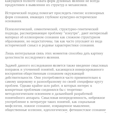
кажущейся полноте охвата форм духовных явлений не всегда
продуктивен в выявлении их структур и механизмов.
Исторический подход помогает проследить генезис иллюзорных
форм сознания, имакщих глубокие культурно-исторические
основания.
Психологический, семиотический, структурно-генетический
подходы, рассматривающее проблему "изнутри", дают интересный
материал об иллюзорном сознании как сложном структурном
образовании, но недостаточны, так как часто упускают из вида
исторический сзиысл и родовье характеристики сознания.
Лишь интегральная связь этих моментов способна дать картину
целостности исследуемого явления.
Задачей данного исследования является также введение смысловых
поправок и уточнений понятий, касающихся инверсированного
восприятия общественным сознанием окружающей
действительности. Они употребляются часто применительно к
самому широкому и разнообразному по своей специфике кругу
проблем. Однако крайне шло работ, в которых интерес к
конкретньм проблемам соединялся бы с теоретико-
методологическим освоением и дальнейшей разработкой
понятийного аппарата. Смысловая неопределенность, небрежное
употребление в литературе таких понятий, как социальная
мифслогия, ложное сознание, извращенное мышление,
общественные иллюзии, идеологическое, фетишистское сознание