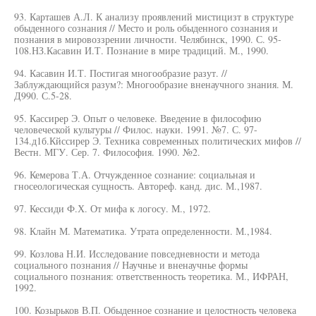
93. Карташев А.Л. К анализу проявлений мистицизт в структуре
обыденного сознания // Место и роль обыденного сознания и
познания в мировоззрении личности. Челябинск, 1990. С. 95-
108.НЗ.Касавин И.Т. Познание в мире традиций. М., 1990.
94. Касавин И.Т. Постигая многообразие разут. //
Заблуждающийся разум?: Многообразие вненаучного знания. М.
Д990. С.5-28.
95. Кассирер Э. Опыт о человеке. Введение в философию
человеческой культуры // Филос. науки. 1991. №7. С. 97-
134.д1б.Кйссирер Э. Техника современных политических мифов //
Вестн. МГУ. Сер. 7. Философия. 1990. №2.
96. Кемерова Т.А. Отчужденное сознание: социальная и
гносеологическая сущность. Автореф. канд. дис. М.,1987.
97. Кессиди Ф.Х. От мифа к логосу. М., 1972.
98. Клайн М. Математика. Утрата определенности. М.,1984.
99. Козлова Н.И. Исследование повседневности и метода
социального познания // Научнье и вненаучнье формы
социального познания: ответственность теоретика. М., ИФРАН,
1992.
100. Козырьков В.П. Обыденное сознание и целостность человека