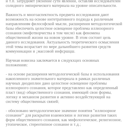
и т.п. затрудняет уяснение сути явлений, оставляя исследователей
солидного эмпирического материала на уровне описательности.
Важность и многоаспектность предмета исследования дают
возможность на основе интетративного подхода к различным
направлениям философской мысли, расширения методологической
базы обеспечить целостное освещение проблема иллюзорного
сознания (мифотворчества в том числе) как феномена
общественной жизни на новом уровне. В этом состоит цель
данного исследования. Актуальность теоретического осмысления
этой темы возрастает по мере дальнейшего развития средств
коммуникации и ¡массовой инфсршцш.
Научная новизна заключается в следукхцих основных
положениях:
- на основе расширения методологической базы и использования
накопленного значительного материала в рамках различных
научных диодиплин дано целостное освещение проблемы
иллюзорного сознания, которое представлено как определенный
пласт (вид) общественного сознания, имеющей свои формы,
логику и механизм развития и активно воздействующий на
систему общественных связей;
- обосновано методологическое значение понятия "иллюзорное
сознание"' для раскрытия взаимосвязи и логики развития таких
форм общественного сознания, как мифологическое, религиозное,
утопическое, стереотипное сознание и т.д.;