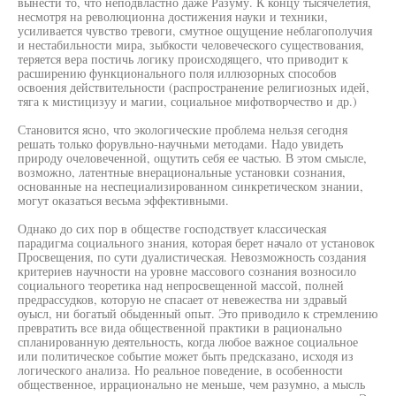
вынести то, что неподвластно даже Разуму. К концу тысячелетия,
несмотря на революционна достижения науки и техники,
усиливается чувство тревоги, смутное ощущение неблагополучия
и нестабильности мира, зыбкости человеческого существования,
теряется вера постичь логику происходящего, что приводит к
расширению функционального поля иллюзорных способов
освоения действительности (распространение религиозных идей,
тяга к мистицизуу и магии, социальное мифотворчество и др.)
Становится ясно, что экологические проблема нельзя сегодня
решать только форувльно-научньми методами. Надо увидеть
природу очеловеченной, ощутить себя ее частью. В этом смысле,
возможно, латентные внерациональные установки сознания,
основанные на неспециализированном синкретическом знании,
могут оказаться весьма эффективными.
Однако до сих пор в обществе господствует классическая
парадигма социального знания, которая берет начало от установок
Просвещения, по сути дуалистическая. Невозможность создания
критериев научности на уровне массового сознания возносило
социального теоретика над непросвещенной массой, полней
предрассудков, которую не спасает от невежества ни здравый
оуысл, ни богатый обыденный опыт. Это приводило к стремлению
превратить все вида общественной практики в рационально
спланированную деятельность, когда любое важное социальное
или политическое событие может быть предсказано, исходя из
логического анализа. Но реальное поведение, в особенности
общественное, иррационально не меньше, чем разумно, а мысль