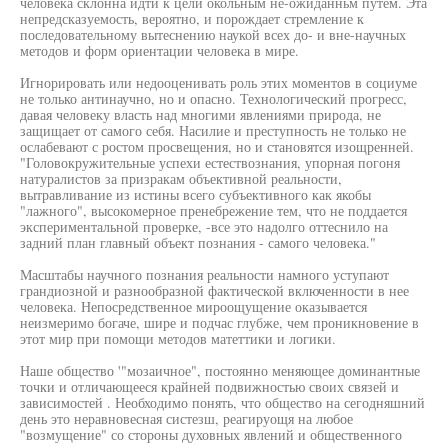
человека склонна идти к цели окольным не-ожиданньм путем. Эта
непредсказуемость, вероятно, и порождает стремление к
последовательному вытеснению наукой всех до- и вне-научных
методов и форм ориентации человека в мире.
Игнорировать или недооценивать роль этих моментов в социуме
не только антинаучно, но и опасно. Технологический прогресс,
давая человеку власть над многими явлениями природа, не
защищает от самого себя. Насилие и преступность не только не
ослабевают с ростом просвещения, но и становятся изощренней.
"Головокружительные успехи естествознания, упорная погоня
натуралистов за призракам объективной реальности,
вытравливание из истины всего субъективного как якобы
"лажного", высокомерное пренебрежение тем, что не поддается
экспериментальной проверке, -все это надолго оттеснило на
задний план главный объект познания - самого человека."
Масштабы научного познания реальности намного уступают
грандиозной и разнообразной фактической включенности в нее
человека. Непосредственное мироощущение оказывается
неизмеримо богаче, шире и подчас глубже, чем проникновение в
этот мир при помощи методов матеттики и логики.
Наше общество '"мозаичное", постоянно меняющее доминантные
точки и отличающееся крайней подвижностью своих связей и
зависимостей . Необходимо понять, что общество на сегодняшний
день это неравновесная систезш, реагируощя на любое
"возмущение" со стороны духовных явлений и общественного