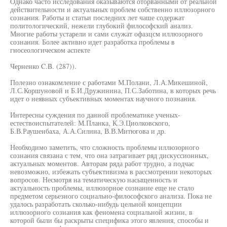
Однако часто исследования оказываются оторванными от реальной
действительности и актуальных проблем собственно иллюзорного
сознания. Работы и статьи последних лет чаше содержат
политологический, нежели глубокий философский анализ.
Многие работы устарели и сами служат офазцсм иллюзорного
сознания. Более активно идет разработка проблемы в
гносеологическом аспекте
Черненко C.B. (287)).
Полезно ознакомление с работами М.Полани, Л.А.Микешиной,
Л.С.Коршуновой и Б.И.Дружинина, П.С.Заботина, в которых речь
идет о неявных субъективных моментах научного познания.
Интересны суждения по данной проблематике ученых-
естествоиспытателей: М.Планка, К.Э.Циолковского,
Б.В.Раушенбаха, А.А.Силина, В.В.Митюгова и др.
Необходимо заметить, что сложность проблемы иллюзорного
сознания связана с тем, что она затрагивает ряд дискуссионных,
актуальных моментов. Авторам ряда работ трудно, а подчас
невозможно, избежать субъективизма в рассмотрении некоторых
вопросов. Несмотря на тематическую насыщенность и
актуальность проблемы, иллюзорное сознание еще не стало
предметом серьезного социально-философского анализа. Пока не
удалось разработать сколько-нибудь цельной концепции
иллюзорного сознания как феномена социальной жизни, в
которой были бы раскрыты специфика этого явления, способы и