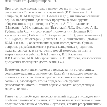
механизмы его функционирования.
При этом, разумеется, нельзя игнорировать ни позитивных
результатов <£шюсофских исследований (В.И.Копалов, Н.В.
Смирнов, Ю.М.Федоров, И.Н.Лосева и др.), ни многочисленных
верных наблюдений, сделанных представителями других
общественных наук - истории (Гуревич А.Я. ), политологии
(Мигранян A.M.), психологии (Выготский Л.С., Леонтьев А.Н.,
Рубинштейн С.Л.) и социальной психологии (Поршнев Б.Ф.),
культурологии ( Еиблер B.C., Аверин-цев С.С. ), религиоведения (
о. А.Кураев), этнографии (Токарев С.А. ), лингвистики (Лотман
Ю.М. ) и т.п. - , облегчающих задачи исследователя. Однако
вопросы, разрабатываемые в рамках конкретных дисциплин,
нуждаются подчас в качественно новой методологиу нания
затрагиваются в работах Б.А.Грушина, И.Т.Касавина,
В.В.Налимова, М.К. Мамардашвили, А.Г. Щ/строва, философских
дискуссиях последнего десятилетия(132).
Возможны различные подходы в исследовании гетерогенных
социально-духовных феноменов. Каждай из подходов позволяет
проникнуть в свою область проблемного поля иллюзорного
сознания, рассмотреть его на определенном уровне
фенсменологичности и таким образом создать определенную
модель явления.
Ранее часто преобладал гносеологический подход в исследовании
проблем "ложного" сознания, который отличался отрывом и даже
противопоставлением объекта и субъекта, четким разграничением