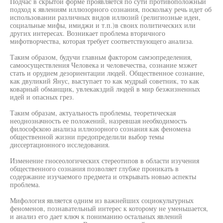
Подчас в скрытой форме проявляется по сути противоположный
подход к явлениям иллюзорного сознания, поскольку речь идет об
использовании различных видов иллюзий (религиозные идеи,
социальные мифы, имиджи и т.п.)в своих политических или
других интересах. Возникает проблема вторичного
мифотворчества, которая требует соответствующего анализа.
Таким образом, будучи главньм фактором самэопределения,
самоосуществления Человека и человечества, сознание мзжет
стать и орудием дезориентации людей. Общественное сознание,
как двуликий Янус, выступает то как мудрый советник, то как
коварный обманщик, увлекакздий людей в мир безжизненных
идей и опасных грез.
Таким образам, актуальность проблемы, теоретическая
неоднозначность ее положений, назревшая необходимость
философскою анализа иллюзорного сознания как феномена
общественной жизни предопределили выбор темы
диссертационного исследования.
Изменение гносеологических стереотипов в области изучения
общественного сознания позволяет глубже проникать в
содержание изучаемого предмета и открывать новью аспекты
проблема.
Мифология является одним из важнейших социокультурных
феноменов, познавательный интерес к которому не уменьшается,
и анализ его дает ключ к пониманию остальных явлений