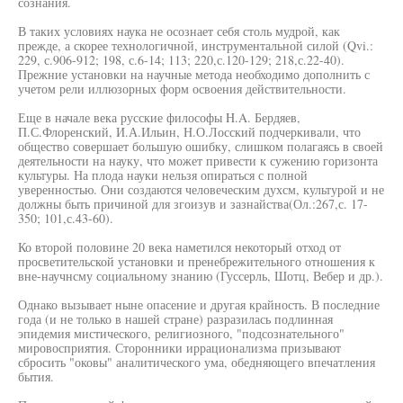
сознания.
В таких условиях наука не осознает себя столь мудрой, как
прежде, а скорее технологичной, инструментальной силой (Qvi.:
229, с.906-912; 198, с.6-14; 113; 220,с.120-129; 218,с.22-40).
Прежние установки на научные метода необходимо дополнить с
учетом рели иллюзорных форм освоения действительности.
Еще в начале века русские философы H.A. Бердяев,
П.С.Флоренский, И.А.Ильин, Н.О.Лосский подчеркивали, что
общество совершает большую ошибку, слишком полагаясь в своей
деятельности на науку, что может привести к сужению горизонта
культуры. На плода науки нельзя опираться с полной
уверенностью. Они создаются человеческим духсм, культурой и не
должны быть причиной для згоизув и зазнайства(Ол.:267,с. 17-
350; 101,с.43-60).
Ко второй половине 20 века наметился некоторый отход от
просветительской установки и пренебрежительного отношения к
вне-научнсму социальному знанию (Гуссерль, Шотц, Вебер и др.).
Однако вызывает ныне опасение и другая крайность. В последние
года (и не только в нашей стране) разразилась подлинная
эпидемия мистического, религиозного, "подсознательного"
мировосприятия. Сторонники иррационализма призывают
сбросить "оковы" аналитического ума, обедняющего впечатления
бытия.