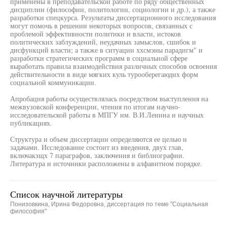
применены в преподавательской работе по ряду общественных
дисциплин (философии, политологии, социологии и др.), а также
разработки спецкурса. Результаты диссертационного исследования
могут помочь в решении некоторых вопросов, связанных с
проблемой эффективности политики и власти, истоков
политических заблуждений, неудачных замыслов, сшибок и
дисфункций власти; а также в ситуации ххсмэны парадигм" и
разработки стратегических программ в социальной сфере
выработать правила взаимодействия различных способов освоения
действительности в виде мягких куль турооберегаюдих форм
социальной коммуникации.
Апробация работы осуществлялась посредством выступления на
межвузовской конференции, чтения по итогам научно-
исследовательской работы в МПГУ им. В.И.Ленина и научных
публикациях.
Структура и объем диссертации определяются ее целью и
задачами. Исследование состоит из введения, двух глав,
включакзщх 7 параграфов, заключения и библиографии.
Литература и источники расположены в алфавитном порядке.
Список научной литературы
Понизовкина, Ирина Федоровна, диссертация по теме "Социальная
философия"