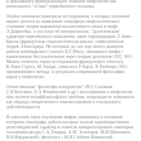
и доказавшего функциональное значение мифологии как
неписанного "устава" первобытного человека.
Особое внимание привлекли исследования, в которых основной
акцент делался на выявлении специфики мифологического
сознания: теория выражения коллективного опыта в мифе
Э.Дюркгейш. и постулат об императивном, "дологическом"
характере первобытного мышления; закон партищшации Л.Леви-
Брюля (французская социологическая школа); символическая
теория Э.Кассирера. Не потеряли до сих пор своего значения
работы швейцарского ученого К.Г.Юнга, связавшего мифы с
кашективньм бессознательньм через теорию архетипов (302; 303) .
Можно отметить также исследования французского этнолога
К.Леви-Строса, М.Элиаде, семислога Р.Барта, К.Хюбнера (281),
применившего метода: и результаты современной философии
науки к мифологии.
Отечественные "философы всеединства" (В.С.Соловьев,
С.Н.Булгаков, П.А.Флоренский и др.) апеллировали к мифологии
при анализе мэтаф&шософских проблем, возрождая ее значимость
как образца синкретичного мировосприятия и отношения к
действительности.
В советской науке изучением мифов занимались в основном
историки-этнографы, работы которых носили преимущественно
релитоведческий характер и помогли конкретизировать некоторые
положения автора С.А.Токарев, А.М. Золотарев, М.И.Шахнович,
В.Б.Иорданский), филологи ( М.И.Стеблин-Каменский,