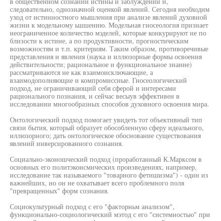
в общественном сознании истины и заблуждений и,
следовательно, однозначной оценкой явлений. Сегодня необходим
уход от истинностного мышления при анализе явлений духовной
жизни к модельному ьшшению. Модельная гносеология признает
неограниченное количество мэделей, которые конкурируют не по
близости к истине, а по продуктивности, прогностическим
возможностям и т.п. критериям. Таким образом, противоречивые
представления и явления (наука и иллюзорные формы освоения
действительности; рациональное и функциональное знание)
рассматриваются не как взаимоисключающие, а
взаимодополняющие и компромиссные. Гносеологический
подход, не ограничивающий себя сферой и интересами
рационального познания, и сейчас весыув эффективен в
исследовании многообразных способов духовного освоения мира.
Онтологический подход помогает увидеть тот объективный тип
связи бытия, который образует обособленную сферу идеального,
иллюзорного; дать онтологическое обоснование существования
явлений инверсированного сознания.
Социально-эконошческий подход (проработанный К.Марксом в
основных его политэконсмических произведениях, например,
исследование так называемого "товарного фетишизма") - один из
важнейших, но он не охватывает всего проблемного поля
"превращенных" форм сознания.
Социокультурный подход с его "факторньм анализом",
функционально-социологический мэтод с его "системностью" при