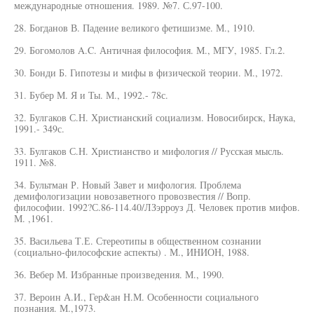
международные отношения. 1989. №7. С.97-100.
28. Богданов В. Падение великого фетишизме. М., 1910.
29. Богомолов A.C. Античная философия. М., МГУ, 1985. Гл.2.
30. Бонди Б. Гипотезы и мифы в физической теории. М., 1972.
31. Бубер М. Я и Ты. М., 1992.- 78с.
32. Булгаков С.Н. Христианский социализм. Новосибирск, Наука,
1991.- 349с.
33. Булгаков С.Н. Христианство и мифология // Русская мысль.
1911. №8.
34. Бультман Р. Новый Завет и мифология. Проблема
демифологизации новозаветного провозвестия // Вопр.
философии. 1992?С.86-114.40/ЛЗэрроуз Д. Человек против мифов.
М. ,1961.
35. Васильева Т.Е. Стереотипы в общественном сознании
(социально-философские аспекты) . М., ИНИОН, 1988.
36. Вебер М. Избранные произведения. М., 1990.
37. Вероин А.И., Гер&ан Н.М. Особенности социального
познания. М.,1973.