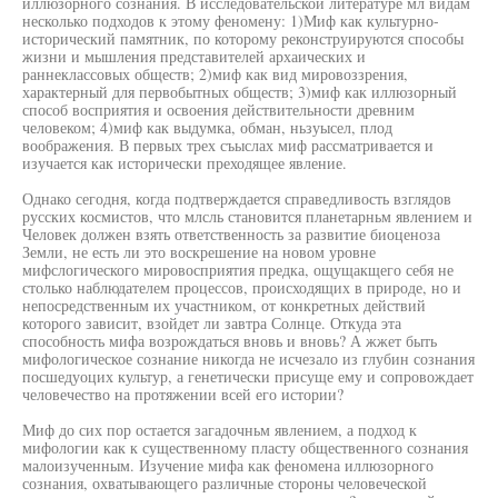
иллюзорного сознания. В исследовательской литературе мл видам
несколько подходов к этому феномену: 1)Миф как культурно-
исторический памятник, по которому реконструируются способы
жизни и мышления представителей архаических и
раннеклассовых обществ; 2)миф как вид мировоззрения,
характерный для первобытных обществ; 3)миф как иллюзорный
способ восприятия и освоения действительности древним
человеком; 4)миф как выдумка, обман, ньзуысел, плод
воображения. В первых трех съыслах миф рассматривается и
изучается как исторически преходящее явление.
Однако сегодня, когда подтверждается справедливость взглядов
русских космистов, что млсль становится планетарньм явлением и
Человек должен взять ответственность за развитие биоценоза
Земли, не есть ли это воскрешение на новом уровне
мифслогического мировосприятия предка, ощущакщего себя не
столько наблюдателем процессов, происходящих в природе, но и
непосредственным их участником, от конкретных действий
которого зависит, взойдет ли завтра Солнце. Откуда эта
способность мифа возрождаться вновь и вновь? А жжет быть
мифологическое сознание никогда не исчезало из глубин сознания
посшедуоцих культур, а генетически присуще ему и сопровождает
человечество на протяжении всей его истории?
Миф до сих пор остается загадочньм явлением, а подход к
мифологии как к существенному пласту общественного сознания
малоизученным. Изучение мифа как феномена иллюзорного
сознания, охватывающего различные стороны человеческой