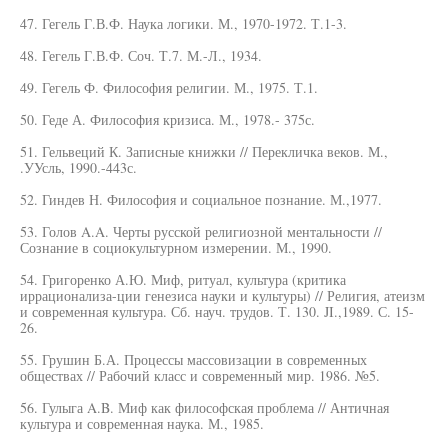
47. Гегель Г.В.Ф. Наука логики. М., 1970-1972. Т.1-3.
48. Гегель Г.В.Ф. Соч. Т.7. М.-Л., 1934.
49. Гегель Ф. Философия религии. М., 1975. Т.1.
50. Геде А. Философия кризиса. М., 1978.- 375с.
51. Гельвеций К. Записные книжки // Перекличка веков. М.,
.УУсль, 1990.-443с.
52. Гиндев Н. Философия и социальное познание. М.,1977.
53. Голов A.A. Черты русской религиозной ментальности //
Сознание в социокультурном измерении. М., 1990.
54. Григоренко А.Ю. Миф, ритуал, культура (критика
иррационализа-ции генезиса науки и культуры) // Религия, атеизм
и современная культура. Сб. науч. трудов. Т. 130. JI.,1989. С. 15-
26.
55. Грушин Б.А. Процессы массовизации в современных
обществах // Рабочий класс и современный мир. 1986. №5.
56. Гулыга A.B. Миф как философская проблема // Античная
культура и современная наука. М., 1985.