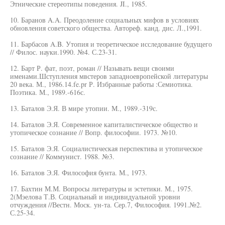
Этнические стереотипы поведения. JI., 1985.
10. Баранов A.A. Преодоление социальных мифов в условиях
обновления советского общества. Автореф. канд. дис. Л.,1991.
11. Барбасов A.B. Утопия и теоретическое исследование будущего
// Филос. науки.1990. №4. С.23-31.
12. Барт Р. фат, поэт, роман // Называть вещи своими
именами.Шступления мвстеров западноевропейской литературы
20 века. М., 1986.14.fe.pr Р. Избранные работы :Семиотика.
Поэтика. М., 1989.-616с.
13. Баталов Э.Я. В мире утопии. М., 1989.-319с.
14. Баталов Э.Я. Современное капиталистическое общество и
утопическое сознание // Вопр. философии. 1973. №10.
15. Баталов Э.Я. Социалистическая перспектива и утопическое
сознание // Коммунист. 1988. №3.
16. Баталов Э.Я. Философия бунта. М., 1973.
17. Бахтин М.М. Вопросы литературы и эстетики. М., 1975.
2(Мэелова Т.В. Социальный и индивидуальной уровни
отчуждения //Вестн. Моск. ун-та. Сер.7, Философия. 1991.№2.
С.25-34.