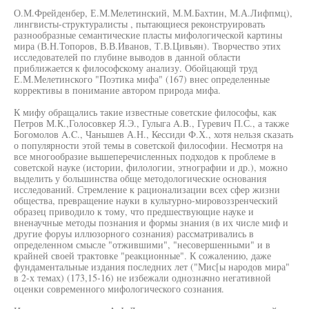
О.М.Фрейденбер, Е.М.Мелетинский, М.М.Бахтин, М.А.Лифпмц),
лингвисты-структуралисты , пытающиеся реконструировать
разнообразные семантические пласты мифологической картины
мира (В.Н.Топоров, В.В.Иванов, Т.В.Цивьян). Творчество этих
исследователей по глубине выводов в данной области
приближается к философскому анализу. Обойцающй труд
Е.М.Мелетинского "Поэтика мифа" (167) внес определенные
коррективы в понимание автором природа мифа.
К мифу обращались такие известные советские философы, как
Петров М.К.,Голосовкер Я.Э., Гулыга A.B., Гуревич П.С., а также
Богомолов A.C., Чанышев А.Н., Кессиди Ф.Х., хотя нельзя сказать
о популярности этой темы в советской философии. Несмотря на
все многообразие вышеперечисленных подходов к проблеме в
советской науке (истории, филологии, этнографии и др.), можно
выделить у большинства обще методологические основания
исследований. Стремление к рационализации всех сфер жизни
общества, превращение науки в культурно-мировоззренческий
образец приводило к тому, что предшествующие науке и
вненаучные методы познания и формы знания (в их числе миф и
другие форуы иллюзорного сознания) рассматривались в
определенном смысле "отжившими", "несовершенными" и в
крайней своей трактовке "реакционные". К сожалению, даже
фундаментальные издания последних лет ("Мис[ы народов мира"
в 2-х темах) (173,15-16) не избежали однозначно негативной
оценки современного мифологического сознания.