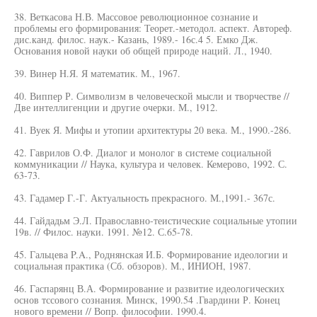
38. Веткасова Н.В. Массовое революционное сознание и
проблемы его формирования: Теорет.-методол. аспект. Автореф.
дис.канд. филос. наук.- Казань, 1989.- 16с.4 5. Емко Дж.
Основания новой науки об общей природе наций. Л., 1940.
39. Винер Н.Я. Я математик. М., 1967.
40. Виппер Р. Символизм в человеческой мысли и творчестве //
Две интеллигенции и другие очерки. М., 1912.
41. Вуек Я. Мифы и утопии архитектуры 20 века. М., 1990.-286.
42. Гаврилов О.Ф. Диалог и монолог в системе социальной
коммуникации // Наука, культура и человек. Кемерово, 1992. С.
63-73.
43. Гадамер Г.-Г. Актуальность прекрасного. М.,1991.- 367с.
44. Гайдадьм Э.Л. Православно-теистические социальные утопии
19в. // Филос. науки. 1991. №12. С.65-78.
45. Гальцева P.A., Роднянская И.Б. Формирование идеологии и
социальная практика (Сб. обзоров). М., ИНИОН, 1987.
46. Гаспарянц В.А. Формирование и развитие идеологических
основ тссового сознания. Минск, 1990.54 .Гвардини Р. Конец
нового времени // Вопр. философии. 1990.4.