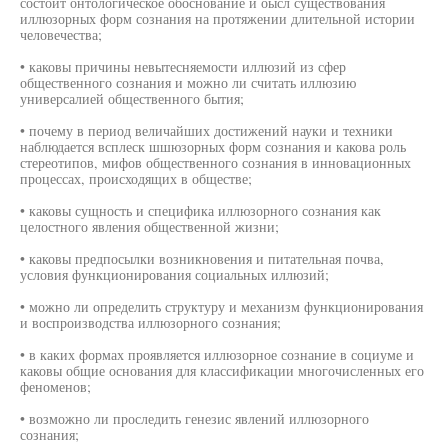
состоит онтологическое обоснование и оысл существования
иллюзорных форм сознания на протяжении длительной истории
человечества;
• каковы причины невытесняемости иллюзий из сфер
общественного сознания и можно ли считать иллюзию
универсалией общественного бытия;
• почему в период величайших достижений науки и техники
наблюдается всплеск шшюзорных форм сознания и какова роль
стереотипов, мифов общественного сознания в инновационных
процессах, происходящих в обществе;
• каковы сущность и специфика иллюзорного сознания как
целостного явления общественной жизни;
• каковы предпосылки возникновения и питательная почва,
условия функционирования социальных иллюзий;
• можно ли определить структуру и механизм функционирования
и воспроизводства иллюзорного сознания;
• в каких формах проявляется иллюзорное сознание в социуме и
каковы общие основания для классификации многочисленных его
феноменов;
• возможно ли проследить генезис явлений иллюзорного
сознания;