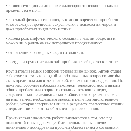
• каково функциональное поле иллюзорного сознания и каковы
пределы этого поля;
• как такой феномен сознания, как мифотворчество, приобретя
многовековую прочность, закрепляется в психологии людей и
даже приобретает видимость истины;
• какова роль мифологического сознания в жизни общества и
можно ли оценить ее как исторически продуктивную;
• отношение иллюзорных форм со знанием;
• всегда ли крушение иллюзий приближает общество к истине.
Круг затрагиваемых вопросов чрезвычайно широк. Автор отдает
себе отчет в тем, что каждый из обозначенных вопросов мог бы
стать предметом для отдельного обстоятельного исследования. Но
даже неспособный избежать некоторой поверхностности анализ
общих проблем иллюзорного сознания, встающих перед
современными исследователями и обществом в целом, является,
на наш взгляд, необходимым звеном в цепи той многогранной
работы, которая завершится лишь в результате совместных усилий
специалистов из разных об-ластеи научного знания.
Практическая значимость работы заключается в тем, что ряд
положений и выводов могут быть использованы в целях
дальнейшего исследования проблем общественного сознания и