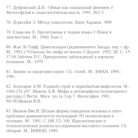
77. Дубровский Д.И.- Обман как социальный феномен //
Философская и социологическая мысль. 1991. №2-3.
78. Дсркгейм Э. Метод социологии. Киев-Харьков. !899.
79. Ельмслев Л. Пролегомены к теории языка // Новое в
лингвистике. М., 1960. Еып.1.
80. Жак Ле Гофф. Цивилизация средневекового Запада: пер. с фр.
М., 1992.у"93/жизнь без мифа не жизнь // Диалог. 1992. Ш. С. 15-
17.94.3аботин П.С. Преодоление заблуждений в научном
познании. М., 1979.
81. Знание за пределами науки: Сб. статей. М., ИФАН, 1990.-
199с.
82. Золотарев A.M. Родовой строй и первобытная мифология. М.,
1964.174 у97 .Иванов A.B. Мифы и метаморфозы тоталитарного
рассудка // Вестн. Моск. ун-та. Сер.7. Философия. 1991.
N6.98.Иванов В.В.
83. Иванов Вяч.В. Шсшие формы поведения человека в свете
проблемы доминантности полушарий //О человеческом в
человеке. М., 1991. С.100-121.100 .Идеологические и
психологические аспекты исследования массового сознания: Сб.
обзоров. М., ИНИОН, 1989.