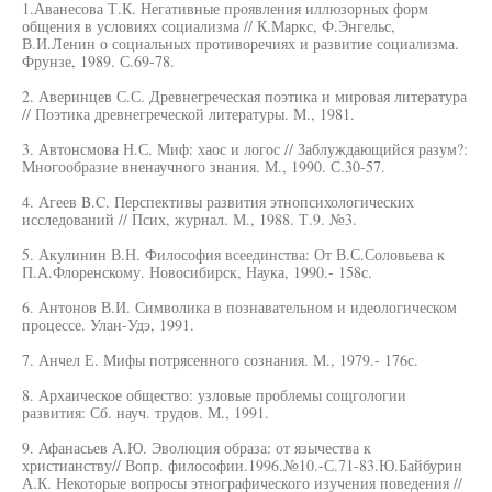
1.Аванесова Т.К. Негативные проявления иллюзорных форм
общения в условиях социализма // К.Маркс, Ф.Энгельс,
В.И.Ленин о социальных противоречиях и развитие социализма.
Фрунзе, 1989. С.69-78.
2. Аверинцев С.С. Древнегреческая поэтика и мировая литература
// Поэтика древнегреческой литературы. М., 1981.
3. Автонсмова Н.С. Миф: хаос и логос // Заблуждающийся разум?:
Многообразие вненаучного знания. М., 1990. С.30-57.
4. Агеев B.C. Перспективы развития этнопсихологических
исследований // Псих, журнал. М., 1988. Т.9. №3.
5. Акулинин В.Н. Философия всеединства: От В.С.Соловьева к
П.А.Флоренскому. Новосибирск, Наука, 1990.- 158с.
6. Антонов В.И. Символика в познавательном и идеологическом
процессе. Улан-Удэ, 1991.
7. Анчел Е. Мифы потрясенного сознания. М., 1979.- 176с.
8. Архаическое общество: узловые проблемы сощгологии
развития: Сб. науч. трудов. М., 1991.
9. Афанасьев А.Ю. Эволюция образа: от язычества к
христианству// Вопр. философии.1996.№10.-С.71-83.Ю.Байбурин
А.К. Некоторые вопросы этнографического изучения поведения //