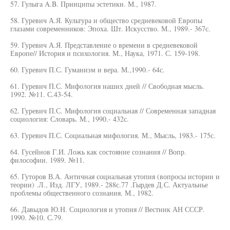
57. Гулыга A.B. Принципы эстетики. М., 1987.
58. Гуревич А.Я. Культура и общество средневековой Европы
глазами современников: Эпоха. Шт. Искусство. М., 1989.- 367с.
59. Гуревич А.Я. Представление о времени в средневековой
Европе// История и психология. М., Наука, 1971. С. 159-198.
60. Гуревич П.С. Гуманизм и вера. М.,1990.- 64с.
61. Гуревич П.С. Мифология наших дней // Свободная мысль.
1992. №11. С.43-54.
62. Гуревич П.С. Мифология социальная // Современная западная
социология: Словарь. М., 1990.- 432с.
63. Гуревич П.С. Социальная мифология. М., Мысль, 1983.- 175с.
64. Гусейнов Г.И. Ложь как состояние сознания // Вопр.
философии. 1989. №11.
65. Гуторов В.А. Античная социальная утопия (вопросы истории и
теории) .Л., Изд. ЛГУ, 1989.- 288с.77 .Гырдев Д.С. Актуальнье
проблемы общественного сознания. М., 1982.
66. Давыдов Ю.Н. Социология и утопия // Вестник АН СССР.
1990. №10. С.79.