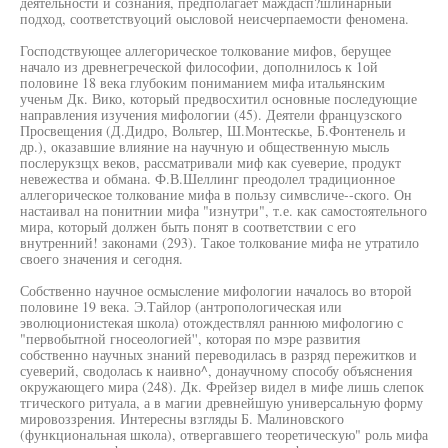
деятельности и сознания, предполагает маждасп?шлинарный
подход, соответствуоций оысловой неисчерпаемости феномена.
Господствующее аллегорическое толкование мифов, берущее
начало из древнегреческой философии, дополнилось к 1ой
половине 18 века глубоким пониманием мифа итальянским
ученьм Дк. Вико, который предвосхитил основные последующие
направления изучения мифологии (45). Деятели французского
Просвещения (Д.Дидро, Вольтер, Ш.Монтескье, Б.Фонтенель и
др.), оказавшие влияние на научную и общественную мысль
послерукзщх веков, рассматривали миф как суеверие, продукт
невежества и обмана. Ф.В.Шеллинг преодолел традиционное
аллегорическое толкование мифа в пользу симвсличе--ского. Он
настаивал на понитнии мифа "изнутри", т.е. как самостоятельного
мира, который должен быть понят в соответствии с его
внутренний! законами (293). Такое толкование мифа не утратило
своего значения и сегодня.
Собственно научное осмысление мифологии началось во второй
половине 19 века. Э.Тайлор (антропологическая или
эволюционистекая школа) отождествлял раннюю мифологию с
"первобытной гносеологией'', которая по мэре развития
собственно научных знаний переводилась в разряд пережитков и
суеверий, сводолась к наивно^, донаучному способу объяснения
окружающего мира (248). Дк. Фрейзер видел в мифе лишь слепок
тгического ритуала, а в магии древнейшую универсальную форму
мировоззрения. Интересны взгляды Б. Малиновского
(функциональная школа), отвергавшего теоретическую" роль мифа