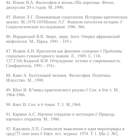
84. Ильин И.А. Философия и жизнь //На переломе. Филос.
дискуссии 20-х годов. М.,1990.
85. Ионин Л.Г. Понимающая социология. Историко-критическии
анализ. М.,1978.103/Ионин Л.Г. Фашизм патология истории //
Социологические исследования. 1986. №6.
86. Иорданский В.В. Звери, люди, боги. Очерки африканской
мифологии. М., Наука, 1991.- 319 с.
87. Исаков А.Н. Идеология как феномен сознания // Проблемы
социально-гуманитарного знания. Л., 1989. С. 118-
127.Г10£.Кальной И.И. Отчуждение: истоки и современность.
Симферополь, 1991.- 191с.
88. Камо А. Бунтующий человек. Философия. Политика.
Искусство. М., 1990.
89. Кйнт И. К^ммка практического разума // Соч. в бти т. М.,
1964-1966.
90. Кант И. Соч. в 6 томах. Т.З. М.,1964.
91. Кармин A.C. Научное открытие и интуиция // Природа
научного открытия. М., 1986.
92. Карсавин Л.П. Символизм мышления и идея миропорядка в
сред175 (ние века // Науч. ист. журнал. 1974. Т.1. Шп.2. №2.