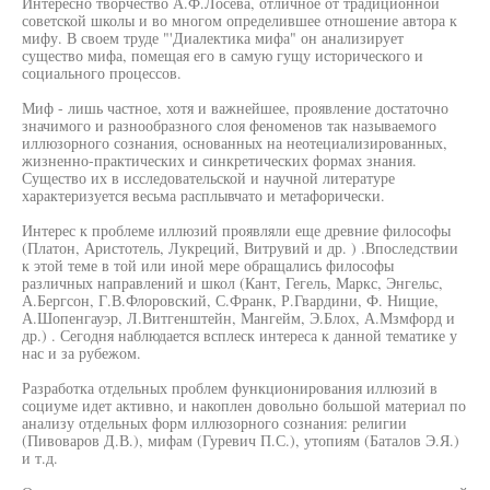
Интересно творчество А.Ф.Лосева, отличное от традиционной
советской школы и во многом определившее отношение автора к
мифу. В своем труде "'Диалектика мифа" он анализирует
существо мифа, помещая его в самую гущу исторического и
социального процессов.
Миф - лишь частное, хотя и важнейшее, проявление достаточно
значимого и разнообразного слоя феноменов так называемого
иллюзорного сознания, основанных на неотециализированных,
жизненно-практических и синкретических формах знания.
Существо их в исследовательской и научной литературе
характеризуется весьма расплывчато и метафорически.
Интерес к проблеме иллюзий проявляли еще древние философы
(Платон, Аристотель, Лукреций, Витрувий и др. ) .Впоследствии
к этой теме в той или иной мере обращались философы
различных направлений и школ (Кант, Гегель, Маркс, Энгельс,
А.Бергсон, Г.В.Флоровский, С.Франк, Р.Гвардини, Ф. Нищие,
А.Шопенгауэр, Л.Витгенштейн, Мангейм, Э.Блох, А.Мзмфорд и
др.) . Сегодня наблюдается всплеск интереса к данной тематике у
нас и за рубежом.
Разработка отдельных проблем функционирования иллюзий в
социуме идет активно, и накоплен довольно большой материал по
анализу отдельных форм иллюзорного сознания: религии
(Пивоваров Д.В.), мифам (Гуревич П.С.), утопиям (Баталов Э.Я.)
и т.д.