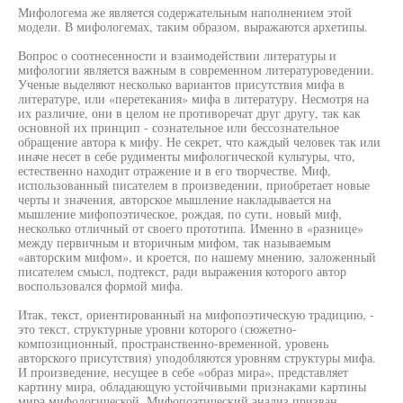
Мифологема же является содержательным наполнением этой
модели. В мифологемах, таким образом, выражаются архетипы.
Вопрос о соотнесенности и взаимодействии литературы и
мифологии является важным в современном литературоведении.
Ученые выделяют несколько вариантов присутствия мифа в
литературе, или «перетекания» мифа в литературу. Несмотря на
их различие, они в целом не противоречат друг другу, так как
основной их принцип - сознательное или бессознательное
обращение автора к мифу. Не секрет, что каждый человек так или
иначе несет в себе рудименты мифологической культуры, что,
естественно находит отражение и в его творчестве. Миф,
использованный писателем в произведении, приобретает новые
черты и значения, авторское мышление накладывается на
мышление мифопоэтическое, рождая, по сути, новый миф,
несколько отличный от своего прототипа. Именно в «разнице»
между первичным и вторичным мифом, так называемым
«авторским мифом», и кроется, по нашему мнению, заложенный
писателем смысл, подтекст, ради выражения которого автор
воспользовался формой мифа.
Итак, текст, ориентированный на мифопоэтическую традицию, -
это текст, структурные уровни которого (сюжетно-
композиционный, пространственно-временной, уровень
авторского присутствия) уподобляются уровням структуры мифа.
И произведение, несущее в себе «образ мира», представляет
картину мира, обладающую устойчивыми признаками картины
мира мифологической. Мифопоэтический анализ призван