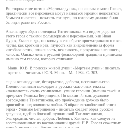
Во втором томе поэмы «Мертвые души», по словам самого Гоголя,
практически все персонажи могут назваться героями недостатков.
Замысел писателя - показать тот путь, по которому должно было
бы идти развитие России.
Анализируя образ помещика Тентетникова, мы видим родство
этого героя с такими фольклорными персонажами, как Иван
Дурак, Емеля и др., поскольку в его образе просматриваются такие
черты, как кроткий нрав, глупость как видоизмененная форма
«необычности», плаксивость, вежливость, прекрасная внешность,
леность. Однако лень в русской фольклорной традиции приписана
именно тем героям, которых отличают
' Манн, Ю.В. В поисках живой души: «Мертвые души»: писатель
- критика - читатель / Ю.В. Манн. - М., 1984.-С. 303.
еще и великодушие, бескорыстие, доброта, нестяжательство.
Именно ленивым молодцам в русских сказочных текстах
«полагаются» очень смышленые, умные героини (именно такой и
предстает Улинька Бетрищева). По мысли Гоголя, духовное
возрождение Тентетникова, его пробуждение должно было
произойти под влиянием любви. В образе возлюбленной этого
героя - Улиньке Бетрищевой - писатель создает образ русской
девушки, идейно близкий пушкинской Татьяне: живая,
благородная, чистая, добрая. Любовь к Улиньке, как следует из
восстановленных из воспоминаний друзей Н.В. Гоголя сюжетных
линий, возвращает Тентетникова к жизни.