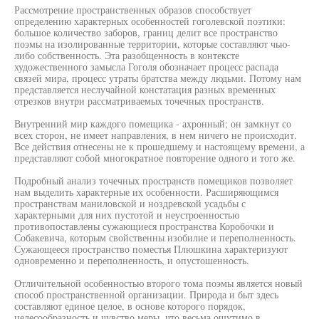
Рассмотрение пространственных образов способствует
определению характерных особенностей гоголевской поэтики:
большое количество заборов, границ делит все пространство
поэмы на изолированные территории, которые составляют чью-
либо собственность. Эта разобщенность в контексте
художественного замысла Гоголя обозначает процесс распада
связей мира, процесс утраты братства между людьми. Потому нам
представляется неслучайной констатация разных временных
отрезков внутри рассматриваемых точечных пространств.
Внутренний мир каждого помещика - ахронный; он замкнут со
всех сторон, не имеет направления, в нем ничего не происходит.
Все действия отнесены не к прошедшему и настоящему времени, а
представляют собой многократное повторение одного и того же.
Подробный анализ точечных пространств помещиков позволяет
нам выделить характерные их особенности. Расширяющимся
пространствам маниловской и ноздревской усадьбы с
характерными для них пустотой и неустроенностью
противопоставлены сужающиеся пространства Коробочки и
Собакевича, которым свойственны изобилие и переполненность.
Сужающееся пространство поместья Плюшкина характеризуют
одновременно и переполненность, и опустошенность.
Отличительной особенностью второго тома поэмы является новый
способ пространственной организации. Природа и быт здесь
составляют единое целое, в основе которого порядок,
целесообразность и чувство меры, что весьма ощутимо в