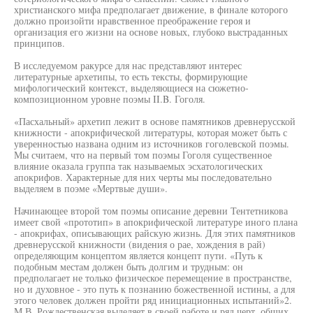
христианского мифа предполагает движение, в финале которого
должно произойти нравственное преображение героя и
организация его жизни на основе новых, глубоко выстраданных
принципов.
В исследуемом ракурсе для нас представляют интерес
литературные архетипы, то есть тексты, формирующие
мифологический контекст, выделяющиеся на сюжетно-
композиционном уровне поэмы II.B. Гоголя.
«Пасхальный» архетип лежит в основе памятников древнерусской
книжности - апокрифической литературы, которая может быть с
уверенностью названа одним из источников гоголевской поэмы.
Мы считаем, что на первый том поэмы Гоголя существенное
влияние оказала группа так называемых эсхатологических
апокрифов. Характерные для них черты мы последовательно
выделяем в поэме «Мертвые души».
Начинающее второй том поэмы описание деревни Тентетникова
имеет свой «прототип» в апокрифической литературе иного плана
- апокрифах, описывающих райскую жизнь. Для этих памятников
древнерусской книжности (видения о рае, хождения в рай)
определяющим концептом является концепт пути. «Путь к
подобным местам должен быть долгим и трудным: он
предполагает не только физическое перемещение в пространстве,
но и духовное - это путь к познанию божественной истины, а для
этого человек должен пройти ряд инициационных испытаний»2.
М.В. Рождественская выделяет в своей работе и ряд черт, общих