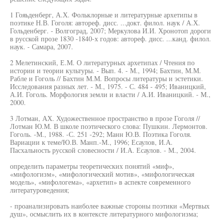
1 Гояьденберг, А.Х. Фольклорные и литературные архетипы в
поэтике Н.В. Гоголя: автореф. дисс. ...докт. филол. наук / А.Х.
Гольденберг. - Волгоград, 2007; Меркулова И.И. Хронотоп дороги
в русской прозе 1830 -1840-х годов: автореф. дисс. ...канд. филол.
наук. - Самара, 2007.
2 Мелетинский, Е.М. О литературных архетипах / Чтения по
истории и теории культуры. - Вып. 4. - М., 1994; Бахтин, М.М.
Рабле и Гоголь // Бахтин М.М. Вопросы литературы и эстетики.
Исследования разных лет. - М., 1975. - С. 484 - 495; Иваницкий,
А.И. Гоголь. Морфология земли и власти / А.И. Иваницкий. - М.,
2000.
3 Лотман, АХ. Художественное пространство в прозе Гоголя //
Лотман Ю.М. В школе поэтического слова: Пушкин. Лермонтов.
Гоголь. -М., 1988. -С. 251 -292; Манн Ю.В. Поэтика Гоголя.
Вариации к теме/Ю.В. Манп.-М., 1996; Есаулов, И.А.
Пасхальность русской словесности / И.А. Есаулов. - М., 2004.
определить параметры теоретических понятий «миф»,
«мифологизм», «мифологический мотив», «мифологическая
модель», «мифологема», «архетип» в аспекте современного
литературоведения;
- проанализировать наиболее важные стороны поэтики «Мертвых
душ», осмыслить их в контексте литературного мифологизма;