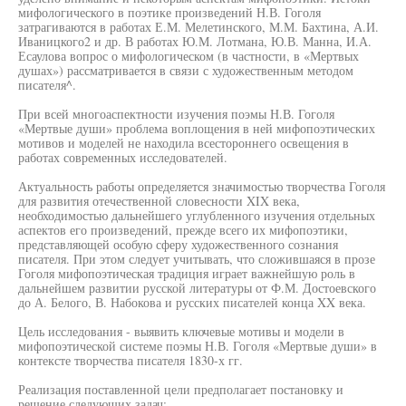
мифологического в поэтике произведений Н.В. Гоголя
затрагиваются в работах Е.М. Мелетинского, М.М. Бахтина, А.И.
Иваницкого2 и др. В работах Ю.М. Лотмана, Ю.В. Манна, И.А.
Есаулова вопрос о мифологическом (в частности, в «Мертвых
душах») рассматривается в связи с художественным методом
писателя^.
При всей многоаспектности изучения поэмы Н.В. Гоголя
«Мертвые души» проблема воплощения в ней мифопоэтических
мотивов и моделей не находила всестороннего освещения в
работах современных исследователей.
Актуальность работы определяется значимостью творчества Гоголя
для развития отечественной словесности XIX века,
необходимостью дальнейшего углубленного изучения отдельных
аспектов его произведений, прежде всего их мифопоэтики,
представляющей особую сферу художественного сознания
писателя. При этом следует учитывать, что сложившаяся в прозе
Гоголя мифопоэтическая традиция играет важнейшую роль в
дальнейшем развитии русской литературы от Ф.М. Достоевского
до А. Белого, В. Набокова и русских писателей конца XX века.
Цель исследования - выявить ключевые мотивы и модели в
мифопоэтической системе поэмы Н.В. Гоголя «Мертвые души» в
контексте творчества писателя 1830-х гг.
Реализация поставленной цели предполагает постановку и
решение следующих задач: