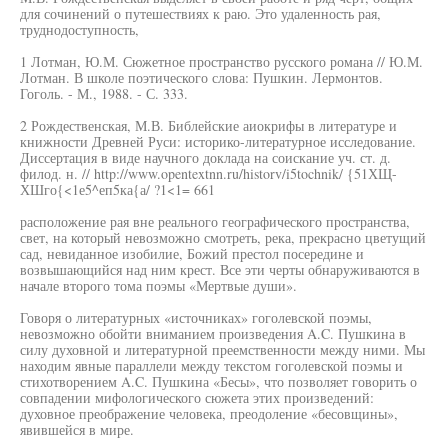
для сочинений о путешествиях к раю. Это удаленность рая,
труднодоступность,
1 Лотман, Ю.М. Сюжетное пространство русского романа // Ю.М.
Лотман. В школе поэтического слова: Пушкин. Лермонтов.
Гоголь. - М., 1988. - С. 333.
2 Рождественская, М.В. Библейские аиокрифы в литературе и
книжности Древней Руси: историко-литературное исследование.
Диссертация в виде научного доклада на соискание уч. ст. д.
филод. н. // http://www.opentextnn.ru/historv/i5tochnik/ {51ХЩ-
ХШго{<1е5^еп5ка{а/ ?1<1= 661
расположение рая вне реального географического пространства,
свет, на который невозможно смотреть, река, прекрасно цветущий
сад, невиданное изобилие, Божий престол посередине и
возвышающийся над ним крест. Все эти черты обнаруживаются в
начале второго тома поэмы «Мертвые души».
Говоря о литературных «источниках» гоголевской поэмы,
невозможно обойти вниманием произведения A.C. Пушкина в
силу духовной и литературной преемственности между ними. Мы
находим явные параллели между текстом гоголевской поэмы и
стихотворением A.C. Пушкина «Бесы», что позволяет говорить о
совпадении мифологического сюжета этих произведений:
духовное преображение человека, преодоление «бесовщины»,
явившейся в мире.