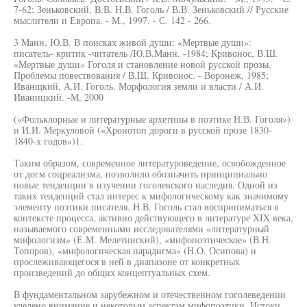
7-62; Зеньковский, В.В. Н.В. Гоголь / В.В. Зеньковский // Русские
мыслители и Европа. - М., 1997. - С. 142 - 266.
3 Манн, Ю.В. В поисках живой души: «Мертвые души»:
писатель- критик -читатель /Ю.В.Манн. -1984; Кривонос, В.Ш.
«Мертвые души» Гоголя и становление новой русской прозы.
Проблемы повествования / В.Ш. Кривонос. - Воронеж, 1985;
Иванщкий, А.И. Гоголь. Морфология земли и власти / А.И.
Иваницкий. -М, 2000
(«Фольклорные и литературные архетипы в поэтике Н.В. Гоголя»)
и И.И. Меркуловой («Хронотоп дороги в русской прозе 1830-
1840-х годов»)1.
Таким образом, современное литературоведение, освобожденное
от догм соцреализма, позволило обозначить принципиально
новые тенденции в изучении гоголевского наследия. Одной из
таких тенденций стал интерес к мифологическому как значимому
элементу поэтики писателя. Н.В. Гоголь стал восприниматься в
контексте процесса, активно действующего в литературе XIX века,
называемого современными исследователями «литературный
мифологизм» (Е.М. Мелетинский), «мифопоэтическое» (В.Н.
Топоров), «мифологическая парадигма» (Н.О. Осипова) и
прослеживающегося в ней в диапазоне от конкретных
произведений до общих концептуальных схем.
В фундаментальном зарубежном и отечественном гоголеведении
уделено внимание и некоторым аспектам мифопоэтики. Истоки