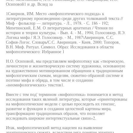
Осиповой1 и др. Вслед за
1Смирнов, ИМ. Место «мифопоэтического подхода» к
литературному произведению среди других толкований текста //
Миф - фольклор — литература. - Л., 1978. - С. 186 - 192;
Мепетинский, Е.М. О литературных архетипах / Чтения по
истории и теории культуры. - Вып. 4. - М., 1994; Голосовкер, Я.Э.
Логика мифа / Я.Э. Голосовкер. - М., 1987\Аверинцев, С.С.
София-Логос. Словарь/С.С. Аверинцев. - Киев, 2000; Топоров,
В.Н. Миф. Ритуал. Символ. Образ: Исследования в области
мифопоэтического: Избранное 1
Н.О. Осиповой, мы представляем мифопоэтику как «творческую,
личностную и жизнетворческую систему художника, основанную
на художественно мотивированном обращении к традиционным
мифологическим схемам, моделям, сюжетно-образной системе и
поэтике мифа и обряда, в том числе и созданию
«неомифологических» текстов1.
Вместе с тем под' термином «мифопоэтика» понимается и метод
исследования таких явлений литературы, которые «ориентированы
на мифопоэтические модели с целью проследить их генезис,
развитие и функции в создании целостной картины мира,
трансформацию традиционных образов, что позволяет
исследовать широкие интертекстуальные связи»2.
Итак, мифопоэтический метод нацелен на выявление
архетипического сюжета, вследствие чего понятие архетипа