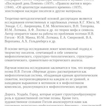
«Последний день Помпеи» (1835), «Правило жития в мире»
(1844), «Об архитектуре нынешнего времени» (1835),
эпистолярное наследие писателя и другие материалы.
Теоретико-методологической основой диссертации являются
исследования отечественных и зарубежных ученых К.Г. Юнга, М.
Элиаде, С.С. Аверинцева, Е.М. Мелетинского, В.Н. Топорова,
Ю.М. Лотмана, А.Ф. Лосева и др. по теории мифа и символа.
Автор опирается также на работы по проблемам поэтики Н.В.
Гоголя - Ю.В. Манна, Ю.М. Лотмана, Е.А. Смирновой, В.А.
Воропаева, А.Х. Гольденберга и др.
В основе метода исследования лежит комплексный подход к
творчеству писателя, сочетающий в себе элементы
мифопоэтического, структурно-типологического, структурно-
семантического, сравнительно-исторического анализа.
Научная новизна исследования заключается в том, что впервые
поэма Н.В. Гоголя «Мертвые души» рассматривается как
мифопоэтическая система, обладающая единым архетипическим
сюжетом, воспроизводящимся на каждом из ее уровней, и
находящим выражение в мотивном и в мифологемном
комплексах, реализующихся в мифопоэтических моделях
Дорога, Усадьба, Город, которые играют структурообразующую
роль в художественной системе поэмы. Кроме того,
художественное сознание Гоголя анализируется нами как
отражение религиозно-мифологического феномена - христианской