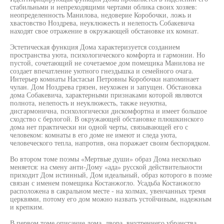
стабильньми и непреходящими чертами облика своих хозяев:
неопределенность Манилова, недоверие Коробочки, ложь и
хвастовство Ноздрева, неуклюжесть и нелепость Собакевича
находят свое отражение в окружающей обстановке их комнат.
Эстетическая функция Дома характеризуется созданием
пространства уюта, психологического комфорта и гармонии. Но
пустой, сочетающий не сочетаемое дом помещика Манилова не
создает впечатление уютного гнездышка и семейного очага.
Интерьер комнаты Настасьи Петровны Коробочки напоминает
чулан. Дом Ноздрева грязен, неухожен и запущен. Обстановка
дома Собакевича, характерными признаками которой являются
полнота, нелепость и неуклюжесть, также неуютна,
дисгармонична, психологически дискомфортна и имеет большое
сходство с берлогой. В окружающей обстановке плюшкинского
дома нет практически ни одной черты, связывающей его с
человеком: комнаты в его доме не имеют и следа уюта,
человеческого тепла, напротив, она поражает своим беспорядком.
Во втором томе поэмы «Мертвые души» образ Дома несколько
меняется: на смену анти-Дому «ада» русской действительности
приходит Дом истинный, Дом идеальный, образ которого в поэме
связан с именем помещика Костанжогло. Усадьба Костанжогло
расположена в сакральном месте - на холмах, увенчанных тремя
церквями, потому его дом можно назвать устойчивым, надежным
и крепким.
В первом томе описание дома, двора, внутреннего убранства