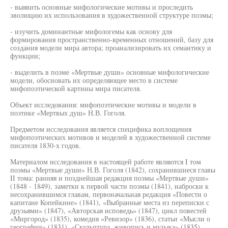
- выявить основные мифологические мотивы и проследить
эволюцию их использования в художественной структуре поэмы;
- изучить доминантные мифологемы как основу для
формирования пространственно-временных отношений, базу для
создания модели мира автора; проанализировать их семантику и
функции;
- выделить в поэме «Мертвые души» основные мифологические
модели, обосновать их определяющее место в системе
мифопоэтической картины мира писателя.
Объект исследования: мифопоэтические мотивы и модели в
поэтике «Мертвых душ» Н.В. Гоголя.
Предметом исследования является специфика воплощения
мифопоэтических мотивов и моделей в художественной системе
писателя 1830-х годов.
Материалом исследования в настоящей работе являются I том
поэмы «Мертвые души» Н.В. Гоголя (1842), сохранившиеся главы
II тома: ранняя и позднейшая редакция поэмы «Мертвые души»
(1848 - 1849), заметки к первой части поэмы (1841), наброски к
несохранившимся главам, первоначальная редакция «Повести о
капитане Копейкине» (1841), «Выбранные места из переписки с
друзьями» (1847), «Авторская исповедь» (1847), цикл повестей
«Миргород» (1835), комедия «Ревизор» (1836), статьи «Мысли о
географии» (1831), «Скульптура, живопись и музыка» (1835),