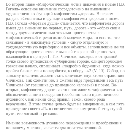
Во второй главе «Мифологический мотив движения в поэме Н.В.
Гоголя» основное внимание сосредоточено на выявлении
художественных функций мифологемы «дорога». В первом
разделе «Семантика и функции мифологемы «дорога» в поэме
Н.В. Гоголя «Мертвые души» отмечается, что мифологема дорога
имеет два значения: во-первых, путь, дорога - это «образ связи
между двумя отмеченными точками пространства в
мифопоэтической и религиозной моделях мира, то есть то, что
связывает - в максимуме условий - самую отдаленную и
труднодоступную периферию и все объекты, заполняющие и/или
образующие пространство, с высшей сакральной ценностью,
находящейся в центре»1. Так, Чичиков, находясь в отправной
точке своего путешествия -губернском городе, олицетворяющем
греховное начало, спрашивает «подробно будочника, куда можно
пройти ближе, если понадобится, к собору...»2 (V, 15). Собор, по
замыслу писателя, должен стать конечным «пунктом» странствия
Чичикова. Так схематично, в сжатом виде представлен весь путь
Чичикова (от грешника до праведного человека) в поэме. Во-
вторых, мифологему дорога часто понимают метафорически как
обозначение линии поведения (особенно часто нравственного,
духовного), как некий свод правил, закон, своего рода
вероучение. В этом случае целью будет не завершение, а сам путь,
приведение своего «Я» в соответствие с внутренней структурой
пути, его логикой и ритмом.
Именно возможность духовного перерождения и преображения,
по нашему мнению, является для писателя основной.