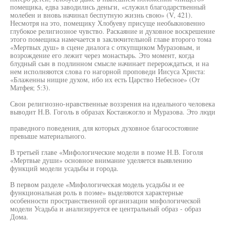
помещика, едва заводились деньги, «служил благодарственный
молебен и вновь начинал беспутную жизнь свою» (V, 421).
Несмотря на это, помещику Хлобуеву присуще необыкновенно
глубокое религиозное чувство. Раскаяние и духовное воскрешение
этого помещика намечается в заключительной главе второго тома
«Мертвых душ» в сцене диалога с откупщиком Муразовым, и
возрождение его лежит через монастырь. Это момент, когда
блудный сын в подлинном смысле начинает перерождаться, и на
нем исполняются слова го нагорной проповеди Иисуса Христа:
«Блаженны нищие духом, ибо их есть Царство Небесное» (От
Матфея; 5:3).
Свои религиозно-нравственные воззрения на идеального человека
выводит Н.В. Гоголь в образах Костанжогло и Муразова. Это люди
праведного поведения, для которых духовное благосостояние
превыше материального.
В третьей главе «Мифологические модели в поэме Н.В. Гоголя
«Мертвые души» основное внимание уделяется выявлению
функций модели усадьбы и города.
В первом разделе «Мифологическая модель усадьбы и ее
функциональная роль в поэме» выделяются характерные
особенности пространственной организации мифологической
модели Усадьба и анализируется ее центральный образ - образ
Дома.