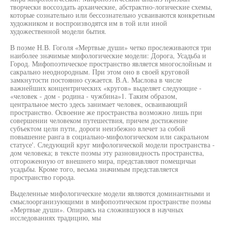
творчески воссоздать архаические, абстрактно-логические схемы,
которые сознательно или бессознательно усваиваются конкретным
художником и воспроизводятся им в той или иной
художественной модели бытия.
В поэме Н.В. Гоголя «Мертвые души» четко прослеживаются три
наиболее значимые мифологические модели: Дорога, Усадьба и
Город. Мифопоэтическое пространство является многослойным и
сакрально неоднородным. При этом оно в своей круговой
замкнутости постоянно сужается. В.А. Маслова в числе
важнейших концентрических «кругов» выделяет следующие -
«человек - дом - родина - чужбина»1. Таким образом,
центральное место здесь занимает человек, осваивающий
пространство. Освоение же пространства возможно лишь при
совершении человеком путешествия, причем достижение
субъектом цели пути, дороги неизбежно влечет за собой
повышение ранга в социально-мифологическом или сакральном
статусе'. Следующий круг мифологической модели пространства -
дом человека; в тексте поэмы эту разновидность пространства,
отгороженную от внешнего мира, представляют помещичьи
усадьбы. Кроме того, весьма значимым представляется
пространство города.
Выделенные мифологические модели являются доминантными и
смыслоорганизующими в мифопоэтическом пространстве поэмы
«Мертвые души». Опираясь на сложившуюся в научных
исследованиях традицию, мы