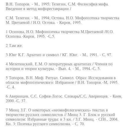
B.Н. Топоров. - М., 1995; Телегин, С.М. Философия мифа.
Введение в метод мифореставрации /
C.М. Телегин. - М., 1994; Остова, Н.О. Мифопоэтика творчества
М. Цветаевой / Н.О. Остова. - Киров, 1995.
1 Осипова, Н.О. Мифопоэтика творчества М.Цветаевой /Н.О.
Осипова.-Киров, 1995. -С.5.
2 Там же.
3 Юнг К.Г. Архетип и символ / КГ. Юнг. - М., 1991. - С. 97.
4 Мелетинский, Е.М. О литературных архетипах / Чтения по
истории и теории культуры. - Вып. 4. - М., 1994.-С. 5.
5 Топоров, В.Н. Миф. Ритуал. Символ. Образ: Исследования в
области мифопоэтического: Избранное / В.Н. Топоров.-М, 1995.
-С. 4.
6 Аверинцев, С.С. София-Логос. Словарь/С.С. Аверинцев. - Киев,
2000.-С. 37.
7 Минц З.Г. О некоторых «неомифологических» текстах в
творчестве русских символистов // Минц 3. Г. Блок и русский
символизм: Избранные труды: в 3 кн. / З.Г. Минц. - СПб., 2004.
Кн. 3: Поэтика русского символизма. - С. 70.