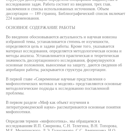
исследовании задач. Работа состоит из введения, трех глав,
заключения и списка использованных источников. Объем
диссертации — 189 страниц. Библиографический список включает
224 наименования.
ОСНОВНОЕ СОДЕРЖАНИЕ РАБОТЫ
Во введении обосновываются актуальность и научная новизна
избранной темы, устанавливается степень ее изучешюсти,
определяются цель и задачи работы. Кроме того, указывается
материал исследования, определяется методологическая основа и
методы анализа. Устанавливается практическая и теоретическая
значимость диссертационного исследования, формулируются
основные положения, выносимые на защиту, даются сведения об
апробации работы, раскрывается структура диссертации.
В первой главе «Современные научные представления о
мифопоэтических мотивах и моделях» представляются основные
методологические подходы к исследованию поставленной
проблемы.
В первом разделе «Миф как объект изучения в
литературоведческой науке» рассматриваются основные понятия
мифопоэтики.
Определяя термин «мифопоэтика», мы обращаемся к
исследованиям И.П. Смирнова, С.Н. Телегина, В.Н. Топорова,
М.Е. Мелетинского, Л.Э. Голосовкера, С.С. Аверинцева, Н.О.