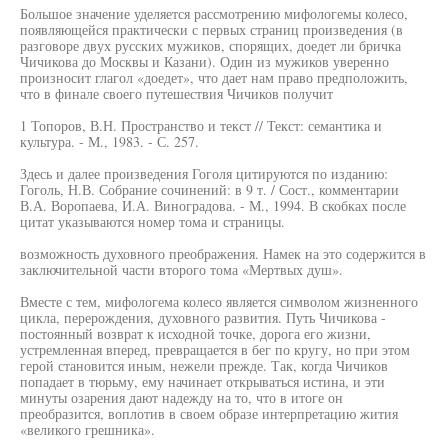
Большое значение уделяется рассмотрению мифологемы колесо,
появляющейся практически с первых страниц произведения (в
разговоре двух русских мужиков, спорящих, доедет ли бричка
Чичикова до Москвы и Казани). Один из мужиков уверенно
произносит глагол «доедет», что дает нам право предположить,
что в финале своего путешествия Чичиков получит
1 Топоров, В.Н. Пространство и текст // Текст: семантика и
культура. - М., 1983. - С. 257.
Здесь и далее произведения Гоголя цитируются по изданию:
Гоголь, Н.В. Собрание сочинений: в 9 т. / Сост., комментарии
В.А. Воропаева, И.А. Виноградова. - М., 1994. В скобках после
цитат указываются номер тома и страницы.
возможность духовного преображения. Намек на это содержится в
заключительной части второго тома «Мертвых душ».
Вместе с тем, мифологема колесо является символом жизненного
цикла, перерождения, духовного развития. Путь Чичикова -
постоянный возврат к исходной точке, дорога его жизни,
устремленная вперед, превращается в бег по кругу, но при этом
герой становится иным, нежели прежде. Так, когда Чичиков
попадает в тюрьму, ему начинает открываться истина, и эти
минуты озарения дают надежду на то, что в итоге он
преобразится, воплотив в своем образе интерпретацию жития
«великого грешника».