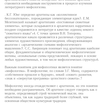
становится необходимым инструментом в процессе изучения
литературного мифологизма.
. К.Г. Юнг определял архетипы как «коллективное
бессознательное», порождающее элементарные идеи3. Е.М.
Мелетинский называет архетипами «постоянные сюжетные
элементы», которые складываются в архаических нарративах и
позднее сохраняются в литературе в качестве «единиц некоего
"сюжетного языка"»4. С точки зрения В.Н. Топорова,
архетипическое начало проявляется в различных структурных
элементах художественного произведения, обнаруживающих
аналогии с «архаическими схемами мифологического
мышления»5. С.С. Аверинцев понимает под архетипами наиболее
общие, фундаментальные и общечеловеческие мифологические
мотивы, «изначальные схемы представлений, лежащих в основе
любых художественных, в том числе мифологических структур»6.
Важным понятием для мифопоэтики является понятие
«мифологема». В мифологеме, по словам З.Г. Минц, содержится
«собственное прошлое и будущее», некий «сюжет» развития,
«знак и «свернутая программа» целостного сюжета».7
Мифологему иногда отождествляют с архетипом, но эти понятия
необходимо разграничивать. Об архетипе следует говорить как о
модели, определяющей строй человеческой мысли, она
объективна, так как задана традицией более глубокой, чем
освоенная обществом культурная традиция.