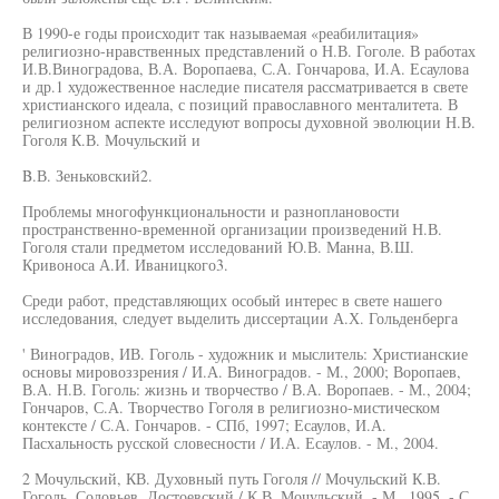
В 1990-е годы происходит так называемая «реабилитация»
религиозно-нравственных представлений о Н.В. Гоголе. В работах
И.В.Виноградова, В.А. Воропаева, С.А. Гончарова, И.А. Есаулова
и др.1 художественное наследие писателя рассматривается в свете
христианского идеала, с позиций православного менталитета. В
религиозном аспекте исследуют вопросы духовной эволюции Н.В.
Гоголя К.В. Мочульский и
B.В. Зеньковский2.
Проблемы многофункциональности и разноплановости
пространственно-временной организации произведений Н.В.
Гоголя стали предметом исследований Ю.В. Манна, В.Ш.
Кривоноса А.И. Иваницкого3.
Среди работ, представляющих особый интерес в свете нашего
исследования, следует выделить диссертации А.Х. Гольденберга
' Виноградов, ИВ. Гоголь - художник и мыслитель: Христианские
основы мировоззрения / И.А. Виноградов. - М., 2000; Воропаев,
В.А. Н.В. Гоголь: жизнь и творчество / В.А. Воропаев. - М., 2004;
Гончаров, С.А. Творчество Гоголя в религиозно-мистическом
контексте / С.А. Гончаров. - СПб, 1997; Есаулов, И.А.
Пасхальность русской словесности / И.А. Есаулов. - М., 2004.
2 Мочульский, КВ. Духовный путь Гоголя // Мочульский К.В.
Гоголь. Соловьев. Достоевский / К.В. Мочульский. - М., 1995. - С.