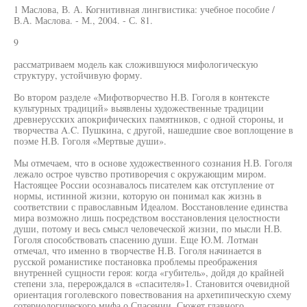
1 Маслова, В. А. Когнитивная лингвистика: учебное пособие /
В.А. Маслова. - М., 2004. - С. 81.
9
рассматриваем модель как сложившуюся мифологическую
структуру, устойчивую форму.
Во втором разделе «Мифотворчество Н.В. Гоголя в контексте
культурных традиций» выявлены художественные традиции
древнерусских апокрифических памятников, с одной стороны, и
творчества A.C. Пушкина, с другой, нашедшие свое воплощение в
поэме Н.В. Гоголя «Мертвые души».
Мы отмечаем, что в основе художественного сознания Н.В. Гоголя
лежало острое чувство противоречия с окружающим миром.
Настоящее России осознавалось писателем как отступление от
нормы, истинной жизни, которую он понимал как жизнь в
соответствии с православным Идеалом. Восстановление единства
мира возможно лишь посредством восстановления целостности
души, потому и весь смысл человеческой жизни, по мысли Н.В.
Гоголя способствовать спасению души. Еще Ю.М. Лотман
отмечал, что именно в творчестве Н.В. Гоголя начинается в
русской романистике постановка проблемы преображения
внутренней сущности героя: когда «губитель», дойдя до крайней
степени зла, перерождался в «спасителя»1. Становится очевидной
ориентация гоголевского повествования на архетипическую схему
сотериологического мифа о Спасении. Сюжет главного