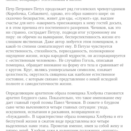
Петр Петрович Петух продолжает ряд гоголевских чревоугодников
(Коробочка, Собакевич), однако, его образ намного шире: он
сказочно бескорыстен, живет для еды, «служит» еде, высшее
счастье для него -накормить приезжающих к нему гостей досыта,
и в этом причина его постепенного разорения. Чичиков, как это
ни странно, сострадает Петуху, подводя итог устроенному им
пиру: он обречен на вымирание, бесперспективность жизни его
слишком явственная. Даже автор любуется этим помещиком, в
какой-то степени симпатизирует ему. В Петухе чувствуется
естественность, стихийность, первозданность, полнокровное
ощущение жизни, искра народной мудрости, он ассоциациируется
с «естественным человеком». Не случайно Гоголь, описывая
помещика, обращает внимание на форму его тела и сравнивает её
с кругом. Круг, являясь универсальным символом, означает
целостность; округлость священна как наиболее естественное
состояние, с которым связано представление о некой исходной
полноте и самодостаточности жизни.
Определяющим архетипом образа помещика Хлобуева становится
архетип блудного сына. Показательно, что такое именование ему
дает главный герой поэмы Павел Чичиков. В сюжете о блудном
сыне четко вычленяются четыре главных ситуации: ухода,
искушения, испытания и раскаяния, возвращения из
«блужданий». В характеристике образа помещика Хлобуева и его
беспутной жизни в сжатом виде представлены все четыре
выделенных нами этапа. Промотав имение, имея за собой жену и
пятеро детей, Хлобуев даже в нынешнем положении «нищего»