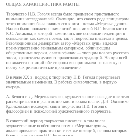
ОБЩАЯ ХАРАКТЕРИСТИКА РАБОТЫ
Творчество Н.В. Гоголя всегда было предметом пристального
внимания исследователей. Очевидно, что своего рода эпицентром
этого внимания была главная его книга - поэма «Мертвые души».
Начало было положено знаменитой полемикой В.Г. Белинского и
К.С. Аксакова, в которой наметились две основные тенденции в
осмыслении как самой поэмы, так и творчества писателя в целом.
Революционным демократам автор «Мертвых душ» виделся
преимущественно гениальным сатириком, обличающим
общественные пороки, славянофилам — творцом нового русского
эпоса, хранителем духовно-православных традиций. Но при всей
несхожести позиций обе стороны воспринимали гоголевскую
поэму как реалистическое произведение.
В начале XX в. подход к творчеству Н.В. Гоголя претерпевает
значительные изменения. В работах символистов, в первую
очередь,
A. Белого и Д. Мережковского, художественное наследие писателя
рассматривается в религиозно-мистическом плане. Д.Н. Овсянико-
Куликовский исследует связи творчества Н.В. Гоголя с
философией и психологией художественного творчества.
В советский период творчество писателя, в том числе
художественные особенности поэмы «Мертвые души»,
анализировались практически с тех же позиций, основы которых
были заложены еще В.Г. Белинским.