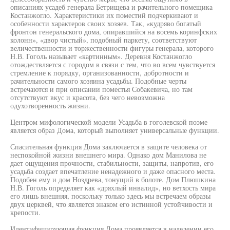
описаниях усадеб генерала Бетрищева и рачительного помещика
Костанжогло. Характеристики их поместий подчеркивают и
особенности характеров своих хозяев. Так, «кудряво богатый
фронтон генеральского дома, опиравшийся на восемь коринфских
колонн», «двор чистый», подобный паркету, соответствуют
величественности и торжественности фигуры генерала, которого
Н.В. Гоголь называет «картинным». Деревня Костанжогло
отождествляется с городом в связи с тем, что во всем чувствуется
стремление к порядку, организованности, добротности и
рачительности самого хозяина усадьбы. Подобные черты
встречаются и при описании поместья Собакевича, но там
отсутствуют вкус и красота, без чего невозможна
одухотворенность жизни.
Центром мифологической модели Усадьба в гоголевской поэме
является образ Дома, который выполняет универсальные функции.
Спасительная функция Дома заключается в защите человека от
неспокойной жизни внешнего мира. Однако дом Манилова не
дает ощущения прочности, стабильности, защиты, напротив, его
усадьба создает впечатление ненадежного и даже опасного места.
Подобен ему и дом Ноздрева, тонущий в болоте. Дом Плюшкина
Н.В. Гоголь определяет как «дряхлый инвалид», но ветхость мира
его лишь внешняя, поскольку только здесь мы встречаем образы
двух церквей, что является знаком его истинной устойчивости и
крепости.
Идентифицирующая функция Дома проявляется в наделении его