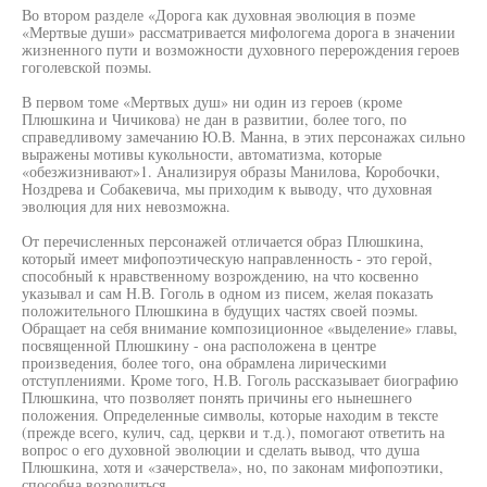
Во втором разделе «Дорога как духовная эволюция в поэме
«Мертвые души» рассматривается мифологема дорога в значении
жизненного пути и возможности духовного перерождения героев
гоголевской поэмы.
В первом томе «Мертвых душ» ни один из героев (кроме
Плюшкина и Чичикова) не дан в развитии, более того, по
справедливому замечанию Ю.В. Манна, в этих персонажах сильно
выражены мотивы кукольности, автоматизма, которые
«обезжизнивают»1. Анализируя образы Манилова, Коробочки,
Ноздрева и Собакевича, мы приходим к выводу, что духовная
эволюция для них невозможна.
От перечисленных персонажей отличается образ Плюшкина,
который имеет мифопоэтическую направленность - это герой,
способный к нравственному возрождению, на что косвенно
указывал и сам Н.В. Гоголь в одном из писем, желая показать
положительного Плюшкина в будущих частях своей поэмы.
Обращает на себя внимание композиционное «выделение» главы,
посвященной Плюшкину - она расположена в центре
произведения, более того, она обрамлена лирическими
отступлениями. Кроме того, Н.В. Гоголь рассказывает биографию
Плюшкина, что позволяет понять причины его нынешнего
положения. Определенные символы, которые находим в тексте
(прежде всего, кулич, сад, церкви и т.д.), помогают ответить на
вопрос о его духовной эволюции и сделать вывод, что душа
Плюшкина, хотя и «зачерствела», но, по законам мифопоэтики,
способна возродиться.