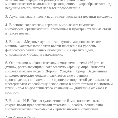
мифологическом комплексе «грехопадение» - «преображение», где
ведущим компонентом является преображение.
3. Архетипы выступают как значимая константа поэтики писателя.
4. В основе гоголевской картины мира лежит комплекс
мифологем, организующий временные и пространственные связи
в тексте поэмы.
5. В поэме «Мертвые души» реализуются мифопоэтические
мотивы, которые позволяют выйти писателю на уровень
философско-религиозных обобщений и выразить идеи,
относящиеся к области сакрального.
6. Основными мифологическими моделями поэмы «Мертвые
души», раскрывающими гоголевскую картину мира, являются
мифологические модели Дороги, Усадьбы, Города. Выделенные
мифопоэтические модели появляются уже в ранних
произведениях писателя, но в процессе творческой деятельности
претерпевают своеобразную эволюцию в соответствии с основным
принципом мифологического сознания — движение от хаоса к
космосу.
7. В поэме Н.В. Гоголя художественный мифологизм связан с
сакральными православными текстами и особым религиозно-
мифологическим феноменом - христианской мифологией.
Апробация работы.