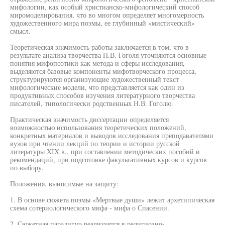
мифологии, как особый христианско-мифологический способ
миромоделирования, что во многом определяет многомерность
художественного мира поэмы, ее глубинный «мистический»
смысл.
Теоретическая значимость работы заключается в том, что в
результате анализа творчества Н.В. Гоголя уточняются основные
понятия мифопоэтики как метода и сферы исследования,
выделяются базовые компоненты мифотворческого процесса,
структурируются организующие художественный текст
мифологические модели, что представляется как один из
продуктивных способов изучения литературного творчества
писателей, типологически родственных Н.В. Гоголю.
Практическая значимость диссертации определяется
возможностью использования теоретических положений,
конкретных материалов и выводов исследования преподавателями
вузов при чтении лекций по теории и истории русской
литературы XIX в., при составлении методических пособий и
рекомендаций, при подготовке факультативных курсов и курсов
по выбору.
Положения, выносимые на защиту:
1. В основе сюжета поэмы «Мертвые души» лежит архетипическая
схема сотериологического мифа - мифа о Спасении.
2. Сюжетная парадигма реализуется в религиозно-