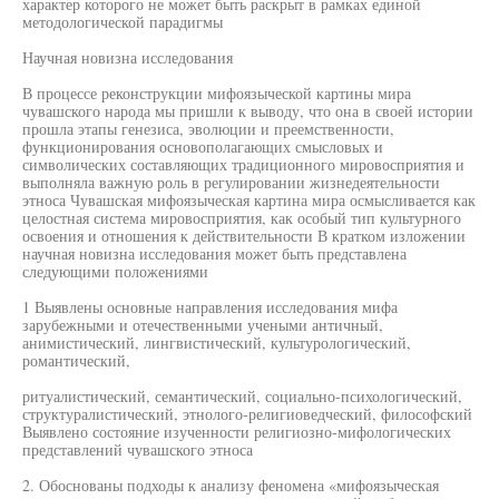
характер которого не может быть раскрыт в рамках единой
методологической парадигмы
Научная новизна исследования
В процессе реконструкции мифоязыческой картины мира
чувашского народа мы пришли к выводу, что она в своей истории
прошла этапы генезиса, эволюции и преемственности,
функционирования основополагающих смысловых и
символических составляющих традиционного мировосприятия и
выполняла важную роль в регулировании жизнедеятельности
этноса Чувашская мифоязыческая картина мира осмысливается как
целостная система мировосприятия, как особый тип культурного
освоения и отношения к действительности В кратком изложении
научная новизна исследования может быть представлена
следующими положениями
1 Выявлены основные направления исследования мифа
зарубежными и отечественными учеными античный,
анимистический, лингвистический, культурологический,
романтический,
ритуалистический, семантический, социально-психологический,
структуралистический, этнолого-религиоведческий, философский
Выявлено состояние изученности религиозно-мифологических
представлений чувашского этноса
2. Обоснованы подходы к анализу феномена «мифоязыческая