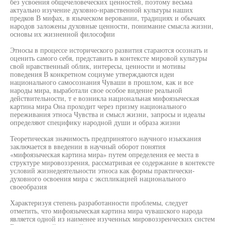
без усвоения общечеловеческих ценностей, поэтому весьма
актуально изучение духовно-нравственной культуры наших
предков В мифах, в языческом веровании, традициях и обычаях
народов заложены духовные ценности, понимание смысла жизни,
основы их жизненной философии
Этносы в процессе исторического развития стараются осознать и
оценить самого себя, представить в контексте мировой культуры
свой нравственный облик, интересы, ценности и мотивы
поведения В конкретном социуме утверждаются идеи
национального самосознания Чуваши в прошлом, как и все
народы мира, выработали свое особое видение реальной
действительности, т е возникла национальная мифоязыческая
картина мира Она проходит через призму национального
переживания этноса Чувства и смысл жизни, запросы и идеалы
определяют специфику народной души и образа жизни
Теоретическая значимость предпринятого научного изыскания
заключается в введении в научный оборот понятия
«мифоязыческая картина мира» путем определения ее места в
структуре мировоззрения, рассматривая ее содержание в контексте
условий жизнедеятельности этноса как формы практически-
духовного освоения мира с экспликацией национального
своеобразия
Характеризуя степень разработанности проблемы, следует
отметить, что мифоязыческая картина мира чувашского народа
является одной из наименее изученных мировоззренческих систем