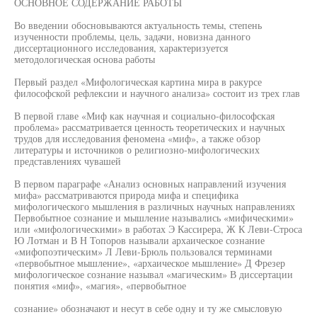
ОСНОВНОЕ СОДЕРЖАНИЕ РАБОТЫ
Во введении обосновываются актуальность темы, степень
изученности проблемы, цель, задачи, новизна данного
диссертационного исследования, характеризуется
методологическая основа работы
Первый раздел «Мифологическая картина мира в ракурсе
философской рефлексии и научного анализа» состоит из трех глав
В первой главе «Миф как научная и социально-философская
проблема» рассматривается ценность теоретических и научных
трудов для исследования феномена «миф», а также обзор
литературы и источников о религиозно-мифологических
представлениях чувашей
В первом параграфе «Анализ основных направлений изучения
мифа» рассматриваются природа мифа и специфика
мифологического мышления в различных научных направлениях
Первобытное сознание и мышление назывались «мифическими»
или «мифологическими» в работах Э Кассирера, Ж К Леви-Строса
Ю Лотман и В Н Топоров называли архаическое сознание
«мифопоэтическим» Л Леви-Брюль пользовался терминами
«первобытное мышление», «архаическое мышление» Д Фрезер
мифологическое сознание называл «магическим» В диссертации
понятия «миф», «магия», «первобытное
сознание» обозначают и несут в себе одну и ту же смысловую