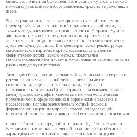
символов, почитания божественных и земных культов, а также с
помощью уникального набора смысловых средств, выраженных в
языке
В диссертации использованы мировоззренческий, системно-
структурный, компаративистский и диалектический подходы, а
также методы восхождения от конкретного к абстрактному и от
абстрактного к конкретному, единства исторического и
логического, принцип преемственности в изучении феноменов
духовной культуры этноса В мировоззренческой реконструкции
мифоязыческой картины мира использовались элементы
сравнительно-исторического метода, представлен
мировоззренческий компонент в формировании картины мира на
различных донаучных этапах.
Автор для объяснения мифоязыческой картины мира и ее роли в
регулировании человеческой деятельности применяет
генетический, социально-исторический, социально-
психологический методы Они направлены на выявление связей
между сущностью мифа и язычества с их многочисленными
проявлениями в сфере сознания и образе жизни человека В
исследовании использовался деятелыюстный подход в
формировании картины мира как способ, определяющий
внутренний план сознания, как способ ее проявления, освоения и
приспособления к природной и социальной действительности
Комплексность в методологической позиции автора обусловлена
характером самого исследования, сложность и многоуровневый