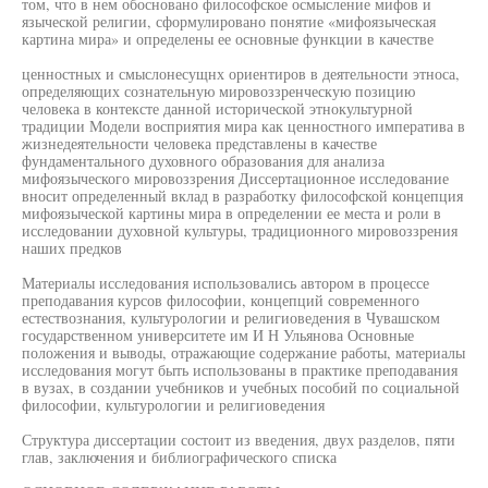
том, что в нем обосновано философское осмысление мифов и
языческой религии, сформулировано понятие «мифоязыческая
картина мира» и определены ее основные функции в качестве
ценностных и смыслонесущнх ориентиров в деятельности этноса,
определяющих сознательную мировоззренческую позицию
человека в контексте данной исторической этнокультурной
традиции Модели восприятия мира как ценностного императива в
жизнедеятельности человека представлены в качестве
фундаментального духовного образования для анализа
мифоязыческого мировоззрения Диссертационное исследование
вносит определенный вклад в разработку философской концепция
мифоязыческой картины мира в определении ее места и роли в
исследовании духовной культуры, традиционного мировоззрения
наших предков
Материалы исследования использовались автором в процессе
преподавания курсов философии, концепций современного
естествознания, культурологии и религиоведения в Чувашском
государственном университете им И Н Ульянова Основные
положения и выводы, отражающие содержание работы, материалы
исследования могут быть использованы в практике преподавания
в вузах, в создании учебников и учебных пособий по социальной
философии, культурологии и религиоведения
Структура диссертации состоит из введения, двух разделов, пяти
глав, заключения и библиографического списка