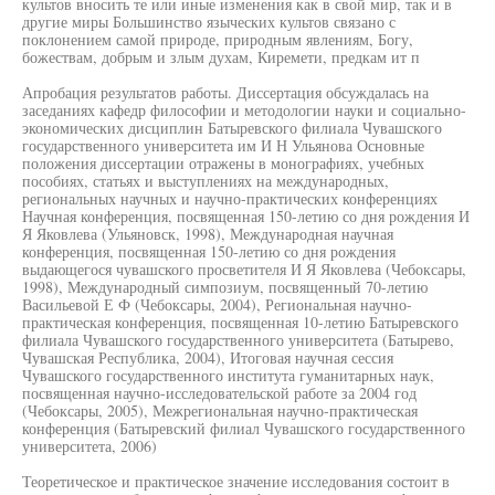
культов вносить те или иные изменения как в свой мир, так и в
другие миры Большинство языческих культов связано с
поклонением самой природе, природным явлениям, Богу,
божествам, добрым и злым духам, Киремети, предкам ит п
Апробация результатов работы. Диссертация обсуждалась на
заседаниях кафедр философии и методологии науки и социально-
экономических дисциплин Батыревского филиала Чувашского
государственного университета им И Н Ульянова Основные
положения диссертации отражены в монографиях, учебных
пособиях, статьях и выступлениях на международных,
региональных научных и научно-практических конференциях
Научная конференция, посвященная 150-летию со дня рождения И
Я Яковлева (Ульяновск, 1998), Международная научная
конференция, посвященная 150-летию со дня рождения
выдающегося чувашского просветителя И Я Яковлева (Чебоксары,
1998), Международный симпозиум, посвященный 70-летию
Васильевой Е Ф (Чебоксары, 2004), Региональная научно-
практическая конференция, посвященная 10-летию Батыревского
филиала Чувашского государственного университета (Батырево,
Чувашская Республика, 2004), Итоговая научная сессия
Чувашского государственного института гуманитарных наук,
посвященная научно-исследовательской работе за 2004 год
(Чебоксары, 2005), Межрегиональная научно-практическая
конференция (Батыревский филиал Чувашского государственного
университета, 2006)
Теоретическое и практическое значение исследования состоит в