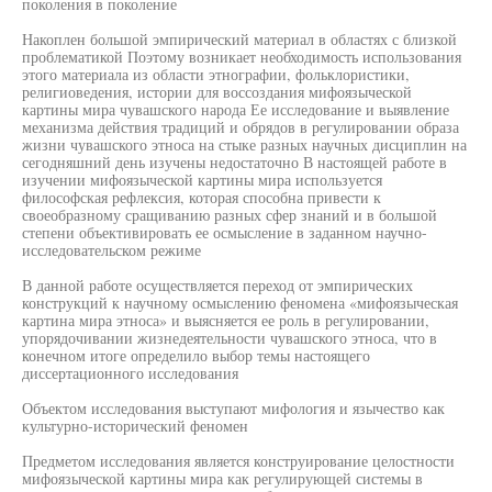
поколения в поколение
Накоплен большой эмпирический материал в областях с близкой
проблематикой Поэтому возникает необходимость использования
этого материала из области этнографии, фольклористики,
религиоведения, истории для воссоздания мифоязыческой
картины мира чувашского народа Ее исследование и выявление
механизма действия традиций и обрядов в регулировании образа
жизни чувашского этноса на стыке разных научных дисциплин на
сегодняшний день изучены недостаточно В настоящей работе в
изучении мифоязыческой картины мира используется
философская рефлексия, которая способна привести к
своеобразному сращиванию разных сфер знаний и в большой
степени объективировать ее осмысление в заданном научно-
исследовательском режиме
В данной работе осуществляется переход от эмпирических
конструкций к научному осмыслению феномена «мифоязыческая
картина мира этноса» и выясняется ее роль в регулировании,
упорядочивании жизнедеятельности чувашского этноса, что в
конечном итоге определило выбор темы настоящего
диссертационного исследования
Объектом исследования выступают мифология и язычество как
культурно-исторический феномен
Предметом исследования является конструирование целостности
мифоязыческой картины мира как регулирующей системы в