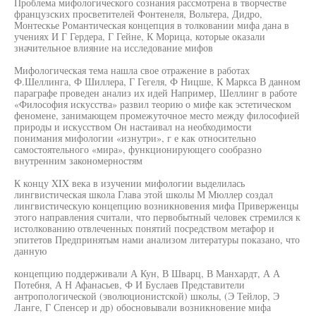
Проблема мифологического сознания рассмотрена в творчестве
французских просветителей Фонтенеля, Вольтера, Дидро,
Монтескье Романтическая концепция в толковании мифа дана в
учениях И Г Гердера, Г Гейне, К Морица, которые оказали
значительное влияние на исследование мифов
Мифологическая тема нашла свое отражение в работах
Ф.Шеллинга, Ф Шиллера, Г Гегеля, Ф Ницше, К Маркса В данном
параграфе проведен анализ их идей Например, Шеллинг в работе
«Философия искусства» развил теорию о мифе как эстетическом
феномене, занимающем промежуточное место между философией
природы и искусством Он настаивал на необходимости
понимания мифологии «изнутри», г е как относительно
самостоятельного «мира», функционирующего сообразно
внутренним закономерностям
К концу XIX века в изучении мифологии выделилась
лингвистическая школа Глава этой школы М Мюллер создал
лингвистическую концепцию возникновения мифа Приверженцы
этого направления считали, что первобытный человек стремился к
истолкованию отвлеченных понятий посредством метафор и
эпитетов Предпринятым нами анализом литературы показано, что
данную
концепцию поддерживали А Кун, В Шварц, В Манхардт, А А
Потебня, А Н Афанасьев, Ф И Буслаев Представители
антропологической (эволюционистской) школы, (Э Тейлор, Э
Ланге, Г Спенсер и др) обосновывали возникновение мифа