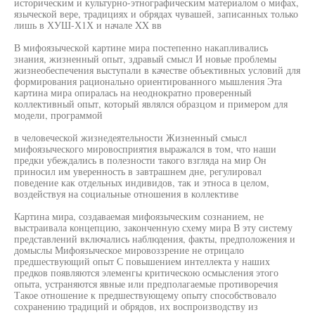
историческим и культурно-этнографическим материалом о мифах,
языческой вере, традициях и обрядах чувашей, записанных только
лишь в ХУШ-Х1Х и начале XX вв
В мифоязыческой картине мира постепенно накапливались
знания, жизненный опыт, здравый смысл И новые проблемы
жизнеобеспечения выступали в качестве объективных условий для
формирования рационально ориентированного мышления Эта
картина мира опиралась на неоднократно проверенный
коллективный опыт, который являлся образцом и примером для
модели, программой
в человеческой жизнедеятельности Жизненный смысл
мифоязыческого мировосприятия выражался в том, что наши
предки убеждались в полезности такого взгляда на мир Он
приносил им уверенность в завтрашнем дне, регулировал
поведение как отдельных индивидов, так и этноса в целом,
воздействуя на социальные отношения в коллективе
Картина мира, создаваемая мифоязыческим сознанием, не
выстраивала концепцию, законченную схему мира В эту систему
представлений включались наблюдения, факты, предположения и
домыслы Мифоязыческое мировоззрение не отрицало
предшествующий опыт С повышением интеллекта у наших
предков появляются элеменгы критическою осмысления этого
опыта, устраняются явные или предполагаемые противоречия
Такое отношение к предшествующему опыту способствовало
сохранению традиций и обрядов, их воспроизводству из