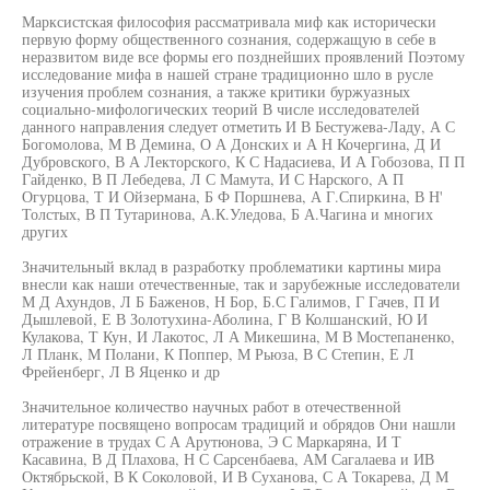
Марксистская философия рассматривала миф как исторически
первую форму общественного сознания, содержащую в себе в
неразвитом виде все формы его позднейших проявлений Поэтому
исследование мифа в нашей стране традиционно шло в русле
изучения проблем сознания, а также критики буржуазных
социально-мифологических теорий В числе исследователей
данного направления следует отметить И В Бестужева-Ладу, А С
Богомолова, М В Демина, О А Донских и А Н Кочергина, Д И
Дубровского, В А Лекторского, К С Надасиева, И А Гобозова, П П
Гайденко, В П Лебедева, Л С Мамута, И С Нарского, А П
Огурцова, Т И Ойзермана, Б Ф Поршнева, А Г.Спиркина, В Н'
Толстых, В П Тутаринова, А.К.Уледова, Б А.Чагина и многих
других
Значительный вклад в разработку проблематики картины мира
внесли как наши отечественные, так и зарубежные исследователи
М Д Ахундов, Л Б Баженов, Н Бор, Б.С Галимов, Г Гачев, П И
Дышлевой, Е В Золотухина-Аболина, Г В Колшанский, Ю И
Кулакова, Т Кун, И Лакотос, Л А Микешина, М В Мостепаненко,
Л Планк, М Полани, К Поппер, М Рьюза, В С Степин, Е Л
Фрейенберг, Л В Яценко и др
Значительное количество научных работ в отечественной
литературе посвящено вопросам традиций и обрядов Они нашли
отражение в трудах С А Арутюнова, Э С Маркаряна, И Т
Касавина, В Д Плахова, Н С Сарсенбаева, АМ Сагалаева и ИВ
Октябрьской, В К Соколовой, И В Суханова, С А Токарева, Д М