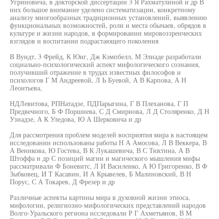
Угриновича, в докторской диссертации 3 Я Рахматулиной и др В
них большое внимание уделено систематизации, конкретному
анализу многообразных традиционных установлений, выявлению
функциональных возможностей, роли и места обычаев, обрядов в
культуре и жизни народов, в формировании мировоззренческих
взглядов и воспитании подрастающего поколения
В Вундт, 3 Фрейд, К Юнг, Дж Кэмпбелл, М Элиаде разработали
социально-психологический аспект мифологического сознания,
получивший отражение в трудах известных философов и
психологов Г М Андреевой, Л Ь Буевой, А В Карпова, А Н
Леонтьева,
НДЛевитова, РПНатадзе, ПДПарыгина, Г В Плеханова, Г П
Предвечного, Б Ф Поршнева, С Д Смирнова, Л Д Столяренко, Д Н
Узнадзе, А К Уледова, Ю А Шерковича и др
Для рассмотрения проблем моделей восприятия мира в настоящем
исследовании использованы работы Н А Амосова, Л В Веккера, В
А Веникова, Ю Гостева, В К Лукашевича, В С Тюхтина, А В
Штоффа и др С позиций магии и магического мышления мифы
рассматривали Ф Боневитс, Л И Василенко, А Ю Григоренко, В Ф
Зыбковец, И Т Касавин, И А Крывелев, Б Малиновский, В Н
Порус, С А Токарев, Д Фрезер и др
Различные аспекты картины мира в духовной жизни этноса,
мифологии, религиозно-мифологических представлений народов
Волго-Уральского региона исследовали Р Г Ахметьянов, В М