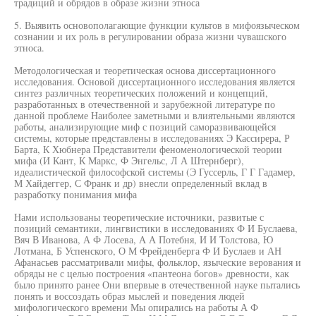
традиций и обрядов в образе жизни этноса
5. Выявить основополагающие функции культов в мифоязыческом
сознании и их роль в регулировании образа жизни чувашского
этноса.
Методологическая и теоретическая основа диссертационного
исследования. Основой диссертационного исследования является
синтез различных теоретических положений и концепций,
разработанных в отечественной и зарубежной литературе по
данной проблеме Наиболее заметными и влиятельными являются
работы, анализирующие миф с позиций саморазвивающейся
системы, которые представлены в исследованиях Э Кассирера, Р
Барта, К Хюбнера Представители феноменологической теории
мифа (И Кант, К Маркс, Ф Энгельс, Л А Штернберг),
идеалистической философской системы (Э Гуссерль, Г Г Гадамер,
М Хайдеггер, С Франк и др) внесли определенный вклад в
разработку понимания мифа
Нами использованы теоретические источники, развитые с
позиций семантики, лингвистики в исследованиях Ф И Буслаева,
Вяч В Иванова, А Ф Лосева, А А Потебня, И И Толстова, Ю
Лотмана, Б Успенского, О М Фрейденберга Ф И Буслаев и АН
Афанасьев рассматривали мифы, фольклор, языческие верования и
обряды не с целью построения «пантеона богов» древности, как
было принято ранее Они впервые в отечественной науке пытались
понять и воссоздать образ мыслей и поведения людей
мифологического времени Мы опирались на работы А Ф