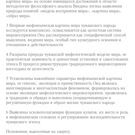
картина мира» на основе имеющихся достижений в области
методологии философского анализа Введена логика выявления
природы понятий «модель восприятия мира», «картина мира»,
«образ мира»
3 Впервые мифоязыческая картина мира чувашского народа
исследуется комплексно, осмысливается как целостная система
мировосприятия Она рассматривается как специфический способ
мышления, видения мира, особый тип культурного освоения и
отношения к действительности
4 Раскрыты природа чувашской мифологической модели мира, ее
практическая значимость и ценностные установки в самосознании
этноса В процессе реконструкции традиционного мировоззрения
воссоздана ее целостность
5 Установлены важнейшие параметры мифоязыческой картины
мира, ее генезис, эволюция и преемственность Она являлась
многомерным и многоаспектным феноменом, формировалась на
основе эволюции мифологического мировосприятия, проявлялась
в традициях и обрядах и выполняла упорядочивающую и
регулятивную функции в образе жизни чувашского народа
6 Выявлены основополагающие функции культов, их место и роль
в мифоязыческом сознании и регулировании жизнедеятельности
чувашского эгноса
Положения, выносимые на защиту.