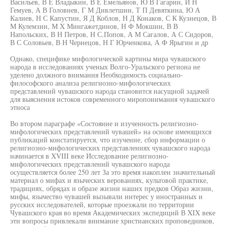
Васильев, В Е Владыкин, В Е Емельянов, Ю В Гагарин, И Н
Гемуев, А В Головнев, Г М Дивлетшин, Т П Девяткина, Ю А
Калиев, Н С Капустин, Я Д Коблов, Н Д Конаков, С К Кузнецов, В
М Кулемзин, М X Мингажетдинов, Н Ф Мокшин, В В
Напольских, В Н Петров, Н С.Попов, А М Сагалов, А С Сидоров,
В С Соловьев, В Н Чернецов, Н Г Юрченкова, А Ф Ярыгин и др
Однако, специфике мифологической картины мира чувашского
народа в исследованиях ученых Волго-Уральского региона не
уделено должного внимания Необходимость социально-
философского анализа религиозно-мифологических
представлений чувашского народа становится насущной задачей
для выяснения истоков современного миропонимания чувашского
этноса
Во втором параграфе «Состояние и изученность религиозно-
мифологических представлений чувашей» на основе имеющихся
публикаций констатируется, что изучение, сбор информации о
религиозно-мифологических представлениях чувашского народа
начинается в XVIII веке Исследование религиозно-
мифологических представлений чувашского народа
осуществляется более 250 лет За это время накоплен значительный
материал о мифах и языческих верованиях, культовой практике,
традициях, обрядах и образе жизни наших предков Образ жизни,
мифы, язычество чувашей вызывали интерес у иностранных и
русских исследователей, которые проезжали по территории
Чувашского края во время Академических экспедиций В XIX веке
эти вопросы привлекали внимание христианских проповедников,