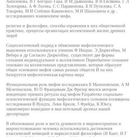
Анисимова, В Г Богораз-Тана, И М Дьяконова, В В Евсякова, Г Л
Золотарева, А Ф Лосева, С С Парамонова, Б Н Путилова, С А
Токарева, М И Стеблин-Каменского, М И Шахновича и др ,
исследовавших взаимосвязи мифа,
религии и философии, способы отражения в них общественной
практики, процессы организации коллективной жизни древних
людей
Социологический подход в объяснении мифологического
мышления использовался в учениях Ф Ницше, Э Дюркгейма, М
Вебера и др Согласно Дюркгейму, существуют две формы
сознания индивидуальное и коллективное Первобытное сознание
основано на коллективных представлениях, которые образуют
общее основание мифов самых разных обществ И на них
базируется мифологическая картина мира
Функциональная роль мифов исследовалась Б Малиновским, А М
Мелетинским, Ю П Францевым Дж Фрезер явился автором
концепции примата ритуала над мифом Разработке социально-
психологической функции мифологического сознания посвящены
исследования В Вундта, Леви-Брюля, 3 Фрейда, К Юнга,
закономерно вошедшие в мыслительный арсенал нашей
диссертации
В обосновании роли и места духовности в мировосприятии и
мироистолковании человека использовались достижения
классической немецкой и марксистской философии (И Кант, И Г