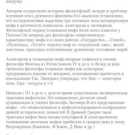
нагрузку
Автором осуществлен историко-философский экскурс в проблему
изучения этого духовного феномена Его анализом установлено,
что исследователями выделены три основных типа интерпретации
мифа в античности символизм, аллегоризм и эвгемеризм
Философский подход толкования мифа более всего известен у
Платона Он впервые дал философско-символическую
характеристику мифа и в своих работах «Государство», «Тимей»,
«Политика», «Теэтет» отделил миф от «подлинной лжи», явной
неистины, присущих естественному душевному состоянию людей
Аллегоризм в толковании мифа впервые появился в учении
философа Феагена из Регия (начало IV в до н э) Вслед за ним
греческие философы толковали мифы как аллегорию,
придуманную какими-то авторами, пожелавшими прибегнуть к
иносказанию Так, Эмпедокл утверждал, что Зевс — аллегория
огня, Гера - воздуха и т п
Начиная с П1 в до н э, долгое время существовала эвгемерическая
трактовка мифологии Это направление достигло своей
кульминации в учении философа Эвгемера В его представлении
мифы - это обожествленное и мифологизированное изображение
деяний исторических личностей В Древней Греции такая
трактовка мифов была весьма популярной К аллегорическим
толкованиям античных мифов прибегали в средние века и эпоху
Возрождения (Боккаччо, Ф Бэкон, Д Вико и др )