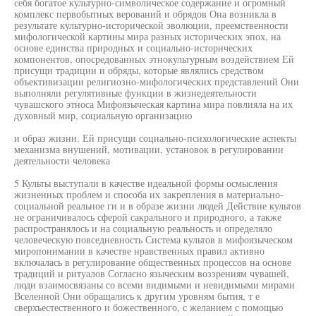
себя богатое культурно-символическое содержание и огромный
комплекс первобытных верований и обрядов Она возникла в
результате культурно-исторической эволюции, преемственности
мифологической картины мира разных исторических эпох, на
основе единства природных и социально-исторических
компонентов, опосредованных этнокультурным воздействием Ей
присущи традиции и обряды, которые являлись средством
объективизации религиозно-мифологических представлений Они
выполняли регулятивные функции в жизнедеятельности
чувашского этноса Мифоязыческая картина мира повлияла на их
духовный мир, социальную организацию
и образ жизни. Ей присущи социально-психологические аспекты
механизма внушений, мотивации, установок в регулировании
деятельности человека
5 Культы выступали в качестве идеальной формы осмысления
жизненных проблем и способа их закрепления в материально-
социальной реальное ги и в образе жизни людей Действие культов
не ограничивалось сферой сакрального и природного, а также
распространялось и на социальную реальность и определяло
человеческую повседневность Система культов в мифоязыческом
миропонимании в качестве нравственных правил активно
включалась в регулирование общественных процессов на основе
традиций и ритуалов Согласно языческим воззрениям чувашей,
люди взаимосвязаны со всеми видимыми и невидимыми мирами
Вселенной Они обращались к другим уровням бытия, т е
сверхъестественного и божественного, с желанием с помощью