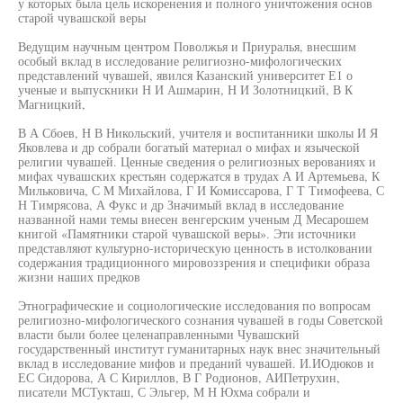
у которых была цель искоренения и полного уничтожения основ
старой чувашской веры
Ведущим научным центром Поволжья и Приуралья, внесшим
особый вклад в исследование религиозно-мифологических
представлений чувашей, явился Казанский университет Е1 о
ученые и выпускники Н И Ашмарин, Н И Золотницкий, В К
Магницкий,
В А Сбоев, Н В Никольский, учителя и воспитанники школы И Я
Яковлева и др собрали богатый материал о мифах и языческой
религии чувашей. Ценные сведения о религиозных верованиях и
мифах чувашских крестьян содержатся в трудах А И Артемьева, К
Мильковича, С М Михайлова, Г И Комиссарова, Г Т Тимофеева, С
Н Тимрясова, А Фукс и др Значимый вклад в исследование
названной нами темы внесен венгерским ученым Д Месарошем
книгой «Памятники старой чувашской веры». Эти источники
представляют культурно-историческую ценность в истолковании
содержания традиционного мировоззрения и специфики образа
жизни наших предков
Этнографические и социологические исследования по вопросам
религиозно-мифологического сознания чувашей в годы Советской
власти были более целенаправленными Чувашский
государственный институт гуманитарных наук внес значительный
вклад в исследование мифов и преданий чувашей. И.ИОдюков и
ЕС Сидорова, А С Кириллов, В Г Родионов, АИПетрухин,
писатели МСТукташ, С Эльгер, М Н Юхма собрали и