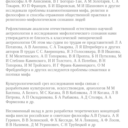
философы А Ф Анисимов, В Г Богораз-Тан, А М Золотарев, С А
Токарев, Ю П Францев, Б И Шаровская, М И Шахнович и другие
исследовали проблемы взаимоотношения мифа, религии и
философии и способы отражения общественной практики в
религиозно-мифологическом сознании людей
Рефлективным анализом отечественной естественно-научной
антропологии в исследовании мифологического сознания нами
утверждается ее близость к классической эмпирической
антропологии Об этом мы судим по трудам ее представителей Л А
Потапова, А В Анохина, С А Токарева, Л Я Штернберга и других
авторов В трудах С С Аверинцева, Я Э Голосовкера, В В Иванова,
Е М Мелетинского, А П Топоркова, В Я Проппа, Б Н Путилова, М
И Стеблин-Каменского, И И Толстого, А А Потебни, В Н
Топорова, И М Тройского, И Г Франк-Каменецкого, О М
Фрейденберга и других исследуются проблемы семантики и
поэтики мифа
Культурологический срез исследования мифа связан с
разработками культурологов, искусствоведов, археологов М М
Бахтина, А Белого, М С Кагана, В В Коблякова, Л Н Когана, Л В
Петрова, А П Окладникова, Б А Рыбакова, А Д Столяра, А А
Формозова и др.
Несомненный вклад в дело разработки теоретических концепций
мифа внесли российские и советские философы А.В Гулыга, А Я
Гуревич, В В Зелинский, Ф X Кессиди, М А Лившиц, А Ф Лосев,
В В Налимов, Д М Угринович, С Н Трубецкой и др