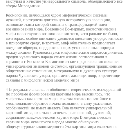
выступал в качестве универсального символа, объединяющего все
сферы Мироздания
Космогония, являющаяся ядром мифологической системы
чувашей, претерпела длительную историческую эволюцию,
основные этапы которой связаны с трансформацией идеи
возникновения мира, Вселенной Во-первых, космогонические
мифы повествуют о возникновении того, чего раньше не было,
во-вторых, особое внимание уделяется внесению упорядоченности
в природную среду, в-третьих, миф обязательно предполагает
введение обрядов, поддерживающих установленные порядки
между людьми Руководствуясь мифоязыческим мировосприятием,
предки чувашского народа смысл жизни согласовывали в
гармонии с Космосом Космогонические представления являлись
универсальной знаковой системой, организующей традиционные
общественные отношения, материальную и духовную культуру
народа Чувашские узоры, орнамент, жилище, двор, киреметище
связаны с мифологической моделью мира
4 В результате анализа и обобщения теоретических исследований
по проблеме формирования картины мира выяснилось, что
мифоязыческая картина мира, сочетая логико-понятийное и
эмоционально-образное начала познания, в силу указанных
особенностей не имеет аналога Она является универсальной
картиной мира, охватывая аспекты религиозной, духовной,
социально-психологической картин мира В мифоязыческой
картине мира чувашского народа можно обнаружить
общекультурные закономерности Эта картина мира включала в