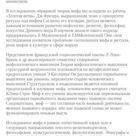
анимизмом
В исследовании обрядовой теории мифа мы исходили из работы
«Золотая ветвь» Дж Фрезера, выдвинувшем тезис о приоритете
ритуала над мифом Согласно его взглядам, ритуал является
важным источником развития мифологии, религии, философии,
искусства Древнего мира В научном анализе такого подхода
придерживались Б Малиновский и ЕММелетинский Они свои
исследования посвятили проблемам соотношения мифа и ритуала,
роли мифов в культуре и сфере морали
Представители французской социологической школы Л Леви-
Брюль и др анализировали семантику содержания
мифологического мышления Теория мифологического мышления
структурной антропологии основывается на метафизических
предпосылках учения Э Кассирера Он рассматривал первобытное
мышление как раннюю, неразвитую стадию человеческого
мышления Структурализм в языкознании является основной
предпосылкой в изучении мифа, основателем которого считается
КЛеви-Строс Миф в его учении анализируется как первоначальная
организация первобытного мышления через знаковую систему
Следовательно, миф — это составная часть языковой деятельности,
явление языкового порядка, ибо вне языковой схемы не может
функционировать никакая мысль
Исследование мифа в рамках отечественной науки шло в
следующих направлениях этнолого-религиоведческом,
философском, культурологическом, филологическом. Этнографы и