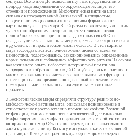
социума, Вселенной До появления научных представлений о
природе люди задумывались об окружающем их мире, его
строении и происхождении Мифологическая картина мира
связана с непосредственной (визуальной) наглядностью,
парцептивно-эмоциональньгм механизмом формирования
картины окружающего мира В ней разум оставался подчиненным
чувственно-образному восприятию, отсутствовало логико-
понятийное освоение причинно-следственных связей Она
обладала универсальными параметрами, имела всеобщий смысл и
в духовной, и в практической жизни человека В этой картине
мира воссоздавалась вся полнота жизни людей со всеми ее
ценностями, поддерживались, санкционировались определенные
нормы поведения и соблюдалась эффективность ритуала На основе
коллективного опыта, небогатой исторической памяти она
упорядочивала образ жизни людей Они убеждались в полезности
мифов, так как мифологическое сознание выполняло функцию
интеграции наших предков в определенный коллектив, с его
помощью пытались объяснить повседневные жизненные
проблемы
3 Космогонические мифы определяли структуру религиозно-
мифологической картины мира, описывали возникновение и
существование пространственно-временных свойств Вселенной,
ее функции, взаимосвязанность с человеческой деятельностью
Мифы творения - это мифы о порождении всех тех объектов, из
которых состоит мир Объяснение перехода от первоначального
хаоса к упорядоченному Космосу выступало в качестве основной
цели мифов В модели строения мира образ мирового дерева