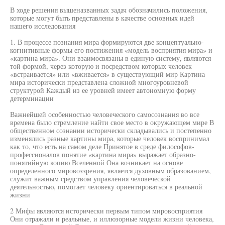
В ходе решения вышеназванных задач обозначились положения,
которые могут быть представлены в качестве основных идей
нашего исследования
1. В процессе познания мира формируются две концептуально-
когнитивные формы его постижения «модель восприятия мира» и
«картина мира». Они взаимосвязаны в единую систему, являются
той формой, через которую и посредством которых человек
«встраивается» или «вживается» в существующий мир Картина
мира исторически представлена сложной многоуровневой
структурой Каждый из ее уровней имеет автономную форму
детерминации
Важнейшей особенностью человеческого самосознания во все
времена было стремление найти свое место в окружающем мире В
общественном сознании исторически складывались и постепенно
изменялись разные картины мира, которые человек воспринимал
как то, что есть на самом деле Принятое в среде философов-
профессионалов понятие «картина мира» выражает образно-
понятийную копию Вселенной Она возникает на основе
определенного мировоззрения, является духовным образованием,
служит важным средством управления человеческой
деятельностью, помогает человеку ориентироваться в реальной
жизни
2 Мифы являются исторически первым типом мировосприятия
Они отражали и реальные, и иллюзорные модели жизни человека,