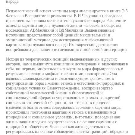
народа
Психологический аспект картины мира анализируется в книге Э 3
Феизова «Восприятие и реальность» В И Чекушкин исследовал
нравственные основы менталитета чувашского народа Различные
аспекты картины мира в духовной жизни человека и общества
исследовали АВМаслихин и ВДМаслихин Вышеназванные
источники представляют собой ценный мыслительный и
эмпирический материал для исследования мифоязыческой
картины мира чувашского народа Их творческие достижения
востребованы для нашего исследования самой темой диссертации
Исходя из теоретических позиций вышеназванных и других
авторов, нами выдвинута концепция исследования, включающая в
себя, во-первых, мифоязыческая картина мира формировалась в
результате эволюции мифологического мировосприятия Она
являлась самовыражением и смыслонесущим феноменом в
регулировании образа жизни этноса в естественно-природных и
социальных условиях Самоутверждение, воспроизводство
собственной человеческой жизни в биологической и
социокультурной сферах осуществлялись в рамках конкретной
социально-этнической общности, во-вторых, в процессе
изменения бытия этноса совершалась эволюция картины мира,
происходила постоянная адаптация этноса к изменяющимся
природным и социальным условиям, в-третьих, повседневная
жизнь наших предков осуществлялась на основе гармонии с
природой и обществом Человеческая жизнедеятельность
регулировалась на основе соблюдения систем традиций, обрядов и