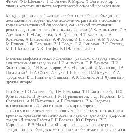
Фихте, Ф В Шеллинг, Г В Гегель, К Маркс, Ф Энгельс и др ),
учения которых являются теоретической основой исследования
Междисциплинарный характер работы потребовал объединить
достижения и теоретические положения, развитые в последние
годы в отечественной философии, социальной психологии,
религиоведении, этнографии, культурологии (А Ф Анисимов, С А
Арутюнов, Г М Андреева, А Я Гуревич, И Т Касавин, И А
Крывелев, А Н Леонтьев, А Ф Лосев, И Н Лосева, А М Лобок, В
М Пивоев, Б Ф Поршнев, В Н Порус, С Д Смирнов, В С Степин,
М И Шахнович, А В Штофф, В П Филатов и др )
В анализ мифологического сознания чувашского народа внесли
значительный вклад ученые Н И Ашмарин, П В Денисов, Н И
Золотницкий, Г И Комиссаров, В К Магницкий, Д Месарош, IIВ
Никольский, В А Сбоев, А Фукс, НИ Егоров, НАИсмуков, А А
Трофимов, В П Никитин (Станьял), А К Салмин, А П Хузангай и
другие авторы
В работах Г Э Ахтямовой, В М Ермакова, Т Н Евграфовой, В Ю
Кузнецова, Ю П Кулькова, Г М Пурынычевой, Г Д Петровой, В С
Соловьева, А И Петрухина, А Г Степанова, В А Федотова
исследованы проблемы сознания и мировоззрения,
затрагивающие некоторые вопросы мифологического сознания и
времени, нравственных ценностей и идеалов, феномена мудрости,
традиций этноса Работы Г Н Волкова, Ю С Гурова, В К
Кириллова, Р В Михайловой и др посвящены анализу роли
традиционных обрядов в воспитании и образе жизни чувашского