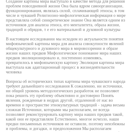
Создание картины мира выступало в качестве метода для решения
проблем повседневной жизни Она была ядром самоорганизации,
функционирования, являлась силой, сплачивающей этносы, в том
числе и чувашей Религиозно-мифологическая информация о мире
представляла собой синкретическое знание Она является одним из
источников для анализа этноса, его менталитета, образа жизни,
традиций и обрядов, т е его материальной и духовной культуры
В настоящем исследовании мы исходим из актуальности понятия
мифоязыческой картины мира для анализа совокупности явлений
общекультурного и духовного мира в мировоззрении и образе
жизни наших предков Мифологическое понимание мира наших
предков эволюционировало и, постепенно изменяясь,
превратилось в мифоязыческую картину Эволюция картины мира
выступала как адаптационный процесс в жизнедеятельности
человека
Вопросы об исторических типах картины мира чувашского народа
требуют дальнейшего исследования К сожалению, ни источники,
ни общий уровень методологических разработок не позволяют
пока решить эту проблему объективно и достоверно Понять
явления, рожденные в недрах другой, отдаленной от нас во
времени и пространстве этнокультурных традиций - задача весьма
сложная Источники, которыми мы располагаем, не всегда
позволяют реконструировать картину мира наших предков такой,
какой они ее представляли Естественно, многое исчезло, наши
предки письменных источников не оставили, поэтому неизбежны
и проблемы, и догадки, и предположения Мы располагаем