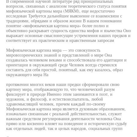
В современной научной литературе ряд принципиальных
вопросов, связанных с анализом теоретического статуса понятия
мифоязыческой картины мира (МЯКМ), еще недостаточно
исследован Требуется дальнейшее выяснение се взаимосвязи с
традициями, обрядами и образом жизни В нашем понимании
понятие «мифоязыческая картина мира» более полно и
объективно раскрывает сущность единства мифов и язычества Оно
выражает основные смыслонесущие устремления наших предков и
соответствует их практическим и нравственным запросам
Мифоязыческая каргина мира — это совокупность
мировоззренческих знаний и представлений о мире Она
создавалась человеком веками и способствовала его адаптации и
ориентации в окружающей среде Человек всегда стремился
составить для себя простой, понятный, как ему казалось, образ
окружающего мира На
протяжении многих веков наши предки сформировали свою
картину мира, отображающую то, что человеческий разум
фиксирует в природе Именно этим занимаются и поэт, и
художник, и философ, и естествоиспытатель, любой
здравомыслящий человек, причем каждый по-своему
Мифоязыческая картина мира является духовным образованием,
изначально связанным с реальной действительностью, служит
важным средством регулирования деятельности человека Она
прямо или косвенно влияет на поведение и историческую судьбу
как отдельных людей, так и целых народов, социальных групп