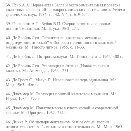
38. Гриб A.A. Неравенства Белла и экспериментальная проверка
квантовых корреляций на макроскопических расстояниях // Успехи
физических наук, 1984, т. 142, N 4, с. 619-634.
39. Григорьян А.Т., Зубов В.П. Очерки развития основных
понятий механики. М.: Наука, 1962. 274с.
40. Де Бройль Луи. Останется ли квантовая механика
индетерминистической? // Вопросы причинности в квантовой
механике. М.: Иностр лит-ра, 1955, с. 11-33.
41. Де Бройль Л. По тропам науки. М.: Иностр. Лит., 1962. 408 с.
42. Де Бройль Луи. Революция в физике (Новая физика и
кванты). М.: Атомиздат, 1965. -231 с.
43. Де Гроот С., Мазур П. Неравновесная термодинамика. М.:
Мир, 1963. -456 с.
44. Джеммер М. Эволюция понятий квантовой механики. М.:
Наука, 1985. -379 с.
45. Джеммер М. Понятие массы в классической и современной
физике. М.: Прогресс, 1967.-254 с.
46. Дикке Р. Об экспериментальном базисе общей теории
относительности // Гравитация и относительность. М.: Мир, 1965.,