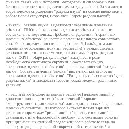
физики, также как и историки, методологи и философы науки,
бесспорно относят к определенному разделу физики. Затем дается
теоретическое определение "раздела науки" на основе введенной в
работе новой структуры, названной "ядром раздела науки";
- внутри "раздела науки" выделяются "первичные идеальные
объекты" (ПИО) и "вторичные идеальные объекты", которые
составлены из первичных. Проблема определения "первичных
идеальных объектов" решается с помощью неявного совместного
способа их определения (типа введенного Д.Гильбертом для
определения основных понятий геометрии) в рамках системы
основных понятий и постулатов, называемых "ядром раздела
науки" (ЯРН). "Ядро раздела науки" выступает в роли
необходимого системного окружения соответствующих
"первичных идеальных объектов" - основных понятий "раздела
науки". Соответствующие "законы" выступают как атрибуты
"первичных идеальных объектов". "Раздел науки" состоит из "ядра
раздела науки" и множества теоретических моделей различных
явлений;
- предлагается (исходя из анализа решения Галилеем задачи о
движении падающего тела) "галилеевский" вариант
"конструктивного рационализма" для создания новых "первичных
идеальных объектов", из которого вытекает новый вариант
решения спора между "реализмом" и "конструктивизмом" и
связанных с ним философских проблем. Это составляет одно из
принципиальных отличий предложенного в работе взгляда на
физику от ряда направлений современной отечественной и