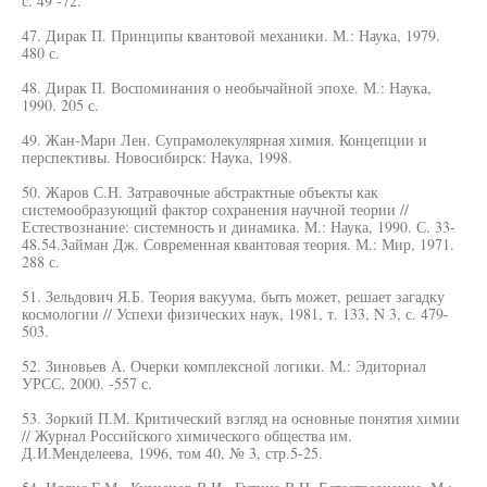
с. 49 -72.
47. Дирак П. Принципы квантовой механики. М.: Наука, 1979.
480 с.
48. Дирак П. Воспоминания о необычайной эпохе. М.: Наука,
1990. 205 с.
49. Жан-Мари Лен. Супрамолекулярная химия. Концепции и
перспективы. Новосибирск: Наука, 1998.
50. Жаров С.Н. Затравочные абстрактные объекты как
системообразующий фактор сохранения научной теории //
Естествознание: системность и динамика. М.: Наука, 1990. С. 33-
48.54.3айман Дж. Современная квантовая теория. М.: Мир, 1971.
288 с.
51. Зельдович Я.Б. Теория вакуума, быть может, решает загадку
космологии // Успехи физических наук, 1981, т. 133, N 3, с. 479-
503.
52. Зиновьев А. Очерки комплексной логики. М.: Эдиториал
УРСС, 2000. -557 с.
53. Зоркий П.М. Критический взгляд на основные понятия химии
// Журнал Российского химического общества им.
Д.И.Менделеева, 1996, том 40, № 3, стр.5-25.