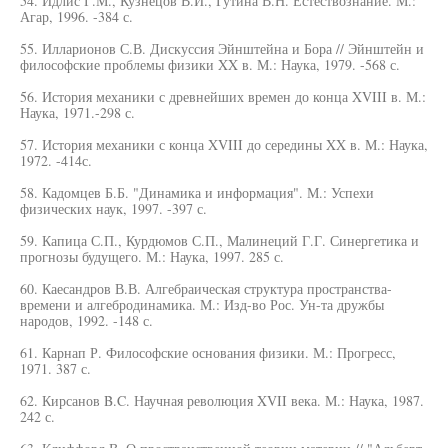
54. Идлис Г.М., Кузнецов В.И., Гутина В.Н. Естествознание. М.:
Агар, 1996. -384 с.
55. Илларионов С.В. Дискуссия Эйнштейна и Бора // Эйнштейн и
философские проблемы физики XX в. М.: Наука, 1979. -568 с.
56. История механики с древнейших времен до конца XVIII в. М.:
Наука, 1971.-298 с.
57. История механики с конца XVIII до середины XX в. М.: Наука,
1972. -414с.
58. Кадомцев Б.Б. "Динамика и информация". М.: Успехи
физических наук, 1997. -397 с.
59. Капица С.П., Курдюмов С.П., Малинеций Г.Г. Синергетика и
прогнозы будущего. М.: Наука, 1997. 285 с.
60. Каесандров В.В. Алгебраическая структура пространства-
времени и алгебродинамика. М.: Изд-во Рос. Ун-та дружбы
народов, 1992. -148 с.
61. Карнап Р. Философские основания физики. М.: Прогресс,
1971. 387 с.
62. Кирсанов B.C. Научная революция XVII века. М.: Наука, 1987.
242 с.