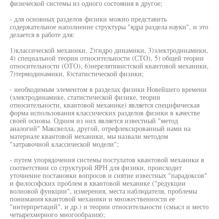
физической системы из одного состояния в другое;
- для основных разделов физики можно представить
содержательное наполнение структуры "ядра раздела науки", и это
делается в работе для:
1)классической механики, 2)гидро динамики, 3)электродинамики,
4) специальной теории относительности (СТО), 5) общей теории
относительности (ОТО), 6)нерелятивистской квантовой механики,
7)термодинамики, 8)статистической физики;
- необходимым элементом в разделах физики Новейшего времени
(электродинамике, статистической физике, теории
относительности, квантовой механике) является специфическая
форма использования классических разделов физики в качестве
своей основы. Одним из них является известный "метод
аналогий" Максвелла, другой, отрефлексированный нами на
материале квантовой механики, мы назвали методом
"затравочной классической модели";
- путем упорядочения системы постулатов квантовой механики в
соответствии со структурой ЯРН для физики, происходит
уточнение постановки вопросов и снятие известных "парадоксов"
и философских проблем в квантовой механике ("редукции
волновой функции", измерения, места наблюдателя, проблемы
понимания квантовой механики и множественности ее
"интерпретаций", и др.) и теории относительности (смысл и место
четырехмерного многообразия);