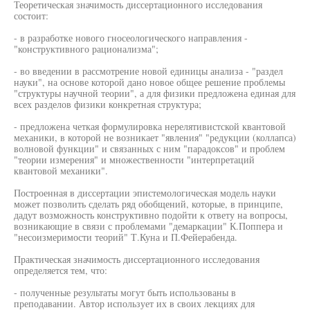
Теоретическая значимость диссертационного исследования
состоит:
- в разработке нового гносеологического направления -
"конструктивного рационализма";
- во введении в рассмотрение новой единицы анализа - "раздел
науки", на основе которой дано новое общее решение проблемы
"структуры научной теории", а для физики предложена единая для
всех разделов физики конкретная структура;
- предложена четкая формулировка нерелятивистской квантовой
механики, в которой не возникает "явления" "редукции (коллапса)
волновой функции" и связанных с ним "парадоксов" и проблем
"теории измерения" и множественности "интерпретаций
квантовой механики".
Построенная в диссертации эпистемологическая модель науки
может позволить сделать ряд обобщений, которые, в принципе,
дадут возможность конструктивно подойти к ответу на вопросы,
возникающие в связи с проблемами "демаркации" К.Поппера и
"несоизмеримости теорий" Т.Куна и П.Фейерабенда.
Практическая значимость диссертационного исследования
определяется тем, что:
- полученные результаты могут быть использованы в
преподавании. Автор использует их в своих лекциях для