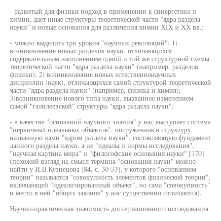
- развитый для физики подход в применении к синергетике и
химии, дает иные структуры теоретической части "ядра раздела
науки" и новые основания для различения химии XIX и XX вв.;
- можно выделить три уровня "научных революций": 1)
возникновение новых разделов науки, отличающихся
содержательным наполнением одной и той же структурной схемы
теоретической части "ядра раздела науки" (например, разделов
физики); 2) возникновение новых естественнонаучных
дисциплин (наук), отличающихся самой структурой теоретической
части "ядра раздела науки" (например, физика и химия);
3)возникновение нового типа науки, вызванное изменением
самой "галилеевской" структуры "ядра раздела науки";
- в качестве "оснований научного знания" у нас выступает система
"первичных идеальных объектов", погруженная в структуру,
названную нами "ядром раздела науки", составляющую фундамент
данного раздела науки, а не "идеалы и нормы исследования",
"научная картина мира" и "философские основания науки" [170]
(похожий взгляд на смысл термина "основания науки" можно
найти у И.В.Кузнецова [84, с. 30-33], у которого "основанием
теории" называется "совокупность элементов физической теории",
включающей "идеализированный объект", но сама "совокупность"
и место в ней "общих законов" у нас существенно отличаются).
Научно-практическая значимость диссертационного исследования.