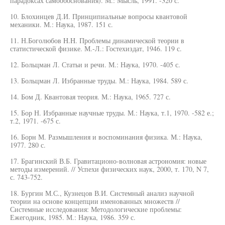
парадоксах самообоснования). М.: Мысль, 1991. -320 с.
10. Блохинцев Д.И. Принципиальные вопросы квантовой
механики. М.: Наука, 1987. 151 с.
11. Н.Боголюбов H.H. Проблемы динамической теории в
статистической физике. М.-Л.: Гостехиздат, 1946. 119 с.
12. Больцман Л. Статьи и речи. М.: Наука, 1970. -405 с.
13. Больцман Л. Избранные труды. М.: Наука, 1984. 589 с.
14. Бом Д. Квантовая теория. М.: Наука, 1965. 727 с.
15. Бор Н. Избранные научные труды. М.: Наука, т.1, 1970. -582 е.;
т.2, 1971. -675 с.
16. Борн М. Размышления и воспоминания физика. М.: Наука,
1977. 280 с.
17. Брагинский В.Б. Гравитационо-волновая астрономия: новые
методы измерений. // Успехи физических наук, 2000, т. 170, N 7,
с. 743-752.
18. Бургин М.С., Кузнецов В.И. Системный анализ научной
теории на основе концепции именованных множеств //
Системные исследования: Методологические проблемы:
Ежегодник, 1985. М.: Наука, 1986. 359 с.