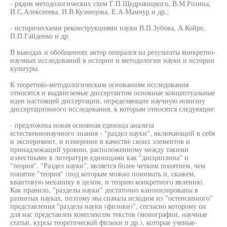
- рядом методологических схем Г.П.Щедровицкого, В.М.Розина,
И.С.Алексееева, И.В.Кузнецова, Е.А.Мамчур и др.;
- историческими реконструкциями науки В.П.Зубова, А.Койре,
П.П.Гайденко и др.
В выводах и обобщениях автор опирался на результаты конкретно-
научных исследований в истории и методологии науки и истории
культуры.
К теоретико-методологическим основаниям исследования
относятся и выдвигаемые диссертантом основные концептуальные
идеи настоящей диссертации, определяющие научную новизну
диссертационного исследования, к которым относятся следующие:
- предложена новая основная единица анализа
естественнонаучного знания - "раздел науки", включающий в себя
и эксперимент, и измерение в качестве своих элементов и
принадлежащий уровню, расположенному между такими
известными в литературе единицами как "дисциплина" и
"теория". "Раздел науки", является более четким понятием, чем
понятие "теория" (под которым можно понимать и, скажем,
квантовую механику в целом, и теорию конкретного явления).
Как правило, "разделы науки" достаточно канонизированы в
развитых науках, поэтому мы сначала исходим из "остенсивного"
представления "раздела науки (физики)", согласно которому он
для нас представлен комплексом текстов (монографии, научные
статьи, курсы теоретической физики и др.), которые ученые-