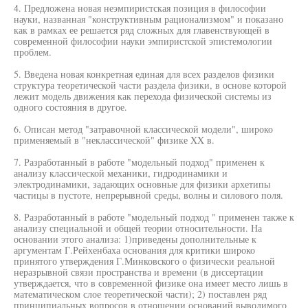
4. Предложена новая неэмпиристская позиция в философии
науки, названная "конструктивным рационализмом" и показано
как в рамках ее решается ряд сложных для главенствующей в
современной философии науки эмпиристской эпистемологии
проблем.
5. Введена новая конкретная единая для всех разделов физики
структура теоретической части раздела физики, в основе которой
лежит модель движения как перехода физической системы из
одного состояния в другое.
6. Описан метод "затравочной классической модели", широко
применяемый в "неклассической" физике XX в.
7. Разработанный в работе "модельный подход" применен к
анализу классической механики, гидродинамики и
электродинамики, задающих основные для физики архетипы
частицы в пустоте, непрерывной среды, волны и силового поля.
8. Разработанный в работе "модельный подход " применен также к
анализу специальной и общей теории относительности. На
основании этого анализа: 1)приведены дополнительные к
аргументам Г.Рейхенбаха основания для критики широко
принятого утверждения Г.Минковского о физически реальной
неразрывной связи пространства и времени (в диссертации
утверждается, что в современной физике она имеет место лишь в
математическом слое теоретической части); 2) поставлен ряд
принципиальных вопросов в отношении оснований выводимого