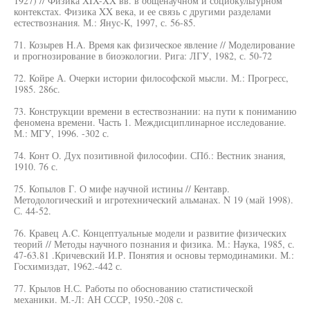
1927) // Физика XIX-XX вв. в общенаучном и социокультурном
контекстах. Физика XX века, и ее связь с другими разделами
естествознания. М.: Янус-К, 1997, с. 56-85.
71. Козырев H.A. Время как физическое явление // Моделирование
и прогнозирование в биоэкологии. Рига: ЛГУ, 1982, с. 50-72
72. Койре А. Очерки истории философской мысли. М.: Прогресс,
1985. 286с.
73. Конструкции времени в естествознании: на пути к пониманию
феномена времени. Часть 1. Междисциплинарное исследование.
М.: МГУ, 1996. -302 с.
74. Конт О. Дух позитивной философии. СПб.: Вестник знания,
1910. 76 с.
75. Копылов Г. О мифе научной истины // Кентавр.
Методологический и игротехнический альманах. N 19 (май 1998).
С. 44-52.
76. Кравец A.C. Концептуальные модели и развитие физических
теорий // Методы научного познания и физика. М.: Наука, 1985, с.
47-63.81 .Кричевский И.Р. Понятия и основы термодинамики. М.:
Госхимиздат, 1962.-442 с.
77. Крылов Н.С. Работы по обоснованию статистической
механики. М.-Л: АН СССР, 1950.-208 с.