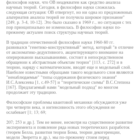
философов науки, что ОВ неадекватен как средство анализа
научных теорий. Сегодня, в философии науки сложилась
следующая ситуация: ОВ отвергнут, но ни одна из предложенных
альтернатив анализа теорий не получила широкое признание"
[249, р. 3-4, 10-12]. Это было сказано в 1969 г., но ситуация с тех
пор принципиально не изменилась. В философии науки по-
прежнему актуален поиск структуры научных теорий.
В традиции отечественной философии науки 1960-80 гг.
развивался "генетико-конструктивный" метод, который "в отличие
от аксиоматико-дедуктивного, акцентирующего внимание на
оперировании высказываниями, состоит в непосредственном
обращении к абстрактным объектам теории" [113, с. 272] и в
теорию, наряду с математическим, вводят еще и модельный слой.
Наиболее известными образцами такого модельного слоя являются
"ненаблюдаемые" "типы содержания физического знания"
И.С.Алексеева [1, с.49-57] и "теоретические схемы" В.С.Степина
[167]. Предлагаемый нами "модельный подход" во многом
продолжает эту традицию.
Философские проблемы квантовой механики обсуждаются уже
три четверти века, и интенсивность этого обсуждения не
ослабевает [1; 13; 69;
207; 253 и др.]. Тем не менее, несмотря на существенное развитие
эксперимента и появление ряда новых теоретических разработок
(теорем Белла, развития теории Бома, теории декогеренции,
модели Эверетта и др.), мы по-прежнему стоим перед