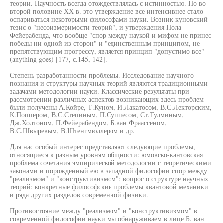
теории. Научность всегда отождествлялась с истинностью. Но во
второй половине XX в. это утверждение все интенсивнее стало
оспариваться некоторыми философами науки. Возник куновский
тезис о "несоизмеримости теорий", и утверждения Пола
Фейерабенда, что вообще "спор между наукой и мифом не принес
победы ни одной из сторон" и "единственным принципом, не
препятствующим прогрессу, является принцип "допустимо все"
(anything goes) [177, с.145, 142].
Степень разработанности проблемы. Исследование научного
познания и структуры научных теорий являются традиционными
задачами методологии науки. Классические результаты при
рассмотрении различных аспектов возникающих здесь проблем
были получены А.Койре, Т.Куном, И.Лакатосом, В.С.Лекторским,
К.Поппером, В.С.Степиным, П.Суппесом, Ст.Тулминым,
Дж.Холтоном, П.Фейерабендом, Б.ван Фраассеном,
В.С.Швыревым, В.Штенгмюллером и др.
Для нас особый интерес представляют следующие проблемы,
относящиеся к разным уровням общности: юмовско-кантовская
проблема сочетания эмпирической методологии с теоретическими
законами и порожденный ею в западной философии спор между
"реализмом" и "конструктивизмом"; вопрос о структуре научных
теорий; конкретные философские проблемы квантовой механики
и ряда других разделов современной физики.
Противостояние между "реализмом" и "конструктивизмом" в
современной философии науки мы обнаруживаем в лице Б. ван