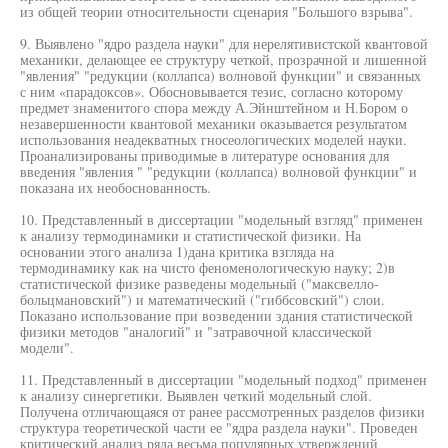
из общей теории относительности сценария "Большого взрыва".
9. Выявлено "ядро раздела науки" для нерелятивистской квантовой
механики, делающее ее структуру четкой, прозрачной и лишенной
"явления" "редукции (коллапса) волновой функции" и связанных
с ним «парадоксов». Обосновывается тезис, согласно которому
предмет знаменитого спора между А.Эйнштейном и Н.Бором о
незавершенности квантовой механики оказывается результатом
использования неадекватных гносеологических моделей науки.
Проанализированы приводимые в литературе основания для
введения "явления " "редукции (коллапса) волновой функции" и
показана их необоснованность.
10. Представленный в диссертации "модельный взгляд" применен
к анализу термодинамики и статистической физики. На
основании этого анализа 1)дана критика взгляда на
термодинамику как на чисто феноменологическую науку; 2)в
статистической физике разведены модельный ("максвелло-
больцмановский") и математический ("гиббсовский") слои.
Показано использование при возведении здания статистической
физики методов "аналогий" и "затравочной классической
модели".
11. Представленный в диссертации "модельный подход" применен
к анализу синергетики. Выявлен четкий модельный слой.
Получена отличающаяся от ранее рассмотренных разделов физики
структура теоретической части ее "ядра раздела науки". Проведен
критический анализ ряда весьма популярных утверждений