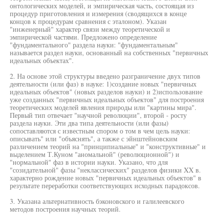
онтологических моделей, и эмпирическая часть, состоящая из
процедур приготовления и измерения (сводящихся в конце
концов к процедурам сравнения с эталоном). Указан
"инженерный" характер связи между теоретической и
эмпирической частями. Предложено определение
"фундаментального" раздела науки: "фундаментальным"
называется раздел науки, основанный на собственных "первичных
идеальных объектах".
2. На основе этой структуры введено разграничение двух типов
деятельности (или фаз) в науке: 1)создание новых "первичных
идеальных объектов" (новых разделов науки) и 2)использование
уже созданных "первичных идеальных объектов" для построения
теоретических моделей явления природы или "картины мира".
Первый тип отвечает "научной революции", второй - росту
раздела науки. Эти два типа деятельности (или фазы)
сопоставляются с известным спором о том в чем цель науки:
описывать" или "объяснять", а также с эйнштейновским
различением теорий на "принципиальные" и "конструктивные" и
выделением Т.Куном "аномальной" (революционной") и
"нормальной" фаз в истории науки. Указано, что для
"созидательной" фазы "неклассических" разделов физики XX в.
характерно рождение новых "первичных идеальных объектов" в
результате переработки соответствующих исходных парадоксов.
3. Указана альтернативность бэконовского и галилеевского
методов построения научных теорий.