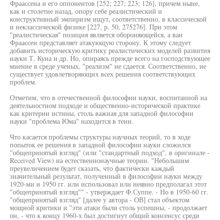
Фраассена и его оппонентов [252; 227; 223; 126], причем ныне,
как и столетие назад, опору себе реалистический и
конструктивный эмпиризм ищут, соответственно, в классической
и неклассической физике [227, р. 50, 275276]. При этом
"реалистическая" позиция является обороняющейся, а ван
Фраассен представляет атакующую сторону. К этому следует
добавить историческую критику реалистических моделей развития
науки Т. Куна и др. Но, опираясь прежде всего на господствующее
мнение в среде ученых, "реализм" не сдается. Соответственно, не
существует удовлетворяющих всех решения соответствующих
проблем.
Отметим, что в отечественной философии науки, воспитанной на
деятельностном подходе и общественно-исторической практике
как критерии истины, столь важная для западной философии
науки "проблема Юма" находится в тени.
Что касается проблемы структуры научных теорий, то в ходе
попыток ее решения в западной философии науки сложился
"общепринятый взгляд" (или "стандартный подход", в оригинале -
Received View) на естественнонаучные теории. "Небольшим
преувеличением будет сказать, что фактически каждый
значительный результат, полученный в философии науки между
1920-ми и 1950 гг. или использовал или неявно предполагал этот
"общепринятый взгляд"" - утверждает Ф.Суппе. - Но в 1950-60 гг.
"общепринятый взгляд" [далее у автора - ОВ] стал объектом
мощной критики и "эти атаки были столь успешны, - продолжает
он, - что к концу 1960-х был достигнут общий консенсус среди