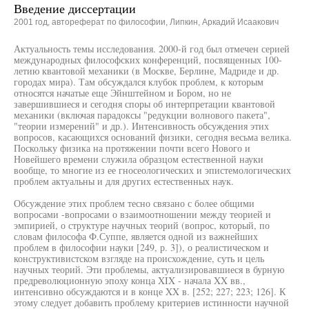
Введение диссертации
2001 год, автореферат по философии, Липкин, Аркадий Исаакович
Актуальность темы исследования. 2000-й год был отмечен серией
международных философских конференций, посвященных 100-
летию квантовой механики (в Москве, Берлине, Мадриде и др.
городах мира). Там обсуждался клубок проблем, к которым
относятся начатые еще Эйнштейном и Бором, но не
завершившиеся и сегодня споры об интерпретации квантовой
механики (включая парадоксы "редукции волнового пакета",
"теории измерений" и др.). Интенсивность обсуждения этих
вопросов, касающихся оснований физики, сегодня весьма велика.
Поскольку физика на протяжении почти всего Нового и
Новейшего времени служила образцом естественной науки
вообще, то многие из ее гносеологических и эпистемологических
проблем актуальны и для других естественных наук.
Обсуждение этих проблем тесно связано с более общими
вопросами -вопросами о взаимоотношении между теорией и
эмпирией, о структуре научных теорий (вопрос, который, по
словам философа Ф.Суппе, является одной из важнейших
проблем в философии науки [249, р. 3]), о реалистическом и
конструктивистском взгляде на происхождение, суть и цель
научных теорий. Эти проблемы, актуализировавшиеся в бурную
предреволюционную эпоху конца XIX - начала XX вв.,
интенсивно обсуждаются и в конце XX в. [252; 227; 223; 126]. К
этому следует добавить проблему критериев истинности научной