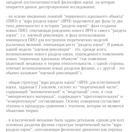
западной постпозитивистской философии науки, на которые
опирается данное диссертационное исследование;
- на основе введенных понятий "первичного идеального объекта"
(ПИО) и "ядра раздела науки" (ЯРН) выделяются две фазы (и два
типа деятельности) в истории "раздела науки": фаза создания
новых ПИО, отвечающая рождению нового ЯРН и самого "раздела
науки", т.е. научной революции, и фаза использования
имеющихся ПИО для построения теоретических моделей
различных явлений, отвечающая росту "раздела науки". В рамках
нашей модели "научная революция" - это, прежде всего,
возникновение нового раздела науки, порожденного появлением
новых "первичных идеальных объектов" (так появление
квантовой механики и теории относительности, с одной стороны,
отвечает возникновению новых разделов физики, а с другой - это
обычно называют "научной революцией");
- общая структура "ядра раздела науки" (ЯРН) для естественной
науки, заданная Г.Галилеем, состоит из "теоретической части",
содержащей "математический" и "модельный" слои, и слоя
"эмпирического материала", содержащего "приготовительную" и
"измерительную" составляющие. Основу измерения составляют
эталоны и процедуры сравнения с эталоном, которые не являются
объектами теории;
- в классической механике была задана детальная, единая для всех
основных разделов физики структура теоретической части "ядра
раздела науки", описывающая физическое движение как переход