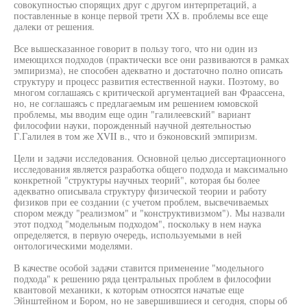
совокупностью спорящих друг с другом интерпретаций, а
поставленные в конце первой трети XX в. проблемы все еще
далеки от решения.
Все вышесказанное говорит в пользу того, что ни один из
имеющихся подходов (практически все они развиваются в рамках
эмпиризма), не способен адекватно и достаточно полно описать
структуру и процесс развития естественной науки. Поэтому, во
многом соглашаясь с критической аргументацией ван Фраассена,
но, не соглашаясь с предлагаемым им решением юмовской
проблемы, мы вводим еще один "галилеевский" вариант
философии науки, порожденный научной деятельностью
Г.Галилея в том же XVII в., что и бэконовский эмпиризм.
Цели и задачи исследования. Основной целью диссертационного
исследования является разработка общего подхода и максимально
конкретной "структуры научных теорий", которая бы более
адекватно описывала структуру физической теории и работу
физиков при ее создании (с учетом проблем, высвечиваемых
спором между "реализмом" и "конструктивизмом"). Мы назвали
этот подход "модельным подходом", поскольку в нем наука
определяется, в первую очередь, используемыми в ней
онтологическими моделями.
В качестве особой задачи ставится применение "модельного
подхода" к решению ряда центральных проблем в философии
квантовой механики, к которым относятся начатые еще
Эйнштейном и Бором, но не завершившиеся и сегодня, споры об