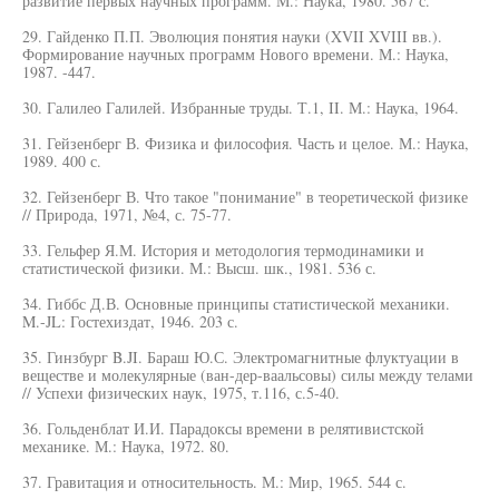
развитие первых научных программ. М.: Наука, 1980. 567 с.
29. Гайденко П.П. Эволюция понятия науки (XVII XVIII вв.).
Формирование научных программ Нового времени. М.: Наука,
1987. -447.
30. Галилео Галилей. Избранные труды. Т.1, II. М.: Наука, 1964.
31. Гейзенберг В. Физика и философия. Часть и целое. М.: Наука,
1989. 400 с.
32. Гейзенберг В. Что такое "понимание" в теоретической физике
// Природа, 1971, №4, с. 75-77.
33. Гельфер Я.М. История и методология термодинамики и
статистической физики. М.: Высш. шк., 1981. 536 с.
34. Гиббс Д.В. Основные принципы статистической механики.
M.-JL: Гостехиздат, 1946. 203 с.
35. Гинзбург B.JI. Бараш Ю.С. Электромагнитные флуктуации в
веществе и молекулярные (ван-дер-ваальсовы) силы между телами
// Успехи физических наук, 1975, т.116, с.5-40.
36. Гольденблат И.И. Парадоксы времени в релятивистской
механике. М.: Наука, 1972. 80.
37. Гравитация и относительность. М.: Мир, 1965. 544 с.