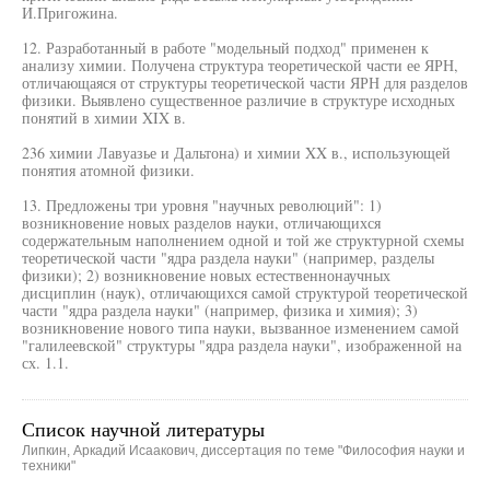
И.Пригожина.
12. Разработанный в работе "модельный подход" применен к
анализу химии. Получена структура теоретической части ее ЯРН,
отличающаяся от структуры теоретической части ЯРН для разделов
физики. Выявлено существенное различие в структуре исходных
понятий в химии XIX в.
236 химии Лавуазье и Дальтона) и химии XX в., использующей
понятия атомной физики.
13. Предложены три уровня "научных революций": 1)
возникновение новых разделов науки, отличающихся
содержательным наполнением одной и той же структурной схемы
теоретической части "ядра раздела науки" (например, разделы
физики); 2) возникновение новых естественнонаучных
дисциплин (наук), отличающихся самой структурой теоретической
части "ядра раздела науки" (например, физика и химия); 3)
возникновение нового типа науки, вызванное изменением самой
"галилеевской" структуры "ядра раздела науки", изображенной на
сх. 1.1.
Список научной литературы
Липкин, Аркадий Исаакович, диссертация по теме "Философия науки и
техники"