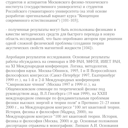
студентов и аспирантов Московского физико-технического
института (государственного университета) и студентов
Российского гуманитарного университета (на этой основе
разработан оригинальный вариант курса "Концепции
современного естествознания") [101-103];
- полученные результаты могут быть использованы физиками в
качестве методических средств для быстрого перехода в новую
область исследований, что было опробовано автором при решении
одной сложной физической проблемы (создании теории
акустических свойств магнитной жидкости [104]).
Апробация результатов исследования. Основные результаты
работы обсуждались на семинарах в ИФ РАН, МФТИ, ИИЕТ РАН,
на XI Международная конференция. Логика, методология,
философия науки. Москва-Обнинск, 1995, I и II Всероссийских
философских конгрессах (Санкт-Петербург 1997, Екатеринбург
1999 гг.), на 1-й и 2-й Международных конференциях
"Смирновские чтения" (Москва 1997 и 1999 гг.), на
Общемосковском семинаре по теоретической физике под
руководством акад. В.Л.Гинзбурга (19 мая 1999), на XXIII
международном семинаре по фундаментальным проблемам
физики высоких энергий и теории поля" в Протвино 21-23 июня
2000 г., на Международном конгрессе "100 лет квантовой теории.
История, физика и философия (Мадрид, 2000), на
Международном конгрессе "100 лет квантовой теории. История,
физика и философия (Москва, 2000) и др. Основные положения
диссертации отражены в монографиях: Липкин А.И. Основания