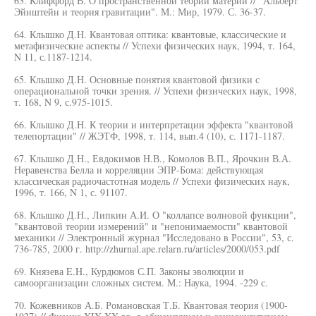
63. Клиффорд В. О пространственной теории материи // "Альберт
Эйнштейн и теория гравитации". М.: Мир, 1979. С. 36-37.
64. Клышко Д.Н. Квантовая оптика: квантовые, классические и
метафизические аспекты // Успехи физических наук, 1994, т. 164,
N 11, с.1187-1214.
65. Клышко Д.Н. Основные понятия квантовой физики с
операциональной точки зрения. // Успехи физических наук, 1998,
т. 168, N 9, с.975-1015.
66. Клышко Д.Н. К теории и интерпретации эффекта "квантовой
телепортации" // ЖЭТФ, 1998, т. 114, вып.4 (10), с. 1171-1187.
67. Клышко Д.Н., Евдокимов Н.В., Комолов В.П., Ярочкин В.А.
Неравенства Белла и корреляции ЭПР-Бома: действующая
классическая радиочастотная модель // Успехи физических наук,
1996, т. 166, N 1, с. 91107.
68. Клышко Д.Н., Липкин А.И. О "коллапсе волновой функции",
"квантовой теории измерений" и "непонимаемости" квантовой
механики // Электронный журнал "Исследовано в России", 53, с.
736-785, 2000 г. http://zhurnal.ape.relarn.ru/articles/2000/053.pdf
69. Князева E.H., Курдюмов С.П. Законы эволюции и
самоорганизации сложных систем. М.: Наука, 1994. -229 с.
70. Кожевников А.Б. Романовская Т.Б. Квантовая теория (1900-