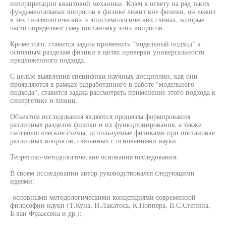
интерпретации квантовой механики. Ключ к ответу на ряд таких
фундаментальных вопросов в физике лежит вне физики, он лежит
в тех гносеологических и эпистемологических схемах, которые
часто определяют саму постановку этих вопросов.
Кроме того, ставится задача применить "модельный подход" к
основным разделам физики в целях проверки универсальности
предложенного подхода.
С целью выявления специфики научных дисциплин, как они
проявляются в рамках разработанного в работе "модельного
подхода", ставится задача рассмотреть применение этого подхода к
синергетике и химии.
Объектом исследования являются процессы формирования
различных разделов физики и их функционирования, а также
гносеологические схемы, используемые физиками при постановке
различных вопросов, связанных с основаниями науки.
Теоретико-методологические основания исследования.
В своем исследовании автор руководствовался следующими
идеями:
-основными методологическими концепциями современной
философии науки (Т.Куна, И.Лакатоса, К.Поппера, В.С.Степина,
Б.ван Фраассена и др.);