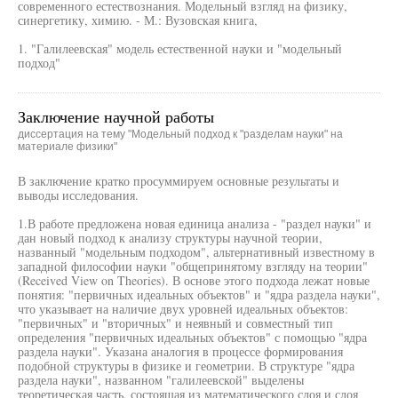
современного естествознания. Модельный взгляд на физику,
синергетику, химию. - М.: Вузовская книга,
1. "Галилеевская" модель естественной науки и "модельный
подход"
Заключение научной работы
диссертация на тему "Модельный подход к "разделам науки" на
материале физики"
В заключение кратко просуммируем основные результаты и
выводы исследования.
1.В работе предложена новая единица анализа - "раздел науки" и
дан новый подход к анализу структуры научной теории,
названный "модельным подходом", альтернативный известному в
западной философии науки "общепринятому взгляду на теории"
(Received View on Theories). В основе этого подхода лежат новые
понятия: "первичных идеальных объектов" и "ядра раздела науки",
что указывает на наличие двух уровней идеальных объектов:
"первичных" и "вторичных" и неявный и совместный тип
определения "первичных идеальных объектов" с помощью "ядра
раздела науки". Указана аналогия в процессе формирования
подобной структуры в физике и геометрии. В структуре "ядра
раздела науки", названном "галилеевской" выделены
теоретическая часть, состоящая из математического слоя и слоя