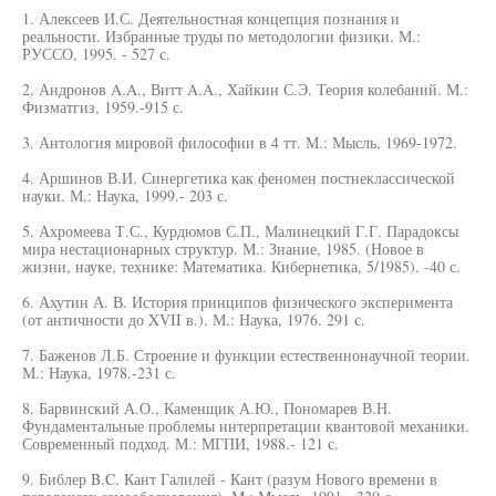
1. Алексеев И.С. Деятельностная концепция познания и
реальности. Избранные труды по методологии физики. М.:
РУССО, 1995. - 527 с.
2. Андронов A.A., Витт A.A., Хайкин С.Э. Теория колебаний. М.:
Физматгиз, 1959.-915 с.
3. Антология мировой философии в 4 тт. М.: Мысль, 1969-1972.
4. Аршинов В.И. Синергетика как феномен постнеклассической
науки. М.: Наука, 1999.- 203 с.
5. Ахромеева Т.С., Курдюмов С.П., Малинецкий Г.Г. Парадоксы
мира нестационарных структур. М.: Знание, 1985. (Новое в
жизни, науке, технике: Математика. Кибернетика, 5/1985). -40 с.
6. Ахутин А. В. История принципов физического эксперимента
(от античности до XVII в.). М.: Наука, 1976. 291 с.
7. Баженов Л.Б. Строение и функции естественнонаучной теории.
М.: Наука, 1978.-231 с.
8. Барвинский А.О., Каменщик А.Ю., Пономарев В.Н.
Фундаментальные проблемы интерпретации квантовой механики.
Современный подход. М.: МГПИ, 1988.- 121 с.
9. Библер B.C. Кант Галилей - Кант (разум Нового времени в