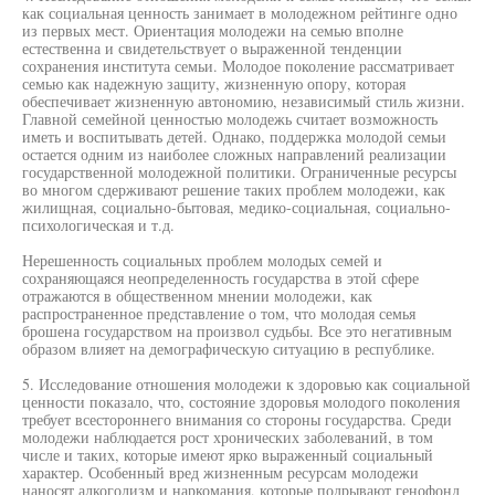
как социальная ценность занимает в молодежном рейтинге одно
из первых мест. Ориентация молодежи на семью вполне
естественна и свидетельствует о выраженной тенденции
сохранения института семьи. Молодое поколение рассматривает
семью как надежную защиту, жизненную опору, которая
обеспечивает жизненную автономию, независимый стиль жизни.
Главной семейной ценностью молодежь считает возможность
иметь и воспитывать детей. Однако, поддержка молодой семьи
остается одним из наиболее сложных направлений реализации
государственной молодежной политики. Ограниченные ресурсы
во многом сдерживают решение таких проблем молодежи, как
жилищная, социально-бытовая, медико-социальная, социально-
психологическая и т.д.
Нерешенность социальных проблем молодых семей и
сохраняющаяся неопределенность государства в этой сфере
отражаются в общественном мнении молодежи, как
распространенное представление о том, что молодая семья
брошена государством на произвол судьбы. Все это негативным
образом влияет на демографическую ситуацию в республике.
5. Исследование отношения молодежи к здоровью как социальной
ценности показало, что, состояние здоровья молодого поколения
требует всестороннего внимания со стороны государства. Среди
молодежи наблюдается рост хронических заболеваний, в том
числе и таких, которые имеют ярко выраженный социальный
характер. Особенный вред жизненным ресурсам молодежи
наносят алкоголизм и наркомания, которые подрывают генофонд