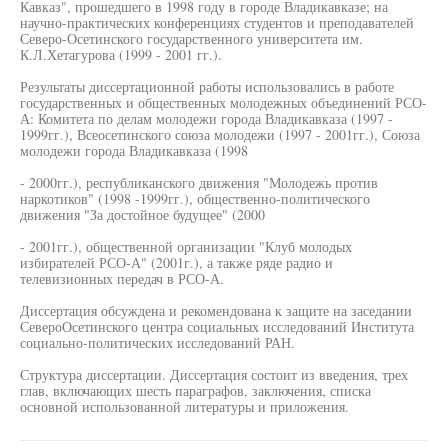
Кавказ", прошедшего в 1998 году в городе Владикавказе; на
научно-практических конференциях студентов и преподавателей
Северо-Осетинского государственного университета им.
К.Л.Хетагурова (1999 - 2001 гг.).
Результаты диссертационной работы использовались в работе
государственных и общественных молодежных объединений РСО-
А: Комитета по делам молодежи города Владикавказа (1997 -
1999гг.), Всеосетинского союза молодежи (1997 - 2001гг.), Союза
молодежи города Владикавказа (1998
- 2000гг.), республиканского движения "Молодежь против
наркотиков" (1998 -1999гг.), общественно-политического
движения "За достойное будущее" (2000
- 2001гг.), общественной организации "Клуб молодых
избирателей РСО-А" (2001г.), а также ряде радио и
телевизионных передач в РСО-А.
Диссертация обсуждена и рекомендована к защите на заседании
СевероОсетинского центра социальных исследований Института
социально-политических исследований РАН.
Структура диссертации. Диссертация состоит из введения, трех
глав, включающих шесть параграфов, заключения, списка
основной использованной литературы и приложения.