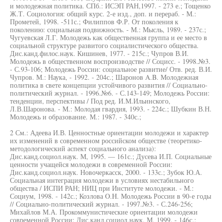
и молодежная политика. СПб.: ИСЭП РАН,1997. - 273 е.; Тощенко
Ж.Т. Социология: общий курс. 2-е изд., доп. и перераб. - М.:
Прометей, 1998. -511с.; Филиппов Ф.Р. От поколения к
поколению: социальная подвижность. - М.: Мысль, 1989. - 237с.;
Чугуевская Л.Г. Молодежь как общественная группа и ее место в
социальной структуре развитого социалистического общества.
Дис.канд.филос.наук. Кишинев, 1977. - 215с.; Чупров В.И.
Молодежь в общественном воспроизводстве // Социсс. - 1998.№3.
- С.93-106; Молодежь России: социальное развитие/ Отв. ред. В.И.
Чупров. М.: Наука, - 1992. - 204с.; Шаронов A.B. Молодежная
политика в свете концепции устойчивого развития // Социально-
политический журнал. - 1996.№6. - С.143-149; Молодежь России:
тенденции, перспективы / Под ред. И.М.Ильинского,
Л.В.Шаронова. - М.: Молодая гвардия, 1993. - 224с.; Шубкин В.Н.
Молодежь и образование. М.: 1987. - 340с.;
2 См.: Адеева И.В. Ценностные ориентации молодежи и характер
их изменений в современном российском обществе (теоретико-
методологический аспект социального анализа):
Дис.канд.социол.наук. М, 1995. — 161с.; Дусева И.П. Социальные
ценности учащейся молодежи в современной России:
Дис.канд.социол.наук. Новочеркасск, 2000. - 133с.; Зубок Ю.А.
Социальная интеграция молодежи в условиях нестабильного
общества / ИСПИ РАН; НИЦ при Институте молодежи. - М.:
Социум, 1998. - 142с.; Козлова O.H. Молодежь России в 90-е годы
// Социально-политический журнал. - 1997.№3. - С.246-256;
Михайлов М.А. Прокоммунистические ориентации молодежи
современной России: Дис.канд.социол.наук. М, 1999. - 146с.;