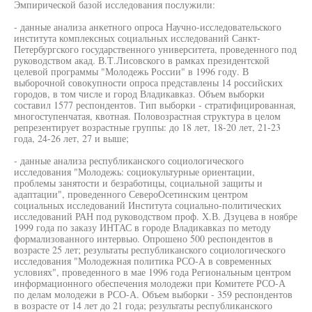
Эмпирической базой исследования послужили:
- данные анализа анкетного опроса Научно-исследовательского
института комплексных социальных исследований Санкт-
Петербургского государственного университета, проведенного под
руководством акад. В.Т.Лисовского в рамках президентской
целевой программы "Молодежь России" в 1996 году. В
выборочной совокупности опроса представлены 14 российских
городов, в том числе и город Владикавказ. Объем выборки
составил 1577 респондентов. Тип выборки - стратифицированная,
многоступенчатая, квотная. Половозрастная структура в целом
репрезентирует возрастные группы: до 18 лет, 18-20 лет, 21-23
года, 24-26 лет, 27 и выше;
- данные анализа республиканского социологического
исследования "Молодежь: социокультурные ориентации,
проблемы занятости и безработицы, социальной защиты и
адаптации", проведенного СевероОсетинским центром
социальных исследований Института социально-политических
исследований РАН под руководством проф. Х.В. Дзуцева в ноябре
1999 года по заказу ИНТАС в городе Владикавказ по методу
формализованного интервью. Опрошено 500 респондентов в
возрасте 25 лет; результаты республиканского социологического
исследования "Молодежная политика РСО-А в современных
условиях", проведенного в мае 1996 года Региональным центром
информационного обеспечения молодежи при Комитете РСО-А
по делам молодежи в РСО-А. Объем выборки - 359 респондентов
в возрасте от 14 лет до 21 года; результаты республиканского