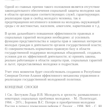
Одной из главных причин такого положения является отсутствие
законодательного обеспечения социальной защиты молодежи как
в области организации соответствующих служб, гарантирующих
реализацию прав и свобод молодого человека, так и
предотвращения негативного влияния на молодежь окружающей
среды с ее жестокостью, насилием, алкоголем, наркотиками и т.д.
В целях дальнейшего повышения эффективности правовых и
социальных гарантий молодежи необходимо: а) усиливать
функцию представительства и защиты прав и законных интересов
молодых граждан в деятельности органов государственной власти;
б) совершенствовать нормативно-правовую базу в области
государственной поддержки молодежных объединений, создавать
условия для их эффективной деятельности; в) принять законы,
реально работающие в области защиты прав, социальных гарантий
и льгот, предоставляемых молодежи и подросткам.
Учет этих моментов будет способствовать созданию в Республике
Северная Осетия-Алания эффективного механизма управления и
реализации государственной молодежной политики.
КОНЦЕВЫЕ СНОСКИ
1 См.: Бестужев-Лада И.В. Молодость и зрелость: размышления о
некоторых социальных проблемах молодежи. - М.: Политиздат,
1984. - 207с.; Боровик B.C. Потери и приобретения молодежи
России в период проведения реформ // Диалог. - 1998. №9. - С. 80