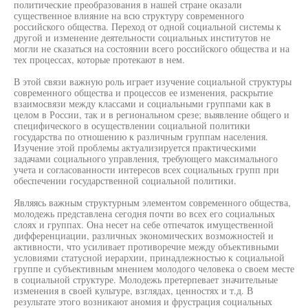
политические преобразования в нашей стране оказали
существенное влияние на всю структуру современного
российского общества. Переход от одной социальной системы к
другой и изменение деятельности социальных институтов не
могли не сказаться на состоянии всего российского общества и на
тех процессах, которые протекают в нем.
В этой связи важную роль играет изучение социальной структуры
современного общества и процессов ее изменения, раскрытие
взаимосвязи между классами и социальными группами как в
целом в России, так и в региональном срезе; выявление общего и
специфического в осуществлении социальной политики
государства по отношению к различным группам населения.
Изучение этой проблемы актуализируется практическими
задачами социального управления, требующего максимального
учета и согласованности интересов всех социальных групп при
обеспечении государственной социальной политики.
Являясь важным структурным элементом современного общества,
молодежь представлена сегодня почти во всех его социальных
слоях и группах. Она несет на себе отпечаток имущественной
дифференциации, различных экономических возможностей и
активности, что усиливает противоречие между объективными
условиями статусной иерархии, принадлежностью к социальной
группе и субъективным мнением молодого человека о своем месте
в социальной структуре. Молодежь претерпевает значительные
изменения в своей культуре, взглядах, ценностях и т.д. В
результате этого возникают аномия и фрустрация социальных