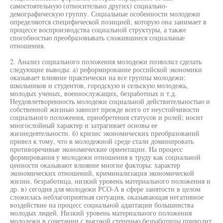
самостоятельную (относительно других) социально-
демографическую группу. Социальные особенности молодежи
определяются специфической позицией, которую она занимает в
процессе воспроизводства социальной структуры, а также
способностью преобразовывать сложившиеся социальные
отношения.
2. Анализ социального положения молодежи позволил сделать
следующие выводы: а) реформирование российской экономики
оказывает влияние практически на все группы молодежи:
школьников и студентов, городскую и сельскую молодежь,
молодых ученых, военнослужащих, безработных и т.д.
Неудовлетворенность молодежи социальной действительностью и
собственной жизнью зависит прежде всего от неустойчивости
социального положения, приобретения статусов и ролей; носит
многослойный характер и затрагивает основы ее
жизнедеятельности. б) кризис экономических преобразований
привел к тому, что в молодежной среде стали доминировать
противоречивые экономические ориентации. На процесс
формирования у молодежи отношения к труду как социальной
ценности оказывают влияние многие факторы: характер
экономических отношений, криминализация экономической
жизни, безработица, низкий уровень материального положения и
др. в) сегодня для молодежи РСО-А в сфере занятости в целом
сложилась неблагоприятная ситуация, оказывающая негативное
воздействие на процесс социальной адаптации большинства
молодых людей. Низкий уровень материального положения
молодежи в сочетании с высокой степенью безработицы приводит