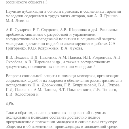
российского общества.3
Научные публикации в области правовых и социальных гарантий
молодежи содержатся в трудах таких авторов, как А .Я. Гришко,
М.И. Левина,
A.Я. Сухарева, Е.Г. Слуцкого, A.B. Шаронова и др4. Различные
проблемы, связанные с разработкой и управлением
государственной молодежной политики и социальной защиты
молодежи, достаточно подробно анализируются в работах С.А.
Григоренко, Ю.В. Коврижных, В.А. Лукова,
B.В. Нехаева, П.Д. Павленка, A.M. Панова, И.Н. Родионова, А.Н.
Скробова, A.B. Шаронова и др., а также в государственных
документах, посвященных положению молодежи.5
Вопросы социальной защиты и помощи молодежи, организации
социальных служб и их кадрового обеспечения рассматриваются в
исследованиях H.A. Дорожкина, Г.В. Куприяновой, В.А. Лукова,
П.Д. Павленка, A.M. Панова, В.Т. Плышевского, Л.В. Топчего,
Е.И. Холостовой и
ДР6.
Таким образом, анализ различных направлений научных
исследований позволяет составить достаточно полное
представление о положении молодежи в социальной структуре
общества и об изменениях, происходящих в молодежной среде.