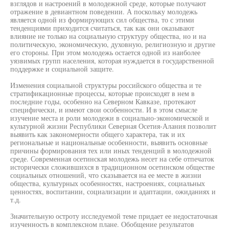
взглядов и настроений в молодежной среде, которые получают
отражение в девиантном поведении. А поскольку молодежь
является одной из формирующих сил общества, то с этими
тенденциями приходится считаться, так как они оказывают
влияние не только на социальную структуру общества, но и на
политическую, экономическую, духовную, религиозную и другие
его стороны. При этом молодежь остается одной из наиболее
уязвимых групп населения, которая нуждается в государственной
поддержке и социальной защите.
Изменения социальной структуры российского общества и те
стратификационные процессы, которые происходят в нем в
последние годы, особенно на Северном Кавказе, протекают
специфически, и имеют свои особенности. И в этом смысле
изучение места и роли молодежи в социально-экономической и
культурной жизни Республики Северная Осетия-Алания позволит
выявить как закономерности общего характера, так и их
региональные и национальные особенности, выявить основные
причины формирования тех или иных тенденций в молодежной
среде. Современная осетинская молодежь несет на себе отпечаток
исторически сложившихся в традиционном осетинском обществе
социальных отношений, что сказывается на ее месте в жизни
общества, культурных особенностях, настроениях, социальных
ценностях, воспитании, социализации и адаптации, ожиданиях и
т.д.
Значительную остроту исследуемой теме придает ее недостаточная
изученность в комплексном плане. Обобщение результатов