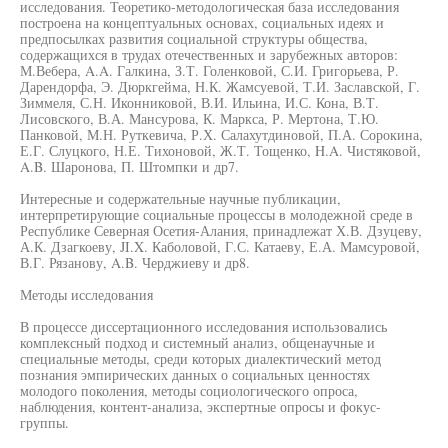
исследования. Теоретико-методологическая база исследования
построена на концептуальных основах, социальных идеях и
предпосылках развития социальной структуры общества,
содержащихся в трудах отечественных и зарубежных авторов:
М.Вебера, A.A. Галкина, З.Т. Голенковой, С.И. Григорьева, Р.
Дарендорфа, Э. Дюркгейма, Н.К. Жамсуевой, Т.И. Заславской, Г.
Зиммеля, С.Н. Иконниковой, В.И. Ильина, И.С. Кона, В.Т.
Лисовского, В.А. Мансурова, К. Маркса, Р. Мертона, Т.Ю.
Панковой, М.Н. Руткевича, Р.Х. Салахутдиновой, П.А. Сорокина,
Е.Г. Слуцкого, Н.Е. Тихоновой, Ж.Т. Тощенко, H.A. Чистяковой,
A.B. Шаронова, П. Штомпки и др7.
Интересные и содержательные научные публикации,
интерпретирующие социальные процессы в молодежной среде в
Республике Северная Осетия-Алания, принадлежат Х.В. Дзуцеву,
А.К. Дзагкоеву, JI.X. Каболовой, Г.С. Катаеву, Е.А. Мамсуровой,
В.Г. Рязанову, A.B. Черджиеву и др8.
Методы исследования
В процессе диссертационного исследования использовались
комплексный подход и системный анализ, общенаучные и
специальные методы, среди которых диалектический метод
познания эмпирических данных о социальных ценностях
молодого поколения, методы социологического опроса,
наблюдения, контент-анализа, экспертные опросы и фокус-
группы.