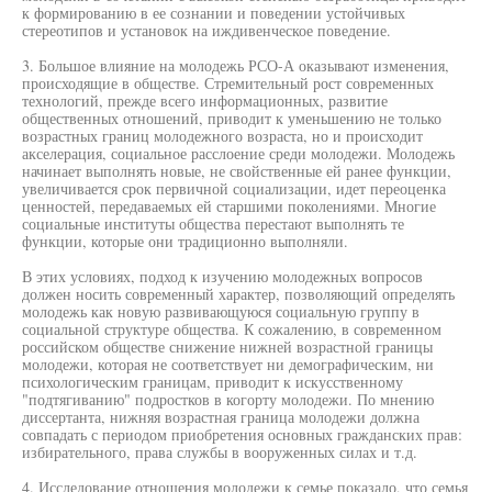
к формированию в ее сознании и поведении устойчивых
стереотипов и установок на иждивенческое поведение.
3. Большое влияние на молодежь РСО-А оказывают изменения,
происходящие в обществе. Стремительный рост современных
технологий, прежде всего информационных, развитие
общественных отношений, приводит к уменьшению не только
возрастных границ молодежного возраста, но и происходит
акселерация, социальное расслоение среди молодежи. Молодежь
начинает выполнять новые, не свойственные ей ранее функции,
увеличивается срок первичной социализации, идет переоценка
ценностей, передаваемых ей старшими поколениями. Многие
социальные институты общества перестают выполнять те
функции, которые они традиционно выполняли.
В этих условиях, подход к изучению молодежных вопросов
должен носить современный характер, позволяющий определять
молодежь как новую развивающуюся социальную группу в
социальной структуре общества. К сожалению, в современном
российском обществе снижение нижней возрастной границы
молодежи, которая не соответствует ни демографическим, ни
психологическим границам, приводит к искусственному
"подтягиванию" подростков в когорту молодежи. По мнению
диссертанта, нижняя возрастная граница молодежи должна
совпадать с периодом приобретения основных гражданских прав:
избирательного, права службы в вооруженных силах и т.д.
4. Исследование отношения молодежи к семье показало, что семья