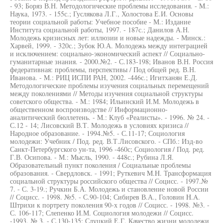
- 93; Боряз В.Н. Методологические проблемы исследования. - M.:
Наука, 1973. - 155с.; Гуслякова Л.Г., Холостова Е.И. Основы
теории социальной работы: Учебное пособие - М.: Издание
Института социальной работы, 1997. - 187с.; Данилов А.Н.
Молодежь кризисных лет: иллюзии и новые надежды. - Минск.:
Харвей, 1999. - 320с.; Зубок Ю.А. Молодежь между интеграцией
и исключением: социально-экономический аспект // Социально-
гуманитарные знания. - 2000.№2. - С.183-198; Иванов В.Н. Россия
федеративная: проблемы, перспективы / Под общей ред. В.Н.
Иванова. - M.: РИЦ ИСПИ РАН, 2002. -446с.; Игитханян Е.Д.
Методологические проблемы изучения социальных перемещений
между поколениями // Методы изучения социальной структуры
советского общества. - M.: 1984; Ильинский И.М. Молодежь в
общественном воспроизводстве // Информационно-
аналитический бюллетень. - M.: Клуб «Реалисты». - 1996. № 24. -
С.12 - 14; Лисовский В.Т. Молодежь в условиях кризиса //
Народное образование. - 1994.№5. - С.11-17; Социология
молодежи: Учебник / Под. ред. В.Т.Лисовского. - СПб.: Изд-во
Санкт-Петербургского ун-та, 1996 -460с; Социология / Под. ред.
Г.В. Осипова. - М.: Мысль, 1990. - 448с.; Рубина Л.Я.
Образовательный пункт поколения / Социальные проблемы
образования. - Свердловск. - 1991; Руткевич M.H. Трансформация
социальной структуры российского общества // Социсс. - 1997.№
7. - С. 3-19.; Ручкин Б.А. Молодежь и становление новой России
// Социсс. - 1998. №5. - С.90-104; Сибирев В.А., Головин H.A.
Штрихи к портрету поколения 90-х годов // Социсс. - 1998. №3. -
С. 106-117; Слепенко И.М. Социология молодежи // Социсс.
-1993. № 3. - С.130-135; Слуцкий Е.Г. Качество жизни молодежи