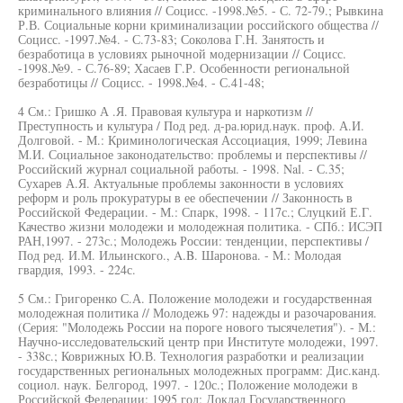
криминального влияния // Социсс. -1998.№5. - С. 72-79.; Рывкина
Р.В. Социальные корни криминализации российского общества //
Социсс. -1997.№4. - С.73-83; Соколова Г.Н. Занятость и
безработица в условиях рыночной модернизации // Социсс.
-1998.№9. - С.76-89; Хасаев Г.Р. Особенности региональной
безработицы // Социсс. - 1998.№4. - С.41-48;
4 См.: Гришко А .Я. Правовая культура и наркотизм //
Преступность и культура / Под ред. д-ра.юрид.наук. проф. А.И.
Долговой. - М.: Криминологическая Ассоциация, 1999; Левина
М.И. Социальное законодательство: проблемы и перспективы //
Российский журнал социальной работы. - 1998. Nal. - С.35;
Сухарев А.Я. Актуальные проблемы законности в условиях
реформ и роль прокуратуры в ее обеспечении // Законность в
Российской Федерации. - М.: Спарк, 1998. - 117с.; Слуцкий Е.Г.
Качество жизни молодежи и молодежная политика. - СПб.: ИСЭП
РАН,1997. - 273с.; Молодежь России: тенденции, перспективы /
Под ред. И.М. Ильинского., A.B. Шаронова. - M.: Молодая
гвардия, 1993. - 224с.
5 См.: Григоренко С.А. Положение молодежи и государственная
молодежная политика // Молодежь 97: надежды и разочарования.
(Серия: "Молодежь России на пороге нового тысячелетия"). - М.:
Научно-исследовательский центр при Институте молодежи, 1997.
- 338с.; Коврижных Ю.В. Технология разработки и реализации
государственных региональных молодежных программ: Дис.канд.
социол. наук. Белгород, 1997. - 120с.; Положение молодежи в
Российской Федерации: 1995 год: Доклад Государственного