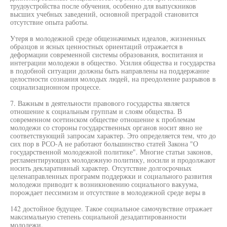
трудоустройства после обучения, особенно для выпускников
высших учебных заведений, основной преградой становится
отсутствие опыта работы.
Утеря в молодежной среде общезначимых идеалов, жизненных
образцов и ясных ценностных ориентаций отражается в
деформации современной системы образования, воспитания и
интеграции молодежи в общество. Усилия общества и государства
в подобной ситуации должны быть направлены на поддержание
целостности сознания молодых людей, на преодоление разрывов в
социализационном процессе.
7. Важным в деятельности правового государства является
отношение к социальным группам и слоям общества. В
современном осетинском обществе отношение к проблемам
молодежи со стороны государственных органов носит явно не
соответствующий запросам характер. Это определяется тем, что до
сих пор в РСО-А не работают большинство статей Закона "О
государственной молодежной политике". Многие статьи законов,
регламентирующих молодежную политику, носили и продолжают
носить декларативный характер. Отсутствие долгосрочных
целенаправленных программ поддержки и социального развития
молодежи приводит к возникновению социального вакуума,
порождает пессимизм и отсутствие в молодежной среде веры в
142 достойное будущее. Такое социальное самочувствие отражает
максимальную степень социальной дезадаптированности
молодежи.