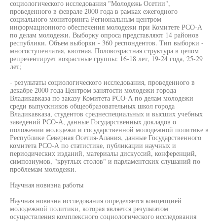
социологического исследования "Молодежь Осетии",
проведенного в феврале 2000 года в рамках ежегодного
социального мониторинга Региональным центром
информационного обеспечения молодежи при Комитете РСО-А
по делам молодежи. Выборку опроса представляют 14 районов
республики. Объем выборки - 360 респондентов. Тип выборки -
многоступенчатая, квотная. Половозрастная структура в целом
репрезентирует возрастные группы: 16-18 лет, 19-24 года, 25-29
лет;
- результаты социологического исследования, проведенного в
декабре 2000 года Центром занятости молодежи города
Владикавказа по заказу Комитета РСО-А по делам молодежи
среди выпускников общеобразовательных школ города
Владикавказа, студентов среднеспециальных и высших учебных
заведений РСО-А, данные Государственных докладов о
положении молодежи и государственной молодежной политике в
Республике Северная Осетия-Алания, данные Государственного
комитета РСО-А по статистике, публикации научных и
периодических изданий, материалы дискуссий, конференций,
симпозиумов, "круглых столов" и парламентских слушаний по
проблемам молодежи.
Научная новизна работы
Научная новизна исследования определяется концепцией
молодежной политики, которая является результатом
осуществления комплексного социологического исследования