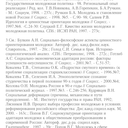
Государственная молодежная политика - 98. Региональный опыт
реализации / Ред. кол. Т.В.Новикова, А.В.Горепекин, Б.А.Ручкин.
- М.: Социум, 1998. - 237с.; Ручкин Б.А. Молодежь и становление
новой России // Социсс. - 1998. №5. - С.90- 98; Салиев P.B.
Идеология и ценностные ориентации молодежи // Социсс. -
1997.№8. -С.24-30: Слуцкий Е.Г. Качество жизни молодежи и
молодежная политика. СПб.: ИСЭП РАН, 1997. - 273с.
3 См.: Булкин А.Н. Социально-философские аспекты ценностного
ориентирования молодежи: Автореф. дис. канд.филос.наук.
Ставрополь., 1997. - 20с.; Голод С.И. Семья и брак. Историко-
социологический анализ. -СПб.: Петрополис, 1998. - 272с.; Готлиб
A.C. Социально-экономическая адаптация россиян: факторы
успешности-неуспешности. // Социсс. - 2001.№7. - С.51-57;
Ковалева T.B., Степанова O.K. «Подростки смутного времени» (к
проблеме социализации старшеклассников) // Социсс. - 1996.№7;
Ковалева T.B., Селезнев И.А. Этнополитическое сознание
студенчества в первой половине 90-х годов // Социсс. - 2000.№4;
Козлова O.H. Молодежь России в 90-е годы // Социально-
политический журнал. - 1997.№3. - С.246-256; Кудрявцев В.Н.
Социальные деформации (причины, механизмы и пути
преодоления). - М.: Институт государства и права РАН, 1992;
Лясников H.B. Процесс выбора профессии молодежью в условиях
реформирования российского общества: Дис.канд.социол.наук. М,
2000. - 163с.; Попов В.Г. Социокультурные ориентации и
адаптация молодежи к общественным преобразованиям в
современной России: Автореф. дис.д-ра. социол.наук.
Екатеринбург., 1997. - 39с.; Попов В.Г. Молодежь в сфере