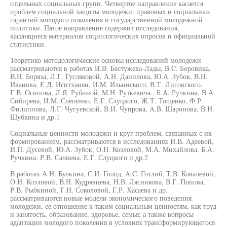
отдельных социальных групп. Четвертое направление касается
проблем социальной защиты молодежи, правовых и социальных
гарантий молодого поколения и государственной молодежной
политики. Пятое направление содержит исследования,
касающиеся материалов социологических опросов и официальной
статистики.
Теоретико-методологические основы исследований молодежи
рассматриваются в работах И.В. Бестужева-Лады, B.C. Боровика,
В.Н. Боряза, Л.Г. Гусляковой, А.Н. Данилова, Ю.А. Зубок, В.Н.
Иванова, Е.Д. Игитханян, И.М. Ильинского, В.Т. Лисовского,
Г.В. Осипова, Л.Я. Рубиной, М.Н. Руткевича., Б.А. Ручкина, В.А.
Сибирева, И.М. Слепенко, Е.Г. Слуцкого, Ж.Т. Тощенко, Ф.Р.
Филиппова, Л.Г. Чугуевской, В.И. Чупрова, A.B. Шаронова, В.Н.
Шубкина и др.1
Социальные ценности молодежи и круг проблем, связанных с их
формированием, рассматриваются в исследованиях И.В. Адеевой,
И.П. Дусевой, Ю.А. Зубок, О.Н. Козловой, М.А. Михайлова, Б.А.
Ручкина, Р.В. Салиева, Е.Г. Слуцкого и др.2
В работах А.Н. Булкина, С.И. Голод, A.C. Готлиб, Т.В. Ковалевой,
О.Н. Козловой, В.Н. Кудрявцева, Н.В. Лясникова, В.Г. Попова,
Р.В. Рыбкиной, Г.Н. Соколовой, Г.Р. Хасаева и др.
рассматриваются новые модели экономического поведения
молодежи, ее отношение к таким социальным ценностям, как труд
и занятость, образование, здоровье, семья; а также вопросы
адаптации молодого поколения в условиях трансформирующегося