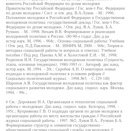
комитета Российской Федерации по делам молодежи
Правительству Российской Федерации / Гос. ком-т Рос. Федерации
по делам молодежи / Сост. и отв. ред. В.А.Луков. - M.: 1996;
Положение молодежи в Российской Федерации и Государственная
молодежная политика: государственный доклад / Гос. ком-т Рос.
Федерации по делам молодежи. / Отв. ред. B.A. Луков, Б.А.
Ручкин. - М.: 1998; Нехаев В.В. Формирование и реализация
молодежной политики в России. (80-90-е годы).:Дис.д-ра
истор.наук. М, 1996. - 904с.; Основы социальной работы: Учебник
/ Отв. ред. П.Д.Павленок. - М.: ИНФРА-М, 2000. - 368с; Теория и
методика социальной работы (в вопросах и ответах): Учебное
пособие / Под ред. Панова A.M. и Холостовой Е.И. - M., 1998;
Родионов И.Н. Государственная молодежная политика (Сущность,
этапы, основные тенденции): 1980-1993 гг.: Автореф. дис.канд.
истор.наук. М.,1994. - 20с.; Скробов А.Н. О некоторых новых
подходах к молодежной политике в условиях реформ //
Социально-политический журнал. - 1998.№3. - С.129-140;
Шаронов A.B. Государственная молодежная политика как фактор
социального развития молодежи. Дис.канд. социол. наук. Москва,
1994. - 99с.;
6 См.: Дорожкин H.A. Организация и технологии социальной
работы с молодежью: Дис.канд. социол. наук. Белгород, 1998. -
195с.; Куприянова Г.В. О подходах органов по делам молодежи к
организации работы по месту жительства граждан // Российский
журнал социальной работы. - 1997. №2; Луков В.А., Ручкин Б.А.
Формирование структур и элементов государственно -
общественной системы социальной службы для молодежи //