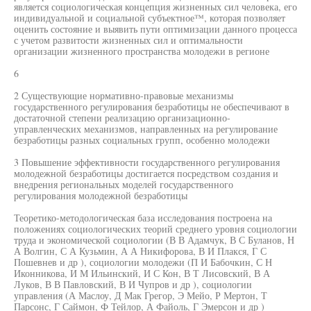
является социологическая концепция жизненных сил человека, его
индивидуальной и социальной субъектное™, которая позволяет
оценить состояние и выявить пути оптимизации данного процесса
с учетом развитости жизненных сил и оптимальности
организации жизненного пространства молодежи в регионе
6
2 Существующие нормативно-правовые механизмы
государственного регулирования безработицы не обеспечивают в
достаточной степени реализацию организационно-
управленческих механизмов, направленных на регулирование
безработицы разных социальных групп, особенно молодежи
3 Повышение эффективности государственного регулирования
молодежной безработицы достигается посредством создания и
внедрения региональных моделей государственного
регулирования молодежной безработицы
Теоретико-методологическая база исследования построена на
положениях социологических теорий среднего уровня социологии
труда и экономической социологии (В В Адамчук, В С Буланов, Н
А Волгин, С А Кузьмин, А А Никифорова, В И Плакся, Г С
Пошевнев и др ), социологии молодежи (П И Бабочкин, С Н
Иконникова, И М Ильинский, И С Кон, В Т Лисовский, В А
Луков, В В Павловский, В И Чупров и др ), социологии
управления (А Маслоу, Д Мак Грегор, Э Мейо, Р Мертон, Т
Парсонс, Г Саймон, Ф Тейлор, А Файоль, Г Эмерсон и др )