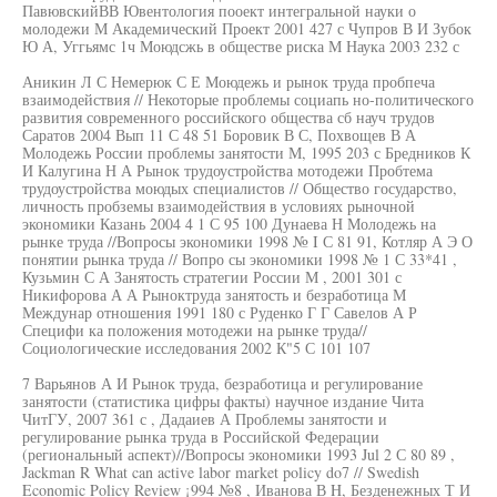
ПавювскийВВ Ювентология пооект интегральной науки о
молодежи М Академический Проект 2001 427 с Чупров В И Зубок
Ю А, Уггьямс 1ч Моюдсжь в обществе риска М Наука 2003 232 с
Аникин Л С Немерюк С Е Моюдежь и рынок труда пробпеча
взаимодействия // Некоторые проблемы социапь но-политического
развития современного российского общества сб науч трудов
Саратов 2004 Вып 11 С 48 51 Боровик В С, Похвощев В А
Молодежь России проблемы занятости М, 1995 203 с Бредников К
И Калугина Н А Рынок трудоустройства мотодежи Пробтема
трудоустройства моюдых специалистов // Общество государство,
личность пробземы взаимодействия в условиях рыночной
экономики Казань 2004 4 1 С 95 100 Дунаева Н Молодежь на
рынке труда //Вопросы экономики 1998 № I С 81 91, Котляр А Э О
понятии рынка труда // Вопро сы экономики 1998 № 1 С 33*41 ,
Кузьмин С А Занятость стратегии России М , 2001 301 с
Никифорова А А Рыноктруда занятость и безработица М
Междунар отношения 1991 180 с Руденко Г Г Савелов А Р
Специфи ка положения мотодежи на рынке труда//
Социологические исследования 2002 К"5 С 101 107
7 Варьянов А И Рынок труда, безработица и регулирование
занятости (статистика цифры факты) научное издание Чита
ЧитГУ, 2007 361 с , Дадаиев А Проблемы занятости и
регулирование рынка труда в Российской Федерации
(региональный аспект)//Вопросы экономики 1993 Jul 2 С 80 89 ,
Jackman R What can active labor market policy do7 // Swedish
Economic Policy Review ¡994 №8 , Иванова В H, Безденежных Т И