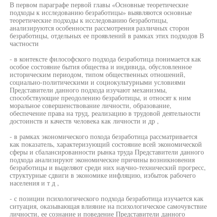
В первом параграфе первой главы «Основные теоретические
подходы к исследованию безработицы» выявляются основные
теоретические подходы к исследованию безработицы,
анализируются особенности рассмотрения различных сторон
безработицы, отдельных ее проявлений в рамках этих подходов В
частности
- в контексте философского подхода безработица понимается как
особое состояние бытия общества и индивида, обусловленное
историческим периодом, типом общественных отношений,
социально-политическими и социокультурными условиями
Представители данного подхода изучают механизмы,
способствующие преодолению безработицы, и относят к ним
моральное совершенствование личности, образование,
обеспечение права на труд, реализацию в трудовой деятельности
достоинств и качеств человека как личности и др ,
- в рамках экономического похода безработица рассматривается
как показатель, характеризующий состояние всей экономической
сферы и сбалансированности рынка труда Представители данного
подхода анализируют экономические причины возникновения
безработицы и выделяют среди них научно-технический прогресс,
структурные сдвиги в экономике инфляцию, избыток рабочего
населения и т д ,
- с позиции психологического подхода безработица изучается как
ситуация, оказывающая влияние на психологическое самочувствие
личности, ее сознание и поведение Представители данного