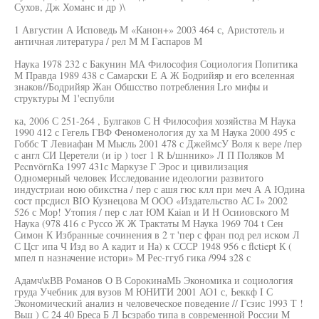
Сухов, Дж Хоманс и др )\
1 Августин А Исповедь М «Канон+» 2003 464 с, Аристотель и
античная литература / рел М М Гаспаров М
Наука 1978 232 с Бакунин МА Философия Социология Попитика
М Правда 1989 438 с Самарски Е А Ж Бодрийяр и его вселенная
знаков//Бодрийяр Жан Обшсство потребления Lro мифы и
структуры М 1'еспубли
ка, 2006 С 251-264 , Булгаков С H Философия хозяйства М Наука
1990 412 с Гегель ГВФ Феноменология ду ха М Наука 2000 495 с
Гоббс Т Левиафан М Мысль 2001 478 с ДжеймсУ Воля к вере /пер
с англ СИ Церетели (и ip ) toer 1 R Ь/шннико» Л П Поляков М
PecnvörnKa 1997 431с Маркузе Г Эрос и цивилизация
Одномерный человек Исследование идеологии развитого
индустриаи ною обикстна / пер с ашя гюс клл при меч А А Юдина
сост прсдисл BIO Кузнецова М ООО «Издательство АС I» 2002
526 с Мор! Утопия / пер с лат ЮМ Kaian и И Н Осииовского М
Наука (978 416 с Руссо Ж Ж Трактаты М Наука 1969 704 t Сен
Симон К Избранные сочинения в 2 т 'пер с фран под рел иском Л
С Цсг ипа Ч Изд во А кадит и На) к СССР 1948 956 с flctiept К (
мпел п назначение истори» М Рес-ггуб гика /994 з28 с
Адамч\кВВ Романов О В СорокинаМЬ Экономика и социология
груда Учебник для вузов М ЮНИТИ 2001 АО1 с, Ьеккф I С
Экономический анализ н человеческое поведение // Гсзис 1993 Т !
Вьш ) С 24 40 Бреса Б Л Ьсзрабо типа в современной России М