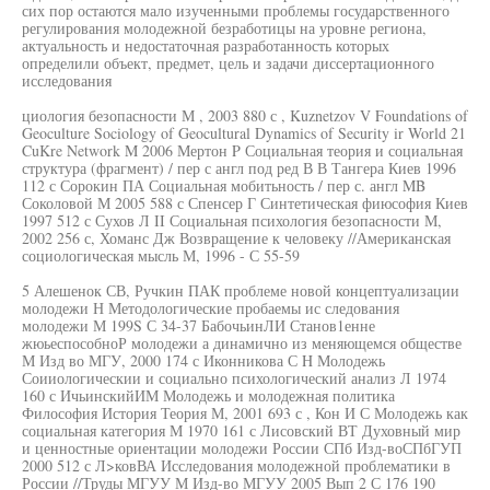
сих пор остаются мало изученными проблемы государственного
регулирования молодежной безработицы на уровне региона,
актуальность и недостаточная разработанность которых
определили объект, предмет, цель и задачи диссертационного
исследования
циология безопасности М , 2003 880 с , Kuznetzov V Foundations of
Geoculture Sociology of Geocultural Dynamics of Security ir World 21
CuKre Network M 2006 Мертон P Социальная теория и социальная
структура (фрагмент) / пер с англ под ред В В Тангера Киев 1996
112 с Сорокин ПА Социальная мобитьность / пер с. англ MB
Соколовой М 2005 588 с Спенсер Г Синтетическая фиюсофия Киев
1997 512 с Сухов Л II Социальная психология безопасности М,
2002 256 с, Хоманс Дж Возвращение к человеку //Американская
социологическая мысль М, 1996 - С 55-59
5 Алешенок СВ, Ручкин ПАК проблеме новой концептуализации
молодежи Н Методологические пробаемы ис следования
молодежи М 199S С 34-37 БабочьинЛИ Станов1енне
жюьеспособноР молодежи а динамично из меняющемся обществе
М Изд во МГУ, 2000 174 с Иконникова С H Молодежь
Соииологическии и социально психологический анализ Л 1974
160 с ИчьинскийИМ Молодежь и молодежная политика
Философия История Теория М, 2001 693 с , Кон И С Молодежь как
социальная категория М 1970 161 с Лисовский ВТ Духовный мир
и ценностные ориентации молодежи России СПб Изд-воСПбГУП
2000 512 с Л>ковВА Исследования молодежной проблематики в
России //Труды МГУУ М Изд-во МГУУ 2005 Вып 2 С 176 190