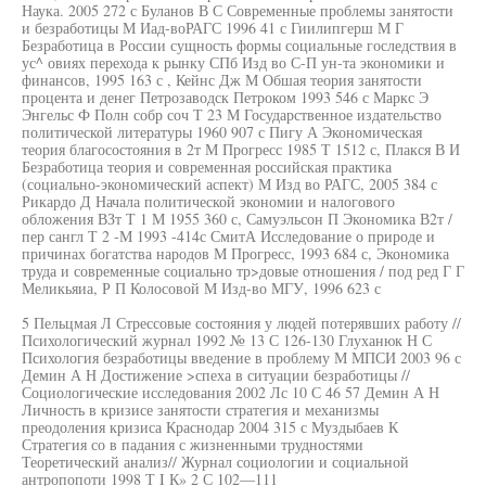
Наука. 2005 272 с Буланов В С Современные проблемы занятости
и безработицы М Иад-воРАГС 1996 41 с Гиилипгерш М Г
Безработица в России сущность формы социальные госледствия в
ус^ овиях перехода к рынку СПб Изд во С-П ун-та экономики и
финансов, 1995 163 с , Кейнс Дж М Обшая теория занятости
процента и денег Петрозаводск Петроком 1993 546 с Маркс Э
Энгельс Ф Полн собр соч Т 23 М Государственное издательство
политической литературы 1960 907 с Пигу А Экономическая
теория благосостояния в 2т М Прогресс 1985 Т 1512 с, Плакся В И
Безработица теория и современная российская практика
(социально-экономический аспект) М Изд во РАГС, 2005 384 с
Рикардо Д Начала политической экономии и налогового
обложения ВЗт Т 1 М 1955 360 с, Самуэльсон П Экономика В2т /
пер сангл Т 2 -М 1993 -414с СмитА Исследование о природе и
причинах богатства народов М Прогресс, 1993 684 с, Экономика
труда и современные социально тр>довые отношения / под ред Г Г
Меликьяиа, Р П Колосовой М Изд-во МГУ, 1996 623 с
5 Пельцмая Л Стрессовые состояния у людей потерявших работу //
Психологический журнал 1992 № 13 С 126-130 Глуханюк Н С
Психология безработицы введение в проблему М МПСИ 2003 96 с
Демин А Н Достижение >спеха в ситуации безработицы //
Социологические исследования 2002 Лс 10 С 46 57 Демин А Н
Личность в кризисе занятости стратегия и механизмы
преодоления кризиса Краснодар 2004 315 с Муздыбаев К
Стратегия со в падания с жизненными трудностями
Теоретический анализ// Журнал социологии и социальной
антропопоти 1998 Т I К» 2 С 102—111