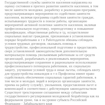
Государственной службы занятости населения направлена на
оценку состояния и прогноз развития занятости населения, в том
числе занятости молодежи, разработку и реализацию программ,
предусматривающих мероприятия по содействию занятости
населения, включая программы содействия занятости граждан,
испытывающих трудности в поиске работы, организацию
мероприятий активной политики занятости населения, включая
профессиональную подготовку, переподготовку и повышение
квалификации, общественные работы и тд, осуществление
социальных выплат гражданам, признанным в установленном
порядке безработными и т п Работодатели обязаны соблюдать
условия трудовых договоров, оказывать помощь в
трудоустройстве, профессиональной подготовке и предоставлять
сверх установленной законодательством дополнительную
материальную помощь увольняемым работникам за сет средств
организаций, разрабатывать и реализовывать мероприятия,
предусматривающие сохранение и рациональное использование
профессионального потенциала работников, их социальную
защиту, улучшение условий труда и иные льготы, соблюдать квоту
для трудоустройства инвалидов и т п Профсоюзы имеют право
содействовать обеспечению социальных гарантий работников, в
том числе и молодых людей в вопросах организации занятости,
приема на работу (службу), увольнения, предоставления льгот и
компенсаций в соответствии с действующим законодательством
Существует трехстороннее соглашение между субъектами
государственного регулирования молодежной безработицы как на
федеральном уроне, так и на уровне субъекта Российской
Федерации - Забайкальского края