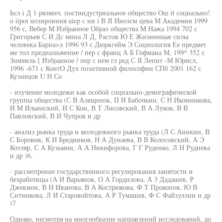
Ьсл i Д 1 рялмнч. постиндустриальное общество Ош it социально!
о iipoi нозироиния uiep с ни i В JI Инозсм цева М Академия 1999
956 с, Вебер М Избранное Образ общества М Нажа 1994 702 с
Григорьев С И Дс мина Л Д, Растов Ю Е Жизненные силы
человека Барна>л 1996 93 с Дюркгейм Э Социология Ее предмет
ме тол предназначение / пер с франц А Б Гофмана М, 199^ 352 с
Зиммель [ Избранное / пер с нем гл ред С Я Лепит -М Юрисл,
1996 -671 с КонтО Дух позитивной философии СПб 2001 162 с
Кузнецов U Н Со
- изучение молодежи как особой социально-демографической
группы общества (С В Алещенок, П И Бабочкин, С Н Иконникова,
И М Ильинский, И С Кон, В Т Лисовский, В А Луков, В В
Павловский, В И Чупров и др
- анализ рынка труда и молодежного рынка труда (Л С Аникин, В
С Боровик, К И Бредников, Н А Дунаева, В В Колосовский, А Э
Котляр, С А Кузьмин, А А Никифорова, Г Г Руденко, Л Н Руднева
и др )6,
- рассмотрение государственного регулирования занятости и
безработицы (А И Варьянов, О А Гордилова, А 3 Дадашев, Р
Джекмон, В Н Иванова, В А Кострюкова, Ф Т Прокопов, Ю В
Ситникова, Л И Старовойтова, А Р Тумашев, Ф С Файзуллин и др
)7
Однако, несмотря на многообразие направлений исследований, до