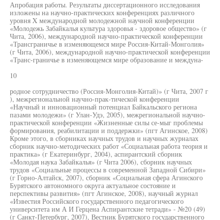
Апробация работы. Результаты диссертационного исследования
изложены на научно-практических конференциях различного
уровня X международной молодежной научной конференции
«Молодежь Забайкалья культура здоровья - здоровое общество» (г
Чита, 2006), международной научно-практической конференции
«Трансграничье в изменяющемся мире Россия-Китай-Монголия»
(г Чита, 2006), международной научно-практической конференции
«Транс-граничье в изменяющемся мире образование и междуна-
10
родное сотрудничество (Россия-Монголия-Китай)» (г Чита, 2007 г
), межрегиональной научно-прак-тической конференции
«Научный и инновационный потенциал Байкальского региона
пазами молодежи» (г Улан-Удэ, 2005), межрегиональной научно-
практической конференции «Жизненные силы се-мыг проблемы
формирования, реабилитации и поддержки» (пгт Агинское, 2008)
Кроме этого, в сборниках научных трудов и научных журналах
сборник научно-методических работ «Социальная работа теория и
практика» (г Екатеринбург, 2004), аспирантский сборник
«Молодая наука Забайкалья» (г Чита 2006), сборник научных
трудов «Социальные процессы в современной Западной Сибири»
(г Горно-Алтайск, 2007), сборник «Социальная сфера Агинского
Бурятского автономного округа актуальное состояние и
перспективы развития» (пгт Агинское, 2008), научный журнал
«Известия Российского государственного педагогического
университета им А И Герцена Аспирантские тетради» - №20 (49)
(г Санкт-Петербург, 2007), Вестник Бурятского государственного