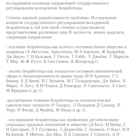
исследования основных направлений государственного
регулирования молодежной безработицы
Степень научной разработанности проблемы. Исследование
вопросов государственного регулирования молодежной
безработицы в той или иной степени осуществляется
представителями различных наук В частности, можно выделить
следующие направления
- изучение безработицы как особого состояния бытия общества и
индивида (А Августин, Аристотель, М А Бакунин, Ж Бодрийяр,
Дж Бруно, С Н Булгаков, Г Гегель, Т Гоббс, У Джеймс, Г Маркузе,
Т Мор, Ж-Ж Руссо, К Сен-Симон, К Ясперсидр)1,
- анализ безработицы как показателя состояния экономической
сферы и сбалансированности рынка труда (В В Адамчук, Г С
Беккер, Б Д Бреев, В С Буланов. М Г Гильдингерш, Дж Кейнс, К
Маркс, А Лигу, В И Плакся, Д Риккардо, П Самуэльсон, А Смит,
М Фридмен и др )2,
-рассмотрение влияния безработицы на психологическое
самочувствие личности (Р Лазарус, Л Пельцман Д Сыопер, П
Уорр, Н Физер, Д Фрайер, М Яхода и др )3,
- исследование безработицы как проявления дестабилизации
социально-трудовых отношений в обществе (Д Белл, М Вебер, С
И Григорьев, Л Г Гуслякова, Э Дюркгейм, Г Зиммель, О Конт, В Н
Кузнецов, Р Мертон, Дж Мид, П А Сорокин, Г Спенсер, А Н