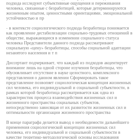
подхода исследуют субъективные ощущения и переживания
человека, связанные с безработицей, которые детерминируются
жизненным опытом, ценностными ориентациями, эмоциональной
устойчивостью и пр
- в контексте социологического подхода безработица понимается
как проявление дестабилизации социально-трудовых отношений в
обществе, выражающееся в изменении социального статуса
человека Представители данного подхода рассматривают
социальную «цену» безработицы, способы социальной адаптации
незанятого населения и т п
Диссертант подчеркивает, что каждый из подходов акцентирует
внимание лишь на одной стороне изучения безработицы, что
обусювливает отсутствие в науке целостного, комплексного
представления о данном явлении Сформировать такое
представление позвопяет социологическая концепция жизненных
сил человека, его индивидуальной и социальной субьектности, в
рамках которой безработица рассматривается как одна из
характеристик процесса взаимодействия жизненных сил и
жизненного пространства социальных субъектов,
непосредственно зависящая от их развитости жизненных сил и
оптимальности организации жизненного пространства
В конце параграфа делается вывод о необходимости дальнейшего
применения социологической концепции жизненных сил
человека, его индивидуальной и социальной субьектности в
качестве теоретико-методологической основы исследования