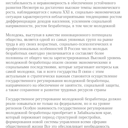
нестабильность и неравномерность в обеспечении устойчивого
развития Несмотря на достаточно высокие темпы экономического
роста, наблюдающегося с начала XXI в, социально-экономическая
ситуация характеризуется неблагоприятными тенденциями ростом
дифференциации доходов населения, усилением социальной
напряженности, ростом безработицы, в том числе молодежной
Молодежь, выступая в качестве инновационного потенциала
общества, является одной из самых уязвимых групп на рынке
труда в апу своих возрастных, социально-психологических и
профессиональных особенностей В России число молодых
безработных ежегодно увеличивается и составляет более
половины от общего числа зарегистрированных Высокий уровень
молодежной безработицы опасен своими экономическими и
социальными последствиями, которые затрагивают интересы как
самой молодежи, так и всего государства В связи с этим
актуальным и стратегически важным становится осуществление
государственного регулирования молодежной безработицы,
направченного на обеспечение ее занятости, социальной защиты,
а также сохранение и развитие трудовых ресурсов страны
Государственное регутирование молодежной безработицы должно
реали-зовываться не только на федеральном, но и на уровне
регионов Особую значимость государственное регулирование
молодежной безработицы приобретает в Забайкальском крае,
который переживает период структурной перестройки,
формирования новой системы управления всеми сферами
общественной жизни Все это обусловливает необходимость