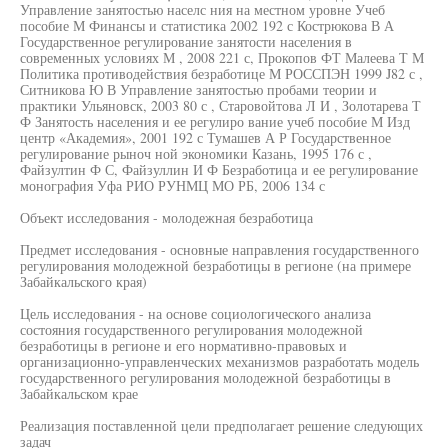
Управление занятостью населс ния на местном уровне Учеб
пособие М Финансы и статистика 2002 192 с Кострюкова В А
Государственное регулирование занятости населения в
современных условиях М , 2008 221 с, Прокопов ФТ Малеева Т М
Политика противодействия безработице М РОССПЭН 1999 J82 с ,
Ситникова Ю В Управление занятостью пробами теории и
практики Ульяновск, 2003 80 с , Старовойтова Л И , Золотарева Т
Ф Занятость населения и ее регулиро вание учеб пособие М Изд
центр «Академия», 2001 192 с Тумашев А Р Государственное
регулирование рыноч ной экономики Казань, 1995 176 с ,
Файзултин Ф С, Файзуллин И Ф Безработица и ее регулирование
монография Уфа РИО РУНМЦ МО РБ, 2006 134 с
Объект исследования - молодежная безработица
Предмет исследования - основные направления государственного
регулирования молодежной безработицы в регионе (на примере
Забайкальского края)
Цель исследования - на основе социологического анализа
состояния государственного регулирования молодежной
безработицы в регионе и его нормативно-правовых и
организационно-управленческих механизмов разработать модель
государственного регулирования молодежной безработицы в
Забайкальском крае
Реализация поставленной цели предполагает решение следующих
задач