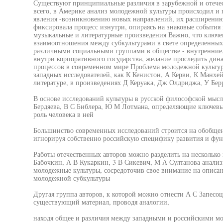
Существуют принципиальные различия в зарубежной и отече
всего, в Америке анализ молодежной культуры происходил и 
явления -возникновению новых направлений, их расширению
фиксировала процесс изнутри, опираясь на знаковые события
музыкальные и литературные произведения Важно, что ключе
взаимоотношения между субкультурами в свете определенных
различными социальными группами в обществе - внутренние
внутри корпоративного государства, желание проследить ди
процессов в современном мире Проблема молодежной культуры
западных исследователей, как К Кенистон, А Керви, К Манхей
литературе, в произведениях Д Керуака, Дж Олдриджа, У Бер
В основе исследований культуры в русской философской мыс
Бердяева, В С Библера, Ю М Лотмана, определяющие ключевые
роль человека в ней
Большинство современных исследований строится на обобще
игнорируя собственно российскую специфику развития и фу
Работы отечественных авторов можно разделить на несколько 
Бабочкин, А В Кукаркин, 3 В Сикевич, М А Султанова анали
молодежные культуры, сосредоточив свое внимание на опис
молодежной субкультуры
Другая группа авторов, к которой можно отнести А С Запесо
существующий материал, проводя аналогии,
находя общее и различия между западными и российскими м