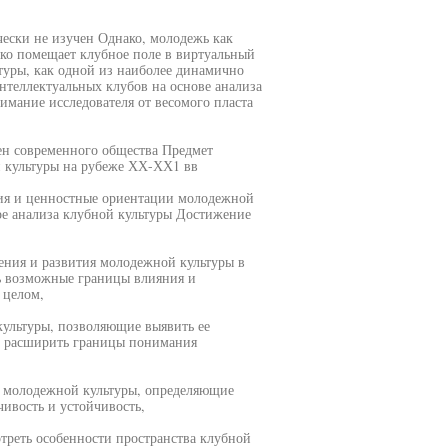
ески не изучен Однако, молодежь как
дко помещает клубное поле в виртуальный
ьтуры, как одной из наиболее динамично
нтеллектуальных клубов на основе анализа
имание исследователя от весомого пласта
мен современного общества Предмет
 культуры на рубеже ХХ-ХХ1 вв
ния и ценностные ориентации молодежной
ере анализа клубной культуры Достижение
ения и развития молодежной культуры в
ь возможные границы влияния и
 целом,
культуры, позволяющие выявить ее
, расширить границы понимания
е молодежной культуры, определяющие
ивость и устойчивость,
отреть особенности пространства клубной