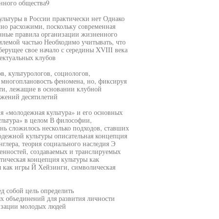
нного общества9
льтуры в России практически нет Однако
чно расхожими, поскольку современная
енные правила организации жизненного
емлемой частью Необходимо учитывать, что
берущее свое начало с середины XVIII века
ектуальных клубов
в, культурологов, социологов,
ь многоплановость феномена, но, фиксируя
сти, лежащие в основании клубной
яжений десятилетий
я «молодежная культура» и его основных
ультура» в целом В философии,
нь сложилось несколько подходов, ставших
одежной культуры описательная концепция
глера, теория социального наследия Э
енностей, создаваемых и транслируемых
тическая концепция культуры как
ы как игры Й Хейзинги, символическая
д собой цель определить
 объединений для развития личности
изации молодых людей