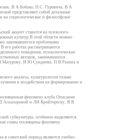
елик, В А Бобахо, П С. Гуревича, В А
нской представляют собой детальные
е на социологическое и философское
ьский акцент ставится на психолого-
ежных культур В этой области можно
ивно занимавшегося проблемами
В его работах рассматриваются
деленного поведения, психологические
чественных авторов, занимавшихся
И Мазурову, И Ю Сундиева, П В Разина и
еского анализа, культурология только
 изучения и воздействия на формирование и
 посвященная феномену клуба Описание
 Д Алхазоровой и ЛИ Кройтореску, В В
ской субкультуры, особенно выделяются
ьные главы посвящены феномену
а в советский период являются учебно-