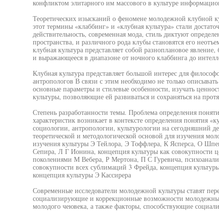
конфликтом элитарного им массового в культуре информацио
Теоретических изысканий о феномене молодежной клубной ку
этот термины «клаббинг» и «клубная культура» стали достато
действительность, современная мода, стиль диктуют определ
пространства, и различного рода клубы становятся его неотъ
клубная культура представляет собой разноплановое явление, 
и выражающееся в диапазоне от ночного клаббинга до интелл
Клубная культура представляет большой интерес для философо
антропологов В связи с этим необходимо не только описыват
основные параметры и стилевые особенности, изучать ценно
культуры, позволяющие ей развиваться и сохраняться на прот
Степень разработанности темы. Проблема определения поняти
характеристик возникает в контексте определения понятия «к
социологии, антропологии, культурологии на сегодняшний де
теоретической и методологической основой для изучения мол
изучения культуры Э Тейлора, Э Тоффлера, К Ясперса, О Шпен
Сепира, Л Г Ионина, концепция культуры как совокупности ц
поколениями М Вебера, Р Мертона, П С Гуревича, психоанали
совокупности всех сублимаций 3 Фрейда, концепция культур
концепция культуры Э Кассирера
Современные исследователи молодежной культуры ставят пере
социализирующие и коррекционные возможности молодежных
молодого чеювека, а также факторы, способствующие социал