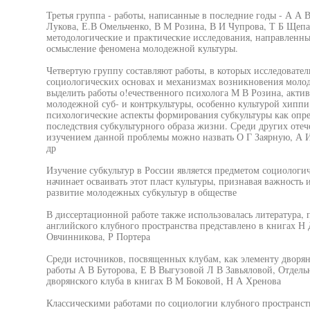
Третья группа - работы, написанные в последние годы - А А В
Лукова, Е.В Омельченко, В М Розина, В И Чупрова, Т Б Щепа
методологические и практические исследования, направленны
осмысление феномена молодежной культуры.
Четвертую группу составляют работы, в которых исследовател
социологических основах и механизмах возникновения молод
выделить работы о!ечественного психолога М В Розина, акт
молодежной суб- и контркультуры, особенно культурой хиппи 
психологические аспекты формирования субкультуры как опре
последствия субкультурного образа жизни. Среди других оте
изучением данной проблемы можно назвать О Г Заярную, А 
др
Изучение субкультур в России является предметом социологич
начинает осваивать этот пласт культуры, признавая важность
развитие молодежных субкультур в обществе
В диссертационной работе также использовалась литература,
английского клубного пространства представлено в книгах Н
Овчинникова, Р Портера
Среди источников, посвященных клубам, как элементу дворян
работы А В Буторова, Е В Выгузовой Л В Завьяловой, Отдел
дворянского клуба в книгах В М Боковой, Н А Хренова
Классическими работами по социологии клубного пространств