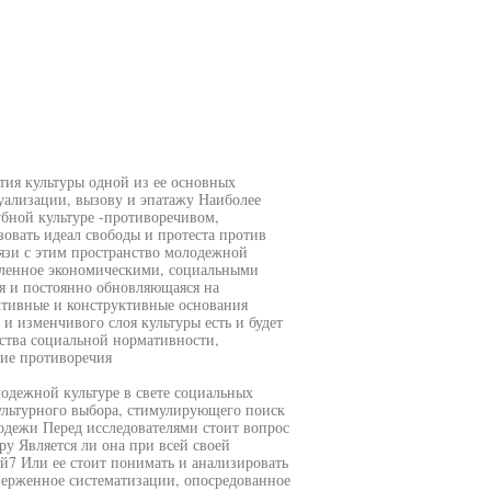
тия культуры одной из ее основных
уализации, вызову и эпатажу Наиболее
убной культуре -противоречивом,
овать идеал свободы и протеста против
язи с этим пространство молодежной
овленное экономическими, социальными
ся и постоянно обновляющаяся на
ктивные и конструктивные основания
и изменчивого слоя культуры есть и будет
ства социальной нормативности,
кие противоречия
лодежной культуре в свете социальных
ультурного выбора, стимулирующего поиск
одежи Перед исследователями стоит вопрос
у Является ли она при всей своей
й7 Или ее стоит понимать и анализировать
верженное систематизации, опосредованное