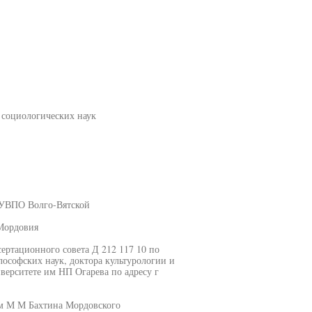
социологических наук
ОУВПО Волго-Вятской
Мордовия
сертационного совета Д 212 117 10 по
лософских наук, доктора культурологии и
верситете им НП Огарева по адресу г
им М М Бахтина Мордовского