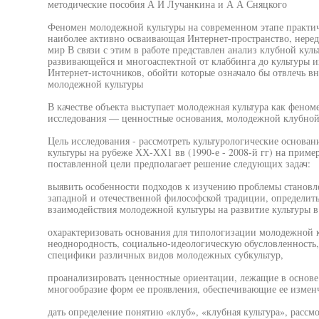
методические пособия А И Лучанкина и А А Сняцкого
Феномен молодежной культуры на современном этапе практич
наиболее активно осваивающая Интернет-пространство, нере
мир В связи с этим в работе представлен анализ клубной кул
развивающейся и многоаспектной от клаббинга до культуры и
Интернет-источников, обойти которые означало бы отвлечь вн
молодежной культуры
В качестве объекта выступает молодежная культура как фено
исследования — ценностные основания, молодежной клубной
Цель исследования - рассмотреть культурологические основа
культуры на рубеже ХХ-ХХ1 вв (1990-е - 2008-й гг) на прим
поставленной цели предполагает решение следующих задач:
выявить особенности подходов к изучению проблемы становл
западной и отечественной философской традиции, определит
взаимодействия молодежной культуры на развитие культуры в
охарактеризовать основания для типологизации молодежной 
неоднородность, социально-идеологическую обусловленность
специфики различных видов молодежных субкультур,
проанализировать ценностные ориентации, лежащие в основ
многообразие форм ее проявления, обеспечивающие ее изменч
дать определение понятию «клуб», «клубная культура», рассм