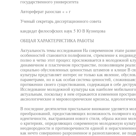
государственного университета
Автореферат разослан « » г
Ученый секретарь диссертационного совета
кандидат философских наук 5 Ю В Кузнецова
ОБЩАЯ ХАРАКТЕРИСТИКА РАБОТЫ
Актуальность темы исследования На современном этапе разви
особенностей становится полифонизм, стремление к индивид
полно и четко этот процесс прослеживается в молодежной кл
динамичном и пластичном пространстве, позволяющем реализ
социально обусловленных ценностных штампов и клише В св
культуры представляет интерес не только как явление, обусл
параметрами, но и как особая система ценностей, сложившая
протяжении своего существования, содержащая в себе дестру
Исследование молодежной культуры как наиболее мобильного 
актуальным, поскольку в нем отражаются изменения простран
аксиологические и мировоззренческие кризисы, идеологичес
В последние десятилетия пристальное внимание уделяется мо
преобразований, предоставляющих возможность полярного к
идентичности, выстраивания нового стиля, образа жизни мол
о критериях, определяющих современную молодежную культур
неоднородности и противоречивости единой и нерасчлененно
как нечто совершенно разрозненное и разноплановое, не под