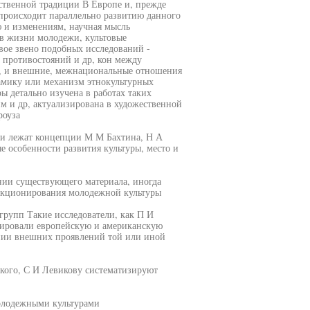
ственной традиции В Европе и, прежде
происходит параллельно развитию данного
 и изменениям, научная мысль
 в жизни молодежи, культовые
вое звено подобных исследований -
 противостояний и др, кон между
, и внешние, межнациональные отношения
намику или механизм этнокультурных
 детально изучена в работах таких
м и др, актуализирована в художественной
роуза
ли лежат концепции М М Бахтина, Н А
 особенности развития культуры, место и
нии существующего материала, иногда
нкционирования молодежной культуры
групп Такие исследователи, как П И
зировали европейскую и американскую
ании внешних проявлений той или иной
цкого, С И Левикову систематизируют
олодежными культурами