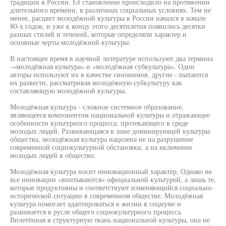
традиции в России. Её становление происходило на протяжении
длительного времени, в различных социальных условиях. Тем не
менее, расцвет молодёжной культуры в России начался в начале
80-х годов, и уже к концу этого десятилетия появились десятки
разных стилей и течений, которые определяли характер и
основные черты молодёжной культуры.
В настоящее время в научной литературе используют два термина
-«молодёжная культура» и «молодёжная субкультура». Одни
авторы используют их в качестве синонимов, другие - пытаются
их развести, рассматривая молодёжную субкультуру как
составляющую молодёжной культуры.
Молодёжная культура - сложное системное образование,
являющееся компонентом национальной культуры и отражающее
особенности культурного процесса, протекающего в среде
молодых людей. Развивающаяся в лоне доминирующей культуры
общества, молодёжная культура нацелена не на разрушение
современной социокультурной обстановки, а на включение
молодых людей в общество.
Молодёжная культура носит инновационный характер, Однако не
все инновации «впитываются» официальной культурой, а лишь те,
которые продуктивны и соответствуют изменяющийся социально-
исторической ситуации в современном обществе. Молодёжная
культура помогает адаптироваться к жизни в социуме и
развивается в русле общего социокультурного процесса.
Вплетённая в структурную ткань национальной культуры, она не