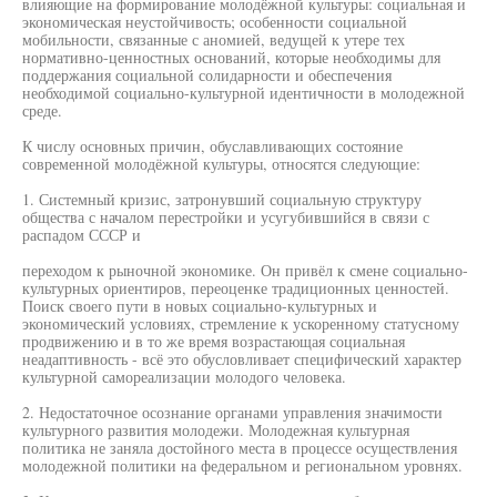
влияющие на формирование молодёжной культуры: социальная и
экономическая неустойчивость; особенности социальной
мобильности, связанные с аномией, ведущей к утере тех
нормативно-ценностных оснований, которые необходимы для
поддержания социальной солидарности и обеспечения
необходимой социально-культурной идентичности в молодежной
среде.
К числу основных причин, обуславливающих состояние
современной молодёжной культуры, относятся следующие:
1. Системный кризис, затронувший социальную структуру
общества с началом перестройки и усугубившийся в связи с
распадом СССР и
переходом к рыночной экономике. Он привёл к смене социально-
культурных ориентиров, переоценке традиционных ценностей.
Поиск своего пути в новых социально-культурных и
экономический условиях, стремление к ускоренному статусному
продвижению и в то же время возрастающая социальная
неадаптивность - всё это обусловливает специфический характер
культурной самореализации молодого человека.
2. Недостаточное осознание органами управления значимости
культурного развития молодежи. Молодежная культурная
политика не заняла достойного места в процессе осуществления
молодежной политики на федеральном и региональном уровнях.