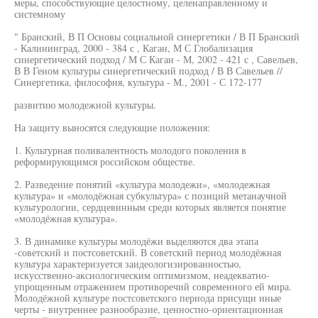
меры, способствующие целостному, целенаправленному и
системному
" Бранский, В П Основы социальной синергетики / В П Бранский
- Калининград, 2000 - 384 с , Каган, М С Глобализация
синергетический подход / М С Каган - М, 2002 - 421 с , Савельев,
В В Геном культуры синергетический подход / В В Савельев //
Синергетика, философия, культура - М., 2001 - С 172-177
развитию молодежной культуры.
На защиту выносятся следующие положения:
1. Культурная поливалентность молодого поколения в
реформирующимся российском обществе.
2. Разведение понятий «культура молодежи», «молодежная
культура» и «молодёжная субкультура» с позиций метанаучной
культурологии, сердцевинным среди которых является понятие
«молодёжная культура».
3. В динамике культуры молодёжи выделяются два этапа
-советский и постсоветский. В советский период молодёжная
культура характеризуется заидеологизированностью,
искусственно-аксиологическим оптимизмом, неадекватно-
упрощенным отражением противоречий современного ей мира.
Молодёжной культуре постсоветского периода присущи иные
черты - внутреннее разнообразие, ценностно-ориентационная