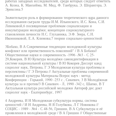
работах западных исследователей, среди которых следует отметить
А. Коэна, К. Манхейма, М. Мид, Ф. Танбрука, Э. Шпрангера, Э.
Эриксона.5
Значительную роль в формировании теоретического ядра данного
исследования сыграли труды И.М. Ильинского, И.С. Кона, С.И.
Левиковой,6 посвященные проблемам социализации и
инкультурации молодёжи; концепции социокультурного
становления личности Н.С. Глуханюка, Э.Ф. Зеера, С.Н.
Иконниковой, Е.А. Климова;7 теории социально-ценностной
3Бобахо, В А Современные тенденции молодежной культуры
конфликт или преемственность поколений'' / В А Бобахо//
Общественные науки и современность -1996 -№3 - С 25-
29,Кокорев, В Ю Культура молодёжи самоидентификация в
системе национальной культуры / В Ю Кокорев Диссерт канд
социолог наук, Петрова, Г Э Молодежная культура проблемы и
перспективы / Г Э Петрова // Актуальные проблемы современной
молодежной культуры Материалы Всерос науч - метод
Конференции - Горький, 1990 -253 с , Сикевич, 3 В Молодёжная
культура за и против/3 В Сикевич - Л, 1990 -342 с, Шапко, В Т
Актуальная культура российской молодежи Автореф дис докт
социолог наук - Екатеринбург, 1997
4 Андреева, И H Молодежная субкультура нормы, система
ценностей / И H Андреева, H Я Голубкова, Л Г Новикова //
СОЦИС - 1989 - №4 - С 48-56, Гришин, В А Субкультура и её
проявления в молодёжной среде / В А Гришин // Общественные