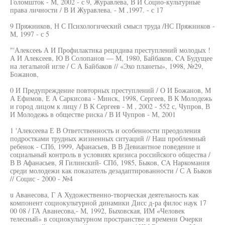
Голомшток - М, 2002 - с 9, Журавлева, В И Социо-культурные
права личности / В И Журавлева. - М ,1997. - с 17
9 Пряжников, Н С Психологический смысл труда /НС Пряжников -
М, 1997 - с 5
"'Алексееь А И Профилактика рецидива преступлений молодых !
А И Алексеев, Ю В Солопанов — М, 1980, Байбаков, CA Будущее
на легальной игле / С А Байбаков // «Эхо планеты», 1998, №29,
Божанов,
0 И Предупреждение повторных преступлений / О И Божанов, М
А Ефимов, Е А Саркисова - Минск, 1998, Сергеев, В К Молодежь
и город лицом к лицу / В К Сергеев - М , 2002 - 552 с, Чупров, В
И Молодежь в обществе риска / В И Чупров - М, 2001
1 'Алексеева Е В Ответственность и особенности преодоления
подростками трудных жизненных ситуаций // Наш проблемный
ребенок - СПб, 1999, Афанасьев, В В Девиантное поведение и
социальный контроль в условиях кризиса российского общества /
В В Афанасьев, Я Гилинский- СПб, 1985, Быков, CA Наркомания
среди молодежи как показатель дезадаптированности / С А Быков
// Социс - 2000 - №4
u Аванесова, Г А Художественно-творческая деятельность как
компонент социокультурной динамики Дисс д-ра филос наук 17
00 08 / ГА Аванесова,- М, 1992, Быховская, ИМ «Человек
телесный» в социокультурном пространстве и времени Очерки