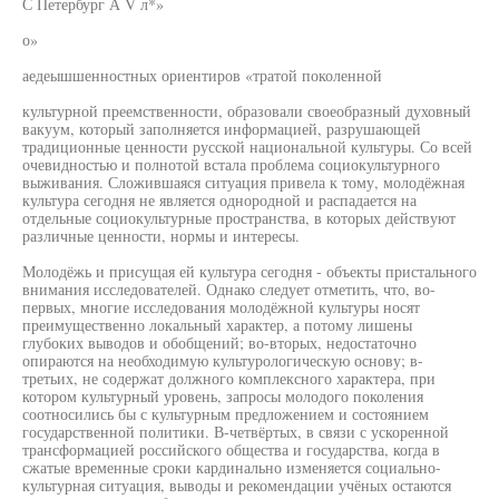
С Петербург А V л*»
о»
аедеышшенностных ориентиров «тратой поколенной
культурной преемственности, образовали своеобразный духовный
вакуум, который заполняется информацией, разрушающей
традиционные ценности русской национальной культуры. Со всей
очевидностью и полнотой встала проблема социокультурного
выживания. Сложившаяся ситуация привела к тому, молодёжная
культура сегодня не является однородной и распадается на
отдельные социокультурные пространства, в которых действуют
различные ценности, нормы и интересы.
Молодёжь и присущая ей культура сегодня - объекты пристального
внимания исследователей. Однако следует отметить, что, во-
первых, многие исследования молодёжной культуры носят
преимущественно локальный характер, а потому лишены
глубоких выводов и обобщений; во-вторых, недостаточно
опираются на необходимую культурологическую основу; в-
третьих, не содержат должного комплексного характера, при
котором культурный уровень, запросы молодого поколения
соотносились бы с культурным предложением и состоянием
государственной политики. В-четвёртых, в связи с ускоренной
трансформацией российского общества и государства, когда в
сжатые временные сроки кардинально изменяется социально-
культурная ситуация, выводы и рекомендации учёных остаются