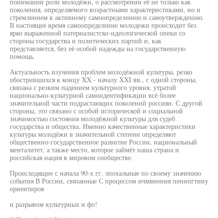
понимании роли молодёжи, о рассмотрении её не только как
поколения, определяемого возрастными характеристиками, но и
стремлением к активному самоопределению и самоутверждению.
В настоящее время самоопределение молодежи происходит без
ярко выраженной патерналистско-идеологической опеки со
стороны государства и политических партий и, как
представляется, без её особой надежды на государственную
помощь.
Актуальность изучения проблем молодёжной культуры, резко
обострившихся к концу XX - началу XXI вв., с одной стороны,
связана с резким падением культурного уровня, утратой
национально-культурной самоидентификации всё более
значительной части подрастающих поколений россиян. С другой
стороны, это связано с особой исторической и социальной
значимостью состояния молодёжной культуры для судеб
государства и общества. Именно качественные характеристики
культуры молодёжи в значительной степени определяют
общественно-государственное развитие России, национальный
менталитет, а также место, которое займёт наша страна и
российская нация в мировом сообществе.
Происходящие с начала 90-х гг. эпохальные по своему значению
события В России, связанные С процессом ичмвнения пеннпгтниу
ориентиров
и разрывом культурных и фо!