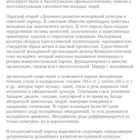
апеллирует более к биологическим (физиологическим), нежели к
интеллектуальным способностям молодых людей.
Параграф второй «Динамика развития молодёжной культуры в
советский период» В советском обществе преобладала трактовка
молодёжи как монолитного целого. В этот период была создана
определённая система ценностей, политических и нравственных
ориентиров, идеалов и стереотипов поведения. Молодёжная
культура обладала идеологической политизацией, одномерностью
стандартов образа жизни и высокой прочностью. Единственной
легальной молодёжной организацией являлся Коммунистический
союз молодёжи, который выполнял назначение помощника и
резерва коммунистической партии, функционировал в качестве
организации, прежде всего воспитательной. Наряду с молодёжной
организацией существуют и появляются первые молодёжные
течения, стили и направления: стиляги (50-е гг.), хиппи (60-е гг.)
и др., которые через музыку, танец, стиль и речь выражали своё
отношение к официальной культуре. Тотальным стало увлечение
Западом: джазом, танцами, популярной в то время на Западе
абстрактной живописью, модой, манерами поведения и
западными словечками. В стране возникает более 60 тысяч
различного рода молодёжных объединений, то есть развивается
молодёжное движение. Молодёжная среда дифференцируется не
только культурно, но и идеологически.
В позднесоветский период выделяются следующие определяющие
детерминанты дальнейшего развития молодёжной культуры: