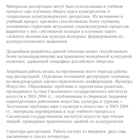
Материалы диссертации могут быть использованы в учебном
процессе при изучении общего курса культурологии и
специальных культуроведческих дисциплин. Их включение в
учебный процесс призвано способствовать более глубокому
пониманию студентами актуальных социокультурных процессов,
выработке у них собственной позиции в изучении такого
сложного явления как культура молодежи, формированию их
культурологического мышления.
Дальнейшая разработка данной тематики может способствовать
более целенаправленному выстраиванию молодёжной культурной
политики, адекватной специфике российского общества.
Апробация работы велась на протяжении всего периода работы
над диссертацией. Отдельные положения диссертации освещены
на международных научно-практических конференциях «Культура.
Искусство. Образование: проблемы и перспективы развития»,
проходивших на базе Смоленского государственного института
искусств в 2003-2006 гг.; опубликованы в сборниках Академии
переподготовки работников искусства, культуры и туризма «
Актуальные проблемы наук о культуре и искусстве» в 2003-2004
гг.; материалы апробированы в ходе учебного процесса в
Смоленском государственном институте искусств при чтении
лекций, проведении практических занятий по культурологии.
Структура диссертации. Работа состоит из введения, двух глав,
заключения и списка литературы.