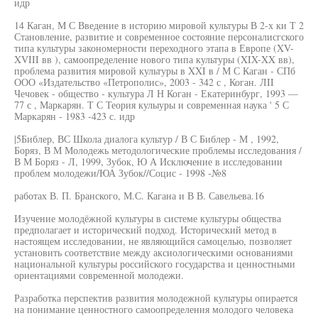
идр
14 Каган, М С Введение в историю мировой культуры В 2-х ки Т 2
Становление, развитие и современное состояние персоналисгского
типа культуры закономерности переходного этапа в Европе (XV-
XVIII вв ), самоопределение нового типа культуры (XIX-XX вв),
проблема развития мировой культуры в XXI в / М С Каган - СПб
ООО «Издательство «Петрополис», 2003 - 342 с , Коган. ЛII
Чечовек - общество - культура Л Н Коган - Екатеринбург, 1993 —
77 с , Маркарян. Т С Теория кулыуры и современная наука ' 5 С
Маркарян - 1983 -423 с. идр
|5Библер, ВС Школа диалога культур / В С Библер - М , 1992,
Боряз, В М Молодежь методологические проблемы исследования /
В М Боряз - Л, 1999, Зубок, Ю А Исключение в исследовании
проблем молодежи/ЮА Зубок//Социс - 1998 -№8
работах В. П. Бранского, М.С. Кагана и В В. Савельева.16
Изучение молодёжной культуры в системе культуры общества
предполагает и исторический подход. Исторический метод в
настоящем исследовании, не являющийся самоцелью, позволяет
установить соответствие между аксиологическими основаниями
национальной культуры российского государства и ценностными
ориентациями современной молодежи.
Разработка перспектив развития молодежной культуры опирается
на понимание ценностного самоопределения молодого человека