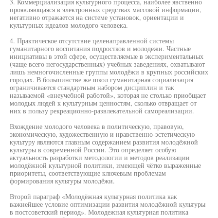
3. Коммерциализация культурного процесса, наиболее явственно
проявляющаяся в электронных средствах массовой информации,
негативно отражается на системе установок, ориентации и
культурных идеалов молодого человека.
4. Практическое отсутствие целенаправленной системы
гуманитарного воспитания подростков и молодежи. Частные
инициативы в этой сфере, осуществляемые в экспериментальных
(чаще всего негосударственных) учебных заведениях, охватывают
лишь немногочисленные группы молодёжи в крупных российских
городах. В большинстве же школ гуманитарная социализация
ограничивается стандартным набором дисциплин и так
называемой «внеучебной работой», которая не столько приобщает
молодых людей к культурным ценностям, сколько отвращает от
них в пользу рекреационно-развлекательной самореализации.
Вхождение молодого человека в политическую, правовую,
экономическую, художественную и нравственно-эстетическую
культуру являются главным содержанием развития молодёжной
культуры в современной России. Это определяет особую
актуальность разработки методологии и методов реализации
молодёжной культурной политики, имеющей чётко выраженные
приоритеты, соответствующие ключевым проблемам
формирования культуры молодёжи.
Второй параграф «Молодёжная культурная политика как
важнейшее условие оптимизации развития молодёжной культуры
в постсоветский период». Молодежная культурная политика