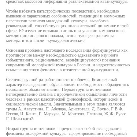
средствах массовой информации развлекательной квазикультуры.
Чтобы избежать катастрофических последствий, необходимо
выявление характерных особенностей, тенденций и возможных
перспектив развития молодёжной культуры, выработка
рекомендаций, способствующих положительной динамике в этой
сфере. Её изучение возможно лишь при условии комплексного,
междисциплинарного подхода, использующего различные
методы, в том числе - культурологические.
Основная проблема настоящего исследования формулируется как
противоречие между необходимостью адекватного научного
(объективного, рационального, верифицируемого) познания
современной молодёжной культуры в России, и недостаточностью
осмысления этого феномена в отечественной культурологии.
Степень научной разработанности проблемы. Комплексный
характер исследования обуславливает необходимость обращения к
нескольким областям знания. Первая группа источников
непосредственно связана с проблематикой осмысления личности
человека в рамках классической философской, исторической и
социологической мысли. Значительными в этом плане являются
труды А. Августина, П. Абеляра, Аристотеля, Д. Бруно, Г.В.Ф.
Гегеля, И. Канта, Г. Маркузе, М. Монтеня, Платона, Ж.Ж. Руссо,
Г. Шельского2.
Вторая группа источников - представляет собой исследования
феномена молодёжной культуры, сформировавшие необходимый