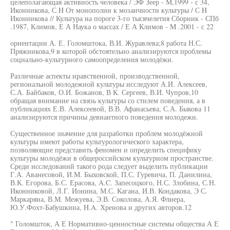
целеполагающая активность человека / ЭФ Зеер - М,1999 - с 34,
Иконникова, С H От монополии к мозаичности культуры / С H
Иконникова // Культура на пороге 3-го тысячелетия Сборник - СПб
.1987, Климов, Е А Наука о массах / Е А Климов - M .2001 - с 22
ориентации А. Е. Голомштока, В.И. Журавлева;8 работа Н.С.
Пряжникова,9 в которой обстоятельно анализируются проблемы
социально-культурного самоопределения молодёжи.
Различные аспекты нравственной, производственной,
региональной молодежной культуры исследуют А.И. Алексеев,
С.А. Байбаков, О.И. Божанов, В К. Сергеев, В.И. Чупров,10
обращая внимание на связь культуры со стилем поведения, а в
публикациях Е.В. Алексеевой, В.В. Афанасьева, С.А. Быкова 11
анализируются причины девиантного поведения молодежи.
Существенное значение для разработки проблем молодёжной
культуры имеют работы культурологического характера,
позволяющие представить феномен и определить специфику
культуры молодёжи в общероссийском культурном пространстве.
Среди исследований такого рода следует выделить публикации
Г.А. Аванесовой, И.М. Быховской, П.С. Гуревича, П. Данилина,
В.К. Егорова, Б.С. Ерасова, A.C. Запесоцкого, Н.С. Злобина, С.Н.
Иконниковой, Л.Г. Ионина, М.С. Кагана, И.В. Кондакова, Э С.
Маркаряна, В.М. Межуева, Э.В. Соколова, А.Я. Флиера,
Ю.У.Фохт-Бабушкина, H.A. Хренова и других авторов.12
" Голомшток, А Е Нормативно-ценностные системы общества А Е