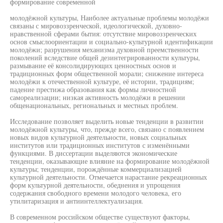
формирование современной
молодёжной культуры, Наиболее актуальные проблемы молодёжи
связаны с мировоззренческой, идеологической, духовно-
нравственной сферами бытия: отсутствие мировоззренческих
основ смыслоориентации и социально-культурной идентификации
молодёжи; разрушения механизма духовной преемственности
поколений вследствие общей дезинтегрированности культуры,
размывание её консолидирующих ценностных основ и
традиционных форм общественной морали; снижение интереса
молодёжи к отечественной культуре, её истории, традициям;
падение престижа образования как формы личностной
самореализации; низкая активность молодёжи в решении
общенациональных, региональных и местных проблем.
Исследование позволяет выделить новые тенденции в развитии
молодёжной культуры, что, прежде всего, связано с появлением
новых видов культурной деятельности, новых социальных
институтов или традиционных институтов с изменёнными
функциями. В диссертации выделяются экономические
тенденции, оказывающие влияние на формирование молодёжной
культуры; тенденции, порождённые коммерциализацией
культурной деятельности. Отмечается нарастание рекреационных
форм культурной деятельности, обеднения и упрощения
содержания свободного времени молодого человека, его
утилитаризация и антиинтеллектуализация.
В современном российском обществе существуют факторы,