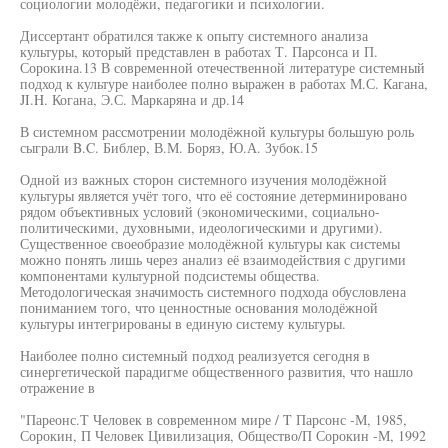
социологии молодёжи, педагогики и психологии.
Диссертант обратился также к опыту системного анализа
культуры, который представлен в работах Т. Парсонса и П.
Сорокина.13 В современной отечественной литературе системный
подход к культуре наиболее полно выражен в работах М.С. Кагана,
JI.H. Когана, Э.С. Маркаряна и др.14
В системном рассмотрении молодёжной культуры большую роль
сыграли B.C. Библер, В.М. Боряз, Ю.А. Зубок.15
Одной из важных сторон системного изучения молодёжной
культуры является учёт того, что её состояние детерминировано
рядом объективных условий (экономическими, социально-
политическими, духовными, идеологическими и другими).
Существенное своеобразие молодёжной культуры как системы
можно понять лишь через анализ её взаимодействия с другими
компонентами культурной подсистемы общества.
Методологическая значимость системного подхода обусловлена
пониманием того, что ценностные основания молодёжной
культуры интегрированы в единую систему культуры.
Наиболее полно системный подход реализуется сегодня в
синергетической парадигме общественного развития, что нашло
отражение в
"Пареонс.Т Человек в современном мире / T Парсонс -М, 1985,
Сорокин, П Человек Цивилизация, Общество/П Сорокин -М, 1992