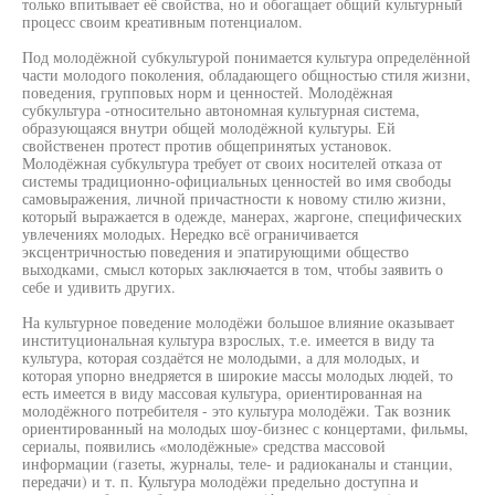
только впитывает её свойства, но и обогащает общий культурный
процесс своим креативным потенциалом.
Под молодёжной субкультурой понимается культура определённой
части молодого поколения, обладающего общностью стиля жизни,
поведения, групповых норм и ценностей. Молодёжная
субкультура -относительно автономная культурная система,
образующаяся внутри общей молодёжной культуры. Ей
свойственен протест против общепринятых установок.
Молодёжная субкультура требует от своих носителей отказа от
системы традиционно-официальных ценностей во имя свободы
самовыражения, личной причастности к новому стилю жизни,
который выражается в одежде, манерах, жаргоне, специфических
увлечениях молодых. Нередко всё ограничивается
эксцентричностью поведения и эпатирующими общество
выходками, смысл которых заключается в том, чтобы заявить о
себе и удивить других.
На культурное поведение молодёжи большое влияние оказывает
институциональная культура взрослых, т.е. имеется в виду та
культура, которая создаётся не молодыми, а для молодых, и
которая упорно внедряется в широкие массы молодых людей, то
есть имеется в виду массовая культура, ориентированная на
молодёжного потребителя - это культура молодёжи. Так возник
ориентированный на молодых шоу-бизнес с концертами, фильмы,
сериалы, появились «молодёжные» средства массовой
информации (газеты, журналы, теле- и радиоканалы и станции,
передачи) и т. п. Культура молодёжи предельно доступна и