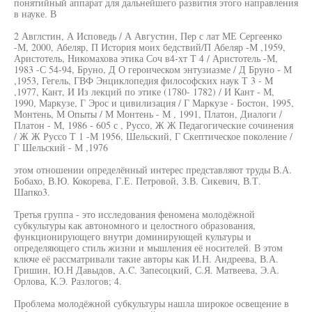
понятийный аппарат для дальнейшего развития этого направления
в науке. В
2 Авглстин, А Исповедь / А Августин, Пер с лат МЕ Сергеенко
-М, 2000, Абеляр, П История моих бедствий/П Абеляр -М ,1959,
Аристотель, Никомахова этика Соч в4-хт Т 4 / Аристотель -М,
1983 -С 54-94, Бруно, Д О героическом энтузиазме / Д Бруно - М
,1953, Гегель, ГВФ Энциклопедия философских наук Т 3 - М
,1977, Кант, И Из лекций по этике (1780- 1782) / И Кант - М,
1990, Маркузе, Г Эрос и цивилизация / Г Маркузе - Бостон, 1995,
Монтень, М Опыты / М Монтень - М , 1991, Платон, Диалоги /
Платон - М, 1986 - 605 с , Руссо, Ж Ж Педагогические сочинения
/ Ж Ж Руссо Т 1 -М 1956, Шельский, Г Скептическое поколение /
Г Шельский - М ,1976
этом отношении определённый интерес представляют труды В.А.
Бобахо, В.Ю. Кокорева, Г.Е. Петровой, З.В. Сикевич, В.Т.
Шапко3.
Третья группа - это исследования феномена молодёжной
субкультуры как автономного и целостного образования,
функционирующего внутри доминирующей культуры и
определяющего стиль жизни и мышления её носителей. В этом
ключе её рассматривали такие авторы как И.Н. Андреева, В.А.
Гришин, Ю.Н Давыдов, A.C. Запесоцкий, С.Я. Матвеева, Э.А.
Орлова, К.Э. Разлогов; 4.
Проблема молодёжной субкультуры нашла широкое освещение в