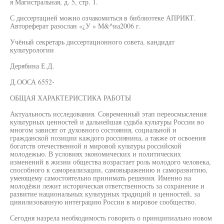
я Магистральная, д. 5, стр. 1.
С диссертацией можно озчакомиться в библиотеке АПРИКТ.
Автореферат разослан «¿У » М&^иа2006 г.
Учёный секретарь диссертационного совета, кандидат
культурологии
Дерябина Е.Д.
Д.ООСА 6552-
ОБЩАЯ ХАРАКТЕРИСТИКА РАБОТЫ
Актуальность исследования. Современный этап переосмысления
культурных ценностей и дальнейшая судьба культуры России во
многом зависят от духовного состояния, социальной и
гражданской позиции каждого россиянина, а также от освоения
богатств отечественной и мировой культуры российской
молодежью. В условиях экономических и политических
изменений в жизни общества возрастает роль молодого человека,
способного к самореализации, самовыражению и саморазвитию,
умеющему самостоятельно принимать решения. Именно на
молодёжи лежит историческая ответственность за сохранение и
развитие национальных культурных традиций и ценностей, за
цивилизованную интеграцию России в мировое сообщество.
Сегодня назрела необходимость говорить о принципиально новом