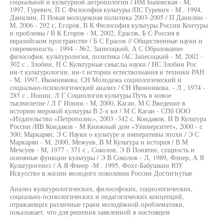
социальной и культурной антропологии / ИМ Быховская - М,
1997, Гуревич, П С Философия культуры /ПС Гуревич - М , 1994,
Данилин, П Новая молодежная политика 2003-2005 / П Данилин -
М, 2006 - 292 с, Егоров, В К Философия культуры России Контуры
и проблемы / В К Егоров - М, 2002, Ерасов, Б С Россия в
евразийском пространстве / Б С Ерасов // Общественные науки и
современность - 1994 - №2, Запесоцкий, А С Образование
философия, культурология, политика /АС Запесоцкий - М, 2002 -
302 с , Злобин, Н С Культурные смыслы науки / НС Злобин Рос
ин-т культурологии, ин-т истории естествознания и техники РАН
- М, 1997, Иконникова, СН Молодежь социологический и
социально-психологический анализ / CH Иконникова. - Л , 1974 -
285 с , Ионин, Л Г Социология культуры Путь в новое
тысячелетие / Л Г Ионин - М, 2000, Каган, М С Введение в
историю мировой культуры В 2-х кн / М С Каган - СПб ООО
«Издательство «Петрополис», 2003 -342 с, Кондаков, И В Культура
России /ИВ Кондаков - М Книжный дом «Университет», 2000 - с
300; Маркарян, Э С Науки о культуре и императивы эпохи / Э С
Маркарян - М, 2000, Межуев, В М Культура и история / В М
Мечсуев - М, 1977 - 371 с , Соколов, Э В Понятие, сущность и
основные функции культуры / Э В Соколов - Л, 1989, Флиер, А Я
Культурогенез / А Я Флиер -М . 1995, Фохт-Бабушкин ЮУ
Искусство в жизни молодого поколения России Достигнутые
Анализ культурологических, философских, социологических,
социально-психологических и педагогических концепций,
отражающих различные грани молодёжной проблематики,
показывает, что для решения заявленной в настоящем