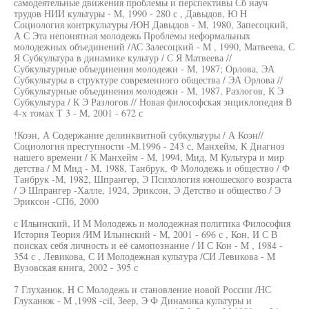
самодеятельные движения проблемы и перспективы Сб науч
трудов НИИ культуры - M, 1990 - 280 с , Давыдов, Ю H
Социология контркультуры /ЮН Давыдов - M, 1980, Запесоцкий,
А С Эта непонятная молодежь Проблемы неформальных
молодежных объединений /АС Залесоцкий - M , 1990, Матвеева, С
Я Субкультура в динамике культур / С Я Матвеева //
Субкультурные объединения молодежи - М, 1987; Орлова, ЭА
Субкультуры в структуре современного общества / ЭА Орлова //
Субкультурные объединения молодежи - M, 1987, Разлогов, К Э
Субкультура / К Э Разлогов // Новая философская энциклопедия В
4-х томах Т 3 - M, 2001 - 672 с
!Коэн, А Содержание делинквитной субкультуры / А Коэн//
Социология преступности -М.1996 - 243 с, Манхейм, К Диагноз
нашего времени / К Манхейм - M, 1994, Мид, M Культура и мир
детства / M Мид - M, 1988, Танбрук, Ф Молодежь и общество / Ф
Танбрук -М, 1982, Шпрангер, Э Психология юношеского возраста
/ Э Шпрангер -Халле, 1924, Эриксон, Э Детство и общество / Э
Эриксон -СПб, 2000
с Ильинский, И M Молодежь и молодежная политика Философия
История Теория /ИМ Ильинский - М, 2001 - 696 с , Кон, И С В
поисках себя личность и её самопознание / И С Кон - M , 1984 -
354 с , Левикова, С И Молодежная культура /СИ Левикова - M
Вузовская книга, 2002 - 395 с
7 Глуханюк, H С Молодежь и становление новой России /НС
Глуханюк - M ,1998 -cil, Зеер, Э Ф Динамика культуры и