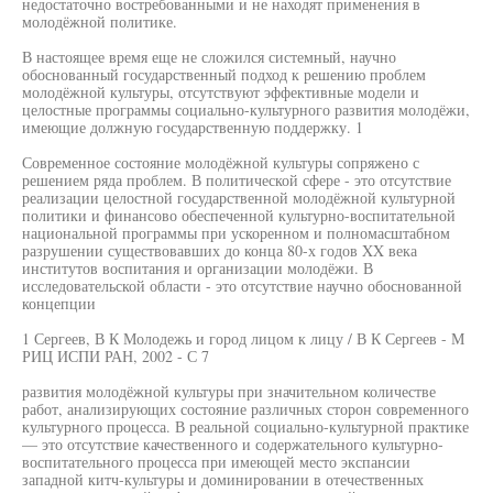
недостаточно востребованными и не находят применения в
молодёжной политике.
В настоящее время еще не сложился системный, научно
обоснованный государственный подход к решению проблем
молодёжной культуры, отсутствуют эффективные модели и
целостные программы социально-культурного развития молодёжи,
имеющие должную государственную поддержку. 1
Современное состояние молодёжной культуры сопряжено с
решением ряда проблем. В политической сфере - это отсутствие
реализации целостной государственной молодёжной культурной
политики и финансово обеспеченной культурно-воспитательной
национальной программы при ускоренном и полномасштабном
разрушении существовавших до конца 80-х годов XX века
институтов воспитания и организации молодёжи. В
исследовательской области - это отсутствие научно обоснованной
концепции
1 Сергеев, В К Молодежь и город лицом к лицу / В К Сергеев - М
РИЦ ИСПИ РАН, 2002 - С 7
развития молодёжной культуры при значительном количестве
работ, анализирующих состояние различных сторон современного
культурного процесса. В реальной социально-культурной практике
— это отсутствие качественного и содержательного культурно-
воспитательного процесса при имеющей место экспансии
западной китч-культуры и доминировании в отечественных