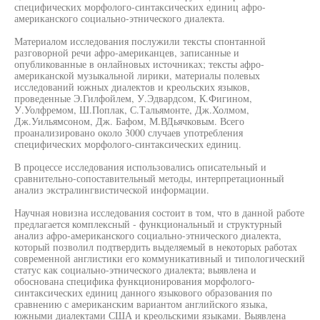
специфических морфолого-синтаксических единиц афро-
американского социально-этнического диалекта.
Материалом исследования послужили тексты спонтанной
разговорной речи афро-американцев, записанные и
опубликованные в онлайновых источниках; тексты афро-
американской музыкальной лирики, материалы полевых
исследований южных диалектов и креольских языков,
проведенные Э.Гилфойлем, У.Эдвардсом, К.Фигином,
У.Уолфремом, Ш.Поплак, С.Тальямонте, Дж.Холмом,
Дж.Уильямсоном, Дж. Бафом, М.ВДьячковым. Всего
проанализировано около 3000 случаев употребления
специфических морфолого-синтаксических единиц.
В процессе исследования использовались описательный и
сравнительно-сопоставительный методы, интерпретационный
анализ экстралингвистической информации.
Научная новизна исследования состоит в том, что в данной работе
предлагается комплексный - функциональный и структурный
анализ афро-американского социально-этнического диалекта,
который позволил подтвердить выделяемый в некоторых работах
современной англистики его коммуникативный и типологический
статус как социально-этнического диалекта; выявлена и
обоснована специфика функционирования морфолого-
синтаксических единиц данного языкового образования по
сравнению с американским вариантом английского языка,
южными диалектами США и креольскими языками. Выявлена