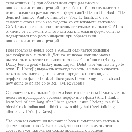
ские отличия: 1) при образовании отрицательных и
вопросительных конструкций превербальный done нуждается в
использовании грамматической формы ain't (Не ain't finished - *Не
done not finished; Aint he finished? - Vone he finished?), что
свидетельствует как о его сходстве со смысловыми глаголами
СтАЯ, так и о его отличии от вспомогательных глаголов СтАЯ; в
отличие от вспомогательного глагола глагольная форма done не
подвергается процессу инверсии при образовании
вопросительных конструкций.
Превербальная форма been в ААСЭД отличается большим
разнообразием значений. Данное языковое явление может
выступать в качестве смыслового глагола бытийности (But ту
Daddy been a great whiskey man. Liquor. Didnt have 'em less he go to
town [B. Horry]); выражать аспектуальность, а именно служить
показателем настоящего времени, продолженного вида и
перфектной фазы (Lord, all these years I been living in church and
now going to db and go to hell. [M. Reynolds]).
Сочетаемость глагольной формы been с причастием II указывает на
действие прошедшего времени перфектной фазы (And I think I
learn both of dem long after I been grown, 'cause I belong to a full-
blood Creek Indian and I didn't know nothing but Creek talk bng
afterde Civil War [L Davis]).
Что касается сочетания показателя been и смыслового глагола в
форме инфинитива (/ been know), то оно по своему значению
соответствует глагольной форме прошедшего времени