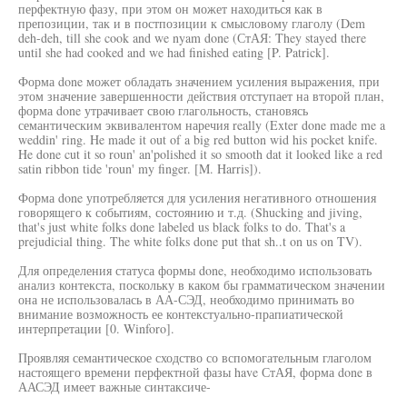
перфектную фазу, при этом он может находиться как в
препозиции, так и в постпозиции к смысловому глаголу (Dem
deh-deh, till she cook and we nyam done (СтАЯ: They stayed there
until she had cooked and we had finished eating [P. Patrick].
Форма done может обладать значением усиления выражения, при
этом значение завершенности действия отступает на второй план,
форма done утрачивает свою глагольность, становясь
семантическим эквивалентом наречия really (Exter done made me a
weddin' ring. He made it out of a big red button wid his pocket knife.
He done cut it so roun' an'polished it so smooth dat it looked like a red
satin ribbon tide 'roun' my finger. [M. Harris]).
Форма done употребляется для усиления негативного отношения
говорящего к событиям, состоянию и т.д. (Shucking and jiving,
that's just white folks done labeled us black folks to do. That's a
prejudicial thing. The white folks done put that sh..t on us on TV).
Для определения статуса формы done, необходимо использовать
анализ контекста, поскольку в каком бы грамматическом значении
она не использовалась в АА-СЭД, необходимо принимать во
внимание возможность ее контекстуально-прапиатической
интерпретации [0. Winforo].
Проявляя семантическое сходство со вспомогательным глаголом
настоящего времени перфектной фазы have СтАЯ, форма done в
ААСЭД имеет важные синтаксиче-