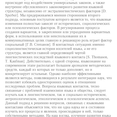
происходят под воздействием универсальных законов, а также
внутренне обусловленного закономерного развития языковой
структуры, независимо от экстралингвистических факторов [D.
Sperber]. Мы придерживаемся мнения сторонников второго
подхода, основным постулатом которого является то, что языковые
изменения полностью зависят от исторических, социологических
или психологических факторов. В регулировании процесса
создания вариантов, в закреплении или упразднении вариантных
форм, в использовании или неиспользовании их в
коммуникативных целях главную и решающую роль играет фактор
социальный [Г.В. Степанов]. В контактных ситуациях именно
социолингвистическая история носителей языка, а не его
структура, является главной определяющей чертой
лингвистических последствий языкового контакта [S. Thomason,
Т. Kaufman]. Действительно, с одной стороны, языкознание на
современном этапе располагает большим арсеналом методических
средств, каждый из которых не только дополняет, но и
конкретизирует остальные. Однако наиболее эффективными
являются методы, появляющиеся в результате интеграции наук, что
позволяет избежать односторонних оценок в отношении
исследуемых проблем. Вопросы языковых контактов, тесно
связанные с проблемой взаимосвязи языка и общества, следует
изучать как в лингвистическом, так и социально-историческом,
антропологическом, этнологическом и психологическом аспектах.
Данный подход к решению вопросов, связанных с языковыми
контактами объясняется тем, что ни одна наука не в состоянии
изучить все процессы и явления, происходящие в ней, только
собственными методами. На наш взгляд, изучение развития языка