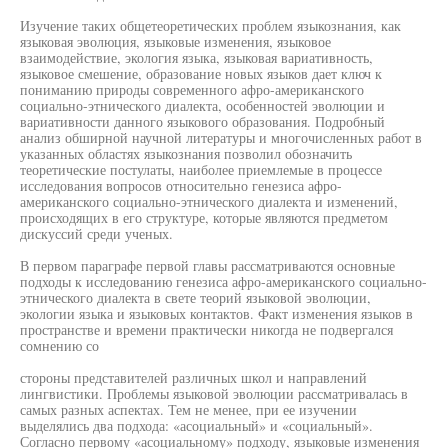
Изучение таких общетеоретических проблем языкознания, как
языковая эволюция, языковые изменения, языковое
взаимодействие, экология языка, языковая вариативность,
языковое смешение, образование новых языков дает ключ к
пониманию природы современного афро-американского
социально-этнического диалекта, особенностей эволюции и
вариативности данного языкового образования. Подробный
анализ обширной научной литературы и многочисленных работ в
указанных областях языкознания позволил обозначить
теоретические постулаты, наиболее приемлемые в процессе
исследования вопросов относительно генезиса афро-
американского социально-этнического диалекта и изменений,
происходящих в его структуре, которые являются предметом
дискуссий среди ученых.
В первом параграфе первой главы рассматриваются основные
подходы к исследованию генезиса афро-американского социально-
этнического диалекта в свете теорий языковой эволюции,
экологии языка и языковых контактов. Факт изменения языков в
пространстве и времени практически никогда не подвергался
сомнению со
стороны представителей различных школ и направлений
лингвистики. Проблемы языковой эволюции рассматривалась в
самых разных аспектах. Тем не менее, при ее изучении
выделялись два подхода: «асоциальный» и «социальный».
Согласно первому «асоциальному» подходу, языковые изменения