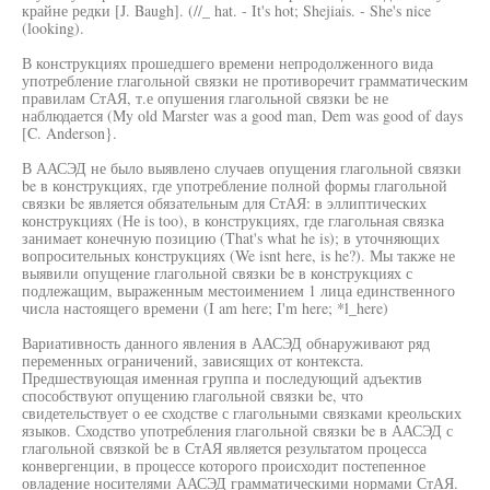
крайне редки [J. Baugh]. (//_ hat. - It's hot; Shejiais. - She's nice
(looking).
В конструкциях прошедшего времени непродолженного вида
употребление глагольной связки не противоречит грамматическим
правилам СтАЯ, т.е опушения глагольной связки be не
наблюдается (My old Marster was a good man, Dem was good of days
[C. Anderson}.
В ААСЭД не было выявлено случаев опущения глагольной связки
be в конструкциях, где употребление полной формы глагольной
связки be является обязательным для СтАЯ: в эллиптических
конструкциях (Не is too), в конструкциях, где глагольная связка
занимает конечную позицию (That's what he is); в уточняющих
вопросительных конструкциях (We isnt here, is he?). Мы также не
выявили опущение глагольной связки be в конструкциях с
подлежащим, выраженным местоимением 1 лица единственного
числа настоящего времени (I am here; I'm here; *l_here)
Вариативность данного явления в ААСЭД обнаруживают ряд
переменных ограничений, зависящих от контекста.
Предшествующая именная группа и последующий адъектив
способствуют опущению глагольной связки be, что
свидетельствует о ее сходстве с глагольными связками креольских
языков. Сходство употребления глагольной связки be в ААСЭД с
глагольной связкой be в СтАЯ является результатом процесса
конвергенции, в процессе которого происходит постепенное
овладение носителями ААСЭД грамматическими нормами СтАЯ.