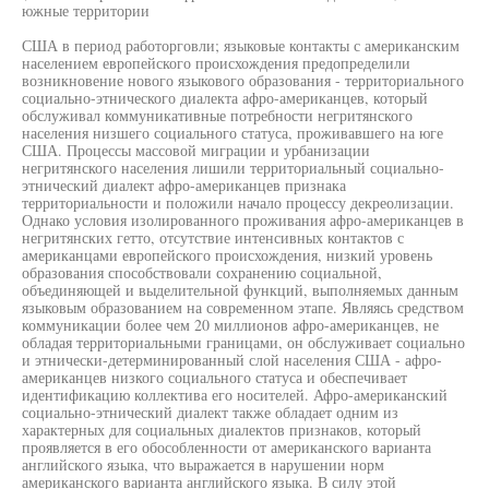
южные территории
США в период работорговли; языковые контакты с американским
населением европейского происхождения предопределили
возникновение нового языкового образования - территориального
социально-этнического диалекта афро-американцев, который
обслуживал коммуникативные потребности негритянского
населения низшего социального статуса, проживавшего на юге
США. Процессы массовой миграции и урбанизации
негритянского населения лишили территориальный социально-
этнический диалект афро-американцев признака
территориальности и положили начало процессу декреолизации.
Однако условия изолированного проживания афро-американцев в
негритянских гетто, отсутствие интенсивных контактов с
американцами европейского происхождения, низкий уровень
образования способствовали сохранению социальной,
объединяющей и выделительной функций, выполняемых данным
языковым образованием на современном этапе. Являясь средством
коммуникации более чем 20 миллионов афро-американцев, не
обладая территориальными границами, он обслуживает социально
и этнически-детерминированный слой населения США - афро-
американцев низкого социального статуса и обеспечивает
идентификацию коллектива его носителей. Афро-американский
социально-этнический диалект также обладает одним из
характерных для социальных диалектов признаков, который
проявляется в его обособленности от американского варианта
английского языка, что выражается в нарушении норм
американского варианта английского языка. В силу этой