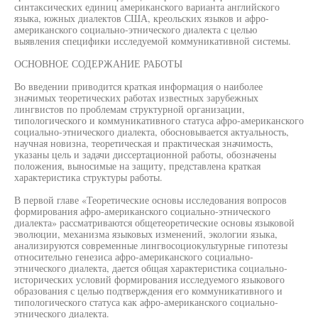
синтаксических единиц американского варианта английского
языка, южных диалектов США, креольских языков и афро-
американского социально-этнического диалекта с целью
выявления специфики исследуемой коммуникативной системы.
ОСНОВНОЕ СОДЕРЖАНИЕ РАБОТЫ
Во введении приводится краткая информация о наиболее
значимых теоретических работах известных зарубежных
лингвистов по проблемам структурной организации,
типологического и коммуникативного статуса афро-американского
социально-этнического диалекта, обосновывается актуальность,
научная новизна, теоретическая и практическая значимость,
указаны цель и задачи диссертационной работы, обозначены
положения, выносимые на защиту, представлена краткая
характеристика структуры работы.
В первой главе «Теоретические основы исследования вопросов
формирования афро-американского социально-этнического
диалекта» рассматриваются общетеоретические основы языковой
эволюции, механизма языковых изменений, экологии языка,
анализируются современные лингвосоциокультурные гипотезы
относительно генезиса афро-американского социально-
этнического диалекта, дается общая характеристика социально-
исторических условий формирования исследуемого языкового
образования с целью подтверждения его коммуникативного и
типологического статуса как афро-американского социально-
этнического диалекта.