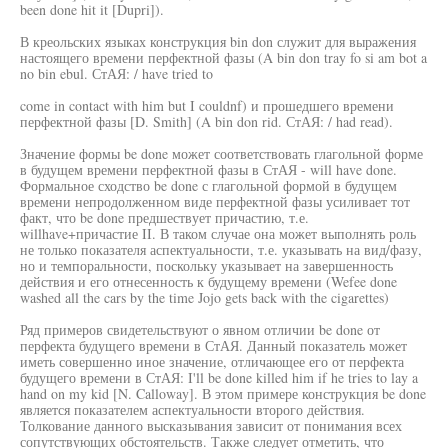
been done hit it [Dupri]).
В креольских языках конструкция bin don служит для выражения
настоящего времени перфектной фазы (A bin don tray fo si am bot a
no bin ebul. СтАЯ: / have tried to
come in contact with him but I couldnf) и прошедшего времени
перфектной фазы [D. Smith] (A bin don rid. СтАЯ: / had read).
Значение формы be done может соответствовать глагольной форме
в будущем времени перфектной фазы в СтАЯ - will have done.
Формальное сходство be done с глагольной формой в будущем
времени непродолженном виде перфектной фазы усиливает тот
факт, что be done предшествует причастию, т.е.
willhave+причастие II. В таком случае она может выполнять роль
не только показателя аспектуальности, т.е. указывать на вид/фазу,
но и темпоральности, поскольку указывает на завершенность
действия и его отнесенность к будущему времени (Wefee done
washed all the cars by the time Jojo gets back with the cigarettes)
Ряд примеров свидетельствуют о явном отличии be done от
перфекта будущего времени в СтАЯ. Данный показатель может
иметь совершенно иное значение, отличающее его от перфекта
будущего времени в СтАЯ: I'll be done killed him if he tries to lay a
hand on my kid [N. Calloway]. В этом примере конструкция be done
является показателем аспектуальности второго действия.
Толкование данного высказывания зависит от понимания всех
сопутствующих обстоятельств. Также следует отметить, что