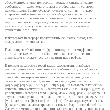
обособленности многие грамматические и стилистические
особенности исследуемого языкового образования остаются
неизменными. Таким образом, следует отметить, что афро-
американский социально-этнический диалект является
специфическим языковым образованием, поскольку, утратив
территориальную специфику, он не растворился в новой
лингвосоциокультурной среде и сохранил социальные и
этнические признаки.
В четвертом параграфе представлены основные выводы по
содержанию первой главы.
Глава вторая «Особенности функционирования морфолого-
синтаксических единиц в афро-американском социально-
этническом диалекте» состоит из пяти параграфов.
В первом параграфе второй главы рассмотрены наиболее
распространенные специфические особенности употребления
гласных и согласных (и их сочетаний) в различных позициях в
слове. Афро-американский социально-этнический диалект
отличается наличием: 1) монофтонгизации дифтонгов ([ai] > [a:];
[oi] > [о]; [ei] > [ej; [ouj > [о]; [аи] > [а]); 2) метатезы в конечных
консонантных сочетаниях (кластерах) (ask > [aks], grasp > [graps]);
упрощения кластеров (hand > [nan], desk> [des], post > [pos]); мены
звуков: pofafo-[bateito]; bad[bae:t], this > [dis], father> [fade], with >
[wit], bathroom > [baesrum], thin > [tin]. Реализация глухого th как
[t] характерна для англокреольских языков Карибского бассейна.
Следует отметить, что упрощение кластеров в афро-американском