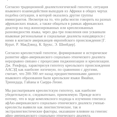
Согласно традиционной диалектологической гипотезе, ситуация
языкового взаимодействия выходцев из Африки в общих чертах
подобна ситуации, в которой оказались другие группы
иммигрантов. Несмотря на то, что рабы могли говорить на разных
африканских языках, а также общаться в рамках африканских
диаспор на пид-жинизированных или креолизованных
разновидностях языка, через два-три поколения они усваивали
языковые региональные и социальные диалекты находящихся с
ними в контакте американцев европейского происхождения [Г.
Курат, Р. МакДэвид, К. Брукс, Э. Шнейдер].
Согласно креолистской гипотезе, формирование и историческое
развитие афро-американского социально-этнического диалекта
неразрывно связано с процессами пиджинизации и креолизации.
Дж. Рикфорд, характеризуя гипотезу креольского происхождения
ААСЭД как наиболее логичную, по сравнению с другими,
считает, что 200-300 лет назад предшественниками данного
языкового образования были креольские языки Ямайки,
Тринидада, Гайаны и Сьерра-Леоне.
Мы рассматриваем креолистскую гипотезу, как наиболее
убедительную и, следовательно, приемлемую. Прежде всего
потому, что в ходе комплексного подхода к изучению генезиса
афАю-американского социально-этнического диалекта ученые-
креолисты выявили как лингвистические, так и
экстралингвистические факторы, оказавшие влияние на генезис
афро-американского социально-этнического диалекта.