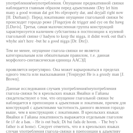
употребления/неупотребления. Опущение предикативной связки
наблюдается главным образом перед адъективами (Dey let him
many a good woman dat got bts ofproperty dar, and deyjall right now
[H. Durham]). Перед локативами опущение глагольной связки be
происходит гораздо реже {Fingerjon de trigger and eye on the hawg
[LDavis]. Третья, самая малочисленная группа конструкций
характеризуется наличием субстантива в постпозиции к нулевой
глагольной связке (/ hadyou to keep the nigga, it didnt work out that's
whyhe ain't here -but he a good nigga [Dr. Dre]).
Тем не менее, опущение глагола-связки не является
категориальным или обязательным правилом, т.е. данная
морфолого-синтаксическая единица ААСЭД
проявляется нерегулярно. Она может варьироваться в пределах
одного текста или высказывания {Youjnypet Не is a greedy man [J.
Brown].
Данные исследования случаев употребления/неупотребления
глагола-связки be в креольских языках Ямайки и Гайаны
свидетельствуют о том, что опущение глагольной связки be
наблюдается в препозиции к адъективам и локативам, причем для
конструкций с адъективами частотность данного явления гораздо
выше, чем в конструкциях с локативами. В креольских языках
Ямайки и Гайаны локативность выражается отдельным глаголом
бе (// de а Ьак. - Не is out back; Di bai fada de hoom. - The boy's
father is at home). Следует отметить, что и в креольских языках
случаи употребления глагола-связки в препозиции к адъективу