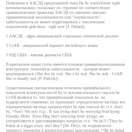
Появление в ААСЭД предложений типа Не be waitin'forme right
nowневозможно, поскольку их строение не соответствуют
грамматическим правилам ААСЭД по причине лексико-
грамматической несочетаемости или "неуместности":
хабитуальность не может коррелировать с лексическим
показателем действия - right now [J. Dillard].
1 ААСЭД - афро-американский социально-этнический диалект
2 СтАЯ - американский вариант английского языка
3 ЮД США - южные диалекты США
В креольском языке гулла имеется похожая грамматикализованная
конструкция -показатель хабитуальности, - которая может
редуцироваться {She doz be sick. She z be sick. She be sick - СтАЯ:
She is usually sick [P. Patrick]).
Существенным синтаксическим отличием превербального
показателя аспектуаль-ности be от вспомогательного глагола be
СтАЯ является то, что превербальный показатель be, не
подвергается стяжению; не принимает отрицательную частицу not,
отрицательная частица предшествует be при глаголе do (т.е. don't
be, *'ben't *be not) (Ср.: If you living don't be worrying bout'dying
[Goodie Mob] -Ifyou Mng ben't worrying bout' dying); не
употребляется в удостоверяющих вопросах (т.е. *be he?) (They be
bokin at a nigga crazy, ain't they? [Dr. Dre]); не подвергается
процессу инверсии в вопросительных конструкциях (*Ве he doing