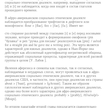
социально-этническом диалекте, например, выпадение согласных
[d] и [t] не наблюдается, когда они входят в состав глаголов
прошедшего времени.
В adppo-американском социально-этническом диалекте
наблюдается преобразование трифтонгов в дифтонги или
монофтонги: flour > [flae], fire > [fae], [fa:]. Имеет ме-
сто стирание различий между гласными [i] и [е] перед носовыми
звуками, которое приводит к формированию омофонов (pin
"булавка" и реп "ручка для письма" реализуются как [pin]: / as/red
for a straight pin and he gave me a writing pen). Эта черта является
характерной для южных диалектов, однако в Нью-Йорке она
действует как абсолютный идентификатор негритянской общины,
отражающий социальные процессы, характерные для всей расовой
группы в целом [У. Лабов ].
Явления аферезиса и синкопы как гласных, так и согласных,
наблюдаемые в неударных слогах, могут проявляться как в афро-
американском социально-этническом диалекте, так и в других
диалектах США, в частности, они присущи диалектам юга страны:
about > ['baut], government > fgAvmnt]. Таким же образом
гаплология может наблюдаться в других американских диалектах,
однако она более всего характерна для афро-американского
социально-этнического диалекта: probably > [prably], /tf/ss/ss/p/>
[Misipi].
So втором параграфе второй главы предлагается сравнительно-