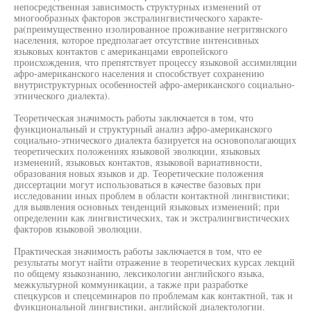
непосредственная зависимость структурных изменений от
многообразных факторов экстралингвистического характе-
ра(преимущественно изолированное проживание негритянского
населения, которое предполагает отсутствие интенсивных
языковых контактов с американцами европейского
происхождения, что препятствует процессу языковой ассимиляции
афро-американского населения и способствует сохранению
внутриструктурных особенностей афро-американского социально-
этнического диалекта).
Теоретическая значимость работы заключается в том, что
функциональный и структурный анализ афро-американского
социально-этнического диалекта базируется на основополагающих
теоретических положениях языковой эволюции, языковых
изменений, языковых контактов, языковой вариативности,
образования новых языков и др. Теоретические положения
диссертации могут использоваться в качестве базовых при
исследовании иных проблем в области контактной лингвистики;
для выявления основных тенденций языковых изменений; при
определении как лингвистических, так и экстралингвистических
факторов языковой эволюции.
Практическая значимость работы заключается в том, что ее
результаты могут найти отражение в теоретических курсах лекций
по общему языкознанию, лексикологии английского языка,
межкультурной коммуникации, а также при разработке
спецкурсов и спецсеминаров по проблемам как контактной, так и
функциональной лингвистики, английской диалектологии.