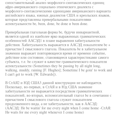
сопоставительный анализ морфолого-синтаксических единиц
афро-американского социально-этнического диалекта с
морфолого-синтаксическими единицами американского варианта
английского языка, южных диалектов США и креольских языков,
которые представлены превербальными показателями
аспектуальности be, been, done, be done и been done.
Превербальная глагольная форма be, будучи инвариантной,
является одной из наиболее ярко выраженных грамматических
особенностей ААСЭД1 в плане выражения хабитуальности
действия. Хабитуальность выражается в ААСЭД показателем be +
причастие I смыслового глагола. Показатель be в хабитуальном
значении выражает повторяющееся время от времени событие,
действие или состояние, становящееся характеристиками самого
субъекта, т.е. be служит в качестве грамматического показателя
аспектуальности (Sometimes they be passing by all night long,
walking, muddy, raining [F. Hughes]; Sometime I be goin' to work and
I can't get to work [W. Edwards]).
В СтАЯ2 и ЮД США3 данной конструкции не наблюдается.
Поскольку, во-первых, в СтАЯ и в Юд США значение
хабитуальности не выражается посредством грамматических
показателей, во-вторых, вспомогательный глагол be в сочетании с
причастием I смыслового глагола служит показателем
продолженного вида, а не хабитуальности, как в ААСЭД:
(ААСЭД: Не be waitin' for me every night when I come home -СтАЯ:
Не waits for me every night whenever I come home)