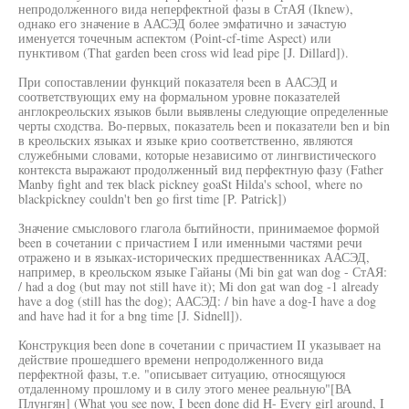
непродолженного вида неперфектной фазы в СтАЯ (Iknew),
однако его значение в ААСЭД более эмфатично и зачастую
именуется точечным аспектом (Point-cf-time Aspect) или
пунктивом (That garden been cross wid lead pipe [J. Dillard]).
При сопоставлении функций показателя been в ААСЭД и
соответствующих ему на формальном уровне показателей
англокреольских языков были выявлены следующие определенные
черты сходства. Во-первых, показатель been и показатели ben и bin
в креольских языках и языке крио соответственно, являются
служебными словами, которые независимо от лингвистического
контекста выражают продолженный вид перфектную фазу (Father
Manby fight and тек black pickney goaSt Hilda's school, where no
blackpickney couldn't ben go first time [P. Patrick])
Значение смыслового глагола бытийности, принимаемое формой
been в сочетании с причастием I или именными частями речи
отражено и в языках-исторических предшественниках ААСЭД,
например, в креольском языке Гайаны (Mi bin gat wan dog - СтАЯ:
/ had a dog (but may not still have it); Mi don gat wan dog -1 already
have a dog (still has the dog); ААСЭД: / bin have a dog-I have a dog
and have had it for a bng time [J. Sidnell]).
Конструкция been done в сочетании с причастием II указывает на
действие прошедшего времени непродолженного вида
перфектной фазы, т.е. "описывает ситуацию, относящуюся
отдаленному прошлому и в силу этого менее реальную"[ВА
Плунгян] (What you see now, I been done did H- Every girl around, I