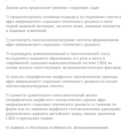
Данная цель предполагает решение следующих задач:
1) проанализировать основные подходы к исследованию генезиса
афро-американского социально-этнического диалекта в свете
теорий языковой эволюции, экологии языка, языковых контактов
и языковых изменений;
2) рассмотреть лингвосоциокультурные гипотезы формирования
афро-американского социально-этнического диалекта;
3) подтвердить коммуникативный и типологический статус
исследуемого языкового образования, его роль и место в
современной социально-коммуникативной системе США на
основе анализа сопутствующих экстралингвистических факторов;
4) описать специфические морфолого-синтаксические единицы
афро-американского социально-этнического диалекта на основе
лингвосоциокультурных гипотез;
5) провести сравнительно-сопоставительный анализ
специфических морфолого-синтаксических единиц афро-
американского социально-этнического диалекта со схожими по
форме или по значению морфолого-синтаксическими единицами
американского варианта английского языка, южных диалектов
США и креольских языков;
6) выявить и обосновать особенности, функционирования