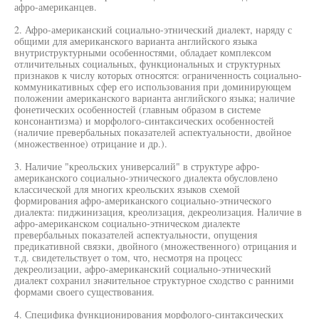
афро-американцев.
2. Афро-американский социально-этнический диалект, наряду с
общими для американского варианта английского языка
внутриструктурными особенностями, обладает комплексом
отличительных социальных, функциональных и структурных
признаков к числу которых относятся: ограниченность социально-
коммуникативных сфер его использования при доминирующем
положении американского варианта английского языка; наличие
фонетических особенностей (главным образом в системе
консонантизма) и морфолого-синтаксических особенностей
(наличие превербальных показателей аспектуальности, двойное
(множественное) отрицание и др.).
3. Наличие "креольских универсалий" в структуре афро-
американского социально-этнического диалекта обусловлено
классической для многих креольских языков схемой
формирования афро-американского социально-этнического
диалекта: пиджинизация, креолизация, декреолизация. Наличие в
афро-американском социально-этническом диалекте
превербальных показателей аспектуальности, опущения
предикативной связки, двойного (множественного) отрицания и
т.д. свидетельствует о том, что, несмотря на процесс
декреолизации, афро-американский социально-этнический
диалект сохранил значительное структурное сходство с ранними
формами своего существования.
4. Специфика функционирования морфолого-синтаксических