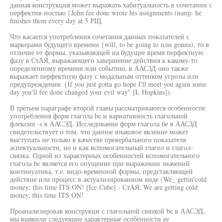
данная конструкция может выражать хабитуальность в сочетании с
перфектив-ностью {John fee done wrote his assignments (напр. he
finishes them every day at 5 РЩ.
Что касается употребления сочетания данных показателей с
маркерами будущего времени {will, to be going to или gonna), то в
отличие от формы, указывающей на будущее время перфектную
фазу в СтАЯ, выражающего завершение действия к какому-то
определенному времени или событию, в ААСЗД оно также
выражает перфектную фазу с модальным оттенком угрозы или
предупреждения: {If you just gotta go hope I'll meet you again some
day you'll fee done changed your evil way" [L Hopkins]).
В третьем параграфе второй главы рассматриваются особенности
употребления форм глагола be и вариативность глагольной
флексии -s в ААСЭД. Исследование форм глагола бе в ААСЗД
свидетельствует о том, что данное языковое явление может
выступать не только в качестве превербального показателя
аспектуальности, но и как вспомогательный глагол и глагол-
связка. Одной из характерных особенностей вспомогательного
глагола be является его опущение при выражении значений
континуатива, т.е. видо-временной формы, представляющей
действие или процесс в актуализированном виде (We_ gettin'cold
money; this time ITS ON! [Ice Cube] - СтАЯ; We are getting cold
money, this time ITS ON!
Проанализировав конструкци с глагольной связкой be в ААСЭД,
мы выявили следующие характерные особенности ее