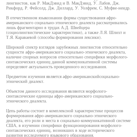
лингвистов, как Р. МакДэвид и В. МакДэвид, У. Лабов, Дж.
Рикфорд, Р. Фейсолд, Дж. Диллард, У. Уолфрем, С. Муфве-неидр.
В отечественном языкознании формы существования афро-
американского социально-этнического диалекта рассматривались
лишь фрагментарно в трудах А.Д. Швейцера
(социолингвистические характеристики), а также Л.Я. Шлихт и
Т.Я. Караваевой (способы формирования лексики).
Широкий спектр взглядов зарубежных лингвистов относительно
сущности афро-американского социально-этнического диалекта,
наличие спорных вопросов относительно специфики морфолого-
синтаксических единиц данной коммуникативной системы
определяют актуальность проведенного исследования.
Предметом изучения является афро-американскийсоциально-
этнический диалект.
Объектом данного исследования являются морфолого-
синтаксические единицы афро-американского социально-
этнического диалекта.
Цепь работы состоит в комплексной характеристике процессов
формирования афро-американского социально-этнического
диалекта, его роли и места в социально-коммуникативной системе
США, в изучении специфики функционирования морфолого-
синтаксических единиц, возникших в ходе исторического
развития исследуемого языкового образования.