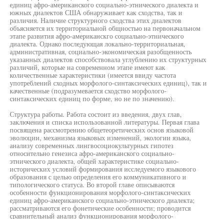
единиц афро-американского социально-этнического диалекта и
южных диалектов США обнаруживает как сходства, так и
различия. Наличие структурного сходства этих диалектов
объясняется их территориальной общностью на первоначальном
этапе развития афро-американскго социально-этнического
диалекта. Однако последующая локально-территориальная,
административная, социально-экономическая разобщенность
указанных диалектов способствовала углублению их структурных
различий, которые на современном этапе имеют как
количественные характеристики (имеется ввиду частота
употреблений сходных морфолого-синтаксических единиц), так и
качественные (подразумевается сходство морфолого-
синтаксических единиц по форме, но не по значению).
Структура работы. Работа состоит из введения, двух глав,
заключения и списка использованной литературы. Первая глава
посвящена рассмотрению общетеоретических основ языковой
эволюции, механизма языковых изменений, экологии языка,
анализу современных лингвосоциокультурных гипотез
относительно генезиса афро-американского социально-
этнического диалекта, общей характеристике социально-
исторических условий формирования исследуемого языкового
образования с целью определения его коммуникативного и
типологического статуса. Во второй главе описываются
особенности функционирования морфолого-синтаксических
единиц афро-американского социально-этнического диалекта;
рассматриваются его фонетические особенности; проводится
сравнительный анализ функционирования морфолого-