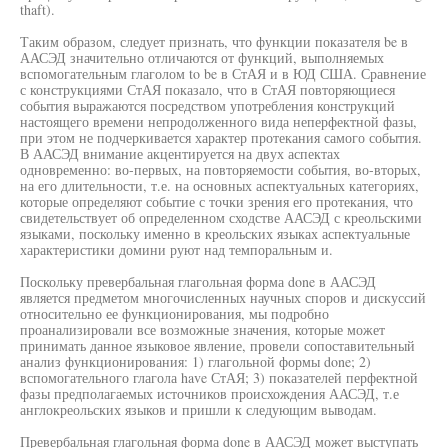
thaft).
Таким образом, следует признать, что функции показателя be в
ААСЭД значительно отличаются от функций, выполняемых
вспомогательным глаголом to be в СтАЯ и в ЮД США. Сравнение
с конструкциями СтАЯ показало, что в СтАЯ повторяющиеся
события выражаются посредством употребления конструкций
настоящего времени непродолженного вида неперфектной фазы,
при этом не подчеркивается характер протекания самого события.
В ААСЭД внимание акцентируется на двух аспектах
одновременно: во-первых, на повторяемости события, во-вторых,
на его длительности, т.е. на основных аспектуальных категориях,
которые определяют событие с точки зрения его протекания, что
свидетельствует об определенном сходстве ААСЭД с креольскими
языками, поскольку именно в креольских языках аспектуальные
характеристики домини руют над темпоральным и.
Поскольку превербальная глагольная форма done в ААСЭД
является предметом многочисленных научных споров и дискуссий
относительно ее функционирования, мы подробно
проанализировали все возможные значения, которые может
принимать данное языковое явление, провели сопоставительный
анализ функционирования: 1) глагольной формы done; 2)
вспомогательного глагола have СтАЯ; 3) показателей перфектной
фазы предполагаемых источников происхождения ААСЭД, т.е
англокреольских языков и пришли к следующим выводам.
Превербальная глагольная форма done в ААСЭД может выступать