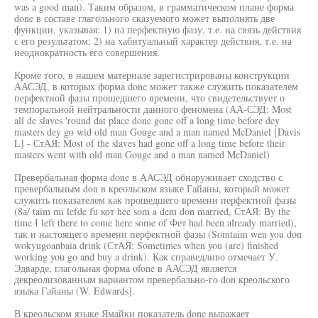
was a good man). Таким образом, в грамматическом плане форма
done в составе глагольного сказуемого может выполнять две
функции, указывая: 1) на перфектную фазу, т.е. на связь действия
с его результатом; 2) на хабитуальный характер действия, т.е. на
неоднократность его совершения.
Кроме того, в нашем материале зарегистрированы конструкции
ААСЭД, в которых форма done может также служить показателем
перфектной фазы прошедшего времени, что свидетельствует о
темпоральной нейтральности данного феномена (АА-СЭД: Most
all de slaves 'round dat place done gone off a long time before dey
masters dey go wid old man Gouge and a man named McDaniel [Davis
L] - СтАЯ: Most of the slaves had gone off a long time before their
masters went with old man Gouge and a man named McDaniel)
Превербальная форма done в ААСЭД обнаруживает сходство с
превербальным don в креольском языке Гайаны, который может
служить показателем как прошедшего времени перфектной фазы
(8а/ taim mi lefde fu кот hee som a dem don married, СтАЯ: By the
time I left there to come here some of Фет had been already married),
так и настоящего времени перфектной фазы (Somtaim wen you don
wokyugoanbaia drink (СтАЯ: Sometimes when you (are) finished
working you go and buy a drink). Как справедливо отмечает У.
Эдварде, глагольная форма ofone в ААСЭД является
декреолизованным вариантом превербально-го don креольского
языка Гайаны (W. Edwards].
В креольском языке Ямайки показатель done выражает