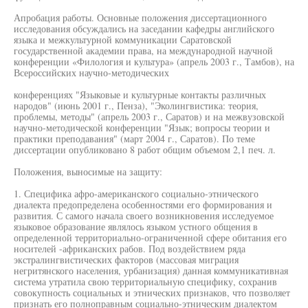
Апробация работы. Основные положения диссертационного
исследования обсуждались на заседании кафедры английского
языка и межкультурной коммуникации Саратовской
государственной академии права, на международной научной
конференции «Филология и культура» (апрель 2003 г., Тамбов), на
Всероссийских научно-методических
конференциях "Языковые и культурные контакты различных
народов" (июнь 2001 г., Пенза), "Эколингвистика: теория,
проблемы, методы" (апрель 2003 г., Саратов) и на межвузовской
научно-методической конференции "Язык; вопросы теории и
практики преподавания" (март 2004 г., Саратов). По теме
диссертации опубликовано 8 работ общим объемом 2,1 печ. л.
Положения, выносимые на защиту:
1. Специфика афро-американского социально-этнического
диалекта предопределена особенностями его формирования и
развития. С самого начала своего возникновения исследуемое
языковое образование являлось языком устного общения в
определенной территориально-ограниченной сфере обитания его
носителей -африканских рабов. Под воздействием ряда
экстралингвистических факторов (массовая миграция
негритянского населения, урбанизация) данная коммуникативная
система утратила свою территориальную специфику, сохранив
совокупность социальных и этнических признаков, что позволяет
признать его полноправным социально-этническим диалектом