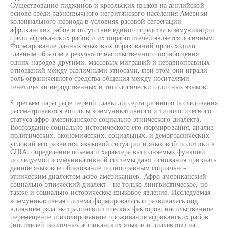
Существование пиджинов и креольских языков на английской
основе среди разноязычного негритянского населения Америки
колониального периода в условиях расовой сегрегации
африканских рабов и отсутствие единого средства коммуникации
среди африканских рабов и их поработителей является логичным.
Формирование данных языковых образований происходило
главным образом в результате насильственного порабощения
одних народов другими, массовых миграций и неравноправных
отношений между различными этносами, при этом они играли
роль ограниченного средства общения между носителями
генетически неродственных и типологически отличных языков.
8 третьем параграфе первой главы диссертационного исследования
рассматриваются вопросы коммуникативного и типологического
статуса афро-американского социально-этнического диалекта.
Воссоздание социально-исторического его формирования, анализ
политических, экономических, социальных, и демографических
условий его развития, языковой ситуации и языковой политики в
США, определение объема и характера выполняемых функций
исследуемой коммуникативной системы дают основания признать
данное языковое образование полноправным социально-
этническим диалектом афро-американцев. Афро-американский
социально-этнический диалект - не только лингвистическое, но
также и социально-историческое языковое явление. Исследуемая
коммуникативная система формировалась и развивалась под
влиянием ряда экстралингвистических факторов: насильственное
перемещение и изолированное проживание африканских рабов
(носителей различных африканских языков и диалектов) на