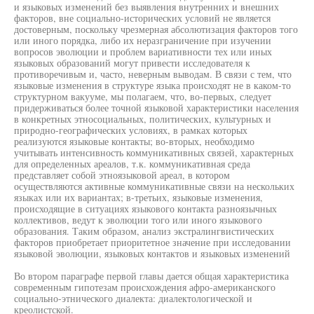
и языковых изменений без выявления внутренних и внешних
факторов, вне социально-исторических условий не является
достоверным, поскольку чрезмерная абсолютизация факторов того
или иного порядка, либо их неразграничение при изучении
вопросов эволюции и проблем вариативности тех или иных
языковых образований могут привести исследователя к
противоречивым и, часто, неверным выводам. В связи с тем, что
языковые изменения в структуре языка происходят не в каком-то
структурном вакууме, мы полагаем, что, во-первых, следует
придерживаться более точной языковой характеристики населения
в конкретных этносоциальных, политических, культурных и
природно-географических условиях, в рамках которых
реализуются языковые контакты; во-вторых, необходимо
учитывать интенсивность коммуникативных связей, характерных
для определенных ареалов, т.к. коммуникативная среда
представляет собой этноязыковой ареал, в котором
осуществляются активные коммуникативные связи на нескольких
языках или их вариантах; в-третьих, языковые изменения,
происходящие в ситуациях языкового контакта разноязычных
коллективов, ведут к эволюции того или иного языкового
образования. Таким образом, анализ экстралингвистических
факторов приобретает приоритетное значение при исследовании
языковой эволюции, языковых контактов и языковых изменений
Во втором параграфе первой главы дается общая характеристика
современным гипотезам происхождения афро-американского
социально-этнического диалекта: диалектологической и
креолистской.