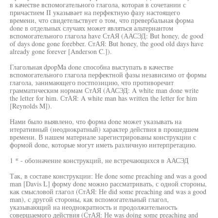
в качестве вспомогательного глагола, которая в сочетании с
причастием II указывает на перфектную фазу настоящего
времени, что свидетельствует о том, что превербальная форма
done в отдельных случаях может являться альтернантом
вспомогательного глагола have СтАЯ (ААСЭД: But honey, de good
of days done gone forebber. СтАЯ: But honey, the good old days have
already gone forever [Anderson C.]).
Глагольная dpopMa done способна выступать в качестве
вспомогательного глагола перфектной фазы независимо от формы
глагола, занимающего постпозицию, что противоречит
грамматическим нормам СтАЯ (ААСЭД: A white man done write
the letter for him. СтАЯ: A white man has written the letter for him
[Reynolds M]).
Нами было выявлено, что форма done может указывать на
итеративный (неоднократный) характер действия в прошедшем
времени. В нашем материале зарегистрированы конструкции с
формой done, которые могут иметь различную интерпретацию.
1 * - обозначение конструкций, не встречающихся в ААСЭД
Так, в составе конструкции: Не done some preaching and was a good
man [Davis L] форму done можно рассматривать, с одной стороны,
как смысловой глагол (СтАЯ: Не did some preaching and was a good
man), с другой стороны, как вспомогательный глагол,
указывающий на неоднократность и продолжительность
совершаемого действия (СтАЯ: Не was doing some preaching and