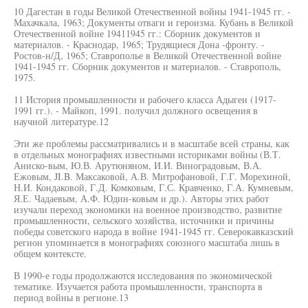
10 Дагестан в годы Великой Отечественной войны 1941-1945 гг. -
Махачкала, 1963; Документы отваги и героизма. Кубань в Великой
Отечественной войне 19411945 гг.: Сборник документов и
материалов. - Краснодар, 1965; Трудящиеся Дона -фронту. -
Ростов-н/Д, 1965; Ставрополье в Великой Отечественной войне
1941-1945 гг. Сборник документов и материалов. - Ставрополь,
1975.
11 История промышленности и рабочего класса Адыгеи (1917-
1991 гг.). - Майкоп, 1991. получил должного освещения в
научной литературе.12
Эти же проблемы рассматривались и в масштабе всей страны, как
в отдельных монографиях известными историками войны (В.Т.
Аниско-вым, Ю.В. Арутюняном, И.И. Виноградовым, В.А.
Ежовым, JI.B. Максаковой, А.В. Митрофановой, Г.Г. Морехиной,
Н.И. Кондаковой, Г.Д. Комковым, Г.С. Кравченко, Г.А. Кумневым,
Я.Е. Чадаевым, А.Ф. Юдин-ковым и др.). Авторы этих работ
изучали переход экономики на военное производство, развитие
промышленности, сельского хозяйства, источники и причины
победы советского народа в войне 1941-1945 гг. Северокавказский
регион упоминается в монографиях союзного масштаба лишь в
общем контексте.
В 1990-е годы продолжаются исследования по экономической
тематике. Изучается работа промышленности, транспорта в
период войны в регионе.13