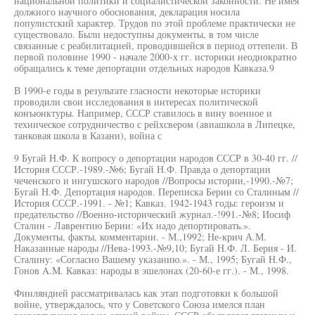
национальной политики и социалистической законности. Не имея
должного научного обоснования, декларация носила
популистский характер. Трудов по этой проблеме практически не
существовало. Были недоступны документы, в том числе
связанные с реабилитацией, проводившейся в период оттепели. В
первой половине 1990 - начале 2000-х гг. историки неоднократно
обращались к теме депортации отдельных народов Кавказа.9
В 1990-е годы в результате гласности некоторые историки
проводили свои исследования в интересах политической
конъюнктуры. Например, СССР ставилось в вину военное и
техническое сотрудничество с рейхсвером (авиашкола в Липецке,
танковая школа в Казани), война с
9 Бугай Н.Ф. К вопросу о депортации народов СССР в 30-40 гг. //
История СССР.-1989.-№6; Бугай Н.Ф. Правда о депортации
чеченского и ингушского народов //Вопросы истории,-1990.-№7;
Бугай Н.Ф. Депортация народов. Переписка Берии со Сталиным //
История СССР.-1991. - №1; Кавказ. 1942-1943 годы: героизм и
предательство //Военно-исторический журнал.-!991.-№8; Иосиф
Сталин - Лаврентию Берии: «Их надо депортировать.».
Документы, факты, комментарии. - М.,1992; Не-крич А.М.
Наказанные народы //Нева-1993.-№9,10; Бугай Н.Ф. Л. Берия - И.
Сталину: «Согласно Вашему указанию.». - М., 1995; Бугай Н.Ф.,
Гонов A.M. Кавказ: народы в эшелонах (20-60-е гг.). - М., 1998.
Финляндией рассматривалась как этап подготовки к большой
войне, утверждалось, что у Советского Союза имелся план