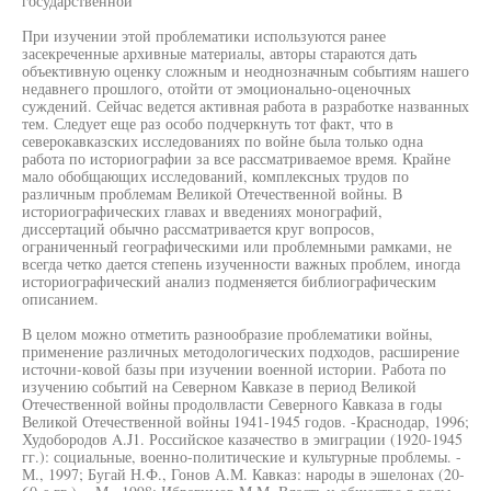
государственной
При изучении этой проблематики используются ранее
засекреченные архивные материалы, авторы стараются дать
объективную оценку сложным и неоднозначным событиям нашего
недавнего прошлого, отойти от эмоционально-оценочных
суждений. Сейчас ведется активная работа в разработке названных
тем. Следует еще раз особо подчеркнуть тот факт, что в
северокавказских исследованиях по войне была только одна
работа по историографии за все рассматриваемое время. Крайне
мало обобщающих исследований, комплексных трудов по
различным проблемам Великой Отечественной войны. В
историографических главах и введениях монографий,
диссертаций обычно рассматривается круг вопросов,
ограниченный географическими или проблемными рамками, не
всегда четко дается степень изученности важных проблем, иногда
историографический анализ подменяется библиографическим
описанием.
В целом можно отметить разнообразие проблематики войны,
применение различных методологических подходов, расширение
источни-ковой базы при изучении военной истории. Работа по
изучению событий на Северном Кавказе в период Великой
Отечественной войны продолвласти Северного Кавказа в годы
Великой Отечественной войны 1941-1945 годов. -Краснодар, 1996;
Худобородов A.J1. Российское казачество в эмиграции (1920-1945
гг.): социальные, военно-политические и культурные проблемы. -
М., 1997; Бугай Н.Ф., Гонов А.М. Кавказ: народы в эшелонах (20-