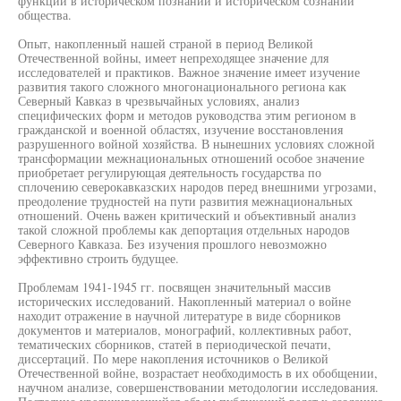
функций в историческом познании и историческом сознании
общества.
Опыт, накопленный нашей страной в период Великой
Отечественной войны, имеет непреходящее значение для
исследователей и практиков. Важное значение имеет изучение
развития такого сложного многонационального региона как
Северный Кавказ в чрезвычайных условиях, анализ
специфических форм и методов руководства этим регионом в
гражданской и военной областях, изучение восстановления
разрушенного войной хозяйства. В нынешних условиях сложной
трансформации межнациональных отношений особое значение
приобретает регулирующая деятельность государства по
сплочению северокавказских народов перед внешними угрозами,
преодоление трудностей на пути развития межнациональных
отношений. Очень важен критический и объективный анализ
такой сложной проблемы как депортация отдельных народов
Северного Кавказа. Без изучения прошлого невозможно
эффективно строить будущее.
Проблемам 1941-1945 гг. посвящен значительный массив
исторических исследований. Накопленный материал о войне
находит отражение в научной литературе в виде сборников
документов и материалов, монографий, коллективных работ,
тематических сборников, статей в периодической печати,
диссертаций. По мере накопления источников о Великой
Отечественной войне, возрастает необходимость в их обобщении,
научном анализе, совершенствовании методологии исследования.