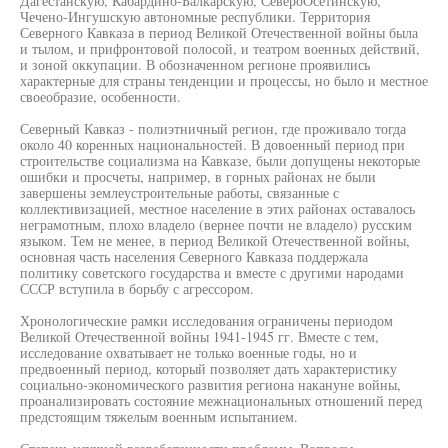
Дагестанскую, Кабардино-Балкарскую, СевероОсетинскую,
Чечено-Ингушскую автономные республики. Территория
Северного Кавказа в период Великой Отечественной войны была
и тылом, и прифронтовой полосой, и театром военных действий,
и зоной оккупации. В обозначенном регионе проявились
характерные для страны тенденции и процессы, но было и местное
своеобразие, особенности.
Северный Кавказ - полиэтничный регион, где проживало тогда
около 40 коренных национальностей. В довоенный период при
строительстве социализма на Кавказе, были допущены некоторые
ошибки и просчеты, например, в горных районах не были
завершены землеустроительные работы, связанные с
коллективизацией, местное население в этих районах оставалось
неграмотным, плохо владело (вернее почти не владело) русским
языком. Тем не менее, в период Великой Отечественной войны,
основная часть населения Северного Кавказа поддержала
политику советского государства и вместе с другими народами
СССР вступила в борьбу с агрессором.
Хронологические рамки исследования ограничены периодом
Великой Отечественной войны 1941-1945 гг. Вместе с тем,
исследование охватывает не только военные годы, но и
предвоенный период, который позволяет дать характеристику
социально-экономического развития региона накануне войны,
проанализировать состояние межнациональных отношений перед
предстоящим тяжелым военным испытанием.