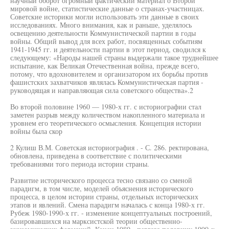
научный оборот огромный фактический материал о Второй
мировой войне, статистические данные о странах-участницах.
Советские историки могли использовать эти данные в своих
исследованиях. Много внимания, как и раньше, уделялось
освещению деятельности Коммунистической партии в годы
войны. Общий вывод для всех работ, посвященных событиям
1941-1945 гг. и деятельности партии в этот период, сводился к
следующему: «Народы нашей страны выдержали такое труднейшее
испытание, как Великая Отечественная война, прежде всего,
потому, что вдохновителем и организатором их борьбы против
фашистских захватчиков являлась Коммунистическая партия -
руководящая и направляющая сила советского общества».2
Во второй половине 1960 — 1980-х гг. с историографии стал
заметен разрыв между количеством накопленного материала и
уровнем его теоретического осмысления. Концепция истории
войны была скор
2 Кулиш В.М. Советская историография . - С. 286. ректирована,
обновлена, приведена в соответствие с политическими
требованиями того периода истории страны.
Развитие исторического процесса тесно связано со сменой
парадигм, в том числе, моделей объяснения исторического
процесса, в целом истории страны, отдельных исторических
этапов и явлений. Смена парадигм началась с конца 1980-х гг.
Рубеж 1980-1990-х гг. - изменение концептуальных построений,
базировавшихся на марксистской теории общественно-