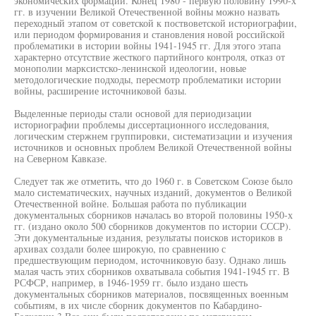
экономических формаций. Конец 1980 - первую половину 1990-х
гг. в изучении Великой Отечественной войны можно назвать
переходный этапом от советской к поствоветской историографии,
или периодом формирования и становления новой российской
проблематики в истории войны 1941-1945 гг. Для этого этапа
характерно отсутствие жесткого партийного контроля, отказ от
монополии марксистско-ленинской идеологии, новые
методологические подходы, пересмотр проблематики истории
войны, расширение источниковой базы.
Выделенные периоды стали основой для периодизации
историографии проблемы диссертационного исследования,
логическим стержнем группировки, систематизации и изучения
источников и основных проблем Великой Отечественной войны
на Северном Кавказе.
Следует так же отметить, что до 1960 г. в Советском Союзе было
мало систематических, научных изданий, документов о Великой
Отечественной войне. Большая работа по публикации
документальных сборников началась во второй половины 1950-х
гг. (издано около 500 сборников документов по истории СССР).
Эти документальные издания, результаты поисков историков в
архивах создали более широкую, по сравнению с
предшествующим периодом, источниковую базу. Однако лишь
малая часть этих сборников охватывала события 1941-1945 гг. В
РСФСР, например, в 1946-1959 гг. было издано шесть
документальных сборников материалов, посвященных военным
событиям, в их числе сборник документов по Кабардино-