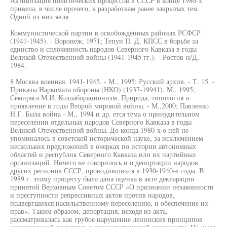
Активизация политических процессов в СССР в конце 1980-х
привела, в числе прочего, к разработкам ранее закрытых тем.
Одной из них явля
Коммунистической партии в освобождённых районах РСФСР
(1941-1945). - Воронеж, 1971; Тепун П. Д. КПСС в борьбе за
единство и сплоченность народов Северного Кавказа в годы
Великой Отечественной войны (1941-1945 гг.). - Ростов-н/Д,
1984.
8 Москва военная. 1941-1945. - М., 1995; Русский архив. - Т. 15. -
Приказы Наркомата обороны (НКО) (1937-19941), М., 1995;
Семиряга М.И. Коллаборационизм. Природа, типология и
проявление в годы Второй мировой войны. - М.,2000; Павленко
Н.Г. Была война - М., 1994 и др. ется тема о принудительном
переселении отдельных народов Северного Кавказа в годы
Великой Отечественной войны. До конца 1980-х о ней не
упоминалось в советской исторической науке, за исключением
нескольких предложений в очерках по истории автономных
областей и республик Северного Кавказа или их партийных
организаций. Ничего не говорилось и о депортации народов
других регионов СССР, проводившихся в 1930-1940-е годы. В
1989 г. этому процессу была дана оценка в акте декларации
принятой Верховным Советом СССР «О признании незаконности
и преступности репрессивных актов против народов,
подвергшихся насильственному переселению, и обеспечение их
прав». Таким образом, депортация, исходя из акта,
рассматривалась как грубое нарушение ленинских принципов