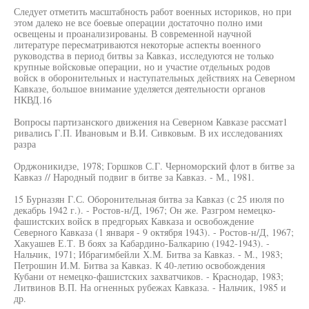
Следует отметить масштабность работ военных историков, но при
этом далеко не все боевые операции достаточно полно ими
освещены и проанализированы. В современной научной
литературе пересматриваются некоторые аспекты военного
руководства в период битвы за Кавказ, исследуются не только
крупные войсковые операции, но и участие отдельных родов
войск в оборонительных и наступательных действиях на Северном
Кавказе, большое внимание уделяется деятельности органов
НКВД.16
Вопросы партизанского движения на Северном Кавказе рассмат1
ривались Г.П. Ивановым и В.И. Сивковым. В их исследованиях
разра
Орджоникидзе, 1978; Горшков С.Г. Черноморский флот в битве за
Кавказ // Народный подвиг в битве за Кавказ. - М., 1981.
15 Бурназян Г.С. Оборонительная битва за Кавказ (с 25 июля по
декабрь 1942 г.). - Ростов-н/Д, 1967; Он же. Разгром немецко-
фашистских войск в предгорьях Кавказа и освобождение
Северного Кавказа (1 января - 9 октября 1943). - Ростов-н/Д, 1967;
Хакуашев Е.Т. В боях за Кабардино-Балкарию (1942-1943). -
Нальчик, 1971; Ибрагимбейли Х.М. Битва за Кавказ. - М., 1983;
Петрошин И.М. Битва за Кавказ. К 40-летию освобождения
Кубани от немецко-фашистских захватчиков. - Краснодар, 1983;
Литвинов В.П. На огненных рубежах Кавказа. - Нальчик, 1985 и
др.