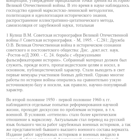
концепции, утверждение официальной точки зрения на историю
Великой Отечественной войны. В это время в науке наблюдалось
господство единой марксистско-ленинской методологии,
политизация и идеологизация исторического знания,
распространение иллюстративно-цитатнического метода,
самоизоляция от зарубежной науки, тотальная
1 Кулиш В.М. Советская историография Великой Отечественной
войны // Советская историография. - М, 1995. - С.281; Дружба
О.В. Великая Отечественная война в историческом сознании
советского и постсоветского общества: Дис. .докт.ист. наук.
-Ростов-н/Д 2000. - С. 24. борьба с «буржуазными
фальсификаторами истории». Собранный материал должен был
служить, прежде всего, пропагандистским целям и носил, в
основном, публицистический характер. Стали выходить в свет
первые мемуары участников боевых действий. Однако многие
работы по истории войны опирались на сравнительно узкую
источниковую базу и носили, как правило, научно-популярный
характер.
Во второй половине 1950 - первой половине 1960-х гг.
наблюдаются отдельные попытки реформирования научной
жизни, проходят дискуссии по проблемам истории, в т.ч.
военной. В условиях «оттепели» стало более критическим
отношение к марксизму. Актуальным стал перевод на русский
язык большого числа работ зарубежных военных историков, а так
же представителей бывшего высшего военного состава вермахта.
Издание работ зарубежных историков и военных вводило в