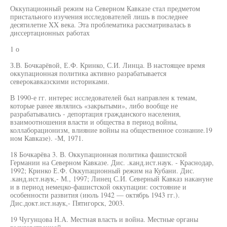
Оккупационный режим на Северном Кавказе стал предметом
пристального изучения исследователей лишь в последнее
десятилетие XX века. Эта проблематика рассматривалась в
диссертационных работах
1 о
З.В. Бочкарёвой, Е.Ф. Кринко, С.И. Линца. В настоящее время
оккупационная политика активно разрабатывается
северокавказскими историками.
В 1990-е гг. интерес исследователей был направлен к темам,
которые ранее являлись «закрытыми», либо вообще не
разрабатывались - депортация гражданского населения,
взаимоотношения власти и общества в период войны,
коллаборационизм, влияние войны на общественное сознание.19
ном Кавказе). -М, 1971.
18 Бочкарёва 3. В. Оккупационная политика фашистской
Германии на Северном Кавказе. Дис. .канд.ист.наук. - Краснодар,
1992; Кринко Е.Ф. Оккупационный режим на Кубани. Дис.
.канд.ист.наук,- М., 1997; Линец С.И. Северный Кавказ накануне
и в период немецко-фашистской оккупации: состояние и
особенности развития (июль 1942 — октябрь 1943 гг.).
Дис.докт.ист.наук,- Пятигорск, 2003.
19 Чугунцова Н.А. Местная власть и война. Местные органы