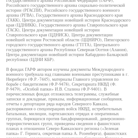
Государственного архива Российской Федерации (ГАРФ),
Российского государственного архива социально-политической
истории (РГАСПИ), Российского государственного военного
архива (РГВА), Государственного архива Краснодарского края
(ГАКК), Центра документации новейшей истории Краснодарского
края (ЦДНИКК), Государственного архива Ставропольского края
(ГАСК), Центра документации новейшей истории
Ставропольского края (ЦДНИСК), Центра документации
новейшей истории Ростовской области (ЦЦНИРО), Пятигорского
городского государственного архива (ГТГГА), Центрального
государственного архива Республики Северная Осетия (Алания),
Центра документации новейшей истории Кабардино-Балкарской
республики (ЦДНИ КБР).
В фондах ГАРФ автором изучены документы Международного
военного трибунала над главными военными преступниками в г.
Нюрнберге (Ф.Р.-7445), материалы Главного управления по
борьбе с бандитизмом (Ф.Р-9478), Секретариата НКВД (Ф.
Р-9479), «Особой папки» И.В. Сталина (Ф.Р-9401). В
перечисленных фондах отложились телеграммы, служебные
записки и докладные, приказы, информационные сообщения,
отчеты о депортации ряда народов Северного Кавказа,
распоряжения о спецоперациях войск НКВД, истребительных
батальонах, милиции, партизанских отрядах и оперативных
группах, борющихся против бандформирований, диверсионно-
террористических групп, приведены сведения о фашистских
планах в отношении Северо-Кавказского региона («Зеленая
папка» Г. Геринга, секретная папка А. Розенберга), фашистских