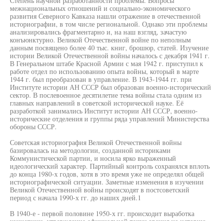
Степень научной разработанности проблемы. Вопросы
межнациональных отношений и социально-экономического
развития Северного Кавказа нашли отражение в отечественной
историографии, в том числе региональной. Однако эти проблемы
анализировались фрагментарно и, на наш взгляд, зачастую
конъюнктурно. Великой Отечественной войне по неполным
данным посвящено более 40 тыс. книг, брошюр, статей. Изучение
истории Великой Отечественной войны началось с декабря 1941 г.
В Генеральном штабе Красной Армии с мая 1942 г. приступил к
работе отдел по использованию опыта войны, который в марте
1944 г. был преобразован в управление. В 1943-1944 гг. при
Институте истории АН СССР был образован военно-исторический
сектор. В послевоенное десятилетие тема войны стала одним из
главных направлений в советской исторической науке. Её
разработкой занимались Институт истории АН СССР, военно-
исторические отделения и группы ряда управлений Министерства
обороны СССР.
Советская историография Великой Отечественной войны
базировалась на методологии, созданной историками
Коммунистической партии, и носила ярко выраженный
идеологический характер. Партийный контроль сохранялся вплоть
до конца 1980-х годов, хотя в это время уже не определял общей
историографической ситуации. Заметные изменения в изучении
Великой Отечественной войны происходят в постсоветский
период с начала 1990-х гг. до наших дней.1
В 1940-е - первой половине 1950-х гг. происходит выработка