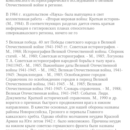
комплексного историографического исследования о Великой
Отечественной войне в регионе.
В 1984 г. издательством «Наука» была выпущена в свет
коллективная работа - «Вторая мировая война: Краткая история»
(М., 1984). В соответствующих разделах дается очень краткая
информация о гитлеровских планах относительно
северокавказского региона, ничего не го
5 Великая победа. 40 лет Победы советского народа в Великой
Отечественной войне 1941-1945 гг. Советская историография. -
М., 1988; Историография Великой Отечественной войны. Сборник
статей. - М., 1980; Советская историография. - М., 1985; Логунова
Т.А. Советская историография народной борьбы в тылу врага.
19411945,- М., 1985; Важнейшие даты Великой Отечественной
войны 1941-1945. - М., 1982; Великая Отечественная война, 1941-
1945: Энциклопедия. - М., 1985; Освобождение городов:
Справочник по освобождению городов в период Великой
Отечественной войны, 1941-1945. - М., 1985; Великая
Отечественная война 1941-1945: Словарь-справочник. - М., 1988;
Великая Отечественная война, 1941-1945: События. Люди.
Документы: Краткий исторический справочник. М., 1990 и др.
ворится о причинах быстрого продвижения врага в южном
направлении. В качестве основных для нашей обороны названы
районы Новороссийска, Грозного и перевалы Главного
кавказского хребта. Однако обойти молчанием неудачи Красной
Армии на Юге летом 1942 г. было невозможно. Причины неудач
на южном крыле советско-германского фронта были названы