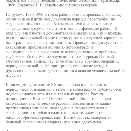
оккупантов в годы Великой Отечественной войны. - Краснодар,
1969; Кондакова Н.И. Идейно-политическая борьба
На рубеже 1980-1990-х годов работа активизировалась. Поначалу
официальные партийные документы периода перестройки не
содержали ничего нового. Затем стали публиковаться ранее
запрещенные докумено тальные и монографические работы. В
ряде случаев работы и документальные материалы, как и прежде,
носили выборочный (и уже поэтому) конъюнктурный характер и
были рассчитаны на сенсационность. Проводились дискуссии по
актуальным проблемам войны. В историографии
формулировались новые важные исследовательские проблемы:
глубокое и обстоятельное изучение итогов и уроков Великой
Отечественной войны, изучение отдельных военных операций,
периодизация войны (её принципы), сталинские методы
руководства военными действиями, психология человека на войне
и другие.
В последнее десятилетие XX века сначала в центральных
периодических изданиях, а затем и в монографиях публикуются
подборки документов из центральных архивов России,
относящиеся к Великой Отечественной войне. Снова стали
выпускаться аналитические работы и воспоминания наших
противников (они были переведены в период оттепели с
сокращениями и публиковались малыми тиражами, став
библиографической редкостью). В этих работах содержится
большой справочный материал, архивные документы.