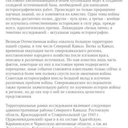
Постоянно увеличивающийся объем публикаций ведет к созданию
солидной источниковой базы, необходимой для написания
историографических работ. Происходит не только приращение
научных знаний, но и изменяется их качество. Одни темы войны
изучены достаточно полно, другие - чуть хуже, а третьи - вообще
не изучались отечественными историками в силу ряда, прежде
всего, идеологических причин. Ликвидация «белых пятен» в
тематике исследований - актуальная задача историографии.
Великая Отечественная война охватила большую территорию
нашей страны, в том числе Северный Кавказ. Битва за Кавказ,
временная оккупация части северокавказского региона,
восстановление народного хозяйства после изгнания врага,
описаны в различных источниках. Но нам известна лишь часть
фактов, некоторые их них в настоящее время подвергаются
переоценке, иные события становятся известными только сейчас и
изучаются более чем полвека спустя после окончания войны.
Советская историография внесла большой вклад в изучение
различных проблем войны. Северокавказские исследователи
также провели значительную работу по изучению истории войны
в регионе, но до сих пор о ней не сложилось целостного
представления.
Территориальные рамки исследования включают следующие
административные районы Северного Кавказа: Ростовскую
область, Краснодарский и Ставропольский (до 1943 г.
Орджоникидзевский) края и в их составе Адыгейскую,
Карачаевскую и Черкесскую автономные области, а так же