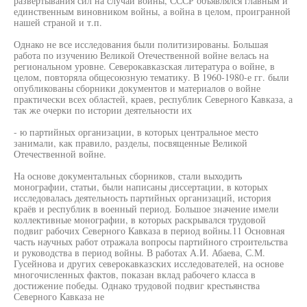
развертывания сил на случай войны, СССР объявлялся главным и
единственным виновником войны, а война в целом, проигранной
нашей страной и т.п.
Однако не все исследования были политизированы. Большая
работа по изучению Великой Отечественной войне велась на
региональном уровне. Северокавказская литература о войне, в
целом, повторяла общесоюзную тематику. В 1960-1980-е гг. были
опубликованы сборники документов и материалов о войне
практически всех областей, краев, республик Северного Кавказа, а
так же очерки по истории деятельности их
- ю партийных организации, в которых центральное место
занимали, как правило, разделы, посвященные Великой
Отечественной войне.
На основе документальных сборников, стали выходить
монографии, статьи, были написаны диссертации, в которых
исследовалась деятельность партийных организаций, история
краёв и республик в военный период. Большое значение имели
коллективные монографии, в которых раскрывался трудовой
подвиг рабочих Северного Кавказа в период войны.11 Основная
часть научных работ отражала вопросы партийного строительства
и руководства в период войны. В работах А.И. Абаева, С.М.
Гусейнова и других северокавказских исследователей, на основе
многочисленных фактов, показан вклад рабочего класса в
достижение победы. Однако трудовой подвиг крестьянства
Северного Кавказа не