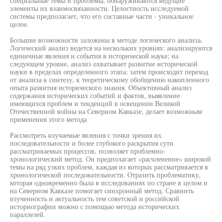
специальные темы и проблемы, обнаруживаются ведущие
элементы их взаимосвязанности. Целостность исследуемой
системы предполагает, что его составные части - уникальное
целое.
Большие возможности заложены в методе логического анализа.
Логический анализ ведется на нескольких уровнях: анализируются
единичные явления и события в исторической науке; на
следующем уровне, анализ охватывает развитие исторической
науки в пределах определенного этапа; затем происходит переход
от анализа к синтезу, к теоретическому обобщению накопленного
опыта развития исторического знания. Объективный анализ
содержания исторических событий и фактов, выявление
имеющихся проблем и тенденций в освещении Великой
Отечественной войны на Северном Кавказе, делает возможным
применения этого метода
Рассмотреть изучаемые явления с точки зрения их
последовательности и более глубокого раскрытия сути
рассматриваемых процессов, позволяет проблемно-
хронологический метод. Он предполагает «расчленение» широкой
темы на ряд узких проблем, каждая из которых рассматривается в
хронологической последовательности. Отразить проблематику,
которая одновременно была в исследованиях по стране в целом и
на Северном Кавказе помогает синхронный метод. Сравнить
изученность и актуальность тем советской и российской
историографии можно с помощью метода исторических
параллелей.