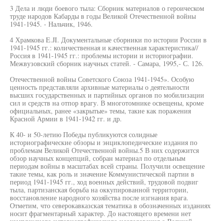
3 Дела и люди боевого тыла: Сборник материалов о героическом
труде народов Кабарды в годы Великой Отечественной войны
1941-1945. - Нальчик, 1946.
4 Храмкова E.JI. Документальные сборники по истории России в
1941-1945 гг.: количественная и качественная характеристика//
Россия в 1941-1945 гг.: проблемы истории и историографии.
Межвузовский сборник научных статей. - Самара, 1995,- С. 126.
Отечественной войны Советского Союза 1941-1945». Особую
ценность представляли архивные материалы о деятельности
высших государственных и партийных органов по мобилизации
сил и средств на отпор врагу. В многотомнике освещены, кроме
официальных, ранее «закрытые» темы, такие как поражения
Красной Армии в 1941-1942 гг. и др.
К 40- и 50-летию Победы публикуются солидные
историографические обзоры и энциклопедические издания по
проблемам Великой Отечественной войны.5 В них содержится
обзор научных концепций, собран материал по отдельным
периодам войны в масштабах всей страны. Получили освещение
такие темы, как роль и значение Коммунистической партии в
период 1941-1945 гг., ход военных действий, трудовой подвиг
тыла, партизанская борьба на оккупированной территории,
восстановление народного хозяйства после изгнания врага.
Отметим, что северокавказская тематика в обозначенных изданиях
носит фрагментарный характер. До настоящего времени нет