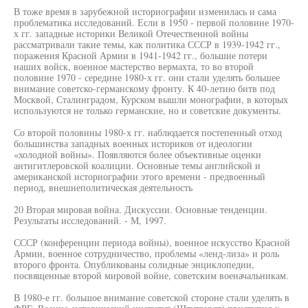
В тоже время в зарубежной историографии изменилась и сама
проблематика исследований. Если в 1950 - первой половине 1970-
х гг. западные историки Великой Отечественной войны
рассматривали такие темы, как политика СССР в 1939-1942 гг.,
поражения Красной Армии в 1941-1942 гг., большие потери
наших войск, военное мастерство вермахта, то во второй
половине 1970 - середине 1980-х гг. они стали уделять большее
внимание советско-германскому фронту. К 40-летию битв под
Москвой, Сталинградом, Курском вышли монографии, в которых
используются не только германские, но и советские документы.
Со второй половины 1980-х гг. наблюдается постепенный отход
большинства западных военных историков от идеологии
«холодной войны». Появляются более объективные оценки
антигитлеровской коалиции. Основные темы английской и
американской историографии этого времени - предвоенный
период, внешнеполитическая деятельность
20 Вторая мировая война. Дискуссии. Основные тенденции.
Результаты исследований. - М, 1997.
СССР (конференции периода войны), военное искусство Красной
Армии, военное сотрудничество, проблемы «ленд-лиза» и роль
второго фронта. Опубликованы солидные энциклопедии,
посвященные второй мировой войне, советским военачальникам.
В 1980-е гг. большое внимание советской стороне стали уделять в