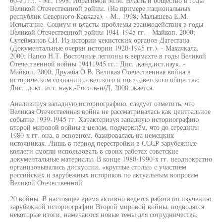
60-е гг.). - М., 1998; Ибрагимов М.М. Власть и общество в годы
Великой Отечественной войны. (На примере национальных
республик Северного Кавказа). - М., 1998; Малышева Е.М.
Испытание. Социум и власть: проблемы взаимодействия в годы
Великой Отечественной войны 1941-1945 гг. - Майкоп, 2000;
Сулейманов СИ. Из истории чекистских органов Дагестана.
(Документальные очерки истории 1920-1945 гг.). - Махачкала,
2000; Напсо Н.Т. Восточные легионы в вермахте в годы Великой
Отечественной войны 19411945 гг.: Дис. .канд.ист.наук. -
Майкоп, 2000; Дружба О.В. Великая Отечественная война в
историческом сознании советского и постсоветского общества:
Дис. .докт. ист. наук,-Ростов-н/Д, 2000. жается.
Анализируя западную историографию, следует отметить, что
Великая Отечественная война не рассматривалась как центральное
событие 1939-1945 гг. Характеризуя западную историографию
второй мировой войны в целом, подчеркнём, что до середины
1980-х гг. она, в основном, базировалась на немецких
источниках. Лишь в период перестройки в СССР зарубежные
коллеги смогли использовать в своих работах советские
документальные материалы. В конце 1980-1990-х гг. неоднократно
организовывались дискуссии, «круглые столы» с участием
российских и зарубежных историков по актуальным вопросам
Великой Отечественной
20 войны. В настоящее время активно ведется работа по изучению
зарубежной историографии Второй мировой войны, подводятся
некоторые итоги, намечаются новые темы для сотрудничества.