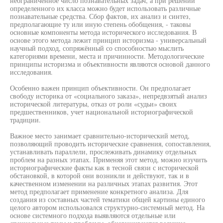
неограниченное число познавательных задач, а при решении
определенного их класса можно будет использовать различные
познавательные средства. Сбор фактов, их анализ и синтез,
предполагающие ту или иную степень обобщения, - таковы
основные компоненты метода исторического исследования. В
основе этого метода лежит принцип историзма - универсальный
научный подход, сопряжённый со способностью мыслить
категориями времени, места и причинности. Методологические
принципы историзма и объективности являются основой данного
исследования.
Особенно важен принцип объективности. Он предполагает
свободу историка от «социального заказа», непредвзятый анализ
исторической литературы, отказ от роли «судьи» своих
предшественников, учет национальной историографической
традиции.
Важное место занимает сравнительно-исторический метод,
позволяющий проводить исторические сравнения, сопоставления,
устанавливать параллели, прослеживать динамику отдельных
проблем на разных этапах. Применяя этот метод, можно изучить
историографические факты как в тесной связи с исторической
обстановкой, в которой они возникли и действуют, так и в
качественном изменении на различных этапах развития. Этот
метод предполагает применение конкретного анализа. Для
создания из составных частей тематики общей картины единого
целого автором использовался структурно-системный метод. На
основе системного подхода выявляются отдельные или