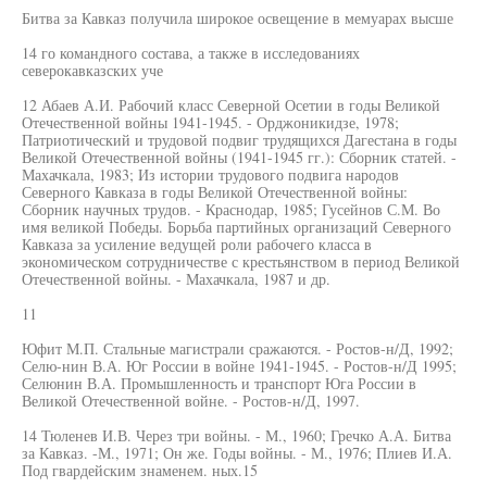
Битва за Кавказ получила широкое освещение в мемуарах высше
14 го командного состава, а также в исследованиях
северокавказских уче
12 Абаев А.И. Рабочий класс Северной Осетии в годы Великой
Отечественной войны 1941-1945. - Орджоникидзе, 1978;
Патриотический и трудовой подвиг трудящихся Дагестана в годы
Великой Отечественной войны (1941-1945 гг.): Сборник статей. -
Махачкала, 1983; Из истории трудового подвига народов
Северного Кавказа в годы Великой Отечественной войны:
Сборник научных трудов. - Краснодар, 1985; Гусейнов С.М. Во
имя великой Победы. Борьба партийных организаций Северного
Кавказа за усиление ведущей роли рабочего класса в
экономическом сотрудничестве с крестьянством в период Великой
Отечественной войны. - Махачкала, 1987 и др.
11
Юфит М.П. Стальные магистрали сражаются. - Ростов-н/Д, 1992;
Селю-нин В.А. Юг России в войне 1941-1945. - Ростов-н/Д 1995;
Селюнин В.А. Промышленность и транспорт Юга России в
Великой Отечественной войне. - Ростов-н/Д, 1997.
14 Тюленев И.В. Через три войны. - М., 1960; Гречко А.А. Битва
за Кавказ. -М., 1971; Он же. Годы войны. - М., 1976; Плиев И.А.
Под гвардейским знаменем. ных.15