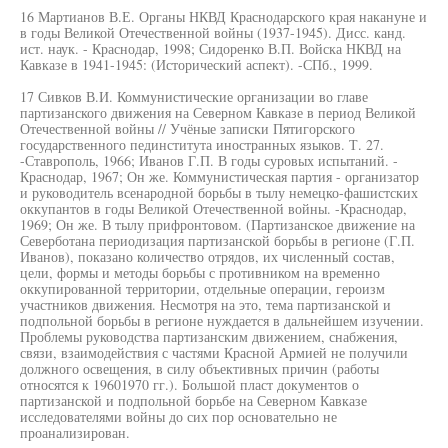
16 Мартианов В.Е. Органы НКВД Краснодарского края накануне и
в годы Великой Отечественной войны (1937-1945). Дисс. канд.
ист. наук. - Краснодар, 1998; Сидоренко В.П. Войска НКВД на
Кавказе в 1941-1945: (Исторический аспект). -СПб., 1999.
17 Сивков В.И. Коммунистические организации во главе
партизанского движения на Северном Кавказе в период Великой
Отечественной войны // Учёные записки Пятигорского
государственного пединститута иностранных языков. Т. 27.
-Ставрополь, 1966; Иванов Г.П. В годы суровых испытаний. -
Краснодар, 1967; Он же. Коммунистическая партия - организатор
и руководитель всенародной борьбы в тылу немецко-фашистских
оккупантов в годы Великой Отечественной войны. -Краснодар,
1969; Он же. В тылу прифронтовом. (Партизанское движение на
Северботана периодизация партизанской борьбы в регионе (Г.П.
Иванов), показано количество отрядов, их численный состав,
цели, формы и методы борьбы с противником на временно
оккупированной территории, отдельные операции, героизм
участников движения. Несмотря на это, тема партизанской и
подпольной борьбы в регионе нуждается в дальнейшем изучении.
Проблемы руководства партизанским движением, снабжения,
связи, взаимодействия с частями Красной Армией не получили
должного освещения, в силу объективных причин (работы
относятся к 19601970 гг.). Большой пласт документов о
партизанской и подпольной борьбе на Северном Кавказе
исследователями войны до сих пор основательно не
проанализирован.