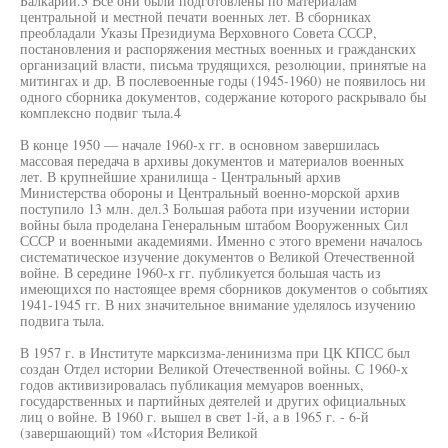
Балкарии.3 Все они были подготовлены по материалам
центральной и местной печати военных лет. В сборниках
преобладали Указы Президиума Верховного Совета СССР,
постановления и распоряжения местных военных и гражданских
организаций власти, письма трудящихся, резолюции, принятые на
митингах и др. В послевоенные годы (1945-1960) не появилось ни
одного сборника документов, содержание которого раскрывало бы
комплексно подвиг тыла.4
В конце 1950 — начале 1960-х гг. в основном завершилась
массовая передача в архивы документов и материалов военных
лет. В крупнейшие хранилища - Центральный архив
Министерства обороны и Центральный военно-морской архив
поступило 13 млн. дел.3 Большая работа при изучении истории
войны была проделана Генеральным штабом Вооруженных Сил
СССР и военными академиями. Именно с этого времени началось
систематическое изучение документов о Великой Отечественной
войне. В середине 1960-х гг. публикуется большая часть из
имеющихся по настоящее время сборников документов о событиях
1941-1945 гг. В них значительное внимание уделялось изучению
подвига тыла.
В 1957 г. в Институте марксизма-ленинизма при ЦК КПСС был
создан Отдел истории Великой Отечественной войны. С 1960-х
годов активизировалась публикация мемуаров военных,
государственных и партийных деятелей и других официальных
лиц о войне. В 1960 г. вышел в свет 1-й, а в 1965 г. - 6-й
(завершающий) том «История Великой