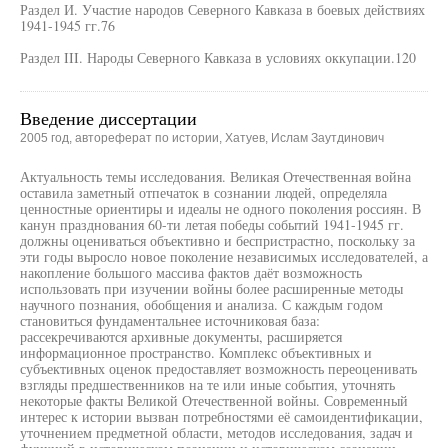
Раздел И. Участие народов Северного Кавказа в боевых действиях
1941-1945 гг.76
Раздел III. Народы Северного Кавказа в условиях оккупации.120
Введение диссертации
2005 год, автореферат по истории, Хатуев, Ислам Заутдинович
Актуальность темы исследования. Великая Отечественная война
оставила заметный отпечаток в сознании людей, определяла
ценностные ориентиры и идеалы не одного поколения россиян. В
канун празднования 60-ти летая победы событий 1941-1945 гг.
должны оцениваться объективно и беспристрастно, поскольку за
эти годы выросло новое поколение независимых исследователей, а
накопление большого массива фактов даёт возможность
использовать при изучении войны более расширенные методы
научного познания, обобщения и анализа. С каждым годом
становиться фундаментальнее источниковая база:
рассекречиваются архивные документы, расширяется
информационное пространство. Комплекс объективных и
субъективных оценок предоставляет возможность переоценивать
взгляды предшественников на те или иные события, уточнять
некоторые факты Великой Отечественной войны. Современный
интерес к истории вызван потребностями её самоидентификации,
уточнением предметной области, методов исследования, задач и