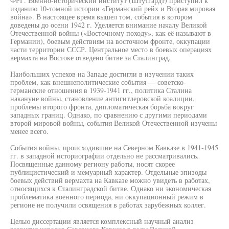
ФРГ. Военно-исторический институт (Штутгардт) приступил к
изданию 10-томной истории «Германский рейх и Вторая мировая
война». В настоящее время вышел том, события в котором
доведены до осени 1942 г. Уделяется внимание началу Великой
Отечественной войны («Восточному походу», как её называют в
Германии), боевым действиям на восточном фронте, оккупации
части территории СССР. Центральное место в боевых операциях
вермахта на Востоке отведено битве за Сталинград.
Наибольших успехов на Западе достигли в изучении таких
проблем, как внешнеполитические события — советско-
германские отношения в 1939-1941 гг., политика Сталина
накануне войны, становление антигитлеровской коалиции,
проблемы второго фронта, дипломатическая борьба вокруг
западных границ. Однако, по сравнению с другими периодами
второй мировой войны, события Великой Отечественной изучены
менее всего.
События войны, происходившие на Северном Кавказе в 1941-1945
гг. в западной историографии отдельно не рассматривались.
Посвященные данному региону работы, носят скорее
публицистический и мемуарный характер. Отдельные эпизоды
боевых действий вермахта на Кавказе можно увидеть в работах,
относящихся к Сталинградской битве. Однако ни экономическая
проблематика военного периода, ни оккупационный режим в
регионе не получили освящения в работах зарубежных коллег.
Целью диссертации является комплексный научный анализ