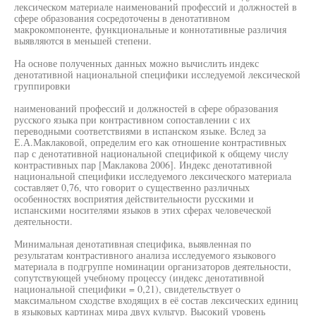
лексическом материале наименований профессий и должностей в
сфере образования сосредоточены в денотативном
макрокомпоненте, функциональные и коннотативные различия
выявляются в меньшей степени.
На основе полученных данных можно вычислить индекс
денотативной национальной специфики исследуемой лексической
группировки
наименований профессий и должностей в сфере образования
русского языка при контрастивном сопоставлении с их
переводными соответствиями в испанском языке. Вслед за
Е.А.Маклаковой, определим его как отношение контрастивных
пар с денотативной национальной спецификой к общему числу
контрастивных пар [Маклакова 2006]. Индекс денотативной
национальной специфики исследуемого лексического материала
составляет 0,76, что говорит о существенно различных
особенностях восприятия действительности русскими и
испанскими носителями языков в этих сферах человеческой
деятельности.
Минимальная денотативная специфика, выявленная по
результатам контрастивного анализа исследуемого языкового
материала в подгруппе номинации организаторов деятельности,
сопутствующей учебному процессу (индекс денотативной
национальной специфики = 0,21), свидетельствует о
максимальном сходстве входящих в её состав лексических единиц
в языковых картинах мира двух культур. Высокий уровень