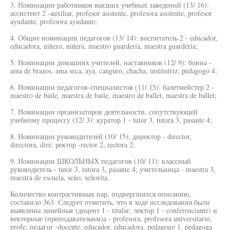
3. Номинации работников высших учебных заведений (13/ 16):
ассистент 2 -auxiliar, profesor asistente, profesora asistente, profesor
ayudante, profesora ayudante;
4. Общие номинации педагогов (13/ 14): воспитатель 2 - educador,
educadora, niñero, niñera, maestro guardería, maestra guardería;
5. Номинации домашних учителей, наставников (12/ 9): бонна -
ama de brazos, ama seca, aya, canguro, chacha, institutriz, pedagogo 4;
6. Номинации педагогов-специалистов (11/ 15): балетмейстер 2 -
maestro de baile, maestra de baile, maestro de ballet, maestra de ballet;
7. Номинации организаторов деятельности, сопутствующей
учебному процессу (12/ 3): куратор 1 - tutor 3, tutora 3, pasante 4;
8. Номинации руководителей (10/ 15): директор - director,
directora, diré; ректор -rector 2, rectora 2;
9. Номинации ШКОЛЬНЫХ педагогов (10/ 11): классный
руководитель - tutor 3, tutora 3, pasante 4; учительница - maestra 3,
maestra de escuela, seño, señorita.
Количество контрастивных пар, подвергшихся описанию,
составило 363. Следует отметить, что в ходе исследования были
выявлены линейные (доцент 1 - titular; лектор 1 - conferenciante) и
векторные (преподавательнм)а - profesora, profesora universitario,
profe; педагог -docente, educador, educadora, pedagogo 1, pedagoga