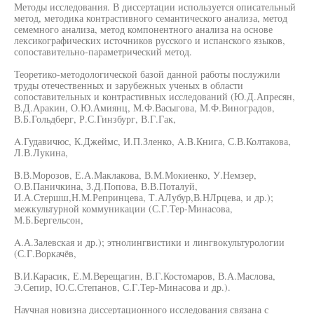
Методы исследования. В диссертации используется описательный
метод, методика контрастивного семантического анализа, метод
семемного анализа, метод компонентного анализа на основе
лексикографических источников русского и испанского языков,
сопоставительно-параметрический метод.
Теоретико-методологической базой данной работы послужили
труды отечественных и зарубежных ученых в области
сопоставительных и контрастивных исследований (Ю.Д.Апресян,
В.Д.Аракин, О.Ю.Амиянц, М.Ф.Васыгова, М.Ф.Виноградов,
В.Б.Гольдберг, Р.С.Гинзбург, В.Г.Гак,
A.Гудавичюс, К.Джеймс, И.П.Зленко, A.B.Книга, С.В.Колтакова,
Л.В.Лукина,
B.В.Морозов, Е.А.Маклакова, В.М.Мокиенко, У.Немзер,
О.В.Паничкина, З.Д.Попова, В.В.Поталуй,
И.А.Стершш,Н.М.Репринцева, Т.АЛубур,В.НЛрцева, и др.);
межкультурной коммуникации (С.Г.Тер-Минасова,
М.Б.Бергельсон,
A.А.Залевская и др.); этнолингвистики и лингвокультурологии
(С.Г.Воркачёв,
B.И.Карасик, Е.М.Верещагин, В.Г.Костомаров, В.А.Маслова,
Э.Сепир, Ю.С.Степанов, С.Г.Тер-Минасова и др.).
Научная новизна диссертационного исследования связана с