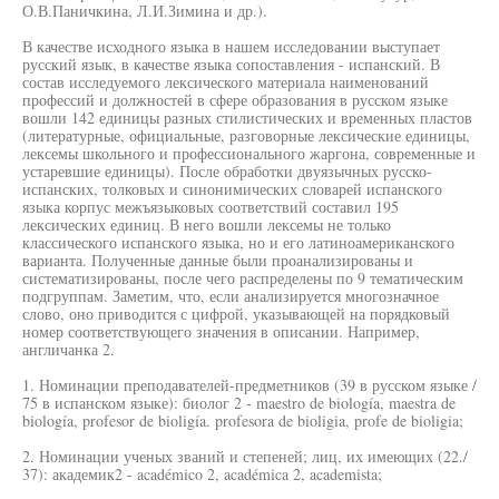
О.В.Паничкина, Л.И.Зимина и др.).
В качестве исходного языка в нашем исследовании выступает
русский язык, в качестве языка сопоставления - испанский. В
состав исследуемого лексического материала наименований
профессий и должностей в сфере образования в русском языке
вошли 142 единицы разных стилистических и временных пластов
(литературные, официальные, разговорные лексические единицы,
лексемы школьного и профессионального жаргона, современные и
устаревшие единицы). После обработки двуязычных русско-
испанских, толковых и синонимических словарей испанского
языка корпус межъязыковых соответствий составил 195
лексических единиц. В него вошли лексемы не только
классического испанского языка, но и его латиноамериканского
варианта. Полученные данные были проанализированы и
систематизированы, после чего распределены по 9 тематическим
подгруппам. Заметим, что, если анализируется многозначное
слово, оно приводится с цифрой, указывающей на порядковый
номер соответствующего значения в описании. Например,
англичанка 2.
1. Номинации преподавателей-предметников (39 в русском языке /
75 в испанском языке): биолог 2 - maestro de biología, maestra de
biología, profesor de bioligía. profesora de bioligia, profe de bioligia;
2. Номинации ученых званий и степеней; лиц, их имеющих (22./
37): академик2 - académico 2, académica 2, academista;