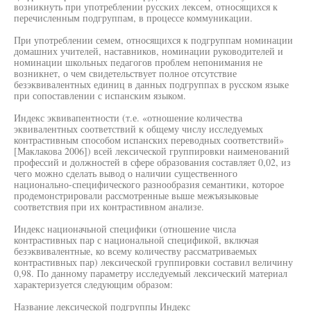
возникнуть при употреблении русских лексем, относящихся к
перечисленным подгруппам, в процессе коммуникации.
При употреблении семем, относящихся к подгруппам номинации
домашних учителей, наставников, номинации руководителей и
номинации школьных педагогов проблем непонимания не
возникнет, о чем свидетельствует полное отсутствие
безэквивалентных единиц в данных подгруппах в русском языке
при сопоставлении с испанским языком.
Индекс эквивапентности (т.е. «отношение количества
эквивалентных соответствий к общему числу исследуемых
контрастивным способом испанских переводных соответствий»
[Маклакова 2006]) всей лексической группировки наименований
профессий и должностей в сфере образования составляет 0,02, из
чего можно сделать вывод о наличии существенного
национально-специфического разнообразия семантики, которое
продемонстрировали рассмотренные выше межъязыковые
соответствия при их контрастивном анализе.
Индекс национачьной специфики (отношение числа
контрастивных пар с национальной спецификой, включая
безэквивалентные, ко всему количеству рассматриваемых
контрастивных пар) лексической группировки составил величину
0,98. По данному параметру исследуемый лексический материал
характеризуется следующим образом:
Название лексической подгруппы Индекс