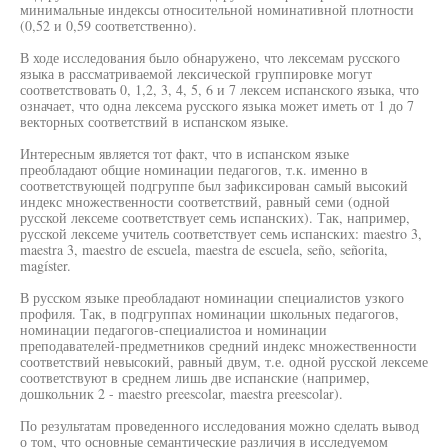
минимальные индексы относительной номинативной плотности
(0,52 и 0,59 соответственно).
В ходе исследования было обнаружено, что лексемам русского
языка в рассматриваемой лексической группировке могут
соответствовать 0, 1,2, 3, 4, 5, 6 и 7 лексем испанского языка, что
означает, что одна лексема русского языка может иметь от 1 до 7
векторных соответствий в испанском языке.
Интересным является тот факт, что в испанском языке
преобладают общие номинации педагогов, т.к. именно в
соответствующей подгруппе был зафиксирован самый высокий
индекс множественности соответствий, равный семи (одной
русской лексеме соответствует семь испанских). Так, например,
русской лексеме учитель соответствует семь испанских: maestro 3,
maestra 3, maestro de escuela, maestra de escuela, seño, señorita,
magíster.
В русском языке преобладают номинации специалистов узкого
профиля. Так, в подгруппах номинации школьных педагогов,
номинации педагогов-специалистоа и номинации
преподавателей-предметников средний индекс множественности
соответствий невысокий, равный двум, т.е. одной русской лексеме
соответствуют в среднем лишь две испанские (например,
дошкольник 2 - maestro preescolar, maestra preescolar).
По результатам проведенного исследования можно сделать вывод
о том, что основные семантические различия в исследуемом