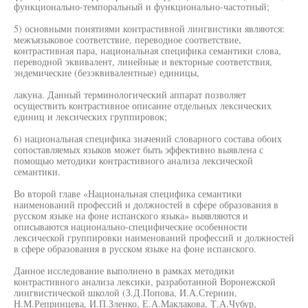
функционально-темпоральный и функционально-частотный;
5) основными понятиями контрастивной лингвистики являются:
межъязыковое соответствие, переводное соответствие,
контрастивная пара, национальная специфика семантики слова,
переводной эквивалент, линейные и векторные соответствия,
эндемические (безэквивалентные) единицы,
лакуна. Данный терминологический аппарат позволяет
осуществить контрастивное описание отдельных лексических
единиц и лексических группировок;
6) национальная специфика значений словарного состава обоих
сопоставляемых языков может быть эффективно выявлена с
помощью методики контрастивного анализа лексической
семантики.
Во второй главе «Национальная специфика семантики
наименований профессий и должностей в сфере образования в
русском языке на фоне испанского языка» выявляются и
описываются национально-специфические особенности
лексической группировки наименований профессий и должностей
в сфере образования в русском языке на фоне испанского.
Данное исследование выполнено в рамках методики
контрастивного анализа лексики, разработанной Воронежской
лингвистической школой (З.Д.Попова, И.А.Стернин,
Н.М.Репринцева, И.П.Зленко, Е.А.Маклакова, Т.А.Чубур,