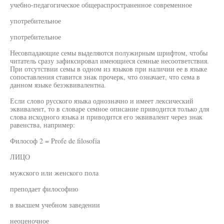
учебно-педагогическое общераспространенное современное
употребительное
употребительное
Несовпадающие семы выделяются полужирным шрифтом, чтобы
читатель сразу зафиксировал имеющиеся семные несоответствия.
При отсутствии семы в одном из языков при наличии ее в языке
сопоставления ставится знак прочерк, что означает, что сема в
данном языке безэквивалентна.
Если слово русского языка однозначно и имеет лексический
эквивалент, то в словаре семное описание приводится только для
слова исходного языка и приводится его эквивалент через знак
равенства, например:
Философ 2 = Profe de filosofía
ЛИЦО
мужского или женского пола
преподает философию
в высшем учебном заведении
неоценочное