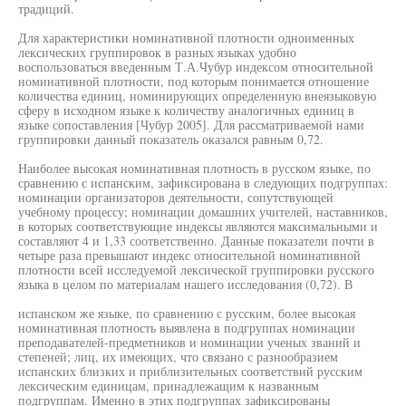
традиций.
Для характеристики номинативной плотности одноименных
лексических группировок в разных языках удобно
воспользоваться введенным Т.А.Чубур индексом относительной
номинативной плотности, под которым понимается отношение
количества единиц, номинирующих определенную внеязыковую
сферу в исходном языке к количеству аналогичных единиц в
языке сопоставления [Чубур 2005]. Для рассматриваемой нами
группировки данный показатель оказался равным 0,72.
Наиболее высокая номинативная плотность в русском языке, по
сравнению с испанским, зафиксирована в следующих подгруппах:
номинации организаторов деятельности, сопутствующей
учебному процессу; номинации домашних учителей, наставников,
в которых соответствующие индексы являются максимальными и
составляют 4 и 1,33 соответственно. Данные показатели почти в
четыре раза превышают индекс относительной номинативной
плотности всей исследуемой лексической группировки русского
языка в целом по материалам нашего исследования (0,72). В
испанском же языке, по сравнению с русским, более высокая
номинативная плотность выявлена в подгруппах номинации
преподавателей-предметников и номинации ученых званий и
степеней; лиц, их имеющих, что связано с разнообразием
испанских близких и приблизительных соответствий русским
лексическим единицам, принадлежащим к названным
подгруппам. Именно в этих подгруппах зафиксированы