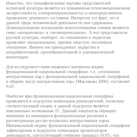
Известно, что специфическими чертами представителей
испанской культуры является их повышенная психоэмоциональная
экспрессивность (гиперэмоциональность) и непосредственное
проявление душевного состояния. Интересен тот факт, что в
данной сфере человеческой деятельности они сдержанны.
Доминирующими испанскими коннотативными семами являются
семы «неоценочное» и «неэмоциональное». А вот представители
русской культуры, наоборот, по отношению к педагогам
проявляют эмоциональное, причем зачастую, негативное
отношение. Именно им принадлежит лидерство в
неодобрительной, пренебрежительной и уничижительной
коннотации.
Для исследуемого нами языкового материала индекс
функциональной национальной специфики, т.е. «отношение
контрастивных пар с функциональной национальной спецификой
к общему числу контрастивных пар» [Маклакова 2006], составляет
0,65.
Наиболее ярко функциональная национальная специфика
проявляется в подгруппе номинации руководителей, поскольку
соответствующий индекс в данной подгруппе является
максимально возможным (I). Данный показатель обращает
внимание на имеющиеся функциональные различия в
рассмотренных русско-испанских контрастивных парах.
Минимальный индекс функциональной национальной специфики
зафиксирован в подгруппе номинации организаторов
деятельности, сопутствующей учебному процессу (0,07), что