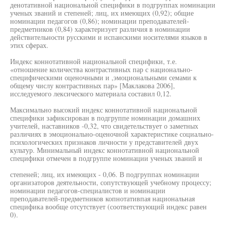
денотативной национальной специфики в подгруппах номинации
ученых званий и степеней; лиц, их имеющих (0,92); общие
номинации педагогов (0,86); номинации преподавателей-
предметников (0,84) характеризует различия в номинации
действительности русскими и испанскими носителями языков в
этих сферах.
Индекс коннотативной национальной специфики, т.е.
«отношение количества контрастивных пар с национально-
специфическими оценочными и ,эмоциональными семами к
общему числу контрастивных пар» [Маклакова 2006],
исследуемого лексического материала составил 0,12.
Максимально высокий индекс коннотативной национальной
специфики зафиксирован в подгруппе номинации домашних
учителей, наставников -0,32, что свидетельствует о заметных
различиях в эмоционально-оценочной характеристике социально-
психологических признаков личности у представителей двух
культур. Минимальный индекс коннотативной национальной
специфики отмечен в подгруппе номинации ученых званий и
степеней; лиц, их имеющих - 0,06. В подгруппах номинации
организаторов деятельности, сопутствующей учебному процессу;
номинации педагогов-специалистов и номинации
преподавателей-предметников копнотативпая национальная
специфика вообще отсутствует (соответствующий индекс равен
0).