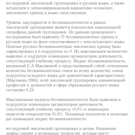
исследуемой лексической группировки в русском языке, а также
испанским и латиноамериканским вариантами испанских
лексических единиц в языке сопоставления.
Уровень лакунарности и безэквивалеитности в рамках
лексической группировки является показателем национальной
специфики данной группировки. По данным проведенного
исследования было выявлено 35 безэквивалентных единиц в
русском языке на фоне сопоставляемого с ним испанского языка.
Наличие русских безэквивалептных лексических единиц было
зафиксировано в 6 подгруппах из 9. Их максимальное количество
выявлено в подгруппе номинации организаторов деятельности,
сопутствующей учебному процессу. Индекс безэквивапентности,
введенный Е.А.Маклаковой и представляющий собой «отношение
количества безэквивалентных семем ко всему количеству семем
подгруппы исходного языка для сравнительной характеристики»
[Маклакова 2006], всей лексической группировки наименований
профессий и должностей в сфере образования русского языка
составляет 0,24.
Максимальные индексы безэквивапентности были выявлены в
подгруппах номинации организаторов деятельности,
сопутствующей учебному процессу (0,91) и номинации
педагогов-специалистов (0,45). Указанные показатели в несколько
раз превышают индекс безэквивалентности
исследуемой лексической группировки в целом. Названные
цифры говорят о возможных трудностях, которые могут