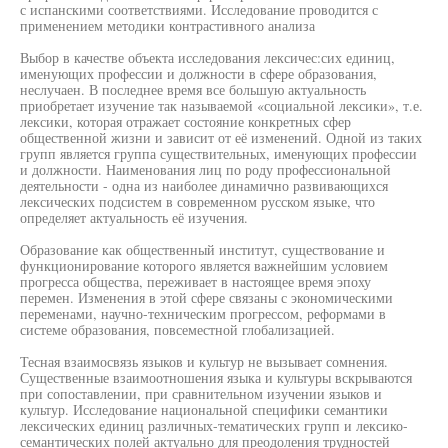
с испанскими соответствиями. Исследование проводится с
применением методики контрастивного анализа
Выбор в качестве объекта исследования лексичес:сих единиц,
именующих профессии и должности в сфере образования,
неслучаен. В последнее время все большую актуальность
приобретает изучение так называемой «социальной лексики», т.е.
лексики, которая отражает состояние конкретных сфер
общественной жизни и зависит от её изменений. Одной из таких
групп является группа существительных, именующих профессии
и должности. Наименования лиц по роду профессиональной
деятельности - одна из наиболее динамично развивающихся
лексических подсистем в современном русском языке, что
определяет актуальность её изучения.
Образование как общественный институт, существование и
функционирование которого является важнейшим условием
прогресса общества, переживает в настоящее время эпоху
перемен. Изменения в этой сфере связаны с экономическими
переменами, научно-техническим прогрессом, реформами в
системе образования, повсеместной глобализацией.
Тесная взаимосвязь языков и культур не вызывает сомнения.
Существенные взаимоотношения языка и культуры вскрываются
при сопоставлении, при сравнительном изучении языков и
культур. Исследование национальной специфики семантики
лексических единиц различных-тематических групп и лексико-
семантических полей актуально для преодоления трудностей