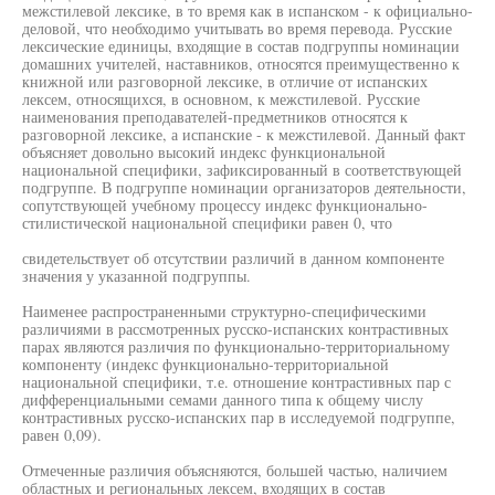
межстилевой лексике, в то время как в испанском - к официально-
деловой, что необходимо учитывать во время перевода. Русские
лексические единицы, входящие в состав подгруппы номинации
домашних учителей, наставников, относятся преимущественно к
книжной или разговорной лексике, в отличие от испанских
лексем, относящихся, в основном, к межстилевой. Русские
наименования преподавателей-предметников относятся к
разговорной лексике, а испанские - к межстилевой. Данный факт
объясняет довольно высокий индекс функциональной
национальной специфики, зафиксированный в соответствующей
подгруппе. В подгруппе номинации организаторов деятельности,
сопутствующей учебному процессу индекс функционально-
стилистической национальной специфики равен 0, что
свидетельствует об отсутствии различий в данном компоненте
значения у указанной подгруппы.
Наименее распространенными структурно-специфическими
различиями в рассмотренных русско-испанских контрастивных
парах являются различия по функционально-территориальному
компоненту (индекс функционально-территориальной
национальной специфики, т.е. отношение контрастивных пар с
дифференциальными семами данного типа к общему числу
контрастивных русско-испанских пар в исследуемой подгруппе,
равен 0,09).
Отмеченные различия объясняются, большей частью, наличием
областных и региональных лексем, входящих в состав