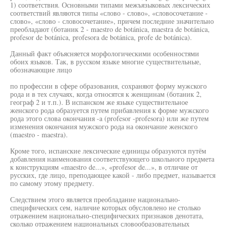
1) соответствия. Основными типами межъязыковых лексических
соответствий являются типы «слово - слово», «словосочетание -
слово», «слово - словосочетание», причем последние значительно
преобладают (ботаник 2 - maestro de botánica, maestra de botánica,
profesor de botánica, profesora de botánica, profe de botánica).
Данный факт объясняется морфологическими особенностями
обоих языков. Так, в русском языке многие существительные,
обозначающие лицо
по профессии в сфере образования, сохраняют форму мужского
рода и в тех случаях, когда относятся к женщинам (ботаник 2,
географ 2 и т.п.). В испанском же языке существительное
женского рода образуется путем прибавления к форме мужского
рода этого слова окончания -a (profesor -profesora) или же путем
изменения окончания мужского рода на окончание женского
(maestro - maestra).
Кроме того, испанские лексические единицы образуются путём
добавления наименования соответствующего школьного предмета
к конструкциям «maestro de...», «profesor de...», в отличие от
русских, где лицо, преподающее какой - либо предмет, называется
по самому этому предмету.
Следствием этого является преобладание национально-
специфических сем, наличие которых обусловлено не столько
отражением национально-специфических признаков денотата,
сколько отражением национальных словообразовательных