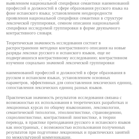
выявлением национальной специфики семантики наименований
профессий и должностей в сфере образования русского языка на
фоне испанского языка; установлением неоднородности
проявления национальной специфики семантики в структуре
лексической группировки, семном описании национальной
специфики исследуемой группировки в форме двуязычного
контрастивного словаря.
Теоретическая значимость исследования состоит в
распространении методики контрастивного описания на новые
разряды лексики русского и испанского языков, еще не
подвергавшихся контрастивному исследованию; контрастивном
изучении социально значимой лексической группировки
наименований профессий и должностей в сфере образования в
русском и испанском языках, установлением основных
параметров, эффективных для сопоставления лексических единиц,
сопоставления лексических единиц разных языков.
Практическая значимость результатов исследования связана с
возможностью их использования в теоретических разработках и
лекционных курсах по общему языкознанию, лексикологии,
семантической типологии, этнолингвистике, страноведению,
социолингвистике, контрастивной лингвистике, в теории
перевода, в практике преподавания русского и испанского языков
как иностранных, с возможностью использования полученных
результатов при подготовке лекционных и практических занятий
по межкультурной коммуникации.