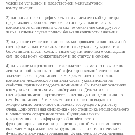
условием успешной и плодотворной межкультурной
коммуникации;
2) национальная специфика семантики лексической единицы
представляет собой отличие её по составу семантических
компонентов от значений близких по семантике слов другого
языка, включая случаи полной безэквивалентности значения;
3) на уровне сем основными формами проявления национальной
специфики семантики слова являются случаи лакунарности и
безэквивалентности семы, а также случаи неполного совпадешш
сем: по сем ному конкретизатору и по статусу в семеме;
4) на уровне макрокомпонентов значения возможно проявление
денотативной, коннотагивной и функциональной специфики
значения слова. Денотативный макрокомпонент - основной
компонент лексического значения слова, указывающий на
свойства, признаки предмета номинации. Он передает основную
коммуникативно значимую информацию. Денотативная
специфика значения проявляется в несовпадении денотативных
сем. Коннотативный макрокомпонент значения выражает
эмоционально-оценочное отношение говорящего к денотату
слова. Коннотативная специфика - это специфика эмоционального
и оценочного содержания слова. Функциональный
макрокомпонент - информация об особенностях
функционирования единицы в речи. Данный макрокомпонент
включает микрокомпоненты: функционально-стилистический,
функционально-территориальный, функционально-социальный,