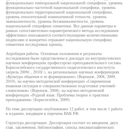
функционально-темпоральной национальной специфики, уровень
функционально-частотной национальной специфики, уровень
функционально-территориальной национальной специфики,
уровень относительной номинативной тотности, уровень
эквивалентности, уровень безэквивалентности, уровень
национальной специфики семантики. Все данные параметры в
рамках сопоставительно-параметрического метода исследования
эффективно описываются соответствующими количественными
индексами и конкретно отражают национальную специфику
семантики исследуемых единиц.
Апробация работы. Основные положения и результаты
исследования были представлены в докладах на внутривузовских
научных конференциях профессорско-преподавательского состава
Борисоглебского государственного педагогического института
(апрель 2009г., 2010г.), на региональных научных конференциях
«Культура общения и ее формирование» (Воронеж, 2008, 2009,
2010), на научно-методической конференции «Современная
языковая ситуация и совершенствование подготовки учитеяей-
словесников» (Воронеж, 2008), на научно-методической
конференции «Родной язык: Проблемы теории и практики
преподавания» (Борисоглебск, 2009).
По теме диссертации опубликовано 12 работ, в том числе 1 работа
в издании, входящем в перечень ВАК РФ.
Структура диссертации. Диссертация состоит из введения, двух
глав, заключения, библиографии, списка лексикографических