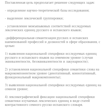
Поставленная цель предполагает решение следующих задач:
- определение научно-теоретической базы исследования;
- выделение лексической группировки;
- установление межъязыковых соответствий исследуемых
лексических единиц русского и испанского языков;
-дифференциальная семантизация русских и испанских
наименований профессий и должностей в сфере образования, с
целью:
1) выявления национальной специфики исследуемых единиц
русского и испанского языков на семемном уровне (случаи
эквивалентности, безэквивалентности и лакунарности);
2) установления национальной специфики семантики слова на
макрокомпонентном уровне (денотативный, коннотативный,
функциональный макрокомпоненты);
3) выявления национальной специфики исследуемых единиц на
семном уровне;
4) лексикографической фиксации национальной специфики
семантики изучаемых лексических единиц в виде статей
контрастивного семного русско-испанского словаря.