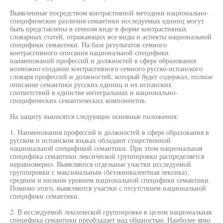
Выявленные посредством контрастивной методики национально-
специфические различия семантики исследуемых единиц могут
быть представлены в семном виде в форме контрастивных
словарных статей, отражающих все виды и аспекты национальной
специфики семантики. На базе результатов семного
контрасгивного описания национальной специфики
наименований профессий и должностей в сфере образования
возможно создание контрасгивного семного русско-испанского
словаря профессий и должностей, который будет содержал, полное
описание семантики русских единиц и их испанских
соответствий в единстве интегральных и национально-
специфических семантических компонентов.
На защиту выносятся следующие основные положения:
1. Наименования профессий и должностей в сфере образования в
русском и испанском языках обладают существенной
национальной спецификой семантики. При этом национальная
специфика семантики лексической группировки распределяется
неравномерно. Выявляются отдельные участки исследуемой
группировки с максимальным (безэквивалентная лексика),
средним и низким уровнем национальной специфики семантики.
Помимо этого, выявляются участки с отсутствием национальной
специфики семантики.
2. В исследуемой лексической группировке в целом национальная
специфика семантики преобладает над общностью. Наиболее ярко