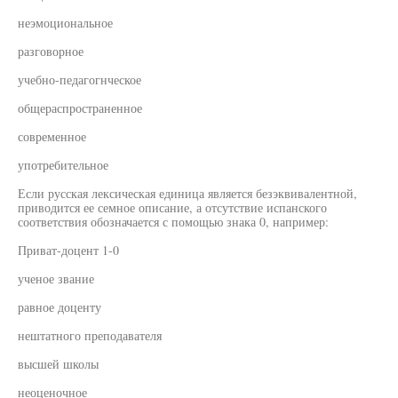
неэмоциональное
разговорное
учебно-педагогнческое
общераспространенное
современное
употребительное
Если русская лексическая единица является безэквивалентной,
приводится ее семное описание, а отсутствие испанского
соответствия обозначается с помощью знака 0, например:
Приват-доцент 1-0
ученое звание
равное доценту
нештатного преподавателя
высшей школы
неоценочное