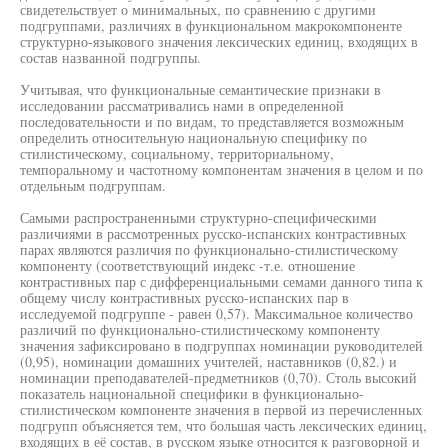
свидетельствует о минимальных, по сравнению с другими
подгруппами, различиях в функциональном макрокомпоненте
структурно-языкового значения лексических единиц, входящих в
состав названной подгруппы.
Учитывая, что функциональные семантические признаки в
исследовании рассматривались нами в определенной
последовательности и по видам, то представляется возможным
определить относительную национальную специфику по
стилистическому, социальному, территориальному,
темпоральному и частотному компонентам значения в целом и по
отдельным подгруппам.
Самыми распространенными структурно-специфическими
различиями в рассмотренных русско-испанских контрастивных
парах являются различия по функционально-стилистическому
компоненту (соответствующий индекс -т.е. отношение
контрастивных пар с дифференциальными семами данного типа к
общему числу контрастивных русско-испанских пар в
исследуемой подгруппе - равен 0,57). Максимальное количество
различий по функционально-стилистическому компоненту
значения зафиксировано в подгруппах номинации руководителей
(0,95), номинации домашних учителей, наставников (0,82.) и
номинации преподавателей-предметников (0,70). Столь высокий
показатель национальной специфики в функционально-
стилистическом компоненте значения в первой из перечисленных
подгрупп объясняется тем, что большая часть лексических единиц,
входящих в её состав, в русском языке относится к разговорной и