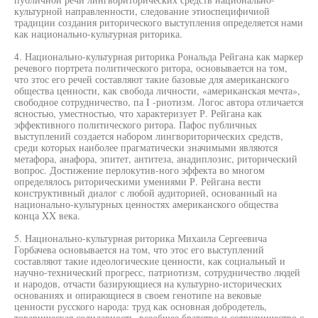
культурной направленности, следование этиоспецифичиой
традиции создания риторического выступления определяется нами
как национально-культурная риторика.
4. Национально-культурная риторика Рональда Рейгана как маркер
речевого портрета политического ритора, основывается на том,
что зтос его речей составляют такие базовые для американского
общества ценности, как свобода личности, «американская мечта»,
свободное сотрудничество, па I -риотизм. Логос автора отличается
ясностью, уместностью, что характеризует Р. Рейгана как
эффективного политического ритора. Пафос публичных
выступлений создается набором лингвориторических средств,
среди которых наиболее прагматически значимыми являются
метафора, анафора, эпитет, антитеза, анадиплозис, риторический
вопрос. Достижение перлокутив-ного эффекта во многом
определялось риторическими умениями Р. Рейгана вести
конструктивный диалог с любой аудиторией, основанный на
национально-культурных ценностях американского общества
конца XX века.
5. Национально-культурная риторика Михаила Сергеевича
Горбачева основывается на том, что этос его выступлений
составляют такие идеологические ценности, как социальный и
научно-технический прогресс, патриотизм, сотрудничество людей
и народов, отчасти базирующиеся на культурно-исторических
основаниях и опирающиеся в своем генотипе на вековые
ценности русского народа: труд как основная добродетель,
товарищеская солидарность, всеобщее братство и сотрудничество с