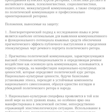
английского языков, психолингвистики, социолингвистики,
политологии, межкультурной коммуникации, а также спецкурсов
по политической коммуникации и профессионально
ориентированной риторике.
Положения, выносимые на защиту:
1. Лингвориторический подход к исследованию языка и речи
является наиболее оптимальным для выявления коммуникативного
и функционального потенциала языковых средств обеспечения
прагматического эффекта публичного выступления и определения
этнокультурных черт речевого портрета политического ритора.
2. Прагматика политической коммуникации, характеризующаяся
высокой степенью интенционалыюсти и определяющая речевое
воздействие как основную цель коммуникации, основывается, в
первую очередь, на манифестации национально-культурных
ценностей, которые определяют политический курс ритора.
Национально-культурные ценности, будучи базисными
установками этноса, переходят в устойчивые компоненты
национального самосознания, образуя единство взглядов и
убеждений политического ритора и народа.
3. Национально-культурная специфика проявляется в той или
иной мере на всех уровнях языка, но особенно ярко она
манифестирована в лексической системе, непосредственно
отражающей эпистемологическую ситуацию. Использование в
публичной речи лингвориторических средств национально-