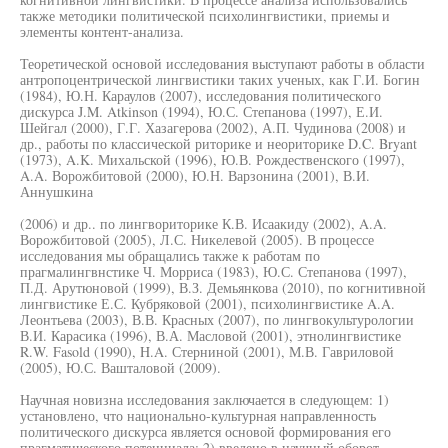
также методики политической психолингвистики, приемы и
элементы контент-анализа.
Теоретической основой исследования выступают работы в области
антропоцентрической лингвистики таких ученых, как Г.И. Богин
(1984), Ю.Н. Караулов (2007), исследования политического
дискурса J.M. Atkinson (1994), Ю.С. Степанова (1997), Е.И.
Шейгал (2000), Г.Г. Хазагерова (2002), А.П. Чудинова (2008) и
др., работы по классической риторике и неориторике D.C. Bryant
(1973), A.K. Михальской (1996), Ю.В. Рождественского (1997),
A.A. Ворожбитовой (2000), Ю.Н. Варзонина (2001), В.И.
Аннушкина
(2006) и др.. по лингвориторике К.В. Исаакиду (2002), A.A.
Ворожбитовой (2005), Л.С. Никелевой (2005). В процессе
исследования мы обращались также к работам по
прагмалингвнстике Ч. Морриса (1983), Ю.С. Степанова (1997),
П.Д. Арутюновой (1999), В.З. Демьянкова (2010), по когнитивной
лингвистике Е.С. Кубряковой (2001), психолингвистике A.A.
Леонтьева (2003), В.В. Красных (2007), по лингвокультурологии
В.И. Карасика (1996), В.А. Масловой (2001), этнолингвистике
R.W. Fasold (1990), H.A. Стерниной (2001), М.В. Гавриловой
(2005), Ю.С. Вашталовой (2009).
Научная новизна исследования заключается в следующем: 1)
установлено, что национально-культурная направленность
политического дискурса является основой формирования его
прагматического потенциала; 2) введено в научный оборот