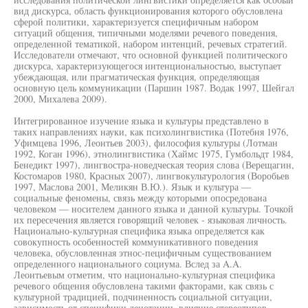
вид дискурса, область функционирования которого обусловлена
сферой политики, характеризуется специфичным набором
ситуаций общения, типичными моделями речевого поведения,
определенной тематикой, набором интенций, речевых стратегий.
Исследователи отмечают, что основной функцией политического
дискурса, характеризующегося интенциональностью, выступает
убеждающая, или прагматическая функция, определяющая
основную цель коммуникации (Паршин 1987. Водак 1997, Шейгал
2000, Михалева 2009).
Интегрированное изучение языка и культуры представлено в
таких направлениях науки, как психолингвистика (Потебня 1976,
Уфимцева 1996, Леонтьев 2003), философия культуры (Лотман
1992, Коган 1996), этнолингвистика (Хаймс 1975, Гумбольдт 1984,
Бенедикт 1997), лингвостра-новедческая теория слова (Верещагин,
Костомаров 1980, Красных 2007), лингвокультурология (Воробьев
1997, Маслова 2001, Меликян В.Ю.). Язык и культура —
социальные феномены, связь между которыми опосредована
человеком — носителем данного языка и данной культуры. Точкой
их пересечения является говорящий человек - языковая личность.
Национально-культурная специфика языка определяется как
совокупность особенностей коммуникативного поведения
человека, обусловленная этнос-пецифичным существованием
определенного национального социума. Вслед за A.A.
Леонтьевым отметим, что национально-культурная специфика
речевого общения обусловлена такими факторами, как связь с
культурной традицией, подчиненность социальной ситуации,
зависимость от специфики денотации, влияние стереотипов,