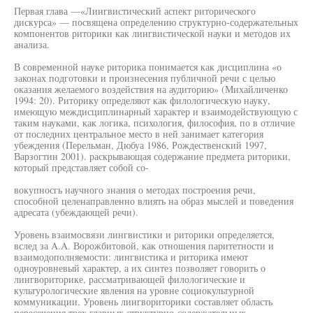
Первая глава —«Лингвистический аспект риторического
дискурса» — посвящена определению структурно-содержательных
компонентов риторики как лингвистической науки и методов их
анализа.
В современной науке риторика понимается как дисциплина «о
законах подготовки и произнесения публичной речи с целью
оказания желаемого воздействия на аудиторию» (Михайличенко
1994: 20). Риторику определяют как филологическую науку,
имеющую междисциплинарный характер и взаимодействующую с
таким науками, как логика, психология, философия, по в отличие
от последних центральное место в ней занимает категория
убеждения (Перельман, Дюбуа 1986, Рождественский 1997,
Варзогтин 2001). раскрывающая содержание предмета риторики,
который представляет собой со-
вокупносгь научного знания о методах построения речи,
способной целенаправленно влиять на образ мыслей и поведения
адресата (убеждающей речи).
Уровень взаимосвязи лингвистики и риторики определяется,
вслед за A.A. Ворожбитовой, как отношения паритетности и
взаимодополняемости: лингвистика и риторика имеют
одноуровневый характер, а их синтез позволяет говорить о
лингвориторике, рассматривающей филологические и
культурологические явления на уровне социокультурной
коммуникации. Уровень лингвориторики составляет область
пересечения трех главных структурно-содержательных