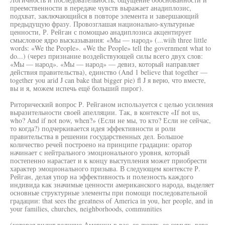
преемственности в передаче чувств выражает анадиплозис,
подхват, заключающийся в повторе элемента и завершающий
предыдущую фразу. Провозглашая национально-культурные
ценности, Р. Рейган с помощью анадиплозиса акцентирует
смысловое ядро высказывания: «Мы — народ» (...wiih three little
words: «We the People». «We the People» tell the government what to
do...) (через признание воздействующей силы всего двух слов:
«Мы — народ». «Мы — народ» — девиз, который направляет
действия правительства), единство (And 1 believe that together —
together you arid J can bake that bigger pie) fl J я верю, что вместе,
вы и я, можем испечь ещё больший пирог).
Риторический вопрос Р. Рейганом используется с целью усиления
выразительности своей апелляции. Так, в контексте «If not us,
who? And if not now, when?» (Если не мы, то кто? Если не сейчас,
то когда?) подчеркивается идея эффективности и роли
правительства в решении государственных дел. Большое
количество речей построено на принципе градации: оратор
начинает с нейтрального эмоционального уровня, который
постепенно нарастает и к концу выступления может приобрести
характер эмоционального призыва. В следующем контексте Р.
Рейган, делая упор на эффективность и полезность каждого
индивида как значимые ценности американского народа, выделяет
основные структурные элементы при помощи последовательной
градации: that sees the greatness of America in you, her people, and in
your families, churches, neighborhoods, communities
(которая видит величие Америки в вас, ее людях, ее семьях, вере,