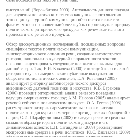
выступлений (Ворожбитова 2000). Актуальность данного подхода
для изучения политических текстов как уникального явления
этносоциокультур-ной коммуникации объясняется также тем
фактом, что он позволяет наиболее глубоко проникнуть в природу
политического риторического дискурса как речемыслительного
процесса и его речевого продукта.
Обзор диссертационных исследований, посвященных вопросам
специфики текстов политической коммуникации,
лингвориторического описания речи, создания автопортретов
риторов, национально-культурной направленности текстов,
позволил акцентировать следующие положения значимые для
данной сферы. Так, Е.И. Ковалева (2000) с позиций классической
риторики изучает американские публичные выступления
общественно-политических деятелей; Е.А. Кованова (2005)
анализирует риторику автобиографического дискурса
американских деятелей политики и искусства; К.В. Баранова
(2006) проводит риторический анализ речевого поведения
ведущих американских ток-шоу; A.M. Изюров (2005) анализирует
речевой субъект в политическом дискурсе; O.A. Гусева (2006)
рассматривает риторико-аргументативные характеристики
политического дискурса на материале президентских обращений к
нации; О.И. Шарафутдинова (2008) исследует речевые средства
создания образа ритора в политическом дискурсе в его
динамическом аспекте; E.H. Сагайдачная (2009) рассматривает
экспрессивные средства в речи политиков; Ю.С. Вашталова (2009)
обращается к риторическим особенностям американского