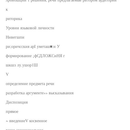
к
риторика
Уровни языковой личности
Ннвегшпн
ри;оричсския арI уметаш■:н У
формирование ¡фСДЛОЖСнНЯ г
шкшз лу.ушор1Ш
V
определение предмета речи
разработка аргументе»» высказывания
Диспозиция
прямое
~ введениеV косвенное
резко эмоциональное