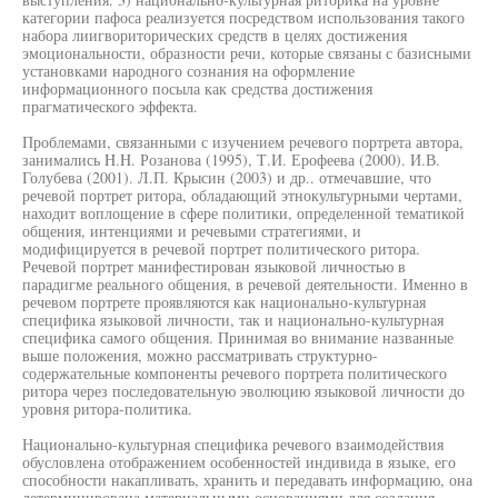
категории пафоса реализуется посредством использования такого
набора лиигвориторических средств в целях достижения
эмоциональности, образности речи, которые связаны с базисными
установками народного сознания на оформление
информационного посыла как средства достижения
прагматического эффекта.
Проблемами, связанными с изучением речевого портрета автора,
занимались H.H. Розанова (1995), Т.И. Ерофеева (2000). И.В.
Голубева (2001). Л.П. Крысин (2003) и др.. отмечавшие, что
речевой портрет ритора, обладающий этнокультурными чертами,
находит воплощение в сфере политики, определенной тематикой
общения, интенциями и речевыми стратегиями, и
модифицируется в речевой портрет политического ритора.
Речевой портрет манифестирован языковой личностью в
парадигме реального общения, в речевой деятельности. Именно в
речевом портрете проявляются как национально-культурная
специфика языковой личности, так и национально-культурная
специфика самого общения. Принимая во внимание названные
выше положения, можно рассматривать структурно-
содержательные компоненты речевого портрета политического
ритора через последовательную эволюцию языковой личности до
уровня ритора-политика.
Национально-культурная специфика речевого взаимодействия
обусловлена отображением особенностей индивида в языке, его
способности накапливать, хранить и передавать информацию, она
детерминирована материальными основаниями для создания