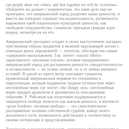
can people share our values, and thai together we will he victorious»
(Пойдемте же дальше с уверенностью, что наше дело еще не
проиграно, что американский народ разделяет наши ценности, и
вместе мы победим) отражает последовательность, ритмичность
выражения такой национально-культурной ценности, как
свободное сотрудничество, гуманизм, призывая граждан идти
вперед, несмотря ни на что.
Американский президент создает в своих выступлениях наглядно-
чувственные образы предметов и явлений окружающей жизни с
помощью ярких определений — эпитетов, обогащая тем самым
содержание высказывания. Так. эпитет «sincere efforts»
характеризует «реальные усилия», которые предпринимает
американский народ для достижения ценности самодостаточности
и независимости — не только личной, но и от любых внешних
условий. В одной из притч автор описывает гуманизм,
проявленный американским моряком по отношению к
переселенцам, которые выдержали трудное путешествие через
неспокойные моря, где эпитет «the choppy seas» (неспокойные
моря) придает драматизм и динамичность описываемым
событиям. Р. Рейганом как политиком поддерживается и
защищается свобода личности как высшая ценность, в контексте
«great freedom» (великая свобода) — это самостоятельное
распоряжение человека собственной судьбой, выбор своего
жизненного пути, возможность действовать в соответствии со
своими интересами и представлениями.
Логичность и последовательность, ощущение обоснованности и