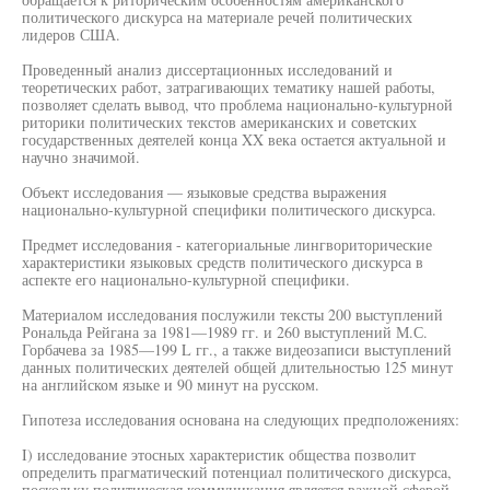
политического дискурса на материале речей политических
лидеров США.
Проведенный анализ диссертационных исследований и
теоретических работ, затрагивающих тематику нашей работы,
позволяет сделать вывод, что проблема национально-культурной
риторики политических текстов американских и советских
государственных деятелей конца XX века остается актуальной и
научно значимой.
Объект исследования — языковые средства выражения
национально-культурной специфики политического дискурса.
Предмет исследования - категориальные лингвориторические
характеристики языковых средств политического дискурса в
аспекте его национально-культурной специфики.
Материалом исследования послужили тексты 200 выступлений
Рональда Рейгана за 1981—1989 гг. и 260 выступлений М.С.
Горбачева за 1985—199 L гг., а также видеозаписи выступлений
данных политических деятелей общей длительностью 125 минут
на английском языке и 90 минут на русском.
Гипотеза исследования основана на следующих предположениях:
I) исследование этосных характеристик общества позволит
определить прагматический потенциал политического дискурса,
поскольку политическая коммуникация является важной сферой