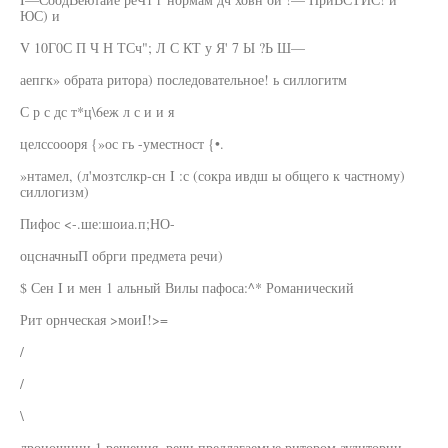
ЮС) и
V 10Г0С П Ч Н ТСч"; Л С КТ у Я' 7 Ы ?Ь Ш—
аепгк» обрата ритора) последовательное! ь силлогитм
С р с дс т*ц\6еж л с и и я
целссоооря {»ос гь -уместност {•.
»нтамел, (л'мозтслкр-сн I :с (сокра ивдш ы общего к частному)
силлогизм)
Пифос <-.ше:шоиа.п;НО-
оцсначныП обрги предмета речи)
$ Сен I и мен 1 альный Вилы пафоса:^* Романический
Рит орнческая >моиI!>=
/
/
\
лроиошцни 1 решения, речи предлагаемые ритором аудитории