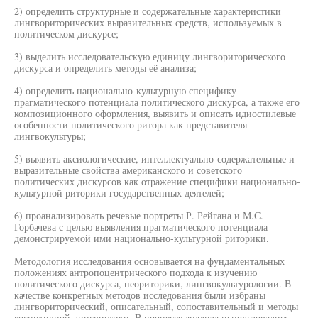
2) определить структурные и содержательные характеристики
лингвориторических выразительных средств, используемых в
политическом дискурсе;
3) выделить исследовательскую единицу лингвориторического
дискурса и определить методы её анализа;
4) определить национально-культурную специфику
прагматического потенциала политического дискурса, а также его
композиционного оформления, выявить и описать идиостилевые
особенности политического ритора как представителя
лингвокультуры;
5) выявить аксиологические, интеллектуально-содержательные и
выразительные свойства американского и советского
политических дискурсов как отражение специфики национально-
культурной риторики государственных деятелей;
6) проанализировать речевые портреты Р. Рейгана и М.С.
Горбачева с целью выявления прагматического потенциала
демонстрируемой ими национально-культурной риторики.
Методология исследования основывается на фундаментальных
положениях антропоцентрического подхода к изучению
политического дискурса, неориторики, лингвокультурологии. В
качестве конкретных методов исследования были избраны
лингвориторический, описательный, сопоставительный и методы
когнитивной лингвистики. В процессе анализа использовались