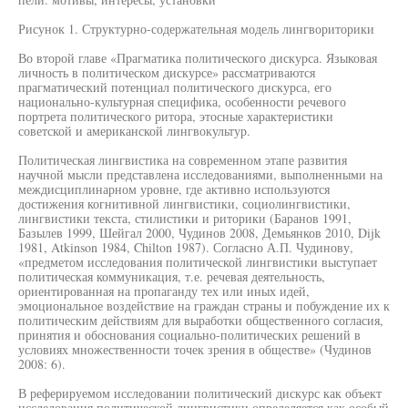
Рисунок 1. Структурно-содержательная модель лингвориторики
Во второй главе «Прагматика политического дискурса. Языковая
личность в политическом дискурсе» рассматриваются
прагматический потенциал политического дискурса, его
национально-культурная специфика, особенности речевого
портрета политического ритора, этосные характеристики
советской и американской лингвокультур.
Политическая лингвистика на современном этапе развития
научной мысли представлена исследованиями, выполненными на
междисциплинарном уровне, где активно используются
достижения когнитивной лингвистики, социолингвистики,
лингвистики текста, стилистики и риторики (Баранов 1991,
Базылев 1999, Шейгал 2000, Чудинов 2008, Демьянков 2010, Dijk
1981, Atkinson 1984, Chilton 1987). Согласно А.П. Чудинову,
«предметом исследования политической лингвистики выступает
политическая коммуникация, т.е. речевая деятельность,
ориентированная на пропаганду тех или иных идей,
эмоциональное воздействие на граждан страны и побуждение их к
политическим действиям для выработки общественного согласия,
принятия и обоснования социально-политических решений в
условиях множественности точек зрения в обществе» (Чудинов
2008: 6).
В реферируемом исследовании политический дискурс как объект
исследования политической лингвистики определяется как особый