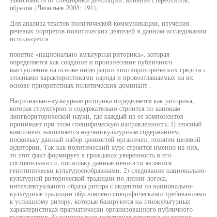
образов (Леонтьев 2003: 191).
Для анализа текстов политической коммуникации, изучения
речевых портретов политических деятелей в данном исследовании
используется
понятие «национально-культурная риторика», которая
определяется как создание и произнесение публичного
выступления на основе интеграции лиигвориторических средств с
этосными характеристиками народа и провозглашаемых на их
основе приоритетных политических доминант .
Национально-культурная риторика определяется как риторика,
которая структурно и содержательно строится по канонам
лингвориторической науки, где каждый из ее компонентов
принимает при этом специфическую направленность: I) этосный
компонент наполняется научно-культурным содержанием,
поскольку данный набор ценностей органичен, понятен целевой
аудитории. Так как политический курс строится именно на них,
то этот факт формирует в гражданах уверенность в его
состоятельности, поскольку данные ценности являются
генотипически культуросообразными. 2) следование национально-
культурной риторической традиции по линии логоса,
интеллектуального образа ритора с акцентом на национально-
культурные традиции обусловлено специфическими требованиями
к успешному ритору, которые базируются на этнокультурных
характеристиках прагматически организованного публичного
выступления. 3) национально-культурная риторика на уровне