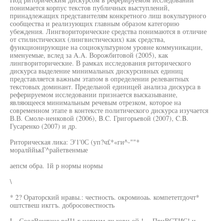
понимается корпус текстов публичных выступлений,
принадлежащих представителям конкретного лиш вокультурного
сообщества и реализующих главным образом категорию
убеждения. Лингвориторические средства понимаются в отличие
от стилистических (лингвистических) как средства,
функционирующие на социокультурном уровне коммуникации,
именуемые, вслед за A.A. Ворожбитовой (2005), как
лингвориторические. В рамках исследования риторического
дискурса выделение минимальных дискурсивных единиц
представляется важным этапом в определении релевантных
текстовых доминант. Предельной единицей анализа дискурса в
реферируемом исследовании признается высказывание,
являющееся минимальным речевым отрезком, которое на
современном этапе в контексте политического дискурса изучается
В.В. Смоле-ненковой (2006), B.C. Григорьевой (2007), C.B.
Гусаренко (2007) и др.
Риторическая лика: Э'1'0С (уп?ч£*«ги^-""*
моралййькГ^райетвенмые
аепсм обра. 1й р нормы нормы
\
* 2? Ораторский нравы.: честность. окромиоаь. компететгдочт*
оштствеш икггъ. добросовестность
I—СоодВеютаие реЧ1 г нормам дч ховн ой !— ПриВСТИС! и