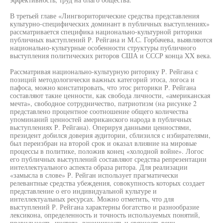
В третьей главе «Лингвориторические средства представления
культурно-специфических доминант в публичных выступлениях»
рассматривается специфика национально-культурной риторики
публичных выступлений Р. Рейгана и М.С. Горбачева, выявляются
национально-культурные особенности структуры публичного
выступления политических риторов США и СССР конца XX века.
Рассматривая национально-культурную риторику Р. Рейгана с
позиций методологически важных категорий этоса, логоса и
пафоса, можно констатировать, что этос риторики Р. Рейгана
составляют такие ценности, как свобода личности, «американская
мечта», свободное сотрудничество, патриотизм (на рисунке 2
представлено процентное соотношение общего количества
упоминаний ценностей американского народа в публичных
выступлениях Р. Рейгана). Оперируя данными ценностями,
президент добился доверия аудитории, сблизился с избирателями,
был переизбран на второй срок и оказал влияние на мировые
процессы в политике, положив конец «холодной войне». Логос
его публичных выступлений составляют средства репрезентации
интеллектуального аспекта образа ритора. Для реализации
«замысла в слове» Р. Рейган использует прагматически
релевантные средства убеждения, совокупность которых создает
представление о его индивидуальной культуре и
интеллектуальных ресурсах. Можно отметить, что для
выступлений Р. Рейгана характерны богатство и разнообразие
лексикона, определенность и точность используемых понятий,
правильность, чистота, лаконичность и связность речи,