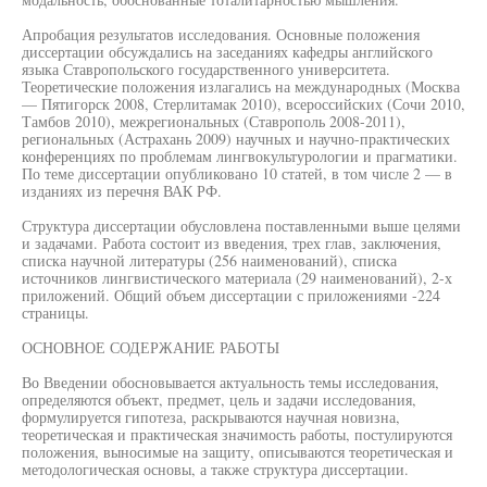
Апробация результатов исследования. Основные положения
диссертации обсуждались на заседаниях кафедры английского
языка Ставропольского государственного университета.
Теоретические положения излагались на международных (Москва
— Пятигорск 2008, Стерлитамак 2010), всероссийских (Сочи 2010,
Тамбов 2010), межрегиональных (Ставрополь 2008-2011),
региональных (Астрахань 2009) научных и научно-практических
конференциях по проблемам лингвокультурологии и прагматики.
По теме диссертации опубликовано 10 статей, в том числе 2 — в
изданиях из перечня ВАК РФ.
Структура диссертации обусловлена поставленными выше целями
и задачами. Работа состоит из введения, трех глав, заключения,
списка научной литературы (256 наименований), списка
источников лингвистического материала (29 наименований), 2-х
приложений. Общий объем диссертации с приложениями -224
страницы.
ОСНОВНОЕ СОДЕРЖАНИЕ РАБОТЫ
Во Введении обосновывается актуальность темы исследования,
определяются объект, предмет, цель и задачи исследования,
формулируется гипотеза, раскрываются научная новизна,
теоретическая и практическая значимость работы, постулируются
положения, выносимые на защиту, описываются теоретическая и
методологическая основы, а также структура диссертации.