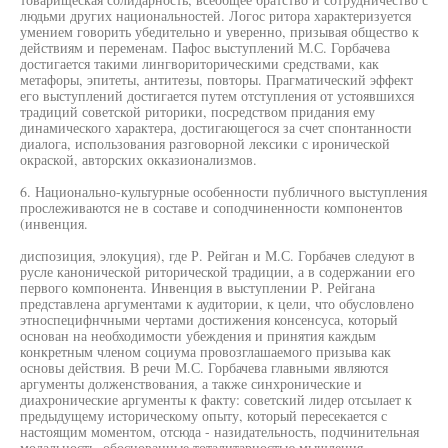
людьми других национальностей. Логос ритора характеризуется
умением говорить убедительно и уверенно, призывая общество к
действиям и переменам. Пафос выступлений М.С. Горбачева
достигается такими лингвориторическими средствами, как
метафоры, эпитеты, антитезы, повторы. Прагматический эффект
его выступлений достигается путем отступления от устоявшихся
традиций советской риторики, посредством придания ему
динамического характера, достигающегося за счет спонтанности
диалога, использования разговорной лексики с иронической
окраской, авторских окказионализмов.
6. Национально-культурные особенности публичного выступления
прослеживаются не в составе и соподчиненности компонентов
(инвенция.
диспозиция, элокуция), где Р. Рейган и М.С. Горбачев следуют в
русле канонической риторической традиции, а в содержании его
первого компонента. Инвенция в выступлении Р. Рейгана
представлена аргументами к аудитории, к цели, что обусловлено
этноспецифнчными чертами достижения консенсуса, который
основан на необходимости убеждения и принятия каждым
конкретным членом социума провозглашаемого призыва как
основы действия. В речи М.С. Горбачева главными являются
аргументы долженствования, а также синхронические и
диахронические аргументы к факту: советский лидер отсылает к
предыдущему историческому опыту, который пересекается с
настоящим моментом, отсюда - назидательность, подчинительная
модальность, обоснованные тоталитарностью мышления.