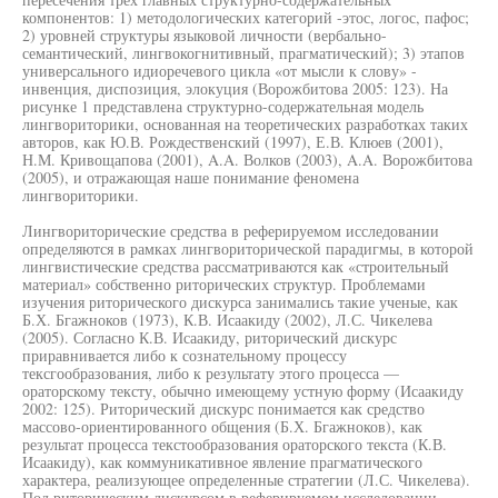
компонентов: 1) методологических категорий -этос, логос, пафос;
2) уровней структуры языковой личности (вербально-
семантический, лингвокогнитивный, прагматический); 3) этапов
универсального идиоречевого цикла «от мысли к слову» -
инвенция, диспозиция, элокуция (Ворожбитова 2005: 123). На
рисунке 1 представлена структурно-содержательная модель
лингвориторики, основанная на теоретических разработках таких
авторов, как Ю.В. Рождественский (1997), Е.В. Клюев (2001),
Н.М. Кривощапова (2001), A.A. Волков (2003), A.A. Ворожбитова
(2005), и отражающая наше понимание феномена
лингвориторики.
Лингвориторические средства в реферируемом исследовании
определяются в рамках лингвориторической парадигмы, в которой
лингвистические средства рассматриваются как «строительный
материал» собственно риторических структур. Проблемами
изучения риторического дискурса занимались такие ученые, как
Б.Х. Бгажноков (1973), К.В. Исаакиду (2002), Л.С. Чикелева
(2005). Согласно К.В. Исаакиду, риторический дискурс
приравнивается либо к сознательному процессу
тексгообразования, либо к результату этого процесса —
ораторскому тексту, обычно имеющему устную форму (Исаакиду
2002: 125). Риторический дискурс понимается как средство
массово-ориентированного общения (Б.Х. Бгажноков), как
результат процесса текстообразования ораторского текста (К.В.
Исаакиду), как коммуникативное явление прагматического
характера, реализующее определенные стратегии (Л.С. Чикелева).
Под риторическим дискурсом в реферируемом исследовании