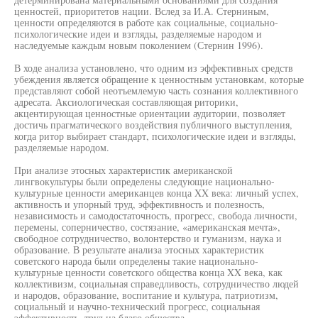
ценностей, приоритетов нации. Вслед за И.А. Стерниным,
ценности определяются в работе как социальные, социально-
психологические идеи и взгляды, разделяемые народом и
наследуемые каждым новым поколением (Стернин 1996).
В ходе анализа установлено, что одним из эффективных средств
убеждения является обращение к ценностным установкам, которые
представляют собой неотъемлемую часть сознания коллективного
адресата. Аксиологическая составляющая риторики,
акцентирующая ценностные ориентации аудитории, позволяет
достичь прагматического воздействия публичного выступления,
когда ритор выбирает стандарт, психологические идеи и взгляды,
разделяемые народом.
При анализе этосных характеристик американской
лингвокультуры были определены следующие национально-
культурные ценности американцев конца XX века: личный успех,
активность и упорный труд, эффективность и полезность,
независимость и самодостаточность, прогресс, свобода личности,
перемены, соперничество, состязание, «американская мечта»,
свободное сотрудничество, волонтерство и гуманизм, наука и
образование. В результате анализа этосных характеристик
советского народа были определены такие национально-
культурные ценности советского общества конца XX века, как
коллективизм, социальная справедливость, сотрудничество людей
и народов, образование, воспитание и культура, патриотизм,
социальный и научно-технический прогресс, социальная
эффективность, труд на благо общества.