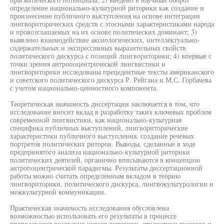
определение национально-культурной риторики как создание и
произнесение публичного выступления на основе интеграции
лингвориторических средств с этосными характеристиками народа
и провозглашаемых на их основе политических доминант; 3)
выявлено взаимодействие аксиологических, интеллектуально-
содержательных и экспрессивных выразительных свойств
политического дискурса с позиций лингвориторики; 4) впервые с
точки зрения антропоцентрической лингвистики и
лингвориторики исследованы прецедентные тексты американского
и советского политического дискурса Р. Рейгана и М.С. Горбачева
с учетом национально-ценностного компонента.
Теоретическая значимость диссертации заключается в том, что
исследование вносит вклад в разработку таких ключевых проблем
современной лингвистики, как национально-культурная
специфика публичных выступлений, лингвориторические
характеристики публичного выступления, создание речевых
портретов политических риторов. Выводы, сделанные в ходе
предпринятого анализа национально-культурной риторики
политических деятелей, органично вписываются в концепцию
антропоцентрической парадигмы. Результаты диссертационной
работы можно считать определенным вкладом в теорию
лингвориторики, политического дискурса, лингвокультурологии и
межкультурной коммуникации.
Практическая значимость исследования обусловлена
возможностью использовать его результаты в процессе
преподавания вузовских курсов риторики, стилистики русского и