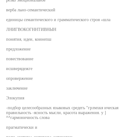
верба льно-семантический
единицы семантического и грамматического строя «шла
ЛНИГВОКОГННТИВНЫН
понятия, идеи, коинепш
предложение
повествование
исшверядежге
опровержение
заключение
Элокупия
-подбор целесообразных языковых средегь "грлмхкя ическая
правильность -ясность мысли, красота выражения. у ]
^^гармоничность слова
прагматически и
пели. мотивы, интересы, установки