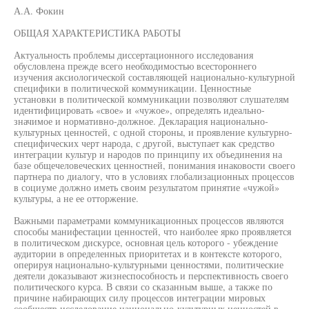
А.А. Фокин
ОБЩАЯ ХАРАКТЕРИСТИКА РАБОТЫ
Актуальность проблемы диссертационного исследования
обусловлена прежде всего необходимостью всестороннего
изучения аксиологической составляющей национально-культурной
специфики в политической коммуникации. Ценностные
установки в политической коммуникации позволяют слушателям
идентифицировать «свое» и «чужое», определять идеально-
значимое и нормативно-должное. Декларация национально-
культурных ценностей, с одной стороны, и проявление культурно-
специфических черт народа, с другой, выступает как средство
интеграции культур и народов по принципу их объединения на
базе общечеловеческих ценностней, понимания инаковости своего
партнера по диалогу, что в условиях глобализационных процессов
в социуме должно иметь своим результатом принятие «чужой»
культуры, а не ее отторжение.
Важными параметрами коммуникационных процессов являются
способы манифестации ценностей, что наиболее ярко проявляется
в политическом дискурсе, основная цель которого - убеждение
аудитории в определенных приоритетах и в контексте которого,
оперируя национально-культурными ценностями, политические
деятели доказывают жизнеспособность и перспективность своего
политического курса. В связи со сказанным выше, а также по
причине набирающих силу процессов интеграции мировых
сообществ исследование национально-культурных ценностей в