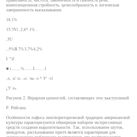
композиционная стройность, целесообразность и логическая
завершенность высказывания.
18,1%
15,'lVi ,2,6^.1% .
,5U
,.5%B.7%3,7%4,2%
I '"if
■ i........%.......I........1
.л, .к' rc .«г. чь- о ^ У' -i1
¿У л»
Рисунок 2. Иерархия ценностей, составляющих этос выступлений
Р. Рейгана
Особенности пафоса лингвориторической традиции американской
культуры характеризуются обширным набором экспрессивных
средств создания выразительности. Так, использование шуток,
анекдотов, рассказывание притч является характерным для
американского публичного выступления, что подтверждается