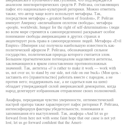
анализом лингвориторических средств Р. Рейгана, составляющих
пафос его национально-культурной риторики. Можно отметить
также, что автор чаще всего использует метафоры. Так,
посредством метафоры «.greatest bastion of freedom», P. Рейган
именует Америку «величайшим оплотом свободы»; метафора
«people, worldwide, hunger for the right of self-determination» (люди
во всем мире стремятся к самоопределению) раскрывает особое
понимание свободы американцами в других странах и
акцентирует роль права в самоопределении людей. Метафора «Evil
Empire» (Империя зла) получила наибольшую известность как-
политический афоризм Р. Рейгана, обозначающий сильное
государство, политическая природа которого считается злом.
Большим прагматическим потенциалом наделяются антитезы,
заключающиеся в ярком сопоставлении противоположных
значений. Так, антитеза «// is rather to make it work — work with
us, not over us; to stand by our side, not ride on our buck» (Моя цель -
заставить его [правительство] работать вместе с пародом, а не
против него; поддерживать нас, а не садиться нам на шею)
обладает утверждающей силой американской демократии, когда
народ делегирует избранникам отправление своих полномочий.
Анафора, передающая чувство уверенности, оптимистический
настрой оратора также характеризует пафос риторики Р. Рейгана,
интенсифицируя факторы убедительности, понимания и
запоминания его выступлений. Так, анафора «And let us go
forward from here not with some faint hope that our cause is not yet
lost; let us go forward confident that the Ameri-