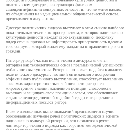
политическом дискурсе, выступающих фактором
самоидентификации конкретных этносов, и, что не менее важно,
их объединения на наднациональной общечеловеческой основе,
представляется актуальным.
Дискурс политических лидеров выступает в этом смысле наиболее
показательным текстовым пространством, в котором национально-
культурные ценности находят свою актуализацию, поскольку
лидер страны призван манифестировать приверженность идеалам
того социума, который выдал ему мандат на отправление прав его
граждан.
Интегрирующей частью политического дискурса является
риторика как технологическая основа прагматической успешности
публичного выступления. Риторика позволяет подойти к анализу
политического дискурса с позиций оптимального построения
эффективного публичного выступления, способствует выявлению
значимых характеристик языковой личности ритора, его
мировоззрения, знаний, жизненной позиции, способности
выражать и защищать свою позицию словом, что обеспечивает
создание непосредственной медийной среды интерпретации
информационных посылов ритора.
В свете изложенных выше положений представляется научно
обоснованным изучение речей политических лидеров в аспекте
национально-культурной риторики, что находится в русле
лингвориторического подхода как теоретико-методологической
базы исследования текстов публичных