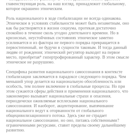
главенствующая роль, на наш взгляд, принадлежит глобальному,
которое окрашено этническим.
Роль национального в ходе глобализации не всегда одинакова.
Этническое в условиях стабильности может быть незаметным, оно
как бы растворяется в жизни социума, протекая достаточно
спокойно в течение сколь угодно длительного времени. Но в
кризисных, неустойчивых состояниях этническое заметно
усиливается и из фактора не первого порядка превращается в
первостепенный, не будучи в сущности таковым. И тогда данный
людям от рождения; этнический регулятор выходит на первое
место, приобретая* гипертрофированный характер. В этом смысле
этническое не разрушимо.
Специфика развития национального самосознания в контексте
глобализации заключается в парадоксе следующего порядка. Чем
меньший упор делается на национальную обособленность или
особость, тем полнее включение в глобальные процессы. Но при
этом сужаются сферы действия и применения национального, что
закономерно вызывает национальные страхи и опасения,
периодически оживляемые всплесками национального
самосознания. И наоборот, акцентирование, выпячивание
национального ведут к оторванности от глобального
общецивилизационного потока. Здесь уже не страдает
национальное самосознание, но оно, питаясь собственными?
ограниченными ресурсами, ставит пределы своему дальнейшему
развитию.