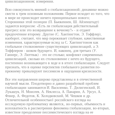
цивилизационном; измерении.
Всю совокупность мнений о глобализационной; динамике можно
свести к трем основным положениям. Первое исходит из того, что
в мире не происходит ничего принципиально нового;
Сторонники этой позиции (П. Бьюкеннен, Ш. Айзенштадт)
задаются вопросом: «Есть ли глобализация действительный
прогресс или это возвращение к вечному?» - и отдают
предпочтение второму. Другие (С. Хантингтон, Э. Тоффлер),
наоборот, считают, что мир переживает глубокие, качественные
изменения, характеризуемые вслед за С. Хантингтоном как
глобальное столкновение существующих цивилизаций, а Э.
Тоффлером - шоком будущего. И, наконец, для третьих (У.
Ганнерс, Э. Люттвак) - это не столько; конфликт современных
цивилизаций, сколько их столкновение с нечто из будущего,
постепенно возникающего в ходе и в итоге глобализации. Следует
признать, что в оценке перспектив глобального развития по-
прежнему превалируют пессимизм и ощущения кризисности.
Все эти направления широко представлены и в отечественной
научной мысли. Плодотворно и давно разработкой проблем
глобализации занимаются И. Василенко, Т. Дилигенский, И.
Лукашук, Н. Моисеев, А. Неклесса, А. Панарин, А. Урсул, А.
Флиер, А. Федотов, К. Холодковский, М. Чешков и др.
Отличительной особенностью1 российского взгляда на
исследуемую проблематику являются,, во-первых, объемность и
всеохватность в рассмотрении феномена глобализации, во-вторых,
известное преодоление пессимистического взгляда на ее