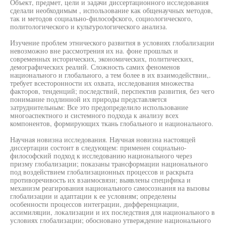
Объект, предмет, цели и задачи диссертационного исследования
сделали необходимым , использование как общенаучных методов,
так и методов социально-философского, социологического,
политологического и культурологического анализа.
Изучение проблем этнического развития в условиях глобализации
невозможно вне рассмотрения их на. фоне прошлых и
современных исторических, экономических, политических,
демографических реалий. Сложность самих феноменов
национального и глобального, а тем более в их взаимодействии,.
требует всесторонности их охвата, исследования множества
факторов, тенденций; последствий, перспектив развития, без чего
понимание подлинной их природы представляется
затруднительным: Все это предопределило использование
многоаспектного и системного подхода к анализу всех
компонентов, формирующих ткань глобального и национального.
Научная новизна исследования. Научная новизна настоящей
диссертации состоит в следующем: применен социально-
философский подход к исследованию национального через
призму глобализации; показаны трансформации национального
под воздействием глобализационных процессов и раскрыта
противоречивость их взаимосвязи; выявлены специфика и
механизм реагирования национального самосознания на вызовы
глобализации и адаптации к ее условиям; определены
особенности процессов интеграции, дифференциации,
ассимиляции, локализации и их последствия для национального в
условиях глобализации; обосновано утверждение национального