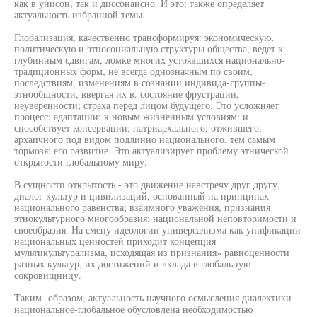
как в унисон, так и диссонансно. И это: также определяет
актуальность избранной темы.
Глобализация, качественно трансформируя: экономическую,
политическую и этносоциальную структуры общества, ведет к
глубинным сдвигам, ломке многих устоявшихся национально-
традиционных форм, не всегда однозначным по своим,
последствиям, изменениям в сознании индивида-группы-
этнообщности, ввергая их в. состояние фрустрации,
неуверенности; страха перед лицом будущего. Это усложняет
процесс; адаптации; к новым жизненным условиям: и
способствует консервации; патриархального, отжившего,
архаичного под видом подлинно национального, тем самым
тормозя: его развитие. Это актуализирует проблему этнической
открытости глобальному миру.
В сущности открытость - это движение навстречу друг другу,
диалог культур и цивилизаций, основанный на принципах
национального равенства; взаимного уважения, признания
этнокультурного многообразия; национальной неповторимости и
своеобразия. На смену идеологии универсализма как унификации
национальных ценностей приходит концепция
мультикультурализма, исходящая из признания» равноценности
разных культур, их достижений и вклада в глобальную
сокровищницу.
Таким- образом, актуальность научного осмысления диалектики
национальное-глобальное обусловлена необходимостью