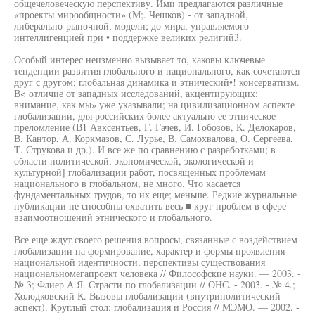
общечеловеческую перспективу. Ими предлагаются различные
«проекты мирообщности» (М;. Чешков) - от западной,
либерально-рыночной, модели; до мира, управляемого
интеллигенцией при • поддержке великих религий3.
Особый интерес неизменно вызывает то, каковы ключевые
тенденции развития глобального и национального, как сочетаются
друг с другом; глобальная динамика и этнический•! консерватизм.
В< отличие от западных исследований, акцентирующих:
внимание, как мы» уже указывали; на цивилизационном аспекте
глобализации, для российских более актуально ее этническое
преломление (В1 Авксентьев, Г. Гачев, И. Гобозов, К. Делокаров,
В. Кантор, А. Коркмазов, С. Лурье, В. Самохвалова, О. Сергеева,
Т. Струкова и др.). И все же по сравнению с разработками; в
области политической, экономической, экологической и
культурной] глобализации работ, посвященных проблемам
национального в глобальном, не много. Что касается
фундаментальных трудов, то их еще; меньше. Редкие журнальные
публикации не способны охватить весь ■ круг проблем в сфере
взаимоотношений этнического и глобального.
Все еще ждут своего решения вопросы, связанные с воздействием
глобализации на формирование, характер и формы проявления
национальной идентичности, перспективы существования
национальномегапроект человека // Философские науки. — 2003. -
№ 3; Флиер А.Я. Страсти по глобализации // ОНС. - 2003. - № 4.;
Холодковский К. Вызовы глобализации (внутриполитический
аспект). Круглый стол: глобализация и Россия // МЭМО. — 2002. -