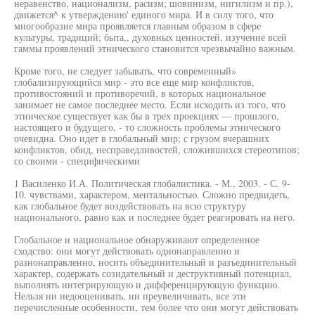
неравенство, национализм, расизм; шовинизм, нигилизм и пр.),
движется^ к утверждению' единого мира. И в силу того, что
многообразие мира проявляется главным образом в сфере
культуры, традиций; быта,, духовных ценностей, изучение всей
гаммы проявлений этнического становится чрезвычайно важным.
Кроме того, не следует забывать, что современный»
глобализирующийся мир - это все еще мир конфликтов,
противостояний и противоречий, в которых национальное
занимает не самое последнее место. Если исходить из того, что
этническое существует как бы в трех проекциях — прошлого,
настоящего и будущего, - то сложность проблемы этнического
очевидна. Оно идет в глобальный мир; с грузом вчерашних
конфликтов, обид, несправедливостей, сложившихся стереотипов;
со своими - специфическими
1 Василенко И.А. Политическая глобалистика. - М., 2003. - С. 9-
10. чувствами, характером, ментальностью. Сложно предвидеть,
как глобальное будет воздействовать на всю структуру
национального, равно как и последнее будет реагировать на него.
Глобальное и национальное обнаруживают определенное
сходство: они могут действовать однонаправленно и
разнонаправленно, носить объединительный и разъединительный
характер, содержать созидательный и деструктивный потенциал,
выполнять интегрирующую и дифференцирующую функцию.
Нельзя ни недооценивать, ни преувеличивать, все эти
перечисленные особенности, тем более что они могут действовать