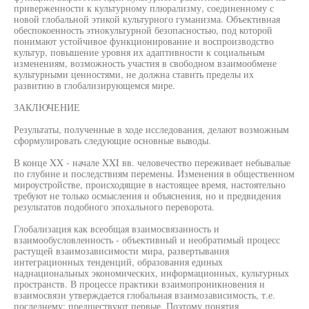
приверженности к культурному плюрализму, соединенному с
новой глобальной этикой культурного гуманизма. Объективная
обеспокоенность этнокультурной безопасностью, под которой
понимают устойчивое функционирование и воспроизводство
культур, повышение уровня их адаптивности к социальным
изменениям, возможность участия в свободном взаимообмене
культурными ценностями, не должна ставить пределы их
развитию в глобализирующемся мире.
ЗАКЛЮЧЕНИЕ
Результаты, полученные в ходе исследования, делают возможным
сформулировать следующие основные выводы.
В конце XX - начале XXI вв. человечество переживает небывалые
по глубине и последствиям перемены. Изменения в общественном
мироустройстве, происходящие в настоящее время, настоятельно
требуют не только осмысления и объяснения, но и предвидения
результатов подобного эпохального переворота.
Глобализация как всеобщая взаимосвязанность и
взаимообусловленность - объективный и необратимый процесс
растущей взаимозависимости мира, развертывания
интеграционных тенденций, образования единых
наднациональных экономических, информационных, культурных
пространств. В процессе практики взаимопроникновения и
взаимосвязи утверждается глобальная взаимозависимость, т.е.
последнему; предшествуют первые. Поэтому понятия