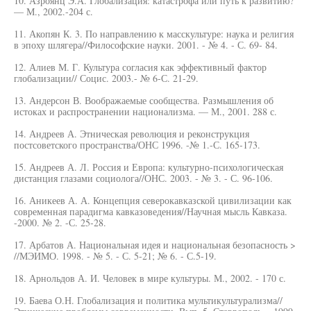
10. Азроянц Э.А. Глобализация: катастрофа или путь к развитию?
— М., 2002.-204 с.
11. Акопян К. 3. По направлению к масскультуре: наука и религия
в эпоху шлягера//Философские науки. 2001. - № 4. - С. 69- 84.
12. Алиев М. Г. Культура согласия как эффективный фактор
глобализации// Социс. 2003.- № 6-С. 21-29.
13. Андерсон В. Воображаемые сообщества. Размышления об
истоках и распространении национализма. — М., 2001. 288 с.
14. Андреев А. Этническая революция и реконструкция
постсоветского пространства/ОНС 1996. -№ 1.-С. 165-173.
15. Андреев А. Л. Россия и Европа: культурно-психологическая
дистанция глазами социолога//ОНС. 2003. - № 3. - С. 96-106.
16. Аникеев А. А. Концепция северокавказской цивилизации как
современная парадигма кавказоведения//Научная мысль Кавказа.
-2000. № 2. -С. 25-28.
17. Арбатов А. Национальная идея и национальная безопасность >
//МЭИМО. 1998. - № 5. - С. 5-21; № 6. - С.5-19.
18. Арнольдов А. И. Человек в мире культуры. М., 2002. - 170 с.
19. Баева О.Н. Глобализация и политика мультикультурализма//