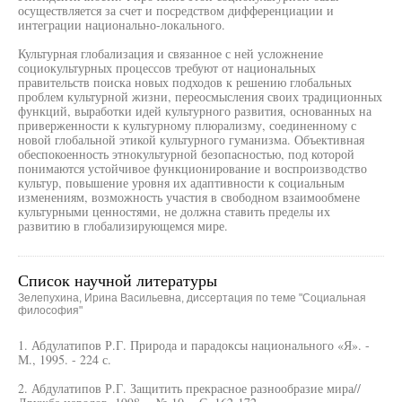
осуществляется за счет и посредством дифференциации и
интеграции национально-локального.
Культурная глобализация и связанное с ней усложнение
социокультурных процессов требуют от национальных
правительств поиска новых подходов к решению глобальных
проблем культурной жизни, переосмысления своих традиционных
функций, выработки идей культурного развития, основанных на
приверженности к культурному плюрализму, соединенному с
новой глобальной этикой культурного гуманизма. Объективная
обеспокоенность этнокультурной безопасностью, под которой
понимаются устойчивое функционирование и воспроизводство
культур, повышение уровня их адаптивности к социальным
изменениям, возможность участия в свободном взаимообмене
культурными ценностями, не должна ставить пределы их
развитию в глобализирующемся мире.
Список научной литературы
Зелепухина, Ирина Васильевна, диссертация по теме "Социальная
философия"
1. Абдулатипов Р.Г. Природа и парадоксы национального «Я». -
М., 1995. - 224 с.
2. Абдулатипов Р.Г. Защитить прекрасное разнообразие мира//