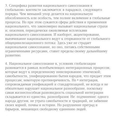
3. Специфика развития национального самосознания в
глобальном» контексте заключается: в парадоксе, следующего
порядка. Чем меньший упор делается на национальную
обособленность или особость, тем полнее включение в глобальные
процессы. Но при этом сужаются сферы действия и применения
национального, что закономерно вызывает национальные страхи
и; опасения, периодически оживляемые всплесками
национального самосознания. И наоборот, акцентирование,
выпячивание национального ведут к оторванности от глобального
общецивилизационного потока: Здесь уже не страдает
национальное самосознание, но оно, питаясь собственными
ограниченными ресурсами, ставит пределы своему дальнейшему
развитию.
4. Национальное самосознание в, условиях глобализации
развивается в рамках всеобъемлющих интеграционных процессов;
которые ведут к определенному нивелированию этнической;
самобытности, унифицированию бытия народов, что придает этим
процессам; некоторую противоречивость. Но • интеграция,
сопровождаемая унификацией и стандартизацией, не всегда и не
обязательно нарушает национальное разнообразие, поскольку
самая жизнеспособная разновидность социальной интеграции
складывается из единства, разнообразия: Не: подчинение: одного
народа другим, не утрата самобытности и традиций, не забвение
своих корней, почвы и истории. Но разрушение преград и
барьеров, мешающих свободному единению людей.