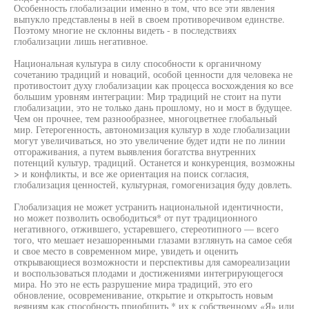
Особенность глобализации именно в том, что все эти явления
выпукло представлены в ней в своем противоречивом единстве.
Поэтому многие не склонны видеть - в последствиях
глобализации лишь негативное.
Национальная культура в силу способности к органичному
сочетанию традиций и новаций, особой ценности для человека не
противостоит духу глобализации как процесса восхождения ко все
большим уровням интеграции: Мир традиций не стоит на пути
глобализации, это не только дань прошлому, но и мост в будущее.
Чем он прочнее, тем разнообразнее, многоцветнее глобальный
мир. Гетерогенность, автономизация культур в ходе глобализации
могут увеличиваться, но это увеличение будет идти не по линии
отгораживания, а путем выявления богатства внутренних
потенций культур, традиций. Останется и конкуренция, возможны
> и конфликты, и все же ориентация на поиск согласия,
глобализация ценностей, культурная, гомогенизация буду довлеть.
Глобализация не может устранить национальной идентичности,
но может позволить освободиться* от пут традиционного
негативного, отжившего, устаревшего, стереотипного — всего
того, что мешает незашоренными глазами взглянуть на самое себя
и свое место в современном мире, увидеть и оценить
открывающиеся возможности и перспективы для самореализации
и воспользоваться плодами и достижениями интегрирующегося
мира. Но это не есть разрушение мира традиций, это его
обновление, осовременивание, открытие и открытость новым
веяниям как способность приобщить * их к собственному «Я» или