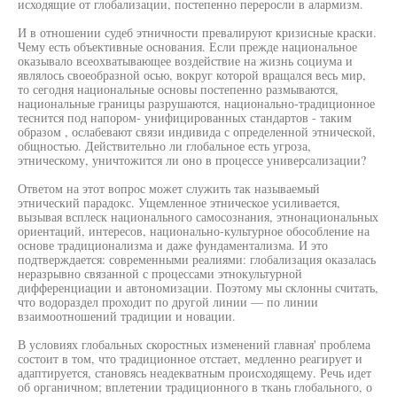
исходящие от глобализации, постепенно переросли в алармизм.
И в отношении судеб этничности превалируют кризисные краски.
Чему есть объективные основания. Если прежде национальное
оказывало всеохватывающее воздействие на жизнь социума и
являлось своеобразной осью, вокруг которой вращался весь мир,
то сегодня национальные основы постепенно размываются,
национальные границы разрушаются, национально-традиционное
теснится под напором- унифицированных стандартов - таким
образом , ослабевают связи индивида с определенной этнической,
общностью. Действительно ли глобальное есть угроза,
этническому, уничтожится ли оно в процессе универсализации?
Ответом на этот вопрос может служить так называемый
этнический парадокс. Ущемленное этническое усиливается,
вызывая всплеск национального самосознания, этнонациональных
ориентаций, интересов, национально-культурное обособление на
основе традиционализма и даже фундаментализма. И это
подтверждается: современными реалиями: глобализация оказалась
неразрывно связанной с процессами этнокультурной
дифференциации и автономизации. Поэтому мы склонны считать,
что водораздел проходит по другой линии — по линии
взаимоотношений традиции и новации.
В условиях глобальных скоростных изменений главная' проблема
состоит в том, что традиционное отстает, медленно реагирует и
адаптируется, становясь неадекватным происходящему. Речь идет
об органичном; вплетении традиционного в ткань глобального, о