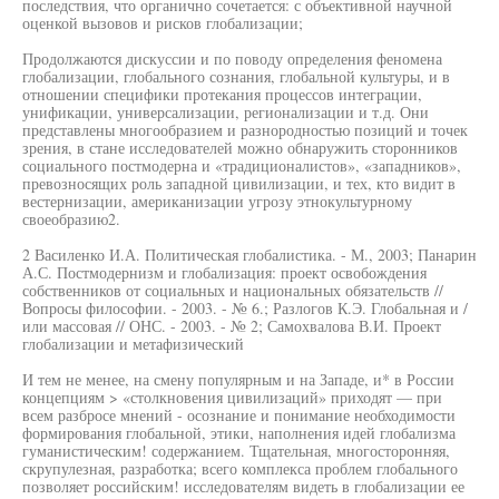
последствия, что органично сочетается: с объективной научной
оценкой вызовов и рисков глобализации;
Продолжаются дискуссии и по поводу определения феномена
глобализации, глобального сознания, глобальной культуры, и в
отношении специфики протекания процессов интеграции,
унификации, универсализации, регионализации и т.д. Они
представлены многообразием и разнородностью позиций и точек
зрения, в стане исследователей можно обнаружить сторонников
социального постмодерна и «традиционалистов», «западников»,
превозносящих роль западной цивилизации, и тех, кто видит в
вестернизации, американизации угрозу этнокультурному
своеобразию2.
2 Василенко И.А. Политическая глобалистика. - М., 2003; Панарин
А.С. Постмодернизм и глобализация: проект освобождения
собственников от социальных и национальных обязательств //
Вопросы философии. - 2003. - № 6.; Разлогов К.Э. Глобальная и /
или массовая // ОНС. - 2003. - № 2; Самохвалова В.И. Проект
глобализации и метафизический
И тем не менее, на смену популярным и на Западе, и* в России
концепциям > «столкновения цивилизаций» приходят — при
всем разбросе мнений - осознание и понимание необходимости
формирования глобальной, этики, наполнения идей глобализма
гуманистическим! содержанием. Тщательная, многосторонняя,
скрупулезная, разработка; всего комплекса проблем глобального
позволяет российским! исследователям видеть в глобализации ее