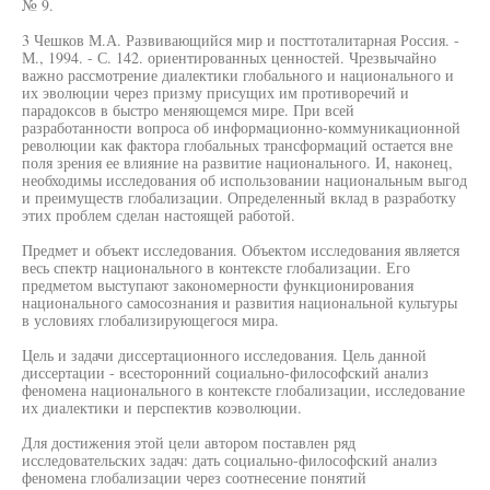
№ 9.
3 Чешков М.А. Развивающийся мир и посттоталитарная Россия. -
М., 1994. - С. 142. ориентированных ценностей. Чрезвычайно
важно рассмотрение диалектики глобального и национального и
их эволюции через призму присущих им противоречий и
парадоксов в быстро меняющемся мире. При всей
разработанности вопроса об информационно-коммуникационной
революции как фактора глобальных трансформаций остается вне
поля зрения ее влияние на развитие национального. И, наконец,
необходимы исследования об использовании национальным выгод
и преимуществ глобализации. Определенный вклад в разработку
этих проблем сделан настоящей работой.
Предмет и объект исследования. Объектом исследования является
весь спектр национального в контексте глобализации. Его
предметом выступают закономерности функционирования
национального самосознания и развития национальной культуры
в условиях глобализирующегося мира.
Цель и задачи диссертационного исследования. Цель данной
диссертации - всесторонний социально-философский анализ
феномена национального в контексте глобализации, исследование
их диалектики и перспектив коэволюции.
Для достижения этой цели автором поставлен ряд
исследовательских задач: дать социально-философский анализ
феномена глобализации через соотнесение понятий