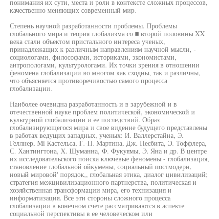
понимания их сути, места и роли в контексте сложных процессов,
качественно меняющих современный мир.
Степень научной разработанности проблемы. Проблемы
глобального мира и теория глобализма со ■ второй половины XX
века стали объектом пристального интереса ученых,
принадлежащих к различным направлениям научной мысли, -
социологами, философами, историками, экономистами,
антропологами, культурологами. Их точки зрения в отношении
феномена глобализации во многом как сходны, так и различны,
что объясняется противоречивостью самого процесса
глобализации.
Наиболее очевидна разработанность и в зарубежной и в
отечественной науке проблем политической, экономической и
культурной глобализации и ее последствий. Образ
глобализирующегося мира и свое видение будущего представлены
в работах ведущих западных, ученых: И. Валлерстайна, Э.
Геллнер, Mi Кастельса, Г.-П. Мартина, Дж. Несбита, Э. Тоффлера,
С. Хантингтона, X. Шуманна, Ф. Фукуямы, Э. Яна и др. В центре
их исследовательского поиска ключевые феномены - глобализация,
становление глобальной ойкумены, социальный постмодерн,
новый мировой' порядок,, глобальная этика, диалог цивилизаций;
стратегия межцивилизационного партнерства, политическая и
хозяйственная трансформации мира, его технизация и
информатизация. Все эти стороны сложного процесса
глобализации в конечном счете рассматриваются в аспекте
социальной перспективы в ее человеческом или