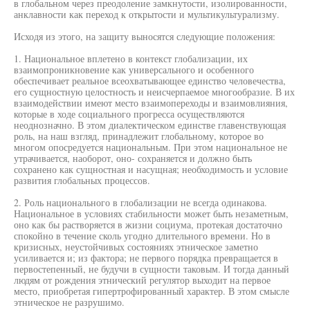
в глобальном через преодоление замкнутости, изолированности,
анклавности как переход к открытости и мультикультурализму.
Исходя из этого, на защиту выносятся следующие положения:
1. Национальное вплетено в контекст глобализации, их
взаимопроникновение как универсального и особенного
обеспечивает реальное всеохватывающее единство человечества,
его сущностную целостность и неисчерпаемое многообразие. В их
взаимодействии имеют место взаимопереходы и взаимовлияния,
которые в ходе социального прогресса осуществляются
неоднозначно. В этом диалектическом единстве главенствующая
роль, на наш взгляд, принадлежит глобальному, которое во
многом опосредуется национальным. При этом национальное не
утрачивается, наоборот, оно- сохраняется и должно быть
сохранено как сущностная и насущная; необходимость и условие
развития глобальных процессов.
2. Роль национального в глобализации не всегда одинакова.
Национальное в условиях стабильности может быть незаметным,
оно как бы растворяется в жизни социума, протекая достаточно
спокойно в течение сколь угодно длительного времени. Но в
кризисных, неустойчивых состояниях этническое заметно
усиливается и; из фактора; не первого порядка превращается в
первостепенный, не будучи в сущности таковым. И тогда данный
людям от рождения этнический регулятор выходит на первое
место, приобретая гипертрофированный характер. В этом смысле
этническое не разрушимо.