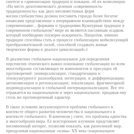
синтезе и гармонизации традиции и новации, об их коэволюции.
«На место дихотомического деления «современность-
традиционность» как двух несовместимых форм
жизни.глобалистика должна поставить гораздо более богатое
нюансами представление о непрерывном взаимодействии между
современными:., формами и традициями.Культурные традиции в
современном глобальном? мире не являются пассивным осадком,
который необходимо поскорее искоренить. Напротив, именно
традиции способны стать в процессе глобализации мобилизующей
преобразовательной силой, способной создавать живые
творческие формы в диалоге цивилизаций»1
В диалектике глобальное-национальное для определения
перспектив этнического важно понимание глобализации во всем
многообразии составляющих ее компонентов и присущих ей
противоречий: универсализации, стандартизации и
этнокультурного' разнообразия, интеграции, и дифференциации;
автономизации и регионализации, локализации, фрагментарной
индивидуализации и глобальной интернационализации. Все это
отражается на национальном и через национальное, придавая ему
столь же противоречивый характер.
В таких условиях актуализируется проблема глобального в
контексте общего развития человечества и национального в
контексте глобального. В конечном j счете, это проблема единства
и многообразия мира. Ее всестороннее изучение представляет
несомненный интерес, позволяя показать, как разноликий мир,
преодолевая национальные «измы» XX века (национальное