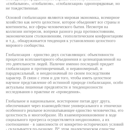
«глобальное», «глобализм», «глобализация» однопорядковые, но
не тождественные.
Основой глобализации являются мировая экономика, всемирное
хозяйство как нечто целостное, которое объединяет все страны и
континенты, все сферы человеческого бытия. Несмотря на
коллизии интересов, вопреки разного рода противостояниям,
экономическим столкновениям, геополитическим конфронтациям
и т.д., обнаруживается тенденция к установлению целостного
мирового сообщества.
Глобализация - единство двух составляющих: объективности
процессов всепланетарного объединения и целенаправленной на
это деятельности людей. Наличие именно последней придает
глобализации и противоречивый, и неравномерный, и
парадоксальный, и неоднозначный по своим последствиям
характер. В связи с этим и для того, чтобы иметь целостное
научное представление об истинной природе глобализации, особо
актуальны лишенные предвзятости и тенденциозности
исследования о практике ее «проведения».
Глобальное и национальное, всесторонне питая друг друга,
обеспечивают через взаимодействие универсального и этнически
особенного реальное всеохватывающее единство человечества, его
целостность и многообразие. Их взаимопроникновение в ходе
социального прогресса осуществляется неоднозначно, а их
соотношение - в зависимости от конкретно-исторических условий
- складывается по-разному. В* этом диалектическом единстве