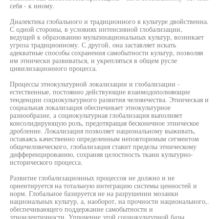
себя - к иному.
Диалектика глобального и традиционного в культуре двойственна.
С одной стороны, в условиях интенсивной глобализации,
ведущей к образованию мультинациональных культур, возникает
угроза традиционному. С другой, она заставляет искать
адекватные способы сохранения самобытности культур, позволяя
им этнически развиваться, и укрепляться в общем русле
цивилизационного процесса.
Процессы этнокультурной локализации и глобализации -
естественные, постоянно действующие взаимодополняющие
тенденции социокультурного развития человечества. Этническая и
социальная локализация обеспечивает этнокультурное
разнообразие, а социокультурная глобализация выполняет
консолидирующую роль, предотвращая бесконечное этническое
дробление. Локализация позволяет национальному выживать,
оставаясь качественно определенным неповторимым сегментом
общечеловеческого, глобализация ставит пределы этническому
дифференцированию, сохраняя целостность ткани культурно-
исторического процесса.
Развитие глобализационных процессов не должно и не
ориентируется на тотальную интеграцию системы ценностей и
норм. Глобальное базируется не на разрушении мозаики
национальных культур, а, наоборот, на прочности национального,.
обеспечивающего поддержание самобытности и
этноидентичности. Упрочение этой социокультурной базы