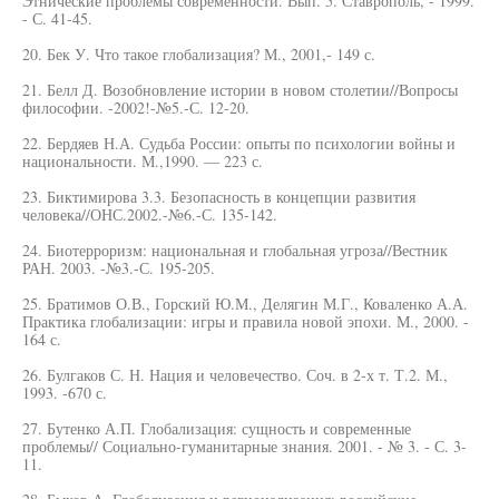
Этнические проблемы современности. Вып. 5. Ставрополь, - 1999.
- С. 41-45.
20. Бек У. Что такое глобализация? М., 2001,- 149 с.
21. Белл Д. Возобновление истории в новом столетии//Вопросы
философии. -2002!-№5.-С. 12-20.
22. Бердяев Н.А. Судьба России: опыты по психологии войны и
национальности. М.,1990. — 223 с.
23. Биктимирова 3.3. Безопасность в концепции развития
человека//ОНС.2002.-№6.-С. 135-142.
24. Биотерроризм: национальная и глобальная угроза//Вестник
РАН. 2003. -№3.-С. 195-205.
25. Братимов О.В., Горский Ю.М., Делягин М.Г., Коваленко А.А.
Практика глобализации: игры и правила новой эпохи. М., 2000. -
164 с.
26. Булгаков С. Н. Нация и человечество. Соч. в 2-х т. Т.2. М.,
1993. -670 с.
27. Бутенко А.П. Глобализация: сущность и современные
проблемы// Социально-гуманитарные знания. 2001. - № 3. - С. 3-
11.