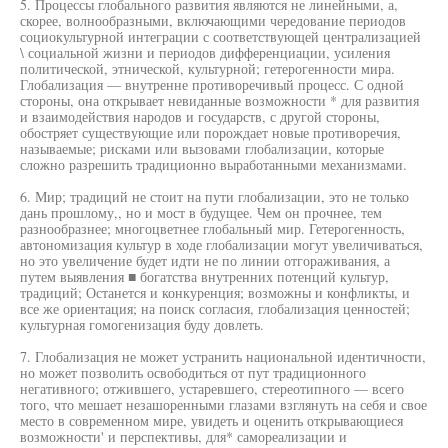
5. Процессы глобального развития являются не линейными, а,
скорее, волнообразными, включающими чередование периодов
социокультурной интеграции с соответствующей централизацией
\ социальной жизни и периодов дифференциации, усиления
политической, этнической, культурной; гетерогенности мира.
Глобализация — внутренне противоречивый процесс. С одной
стороны, она открывает невиданные возможности * для развития
и взаимодействия народов и государств, с другой стороны,
обостряет существующие или порождает новые противоречия,
называемые; рисками или вызовами глобализации, которые
сложно разрешить традиционно выработанными механизмами.
6. Мир; традиций не стоит на пути глобализации, это не только
дань прошлому,, но и мост в будущее. Чем он прочнее, тем
разнообразнее; многоцветнее глобальный мир. Гетерогенность,
автономизация культур в ходе глобализации могут увеличиваться,
но это увеличение будет идти не по линии отгораживания, а
путем выявления ■ богатства внутренних потенций культур,
традиций; Останется и конкуренция; возможны и конфликты, и
все же ориентация; на поиск согласия, глобализация ценностей;
культурная гомогенизация буду довлеть.
7. Глобализация не может устранить национальной идентичности,
но может позволить освободиться от пут традиционного
негативного; отжившего, устаревшего, стереотипного — всего
того, что мешает незашоренными глазами взглянуть на себя и свое
место в современном мире, увидеть и оценить открывающиеся
возможности' и перспективы, для* самореализации и