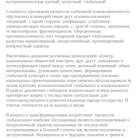
восприниматься как единый, целостный, глобальный.
Сложность протекания процессов глобальной взаимозависимости
обусловлена взаимодействием двух основополагающих
тенденций: с одной стороны, унификации, углубления;
универсализации жизни народов, с. другой стороны, увеличения
ее многообразия, фрагментарности. Определенная
противоположность этих тенденций придает глобальному
развитию неравномерный, неоднолинейный, противоречивый,
конфликтный характер.
Масштабное движение различных цивилизаций, культур,
национальных общностей навстречу друг другу, умножение и
интенсификация связей между ними, активный взаимный; обмен
материальными, духовными ценностями, формирование
глобальной культуры и этики при одновременном усилении
национально-ориентированных норм серьезно актуализировали bj
целом проблему взаимоотношений глобального и национального.
В рамках диалектики глобальное-национальное особую важность
приобретает вопрос о последствиях глобализации для
этносоциокультурного развития индивида-народа-государства. И
ответах этничности на ее вызовы и риски.
В вопросе о трансформирующем воздействии! процессов
глобализации наиболее обсуждаемым является противоречивый и
неоднозначный характер вызываемых ею последствий,
воспринимаемых в большей степени как явления негативные и
деструктивные. Неуверенность в будущем, опасения и тревоги,