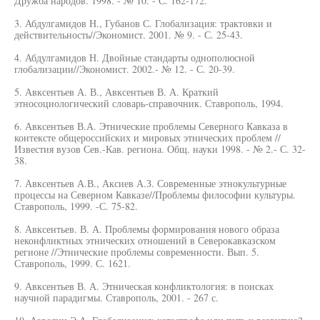
Дружба народов. 1998. - № 10. - С. 162-172.
3. Абдулгамидов Н., Губанов С. Глобализация: трактовки и
действительность//Экономист. 2001. № 9. - С. 25-43.
4. Абдулгамидов Н. Двойные стандарты однополюсной
глобализации//Экономист. 2002.- № 12. - С. 20-39.
5. Авксентьев А. В., Авксентьев В. А. Краткий
этносоциологический словарь-справочник. Ставрополь, 1994.
6. Авксентьев В.А. Этнические проблемы Северного Кавказа в
контексте общероссийских и мировых этнических проблем //
Известия вузов Сев.-Кав. региона. Общ. науки 1998. - № 2.- С. 32-
38.
7. Авксентьев А.В., Аксиев А.З. Современные этнокультурные
процессы на Северном Кавказе//Проблемы философии культуры.
Ставрополь, 1999. -С. 75-82.
8. Авксентьев. В. А. Проблемы формирования нового образа
неконфликтных этнических отношений в Северокавказском
регионе //Этнические проблемы современности. Вып. 5.
Ставрополь, 1999. С. 1621.
9. Авксентьев В. А. Этническая конфликтология: в поисках
научной парадигмы. Ставрополь, 2001. - 267 с.