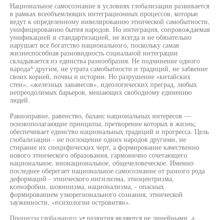
Национальное самосознание в условиях глобализации развивается
в рамках всеобъемлющих интеграционных процессов, которые
ведут к определенному нивелированию этнической самобытности,
унифицированию бытия народов. Но интеграция, сопровождаемая
унификацией и стандартизацией, не всегда и не обязательно
нарушает все богатство национального, поскольку самая
жизнеспособная разновидность социальной интеграции
складывается из единства разнообразия. Не подчинение одного
народа^ другим, не утрата самобытности и традиций, не забвение
своих корней, почвы и истории. Но разрушение «китайских
стен», «железных занавесов», идеологических преград, любых
непреодолимых барьеров, мешающих свободному единению
людей.
Равноправие, равенство, баланс национальных интересов —
основополагающие принципы, претворение которых в жизнь;
обеспечивает единство национальных традиций и прогресса. Цель
глобализации - не поглощение одних народов другими, не
стирание их специфических черт, а формирование качественно
нового этнического образования, гармонично сочетающего
национальное, инонациональное, общечеловеческое. Именно
последнее оберегает национальное самосознание от разного рода
деформаций - этнического нигилизма, этноцентризма,
ксенофобии, шовинизма, национализма, - опасных
формированием узкорегионального сознания, этнической
зауженности, «психологии островитян».
Процессы глобального >• развития являются не линейными, а,