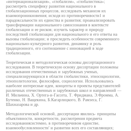
«интернационализация», «глобализм», «глобалистика»;
рассмотреть специфику развития национального в
глобализационных процессов, исследовать механизм их
взаимопроникновения; исходя из противоречивости1 и
парадоксальности их единства и развития; проанализировать
трансформации национального самосознания в контексте
глобализации и ее рисков; изучить характер и природу
последствий глобализации для национального и его ответы на
вызовы глобализации; и проследить особенности современного
национально-культурного развития, динамику и роль
традиционного, его соотношение с инновацией в ходе
глобализации.
Теоретическая и методологическая основы диссертационного
исследования. В теоретическую основу диссертации положены
исследования отечественных и зарубежных ученых,
специализирующихся в области глобалистики, этносоциологии,
этнополитологии, философии, социологии. Использовались
наиболее интересные идеи, концепты и проекты представителей
различных отечественных и зарубежных школ и направлений —
И. Мильчина, X. Ортега-и-Гассета, Т. Фридмана, Э.Фромма, А.
Бутенко, Н. Ващекина, Б.Кагарлицкого, В. Рамзеса, Г.
Шахназарова и др.
Методологической основой, диссертации явились- принципы
объективности, конкретности, рассмотрения предмета
исследованиясистемно, в противоречивом единстве,
взаимообусловленности' и развитии всех его составляющих;