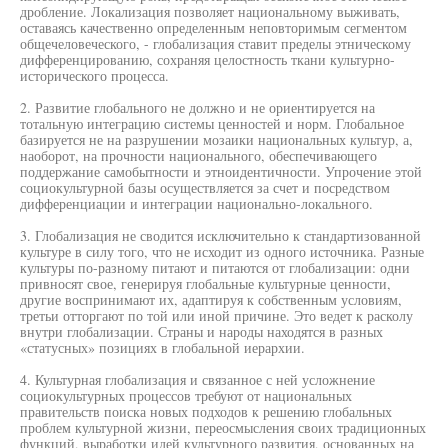
дробление. Локализация позволяет национальному выживать,
оставаясь качественно определенным неповторимым сегментом
общечеловеческого, - глобализация ставит пределы этническому
дифференцированию, сохраняя целостность ткани культурно-
исторического процесса.
2. Развитие глобального не должно и не ориентируется на
тотальную интеграцию системы ценностей и норм. Глобальное
базируется не на разрушении мозаики национальных культур, а,
наоборот, на прочности национального, обеспечивающего
поддержание самобытности и этноидентичности. Упрочение этой
социокультурной базы осуществляется за счет и посредством
дифференциации и интеграции национально-локального.
3. Глобализация не сводится исключительно к стандартизованной
культуре в силу того, что не исходит из одного источника. Разные
культуры по-разному питают и питаются от глобализации: одни
привносят свое, генерируя глобальные культурные ценности,
другие воспринимают их, адаптируя к собственным условиям,
третьи отторгают по той или иной причине. Это ведет к расколу
внутри глобализации. Страны и народы находятся в разных
«статусных» позициях в глобальной иерархии.
4. Культурная глобализация и связанное с ней усложнение
социокультурных процессов требуют от национальных
правительств поиска новых подходов к решению глобальных
проблем культурной жизни, переосмысления своих традиционных
функций, выработки идей культурного развития, основанных на