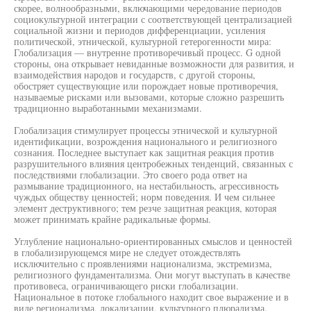
скорее, волнообразными, включающими чередование периодов
социокультурной интеграции с соответствующей централизацией
социальной жизни и периодов дифференциации, усиления
политической, этнической, культурной гетерогенности мира:
Глобализация — внутренне противоречивый процесс. G одной
стороны, она открывает невиданные возможности для развития, и
взаимодействия народов и государств, с другой стороны,
обостряет существующие или порождает новые противоречия,
называемые рисками или вызовами, которые сложно разрешить
традиционно выработанными механизмами.
Глобализация стимулирует процессы этнической и культурной
идентификации, возрождения национального и религиозного
сознания. Последнее выступает как защитная реакция против
разрушительного влияния центробежных тенденций, связанных с
последствиями глобализации. Это своего рода ответ на
размывание традиционного, на нестабильность, агрессивность
чуждых обществу ценностей; норм поведения. И чем сильнее
элемент деструктивного; тем резче защитная реакция, которая
может принимать крайне радикальные формы.
Углубление национально-ориентированных смыслов и ценностей
в глобализирующемся мире не следует отождествлять
исключительно с проявлениями национализма, экстремизма,
религиозного фундаментализма. Они могут выступать в качестве
противовеса, ограничивающего риски глобализации.
Национальное в потоке глобального находит свое выражение и в
виде регионализма, локализации, культурного плюрализма.