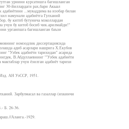
тутган урнини курсатишга багишланган
инг 30-йиллардаги рах,бари Акыал
к адабиётини ...мукаддима ва изобар билан
 хил намунали адабиётга Гулханий
бор, бу китпб бутунича мзколлардан
ма учун бу китоб босиб чик.арилмайди!"
дини урганпшга багишланган баъзи
имовнинг номзодлик диссертациясида
олашда адиб асарлари нашрига Х.Екубов
инг "Узбек адабиёти тарихидан" асарида
нгдек, В.Абдуллаевнинг '"Узбек адабиёти
 мактаблар учун ёзилган адабиёт тарихи
 Изд. АН УзССР, 1951.
улханий. Зарбулмасал ва газаллар (ихкинчи
- Б. 26-36.
раш.//Аланга.-1929.