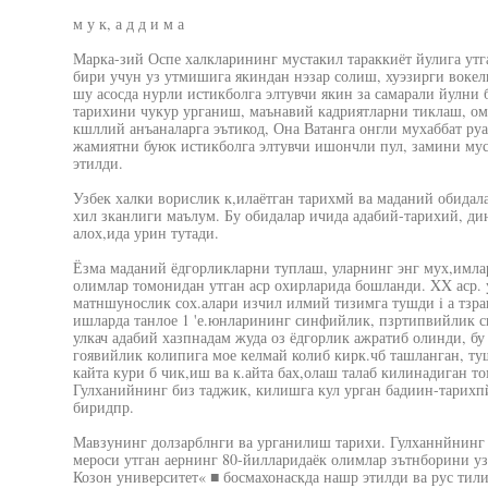
м у к, а д д и м а
Марка-зий Оспе халкларининг мустакил тараккиёт йулига утг
бири учун уз утмишига якиндан нэзар солиш, хуэзирги воке
шу асосда нурли истикболга элтувчи якин за самарали йулни
тарихини чукур урганиш, маънавий кадриятларни тиклаш, ом
кшллий анъаналарга эътикод, Она Ватанга онгли мухаббат руа
жамиятни буюк истикболга элтувчи ишончли пул, замини му
этилди.
Узбек халки ворислик к,илаётган тарихмй ва маданий обидал
хил зканлиги маълум. Бу обидалар ичида адабий-тарихий, д
алох,ида урин тутади.
Ёзма маданий ёдгорликларни туплаш, уларнинг энг мух,им
олимлар томонидан утган аср охирларида бошланди. XX аср. 
матншунослик сох.алари изчил илмий тизимга тушди i а тзрак
ишларда танлое 1 'е.юнларининг синфийлик, пзртипвийлик с
улкач адабий хазпнадам жуда оз ёдгорлик ажратиб олинди, бу
гоявийлик колипига мое келмай колиб кирк.чб ташланган, т
кайта кури б чик,иш ва к.айта бах,олаш талаб килинадиган
Гулханийнинг биз таджик, килишга кул урган бадиин-тарихп
биридпр.
Мавзунинг долзарблнги ва урганилиш тарихи. Гулханнйнинг 
мероси утган аернинг 80-йилларидаёк олимлар зътнборини уз
Козон университет« ■ босмахонаскда нашр этилди ва рус тил