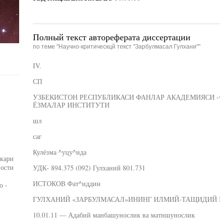
Полный текст автореферата диссертации
по теме "Научно-критическцй текст "Зарбулмасал Гулхани""
IV.
СП
УЗБЕКИСТОН РЕСПУБЛИКАСИ ФАНЛАР АКАДЕМИЯСИ 
ЁЗМАЛАР ИНСТИТУТИ
шл
саг
Кулёзма ^уцу^ида
скари
ности
УДК- 894.375 (092) Гулханий 801.731
ИСТОКОВ Фат^иддин
о -
ГУЛХАНИЙ «ЗАРБУЛМАСАЛ»ИНИНГ ИЛМИЙ-ТАЩИДИЙ
10.01.11 — Адабий манбашунослик ва матншунослик