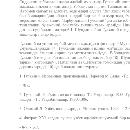
Сиддикнинг Умархон даври адабий му.читида Гулханийнинг 
мак;оласи эълон килинган;5]. Узбекистан партия Ташшлотин
Икромов санъат ва адабиёт. ходимлари олдпга "Знг яхши узбе
босиб чикариш"дан иборат жиддий бир талабни куяр экан, бу
меросини мисол килиб "Зарбулмасали Гулханий" деган китоб 
тузилганки, бу ажойиб, бон узбек тилини харак.'ерлайди. Ни
дея таассуф билдирган.эди;6.1. Шундан кейин Гулханий ижо
маколалар пайдо булди.
Гулханий ва унинг адабий мероси х,ак,идаги фикрлар Р.Мук
умумлаштирилди [7]. Гулханий ижодини илмий жи^атдан ба\
томонидан ёзилган кириш суз му*им хисса булди. В.Золидовн
Гулханий ижодига багишланган ало^ида макола бор 18]. Шуни
тарихи" китобида[9], Н.Маплаев ва С.Исматов томонидан урта
дарсликларида[ 10] адиб ижодининг турлича
1. Гульхани. Избранные произведения. Перевод М.Салье. -Т.:
- 70 с.
2. Гулханий. Зарбулмасал ва газаллар.-Т.: Уздавнашр, 1958; Г
нашри).-Т.: Узадабийнашр, 19S0.-B06.
3. Олимий Л. Узбек шоираларидан.//Билим учоги.-1923.- ! 2-3.
4. Фитрат. ХУ1 асрдан сунгра узбек адабиётига умумий бир ка
- 8-9. - Б.7.