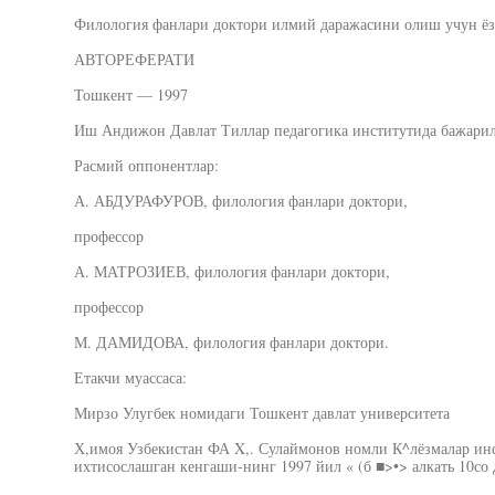
Филология фанлари доктори илмий даражасини олиш учун ёз
АВТОРЕФЕРАТИ
Тошкент — 1997
Иш Андижон Давлат Тиллар педагогика институтида бажарил
Расмий оппонентлар:
А. АБДУРАФУРОВ, филология фанлари доктори,
профессор
А. МАТРОЗИЕВ, филология фанлари доктори,
профессор
М. ДАМИДОВА, филология фанлари доктори.
Етакчи муассаса:
Мирзо Улугбек номидаги Тошкент давлат университета
Х,имоя Узбекистан ФА X,. Сулаймонов номли К^лёзмалар инс
ихтисослашган кенгаши-нинг 1997 йил « (б ■>•> алкать 10со 