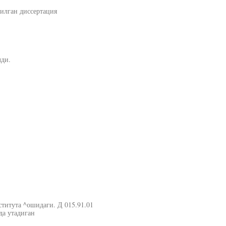
илган диссертация
ди.
титута ^ошидаги. Д 015.91.01
да утадиган