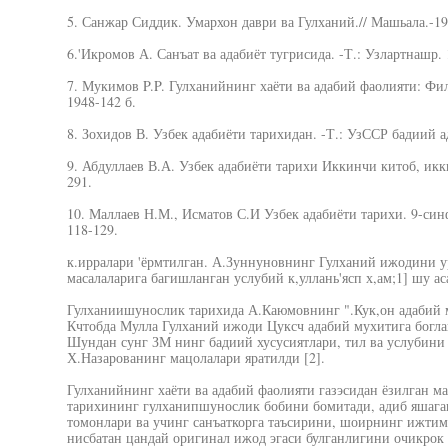
5. Санжар Сиддик. Умархон даври ва Гулханий.// Машьала.-193
6.'Икромов А. Санъат ва адабиёт тугрисида. -Т.: Узлартнашр. 1
7. Мукимов P.P. Гулханийнинг хаёти ва адабий фаолияти: Фил
1948-142 б.
8. Зохидов В. Узбек адабиёти тарихидан. -Т.: УзССР бадиий а
9. Абдуллаев В.А. Узбек адабиёти тарихи Иккинчи китоб, икк
291.
10. Маллаев Н.М., Исматов С.И Узбек адабиёти тарихи. 9-синф
118-129.
к.ирралари 'ёрмтилган. А.Зуннуновнинг Гулханий ижодини у
масалаларига багишланган услубий к,уллань'ясп х,ам;1] шу а
Гулханиишунослик тарихида А.Каюмовнинг ".Кук,он адабий м
Кчтобда Мулла Гулханий ижоди Цуксч адабий мухитига боглан
Шундан сунг ЗМ нинг бадиий хусусиятлари, тил ва услубини
Х.Назарованинг мацолалари яратилди [2].
Гулханийнинг хаёти ва адабий фаолияти газэсидан ёзилган м
тарихининг гулханипшунослик бобини бомитади, адиб яшаг
томонлари ва учинг санъаткорга таъсирини, шоирнинг ижтим
нисбатан цандай оригинал ижод эгаси булганлигини очикрок 