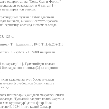
малга ошкрилган ва "Сопа, Сыч и Филин"
риаллари орасида кол и б кэтган[1]-
 нзча марта чоп этилди.
графнддиноз тузган "Узбзк адабиёти
дан ташкари, анчайин серхато нусхага
ри" сериясида ало^ида китобча х.олида
73.-123 с.
оз.- Т.: ?здавнзи:;.\ 1945.Т.П.-Б.208-213.
рлпвчи К.йкубов. -Т: ?зФД нашривти.
 чикарклди' 1 ]. Гулханийдан колган
60 йнлларда чоп килинди[2] ва асарнинг
.
икки кулезма ва турт босма нусхаси
тн муаллиф сузбошиси билан нашрга
 кетди.
бек шоирапари х,акидаги мак;оласи билан
коласида "Гулханий даврига келиб Фаргона
ги хам куринадур" дэган фикр билан
лган;4!. 1934 йилга келиб Санжар