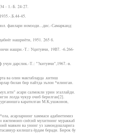
4 - 1.-Б. 24-27.
935.-.Б.44-45.
ол. фанлари номзоди...дис.-Самарканд:
дабиёг нашриёти, 1951. 265 б.
инчи иашри.-Т.: Уцитувчи, 19В7. -6.266-
 учун дарслик.-Т.: "?китувчи",1967.-в.
рта ва олин мактабларда .китиш
сарлар билан бир пайтда эълон ^илинган.
ух.ити" асари салмокли урин эгаллайди.
гзн лолда чукур очиб берилган[2].
 урганишга каратилган М.К,ушжонов,
а^ола, асарларнинг хаммаси адабиетимиз
ан ижтимоип-сиёсий мухитнинг мураккаб
онй мавкеи ва унинг уз замондошларига
тасаввур килишга ёрдам беради. Бирок бу