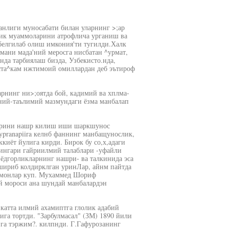
анлиги муносабати билан уларнинг >;ар
лик муаммоларини атрофлича урганиш ва
 белгилаб олиш имкония'ти тугилди.Халк
мани мада'ний меросга нисбатан ^урмат,
нда тарбиялаш бизда, Узбекисто.нда,
ста^кам нжтимоий омиллардан деб эътироф
арнинг ни>;оятда бой, кадимий ва хплма-
иний-таълимий мазмундаги ёзма манбалап
ларини нашр килиш иши шаркшунос
ypranapiira келнб фаннинг манбащунослик,
киёт йулига кирди. Бирок бу со,х,адаги
ингари гайриилмий талаблари -уфайли
 ёдгорликларнинг нашри- ва талкинида эса
ушириб колдирклган уринЛар, айнм пайтда
 томонлар куп. Мухаммед Шориф
й мороси ана шундай манбалардэн
катта илмий ахамиптга глолик адабий
ига тортди. "Зарбулмасал" (ЗМ) 1890 йили
ига тэржим?. килпнди. Г.Гафурозанинг