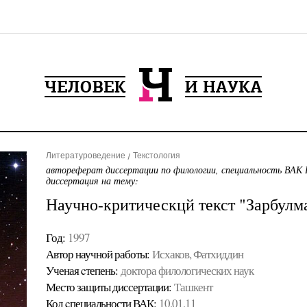
Литературоведение
Текстология
автореферат диссертации по филологии, специальность ВАК 
диссертация на тему:
Научно-критическцй текст "Зарбулм
Год:
1997
Автор научной работы:
Исхаков, Фатхиддин
Ученая cтепень:
доктора филологических наук
Место защиты диссертации:
Ташкент
Код cпециальности ВАК:
10.01.11