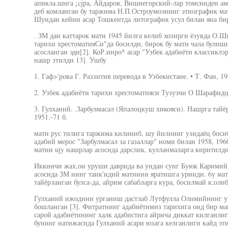
апикла.шнга ¡cjpa, Айдаров, Вишнегорский-лар томсниден а
деб комланган бу таржима Н.П.Остроумоэнинг этнографик мате
Шундан кейин асар Тошкентда литографик усул билан яна бир
. ЗМ дан каттарок матн 1945 йилга келиб хозирги ёзувда О.Ш
тарихи хрестоматияСи"да босилди, бирок бу матн чала булиши
асосланган эди[2]. КоР.инро^ асар "Узбек адабиёти классиклэ
нашр зтилди 13]. Ушбу
1. Гаф>'рова Г. Раззитив перевода в Узбекистане. • Т. Фан, 19
2. Узбек адабиёти тарихи хрестоматияси Тузуэчи О Шарафидцин
3. Гулханий. .Зарбулмасал (Япалоцкуш хикояси). Нашрга тайё
1951.-71 б.
матн рус тилига таржима килиниб, шу йилнинг узидаёц босиб
адабий мерос "Зарбулмасал за газаллар" номи билан 1958, 19
матни ujy нашрлар асосида дарслик, кулланмаларга киритилди
Иккинчи жах,он уруши даврида ва ундан сунг Буюк Каримий 
асосида ЗМ нинг танк'идий матнини яратишга уринди. 6у ма
тайёрланган булса-да, айрим сабабларга кура, босилмай к;олиб
Гулханий ижодини урганиш дастлаб Лутфулла Олнмийнинг уз
бошланган [3]. Фитратнинг адабиётимнз тарихига оид бир ма
сарой адабиётининг халк адабистига айрича диккат килганли
бунинг натижасида Гулханий асари юзага келганлиги кайд эти