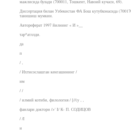
мажлисида булади (700011, Тошкент, Навоий кучаси, 69).
Диссертация билан Узбекистан ФА Бош кутубхонасида (70017
танишиш мумкин.
Автореферат 1997 йилнинг « И »__
тар^атллди.
да
п
/ ,
/ Ихтисослашган кенгашининг /
им
/ /
/ илмий котиби, филология / [//(у , ,
фанлари доктори />' I/ К- П. СОДИЦОВ
/ /I
и