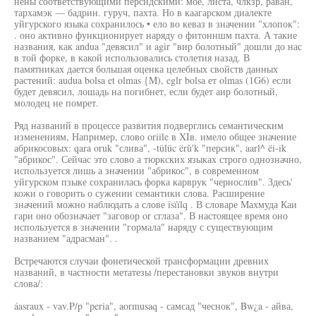
нены соответствующими персидскими: мое, листа, члкзр, раван,
тархамэк — бадрин. гуруч, пахта. Но в каагарском диалекте
уйгурского языка сохранилось • ело во кеваз в значении "хлопок":
. оно активно функционирует наряду о фитонншм пахта. А такие
названия, как andua "девясил" и agir "вир болотный" дошли до нас
в той форке, в какой использовались столетия назад. В
памятниках дается большая оценка целебных свойств данных
растений: audua bolsa et olmas {M), eglr bolsa ет olmas (1G6) если
будет девясил, лошадь на погибнет, если будет аир болотный,
молодец не помрет.
Ряд названий в процессе развития подверглись семантическим
изменениям, Например, слово oriile в XIв. имело общее значение
абрикосовых: qara oruk "слива", -tülüc ërù'k "персик", aarl^ ëi-ik
"абрикос". Сейчас это слово а тюркских языках строго однозначно,
используется лишь а значении "абрикос", в современном
уйгурском пзыке сохранилась форка карврук "чернослив". Здесь'
кожи о говорить о сужении семантики слова. Расширение
значений можно наблюдать а слове ïsïïlq . В словаре Махмуда Каи
гари оно обозначает "заговор or сглаза". В настоящее время оно
используется в значении "гормала" наряду с существующим
названием "адрасман". .
Встречаются случаи фонетической трансформации древних
названий, в частности метатезы /перестановки звуков внутри
слова/:
áasraux - vav.P/p "peria", aormusaq - самсад "чеснок", Bw¿a - айва,