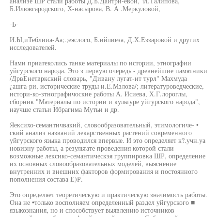
анализе ШР стали работы Д.Б.Даитри-евой, 'И.Талипова,
Б.Илювгародского, Х-насырова, В. А .Меркуловой,
-Ь-
И.Ы,иТеблииа-Аа;.;еяслого, Б.ийлиеза, Д.Х.Еззаровой и других
исследователей.
Нами приатеколись танке материалы по истории, этнографии
уйгурского народа. Это з первую очередь - древнейшие памятники
/ДрвЕнетвркский словарь, "Дивану лугат-ит турл" Махмуда
¿ашга-ри, исторические труды и.Е.Мзлова/; литературоведческие,
истори-ко-зтнографичоские работы А. Исиева, Х.Г.лороглы,
сборник "Материалы по истории и культуре уйгурского народа",
научше статьи Ибрагима Мутьи и др.
Яексихо-семантичвакий, словообразовательный, этимологиче- •
ский анализ названий лекарственных растений современного
уйгурского языка проводился впервые. И это определяет к?.учн.уа
новизну работы, а результате проведения которой стали
возможные лексико-семантическэя группировка ШР, определение
их основных словообразовательных моделей, выяснение
внутренних и внешних факторов формирования и постоянного
пополнения состава Е)Р.
Это определяет теоретическую и практическую значимость работы.
Она не •только восполняем определенный раздел уйгурского ■
языкознания, но и способствует выявлению источников