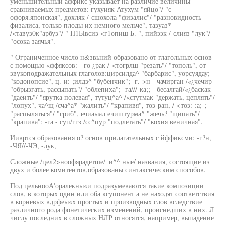
уменьшительный аффикс указывает на различие величины
сравниваемых предметов: гухуияк Атухум "яйцо"/ "с-
офоря.японская", дохляк /-сшохола "физалис"/ "разновидность
физалиса, только плоды их немного мельче", тазуаз*
/<тавуз0к"арбуз"/ " Н1Ывсиз <г1опиш Ь. ", пийээк /-слияз "лук"/
"осока заячья".
" Ограниченное число н&звьний образовано от глагольных основ
с помощью «ффяксов: - го ¿рак /-<тогрлш "резать"/ "тополь", от
звукоподражательных глаголов:цирсилда^ "барбарис", уорсуядау;
"кодонопсие", ц.-и:-;илдз^ "бубенчик"; -г.->н - чачирган /«¿чечир
"обрызгать, рассыпать"/ "облепиха"; -га///-ка;; - бесалгай/«¿баскак
"даеить"/ "ярутка полевая", тутуц^а^ /«стутмак "держать, цеплять"/
"лопух", ча^щ /сча^а* "жалить"/ "крапивя", тоз-ран, /-<тоз:-:а;-;
"распыляться"/ "гриб", ечиаыал ечиштурма^ "жечь? "щипать"/
"крапива"; -га - суп/ггз /сс^пур "подлетать"/ "кохия веничная".
Иивртся образования о? основ прилагательных с йффиксми: -г?н,
-ЧЯ//-ЧЭ, -лук,
Сложные /цел2>ноофярадетше/_и^^ ные/ названия, состоящие из
двух и более комитентов,образованы синтаксическим способов.
Под цельнооА'оралекны«и подразумеваются такие композиции
слов, в которых один или оба ксупонент а не находят соответствия
в корневых вдрфеы«х простых и производных слов вследствие
различного рода фонетических изменений, происнедших в них. Л
числу последних в сложных НЛР относятся, например, выпадение