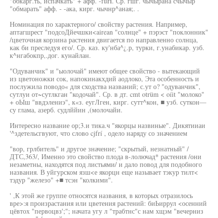
"обкарг.ть, испачкать" + афф. -fuH. Ср. гшг. чычырана счычыр
"обмарать" афф. - -ака, кирг. чычнр^аная;. .
Номинация по характерного/ свойству растения. Например,
аптагшрест "подсоДйечшки<airean "солнце" + пэрэст "поклонник"
/цветочная корзина растения двигается по направленно солнца,
как би преследуя его/. Ср. каз. ку'нба^¿.р, турки, г.унабикар. узб.
к^нгабокпр,.дог. кунайлан.
"Одуванчик" и "ыолочай" имеют общее свойство - вытекающий
из цветоножки сок, напокинакхдий аодлоко, Эта особенность и
послужила поводо« для сходства названий; с.ут о? "одуванчик",
сутлуи от~сутлкган "кодочай". Ср. в дт. cmt otrüm < oíit "молоко"
+ оЫш "ввдэлениэ", к«з. еугЛген, кирг. сутт^кон, ■ узб. суткон—
су глама, азерб. судлййин ,(молочайи.
Интересно название ор;3.и тика.ч "якорцы назвиные". Дикятииаи
'^здетельсгвуют, что слово cjfrí , одело наряду со значением
"вор, грлбитель" и другое значение; "скрытый, незнатный" /
ДТС,363/, Именно это свойство плода в-лолючад* растения /они
незаметны, находятся под листьями/ и дало повод для подобного
названия. В уйгурском язш<е якорцн еще называет тэкур тилт<
тэдур "железо" +■ тсэн "колкими".
' ,К этой же группе относятся названия, в которых отразилось
вре>:я произрастания или цветения растений: биЬиррул <осенний
цёвтох "первоцвз';"; начата угу л "трабтнс"с нам хщэм "вечерниз