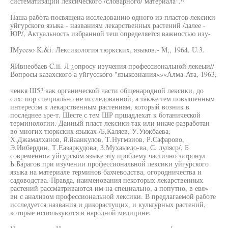
систематизации лексического /словарного/ материала".^
Наша работа посвящена исследованию одного из пластов лексики
уйгурского языка - названиям лекарственных растений /далее -
ЮР/, Актуальность избранной теш определяется важностью изу-
IMyceso K.&i. Лексикология тюркских, языков.- М,, 1964. U.3.
ЯИвнеобаев C.ii. Л ¿опросу изучения профессиональной лекеыи//
Вопросы казахского а уйгусского "языкознания«»«Алма-Ата, 1963,
ченкя Ш5? как органической части общенародной лексики, до
сих: пор специально не исследованной, а также тем повышенным
интересом к лекарственным растениям, который возник в
последнее ьре-т. Шесте с тем ШР пршадлехат к ботанической
терминологии. Данный пласт лексики так или иначе разработан
во многих тюркских языках /Б,Каляев, У.Уюкбаева,
Х.Джамалханов, й.йаанкулов, Т.Нугмзиов, Р.Сафарово,
Э.Иибердин, Т.Еазаркудова, З.Мухаыедо-ва, С. луляср/, Б
современно« уйгурском языке эту проблему частично затронул
Ь.Барагов при изучении профессиональной лексики уйгурского
языка на материале терминов бахчеводства, огородничества и
садоводства. Правда, наименования некоторых лекарственных
растений рассматриваются-им на специально, а попутно, в евя~
ви с анализом профессиональной лексики. В предлагаемой работе
исследуется названия и дикорастущих, и культурных растений,
которые используются в народной медицине.