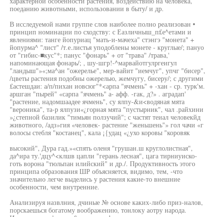
характерной особенности растения, воздействию на человека,
поеданию животными, использовании в быту/ и др.
В исследуемой нами группе слов наиболее полно реализован •
принцип номинации по сходству: с Еазличныш_п£е^етами и
явлениями: танге йопуриац "мать-и-мачеха" стэнгэ "монета" +
йопурма^ "лист" /т.е.листья уподоблены монете - круглые/; пануо
от "гибис-■кус"*; панус "фонарь" + от "трава" /трава,'
напоминающая фонарь/; , шу-шгр!-^марвайотгулргеигул
"ландыш"»«;ма^ан "ожерелье", мер-вайит "иемчуг", упчг "бисер",
/цветы растения подобны ожерелью, жемчугу, бисеру/; с другими
£астешдаи: а/п/пихан иовсюг"*<арпа "ячмень" + -хан - ср. турк'м.
аршган "пырей" «сарпа "ячмень" а- афф. -гак, д?» . аградап'
"растение, надомшаадее ячмень", су ялпу-&и<водяная мята
"вероника", та-р ялпузи«¿горная мята "пустырник", чал .райхини
»¿степной базилик "тимьян ползучий"; с частят теиал человекйд
животного, /адз»гия «человек- растение "женьшень"» гол чачи «г
волосы стебля "костанец", кала ¡{удац «¿ухо коровы "коровяк
высокий", Дура гад.»«спять оленя "грушан.ш круглолистная",
да^ира ту.'дцу^<клшв цапли "герань лесная", цага тирниуиско-
готь ворона "тюльпан илийский" и др./. Продуктивность этого
принципа образования ШР объясняется, видимо, тем, -что
значительно легче выделись у растения какие-то внешние
особенности, чем внутренние.
Анализируя назвлния, дчиные № основе каких-либо приз-налов,
порскаешься богатому воображению, тонлоку аотру народа.