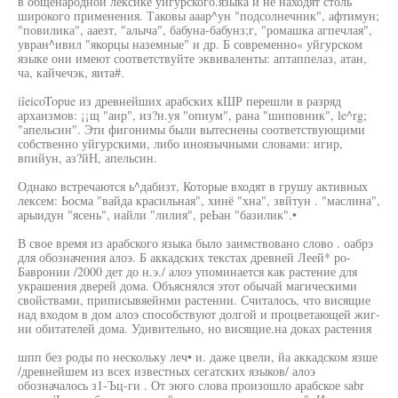
в общенародной лексике уйгурского.языка и не находят столь
широкого применения. Таковы ааар^ун "подсолнечник", афтимун;
"повилика", ааезт, "алыча", бабуна-бабунз;г, "ромашка агпечлая",
увран^ивил "якорцы наземные" и др. Б современно« уйгурском
языке они имеют соответствуйте эквиваленты: аптаппелаз, атан,
ча, кайчечэк, яита#.
iîeicoTopue из древнейших арабских кШР перешли в разряд
архаизмов: ¡¡щ "аир", из?н.уя "опиум", рана "шиповник", le^rg;
"апельсин". Эти фигонимы были вытеснены соответствующими
собственно уйгурскими, либо иноязычными словами: игир,
впийун, аз?йН, апельсин.
Однако встречаются ь^дабизт, Которые входят в грушу активных
лексем: Ьосма "вайда красильная", хинё "хна", звйтун . "маслина",
арыидун "ясень", иайли "лилия", реЬан "базилик".•
В свое время из арабского языка было заимствовано слово . оабрэ
для обозначения алоэ. Б аккадских текстах древней Леей* ро-
Бавронии /2000 дет до н.э./ алоэ упоминается как растение для
украшения дверей дома. Объяснялся этот обычай магическими
свойствами, приписывяейнми растении. Считалось, что висящие
над входом в дом алоэ способствуют долгой и процветающей жиг-
ни обитателей дома. Удивительно, но висящие.на доках растения
шпп без роды по нескольку леч• и. даже цвели, йа аккадском язше
/древнейшем из всех известных сегатских языков/ алоэ
обозначалось з1-Ъц-ги . От эюго слова произошло арабское sabr