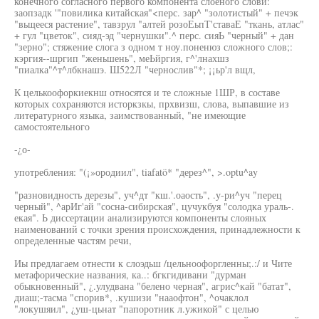
конечного согласного первого компонента слоеного слови:
заопзадк '"повилика китайская"<перс. зар^ "золотистый" + печэк
"вьщееся растение", тавзрул "алтей розоЕьпТ'ставаЕ "ткань, атлас"
+ гул "цветок", сияд-эд "чернушки".^ перс. сияЬ "черный" + дан
"зерно"; стяжение слога з одном т ноу.поненюз сложного слов;:
кэргия--шргип "женьшень", меЬйргия, г^'лнахшз
"пиалка"^т^лбкнашэ. Ш522Л "чернослив"*; ¡¡ьр'л вщл,
К целькоофоркиекнш относятся и те сложные 1ШР, в составе
которых сохраняются исторкзкы, прхвизш, слова, выпавшие из
литературного языка, заимствованный, "не имеющие
самостоятельного
-¿о-
употребления: "(¡»ородиил", tiafatö* "дерез^", >.optu^ay
"разновидность дерезы", уч^дт "кш.'.оаость", .у-ри^уч "перец
черный", ^арИг'ай "сосна-сибирская", цучукбуя "солодка ураль-.
екая". Ь диссертации анализируются компоненты слояных
наименований с точки зрения происхождения, принадлежности к
определенные частям речи,
Иы предлагаем отнести к слоэдьш /цельноофоргленны;.:/ и Чите
метафорические названия, ка..: бгкгидивани "дурман
обыкновенный", ¿.улудвана "белено черная", агрис^кай "батат",
диаш;-тасма "спорив*, .кушизи "нааофтон", ^очаклол
"локушяил", ¿уш-цьнат "папоротник л.ужикой" с целью