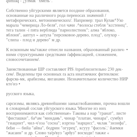
qumlaq - ¿yлмак "хмель".
Собственно уйгурскими является поздние образования,
основанные на различного рода переносах значений /
метафорических, метонимических/. Например: трал Кулак^Ухо
марала "чемерица Ло-беля", гол чачи .^волосы стебля "ксстенец",
тега талин -i пята верблюда "парнолистник"; алма "яблоко,
яблоня", ааптул ~ аатула "персиковое-дерево, плод", олухор -
"слипа - плод и дерево" м др.
К исконным мы'также отнесли названия, образованный разлнч- •
ними структурными средствами /аффиксацией, сложением,
словосочетанием/.
Заимствованные ШР составляют PJS /приблизительно 230 дек-
сем/. Внделеиы три основных ra acra инатэкчкюс фитенлкон:
фарсяа-мк, арабизмы, яигаиамн. Незначительное количество НИР
кто'иэ •
русского языка,
сарсизмы, являясь древнейшими заиысгвоБаниями, прочна вошли
в словарный сослав уйгурского языка.'Многие из них
воспринимаются как собственные» Таковы а нар "гранат", листе
"фисташки", ба^ам "миндаяь", чинар "платан, чинара", сумбул
"гиацинт", чил-ч'оза "сосна"; нзргиа "нарцисс", чклак "зизифа",
беЬи — бийа "айва", бодрин "огурец", ксууу "фасоль',' йаемки
"жасаин" и др. Слово та/р/вуз "арбуз" восходи! также «