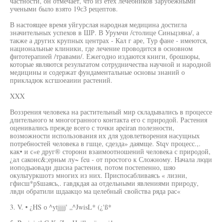
частности, он отмечает, что из етех лечебников зарубежными
учеными было взято 19сЗ рецептов.
В настоящее время уйгурслая народная медицина достигла
значительных успехов в ШР. В Урумчи /столице Синьцзяна/, а
также а других крупных центрах - Кал г аре, Тур фане - имеются,
национальные клиники, где лечение проводится в основном
фитотерапией /травами/. Ежегодно издаются книги, брошюры,
которые являются результатом сотрудничества научной и народной
медицины и содержат фундаментальные основы знаний о
прикладюк ксгшоеаиии растений.
XXX
Воззрения человека на растительный мир складывались в процессе
длительного м многогранного контакта его с природой. Растения
оценивались прежде всего с точки apeiran полезности,
возможности использования их для удовлетворения насущных
потребностей человека в гшце, сдезда» даямще. Stqv процесс.,.
как• и с«е друг® сторони взаимоотношений человека с природой,
¿ал саконс&;ерньм лу~ feu - от простого к Сложному. Начала люди
иоподьаовади дшсиа растения, потом постепенно, шяо
окультуркшотз многих из них. Приспосабливаясь « лизни,
гфисш*р$шаясь,. гавдкдая аа отдельными явлениями природу,
лвдн обратили шдаакцо ма целебный свойства ряда рас«
3. V. • ¿HS о ^ytjjjj' „^JwisL* (¿'ß*