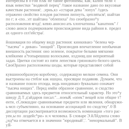
Интересны в о'гои пл& не тание фитонимы, как; калин тили <
язык невестки "водяной перец" /такое название дано по вкусовые
качествам растения/; .;ериь,кз «сстарая дева "лопух" /здесь
отражено свойство плодов растения липнуть, цепляться/; шайтан
по г; я <по..:ет шайтана "облепиха" /по сеоебразно^у
расположения ягод/; кевяз.анисио:ать хлопчатника "канатник" /
слово аннси подчеркиваем происхождение вида райния в. предел
ах одного сел!ейстра/.
йошияация по общему виду растения: кинкиванэ "белена чер-
"тысяча" + диван» "нищий". Производив впечатление необычная
внешность растения: оно зеленое, покрытое белыми мягкими
клейкими а?топырешшш волосками, издзющ.ши неприятный
задах. Цветки состоят из пяти лепестков грязновато-белого цвета.
СвоёЗразно расположены шоды, которые представляют собой
кувшинообразную коробочку, содержащую мелкие семена. Они
выстроены на стебле как ншциа, просящие подаяняв. Думаем, что
и название поило отсюда, ведь ниндиванэ буквально означает
"тысяча нищих". Перед нмйи образное сравнение, и сходство
сравниваемых здесь предметов относительный характер. Но это*у
шведу Д.Т.д'айдаров писал:"...ноеыК «опек? вещей или общие т?
енти, сСлюкшдие сравниваемые предиетн или явления, обнаружи-
ь-мсп субъективно, на основание ассоциаций по сходству".0 В
диссертации рассматривается возможность номинации »того рас-
уен,ы по .шэдейс^ри» н.ч человека. Б словаре Э.йЛйдлнпа слово
¿ид^на отмечается и в значении "юродивый','. "ненормальный". В
уЯ-