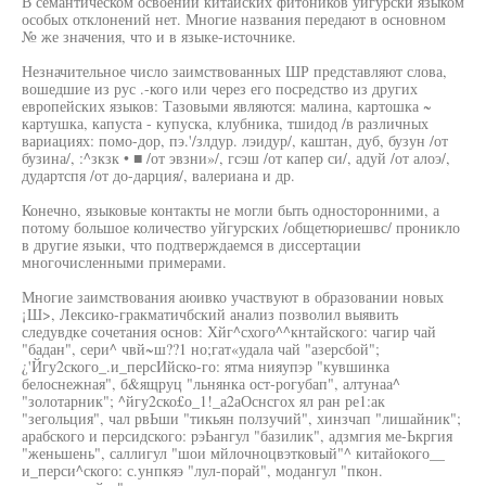
В семантическом освоении китайских фитоников уйгурски языком
особых отклонений нет. Многие названия передают в основном
№ же значения, что и в языке-источнике.
Незначительное число заимствованных ШР представляют слова,
вошедшие из рус .-кого или через его посредство из других
европейских языков: Тазовыми являются: малина, картошка ~
картушка, капуста - купуска, клубника, тшидод /в различных
вариациях: помо-дор, пэ.'/злдур. лэидур/, каштан, дуб, бузун /от
бузина/, :^зкзк • ■ /от эвзни»/, гсэш /от капер си/, адуй /от алоэ/,
дудартспя /от до-дарция/, валериана и др.
Конечно, языковые контакты не могли быть односторонними, а
потому большое количество уйгурских /общетюриешвс/ проникло
в другие языки, что подтверждаемся в диссертации
многочисленными примерами.
Многие заимствования аюивко участвуют в образовании новых
¡Ш>, Лексико-гракматичбский анализ позволил выявить
следувдке сочетания основ: Хйг^схого^^кнтайского: чагир чай
"бадан", сери^ чвй~ш??1 но;гат«удала чай "азерсбой";
¿'Йгу2ского_.и_персИйско-го: ятма нияупэр "кувшинка
белоснежная", б&ящруц "льнянка ост-рогубап", алтунаа^
"золотарник"; ^йгу2ско£о_1!_а2аОснсгох ял ран ре1:ак
"зегольция", чал рвЬши "тикьян ползучий", хинзчап "лишайник";
арабского и персидского: рэЬангул "базилик", адзмгия ме-Ькргия
"женьшень", саллигул "шои мйлочноцвэтковый"^ китайокого__
и_перси^ского: с.унпкяэ "лул-порай", модангул "пкон.