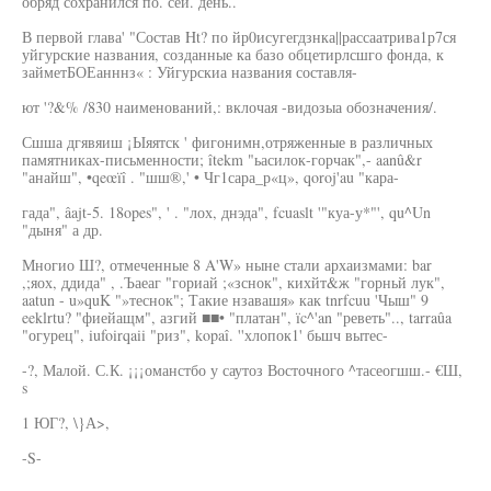
обряд сохранился по. сей. день..
В первой глава' "Состав Ht? по йр0исугегдзнка||рассаатрива1р7ся
уйгурские названия, созданные ка базо обцетирлсшго фонда, к
займетБОЕанннз« : Уйгурскиа названия составля-
ют '?&% /830 наименований,: вклочая -видозыа обозначения/.
Сшша дгявяиш ¡Ыяятск ' фигонимн,отряженные в различных
памятниках-письменности; îtekm "ьасилок-горчак",- aanû&r
"анайш", •qeœïî . "шш®,' • Чг1сара_р«ц», qoroj'au "кара-
гада", âajt-5. 18opes", ' . "лох, днэда", fcuaslt '"куа-у*"', qu^Un
"дыня" а др.
Многио Ш?, отмеченные 8 A'W» ныне стали архаизмами: bar
,;яох, ддида" , .Ъаеаг "гориай ;«зснок", кихйт&ж "горньй лук",
aatun - u»quK "»теснок"; Такие нзавашя» как tnrfcuu 'Чыш" 9
eeklrtu? "фиейащм", азгий ■■• "платан", ïc^'an "реветь".., tarraûa
"огурец", iufoirqaii "риз", kopaî. ''хлопок1' бьшч вытес-
-?, Малой. С.К. ¡¡¡оманстбо у саутоз Восточного ^тасеогшш.- €Ш,
s
1 ЮГ?, \}А>,
-S-