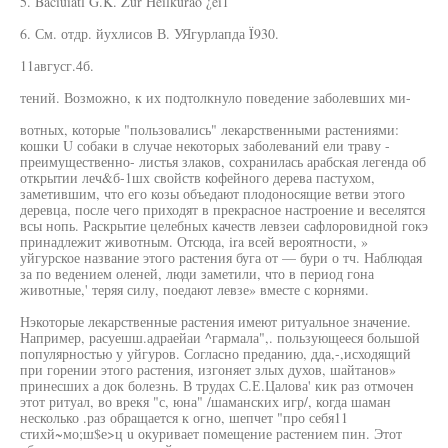
5. Baciuiatl G.K. Zur Heilkuräo ¿ei1
6. См. отдр. йухлисов В. УЯгурлапда Ï930.
11авгусг.4б.
тений. Возможно, к их подтолкнуло поведение заболевших ми-
вотных, которые "пользовались" лекарственными растениями:
кошки U собаки в случае некоторых заболеваний ели траву -
преимущественно- листья злаков, сохранилась арабская легенда об
открытии леч&б-1шх свойств кофейного дерева пастухом,
заметившим, что его козы объедают плодоносящие ветви этого
деревца, после чего приходят в прекрасное настроение и веселятся
всы нопь. Раскрытие целебных качеств левзеи сафлоровидной гокэ
принадлежит животным. Отсюда, ira всей вероятности, »
уйгурское название этого растения буга от — бури о тч. Наблюдая
за по ведением оленей, люди заметили, что в период гона
животные,' теряя силу, поедают левзе» вместе с корнями.
Нэкоторые лекарственные растения имеют ритуальное значение.
Например, расуешш.адраейаи ^гармала",. пользующееся большой
популярностью у уйгуров. Согласно преданию, дда,-,исходящий
при горении этого растения, изгоняет злых духов, шайтанов»
принесших а док болезнь. В трудах С.Е.Цалова' кик раз отмочен
этот ритуал, во врекя "с, юна" /шаманских игр/, когда шаман
несколько .раз обращается к огно, шепчет "про себя11
стихй~мо;ш$е>ц u окуривает помещение растением пин. Этот