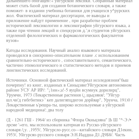
дальнейшего обогащен!« уйгурской лексики. Собранный материал
может стать базой для создания ботанического словаря, а также
поможет- в издании учебника ботаники для учащихся у^рурских
жол. Фактический материал диссертации, ее выводы и
приложение найдут применение , при разработке проблем
исторической лексикологии и лексикографии уйгурского языка, а
также при чтении лекций и спецкурсов д.';я студентов уйгурских
отделений филологических н фармакологических факультетов
вузов»
Катоды исследования. Научный анализ языкового материала
проводился в синхронно-описательном плане .с использованием
сравнительно-исторического , сопоставительного, семантического,
частично этимологического и статистического методов и приемов
лингвистических исследований.
Источники. Основной фактический материал исоледовзния''бьш
почерпну! из книг, изданных в СиньцзянгУйгурском автономном
районе УСУ АР ИР/: "¡1ин»;а!-5 яуцйи всумиук дорилирц",
Урумчи, 1973 /Лекарственные растения (¿.щьцзяня/; "Уйгур
шл.чи'д гибгбнтикэ ' кеп далигяпцдигон дорйяар", Урунча, 191)0 /
Лекарственные ъ'решра-ты, широко используемые а уйгурской
народной медицина/; два толу
/Д - 1261 ГШ - 1964/ из сборника "Флора Окньцзяна" |Ь Ш "^-Э /•
лрсме '»его, мы использовали катерная из Русско-уйгурского
словаря /¡у. ,1955/, Уйгурсло-русс.со—китайского словаря Д1екин,
1953/, Уйгурсяо-русского словаря Э.Н.Иаддша Д1.Д9Б8/. Часть