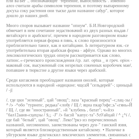
пли ва'Ьег ., обозначающее "терпение, выносливость". Именно
алоэ считали арабы символом терпения, и поэтому выпаренному
досуха соку растения они тыске дали название сабур", которое
дошло до наших дней.
Много споров вызывает название "опиум". Б.И.Новгородский
обмечает в нем сочетание зедаствовачий из двух разных язьдав /
яитайскрго и арабского/, причем в народном разговорном языке
употребляется первая форма я пянь, к слово произносится
приблизительно таюсе, как и китайцами. Ь литературном язк.-се
употребительна вторая арабская форма - афйун. Однако во многих
лексикологических трудах опиум рассматривается как слово,
латинс.«-греческого происхождения /ср. лат. optua _ и греч. opios -
маковый сок, высуженный сок незрелых сокенных коробочек мае/,
попавшее в тюрксгие а другие языки через арабский.
Среди кигакэмов преобладают названия онолей, которые
используются в народной «юдицкне; чщсаЯ "сельдерей"-; циньцьй
/ -j|
/, где цкн "зеленый", цай "овощ"; лаза "красный перец"-<;лац-зы /
^ /> -^обо "турнепс, редька"<лобу / Щ /; яциа пкар?офе;;ь"«гянь»Й
/ Щ. /, где ян "иностранный", »й "клубень , батат"; ч»йээ
"бал12аанв«сцецзы / $¡¡ -J" /> басзй "капус-та"-5с0'айцай / ^ ¿^í /,
где бай "белый", цай "овощ". Леко!?ркэ из перечисленных
названий, несомненно, заимствованы через дун-" ганский язвя,
который является близкородственным китайскому. • Наличке в
уйгурском языке дукгикскил лексических элементов, связанных с