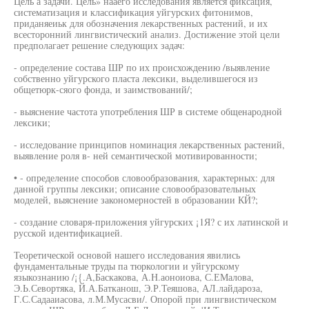
Цель а задачи. Цель» нааего исследования является фиксация,
систематизация и классификация уйгурских фитонимов,
приданяеиьк для обозначения лекарственных растений, и их
всесторонний лингвистический анализ. Достижение этой цели
предполагает решение следующих задач:
- определение состава ШР по их происхождению /выявление
собственно уйгурского пласта лексики, выделившегося из
общетюрк-сяого фонда, и заимствований/;
- выяснение частота употребления ШР в системе общенародной
лексики;
- исследование принципов номинация лекарственных растений,
выявление роля в- ней семантической мотивированности;
• - определение способов словообразования, характерных: для
данной группы лексики; описание словообразовательных
моделей, выяснение закономерностей в образовании КЙ?;
- создание словаря-приложения уйгурских ¡1Я? с их латинской и
русской идентификацией.
Теоретической основой нашего исследования явились
фундаментальные труды па тюркологии и уйгурскому
языкознанию /¡{.А,Баскакова, А.Н.аоноиова, С.ЕМалова,
Э.Ь.Севортяка, Й.А.Батканош, Э.Р.Теяшова, АЛ.лайдароза,
Г.С.Садааиасова, л.М.Мусасви/. Опорой при лингвистическом