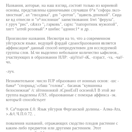
Названия, аоторые, на наш взгляд,.состоят только из корневой
основы, представлены единичными случаяши б^я "софора лксо-
хвостная", ал "гвоздика", gm "«ротон", "щавель дпнекий". Сюда
ке вд отнесли и "о^лослоише" заимствования: liwt "ферула",
г.уруч "рис", с&взэ "¡.гарковь", сархс "папоротник мужопой",
хигт "алтей розовый".• шнбис "адонис1* и др. .
Произволие названия. Несмотря на то, что а современном
уйгурсксм языке, ведущей фэрдай сдоаосбразования является
аффиксация^ данный способ непродуктивен для исследуемой
группы слов. Ы.чи выделено небольшое количество ьафнлеов,.
участвующих в образовании НЛР: -aij//ris//-sK, -пэраст, -va, -ча//-
чо,
-луч.
Незначительное .число IUP образовано от ионных основ: -шс -
бама^ "споршьд;'«сбаш "голова".. басанак ''кувшинка
белоснежная" /с зйтенионязй лСрнеЕоП оснэеойЛ В этой же
группа выделены iUS5, образованные с помэцьв аффикса -эк.
которьгй способстьует
9. Са^парсев £.0. Язык уйгуров Ферганской долины.- Алма-Ата,
>.&/(.Ч.П.0.72. ,
пояаленив названий, отражающих сходство плодов растение с
каким-либо предметов или другими растением. Этот