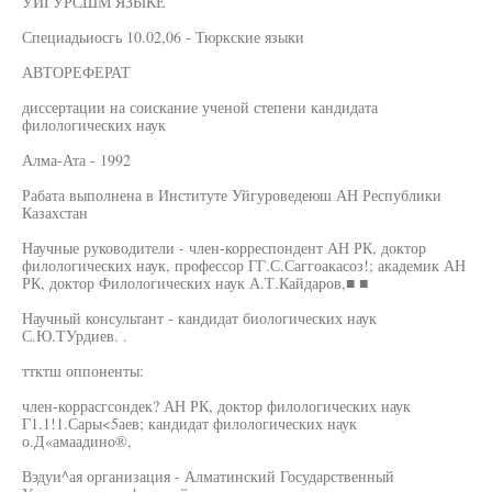
УЙГУРСШМ ЯЗЫКЕ
Специадьиосгь 10.02,06 - Тюркские языки
АВТОРЕФЕРАТ
диссертации на соискание ученой степени кандидата
филологических наук
Алма-Ата - 1992
Рабата выполнена в Институте Уйгуроведеюш АН Республики
Казахстан
Научные руководители - член-корреспондент АН РК, доктор
филологических наук, профессор ГГ.С.Саггоакасоз!; академик АН
РК, доктор Филологических наук А.Т.Кайдаров,■ ■
Научный консультант - кандидат биологических наук
С.Ю.ТУрдиев. .
ттктш оппоненты:
член-коррасгсондек? АН РК, доктор филологических наук
Г1.1!1.Сары<5аев; кандидат филологических наук
о.Д«амаадино®,
Вэдуи^ая организация - Алматинский Государственный