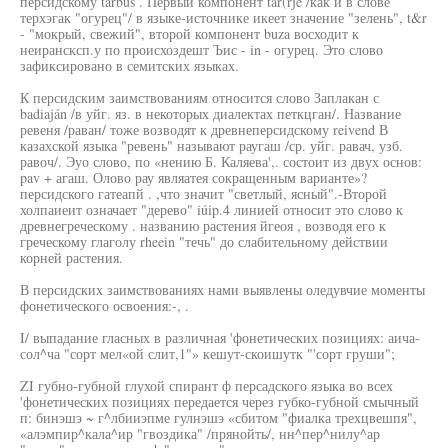
персидскому tarbus . Первый компонент tar(rje /как и в слове
терхэгак "огурец"/ в языке-источнике икеет значение "зелень", t&r
- "мокрый, свежий", второй компонент buza восходит к
неирансксп.у по происхоздешт Ъис - in - огурец. Это слово
зафиксировано в семитских языках.
К персидским заимствованиям относится слово Заплакан с
badiaján /в уйг. яз. в некоторых диалектах петкцган/. Название
ревеня /раван/ тоже возводят к древнеперсидскому reivend В
казахской языка "ревень" называют раугаш /ср. уйг. равач, узб.
равоч/. Эуо слово, по «нению Б. Каляева',. состоит из двух основ:
pav + агаш. Олово рау являатея сокращенным варианте»?
персидского гатеапй . ,что значит "светлый, ясный".-Второй
холпаиеит означает "дерево" iúip.4 линией относит это слово к
древнегреческому . названию растения йгеоя , возводя его к
греческому глаголу rheein "течь" до слабительному действии
корней растения.
В персидских заимствованиях нами выявлены оледувчие моменты
фонетического освоения:-, .
I/ выпадание гласных в различная 'фонетических позициях: аича-
сол^ча "сорт мел«ой слит,1"» кешут-скоишутк "'сорт груши";
ZI губно-губной глухой спирант ф персадского языка во всех
'фонетических позициях передается через губко-губной смычный
п: бинэшэ ~ г^лбииэпме гулнэшэ «сбитом "фиалка трехцвешпя",
«алэмпир^кала^ир "гвоздика" /прянойть/, нн^пер^нилу^ар