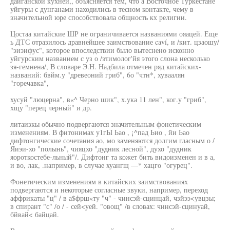
даиганской кухней,, объясняется тем, что а Восточное Туркестане
уйгуры с дунганами находились в тесном контакте, чему в
значительной юре способствовала общность кх религии.
Цостаа китайские ШР не ограничивается названиями ояацей. Еще
ь ДТС отразилось дравнейшее заимствование caví, и /кит. цзаошу/
"эиэифус", которое впоследствии было вытеснено исконно
уйгурским названием с уз о /зтимолог'йя этого слона несколько
зя-гемнена/, В словаре Э.Н. Надбила отмечен ряд китайских-
названий: бвйм.у "древеоний гриб", 6о "чтн*, хуваалян
"горечавка",
хусуй "люцерна", в«^ Черно шик", х.ука 11 лен", ког.у "гриб",
хщу "перец черный" и др.
литаизкы обычно подвергаются значительным фонетическим
изменениям. В фитонимах у1гЫ Ьао , ¡^пад Ьио , йи Ьао
дифтонгические сочетания ао, мо заменяются долгим гласным о /
Яиэи-хо "полынь", чияцхо "дудник лесной", духо "дудник
яороткостебе-льный"/. Дифтонг та кожет бить видоизменен и в а,
и во, лак, .например, в случае хуангщ —* хацго "огурец".
Фонетическим изменениям в китайских заимствованиях
подвергаются и некоторые согласные звуки, например, переход
аффрикаты "ц" / в а$фрш«ту "ч" - чинсэй-сцинцай, чзйээ<увцзы;
в спирант "с" /о / - сей<уей. "овощ" /в словах: чинсэй-сцинуай,
бйвай< байцай.