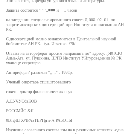
Университет, кафедра уйгурского языка и литературы.
Зашита состоится " " ',.■■■ й __„ часов
на заседании специализированного совета Д 008. 02. 01. по
защите докторских диссертаций при Института языкознания АН
РК.
С,диссертацией мояно ознакомиться в Центральной научной
библиотеке АН РК. -/ул. Ивченко, /?й/.
Отзыва на автореферат просим направлять по* адресу: ¿Я01СЮ
Алма-Ата, ул. Пушкина, Ш/ПЗ Институт УЙгуроведения № РК,
учаноцу секретарю.
Автореферат' разослан ",,.,." . 1992р.
Ученый секретарь стшаштровашого
совета, доктор филологических наук
А.ЕУЧУСбвКОВ
РОССМЙС-&Я
0В1фШ X/'lPAaTEPHjrii-A РАБОТЫ
Изучение словарного состава яэы.ча в различных аспектах -одна