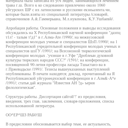
материала была записана из усч людей, занимающихся лечением
трава г.ш. Всего к ко следованию привлечено около 1060
уйгурских ШР с их латинскими и русскими екзиьалента.чи,
которые были.взяты из специальной литературы /словарей,
справочников А.&.Гаммерыана, М.л.иукенова, К,У.Ушбаевй/.
Апробация работы. Основные положения и выводы исследования
обсуждались на X Республиканской научной конференции "дазпц
т1л! - талым т!д1" в г.Алма-Ате /1990/; на межвузовской
конференции молодых ученые и специалистов ШзП /1990/; на 1
Республиканской учредительной конференции молодых ученых и
специалистов шзГУ /1991/; на Всесоюзной тюркологической
конференции молодых .'учэнше в г.Уфе "Дроблеыи духовной
культуры тюркских народов ССС?" /1591/; на конференции,
посвященной 90-летия профессора ласыда Тшыстанэ-ва в
г.Пржевадьске /1991/. Тезисы вышеуказанных выступлений
опубликованы. В печати находятся; доклад, прочитанный на Я
Республиканской уйгуроеедчзской конференции в г.Алм&-А*е
/1991/; статья дай журнала "Известия АН ?д» ъерия
филологическая".
Структура работы. Диссертация сайгой'!' из предисловия,
введения, трех глав, заключения, словаря-приложения, списка
использованной литература.
ОО^ЕР^ШЗ РАБ0!Ш
В предисловии обосновывается выбор теьм, ее актуальность,