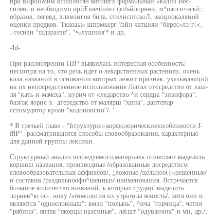
при вырои&нм огишлогян котошгх формальный «кализ Йес-
силеи, и необходимо прйЕшечйииз фо/ъйлорннх, м^оаогичэскй;;
образов, легевд, влвмзнгов бита, стилнсптскоЛ, экоциокалвиой
оценки предков. Тккоаы» шпрмкерг ?зйн чатцияи "бврес«лэ!г(<,
.-гесизи "шдзралзя'', "•»лушния'* и др,
-Id-
При рассмотрении HJJ? выявилась интересная особенность:
несмотря на то, что речь идет о лекарственных растениях, очень
кала названий в основании которых лежит признак, указывающий
на их непосредственное использование /йатал от<средство от лаш-
ля "кать-и-мачеха", иурич от <ледарство ^и сердца "зизифора",
базгак яорис-к -дгередство от малярш "хина", дантепар-
сстимудятор кроаи "кодонопсио"/. '
* В третьей главе - "Ьтруктурно-корфолорическиеiособенности J-
fflP"- рассматриваются способы словообразования, характерные
для данной группы лексики.
Структурный анализ исследуемого,материала позволяет выделить
коршвш названия, производные /образованные лосредствсм
словообразовательных аффиксов/, ¿ложные /цельноо({»решенные/
и составив /раздвльноофо^шенныз/ наименования. Встречается
большое количество названий, ь которых трудно' выделить
лорнев^ю ос-, нову /этимология их утратила ясность/, хотя они и
являются "одноеловныш": вмзн "полынь", ^ича "горчица", четия
"рябина", янтак "якорцы наземные", л&шт "одуванчик" и мн, др./,