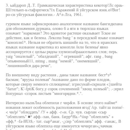
3. ьайдароп Д..Т. Грамкашчесиая хирактеристика кекотор!Лс ораь-
Ш1тельнп-к«тафэрпческ?1х Еьраженяй й уйгурском язнк.е//Вог!
ро-си уйгурская фамлогии.- А^л-Лга, 1961.
гуреком языке зафиксировано аналогичное название бангидкпана
для обозначения дурмана, олово б а яги в тюрлсша языках
означает "наркоман? Это ядовитое растеше оказывает Тское ие
действие, как и белена. Лексеш bang ' в персидской языке означает
"конопля1*. Нельзя не обратить шишнйе на то, что в иранских
языках название наркотика из конопли /или белены/ явно
ассоциируется с цельы рядоы зэумоизабрааасельних слов; перь.
yaig "оналелый", "обалдеашй", " огревший"; афг. rang , bang
"опьяненный11, mtmg , mang "немой", "онемевший",
"лишившийся дара речи",
По внешнему виду растения , даны такие названия: бест^з^
басмам; "яруука полевая" /название дано по форме плодов,
которые сверху немного сплющены/; згрисунай«скриаля <}шейта
"батат"; K'-fptiK богу,у сорок сочленений "хвощ лолеьой"; .-;ирил
йопуриал -ссорок листьев "многорядни.*.".
Интересно нызвЛиа облепихи г чир&н. Б основе этого найме*
нования лежит особенность расположения ягод' /ср. тайт:ш попи/-
< чи/р/ "обледдять" /?/ + афф. -г«н. Ср. чув. сырлан <сыр
"облеплять" ■* афф.-лан, банк. farpp^Ha.-^iiup "облеплять" +
«фф,* -fa-HUt$,- тат. сыр^анаг, -¿сир "облеплять" афф. -ганак;, В
уйгурском языке облепиха еще именуется чечирган«¿чачмак