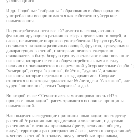
уклоняюцийся"
И др. Подобные "гибридные" образования в общенародном
употреблении воспринимаются как собственно уйгурские
наименования.
По употребительности все гй? делятся на слова, активно
функционирующие в различных сферах деятельности людей, и
слова, не имеющие широкого употребления. Первую гру&пу
составляют названия различных овощей, фруктов, культурных и
дикорастущих растений, с которыми человек ежедневно
сталкивается в быту. Ьгорую группу составляют гаикствованные
названия, которые не стали общеупотребительными в силу
наличия их эквивалентов в современной уйгурское языке /хзрби.";
"чемерица", егеура "крапива", бвй^иж, "дудник"/, а также
названия, которые перешли в разряд архаизмов. Сюда же
относится и некоторые диалектные № /петидгви "баклажан", иат
чурун "шиповник", тепмэ "морковь" и др./.
Во второй главе •''Семантическая мотивированность гИ? »
процессе номинации"- рассматриваются основные принципы
наименований.
Наш выделены следующие принципы номинации; по сходству
растений /с различными предметами и явлениями, с другими
растениями/! внешни« признакам /цвету, величине, общему
виду/; территории распространения /ареал, место произрастания/;
качеству растений /по запаху, вкусу, лечебным признакам,