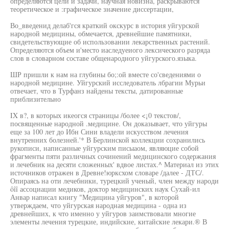
определяются цели и задачи, научная новизна, раскрываются
теоретическое и :графическое значение диссертации,
Во_введенид делаб'гся краткий окскурс в история уйгурской
народной медицины, обмечается, древнейшие памятники,
свидетельствующие об использовании лекарственных растений.
Определяются объем и'место иаследуеиого лексического разряда
слов в словарном составе общенародного уйгурского.языка.
ШР пришли к нам на глубины бо;:ой вместе со'сведениями о
народной медицине. Уйгурский исследователь лбрагии Мурьи
отвечает, что в Турфанз найдены тексты, датированные
приблизительно
IX в?, в которых икеогся страницы /более <¡0 текстов/,
посвященные народной .медицине. Он доказывает, что уйгуры
еще за 100 лет до Ибн Сини владели искусством лечения
внутренних болезней.'* В Берлинской коллекции сохранились
рукописи, написанные уйгурским писыаом, являюцие собой
фрагменты пяти различных сочинений медицинского содержания
и лечебник на десяти сложенных' вдвое листах.^ Материал из этих
источников отражен в Древне!юрксхом словаре /далее - ДТС/.
Опираясь на оти лечебники, турецкий ученый, член между народи
ôîî ассоциации медиков, доктор медицинских наук Сухай-ил
Анвар написал книгу "Медицина уйгуров", в которой
утверждаем, что уйгурская народная медицина - одна из
древнейших, к что именно у уйгуров заимствовали многие
элементы лечения турецкие, индийские, китайские лекари.® В