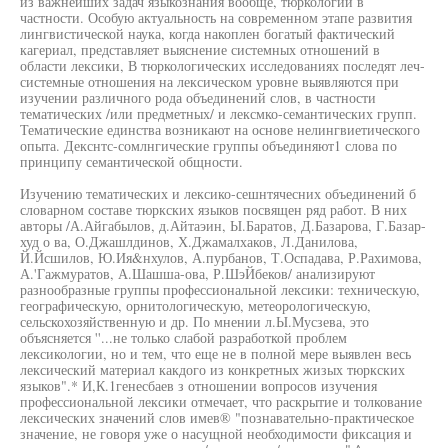
из важнейших задач языкознания вообще, тюркологии в
частности. Особую актуальность на современном этапе развития
лингвистической наука, когда накоплен богатый фактический
кагериал, представляет выяснение системных отношений в
области лексики, В тюркологических исследованиях последят леч-
системные отношения на лексическом уровне выявляются при
изучении различного рода объединений слов, в частности
тематических /или предметных/ и лексмко-семантических групп.
Тематические единства возникают на основе нелингвиетического
опыта. Декснтс-сомлнгические группы объединяют1 слова по
принципу семантической общности.
Изучению тематических и лексико-сешнтячесних объединений б
словарном составе тюркских языков посвящен ряд работ. В них
авторы /А.Айгабылов, д.Айтаэин, Ы.Баратов, Д.Базарова, Г.Базар-
худ о ва, О.Джашлдинов, Х.Джамалхаков, Л.Данилова,
Й.Йсшилов, Ю.Ия&нхулов, А.пурбанов, Т.Оспадава, Р.Рахимова,
А.'Гажмуратов, А.Шашша-ова, Р.ШэЙбеков/ анализируют
разнообразные группы профессиональной лексики: техническую,
географическую, орнитологическую, метеорологическую,
сельскохозяйственную и др. По мнении л.Ы.Мусзева, это
объясняется ''...не только слабой разработкой проблем
лексикологии, но и тем, что еще не в полной мере выявлен весь
лексический материал какдого из конкретных жизых тюркских
языков".* И,К.1генесбаев з отношении вопросов изучения
профессиональной лексики отмечает, что раскрытие и толкование
лексических значений слов имев® "познавательно-практическое
значение, не говоря уже о насущной необходимости фиксация и