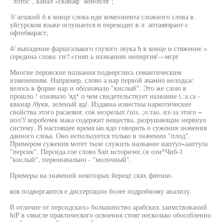
"лотос", канал «сканаф "конопля";
3/ агшкий б в конце слова иди компонента сложного слова в
уйгурском языке оглушается и переходит в л: аптаяяэраот-с
офтобяараст;
4/ выпадение фаршгалького глухого звука h в конце и стяжение »
середина слова: ги?:<гияп ь названиях непиргия'—мгрг
Многие перовские названия подверглись семантическим
изменениям. Например, слово а нар первой ачамно иелодьзс
велось в форме нар и обозначало "кислый". Это же слою в
прошло.! означало 'яд* о чем свидетельствует название t.:a.ca -
квкнар /букв, зеленый яд/. Издавна известны наркотические
свойства этого расаеяия: сок незрелых /зоз..;о.тао, из-за этого ~
иол?/ коробочек мака содержит вещества, разрушающие нервнуо
систему. В настоящее время ыо.вдо говорить о сужения значения
данного слоьа. Оно используется только в значении "плод".
Примером сужения мотет тыле служить название иаптул~ааптула
"персик". Персида.сое слово Sait исторнчес.(и озн^Чиб-1
"кислый", первоначально - "молочный".
Примеры на значений некоторых йерецг.скях фятони-
ков подвергаются е диссертации более подробному анализу.
В отличие от персидских» большинство арабских заимствований
hiP в смысле практического освоения стоят несколько обособленно