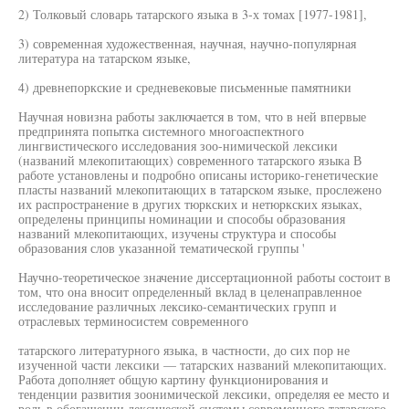
2) Толковый словарь татарского языка в 3-х томах [1977-1981],
3) современная художественная, научная, научно-популярная
литература на татарском языке,
4) древнепоркские и средневековые письменные памятники
Научная новизна работы заключается в том, что в ней впервые
предпринята попытка системного многоаспектного
лингвистического исследования зоо-нимической лексики
(названий млекопитающих) современного татарского языка В
работе установлены и подробно описаны историко-генетические
пласты названий млекопитающих в татарском языке, прослежено
их распространение в других тюркских и нетюркских языках,
определены принципы номинации и способы образования
названий млекопитающих, изучены структура и способы
образования слов указанной тематической группы '
Научно-теоретическое значение диссертационной работы состоит в
том, что она вносит определенный вклад в целенаправленное
исследование различных лексико-семантических групп и
отраслевых терминосистем современного
татарского литературного языка, в частности, до сих пор не
изученной части лексики — татарских названий млекопитающих.
Работа дополняет общую картину функционирования и
тенденции развития зоонимической лексики, определяя ее место и
роль в обогащении лексической системы современного татарского