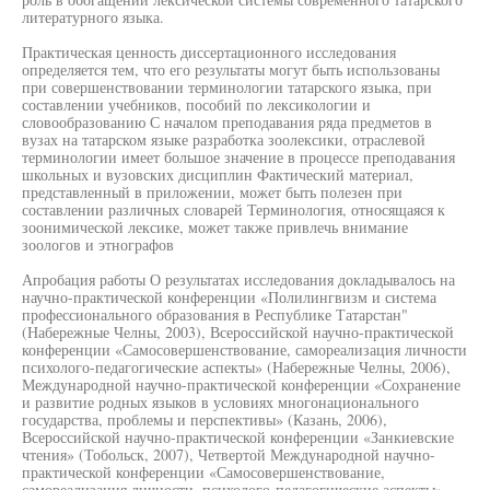
литературного языка.
Практическая ценность диссертационного исследования
определяется тем, что его результаты могут быть использованы
при совершенствовании терминологии татарского языка, при
составлении учебников, пособий по лексикологии и
словообразованию С началом преподавания ряда предметов в
вузах на татарском языке разработка зоолексики, отраслевой
терминологии имеет большое значение в процессе преподавания
школьных и вузовских дисциплин Фактический материал,
представленный в приложении, может быть полезен при
составлении различных словарей Терминология, относящаяся к
зоонимической лексике, может также привлечь внимание
зоологов и этнографов
Апробация работы О результатах исследования докладывалось на
научно-практической конференции «Полилингвизм и система
профессионального образования в Республике Татарстан"
(Набережные Челны, 2003), Всероссийской научно-практической
конференции «Самосовершенствование, самореализация личности
психолого-педагогические аспекты» (Набережные Челны, 2006),
Международной научно-практической конференции «Сохранение
и развитие родных языков в условиях многонационального
государства, проблемы и перспективы» (Казань, 2006),
Всероссийской научно-практической конференции «Занкиевские
чтения» (Тобольск, 2007), Четвертой Международной научно-
практической конференции «Самосовершенствование,
самореализация личности. психолого-педагогические аспекты»