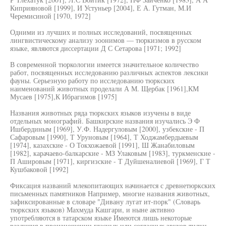
Киприяновой [1999], И Устуньер [2004], Е А. Гутман, М.И
Черемисиной [1970, 1972]
Одними из лучших и полных исследований, посвященных
лингвистическому анализу зоонимов — тюркизмов в русском
языке, являются диссертации Д С Сетарова [1971; 1992]
В современной тюркологии имеется значительное количество
работ, посвященных исследованию различных аспектов лексики
фауны. Серьезную работу по исследованию тюркских
наименований животных проделали А М. Щербак [1961],КМ
Мусаев [1975],К Ибрагимов [1975]
Названия животных ряда тюркских языков изучены в виде
отдельных монографий. Башкирские названия изучались Э Ф
Ишбердиным [1969], У.Ф. Надергуловым [2000], узбекские - П
Сафаровым [1990], Т Уруновым [1964], Т Ходжамбердыевым
[1974], казахские - О Токхожаевой [1991], Ш Жанабиловым
[1982], карачаево-балкарские - МЗ Улаковым [1983], туркменские -
П Ашировым [1971], киргизские - Т Дуйшеналиевой [1969], Г Т
Кушбаковой [1992]
Фиксация названий млекопитающих начинается с древнетюркских
письменных памятников Например, многие названия животных,
зафиксированные в словаре "Дивану лугат ит-порк" (Словарь
тюркских языков) Махмуда Кашгари, и ныне активно
употребляются в татарском языке Имеются лишь некоторые
различия в произношении гласных или согласных звуков тилки -