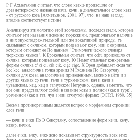
Р Г Ахметьянов считает, что слово кээк;э произошло от
древнетюркского названия кэчэ, кэчи, а диалектальное слово кэзэ
- от русского коза [Ахметьянов, 2001, 97], что, на наш взгляд,
вполне соответствует истине
Анализируя этимологию этой зоолексемы, исследователи, которые
считают эти названия исконно тюркскими, предполагают наличие
в них звукоподражательной или же вокативной природы, те
связывают с окликом, которым подзывают козу, или с окриком,
которым отгоняют ее По данным "Этимологического словаря
тюркских языков", К Брокельман считает, что ecku произошло от
оклика, которым подзывают козу, Ю Немет отмечает конкретные
формы оклика с/ ci ci, cik cik, cige cige, X Эрен добавляет сюда тат
kec kec, аналогична точка зрения М Рясянена По Севортяну,
оклики для козы, аналогичные приведенным, можно найти и в
других языках ср гечи, гечи в туркменском, кач и качи в
чувашском, кец, кец в гагаузском Нетрудно, однако, заметить, что
все они представляют собой название козы в полной (как в турк),
усеченной (как в тат, чув ) или стянутой формах [ЭСТЯ, 1980, 35]
Весьма противоречивым является вопрос о морфемном строении
слов гечи
— кечи и ечки По Э Севортяну, сопоставление форм кечи, кечу,
кээкр, кечки,
далее ечки, ечку, вчкэ ясно показывает структурность всех этих
форм, в которых вычленяются, по-видимому, формообразующие