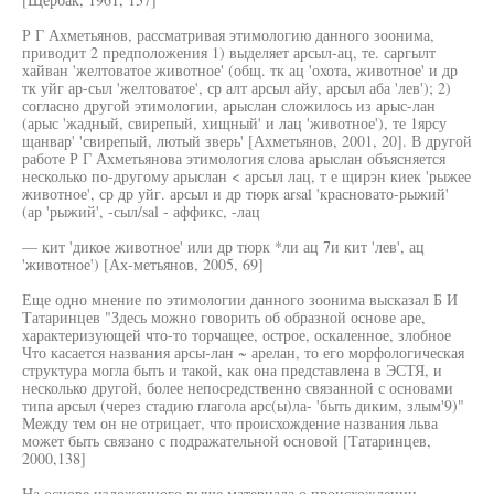
Р Г Ахметьянов, рассматривая этимологию данного зоонима,
приводит 2 предположения 1) выделяет арсыл-ац, те. саргылт
хайван 'желтоватое животное' (общ. тк ац 'охота, животное' и др
тк уйг ар-сыл 'желтоватое', ср алт арсыл айу, арсыл аба 'лев'); 2)
согласно другой этимологии, арыслан сложилось из арыс-лан
(арыс 'жадный, свирепый, хищный' и лац 'животное'), те 1ярсу
щанвар' 'свирепый, лютый зверь' [Ахметьянов, 2001, 20]. В другой
работе Р Г Ахметьянова этимология слова арыслан объясняется
несколько по-другому арыслан < арсыл лац, т е щирэн киек 'рыжее
животное', ср др уйг. арсыл и др тюрк arsal 'красновато-рыжий'
(ар 'рыжий', -сыл/sal - аффикс, -лац
— кит 'дикое животное' или др тюрк *ли ац 7и кит 'лев', ац
'животное') [Ах-метьянов, 2005, 69]
Еще одно мнение по этимологии данного зоонима высказал Б И
Татаринцев "Здесь можно говорить об образной основе аре,
характеризующей что-то торчащее, острое, оскаленное, злобное
Что касается названия арсы-лан ~ арелан, то его морфологическая
структура могла быть и такой, как она представлена в ЭСТЯ, и
несколько другой, более непосредственно связанной с основами
типа арсыл (через стадию глагола арс(ы)ла- 'быть диким, злым'9)"
Между тем он не отрицает, что происхождение названия льва
может быть связано с подражательной основой [Татаринцев,
2000,138]
На основе изложенного выше материала о происхождении