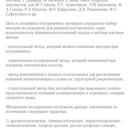
лингвистов, как М 3 Закиев, Р Г. Ахметьянов, Э М Ахунзянов, Ф
А Ганиев, Р А Юсупов, М Б Хайруллин, Д Б. Рамазанова, Ф С
Сафиуллина и др
Цель и специфика описываемого материала определили выбор
методов исследования Для решения поставленных задач
использовались общеметодологический подход и частные научные
методы
- описательный метод, который являлся основным методом при
исследовании;
- сравнительно-исторический метод, который применялся при
изучении генетических пластов,
- метод компонентного анализа использовался для рассмотрения
названий млекопитающих в плане их структурной репрезентации,
- статистический метод был востребован при выяснении степени
представленности названий млекопитающих в отдельных словарях
татарского языка
Материалом исследования послужили данные, извлеченные из
источников следующего характера.
1) диалектологические, терминологические, энциклопедические,
этимологические, татарско-русские, русско-татарские словари,