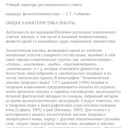
Учёный секретарь диссертационного совета,
кандидат филологических наук — Г Г. Саберова
ОБЩАЯ ХАРАКТЕРИСТИКА РАБОТЫ
Актуальность исследования Изучение различных тематических
пластов лексики, в том числе и названий млекопитающих,
является одной го важнейших задач современной лингвистики
Зоологическая лексика, являющаяся одним из наиболее
интересных пластов словарного состава языка, включает в себя
такие лексико-семантические группы, как «млекопитающие»,
«птицы», «насекомые», «рыбы», «пресмыкающиеся»,
«земноводные» и т д, которые отличаются древностью и
богатством, многообразием и самобытностью входящих в их
состав лексических единиц В монографии "Зоонимическая
лексика татарского языка" 3 Р Садыковой [1994] впервые в
татарском языкознании предпринимается попытка исследовать
зоони-мическую лексику и термины пчеловодства, анализируется
большой фактический материал по говорам, собранный автором
во время диалектологических экспедиций. Следует отметить, что
в татарском языке в монографическом плане изучены названия
птиц [Сафина, 2005] и рыб [Бятикова, 2005]. Для полного и
всестороннего анализа зоологической лексики татарского
литературного языка, наряду с другими тематическими группами
слов, следует также изучить зоолек-семы, входящие в лексико-
семантическую группу «млекопитающие (имезучелэр)». Названия