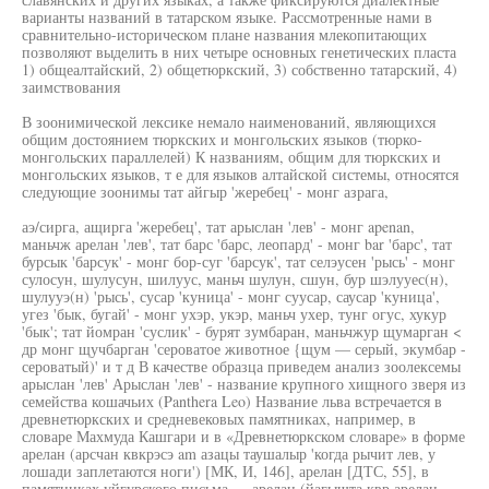
варианты названий в татарском языке. Рассмотренные нами в
сравнительно-историческом плане названия млекопитающих
позволяют выделить в них четыре основных генетических пласта
1) общеалтайский, 2) общетюркский, 3) собственно татарский, 4)
заимствования
В зоонимической лексике немало наименований, являющихся
общим достоянием тюркских и монгольских языков (тюрко-
монгольских параллелей) К названиям, общим для тюркских и
монгольских языков, т е для языков алтайской системы, относятся
следующие зоонимы тат айгыр 'жеребец' - монг азрага,
аэ/сирга, ащирга 'жеребец', тат арыслан 'лев' - монг apenan,
маньчж арелан 'лев', тат барс 'барс, леопард' - монг bar 'барс', тат
бурсык 'барсук' - монг бор-суг 'барсук', тат селэусен 'рысь' - монг
сулосун, шулусун, шилуус, маньч шулун, сшун, бур шэлууес(н),
шулууэ(н) 'рысь', сусар 'куница' - монг суусар, саусар 'куница',
угез 'бык, бугай' - монг ухэр, укэр, маньч ухер, тунг огус, хукур
'бык'; тат йомран 'суслик' - бурят зумбаран, маньчжур щумарган <
др монг щучбарган 'сероватое животное {щум — серый, экумбар -
сероватый)' и т д В качестве образца приведем анализ зоолексемы
арыслан 'лев' Арыслан 'лев' - название крупного хищного зверя из
семейства кошачьих (Panthera Leo) Название льва встречается в
древнетюркских и средневековых памятниках, например, в
словаре Махмуда Кашгари и в «Древнетюркском словаре» в форме
арелан (арсчан квкрэсэ am азацы таушалыр 'когда рычит лев, у
лошади заплетаются ноги') [МК, И, 146], арелан [ДТС, 55], в
памятниках уйгурского письма — арелан (йагышта квр арелан