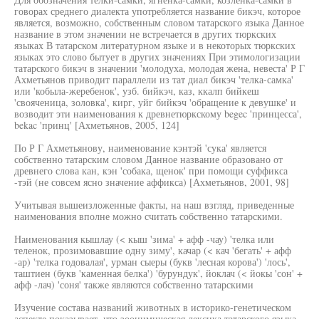
говорах среднего диалекта употребляется название бикэч, которое
является, возможно, собственным словом татарского языка Данное
название в этом значении не встречается в других тюркских
языках В татарском литературном языке и в некоторых тюркских
языках это слово бытует в других значениях При этимологизации
татарского бикэч в значении 'молодуха, молодая жена, невеста' Р Г
Ахметьянов приводит параллели из тат диал бикэч 'телка-самка'
или 'кобыла-жеребенок', узб. бийкэч, каз, ккалп бийкеш
'свояченица, золовка', кирг, уйг бийкэч 'обращение к девушке' и
возводит эти наименования к древнетюркскому begec 'принцесса',
bekac 'принц' [Ахметьянов, 2005, 124]
По Р Г Ахметьянову, наименование кэнтэй 'сука' является
собственно татарским словом Данное название образовано от
древнего слова кан, кэн 'собака, щенок' при помощи суффикса
-тэй (не совсем ясно значение аффикса) [Ахметьянов, 2001, 98]
Учитывая вышеизложенные факты, на наш взгляд, приведенные
наименования вполне можно считать собственно татарскими.
Наименования кышлау (< кыш 'зима' + афф -чау) 'телка или
теленок, прозимовавшие одну зиму', качар (< кач 'бегать' + афф
-ар) 'телка годовалая', урман сыеры (букв 'лесная корова') 'лось',
таштиен (букв 'каменная белка') 'бурундук', йоклач (< йокы 'сон' +
афф -лач) 'соня' также являются собственно татарскими
Изучение состава названий животных в историко-генетическом
аспекте показывает, что зоонимическая лексика татарского языка