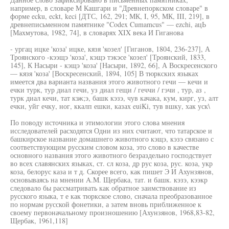
например, в словаре М Кашгари и "Древнепоркском словаре" в
форме ecku, eckt, keci [ДТС, 162, 291; МК, I, 95, МК, III, 219], в
древнеписьменном памятнике "Codex Cumamcus" — ezchi, ацЬ
[Махмутова, 1982, 74], в словарях XIX века И Гиганова
- ургац ицке 'коза' ицке, кязя 'козел' [Гиганов, 1804, 236-237], А
Троянского -кээщэ 'коза', кэщэ тэкэсе 'козел' [Троянский, 1833,
145], К Насыри - кэщэ 'коза' [Насыри, 1892, 66], А Воскресенского
— кязя 'коза' [Воскресенский, 1894, 105] В тюркских языках
имеется два варианта названия этого животного гечи — кечи и
ечки турк, тур диал гечи, уз диал гещи / геччи / гэчи , тур, аз ,
турк диал кечи, тат кэж;э, башк кэзэ, чув качака, кум, кирг, уз, алт
ечки, уйг ечку, ног, ккалп ешки, казах euiKi, тув вшку, хак уск\
По поводу источника и этимологии этого слова мнения
исследователей расходятся Одни из них считают, что татарское и
башкирское название домашнего животного кэщэ, кэзэ связано с
соответствующим русским словом коза, это слово в качестве
основного названия этого животного безраздельно господствует
во всех славянских языках, ст. сл коза, др рус коза, рус. коза, укр
коза, белорус каза и т д. Скорее всего, как пишет Э И Ахунзянов,
основываясь на мнении A.M. Щербака, тат. и башк. кэзэ, кээкр
следовало бы рассматривать как обратное заимствование из
русского языка, т е как тюркское слово, сначала преобразованное
по нормам русской фонетики, а затем вновь приближенное к
своему первоначальному произношению [Ахунзянов, 1968,83-82,
Щербак, 1961,118]