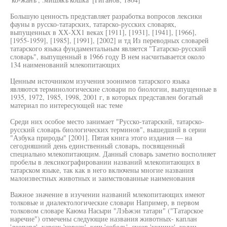
Большую ценность представляет разработка вопросов лексики
фауны в русско-татарских, татарско-русских словарях,
выпущенных в ХХ-ХХ1 веках [1911], [1931], [1941], [1966],
[1955-1959], [1985], [1991], [2002] и тд Из переводных словарей
татарского языка фундаментальным является "Татарско-русский
словарь", выпущенный в 1966 году В нем насчитывается около
134 наименований млекопитающих
Ценным источником изучения зоонимов татарского языка
являются терминологические словари по биологии, выпущенные в
1935, 1972, 1985, 1998, 2001 г, в которых представлен богатый
материал по интересующей нас теме
Среди них особое место занимает "Русско-татарский, татарско-
русский словарь биологических терминов", вышедший в серии
"Азбука природы" [2001]. Пятая книга этого издания — на
сегодняшний день единственный словарь, посвященный
специально млекопитающим. Данный словарь заметно восполняет
пробелы в лексикографировании названий млекопитающих в
татарском языке, так как в него включены многие названия
малоизвестных животных и заимствованные наименования
Важное значение в изучении названий млекопитающих имеют
толковые и диалектологические словари Например, в первом
толковом словаре Каюма Насыри "ЛэЬжэи татари" ("Татарское
наречие") отмечены следующие названия животных- каплан
'леопард', карсак 'корсак', кеш 'соболь', сусар 'куница', колан