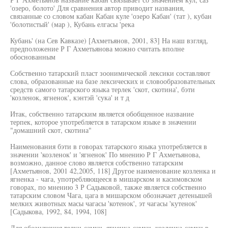
'озеро, болото' Для сравнения автор приводит названия,
связанные со словом кабан Кабан куле 'озеро Кабан' (тат ), кубан
'болотистый' (мар ), Кубань елгасы 'река
Кубань' (на Сев Кавказе) [Ахметьянов, 2001, 83] На наш взгляд,
предположение Р Г Ахметьянова можно считать вполне
обоснованным
Собственно татарский пласт зоонимической лексики составляют
слова, образованные на базе лексических и словообразовательных
средств самого татарского языка терлек 'скот, скотина', бэти
'козленок, ягненок', кэнтэй 'сука' и т д
Итак, собственно татарским является обобщенное название
терпек, которое употребляется в татарском языке в значении
"домашний скот, скотина"
Наименования бэти в говорах татарского языка употребляется в
значении 'козленок' и 'ягненок' По мнению Р Г Ахметьянова,
возможно, данное слово является собственно татарским
[Ахметьянов, 2001 42,2005, 118] Другое наименование козленка и
ягненка - чага, употребляющееся в мишарском и касимовском
говорах, по мнению 3 Р Садыковой, также является собственно
татарским словом Чага, цага в мишарском обозначает детенышей
мелких животных масы чагасы 'котенок', эт чагасы 'кутенок'
[Садыкова, 1992, 84, 1994, 108]
Для обозначения телки-самки, ягненка-самки, козленка-самки в