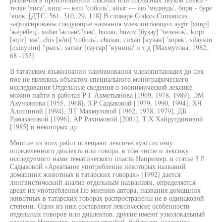
телке 'лиса', киш — кеш 'соболь', айыг — аю 'медведь', бори - буре
'волк' [ДТС, 561, 310, 29, 118] В словаре Codecs Cumanicus
зафиксированы следующие названия млекопитающих aygir [aimp]
'жеребец', asilan \аслан\ 'лев', buxau, buzov [бузау] 'теленок', kirpi
[юрт] 'еж', chis [к/ш] 'соболь', chusan, сихап [кузан] 'хорек', silaysun
[cuiayuim] ''рысь', saitsar [саусар] 'куница' и т д [Махмутова, 1982,
68 -153]
В татарском языкознании наименования млекопитающих до сих
пор не являлись объектом специального монографического
исследования Отдельные сведения о зоонимической лексике
можно найти в работах Р Г Ахметьянова [1969, 1978, 1989], ЭМ
Ахунзянова [1955, 1968], З.Р Садыковой [1979, 1990, 1994], ХЧ
Алишиной [1994], ЛТ Махмутовой [1962, 1978, 1979], ДБ
Рамазановой [1996], АР Рахимовой [2001], Т.Х Хайрутдиновой
[1985] и некоторых др
Многие из этих работ освещают лексическую систему
определенного диалекта или говора, в том числе и лексику
исследуемого нами тематического пласта Например, в статье 3 Р
Садыковой «Ареальное употребление некоторых названий
домашних животных в татарских говорах» [1992] дается
лингвистический анализ отдельным названиям, определяется
ареал их употребления По мнению автора, названия домашних
животных в татарских говорах распространены не в одинаковой
степени. Одни из них составляют лексические особенности
отдельных говоров или диалектов, другие имеют узколокальный
характер Например, названия этэмбэй, йэйлэыеч, кезлэм/еч,