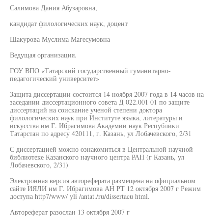
Салимова Дания Абузаровна,
кандидат филологических наук, доцент
Шакурова Муслима Магесумовна
Ведущая организация.
ГОУ ВПО «Татарский государственный гуманитарно-
педагогический университет»
Защита диссертации состоится 14 ноября 2007 года в 14 часов на
заседании диссертационного совета Д 022.001 01 по защите
диссертаций на соискание ученой степени доктора
филологических наук при Институте языка, литературы и
искусства им Г. Ибрагимова Академии наук Республики
Татарстан по адресу 420111, г. Казань, ул Лобачевского, 2/31
С диссертацией можно ознакомиться в Центральной научной
библиотеке Казанского научного центра РАН (г Казань, ул
Лобачевского, 2/31)
Электронная версия автореферата размещена на официальном
сайте ИЯЛИ им Г. Ибрагимова АН РТ 12 октября 2007 г Режим
доступа http7/www/ yli /antat./ru/dissertacu html.
Автореферат разослан 13 октября 2007 г