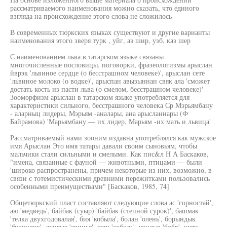
рассматриваемого наименования можно сказать, что единого
взгляда на происхождение этого слова не сложилось
В современных тюркских языках существуют и другие варианты
наименования этого зверя турк , уйг, аз шир, узб, каз шер
С наименованием льва в татарском языке связаны
многочисленные пословицы, поговорки, фразеологизмы арыслан
йврэк 'львиное сердце (о бесстрашном человеке)', арыслан сете
'львиное молоко (о водке)', арыспан авызыннан свяк ала 'сможет
достать кость из пасти льва (о смелом, бесстрашном человеке)'
Зооморфизм арыслан в татарском языке употребляется для
характеристики сильного, бесстрашного человека Ср Мэрьямбану
- аларныц лидеры, Мэрьям -аналары, ана арысланнары (Ф
Байрамова) 'Марьямбану — их лидер, Марьям -их мать и львица'
Рассматриваемый нами зооним издавна употреблялся как мужское
имя Арыслан Это имя татары давали своим сыновьям, чтобы
мальчики стали сильными и смелыми. Как пис&л Н А Баскаков,
"имена, связанные с фауной — животными, птицами — были
'широко распространены, причем некоторые из них, возможно, в
связи с тотемистическими древними пережитками пользовались
особенными преимуществами" [Баскаков, 1985, 74]
Общетюркский пласт составляют следующие слова ас 'горностай',
аю 'медведь', байбак (суыр) 'байбак (степной сурок)', башмак
'телка двухгодовалая', бия 'кобыла', болан 'олень', борындык
'бурундук', дуцгыз 'свинья', кеш 'соболь', кондыз 'бобр', куян