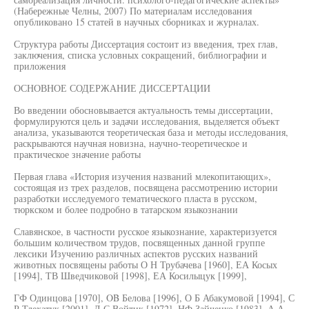
(Набережные Челны, 2007) По материалам исследования
опубликовано 15 статей в научных сборниках и журналах.
Структура работы Диссертация состоит из введения, трех глав,
заключения, списка условных сокращений, библиографии и
приложения
ОСНОВНОЕ СОДЕРЖАНИЕ ДИССЕРТАЦИИ
Во введении обосновывается актуальность темы диссертации,
формулируются цель и задачи исследования, выделяется объект
анализа, указываются теоретическая база и методы исследования,
раскрываются научная новизна, научно-теоретическое и
практическое значение работы
Первая глава «История изучения названий млекопитающих»,
состоящая из трех разделов, посвящена рассмотрению истории
разработки исследуемого тематического пласта в русском,
тюркском и более подробно в татарском языкознании
Славянское, в частности русское языкознание, характеризуется
большим количеством трудов, посвященных данной группе
лексики Изучению различных аспектов русских названий
животных посвящены работы О Н Трубачева [1960], ЕА Косых
[1994], ТВ Шведчиковой [1998], ЕА Косилыцук [1999],
ГФ Одинцова [1970], OB Белова [1996], О Б Абакумовой [1994], С
Р Тлехатук [2001], Л.С Войтик [1972], НФ Зайченко [1983], А А