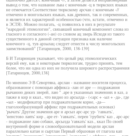
вывод о том, что название льва с конечным -ц в тюркских языках
не отмечается Соответствие тюркскому арсчан с конечным -//
отмечено в монгольских языках, как древних, так и современных,
и является их характерной особенностью (что, кстати, отмечено и
в ЭСТЯ). Можно полагать, -ц появилось в них в результате
"народной этимологии", связавшей конечный компонент слова из
гласного и согласного (-ан) со словом ац зверь Исходя из такого
существенного в данной ситуации признака как наличие
конечного -ц, тув арзылац следует отнести к числу монгольских
заимствований" [Татаринцев, 2000, 138-139]
Б И Татаринцев указывает, что целый ряд этимологических
версий ему, как и некоторым тюркологам, трудно принять, тем
более, что ни одна из них не получила широкого распространения
[Татаринцев, 2000,138]
По мнению Э В Севортяна, арслан - название носителя процесса,
образованное с помощью аффикса -лан от аре — подражания
рычанию диких зверей, лаю " .аре в указанных значениях в каз, а
также в кир и ккал., что видно из арсылда - (<арс + -ыл + -да-, где
~ыл - модификатор при подражательном корне, -да—
глаголообразующий аффикс при подражательных основах)
'рычать' Другие значения аре и арсыл арс-арс ур- 'гавкать',
'неистово лаять' кир , аре ет- 'гавкать', перен 'грубить' каз , арс-арс
- подражание лаю собаки, арсылда 'гавкать' каз., ккал По своей
внутренней форме и словообразовательной модели арслан
параллельно катан и сыртлан Первый образован от глагола кап
'хватать', 'похищать', 'утаскивать', 'нападать' + аффикс -лан — кап-