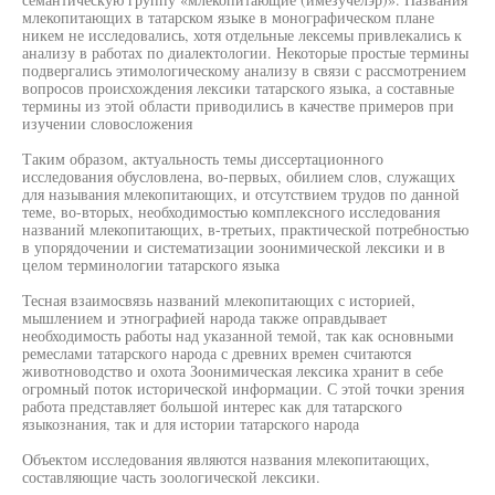
млекопитающих в татарском языке в монографическом плане
никем не исследовались, хотя отдельные лексемы привлекались к
анализу в работах по диалектологии. Некоторые простые термины
подвергались этимологическому анализу в связи с рассмотрением
вопросов происхождения лексики татарского языка, а составные
термины из этой области приводились в качестве примеров при
изучении словосложения
Таким образом, актуальность темы диссертационного
исследования обусловлена, во-первых, обилием слов, служащих
для называния млекопитающих, и отсутствием трудов по данной
теме, во-вторых, необходимостью комплексного исследования
названий млекопитающих, в-третьих, практической потребностью
в упорядочении и систематизации зоонимической лексики и в
целом терминологии татарского языка
Тесная взаимосвязь названий млекопитающих с историей,
мышлением и этнографией народа также оправдывает
необходимость работы над указанной темой, так как основными
ремеслами татарского народа с древних времен считаются
животноводство и охота Зоонимическая лексика хранит в себе
огромный поток исторической информации. С этой точки зрения
работа представляет большой интерес как для татарского
языкознания, так и для истории татарского народа
Объектом исследования являются названия млекопитающих,
составляющие часть зоологической лексики.