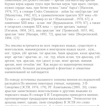
йурэки керэк карыш туцта эери билэки керэк 'при враге, смотри,
нужно сердце льва, при битве нужна "лапа" барса') [Насилов,
1974, 57], в словаре Codex Cumanicus - asilan fac-лан]/арслан 'лев'
[Махмутова, 1982, 83], в грамматическом трактате XIV века «Ат-
Тухва » — арелан [Пример из кн • Изысканный , 1978, 67], в
памятнике XIII века - аслан 'лев' [Курышжанов, 1970, 87], а также
в татарских словарях XIX века — ургаче ареланъ 'львица'
[Гиганов, 1804, 241], ama арыслан 'лев' [Троянский, 1833, 46],
арыслан 'левъ' [Насыри, 1892, 72], арыслан 'левъ' [Восресенский,
1894, 123]
Эта лексема встречается во всех тюркских языках, существует в
монгольском, маньчжурском и венгерском языках ккалп , кум.,
ног, туркм, уйг арелан, тат арыслан, башк арыдлан, казах арыстан,
кирг. арстан / арыстан, аз , гаг, тур, кбалк аслан, тув арызлац, узб
арелон, чув. араслан, чув (диал) услан, монг арелан, маньчж
арелан, венг oroszlan 'лев'. Как видно из вышеперечисленных
параллелей, больших расхождений в фонетике и семантике
наименований не наблюдается
По поводу источника указанного зоонима мнения исследователей
расходятся По мнению некоторых ученых, например, Э В
Севортяна [ЭСТЯ, 1974, 179], РГ Ахметьянова [2001, 20], слово
арыслан заимствовано монгольскими и другими языками из
тюркского языка В словаре Б И Татаринцева приводится мнение,
противоречащее предыдущим высказываниям "Этимология тув
арзылац имеет, однако, свою специфику В ЭСТЯ это слово
ошибочно дается с конечным -//, а затем делается неправомерный