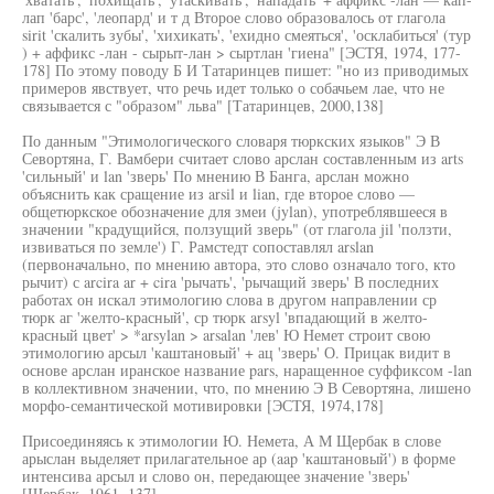
лап 'барс', 'леопард' и т д Второе слово образовалось от глагола
sirit 'скалить зубы', 'хихикать', 'ехидно смеяться', 'осклабиться' (тур
) + аффикс -лан - сырыт-лан > сыртлан 'гиена" [ЭСТЯ, 1974, 177-
178] По этому поводу Б И Татаринцев пишет: "но из приводимых
примеров явствует, что речь идет только о собачьем лае, что не
связывается с "образом" льва" [Татаринцев, 2000,138]
По данным "Этимологического словаря тюркских языков" Э В
Севортяна, Г. Вамбери считает слово арслан составленным из arts
'сильный' и lan 'зверь' По мнению В Банга, арслан можно
объяснить как сращение из arsil и lian, где второе слово —
общетюркское обозначение для змеи (jylan), употреблявшееся в
значении "крадущийся, ползущий зверь" (от глагола jil 'ползти,
извиваться по земле') Г. Рамстедт сопоставлял arslan
(первоначально, по мнению автора, это слово означало того, кто
рычит) с arcira ar + cira 'рычать', 'рычащий зверь' В последних
работах он искал этимологию слова в другом направлении ср
тюрк аг 'желто-красный', ср тюрк arsyl 'впадающий в желто-
красный цвет' > *arsylan > arsalan 'лев' Ю Немет строит свою
этимологию арсыл 'каштановый' + ац 'зверь' О. Прицак видит в
основе арслан иранское название pars, наращенное суффиксом -lan
в коллективном значении, что, по мнению Э В Севортяна, лишено
морфо-семантической мотивировки [ЭСТЯ, 1974,178]
Присоединяясь к этимологии Ю. Немета, А М Щербак в слове
арыслан выделяет прилагательное ар (aap 'каштановый') в форме
интенсива арсыл и слово он, передающее значение 'зверь'
[Щербак, 1961, 137]