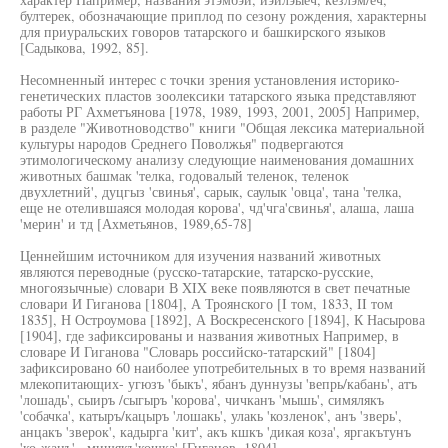
бултерек, обозначающие приплод по сезону рождения, характерны
для приуральских говоров татарского и башкирского языков
[Садыкова, 1992, 85].
Несомненный интерес с точки зрения установления историко-
генетических пластов зоолексики татарского языка представляют
работы РГ Ахметъянова [1978, 1989, 1993, 2001, 2005] Например,
в разделе "Животноводство" книги "Общая лексика материальной
культуры народов Среднего Поволжья" подвергаются
этимологическому анализу следующие наименования домашних
животных башмак 'телка, годовалый теленок, теленок
двухлетний', дуцгыз 'свинья', сарык, саулык 'овца', тана 'телка,
еще не отелившаяся молодая корова', чд'чга'свинья', алаша, лаша
'мерин' и тд [Ахметьянов, 1989,65-78]
Ценнейшим источником для изучения названий животных
являются переводные (русско-татарские, татарско-русские,
многоязычные) словари В XIX веке появляются в свет печатные
словари И Гиганова [1804], А Троянского [I том, 1833, II том
1835], Н Остроумова [1892], А Воскресенского [1894], К Насырова
[1904], где зафиксированы и названия животных Например, в
словаре И Гиганова "Словарь российско-татарский" [1804]
зафиксировано 60 наиболее употребительных в то время названий
млекопитающих- угюзъ 'быкъ', ябанъ дуннузы 'вепрь/кабань', атъ
'лошадь', сыиръ /сыгыръ 'корова', чичканъ 'мышь', симялякъ
'собачка', катыръ/кацыръ 'лошакь', улакь 'козленок', анъ 'зверь',
анцакъ 'зверок', кадырга 'кит', акъ кшкъ 'дикая коза', яргакътунъ
'ко-жанъ', .мишякъ'кошка' [Гиганов, 1804]