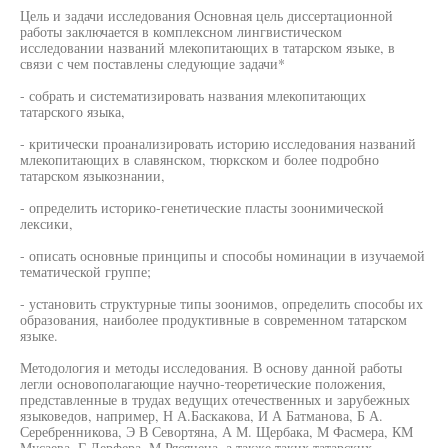
Цель и задачи исследования Основная цель диссертационной
работы заключается в комплексном лингвистическом
исследовании названий млекопитающих в татарском языке, в
связи с чем поставлены следующие задачи*
- собрать и систематизировать названия млекопитающих
татарского языка,
- критически проанализировать историю исследования названий
млекопитающих в славянском, тюркском и более подробно
татарском языкознании,
- определить историко-генетические пласты зоонимической
лексики,
- описать основные принципы и способы номинации в изучаемой
тематической группе;
- установить структурные типы зоонимов, определить способы их
образования, наиболее продуктивные в современном татарском
языке.
Методология и методы исследования. В основу данной работы
легли основополагающие научно-теоретические положения,
представленные в трудах ведущих отечественных и зарубежных
языковедов, например, Н А.Баскакова, И А Батманова, Б А.
Серебренникова, Э В Севортяна, А М. Щербака, М Фасмера, КМ
Мусаева, Г Дерфера, М Рясянена, а также таких татарских