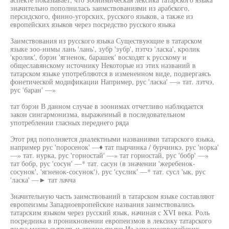
значительно пополнилась заимствованиями из арабского,
персидского, финно-угорских, русского языков, а также из
европейских языков через посредство русского языка
Заимствования из русского языка Существующие в татарском
языке зоо-нимы лань 'лань', зубр 'зубр', пэтчэ 'ласка', кролик
'кролик', бэрэн 'ягненок, барашек' восходят к русскому и
общеславянскому источнику Некоторые из этих названий в
татарском языке употребляются в измененном виде, подвергаясь
фонетической модификации Например, рус 'ласка' —» тат. лэтчэ,
рус 'баран' —»
тат бэрэн В данном случае в зоонимах отчетливо наблюдается
закон сингармонизма, выраженный в последовательном
употреблении гласных переднего ряда
Этот ряд пополняется диалектными названиями татарского языка,
например рус 'поросенок' —♦ тат пырчинка / бурчинкэ, рус 'норка'
—» тат. нурка, рус 'горностай' —» тат горностай, рус 'бобр' —»
тат бобр, рус 'сосун' —* тат. сасун (в значении 'жеребенок-
сосунок', 'ягненок-сосунок'), рус 'суслик' —* тат. сусл 'ык, рус
'ласка' —► тат лачча
Значительную часть заимствований в татарском языке составляют
европеизмы Западноевропейские названия заимствовались
татарским языком через русский язык, начиная с XVI века. Роль
посредника в проникновении европеизмов в лексику татарского
языка могли сыграть и другие языки Из западноевропейских