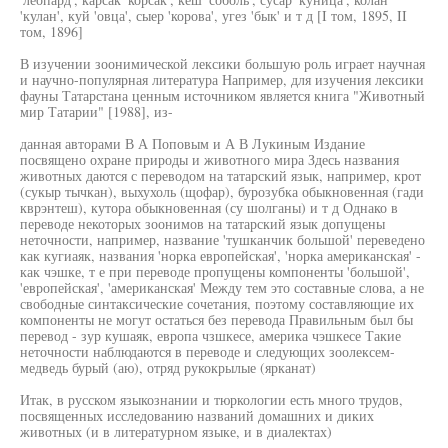
'кулан', куй 'овца', сыер 'корова', угез 'бык' и т д [I том, 1895, II
том, 1896]
В изучении зоонимической лексики большую роль играет научная
и научно-популярная литература Например, для изучения лексики
фауны Татарстана ценным источником является книга "Животный
мир Татарии" [1988], из-
данная авторами В А Поповым и А В Лукиным Издание
посвящено охране природы и животного мира Здесь названия
животных даются с переводом на татарский язык, например, крот
(сукыр тычкан), выхухоль (щофар), бурозубка обыкновенная (гади
кврэнтеш), кутора обыкновенная (су шолганы) и т д Однако в
переводе некоторых зоонимов на татарский язык допущены
неточности, например, название 'тушканчик большой' переведено
как кугиаяк, названия 'норка европейская', 'норка американская' -
как чэшке, т е при переводе пропущены компоненты 'большой',
'европейская', 'американская' Между тем это составные слова, а не
свободные синтаксические сочетания, поэтому составляющие их
компоненты не могут остаться без перевода Правильным был бы
перевод - зур кушаяк, европа чзшкесе, америка чэшкесе Такие
неточности наблюдаются в переводе и следующих зоолексем-
медведь бурый (аю), отряд рукокрылые (ярканат)
Итак, в русском языкознании и тюркологии есть много трудов,
посвященных исследованию названий домашних и диких
животных (и в литературном языке, и в диалектах)