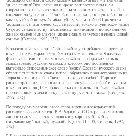
'дикая свинья' Эти названия широко распространены и ей
современных тюркских языках, почти во всех из которых кабан
означает 'ди^ую свинью'" тат, башк, ног, каз , як, чув кабан, кирг
каман, узб кобон, кум 'къабан, уйг каван, аз габан В значении
'домашняя свинья' слово хаван известно только в тувинском языке
Судя по свидетельству письменных памятников и по показаниям
живых языков и диалектов, древнейшим является значение 'дикай
свинья' [Сетаров, 1992, 172]
В значении 'дикая свинья' слово кабан употребляется в русском
языке, а также украинском, белорусском и польском Языковые
факты указывают на то, что слово кабан из тюркских языков
заимствовано русским языком, в котором оно постепенно
вытеснило старославянское слово 'вепрь' Словари русского языка
объясняют значение слова 'вепрь', обращаясь к заимствованию из
тюркских языков кабан "вепрь - то же, что кабан" Широкое
распространение переносного значения у слова 'кабан' в русском
языке позволило Д Сетарову высказать мысль, что "слово кабан
прочно вошло в лексическую систему русского языка" [Сетаров,
1992, 172]
По поводу этимологии этого слова мнения исследователей
расходятся Исследователи В В Радлов, Д С Сетаров этимологию
данного слова возводят к тюркскому корню каб-, каба-,
означающему 'толстый, пухлый' [Радлов, II, 433, Сетаров, 1992,
172]
Р Г Ахметьянов название кабан связывает со значением кул, саз