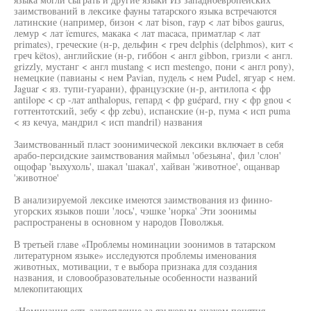
заимствований в лексике фауны татарского языка встречаются
латинские (например, бизон < лат bison, гаур < лат bibos gaurus,
лемур < лат ïemures, макака < лат macaca, приматлар < лат
primates), греческие (н-р, дельфин < греч delphis (delphmos), кит <
греч këtos), английские (н-р, гиббон < англ gibbon, гризли < англ.
grizzly, мустанг < англ mustang < исп mestengo, пони < англ pony),
немецкие (павианы < нем Pavian, пудель < нем Pudel, ягуар < нем.
Jaguar < яз. тупи-гуарани), французские (н-р, антилопа < фр
antilope < ср -лат anthalopus, гепард < фр guépard, гну < фр gnou <
готтентотский, зебу < фр zebu), испанские (н-р, пума < исп puma
< яз кечуа, мандрил < исп mandril) названия
Заимствованный пласт зоонимической лексики включает в себя
арабо-персидские заимствования маймыл 'обезьяна', фил 'слон'
ощофар 'выхухоль', шакал 'шакал', хайван 'животное', ощанвар
'животное'
В анализируемой лексике имеются заимствования из финно-
угорских языков поши 'лось', чэшке 'норка' Эти зоонимы
распространены в основном у народов Поволжья.
В третьей главе «Проблемы номинации зоонимов в татарском
литературном языке» исследуются проблемы именования
животных, мотивации, т е выбора признака для создания
названия, и словообразовательные особенности названий
млекопитающих
«Номинация есть закрепление за языковым знаком понятия -