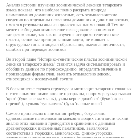
Анализ истории изучения зоонимической лексики татарского
языка показал, что наиболее полно раскрыта природа
наименования домашних животных, есть этимологические
сведения по отдельным названиям домашних и диких животных,
имеются результаты анализа диалектных наименований Тем не
менее необходимо комплексное исследование зоонимов в
татарском языке, так как не изучены историко-генетические
пласты, основные принципы номинации, не выявлены
структурные типы и модели образования, имеются неточности,
ошибки при переводе зоонимов
Во второй главе "Историко-генетические пласты зоонимической
лексики татарского языка" ставится задача систематизировать и
обобщить данные по происхождению, определить значение и
производные формы слов, выявить этимологию лексем,
относящихся к исследуемой группе
В большинстве случаев структура и мотивация татарских сложных
и составных зоонимов вполне прозрачны, например сукыр тычкан
'крот' (букв 'слепая мышь'), уклы керпе 'дикобраз' (букв 'еж со
стрелой'), кушаяк 'тушканчик' (букв 'парные ноги')
Самого пристального внимания требуют, безусловно,
односоставные наименования млекопитающих Лингвистический
анализ этих названий проводится в сравнении с данными
древнетюркских письменных памятников, выявляются
соответствия в тюркских, монгольских, финно-угорских,
славянских и других языках, а также фиксируются диалектные