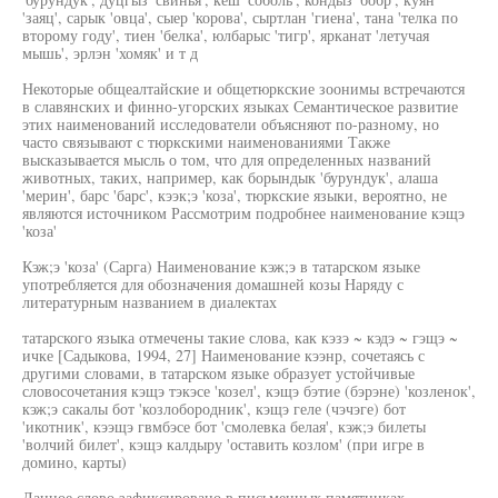
'заяц', сарык 'овца', сыер 'корова', сыртлан 'гиена', тана 'телка по
второму году', тиен 'белка', юлбарыс 'тигр', ярканат 'летучая
мышь', эрлэн 'хомяк' и т д
Некоторые общеалтайские и общетюркские зоонимы встречаются
в славянских и финно-угорских языках Семантическое развитие
этих наименований исследователи объясняют по-разному, но
часто связывают с тюркскими наименованиями Также
высказывается мысль о том, что для определенных названий
животных, таких, например, как борындык 'бурундук', алаша
'мерин', барс 'барс', кээк;э 'коза', тюркские языки, вероятно, не
являются источником Рассмотрим подробнее наименование кэщэ
'коза'
Кэж;э 'коза' (Сарга) Наименование кэж;э в татарском языке
употребляется для обозначения домашней козы Наряду с
литературным названием в диалектах
татарского языка отмечены такие слова, как кэзэ ~ кэдэ ~ гэщэ ~
ичке [Садыкова, 1994, 27] Наименование кээнр, сочетаясь с
другими словами, в татарском языке образует устойчивые
словосочетания кэщэ тэкэсе 'козел', кэщэ бэтие (бэрэне) 'козленок',
кэж;э сакалы бот 'козлобородник', кэщэ геле (чэчэге) бот
'икотник', кээщэ гвмбэсе бот 'смолевка белая', кэж;э билеты
'волчий билет', кэщэ калдыру 'оставить козлом' (при игре в
домино, карты)
Данное слово зафиксировано в письменных памятниках,