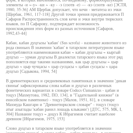
элементы -и ~-у~ -ки ~ -ку - -э (соотв -е) — -кэ (соотв -ке) [ЭСТЯ,
1980, 35-36] AM Щербак допускает, что кечи - метатеза из эчки
[Щербак, 1961, 117-118] Другой точки зрения придерживается П
Сафаров Распространенность слов кечи и эчки внутри тюркских
языков, по П Сафарову, подтверждает возможность
происхождения этих форм из разных источников [Сафаров,
1992,43-44]
Кабан, кабан дуцгызы 'кабан' (Sus scrofa) - название животного из
рода свиньих В значении 'кабан' в татарском литературном языке
употребляются наименования кабан ~ кабан дуцгызы ~ кыргый
дуцгыз — урман дуцгызы В диалектах татарского языка этот ряд
пополняется еще такими названиями, как цыр дуцгызы ~ цыр
дуцгыз ~ цыр чучцасы ~ цыр сусцасы ~ цабан сусцасы ~ цара
дуцгыз [Садыкова, 1994, 54]
В древнетюркских и средневековых памятниках в значении 'дикая
свинья' зафиксированы слова кабан и дуцгыз в различных
фонетических вариантах в словаре Codecs Cumanicus - цабан и
тоцуз [Махмутова, 1982, ПО, 134], в "Гадательной книжке" (в
енисейском памятнике) - тоцуз [Малов, 1951, 81], в словаре
Махмуда Кашгари и "Древнетюркском словаре" - тоцуз (тоцуз
атыг азыглады 'кабан ранил лошадь клыками') [ДТС, 575, МК, I,
304] Название тоцуз ~ доцуз К Ибрагимов считает наиболее
древним [Ибрагимов, 1975, 153]
Слово дуцгыз в татарском языке употребляется в значении
'домашняя свинья', а слово кабан ~ кабан дуцгызы - в значении