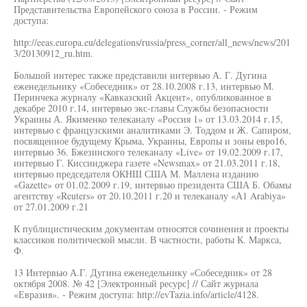
Представительства Европейского союза в России. - Режим
доступа:
http://eeas.europa.eu/delegations/russia/press_corner/all_news/news/201
3/20130912_ru.htm.
Большой интерес также представили интервью А. Г. Дугина
еженедельнику «Собеседник» от 28.10.2008 г.13, интервью М.
Перинчека журналу «Кавказский Акцент», опубликованное в
декабре 2010 г.14, интервью экс-главы Службы безопасности
Украины А. Якименко телеканалу «Россия 1» от 13.03.2014 г.15,
интервью с французскими аналитиками Э. Тоддом и Ж. Сапиром,
посвященное будущему Крыма, Украины, Европы и зоны евро16,
интервью 36. Бжезинского телеканалу «Live» от 19.02.2009 г.17,
интервью Г. Киссинджера газете «Newsmax» от 21.03.2011 г.18,
интервью председателя ОКНШ США М. Маллена изданию
«Gazette» от 01.02.2009 г.19, интервью президента США Б. Обамы
агентству «Reuters» от 20.10.2011 г.20 и телеканалу «А1 Arabiya»
от 27.01.2009 г.21
К публицистическим документам относятся сочинения и проекты
классиков политической мысли. В частности, работы К. Маркса,
Ф.
13 Интервью А.Г. Дугина еженедельнику «Собеседник» от 28
октября 2008. № 42 [Электронный ресурс] // Сайт журнала
«Евразия». - Режим доступа: http://evTazia.info/article/4128.