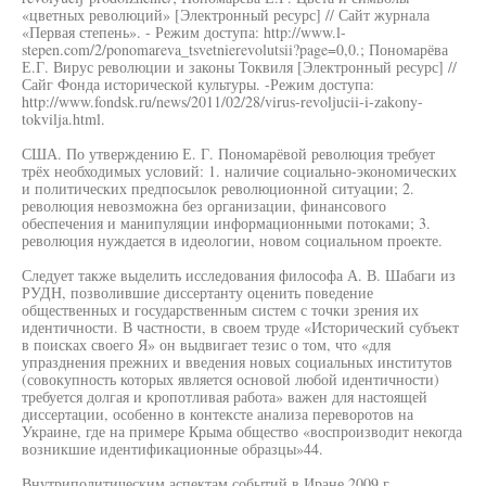
«цветных революций» [Электронный ресурс] // Сайт журнала
«Первая степень». - Режим доступа: http://www.l-
stepen.com/2/ponomareva_tsvetnierevolutsii?page=0,0.; Пономарёва
Е.Г. Вирус революции и законы Токвиля [Электронный ресурс] //
Сайг Фонда исторической культуры. -Режим доступа:
http://www.fondsk.ru/news/2011/02/28/virus-revoljucii-i-zakony-
tokvilja.html.
США. По утверждению Е. Г. Пономарёвой революция требует
трёх необходимых условий: 1. наличие социально-экономических
и политических предпосылок революционной ситуации; 2.
революция невозможна без организации, финансового
обеспечения и манипуляции информационными потоками; 3.
революция нуждается в идеологии, новом социальном проекте.
Следует также выделить исследования философа А. В. Шабаги из
РУДН, позволившие диссертанту оценить поведение
общественных и государственным систем с точки зрения их
идентичности. В частности, в своем труде «Исторический субъект
в поисках своего Я» он выдвигает тезис о том, что «для
упразднения прежних и введения новых социальных институтов
(совокупность которых является основой любой идентичности)
требуется долгая и кропотливая работа» важен для настоящей
диссертации, особенно в контексте анализа переворотов на
Украине, где на примере Крыма общество «воспроизводит некогда
возникшие идентификационные образцы»44.
Внутриполитическим аспектам событий в Иране 2009 г.