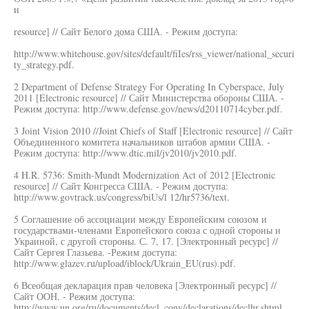
и
resource] // Сайт Белого дома США. - Режим доступа:
http://www.whitehouse.gov/sites/default/fiIes/rss_viewer/national_securi
ty_strategy.pdf.
2 Department of Defense Strategy For Operating In Cyberspace, July
2011 [Electronic resource] // Сайт Министерства обороны США. -
Режим доступа: http://www.defense.gov/news/d20110714cyber.pdf.
3 Joint Vision 2010 //Joint Chiefs of Staff [Electronic resource] // Сайт
Объединенного комитета начальников штабов армии США. -
Режим доступа: http://www.dtic.mil/jv2010/jv2010.pdf.
4 H.R. 5736: Smith-Mundt Modernization Act of 2012 [Electronic
resource] // Сайт Конгресса США. - Режим доступа:
http://www.govtrack.us/congress/biUs/l 12/hr5736/text.
5 Соглашение об ассоциации между Европейским союзом и
государствами-членами Европейского союза с одной стороны и
Украиной, с другой стороны. С. 7, 17. [Электронный ресурс] //
Сайт Сергея Глазьева. -Режим доступа:
http://www.glazev.ru/upload/iblock/Ukrain_EU(rus).pdf.
6 Всеобщая декларация прав человека [Электронный ресурс] //
Сайт ООН. - Режим доступа:
http://www.un.org/ru/documents/decl_conv/declarations/declhr.shtml.