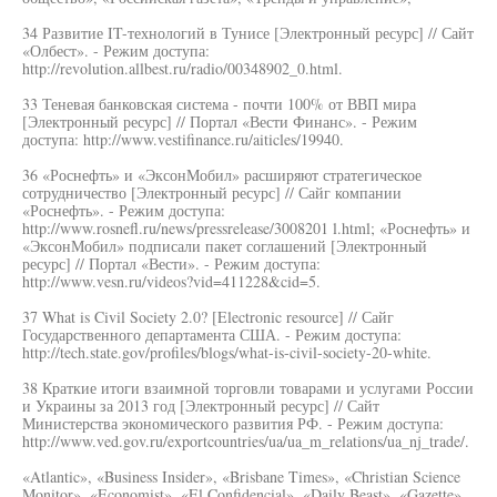
34 Развитие IT-технологий в Тунисе [Электронный ресурс] // Сайт
«Олбест». - Режим доступа:
http://revolution.allbest.ru/radio/00348902_0.html.
33 Теневая банковская система - почти 100% от ВВП мира
[Электронный ресурс] // Портал «Вести Финанс». - Режим
доступа: http://www.vestifinance.ru/aiticles/19940.
36 «Роснефть» и «ЭксонМобил» расширяют стратегическое
сотрудничество [Электронный ресурс] // Сайг компании
«Роснефть». - Режим доступа:
http://www.rosnefl.ru/news/pressrelease/3008201 l.html; «Роснефть» и
«ЭксонМобил» подписали пакет соглашений [Электронный
ресурс] // Портал «Вести». - Режим доступа:
http://www.vesn.ru/videos?vid=411228&cid=5.
37 What is Civil Society 2.0? [Electronic resource] // Сайг
Государственного департамента США. - Режим доступа:
http://tech.state.gov/profiles/blogs/what-is-civil-society-20-white.
38 Краткие итоги взаимной торговли товарами и услугами России
и Украины за 2013 год [Электронный ресурс] // Сайт
Министерства экономического развития РФ. - Режим доступа:
http://www.ved.gov.ru/exportcountries/ua/ua_m_relations/ua_nj_trade/.
«Atlantic», «Business Insider», «Brisbane Times», «Christian Science
Monitor», «Economist», «El Confidencial», «Daily Beast», «Gazette»,