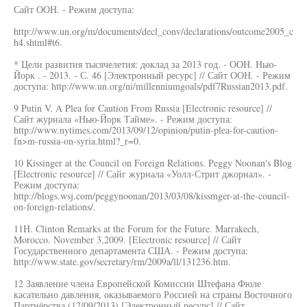
Сайт ООН. - Режим доступа:
http://www.un.org/m/documents/decl_conv/declarations/outcome2005_c
h4.shtml#t6.
* Цели развития тысячелетия: доклад за 2013 год. - ООН. Нью-
Йорк . - 2013. - С. 46 [Электронный ресурс] // Сайт ООН. - Режим
доступа: http://www.un.org/ni/millenniumgoals/pdf7Russian2013.pdf.
9 Putin V. A Plea for Caution From Russia [Electronic resource] //
Сайт журнала «Нью-Йорк Тайме». - Режим доступа:
http://www.nytimes.com/2013/09/12/opinion/putin-plea-for-caution-
fn>m-russia-on-syria.html?_r=0.
10 Kissinger at the Council on Foreign Relations. Peggy Noonan's Blog
[Electronic resource] // Сайг журнала «Уолл-Стрит джорнал». -
Режим доступа:
http://blogs.wsj.com/peggynoonan/2013/03/08/kissmger-at-the-council-
on-foreign-relations/.
11H. Clinton Remarks at the Forum for the Future. Marrakech,
Morocco. November 3,2009. [Electronic resource] // Сайт
Государственного департамента США. - Режим доступа:
http://www.state.gov/secretary/rm/2009a/ll/131236.htm.
12 Заявление члена Европейской Комиссии Штефана Фюле
касательно давления, оказываемого Россией на страны Восточного
Партнёрства (12/09/2013) [Электронный ресурс] // Сайт