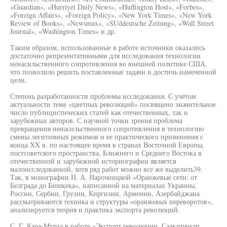
«Guardian», «Hurriyet Daily News», «Huffington Host», «Forbes»,
«Foreign Affairs», «Foreign Policy», «New York Times», «New York
Review of Books», «Newsmax», «SUddeutsche Zeitung», «Wall Street
Journal», «Washington Times» и др.
Таким образом, использованные в работе источники оказались
достаточно репрезентативными для исследования технологии
ненасильственного сопротивления во внешней политике США,
что позволило решить поставленные задачи и достичь намеченной
цели.
Степень разработанности проблемы исследования. С учётом
актуальности теме «цветных революций» посвящено значительное
число публицистических статей как отечественных, так и
зарубежных авторов. С научной точки зрения проблема
превращения ненасильственного сопротивления в технологию
смены легитимных режимов и ее практического применения с
конца XX в. по настоящее время в странах Восточной Европы,
постсоветского пространства, Ближнего и Среднего Востока в
отечественной и зарубежной историографии является
малоисследованной, хотя ряд работ можно все же выделить39.
Так, в монографии Н. А. Нарочницкой «Оранжевые сети: от
Белграда до Бишкека», написанной на материалах Украины,
России, Сербии, Грузии, Киргизии, Армении, Азербайджана
рассматриваются техника и структуры «оранжевых переворотов»,
анализируется теория и практика экспорта революций.
С. Г. Кара-Мурза в работе «Экспорт революции. Саакашвили,