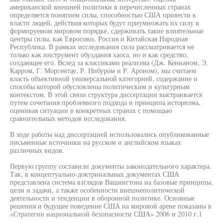
американской внешней политики в перечисленных странах
определяется понятием силы, способностью США привести к
власти людей, действия которых будут приумножать их силу в
формируемом мировом порядке, сдерживать такие влиятельные
центры силы, как Евросоюз, Россия и Китайская Народная
Республика. В рамках исследования сила рассматривается не
только как инструмент обуздания хаоса, но и как средство,
создающее его. Вслед за классиками реализма (Дж. Кеннаном, Э.
Карром, Г. Моргентау, Р. Нибуром и Р. Ароном), мы считаем
власть объективной универсальной категорией, содержание и
способы которой обусловлены политическим и культурным
контекстом. В этой связи структура диссертации выстраивается
путем сочетания проблемного подхода и принципа историзма,
оценивая ситуации в конкретных странах с помощью
сравнительных методов исследования.
В ходе работы над диссертацией использовались опубликованные
письменные источники на русском и английском языках
различных видов.
Первую группу составили документы законодательного характера.
Так, в концептуально-доктринальных документах США
представлена система взглядов Вашингтона на базовые принципы,
цели и задачи, а также особенности внешнеполитической
деятельности и тенденции в оборонной политике. Основные
решения и будущее поведение США на мировой арене показаны в
«Стратегии национальной безопасности США» 2006 и 2010 г.1