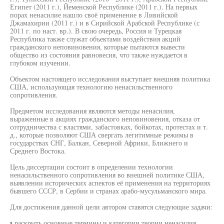
Египет (2011 г.), Йеменской Республике (2011 г.). На первых
порах ненасилие нашло своё применение в Ливийской
Джамахирии (2011 г.) и в Сирийской Арабской Республике (с
2011 г. по наст. вр.). В свою очередь, Россия и Турецкая
Республика также служат объектами воздействия акций
гражданского неповиновения, которые пытаются вывести
общество из состояния равновесия, что также нуждается в
глубоком изучении.
Объектом настоящего исследования выступает внешняя политика
США, использующая технологию ненасильственного
сопротивления.
Предметом исследования являются методы ненасилия,
выраженные в акциях гражданского неповиновения, отказа от
сотрудничества с властями, забастовках, бойкотах, протестах и т.
д., которые позволяют США свергать легитимные режимы в
государствах СНГ, Балкан, Северной Африки, Ближнего и
Среднего Востока.
Цель диссертации состоит в определении технологии
ненасильственного сопротивления во внешней политике США,
выявлении исторических аспектов её применения на территориях
бывшего СССР, в Сербии и странах арабо-мусульманского мира.
Для достижения данной цели автором ставятся следующие задачи:
• раскрыть основные термины и категории теории ненасилия,