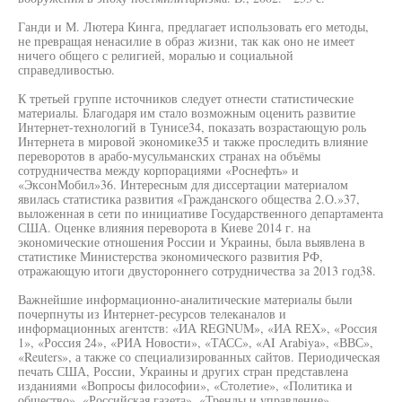
Ганди и М. Лютера Кинга, предлагает использовать его методы,
не превращая ненасилие в образ жизни, так как оно не имеет
ничего общего с религией, моралью и социальной
справедливостью.
К третьей группе источников следует отнести статистические
материалы. Благодаря им стало возможным оценить развитие
Интернет-технологий в Тунисе34, показать возрастающую роль
Интернета в мировой экономике35 и также проследить влияние
переворотов в арабо-мусульманских странах на объёмы
сотрудничества между корпорациями «Роснефть» и
«ЭксонМобил»36. Интересным для диссертации материалом
явилась статистика развития «Гражданского общества 2.О.»37,
выложенная в сети по инициативе Государственного департамента
США. Оценке влияния переворота в Киеве 2014 г. на
экономические отношения России и Украины, была выявлена в
статистике Министерства экономического развития РФ,
отражающую итоги двустороннего сотрудничества за 2013 год38.
Важнейшие информационно-аналитические материалы были
почерпнуты из Интернет-ресурсов телеканалов и
информационных агентств: «ИА REGNUM», «ИА REX», «Россия
1», «Россия 24», «РИА Новости», «ТАСС», «AI Arabiya», «ВВС»,
«Reuters», а также со специализированных сайтов. Периодическая
печать США, России, Украины и других стран представлена
изданиями «Вопросы философии», «Столетие», «Политика и
общество», «Российская газета», «Тренды и управление»,