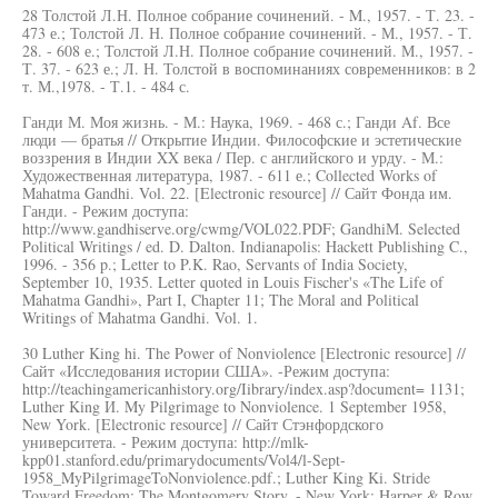
28 Толстой Л.Н. Полное собрание сочинений. - M., 1957. - Т. 23. -
473 е.; Толстой Л. Н. Полное собрание сочинений. - М., 1957. - Т.
28. - 608 е.; Толстой Л.Н. Полное собрание сочинений. М., 1957. -
Т. 37. - 623 е.; Л. Н. Толстой в воспоминаниях современников: в 2
т. М.,1978. - Т.1. - 484 с.
Ганди М. Моя жизнь. - М.: Наука, 1969. - 468 с.; Ганди Af. Все
люди — братья // Открытие Индии. Философские и эстетические
воззрения в Индии XX века / Пер. с английского и урду. - М.:
Художественная литература, 1987. - 611 е.; Collected Works of
Mahatma Gandhi. Vol. 22. [Electronic resource] // Сайт Фонда им.
Ганди. - Режим доступа:
http://www.gandhiserve.org/cwmg/VOL022.PDF; GandhiМ. Selected
Political Writings / ed. D. Dalton. Indianapolis: Hackett Publishing C.,
1996. - 356 p.; Letter to P.K. Rao, Servants of India Society,
September 10, 1935. Letter quoted in Louis Fischer's «The Life of
Mahatma Gandhi», Part I, Chapter 11; The Moral and Political
Writings of Mahatma Gandhi. Vol. 1.
30 Luther King hi. The Power of Nonviolence [Electronic resource] //
Сайт «Исследования истории США». -Режим доступа:
http://teachingamericanhistory.org/Iibrary/index.asp?document= 1131;
Luther King И. My Pilgrimage to Nonviolence. 1 September 1958,
New York. [Electronic resource] // Сайт Стэнфордского
университета. - Режим доступа: http://mlk-
kpp01.stanford.edu/primarydocuments/Vol4/l-Sept-
1958_MyPilgrimageToNonviolence.pdf.; Luther King Ki. Stride
Toward Freedom: The Montgomery Story. - New York: Harper & Row.