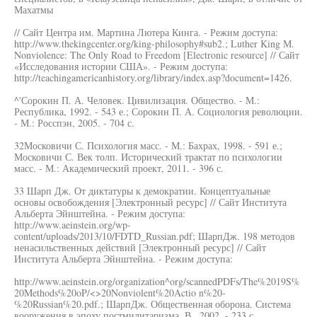
Махатмы
// Сайт Центра им. Мартина Лютера Кинга. - Режим доступа:
http://www.thekingcenter.org/king-philosophy#sub2.; Luther King М.
Nonviolence: The Only Road to Freedom [Electronic resource] // Сайт
«Исследования истории США». - Режим доступа:
http://teachingamericanhistory.org/library/index.asp?document=1426.
^'Сорокин П. А. Человек. Цивилизация. Общество. - М.:
Республика, 1992. - 543 е.; Сорокин П. А. Социология революции.
- М.: Росспэн, 2005. - 704 с.
32Московичи С. Психология масс. - М.: Бахрах, 1998. - 591 е.;
Московичи С. Век толп. Исторический трактат по психологии
масс. - М.: Академический проект, 2011. - 396 с.
33 Шарп Дж. От диктатуры к демократии. Концептуальные
основы освобождения [Электронный ресурс] // Сайт Института
Альберта Эйнштейна. - Режим доступа:
http://www.aeinstein.org/wp-
content/uploads/2013/10/FDTD_Russian.pdf; ШарпДж. 198 методов
ненасильственных действий [Электронный ресурс] // Сайт
Института Альберта Эйнштейна. - Режим доступа:
http://www.aeinstein.org/organization^org/scannedPDFs/The%2019S%
20Methods%20oP/<>20Nonviolent%20Actio n%20-
%20Russian%20.pdf.; ШарпДж. Общественная оборона. Система
вооружения в эпоху постмилитаризма. В., 2002. - 233 с.