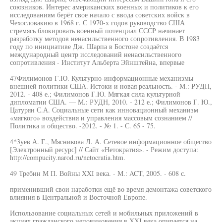
союзников. Интерес американских военных и политиков к его
исследованиям берёт свое начало с ввода советских войск в
Чехословакию в 1968 г. С 1970-х годов руководство США
стремясь блокировать военный потенциал СССР начинает
разработку методов ненасильственного сопротивления. В 1983
году по инициативе Дж. Шарпа в Бостоне создаётся
международный центр исследований ненасильственного
сопротивления - Институт Альберта Эйнштейна, впервые
47Филимонов Г.Ю. Культурно-информационные механизмы
внешней политики США. Истоки и новая реальность. - М.: РУДН,
2012. - 408 е.; Филимонов Г.Ю. Мягкая сила культурной
дипломатии США. — М.: РУДН, 2010. - 212 е.; Филимонов Г. Ю.,
Цатурян С.А. Социальные сети как инновационный механизм
«мягкого» воздействия и управления массовым сознанием //
Политика и общество. -2012. - № 1. - С. 65 - 75.
4*3уев А. Г., Мясникова Л. А. Сетевое информационное общество
[Электронный ресурс] // Сайт «Нетократия». - Режим доступа:
http://compucity.narod.ru/netocratia.htm.
49 Требин М П. Войны XXI века. - М.: ACT, 2005. - 608 с.
применивший свои наработки ещё во время демонтажа советского
влияния в Центральной и Восточной Европе.
Использование социальных сетей и мобильных приложений в
акциях гражданского неповиновения в XXI века опирается на