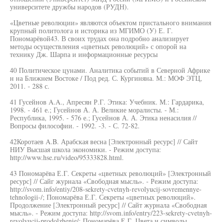
университете дружбы народов (РУДН).
«Цветные революции» являются объектом пристального внимания
крупный политолога и историка из МГИМО (У) Е. Г.
Пономарёвой43. В своих трудах она подробно анализирует
методы осуществления «цветных революций» с опорой на
технику Дж. Шарпа и информационные ресурсы
40 Политическое цунами. Аналитика событий в Северной Африке
н на Ближнем Востоке / Под ред. С. Кургиняна. М.: МОФ ЭТЦ,
2011. - 288 с.
41 Гусейнов A.A., Апресян Р.Г. Этика: Учебник. М.: Гардарика,
1998. - 461 е.; Гусейнов А. А. Великие моралисты. - М.:
Республика, 1995. - 576 е.; Гусейнов А. А. Этика ненасилия //
Вопросы философии. - 1992. -3. - С. 72-82.
42Коротаев A.B. Арабская весна [Электронный ресурс] // Сайт
НИУ Высшая школа экономики. - Режим доступа:
http://www.hse.ru/video/95333828.html.
43 Пономарёва Е.Г. Секреты «цветных революций» [Электронный
ресурс] // Сайг журнала «Свободная мысль». - Режим доступа:
http://svom.info/entiy/208-sekrety-cvetnyh-revolyucij-sovremennye-
tehnologii-/; Пономарёва Е.Г. Секреты «цветных революций».
Продолжение [Электронный ресурс] // Сайт журнала «Свободная
мысль». - Режим доступа: http://svom.info/entry/223-sekrety-cvetnyh-
revolyucij-prodolzhenie/; Пономарёва Е.Г. Цвета и символы