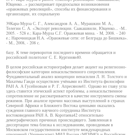
Ющенко...» рассматривает предпосылки возникновения
«оранжевых революций», способы их финансирования и
организации, их социальную
39Кара-Мурза С. Г., Александров А. А., Мурашкин М. А.,
Телегин С. А. «Экспорт революции. Саакашвили, Ющенко... -М..
2005. - 528 е.; Кара-Мурза С.Г. Оранжевая мина. - М, 2008. - 240
е.; Нарочницкая H.A. «Оранжевые сети: от Белграда до Бишкека».
- М., 2008, - 208 с.
базу. К теме переворотов последнего времени обращается и
российский политолог С. Е. Кургинян40.
В целом российская историография делает акцент на религиозно-
философские категории ненасильственного сопротивления.
Фундаментальный анализ концепции ненасилия Л. Н. Толстого и
Махатмы Ганди осуществлен учёными из Института философии
РАН А. А Гусейновым и Р. Г. Апресяном41. Однако во главу угла
здесь ставится этический аспект проблемы, а ненасильственное
сопротивление не рассматривается в качестве инструмента смены
режимов. При анализе причин массовых выступлений в странах
Северной Африки и Ближнего Востока ценными оказались
суждения главного научного сотрудника Института
востоковедения РАН А. В. Коротаева42 относительно
демографических причинах происходящего. Заявленная в
диссертации тема близка к исследованиям, проводимым в
Московском государственном институте международных
отношений (Университет) МИД России (МГИМО) и Российском