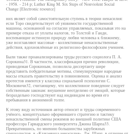
- 1958. - 214 p; Luther King M. Six Steps of Nonviolent Social
Change [Electronic resource]
них являет собой самостоятельную ступень в теории ненасилия:
если Торо свидетельствует об уязвимости государственной
машины, основанной на согласии управляемых, показывая это на
примере отказа от уплаты налогов, то Толстой и Ганди,
воспевающие истинную природу любви человека к ближнему,
уже возглавляют массовые - коллективные ненасильственные
действия, вдохновлённые их религиозно-философским учением.
Были также проанализированы труды русского социолога П. А.
Сорокина31. В частности, классификация причин революции,
приводимая Сорокиным, позволила диссертанту шире
представить побудительные мотивы, стимулирующие народные
массы отказать правительству в повиновении. Оценка и анализ
протестов имеются у классика социальной психологии С.
Московичи32, считающему, что коллективное поведение следует
собственным законам: внушение неотделимо от эмоций, которые
безраздельно господствуют над индивидом во время его
пребывания в анонимной толпе.
К этому виду источников автор относит и труды современного
учёного, концептуально оформившего стратегию и тактику
ненасильственной смены режимов во внешней политике США
профессора Гарвардского университета Джина Шарпа33.
Превратившись, по мнению большинства зарубежных
специалистов, в «Клаузевица ненасилия», Дж. Шарп, в отличие от