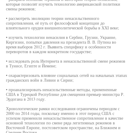
которые позволят изучить технологию американской политики
смены режимов;
• рассмотреть эволюцию теории ненасильственного
сопротивления, её путь от философской концепции до
влиятельного орудия внешнеполитической борьбы в XXI веке;
• изучить технологии ненасилия в Сербии, Грузии, Украине,
Киргизии, попытки давления на президента В. В. Путина во
время выборов 2012 г. Выявить специфику и особенности
переворотов в каждом конкретном государстве;
• исследовать роль Интернета в ненасильственной смене режимов
в Тунисе, Египте и Йемене;
• охарактеризовать влияние социальных сетей на начальных этапах
гражданских войн в Ливии и Сирии;
• проанализировать ненасильственные методы, примененные
США в Турецкой Республике для смещения премьер-министра Р.
Эрдогана в 2013 году.
Хронологические рамки исследования ограничены периодом с
2000 по 2014 годы, поскольку именно в этот период США с
успехом применили ненасильственное сопротивление в качестве
основной технологии по смене ряда легитимных режимов в
Восточной Европе, постсоветском пространстве, на Ближнем и
Среднем Востоке.