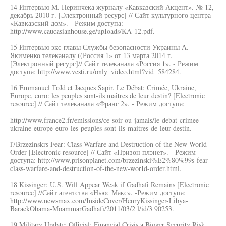
14 Интервью М. Перинчека журналу «Кавказский Акцент». № 12,
декабрь 2010 г. [Электронный ресурс] // Сайт культурного центра
«Кавказский дом». - Режим доступа:
http://www.caucasianhouse.ge/upIoads/KA-12.pdf.
15 Интервью экс-главы Службы безопасности Украины А.
Якименко телеканалу ((Россия 1» от 13 марта 2014 г.
[Электронный ресурс]// Сайт телеканала «Россия 1». - Режим
доступа: http://www.vesti.ru/only_video.html?vid=584284.
16 Emmanuel ТоJd et Jacques Sapir. Le Débat: Crimée, Ukraine,
Europe, euro: les peuples sont-ils maîtres de leur destin? [Electronic
resource] // Сайт телеканала «Франс 2». - Режим доступа:
http://www.france2.fr/emissions/ce-soir-ou-jamais/le-debat-crimee-
ukraine-europe-euro-les-peuples-sont-ils-maitres-de-leur-destin.
l7Brzezinskrs Fear: Class Warfare and Destruction of the New World
Order [Electronic resource] // Сайт «Призон плэнет». - Режим
доступа: http://www.prisonplanet.com/brzezinski%E2%80%99s-fear-
class-warfare-and-destruction-of-the-new-worId-order.html.
18 Kissinger: U.S. Will Appear Weak if Gadhafi Remains [Electronic
resource] //Сайт агентства «Ньюс Макс». -Режим доступа:
http://www.newsmax.com/InsideCover/HenryKissinger-Libya-
BarackObama-MoammarGadhafï/2011/03/2 l/id/3 90253.
19 Military Update: Official: Financial Crisis a Bigger Security Risk