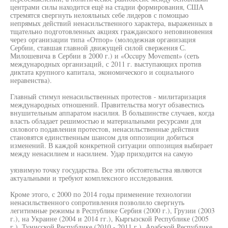
центрами силы находится ещё на стадии формирования, США
стремятся свергнуть нелояльных себе лидеров с помощью
непрямых действий ненасильственного характера, выраженных в
тщательно подготовленных акциях гражданского неповиновения
через организации типа «Отпор» (молодежная организация
Сербии, ставшая главной движущей силой свержения С.
Милошевича в Сербии в 2000 г.) и «Occupy Movement» (сеть
международных организаций, с 2011 г. выступающих против
диктата крупного капитала, экономического и социального
неравенства).
Главный стимул ненасильственных протестов - милитаризация
международных отношений. Правительства могут обзавестись
внушительным аппаратом насилия. В большинстве случаев, когда
власть обладает решимостью и материальными ресурсами для
силового подавления протестов, ненасильственные действия
становятся единственным шансом для оппозиции добиться
изменений. В каждой конкретной ситуации оппозиция выбирает
между ненасилием и насилием. Удар приходится на самую
уязвимую точку государства. Все эти обстоятельства являются
актуальными и требуют комплексного исследования.
Кроме этого, с 2000 по 2014 годы применение технологии
ненасильственного сопротивления позволило свергнуть
легитимные режимы в Республике Сербия (2000 г.), Грузии (2003
г.), на Украине (2004 и 2014 гг.), Кыргызской Республике (2005
г.), Тунисской Республике (2010 - 2011 г.), Арабской Республике