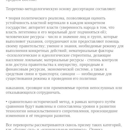
Теоретико-методологическую основу диссертации составляют:
• теория политического реализма, позволяющая оценить
устойчивость властной вертикали в каждом конкретном
государстве; авторитет власти (уверенность народа в том, что
власть легитимна и его моральный долг подчиняться ей);
человеческие ресурсы - число и значение лиц и групп, которые
выполняют указания, сотрудничают или предоставляют помощь
своему правительству; умение и знания, необходимые режиму для
выполнения конкретных действий; нематериальные факторы
-психологические и идеологические стереотипы, делающие
население лояльным; материальные ресурсы - степень контроля
или доступа правительства к имуществу, природным и
финансовым ресурсам, экономической системе, а также к
средствам связи и транспорта; санкции — необходимые для
существования режима и проведения его политики
наказания, грозящие или применяемые против непослушных или
отказывающихся сотрудничать.
• сравнительно-исторический метод, в рамках которого путём
сравнения будут выявлены и сопоставлены уровни в развитии
технологии ненасильственного сопротивления, произошедшие
изменения и её тенденции развития.
Все перевороты рассматриваются сквозь призму таких категорий,
как «баланс сил» и «национальные интересы». Оценка