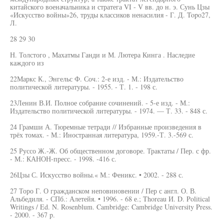
китайского военачальника и стратега VI - V вв. до н. э. Сунь Цзы
«Искусство войны»26, труды классиков ненасилия - Г. Д. Topo27,
Л.
28 29 30
Н. Толстого , Махатмы Ганди и М. Лютера Кинга . Наследие
каждого из
22Маркс К., Энгельс Ф. Соч.: 2-е изд. - М.: Издательство
политической литературы. - 1955. - Т. 1. - 198 с.
23Ленин В.И. Полное собрание сочинений. - 5-е изд. - М.:
Издательство политической литературы. - 1974. — Т. 33. - 848 с.
24 Грамши А. Тюремные тетради // Избранные произведения в
трёх томах. - М.: Иностранная литература, 1959.-Т. 3.-569 с.
25 Руссо Ж.-Ж. Об общественном договоре. Трактаты / Пер. с фр.
- М.: КАНОН-пресс. - 1998. -416 с.
26Цзы С. Искусство войны.« М.: Феникс. • 2002. - 288 с.
27 Торо Г. О гражданском неповиновении / Пер с англ. О. В.
Альбедиля. - СПб.: Алетейя. • 1996. - 68 е.; Thoreau И. D. Political
Writings / Ed. N. Rosenblum. Cambridge: Cambridge University Press.
- 2000. - 367 p.