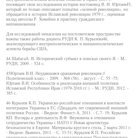
посвящает свои исследования историк-востоковед В. И. Юртаев45,
который не только описывает попытки «зеленой революции», но
обращается к истории Исламской революции 1979 г., оценивая
вклад аятоллы Р. Хомейни в практику гражданского
неповиновения.
Для исследований ненасилия на постсоветском пространстве
важны также работы доцента РУДН К. П. Курылева46,
анализирующего внутриполитические и внешнеполитические
аспекты борьбы США,
44 ШабагаА. В. Исторический субъект в поисках своего Я. - М.:
РУДН, 2009. - 524 с.
45Юртаев В.И. Неудавшаяся оранжевая революция //
Политический класс. - 2009. - №8 (56). - август. - С. 55 -75;
Юртаев В.И. Особенности и реализация внешней политики
Исламской Республики Иран (1979-2010 гг.). - М.: РУДН, 2012. -
385 с.
46 Курылев К.П. Украинско-российские отношения в контексте
интеграции Украины в ЕС //Двадцать лет современной внешней
политики России. - Видное: Финист-А, 2011. - С.7- 19; Курылев
КП. Взгляды и деятельность В.Ф. Януковича в отношении
сотрудничества Украины с НАТО // Новая архитектура
безопасности в Европе. Материалы круглого стола, 2 марта 2011 г.
- Видное: Вымпел, 2011. - С. 33-51; Курылев К П. Российско-
украинское сотрудничество в урегулировании Приднестровского