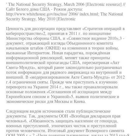
' The National Security Strategy, March 2006 [Electronic resource] //
Сайт Белого дома США - Режим доступа:
http://www.whitehouse.gov/nsc/nss/ 2006/ index.html; The National
Security Strategy, May 2010 [Electronic
Ценность для диссертации представляют «Стратегия операций в
киберпространстве»2, принятая в 2011 г. по инициативе
Министерства обороны США, и «Совместное видение 2010»,3 -
документ, отражающий взгляды Объединенного комитета
начальников штабов (ОКНШ) на изменения в теории войны,
вызванные Интернетом. Новая парадигма, порождённая
информационной революцией, меняет также принципы
внешнеполитической пропаганды США, пересматривая «Акт
Смита-Мундта», который ранее законодательно разграничивал
поток информации для рядового американца на внутренний и
внешний. В «модернизированном Акте Смита-Мундта» от 2012
г.4 ограничения сняты. Прежде чем приступить к изучению
переворота на Украине 2014 г., мы также проанализировали
основные положения «Соглашения об ассоциации между
Европейским союзом и Украиной»5, выявив политические и
экономические риски для Москвы и Киева.
Следующим видом источников стали публицистические
документы. Так, документы ООН «Всеобщая декларация прав
человека»6, «Обязанность защищать население от геноцида,
военных преступлений, этнических чисток и преступлений
против человечности. Итоговый документ Всемирного саммита
ООН 2005 г.»,7 «Цели развития тысячелетия: доклад за 2013 год»8