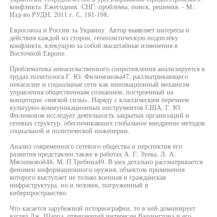
конфликта. Ежегодник. СНГ: проблемы, поиск, решения. - М.:
Изд-во РУДН, 2011 г. С. 181-198;
Евросоюза и России за Украину. Автор выявляет интересы и
действия каждой из сторон, геополитическую подоплёку
конфликта, влекущую за собой масштабные изменения в
Восточной Европе.
Проблематика ненасильственного сопротивления анализируется в
трудах политолога Г. Ю. Филимонова47, рассматривающего
ненасилие и социальные сети как инновационный механизм
управления общественным сознанием, построенный на
концепции «мягкой силы». Наряду с классическим перечнем
культурно-коммуникационных инструментов США, Г. Ю.
Филимонов исследует деятельность закрытых организаций и
сетевых структур, обеспечивавших глобальное внедрение методов
социальной и политической инженерии.
Анализ современного сетевого общества и перспектив его
развития представлен также в работах А. Г. Зуева, Л. А.
Мясниковой48, М. П Требина49. В них детально рассматривается
феномен информационного оружия, объектом применения
которого выступает не только военная и гражданская
инфраструктура, но и человек, погруженный в
киберпространство.
Что касается зарубежной историографии, то в ней доминирует
взгляд Дж. Шарпа, отвечающий интересам Вашингтона и его