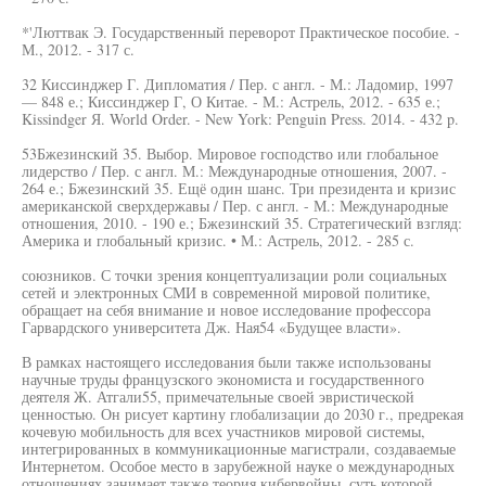
*'Люттвак Э. Государственный переворот Практическое пособие. -
М., 2012. - 317 с.
32 Киссинджер Г. Дипломатия / Пер. с англ. - М.: Ладомир, 1997
— 848 е.; Киссинджер Г, О Китае. - М.: Астрель, 2012. - 635 е.;
Kissindger Я. World Order. - New York: Penguin Press. 2014. - 432 p.
53Бжезинский 35. Выбор. Мировое господство или глобальное
лидерство / Пер. с англ. М.: Международные отношения, 2007. -
264 е.; Бжезинский 35. Ещё один шанс. Три президента и кризис
американской сверхдержавы / Пер. с англ. - М.: Международные
отношения, 2010. - 190 е.; Бжезинский 35. Стратегический взгляд:
Америка и глобальный кризис. • М.: Астрель, 2012. - 285 с.
союзников. С точки зрения концептуализации роли социальных
сетей и электронных СМИ в современной мировой политике,
обращает на себя внимание и новое исследование профессора
Гарвардского университета Дж. Ная54 «Будущее власти».
В рамках настоящего исследования были также использованы
научные труды французского экономиста и государственного
деятеля Ж. Атгали55, примечательные своей эвристической
ценностью. Он рисует картину глобализации до 2030 г., предрекая
кочевую мобильность для всех участников мировой системы,
интегрированных в коммуникационные магистрали, создаваемые
Интернетом. Особое место в зарубежной науке о международных
отношениях занимает также теория кибервойны, суть которой