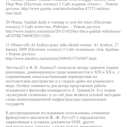
Than Wars [Electronic resource] // Сайт издания «Гезетг». - Режим
доступа: http://www.gazette.com/articles/mullen-47273-military-
time.html.
20 Obama: Gaddafi death is warning to iron-fist rulers [Electronic
resource] // Сайт агентства «Рейтере». - Режим доступа:
http://www.reuters.com/article/2011/10/20/us-libya-gaddafi-whitehouse-
idUSTRE79J6WJ20111020.
21 Obama tells Al Arabiya peace talks should resume. A1 Arabiya, 27
January 2009 [Electronic resource] // Сайт телеканала «Аль Арабия».
» Режим доступа:
http://www.alarabiya.net/articles/2009/01/27/65087.html.
Энгельса22 и В. И. Ленина23 позволили автору сравнить теорию
революции, доминирующую среди коммунистов в XIX и XX в., с
современными ненасильственными переворотами на
постсоветском пространстве и в странах арабо-мусульманского
мира. Особую значимость для автора представляли работы
итальянского философа-неомарксиста А. Грамши24. Его теория
«культурной гегемонии» и по сей день является основой методики
слома коммуникационной инфраструктуры национальных
государств.
В диссертационном исследовании использованы сочинения
французского мыслителя Ж.-Ж. Руссо25 о народовластии,
закреплённые в уставных документах ООН, других
международных структур, а также трактат легендарного