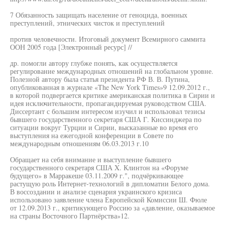
7 Обязанность защищать население от геноцида, военных
преступлений, этнических чисток и преступлений
против человечности. Итоговый документ Всемирного саммита
ООН 2005 года [Электронный ресурс] //
др. помогли автору глубже понять, как осуществляется
регулирование международных отношений на глобальном уровне.
Полезной автору была статья президента РФ В. В. Путина,
опубликованная в журнале «The New York Times»9 12.09.2012 г.,
в которой подвергается критике американская политика в Сирии и
идея исключительности, пропагандируемая руководством США.
Диссертант с большим интересом изучил и использовал тезисы
бывшего государственного секретаря США Г. Киссинджера по
ситуации вокруг Турции и Сирии, высказанные во время его
выступления на ежегодной конференции в Совете по
международным отношениям 06.03.2013 г.10
Обращает на себя внимание и выступление бывшего
государственного секретаря США X. Клинтон на «Форуме
будущего» в Марракеше 03.11.2009 г.", подчёркивающее
растущую роль Интернет-технологий в дипломатии Белого дома.
В воссоздании и анализе сценария украинского кризиса
использовано заявление члена Европейской Комиссии Ш. Фюле
от 12.09.2013 г., критикующего Россию за «давление, оказываемое
на страны Восточного Партнёрства»12.