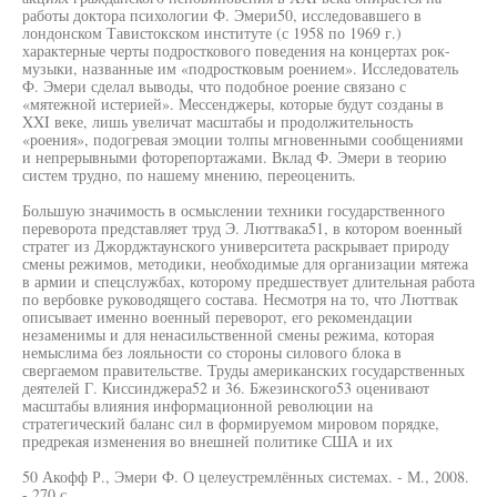
работы доктора психологии Ф. Эмери50, исследовавшего в
лондонском Тавистокском институте (с 1958 по 1969 г.)
характерные черты подросткового поведения на концертах рок-
музыки, названные им «подростковым роением». Исследователь
Ф. Эмери сделал выводы, что подобное роение связано с
«мятежной истерией». Мессенджеры, которые будут созданы в
XXI веке, лишь увеличат масштабы и продолжительность
«роения», подогревая эмоции толпы мгновенными сообщениями
и непрерывными фоторепортажами. Вклад Ф. Эмери в теорию
систем трудно, по нашему мнению, переоценить.
Большую значимость в осмыслении техники государственного
переворота представляет труд Э. Люттвака51, в котором военный
стратег из Джорджтаунского университета раскрывает природу
смены режимов, методики, необходимые для организации мятежа
в армии и спецслужбах, которому предшествует длительная работа
по вербовке руководящего состава. Несмотря на то, что Люттвак
описывает именно военный переворот, его рекомендации
незаменимы и для ненасильственной смены режима, которая
немыслима без лояльности со стороны силового блока в
свергаемом правительстве. Труды американских государственных
деятелей Г. Киссинджера52 и 36. Бжезинского53 оценивают
масштабы влияния информационной революции на
стратегический баланс сил в формируемом мировом порядке,
предрекая изменения во внешней политике США и их
50 Акофф Р., Эмери Ф. О целеустремлённых системах. - М., 2008.
- 270 с.