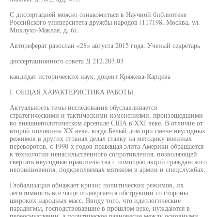
С диссертацией можно ознакомиться в Научной библиотеке
Российского университета дружбы народов (117198, Москва, ул.
Миклухо-Маклая, д. 6).
Автореферат разослан «28» августа 2015 года. Ученый секретарь
диссертационного совета Д 212.203.03
кандидат исторических наук, доцент Кряжева-Карцева
I. ОБЩАЯ ХАРАКТЕРИСТИКА РАБОТЫ
Актуальность темы исследования обуславливается
стратегическими и тактическими изменениями, произошедшими
во внешнеполитическом арсенале США в XXI веке. В отличие от
второй половины XX века, когда Белый дом при смене неугодных
режимов в других странах делал ставку на методику военных
переворотов, с 1990-х годов правящая элита Америки обращается
к технологии ненасильственного сопротивления, позволяющей
свергать неугодные правительства с помощью акций гражданского
неповиновения, подкрепляемых мятежом в армии и спецслужбах.
Глобализация обнажает кризис политических режимов, их
легитимность всё чаще подвергается обструкции со стороны
широких народных масс. Ввиду того, что идеологические
парадигмы, господствовавшие в прошлом веке, нуждаются в
переосмыслении, а политическое равновесие между основными