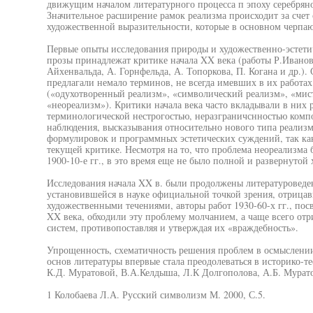
движущим началом литературного процесса п эпоху серебряног
Значительное расширение рамок реализма происходит за счет
художественной выразительности, которые в основном черпаю
Первые опыты исследования природы и художественно-эстети
прозы принадлежат критике начала XX века (работы Р.Иванов
Айхенвальда, А. Горнфельда, А. Топоркова, П. Когана и др.)
предлагали немало терминов, не всегда имевших в их работах
(«одухотворенный реализм», «символический реализм», «мис
«неореализм»). Критики начала века часто вкладывали в них 
терминологической нестрогостью, неразграничснностью комп
наблюдения, высказывания относительно нового типа реализ
формулировок и программных эстетических суждений, так ка
текущей критике. Несмотря на то, что проблема неореализма б
1900-10-е гг., в это время еще не было полной и развернутой
Исследования начала XX в. были продолжены литературоведен
установившейся в науке официальной точкой зрения, отрица
художественными течениями, авторы работ 1930-60-х гг., по
XX века, обходили эту проблему молчанием, а чаще всего отр
систем, противопоставляя и утверждая их «враждебность».
Упрощенность, схематичность решения проблем в осмыслении
основ литературы впервые стала преодолеваться в историко-те
К.Д. Муратовой, В.А.Келдыша, Л.К Долгополова, А.Б. Муратов
1 Колобаева Л.А. Русский символизм М. 2000, С.5.