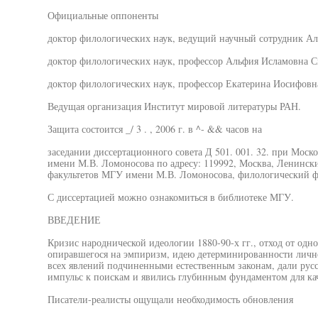
Официальные оппоненты
доктор филологических наук, ведущий научный сотрудник Ал
доктор филологических наук, профессор Альфия Исламовна С
доктор филологических наук, профессор Екатерина Иосифовн
Ведущая организация Институт мировой литературы РАН.
Защита состоится _/ 3 . , 2006 г. в ^- && часов на
заседании диссертационного совета Д 501. 001. 32. при Моск
имени М.В. Ломоносова по адресу: 119992, Москва, Ленински
факультетов МГУ имени М.В. Ломоносова, филологический фак
С диссертацией можно ознакомиться в библиотеке МГУ.
ВВЕДЕНИЕ
Кризис народнической идеологии 1880-90-х гг., отход от од
опиравшегося на эмпиризм, идею детерминированности лично
всех явлений подчиненными естественным законам, дали русс
импульс к поискам и явились глубинным фундаментом для кач
Писатели-реалисты ощущали необходимость обновления