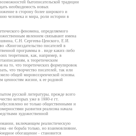
ь возможностей бытописательской традиции
щать необходимость новых
вижение в сторону более широкого и
ию человека и мира, роли истории в
етического феномена, определяемого
дожественным явлением связывают имена
швина, С.Н. Сергеева-Ценского, Е.И.
во «Книгоиздательство писателей в
твенной программы в . виде каких-либо
оих теоретиков, как, например, в
етаописаниям, к теоретическим
я на то, что теоретических формулировок
зать, что творчество писателей, так или
имело общей мировоззренческой основы.
м ценностям жизни, к ее родовой
ытом русской литературы, прежде всего
чество которых уже в 1880-е гт.
 обусловлено не только общественными и
омерностями развития реализма начала
редствами художественной
нимании, включающем реалистическую
зма -не борьба только, но взаимовлияние,
боюдное обогащение - становится