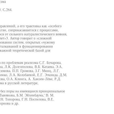
изма
. С.264.
авлений, а его трактовка как «особого
угие, соприкасавшегося с процессами,
я от сильного натуралистического веяния,
ет»3. Автор говорит о «сложной
твовании систем, открытых «чужому
отталкиваний в функционировании
важной теоретической базой для
 по проблемам реализма С.Г. Бочарова,
а, Л.К. Долгополова, В.Б. Катаева, Э.А.
имова, П.П. Громова, З.Г. Минц, Л.Г.
енко, Л.А. Колобаевой, Е.Г. Эткинда, Д.М.
ва, О.А. Клинга, А. Ханзен-Лёве, Р.Д.
а в русской литературе,
о без поры на имеющиеся принципиальное
Тынянова, Б.М. Эйхенбаума,' В. М.
Н. Топорова, Г.Н. Поспелова, В.Е.
ирнова и др.