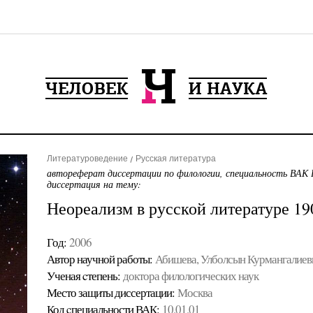
Литературоведение
Русская литература
автореферат диссертации по филологии, специальность ВАК 
диссертация на тему:
Неореализм в русской литературе 190
Год:
2006
Автор научной работы:
Абишева, Улболсын Курмангалиев
Ученая cтепень:
доктора филологических наук
Место защиты диссертации:
Москва
Код cпециальности ВАК:
10.01.01