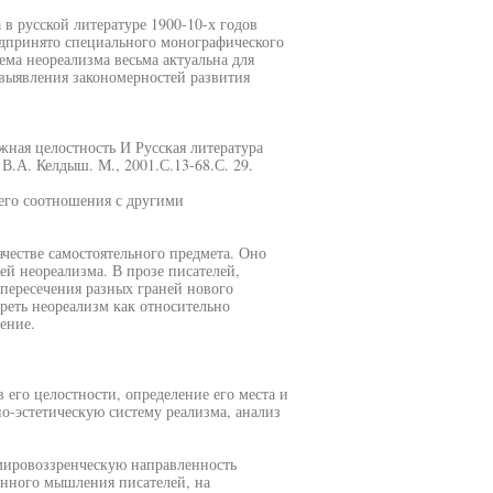
 в русской литературе 1900-10-х годов
редпринято специального монографического
ема неореализма весьма актуальна для
 выявления закономерностей развития
жная целостность И Русская литература
 В.А. Келдыш. М., 2001.С.13-68.С. 29.
 его соотношения с другими
ачестве самостоятельного предмета. Оно
ей неореализма. В прозе писателей,
пересечения разных граней нового
реть неореализм как относительно
ение.
его целостности, определение его места и
но-эстетическую систему реализма, анализ
ировоззренческую направленность
енного мышления писателей, на