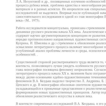
Л.А, Иезуитовой и др., посвященных изучению особенностей 
процесса рубежа веков, проблема единства и многообразия р
материале и в разных аспектах. Но неореализм как специальн
исследователей не выделялся. Впервые после публикаций нач
самостоятельного исследования в одной из глав монографии 
века» (М., 1975).
Работа исследователя концептуальна, пронизана стремлением
динамики русского реализма начала XX века. Аналитическое 
содержит научно аргументированную концепцию ее развития.
нередко противоположно направленных художественных систем
Куприна, И. Шмелева и др.) стремление к обновлению реализм
осмысление литературного процесса включает многообразие п
углубленный анализ проблемы личности и среды, психологиз
особенностей. .
Существенной стороной рассматриваемого труда является то, 
контекста, позволяющего лучше увидеть особенности русского
глава монографии посвящена феномену неореализма. Согласн
литературного процесса начала XX в. явлением было погранич
между двумя основными идейно-художественными течениями
феноменов В.А. Келдыш выделил творчество Л. Андреева, Б. З
Цепского и др. В монографии обоснован синтетизм художеств
укладывающийся в привычные представления о реалистическом
формированию новых художественных принципов. Автор подч
обновления реалистического искусства в начале века.
В контексте современных исследований В.А. Келдыша, в его ра