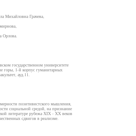
ла Михайловна Грачева,
мирнова,
а Орлова.
овском государственном университете
е горы, 1-й корпус гуманитарных
ультет, ауд.11.
номерности позитивистского мышления,
сти социальной средой, на признание
кой литературе рубежа XIX - XX веков
ественных сдвигов в реализме.