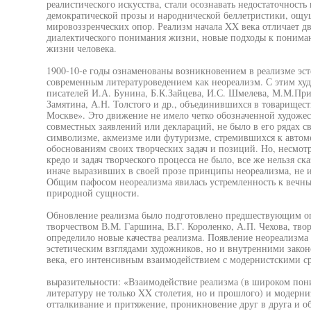
реалистического искусства, стали осознавать недостаточност
демократической прозы и народнической беллетристики, ощу
мировоззренческих опор. Реализм начала XX века отличает д
диалектического понимания жизни, новые подходы к пониман
жизни человека.
1900-10-е годы ознаменованы возникновением в реализме эст
современным литературоведением как неореализм. С этим ху
писателей И.А. Бунина, Б.К.Зайцева, И.С. Шмелева, М.М.При
Замятина, А.Н. Толстого и др., объединившихся в товарищест
Москве». Это движение не имело четко обозначенной художес
совместных заявлений или деклараций, не было в его рядах св
символизме, акмеизме или футуризме, стремившихся к автом
обоснованиям своих творческих задач и позиций. Но, несмотр
кредо и задач творческого процесса не было, все же нельзя ска
иначе выразивших в своей прозе принципы неореализма, не 
Общим пафосом неореализма явилась устремленность к вечны
природной сущности.
Обновление реализма было подготовлено предшествующим оп
творчеством В.М. Гаршина, В.Г. Короленко, А.П. Чехова, твор
определило новые качества реализма. Появление неореализма
эстетическим взглядами художников, но и внутренними закон
века, его интенсивным взаимодействием с модернистскими с
выразительности: «Взаимодействие реализма (в широком по
литературу не только XX столетия, но и прошлого) и модерни
отталкивание и притяжение, проникновение друг в друга и о