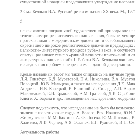
существенной новацией представляется утверждение неореал
2 См.: Келдыш В.А. Русский реализм начала XX века. М., 1975
5
нс как явления пограничной художественной природы вне напр
течения внутри реалистического направления, больше, чем др
протекавшими в модернистском движении, и освобождавшегос
окрасившего широкое реалистическое движение предыдущих л
цельности» литературного процесса рубежа веков, о сосущес
опыту», развивает тезис о «равной важности притяжений и 
литературных направлений»'1. Работы В.А. Келдыша явились 
исследования проблемы неореализма в данной диссертации.
Кроме названных работ мы также опирались на научные труды
Л.Я. Гинзбург, К.Д. Муратовой, П.А. Николаева, В.А. Мусатов
Полоцкой, Ю.В. Мальцева, а также на исследования Д.Е. Макс
Андреева, И.В. Корецкой, Е. Евниной, Л. Силард, А.П. Аврам
Магомедовой, Е.В. Ермиловой, A.M. Грачевой, Д.В. Сарабьяно
Клюге, X. Барана и др., посвященные исследованию модернизм
Следует подчеркнуть, что исследование не было бы возможн
значение теоретические труды А. Белого, Вяч. Иванова, Ю.Н. 
Жирмунского, М.М. Бахтина, А. Ф. Лосева. Ю.М. Лотмана, В.
Хализева, Л.В. Чернец, А.Я. Эсалнек, Е.Г. Рудневой, И.П. См
Актуальность работы