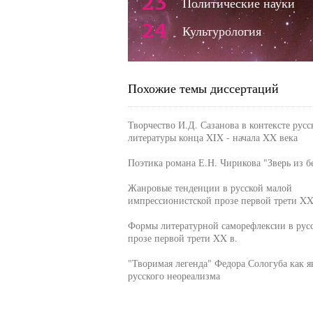
23
Политические науки
24
Культурология
Похожие темы диссертаций
Творчество И.Д. Сазанова в контексте русс
литературы конца XIX - начала XX века
Поэтика романа Е.Н. Чирикова "Зверь из б
Жанровые тенденции в русской малой
импрессионистской прозе первой трети XX
Формы литературной саморефлексии в рус
прозе первой трети XX в.
"Творимая легенда" Федора Сологуба как я
русского неореализма