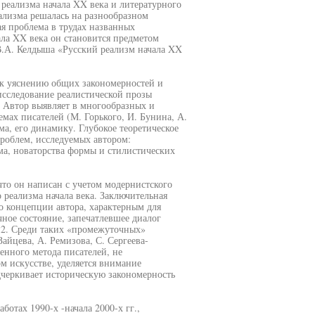
реализма начала XX века и литературного
еализма решалась на разнообразном
ая проблема в трудах названных
ала XX века он становится предметом
В.А. Келдыша «Русский реализм начала XX
 к уяснению общих закономерностей и
исследование реалистической прозы
 Автор выявляет в многообразных и
ах писателей (М. Горького, И. Бунина, А.
а, его динамику. Глубокое теоретическое
роблем, исследуемых автором:
ма, новаторства формы и стилистических
что он написан с учетом модернистского
 реализма начала века. Заключительная
о концепции автора, характерным для
ное состояние, запечатлевшее диалог
2. Среди таких «промежуточных»
айцева, А. Ремизова, С. Сергеева-
енного метода писателей, не
 искусстве, уделяется внимание
еркивает историческую закономерность
ботах 1990-х -начала 2000-х гг.,