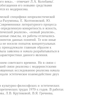
о века», - отмечает Л.А. Колобаева'.
 обогащения его новыми средствами
тся из модернизма.
ческой специфики неореалистической
а-Разумпика, Е. Колтоновской, Ю.
. Современники литературного процесса
 определенную конкретность и ясность,
тический реализм», «новый реализм»,
разные смыслы, их работы отличались
онентов данных понятий. Те или иные
ма не носили попыток концептуальных
к принадлежали главным образом к
ыла заявлена и начала разрабатываться в
 характеристики данного явления.
ием советского времени. Но в связи с
вшей связи реализма с модернистскими
священных исследованию реализма начала
ицали эстетическое взаимодействие двух
 культурно-философских и эстетических
оретических трудах 1970-х годов. В работах
а, Л.В. Крутиковой, В.Я. Гречнева,