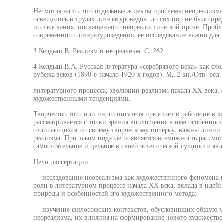
Несмотря на то, что отдельные аспекты проблемы неореализма
освещались в трудах литературоведов, до сих пор не было п
исследования, посвященного неореалистической прозе. Пробл
современного литературоведения, ее исследование важно для
3 Келдыш В. Реализм и неореализм. С. 262.
4 Келдыш В.А. Русская литература «серебряного века» как сло
рубежа веков (1890-е-начало 1920-х годов). М„ 2 кн./Отв. ред.
литературного процесса, эволюции реализма начала XX века,
художественными тенденциями.
Творчество того или иного писателя предстает в работе не в к
рассматривается с точки зрения воплощения в нем особенност
отличающихся по своему творческому почерку, важны линии 
реализма. При таком подходе появляется возможность рассмот
самостоятельное и цельное в своей эстетической сущности явл
Цели диссертации
— исследование неореализма как художественного феномена в 
роли в литературном процессе начала XX века, вклада в идей
природы и особенностей его художественного метода;
— изучение философских контекстов, обусловивших общую м
неореализма, их влияния на формирование нового художеств