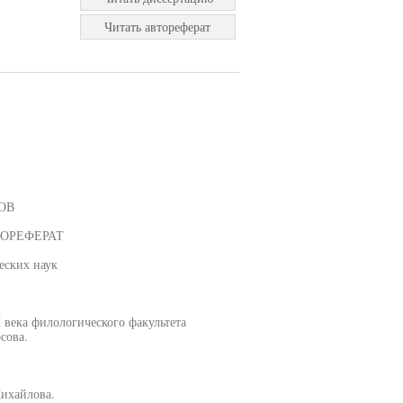
Читать автореферат
ОВ
ТОРЕФЕРАТ
еских наук
 века филологического факультета
сова.
ихайлова.