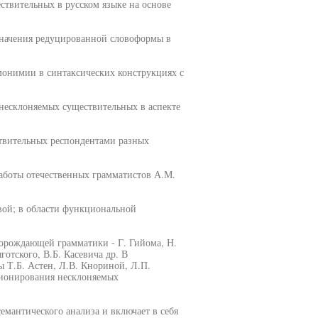
твительных в русском языке на основе
значения редуцированной словоформы в
монимии в синтаксических конструкциях с
несклоняемых существительных в аспекте
твительных респондентами разных
аботы отечественных грамматистов А.М.
вой; в области функциональной
 порождающей грамматики - Г. Гийома, Н.
отского, В.Б. Касевича др. В
 Т.Б. Астен, Л.В. Кнориной, Л.П.
ционирования несклоняемых
емантического анализа и включает в себя