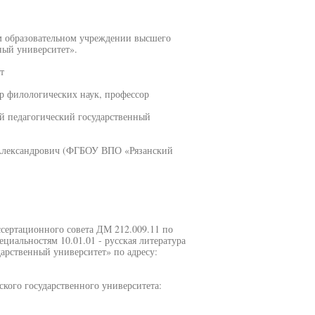
м образовательном учреждении высшего
ный университет».
т
р филологических наук, профессор
 педагогический государственный
 Александрович (ФГБОУ ВПО «Рязанский
иссертационного совета ДМ 212.009.11 по
циальностям 10.01.01 - русская литература
арственный университет» по адресу:
кого государственного университета: