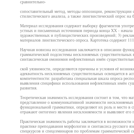
сравнительно-
сопоставительный метод, методы оппозиции, реконструкции с
стилистического анализа, а также лингвистический опрос на б
Материал исследования содержит выборку фрагментов употре
устных и письменных источников периода конца XX - начала X
художественных и публицистических произведений; 3) рекламн
материалов лингвистического опроса. Картотека содержит 11
Научная новизна исследования заключается в описании функ
грамматической подсистемы несклоняемых существительных в
синтаксическая омонимия нефлективных имён существительны
ской уязвимости, определяются причины и условия её возни
адекватность несклоняемых существительных освещается в ас
компетентности: разработана специальная шкала опроса респ
выявления специфики использования нефлективных имён суще
развития.
Теоретическая значимость исследования состоит в том, что 
представление о коммуникативной значимости несклоняемых 
функциональной грамматики, определяют их роль и место в си
отражают онтогенез явления несклоняемости и выявляют его п
Практическая значимость работы заключается в возможности и
практике преподавания морфологии и синтаксиса русского язы
спецкурсов и спецсеминаров по проблемам грамматической с