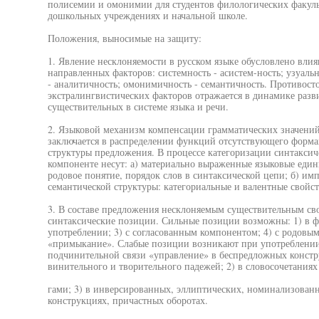
полисемии и омонимии для студентов филологических факульт
дошкольных учреждениях и начальной школе.
Положения, выносимые на защиту:
1. Явление несклоняемости в русском языке обусловлено вл
направленных факторов: системность - асистем-ность; узуаль
- аналитичность; омонимичность - семантичность. Противост
экстралингвистических факторов отражается в динамике разв
существительных в системе языка и речи.
2. Языковой механизм компенсации грамматических значений
заключается в распределении функций отсутствующего форма
структуры предложения. В процессе категоризации синтакс
компоненте несут: а) материально выраженные языковые един
родовое понятие, порядок слов в синтаксической цепи; б) и
семантической структуры: категориальные и валентные свойств
3. В составе предложения несклоняемым существительным св
синтаксические позиции. Сильные позиции возможны: 1) в 
употреблении; 3) с согласованным компонентом; 4) с родовы
«примыкание». Слабые позиции возникают при употреблении 
подчинительной связи «управление» в беспредложных констру
винительного и творительного падежей; 2) в словосочетани
гами; 3) в инверсированных, эллиптических, номинализован
конструкциях, причастных оборотах.