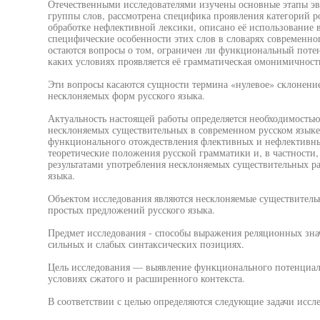
Отечественными исследователями изучены основные этапы э
группы слов, рассмотрена специфика проявления категорий ро
обработке нефлективной лексики, описано её использование в
специфические особенности этих слов в словарях современно
остаются вопросы о том, ограничен ли функциональный пот
каких условиях проявляется её грамматическая омонимичност
Эти вопросы касаются сущности термина «нулевое» склонени
несклоняемых форм русского языка.
Актуальность настоящей работы определяется необходимость
несклоняемых существительных в современном русском языке
функционального отождествления флективных и нефлективны
теоретические положения русской грамматики и, в частности
результатами употребления несклоняемых существительных 
языка.
Объектом исследования являются несклоняемые существитель
простых предложений русского языка.
Предмет исследования - способы выражения реляционных зн
сильных и слабых синтаксических позициях.
Цель исследования — выявление функционального потенциал
условиях сжатого и расширенного контекста.
В соответствии с целью определяются следующие задачи иссл