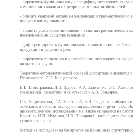
- определить функциональную специфику несклоняемых сущес
комплексного анализа их репрезентативных особенностей;
- описать языковой механизм компенсации грамматического 
процессе коммуникации;
- выявить условия возникновения и снятия грамматической о
несклоняемыми существительными;
- дифференцировать функционально-семантические свойства 
продукции и рецепции речи;
- определить тенденцию в употреблении несклоняемых сущес
возрастных групп.
Теоретико-методологической основой диссертации являются р
Пешковского, С.О. Карцевского,
B.В. Виноградова, Л.В. Щербы, A.A. Зализняка, О.С. Ахмано
грамматики, семантики и синтаксиса - A.B. Бондарко,
C.Д. Кацнельсона, Г.А. Золотовой, A.B. Гладкого; в области
Хомского; в области исследования мышления и речи - Л.С. Выг
диссертационном исследовании мы также опираемся на работы
Крысина, И.П. Мучника, И.В. Приоровой, касающиеся функ
существительных.
Методика исследования базируется на принципах структурнос