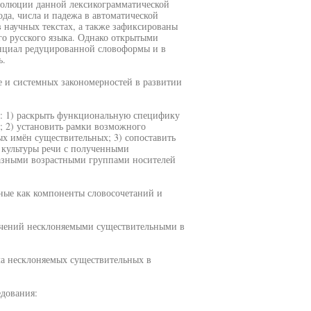
волюции данной лексикограмматической
да, числа и падежа в автоматической
 научных текстах, а также зафиксированы
го русского языка. Однако открытыми
енциал редуцированной словоформы и в
ь.
е и системных закономерностей в развитии
ю: 1) раскрыть функциональную специфику
; 2) установить рамки возможного
х имён существительных; 3) сопоставить
, культуры речи с полученными
разными возрастными группами носителей
ные как компоненты словосочетаний и
ачений несклоняемыми существительными в
а несклоняемых существительных в
едования: