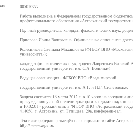
ках
005010977
Работа выполнена в Федеральном государственном бюджетно
профессионального образования «Астраханский государствен
Научный руководитель: кандидат филологических наук, доцен
Приорова Ирина Валерьевна. Официальные оппоненты: докто
Колесникова Светлана Михайловна (ФГБОУ ВПО «Московский
университет»);
кандидат филологических наук, доцент Лаврентьев Виталий
государственный университет им. С.А. Есенина»).
Ведущая организация - ФГБОУ ВПО «Владимирский
государственный университет им. А.Г. и Н.Г. Столетовых».
Защита состоится 16 марта 2012 г. в 10 часов на заседании д
присуждению учёной степени доктора и кандидата наук по спе
и 10.02.01 - русский язык в ФГБОУ ВПО «Астраханский госуд
414056, г. Астрахань, ул. Татищева, 20а, конференц-зал.
Текст автореферата размещён на официальном сайте Астраханс
http:// www.aspu.ru.