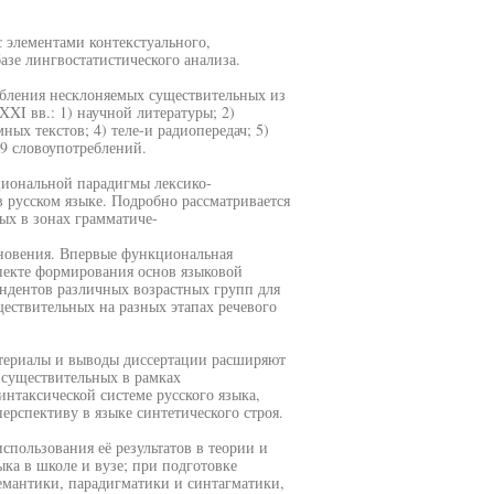
 элементами контекстуального,
азе лингвостатистического анализа.
бления несклоняемых существительных из
XI вв.: 1) научной литературы; 2)
ых текстов; 4) теле-и радиопередач; 5)
19 словоупотреблений.
циональной парадигмы лексико-
 русском языке. Подробно рассматривается
х в зонах грамматиче-
кновения. Впервые функциональная
пекте формирования основ языковой
ондентов различных возрастных групп для
ствительных на разных этапах речевого
материалы и выводы диссертации расширяют
существительных в рамках
нтаксической системе русского языка,
ерспективу в языке синтетического строя.
спользования её результатов в теории и
ка в школе и вузе; при подготовке
емантики, парадигматики и синтагматики,