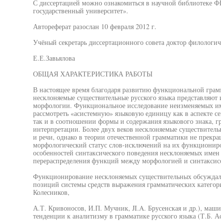
С диссертацией можно ознакомиться в научной библиотеке
государственный университет».
Автореферат разослан 10 февраля 2012 г.
Учёный секретарь диссертационного совета доктор филологич
Е.Е.Завьялова
ОБЩАЯ ХАРАКТЕРИСТИКА РАБОТЫ
В настоящее время благодаря развитию функциональной грам
несклоняемые существительные русского языка представляют 
морфологии. Функциональное исследование неизменяемых им
рассмотреть «асистемную» языковую единицу как в аспекте с
так и в соотношении формы и содержания языкового знака, г
интерпретации. Более двух веков несклоняемые существитель
и речи, однако в теории отечественной грамматики не прекращ
морфологический статус слов-исключений на их функциониро
особенностей синтаксического поведения несклоняемых имен
перераспределения функций между морфологией и синтаксис
Функционирование несклоняемых существительных обсуждало
позиций системы средств выражения грамматических категори
Колесников,
А.Т. Кривоносов, И.П. Мучник, JI.A. Брусенская и др.), маши
тенденции к аналитизму в грамматике русского языка (Т.Б. А