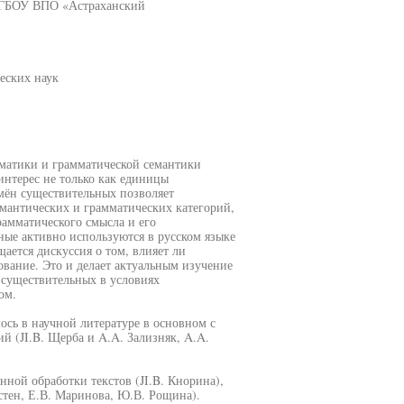
 ФГБОУ ВПО «Астраханский
еских наук
матики и грамматической семантики
интерес не только как единицы
ён существительных позволяет
емантических и грамматических категорий,
рамматического смысла и его
ные активно используются в русском языке
ается дискуссия о том, влияет ли
вание. Это и делает актуальным изучение
 существительных в условиях
ом.
сь в научной литературе в основном с
й (JI.B. Щерба и A.A. Зализняк, A.A.
нной обработки текстов (JI.B. Кнорина),
стен, Е.В. Маринова, Ю.В. Рощина).