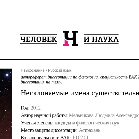
Языкознание
Русский язык
автореферат диссертации по филологии, специальность ВАК 
диссертация на тему:
Несклоняемые имена существительн
Год:
2012
Автор научной работы:
Мельникова, Людмила Александр
Ученая cтепень:
кандидата филологических наук
Место защиты диссертации:
Астрахань
Код cпециальности ВАК:
10.02.01