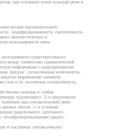
етов; при изучении основ культуры речи в
иянием восьми противоположно
ность - кодифицированность; синтетичность
ояние лингвистических и
ития несклоняемости имен
 несклоняемого существительного
нта между элементами грамматической
ическую информацию о редуцированном
ицы: предлог, согласованные компоненты,
мплицитно выраженные элементы
а слов и их логическая соотнесённость.
ойственны сильные и слабые
функции подлежащего; 2) в предложном
м понятием при синтаксической связи
данных лексем: 1) в условиях
кциях родительного, дательного,
ях с полифункциональными предло-
ных и пассивных синтаксических