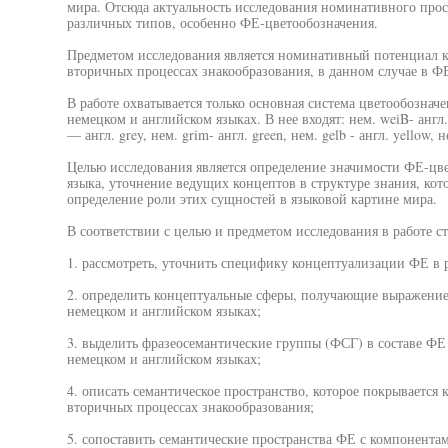
мира. Отсюда актуальность исследования номинативного про
различных типов, особенно ФЕ-цветообозначения.
Предметом исследования является номинативный потенциал к
вторичных процессах знакообразования, в данном случае в Ф
В работе охватывается только основная система цветообознач
немецком и английском языках. В нее входят: нем. weiB- англ. w
— англ. grey, нем. grim- англ. green, нем. gelb - англ. yellow, н
Целью исследования является определение значимости ФЕ-цв
языка, уточнение ведущих концептов в структуре знания, ко
определение роли этих сущностей в языковой картине мира.
В соответствии с целью и предметом исследования в работе с
1. рассмотреть, уточнить специфику концептуализации ФЕ в 
2. определить концептуальные сферы, получающие выражение
немецком и английском языках;
3. выделить фразеосемантические группы (ФСГ) в составе ФЕ
немецком и английском языках;
4. описать семантическое пространство, которое покрывается
вторичных процессах знакообразования;
5. сопоставить семантические пространства ФЕ с компонента