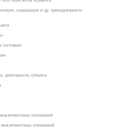
иозную, социальную и др. принадлежность
ъекта
ие
е состояние
ние
, деятельность субъекта
а
е межличностных отношений
ре межличностных отношений