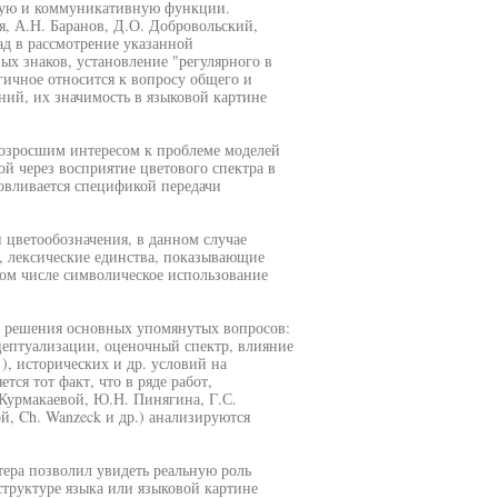
ную и коммуникативную функции.
я, А.Н. Баранов, Д.О. Добровольский,
ад в рассмотрение указанной
ых знаков, установление "регулярного в
гичное относится к вопросу общего и
ий, их значимость в языковой картине
возросшим интересом к проблеме моделей
й через восприятие цветового спектра в
овливается спецификой передачи
 цветообозначения, в данном случае
, лексические единства, показывающие
том числе символическое использование
и решения основных упомянутых вопросов:
ептуализации, оценочный спектр, влияние
, исторических и др. условий на
ся тот факт, что в ряде работ,
Курмакаевой, Ю.Н. Пинягина, Г.С.
й, Ch. Wanzeck и др.) анализируются
ера позволил увидеть реальную роль
структуре языка или языковой картине