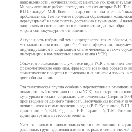
направленности, осуществляющих ментальную, концептуаль
Многочисленные работы последних лет (их авторы: В.Н. Тели
Ю.П. Солодуб, M.JI. Ковшова и др.) вносят значительный вкл
проблематики. Тем не менее процессы образования комплексн
нерегулярном" нельзя считать достаточно изученными. Анало
национально специфического в становлении данных образован
мира и социокультурном отношении.
Актуальность избранной темы определяется, таким образом, 
ментального лексикона при обработке информации, получаемо
индивидуальном и социальном опыте человека, а также обусл
информации в комплексных знаках языка (УСК).
Объектом исследования служат все виды УСК с компонентами
фразеологические единицы, фразеологизованные образования
семантические процессы в немецком и английском языках, в 
цветообозначения.
Эта тематическая группа особенно перспективна в отношени
номинативный потенциал (классы УСК), характеристики конц
культурологических, социально-символических (Стернин 2001)
производные от данного "донора". Неслучайным поэтому являет
появившихся в самые последние годы (В.Г. Кульпиной, В.Ш. 
Двиняниновой, Е.И. Радченко, Е.В. Тарановой, Т.М. Тяпкино
единицы группы цветообозначений.
Учет вторичных языковых знаков чисто номинативного характ
различных групп фразеологизмов и их роль в семантической 