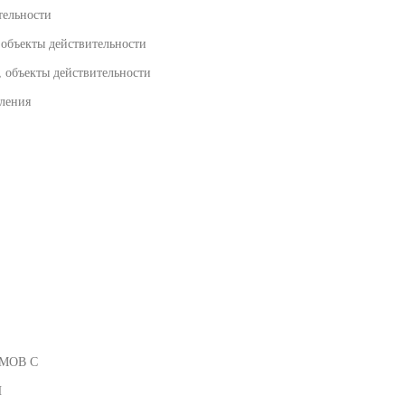
тельности
 объекты действительности
 объекты действительности
вления
МОВ С
И