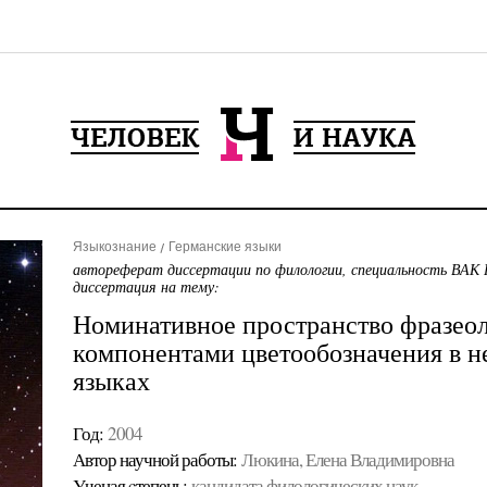
Языкознание
Германские языки
автореферат диссертации по филологии, специальность ВАК 
диссертация на тему:
Номинативное пространство фразеол
компонентами цветообозначения в н
языках
Год:
2004
Автор научной работы:
Люкина, Елена Владимировна
Ученая cтепень:
кандидата филологических наук