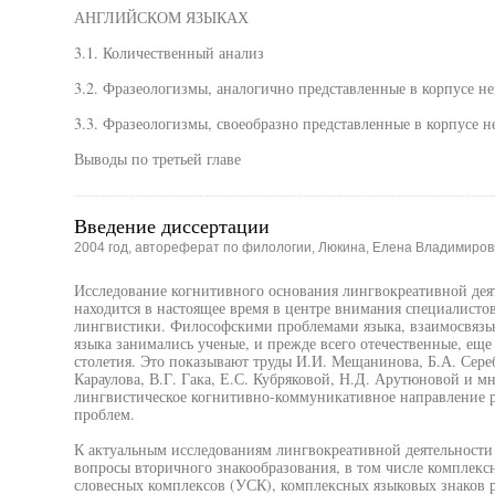
АНГЛИЙСКОМ ЯЗЫКАХ
3.1. Количественный анализ
3.2. Фразеологизмы, аналогично представленные в корпусе не
3.3. Фразеологизмы, своеобразно представленные в корпусе н
Выводы по третьей главе
Введение диссертации
2004 год, автореферат по филологии, Люкина, Елена Владимиров
Исследование когнитивного основания лингвокреативной деят
находится в настоящее время в центре внимания специалисто
лингвистики. Философскими проблемами языка, взаимосвяз
языка занимались ученые, и прежде всего отечественные, ещ
столетия. Это показывают труды И.И. Мещанинова, Б.А. Сере
Караулова, В.Г. Гака, Е.С. Кубряковой, Н.Д. Арутюновой и м
лингвистическое когнитивно-коммуникативное направление 
проблем.
К актуальным исследованиям лингвокреативной деятельности 
вопросы вторичного знакообразования, в том числе комплексн
словесных комплексов (УСК), комплексных языковых знаков