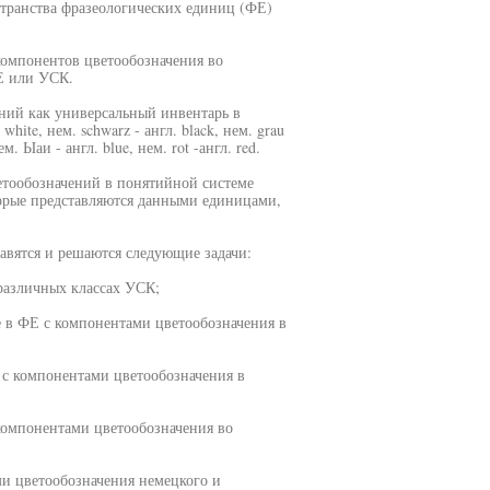
странства фразеологических единиц (ФЕ)
омпонентов цветообозначения во
Е или УСК.
ений как универсальный инвентарь в
hite, нем. schwarz - англ. black, нем. grau
ем. Ыаи - англ. blue, нем. rot -англ. red.
етообозначений в понятийной системе
торые представляются данными единицами,
тавятся и решаются следующие задачи:
различных классах УСК;
 в ФЕ с компонентами цветообозначения в
 с компонентами цветообозначения в
 компонентами цветообозначения во
ми цветообозначения немецкого и