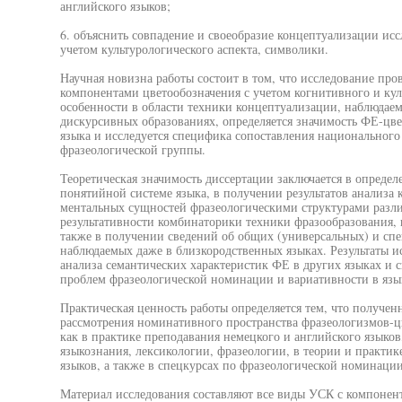
английского языков;
6. объяснить совпадение и своеобразие концептуализации ис
учетом культурологического аспекта, символики.
Научная новизна работы состоит в том, что исследование про
компонентами цветообозначения с учетом когнитивного и кул
особенности в области техники концептуализации, наблюдаем
дискурсивных образованиях, определяется значимость ФЕ-цв
языка и исследуется специфика сопоставления национального
фразеологической группы.
Теоретическая значимость диссертации заключается в опреде
понятийной системе языка, в получении результатов анализа
ментальных сущностей фразеологическими структурами разл
результативности комбинаторики техники фразообразования, 
также в получении сведений об общих (универсальных) и сп
наблюдаемых даже в близкородственных языках. Результаты и
анализа семантических характеристик ФЕ в других языках и 
проблем фразеологической номинации и вариативности в язык
Практическая ценность работы определяется тем, что получен
рассмотрения номинативного пространства фразеологизмов-ц
как в практике преподавания немецкого и английского языков,
языкознания, лексикологии, фразеологии, в теории и практик
языков, а также в спецкурсах по фразеологической номинации
Материал исследования составляют все виды УСК с компонен