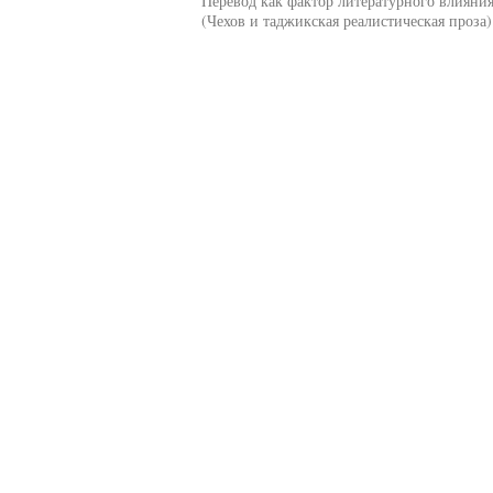
Перевод как фактор литературного влияни
(Чехов и таджикская реалистическая проза)