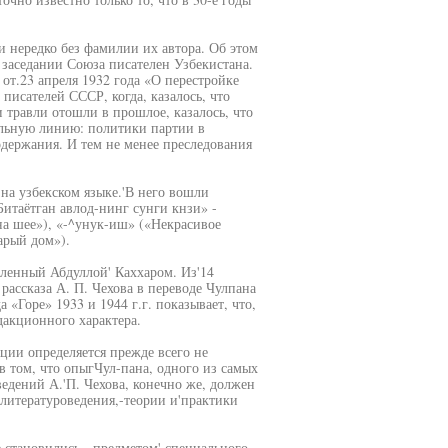
и нередко без фамилии их автора. Об этом
 заседании Союза писателен Узбекистана.
от.23 апреля 1932 года «О перестройке
исателей СССР, когда, казалось, что
 травли отошли в прошлое, казалось, что
альную линию: политики партии в
одержания. И тем не менее преследования
 на узбекском языке.'В него вошли
итаётган авлод-нинг сунги кнзи» -
а шее»), «-^унук-иш» («Некрасивое
арый дом»).
овленный Абдуллой' Каххаром. Из'14
рассказа А. П. Чехова в переводе Чулпана
«Горе» 1933 и 1944 г.г. показывает, что,
акционного характера.
ции определяется прежде всего не
в том, что опыгЧул-пана, одного из самых
едений А.'П. Чехова, конечно же, должен
 литературоведения,-теории и'практики
е становились.- предметом' специального