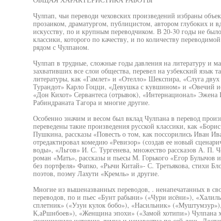
Чулпап, чьи переводи чеховских произведений избраны объек
прозаиком, драматургом, публицистом, автором глубоких и в
искусству, по и крупным переводчиком. В 20-30 годы не был
классики, которого по качеству, и по количеству переводимо
рядом с Чулпаном.
Чулпап в трудные, сложные годы давления на литературу и м
захвативших все слои общества, перевел на узбекский язык 
литературы, как «Гамлет» и «Отелло» Шекспира, «Слуга двух
Турандот» Карло Гоцци, «Девушка с кувшином» и «Овечий ис
«Дон Кихот» Сервантеса (отрывок), «Интернационал» Эжена П
Рабиндраната Тагора и многие другие.
Особенно значим и весом был вклад Чулпана в перевод произ
переведены такие произведения русской классики, как «Бори
Пушкина, рассказы «Повесть о том, как поссорились Иван И
отредактировал комедию «Ревизор» (создав ее новый сценари
воды», «Льгов» И. С. Тургенева, множество рассказов А. П. 
роман «Мать», рассказы и пьесы М. Горького «Егор Булычов и
без портфеля» Фапко, «Рычи Китай»- С. Третьякова, стихи Бл
поэтов, поэму Лахути «Кремль» и другие.
Многие из вышеназванных переводов, . ненапечатанных в свое
переводов, по и пьес «Бунт рабыни» («Чури исёни»), «Халил
сплетник» («Узун кулок бобо»), «Насильник» («Муштумзур»)
К,аРшнбоев»), «Женщина эпохи» («Замой хотипи») Чулпана х
сценическую историю, темна и неизвестна по сей день. Достат