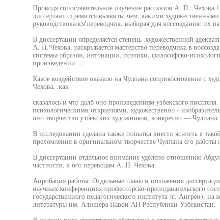
Проводя сопоставительное изучение рассказов А. П.: Чехова 1
диссертант стремится выявить: чем, какими художественным
руководствовался'переводчик, выбирая для воссоздания: пх па
В диссертации определяется степень .художественной адеква
А. П.'Чехова, раскрывается мастерство переводчика в воссозд
системы образов, интонации, поэтики, философско-исихолог
произведении. ..
Какое воздействие оказало на Чулпана соприкосновение с худ
Чехова, .как
сказалось и что далб оно произведениям узбекского писателя
психологическими открытиями, художественно - изобразител
оно творчество узбекских художников, конкретно — Чулпана.
В исследовании сделана также попытка внести ясность в тако
преломления в оригинальном творчестве Чулпана его работы 
В диссертации отдельное внимание уделено отношению Абдулл
частности, к ого переводам А. П. Чехова.
Апробация работы. Отдельные главы и положения диссертац
научных конференциях профессорско-преподавательского сост
государственного педагогического института (г. Ангрен), на
литературы им. Алишера Навои АН Республики Узбекистан.
В полном виде диссертация обсуждена в отделе литературных