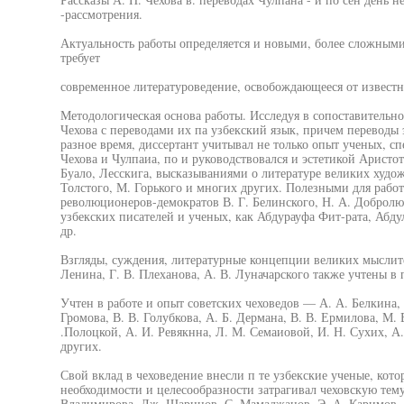
-рассмотрения.
Актуальность работы определяется и новыми, более сложным
требует
современное литературоведение, освобождающееся от известн
Методологическая основа работы. Исследуя в сопоставительн
Чехова с переводами их па узбекский язык, причем переводы
разное время, диссертант учитывал не только опыт ученых, с
Чехова и Чулпаиа, по и руководствовался и эстетикой Аристоте
Буало, Лесскига, высказываниями о литературе великих худож
Толстого, М. Горького и многих других. Полезными для рабо
революционеров-демократов В. Г. Белинского, Н. А. Добролю
узбекских писателей и ученых, как Абдурауфа Фит-рата, Абд
др.
Взгляды, суждения, литературные концепции великих мыслител
Ленина, Г. В. Плеханова, А. В. Луначарского также учтены в 
Учтен в работе и опыт советских чеховедов — А. А. Белкина, Г
Громова, В. В. Голубкова, А. Б. Дермана, В. В. Ермилова, М.
.Полоцкой, А. И. Ревякнна, Л. М. Семаиовой, И. Н. Сухих, А
других.
Свой вклад в чеховедение внесли п те узбекские ученые, кото
необходимости и целесообразности затрагивал чеховскую тему
Владимирова, Дж. Шарннов, С. Мамаджанов, Э. А. Каримов, М