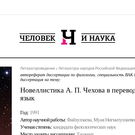
Литературоведение
Литература народов Российской Федерации 
автореферат диссертации по филологии, специальность ВАК 
диссертация на тему:
Новеллистика А. П. Чехова в перево
язык
Год:
1991
Автор научной работы:
Файзуллаева, Муая Нигматуллаевн
Ученая cтепень:
кандидата филологических наук
Место защиты диссертации:
Ташкент