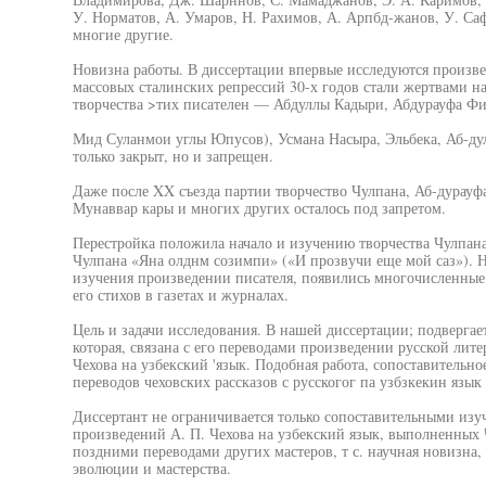
У. Норматов, А. Умаров, Н. Рахимов, А. Арпбд-жанов, У. Са
многие другие.
Новизна работы. В диссертации впервые исследуются произве
массовых сталинских репрессий 30-х годов стали жертвами н
творчества >тих писателен — Абдуллы Кадыри, Абдурауфа Фит
Мид Суланмои углы Юпусов), Усмана Насыра, Эльбека, Аб-д
только закрыт, но и запрещен.
Даже после XX съезда партии творчество Чулпана, Аб-дурауфа
Мунаввар кары и многих других осталось под запретом.
Перестройка положила начало и изучению творчества Чулпан
Чулпана «Яна олднм созимпи» («И прозвучи еще мой саз»). Н
изучения произведении писателя, появились многочисленные 
его стихов в газетах и журналах.
Цель и задачи исследования. В нашей диссертации; подвергает
которая, связана с его переводами произведении русской лите
Чехова на узбекский 'язык. Подобная работа, сопоставительн
переводов чеховских рассказов с русскогог па узбзкекин язык
Диссертант не ограничивается только сопоставительными изу
произведений А. П. Чехова на узбекский язык, выполненных Ч
поздними переводами других мастеров, т с. научная новизна,
эволюции и мастерства.