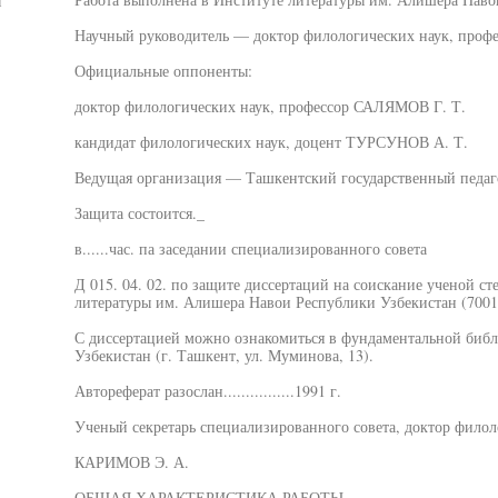
я
Научный руководитель — доктор филологических наук, профе
Официальные оппоненты:
доктор филологических наук, профессор САЛЯМОВ Г. Т.
кандидат филологических наук, доцент ТУРСУНОВ А. Т.
Ведущая организация — Ташкентский государственный педаг
Защита состоится._
в......час. па заседании специализированного совета
Д 015. 04. 02. по защите диссертаций на соискание ученой ст
литературы им. Алишера Навои Республики Узбекистан (70017
С диссертацией можно ознакомиться в фундаментальной биб
Узбекистан (г. Ташкент, ул. Муминова, 13).
Автореферат разослан................1991 г.
Ученый секретарь специализированного совета, доктор филол
КАРИМОВ Э. А.
ОБЩАЯ ХАРАКТЕРИСТИКА РАБОТЫ