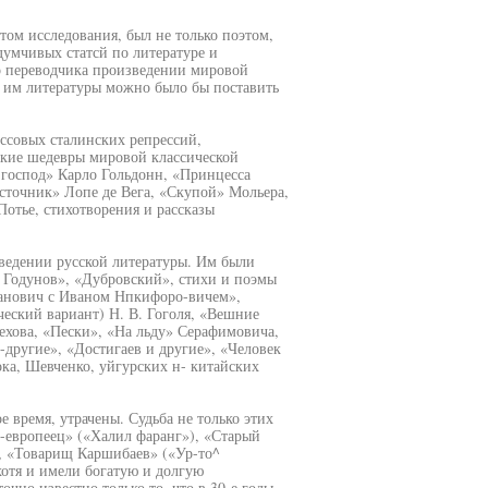
том исследования, был не только поэтом,
думчивых статсй по литературе и
о переводчика произведении мировой
й им литературы можно было бы поставить
ассовых сталинских репрессий,
такие шедевры мировой классической
 господ» Карло Гольдонн, «Принцесса
точник» Лопе де Вега, «Скупой» Мольера,
отье, стихотворения и рассказы
ведении русской литературы. Им были
с Годунов», «Дубровский», стихи и поэмы
ванович с Иваном Нпкифоро-вичем»,
ческий вариант) Н. В. Гоголя, «Вешние
Чехова, «Пески», «На льду» Серафимовича,
-другие», «Достигаев и другие», «Человек
ока, Шевченко, уйгурских н- китайских
 время, утрачены. Судьба не только этих
ь-европеец» («Халил фаранг»), «Старый
, «Товарищ Каршибаев» («Ур-то^
отя и имели богатую и долгую
очно известно только то, что в 30-е годы