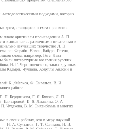
и -методологическими подходами, которых
ых догм, стандартов н схем прошлого.
ом плане оригиналы произведении А. П.
 эти выполнялись различными писателями в
пециально изучавших творчество Л. П.
ля, аль Фараби, Навои, Бабура, Гегеля,
ников слова, например, Гете, Льва
ты были литературные воззрения русских
бова, Н. Г. Чернышевского, таких крупных
уллы Кадыри, Чулпаиа, Абдуллы Авлони и
ей К. ¿Маркса, Ф. Энгельса, В. И.
пашен работе.
. П. Бердникова, Г. Я. Бялого, Л. П.
 Е. Елизаровой, В. Я. Лакшина, Э. А
. П. Чудакова, В. М. Эйхенбаума и многих
рые в своих работах, кто в меру научной
 — И. А. Султанов, Г. Т. Салямов, Н. В.
. М. Расули, Р. М. Сабирова, Э. Имамов,