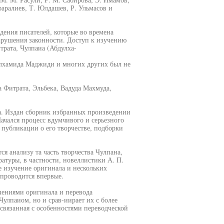
фаралиев, Т. Юлдашев, Р. Ульмасов и
дения писателей, которые во времена
арушения законности. Доступ к изучению
рата, Чулпаиа (Абдулха-
улхамида Маджиди и многих других был не
 Фитрата, Эльбека, Вадуда Махмуда,
а. Издан сборник избранных произведении
ачался процесс вдумчивого и серьезного
публикации о его творчестве, подборки
ся анализу та часть творчества Чулпана,
ратуры, в частности, новеллистики А. П.
ое изучение оригинала и нескольких
 проводится впервые.
чениями оригинала и перевода
улпаиом, но и срав-иирает их с более
 связанная с особенностями переводческой