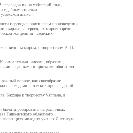
! переводов их на узбекский язык,
и и идейными целями
 узбекском языке.
тности переводов оригиналам произведении
ании характера героев, их мировоззрения,
ической концепции чеховских
ожественным миром, с творчеством А. П.
. Какими темами, идеями, образами,
ьными средствами и приемами обогатило
й важный вопрос, как своеобразие
над переводами чеховских произведений.
ы Каххара к творчеству Чулпана, в
ии были апробированы на различных
ава Ташкентского областного
 конференциях молодых ученых Института
 взаимосвязей и теории перевода