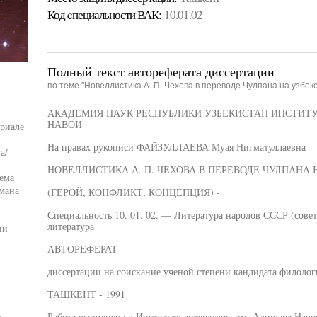
Код cпециальности ВАК:
10.01.02
Полный текст автореферата диссертации
по теме "Новеллистика А. П. Чехова в переводе Чулпана на узбекс
АКАДЕМИЯ НАУК РЕСПУБЛИКИ УЗБЕКИСТАН ИНСТИТУ
НАВОИ
ериале
На правах рукописи ФАЙЗУЛЛАЕВА Муая Нигматуллаевна
а/
НОВЕЛЛИСТИКА А. П. ЧЕХОВА В ПЕРЕВОДЕ ЧУЛПАНА 
ема
мана
(ГЕРОЙ, КОНФЛИКТ, КОНЦЕПЦИЯ) -
Специальность 10. 01. 02. — Литература народов СССР (советс
литература
ии
АВТОРЕФЕРАТ
диссертации на соискание ученой степени кандидата филолог
ТАШКЕНТ - 1991
Работа выполнена в Институте литературы им. Алишера Наво