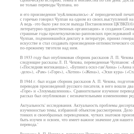
не только переводы Чулпана, но
и его произведения 'пу&ликовались<-.в' периодической печат
с горечью говорил Чулпаи на одном из своих.выступлений на
А ведь -это было уже после выхода Постановления ЦК'ВКП(б) 
литературно-художественных-организации» и создания Союза п
страшные годы пролеткультовско-рапповских преследований и
Чулпаи, подчинившийся диктату в литературе, принял генер
искусстве и стал создавать произведения-оптимистического с
по-прежнему тяготели над ним.
В 1933 году был опубликован сборник рассказов Л. П. Чехова
следующие рассказы Л. П. Чехова, переведенные Чулпаиом: «Б
(«Последняя могиканша»), «Бупинга осил-ган'Анна» («Анна н
-дело»), «Рам» («Горе»), «Хотин» («Жена»), «Эски кура» («Ст
В 1944 г. был издан сборник рассказов А. П. Чехова, подгот
переводов произведений русского писателя, в него вошли два 
«Горе» н «Злоумышленник». Сравнительное изучение перевода 
рассказ был опубликован с незначительными изменениями ред
Актуальность' исследования. Актуальность проблемы диссерта
изученностью темы, избранной объектом рассмотрения. Дело 
тонких и своеобразных переводчиков, чутких знатоков произв
быть изучен и освоен, что имеет-важное значение для нашего
перевода.'
Рассказы А. П. Чехова в. переводах Чулпана - и по сен день н