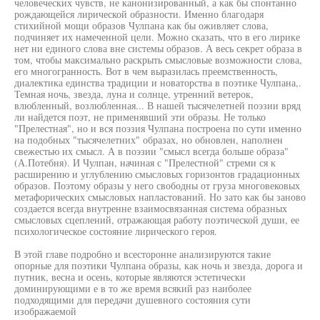
человеческих чувств, не канонизированный, а как бы спонтанно
рождающейся лирической образности. Именно благодаря
стихийной мощи образов Чулпана как бы оживляет слова,
подчиняет их намеченной цели. Можно сказать, что в его лирике
нет ни единого слова вне системы образов. А весь секрет образа в
том, чтобы максимально раскрыть смысловые возможности слова,
его многогранность. Вот в чем выразилась преемственность,
диалектика единства традиции и новаторства в поэтике Чулпана,.
Темная ночь, звезда, луна и солнце, утренний ветерок,
влюбленный, возлюбленная... В нашей тысячелетней поэзии вряд
ли найдется поэт, не применявший эти образы. Не только
"Прелестная", но и вся поэзия Чулпана построена по сути именно
на подобных "тысячелетних" образах, но обновлен, наполнен
свежестью их смысл. А в поэзии "смысл всегда больше образа"
(А.Потебня). И Чулпан, начиная с "Прелестной" стреми ся к
расширению и углублению смысловых горизонтов градационных
образов. Поэтому образы у него свободны от груза многовековых
метафорических смысловых напластований. Но зато как бы заново
создается всегда внутренне взаимосвязанная система образных
смысловых сцеплений, отражающая работу поэтической души, ее
психологическое состояние лирического героя.
В этой главе подробно и всесторонне анализируются такие
опорные для поэтики Чулпана образы, как ночь и звезда, дорога и
путник, весна и осень, которые являются эстетически
доминирующими е в то же время всякий раз наиболее
подходящими для передачи душевного состояния сути
изображаемой