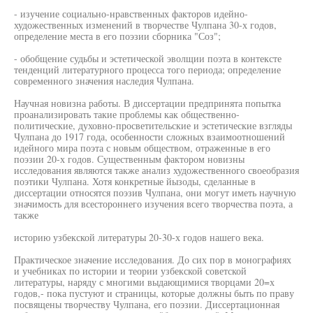
- изучение социально-нравственных факторов идейно-
художественных изменений в творчестве Чулпана 30-х годов,
определение места в его поэзии сборника "Соз";
- обобщение судьбы и эстетической эволщии поэта в контексте
тенденций литературного процесса того периода; определение
современного значения наследия Чулпана.
Научная новизна работы. В диссертации предпринята попытка
проанализировать такие проблемы как общественно-
политические, духовно-просветительские и эстетические взгляды
Чулпана до 1917 года, особенности сложных взаимоотношений
идейного мира поэта с новым обществом, отраженные в его
поэзии 20-х годов. Существенным фактором новизны
исследования являются также анализ художественного своеобразия
поэтики Чулпана. Хотя конкретные йызоды, сделанные в
диссертации относятся поэзив Чулпана, они могут иметь научную
значимость для всестороннего изучения всего творчества поэта, а
также
историю узбекской литературы 20-30-х годов нашего века.
Практическое значение исследования. До сих пор в монографиях
и учебниках по истории и теории узбекской советской
литературы, наряду с многими выдающимися творцами 20=х
годов,- пока пустуют и страницы, которые должны быть по праву
посвящены творчеству Чулпана, его поэзии. Диссертационная