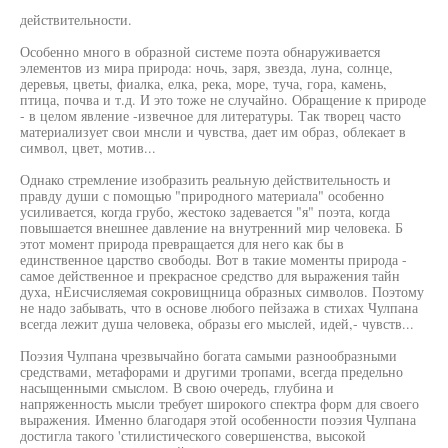
действительности.
Особенно много в образной системе поэта обнаруживается
элементов из мира природа: ночь, заря, звезда, луна, солнце,
деревья, цветы, фиалка, елка, река, море, туча, гора, камень,
птица, почва и т.д. И это тоже не случайно. Обращение к природе
- в целом явление -извечное для литературы. Так творец часто
материализует свои мнсли и чувства, дает им образ, облекает в
символ, цвет, мотив...
Однако стремление изобразить реальную действительность и
правду души с помощью "природного материала" особенно
усиливается, когда грубо, жестоко задевается "я" поэта, когда
повышается внешнее давление на внутренний мир человека. Б
этот момент природа превращается для него как бы в
единственное царство свободы. Вот в такие моменты природа -
самое действенное и прекрасное средство для выражения тайн
духа, нЕисчисляемая сокровищница образных символов. Поэтому
не надо забывать, что в основе любого пейзажа в стихах Чулпана
всегда лежит душа человека, образы его мыслей, идей,- чувств...
Поэзия Чулпана чрезвычайно богата самыми разнообразными
средствами, метафорами и другими тропами, всегда предельно
насыщенными смыслом. В свою очередь, глубина и
напряженность мысли требует широкого спектра форм для своего
выражения. Именно благодаря этой особенности поэзия Чулпана
достигла такого 'стилистического совершенства, высокой