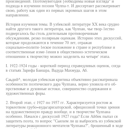
произведений. Поэтомувегодня {еобходимы новые взгляда" и
подхода в изучении поэзии Чулпа-т. И диссертант рассматривает
свою, работу как один из первых зкромных шагов в этом
направлении.
История изучения темы. В узбекской литературе XX века срудно
найти другого такого литератора, как Чулпан, чье твор-1ество
подвергалось бы столь длительным противоречивым
обсуждениям, резко полярным оценкам. Историю этих дискуссий,
которые продолжаются в течение 70 лет, отражая
социально=полити-1еское положение в стране и республике и
соответственные изме-1ения в общественно-эстетическом
отношении к творчеству можно эазделить на четыре' этапа.
I. 1922-1924 годы - короткий период справедливых оценок, согда
в статьях Зарифа Баишра, Вадуда Махмуда, Аб.
Саьдий^, молодая узбекская критика объективно рассматривала
особенности поэтического дара Чулпана, верно уловила его об-
прсгвеняые и духовные истоки, совершенство содержания и
художественных форы.
2. Второй этап, с 1927 по 1957 гг. Характеризуется ростом ж
торкеотвом грубо=вудьгаризаторской, официозной точки зрения
на художественную правду вообще, и в творчестве Чулпана
особенно. Начался с дискуссий 1927 года? Если Айбек пытал ся
защитить поэта, то вопрос "Сыохем ли ш выбросить из узбекской
литературы реакционного мечтателя Чулпана?", брошенный в ходе