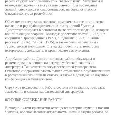
работа служит восполнению этих "белых пятен". Материалы и
выводы исследования могут стать основой для проведения
лекций, спецкурсов и спецсеминаров, на филологических
факультетах вузов республики.
Объектом исследования являются практически все поэтическое
наследие и ряд публицистических выступлений Чулпана.
Диссертант опирался в основном на те его произведения, которые
вошли в общий сборник "Молодые узбекские поэты" (1922) и в
сборники "Пробуждение" (1922), "Родники" (1923), "Тайны
рассвета" (1926), "Лира" (1935), а также были напечатаны в
туркестанской периодике. Оттуда же почерпнуты некоторые
исторические документы и критические выступления.
Апробация работы. Диссертационная работа обсуждена и
рекомендована к защите на кафедре узбекской советской
литературы Ташкентского государственного университета.
Основное содержание работы нашло отражение в опубликованных
в республиканской печати статьях, а также в докладах на научных
конференциях в университете.
Структура исследования. Работа состоит из введения, трех глав,
заключения и списка использованной литературы.
0СН0Ш0Е СОДЕРЖАНИЕ РАБОТЫ
В вводной части критически освещается история изучения поэзии
Чулпана, обосновываются актуальность,' цели и задачи работы, ее