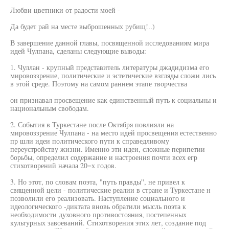
Любви цветники от радости моей -
Да будет рай на месте выброшенных рубищ!..)
В завершение данной главы, посвященной исследованиям мира
идей Чулпана, сделаны следующие выводы:
1. Чуллан - крупный представитель литературы джадидизма его
мировоззрение, политические и эстетические взгляды сложи лись
в этой среде. Поэтому на самом раннем этапе творчества
он признавал просвещение как единственный путь к социальны и
национальным свободам.
2. События в Туркестане после Октября повлияли на
мировоззрение Чулпана - на место идей просвещения естественно
пр шли идеи политического пути к справедливому
переустройству жизни. Именно эти идеи, сложные перипетии
борьбы, определил содержание и настроения почти всех егр
стихотворений начала 20=х годов.
3. Но этот, по словам поэта, "путь правды'', не привел к
священной цели - политические реалии в стране и Туркестане н
позволили его реализовать. Наступление социального и
идеологического -диктата вновь обратили мысль поэта к
необходимости духовного противостояния, постепенных
культурных завоеваний. Стихотворения этих лет, создание под