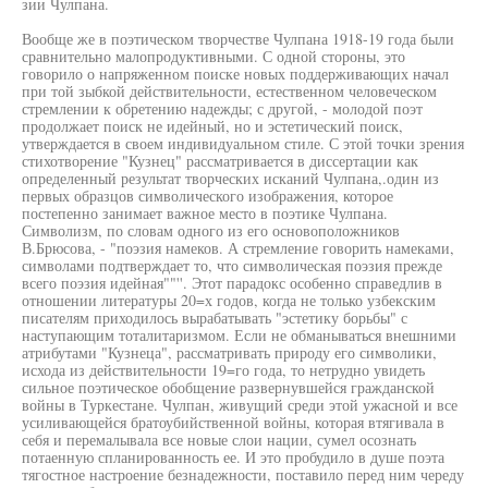
зии Чулпана.
Вообще же в поэтическом творчестве Чулпана 1918-19 года были
сравнительно малопродуктивными. С одной стороны, это
говорило о напряженном поиске новых поддерживающих начал
при той зыбкой действительности, естественном человеческом
стремлении к обретению надежды; с другой, - молодой поэт
продолжает поиск не идейный, но и эстетический поиск,
утверждается в своем индивидуальном стиле. С этой точки зрения
стихотворение "Кузнец" рассматривается в диссертации как
определенный результат творческих исканий Чулпана,.один из
первых образцов символического изображения, которое
постепенно занимает важное место в поэтике Чулпана.
Символизм, по словам одного из его основоположников
В.Брюсова, - "поэзия намеков. А стремление говорить намеками,
символами подтверждает то, что символическая поэзия прежде
всего поэзия идейная""''. Этот парадокс особенно справедлив в
отношении литературы 20=х годов, когда не только узбекским
писателям приходилось вырабатывать "эстетику борьбы" с
наступающим тоталитаризмом. Если не обманываться внешними
атрибутами "Кузнеца", рассматривать природу его символики,
исхода из действительности 19=го года, то нетрудно увидеть
сильное поэтическое обобщение развернувшейся гражданской
войны в Туркестане. Чулпан, живущий среди этой ужасной и все
усиливающейся братоубийственной войны, которая втягивала в
себя и перемалывала все новые слои нации, сумел осознать
потаенную спланированность ее. И это пробудило в душе поэта
тягостное настроение безнадежности, поставило перед ним череду