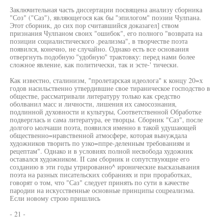
Заключительная часть диссертации посвящена анализу сборника
"Соз" ("Саз"), являющегося как бы "эпилогом" поэзии Чулпана.
Этот сборник, до сих пор считавшийся доказагел] ством
признания Чулпаном своих "ошибок", его полного "возврата на
позиции социалистического .реализма", в творчестве поэта
появился, конечно, не случайно. Однако есть все основания
отвергнуть подобную "удобную" трактовку: перед нами более
сложное явление, как политически, так и эсте-' тически.
Как известно, сталинизм, "пролетарская идеолога" к концу 20=х
годов насильственно утвердившие свое тираническое господство в
обществе, рассматривали литературу только как средство
оболванил масс и личности, лишения их самосознания,
подлинной духовности и культуры, Соответственной Обработке
подверглась и сама литература, ее творцы. Сборник "Саз", после
долгого ыолчаши поэта, появился именно в такой удушающей
общественно=нравственной атмосфере, которая вынуждала
художников творить по узко=ппре-деленным требованиям и
рецептам". Однако и в условиях полной несвобода художник
оставался художником. II сам сборник и сопутствующие его
созданию в эти годы утрированно^ иронические высказывания
поэта на разных писательских собраниях и при проработках,
говорят о том, что "Саз" следует принять по сути в качестве
пародии на искусственные основные принципы соцреализма.
Если новому строю пришлись
- 21 -