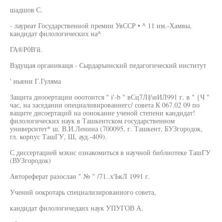
шадшов С.
- лауреат Государственной премии УвССР • ^ 11 им.-Хамвы,
кандидат филологических на^
ГА®Р0В'й.
Вэдущая органиващя - Сырдаръинский педагогический институт
' иыени Г.Гуляма
Защита диооертации ооотоится " i'-b " вСц7Л§\иИЛ991 г. в " {Ч "
час, на заседании опециаливированнегс/ совета К 067.02 09 по
ващите дисоертаций на ооиокание ученой степени кандидат!
филологических наук в Ташкентском государственном
университет* ш. В.И.Ленина (700095, г. Ташкент, БУЗгородок,
гл. корпус ТашГУ, Ш, ауд.-409).
С диссертацией мэхнс ознакомиться в научной библиотеке ТашГУ
(ВУЗгородок)
Автореферат разослан " № " /71..х'ЬкЛ 1991 г.
Учений оокротарь специализированного совета,
кандидат филологнчедаих наук УПУГОВ А.