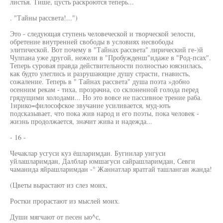
листья. Тише, цусть раскроются теперь...
. "Тайны рассвета!...")
Это - следующая ступень человеческой и творческой эелости,
обретение внутренней свободы в условиях несвободы
элитической. Вот почему в "Тайнах рассвета" лирический ге-)й
Чулпана уже другой, нежели в "Пробужденш"идаже в "Род-псах".
Теперь суровая правда действительности полностью юяснилась,
как будто улеглись и разрушающие душу страсти, гнависть,
сожаление. Теперь в " Тайнах рассвета" душа поэта »добно
осенним рекам - тиха, прозрачна, со склоненной голода перед
грядущими холодами... Но это вовсе не пассивное трение раба.
1ирико=философское звучание усиливается, муд-ють
подсказывает, что пока жив народ и его поэты, пока человек -
жизнь продолжается, значит жива и надежда...
- 16 -
Чечаклар усгуси куз ёшларимдан. Бугинлар унгуси
уйлашларимдан, Далблар юмшагуси сайрашларимдан, Севги
чаманида яйрашларимдан -° Жаннатлар яратгай ташланган жанда!
(Цветы вырастают из слез моих,
Ростки прорастают из мыслей моих.
Души мягчают от песен ыо^с,