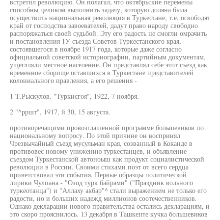
встретил революцию. Он полагал, что октябрьские перемены
способны целиком выполнить задачу, которую доляна была
осуществить национальная революция в Туркестане, т.е. освободят
край от господства завоевателей, дадут право народу свободно
распоряжаться своей судьбой. Эту его радость не смогли омрачить
и постановления 1У съезда Советов Туркестанского края,
состоявшегося в ноябре 1917 года, которые даже согласно
официальной советской историографии, партийным документам,
ущеглляли местное население. Он представлял себе этот съезд как
временное сборище оставшихся в Туркестане представителей
колониального правления, а его решения -
1 Т.Рыскулов. "Туркисгоя", 1922, 7 ноября.
2 "^рршт", 1917, й 30, 15 августа.
противоречащими провозглашенной программе большевиков по
национальному вопросу. По этой причине он воспринял
Чрезвычайный съезд мусульман края, созванный в Коканде в
противовес новому унижению туркестанцев, и объявление
съездом Туркестанской автоноыш как продукт социалистической
революции в России. Своими стихами поэт от всего сердца
приветствовал эти события. Первые образцы политической
лирики Чулпана - "Озод турк байрами" ("Праздник вольного
туркеотанца") и "Аллаху акбар"^ стали выражением не только его
радости, но и больших надежд миллионов соотечественников.
Однако декларации нового правительства остались декларациям, и
это скоро прояснилось. 13 декабря в Ташкенте кучка большевиков