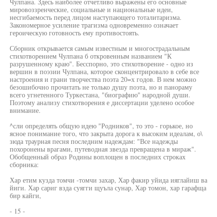
Чулпана. Здесь наиболее отчетливо выражены его основные
мировоззренческие, социальные и национальные идеи,
несгибаемость перед лицом наступающего тоталитаризма.
Закономерное усиление трагизма одновременно означает
героическую готовность ему противостоять.
Сборник открывается самым известным и многострадальным
стихотворением Чулпана б откровенным названием "К
разрушенному краю". Бесспорно, это стихотворение - одно из
вершин в поэзии Чулпана, которое сконцентрировало в себе все
настроения и грани творчества поэта 20=х годов. В нем можно
безошибочно прочитать не только душу поэта, но и панораму
всего угнетенного Туркестана, "биографию" народной души.
Поэтому анализу стихотворения е диссертации уделено особое
внимание.
^сли определять общую идею "Родников", то это - горькое, но
ясное понимание того, что закрыта дорога к высоким идеалам, о\
зюда траурная песня последним надеждам: "Все надежды
похоронены врагами, путеводная звезда превращена в мираж".
Обобщенный образ Родины воплощен в последних строках
сборника:
Хар етим кузда томчи -томчи захар, Хар факир уйида ияглайиш ва
йиги. Хар сариг взда суягги щуъла сунар, Хар томон, хар гарафща
бир кайги,
- 15 -