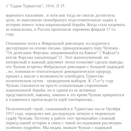
1 "Садои Туркистон", 1914, Л 15.
коренного населения , и хотя они тогда не смогли достигнуть
цели, ео выполнили своеобразнуп подготовительную задачу в
истории нового этапа национальной борьбы. Когда стала назревать
ее новая волна, в России произошли перемены февраля 17-го
года.
Отношение поэта к Февральской револкции лсследувтоя в
диссертации на основе письма, принадлежащего перу Чулпана -
"От делегации Ферганы, направившейся на Кавказ" ("Кафхаз^а
кетгак Фаргона хаиъатиидан")2. Этот малоизученный, но
интересный и важный документ эпохи позволяет сделать выводы,
что Чулпан встретил Фейральскув револщию с большой надеждой
, но, понимая ее относительную демократическую природу,
пришел к мысли о возможности освободить Туркестан
политическим путем - проведением выборов. К 17=г*у году
Чулпан становится не просто сознательным сторонником
национальной борьбы, но и одним из ее активных
представителей; наконец, именно в это время Чулпан превратился
в пламенного пропагандиста идей пантюркизма...
Политический строй, сложившийся в Туркестане после Октября
1917 года, определил вен доследувцую личную и творческую
судьбу Чулпаяа. Поэтому в работе этот чрезвычайно сложный
период нашей истории в связи с темой исследования рассмотрен
особенно подробно. Мы видам, вначале Чулпан с надеждой