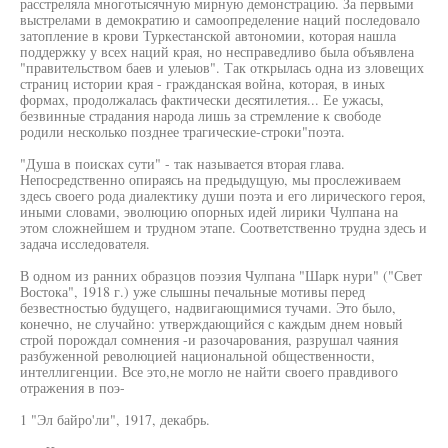
расстреляла многотысячную мирную демонстрацию. За первыми
выстрелами в демократию и самоопределение наций последовало
затопление в крови Туркестанской автономии, которая нашла
поддержку у всех наций края, но несправедливо была объявлена
"правительством баев и улеыов". Так открылась одна из зловещих
страниц истории края - гражданская война, которая, в иных
формах, продолжалась фактически десятилетия... Ее ужасы,
безвинные страдания народа лишь за стремление к свободе
родили несколько позднее трагические-строки"поэта.
"Душа в поисках сути" - так называется вторая глава.
Непосредственно опираясь на предыдущую, мы прослеживаем
здесь своего рода диалектику души поэта и его лирического героя,
иными словами, эволюцию опорных идей лирики Чулпана на
этом сложнейшем и трудном этапе. Соответственно трудна здесь и
задача исследователя.
В одном из ранних образцов поэзия Чулпана "Шарк нури" ("Свет
Востока", 1918 г.) уже слышны печальные мотивы перед
безвестностью будущего, надвигающимися тучами. Это было,
конечно, не случайно: утверждающийся с каждым днем новый
строй порождал сомнения -и разочарования, разрушал чаяния
разбуженной революцией национальной общественности,
интеллигенции. Все это,не могло не найти своего правдивого
отражения в поэ-
1 "Эл байро'ли", 1917, декабрь.