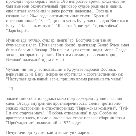
проходит через сердце поэта. Это непростое время, когда еще не
был вынесен окончательный приговор судьбе родины и нации,
еще питает колебания и даже ростки надежды... Орсвда и
созданные в 20=е годы оптимистичные стихи "Красный
интернационал", "Заря", цикл в честь Курултая народов Востока в
Баку - "На великом пути", "К светлой звезде", "Дочь узбека",
"Заря борьбь
Йулимизда чуллар, сувлар, денгп^ар, Босгувчисин таниб
булмаслик излар. Шул изларни босиб, денгизлар Кечиб Буюк амал
билан борамиз бизлар. (На нашем лути степи, воды, моря, Следа
хозяев, которых не узнать. По этим следам, пересекая моря,
Великой надеждой идем и мы.)
Чулпан, лично участвовавший в Курултае народов Востока,
вернувшись из Баку, искренне обратился к соотечественникам:
"Наступает день вашей зари, пришло время развязывать узлы!"
- 13 -
эльнейшие события однако мало подтверждали лучшие чаяния
сдей. Отсвда внутренняя противоречивость, смена противопо-
зжных настроений в стихотворениях "Парижская коммуна", "Туй-
I и его старуха мать", "Любовь отшельника" и др. Особенно
арактерен здесь, прямо с начальных строк первый сборник поэ-а
"Пробуждение", вышедший в 1922 году:
Нечун очилди кузим, кайга кетди уйкгларим,..