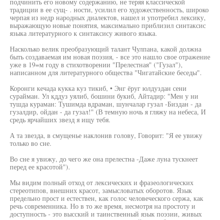
подчинить его новому содержанию, не теряя классической
традиции в ее сущ- . ности, усилил его художественность, широко
черпая из недр народных диалектов, нашел и употребил лексику,
выражающую новые понятия, максимально приблизил синтаксис
языка литературного к синтаксису живого языка.
Насколько велик преобразующий талант Чулпана, какой должна
быть создаваемая им новая поэзия, - все это нашло свое отражение
уже в 19=м году в стихотворении "Прелестная" ("Гузал"),
написанном для литературного общества "Чигатайские беседы".
Коронги кечада кукка куз тикиб, • Энг ёруг юлдуздан сени
сурайман. Ул кддуз уялиб, бошини букиб, Айтадир: "Мен у ни
тушда кураман: Тушимда вдраман, шунчалар гузал -Биздан - да
гузалдир, ойдан - да гузал!" (В темную ночь я гляжу на небеса, И
средь ярчайших звезд я ищу тебя.
А та звезда, в смущенье наклонив голову, Говорит: "Я ее увижу
только во сне.
Во сне я увижу, до чего же она прелестна -Даже луна тускнеет
перед ее красотой").
Мы видим полный отход от лексических и фразеологических
стереотипов, внешних красот, замысловатых оборотов. Язык
предельно прост и естествен, как голос человеческого сержа, как
речь современника. Но в то же время, несмотря на простоту и
доступность - это высский и таинственный язык поэзии, живых