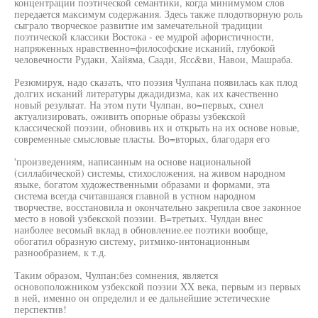
концентрации поэтической семантики, когда минимумом слов
передается максимум содержания. Здесь также плодотворную роль
сыграло творческое развитие им замечательной традиции
поэтической классики Востока - ее мудрой афористичности,
напряженных нравственно=философские исканий, глубокой
человечности Рудаки, Хайяма, Саади, Ясс&ви, Навои, Машраба.
Резюмируя, надо сказать, что поэзия Чулпана появилась как плод
долгих исканий литературы джадидизма, как их качественно
новый результат. На этом пути Чулпан, во=первых, схнел
актуализировать, оживить опорные образы узбекской
классической поэзии, обновивь их и открыть на их основе новые,
современные смысловые пласты. Во=вторых, благодаря его
'произведениям, написанным на основе национальной
(силлабической) системы, стихосложения, на живом народном
языке, богатом художественными образами и формами, эта
система всегда считавшаяся главной в устном народном
творчестве, восстановила и окончательно закрепила свое законное
место в новой узбекской поэзии. В=третьих. Чулдан внес
наиболее весомый вклад в обновление.ее поэтики вообще,
обогатил образную систему, ритмико-интонационным
разнообразием, к т.д.
Таким образом, Чулпан;без сомнения, является
основоположником узбекской поэзии XX века, первым из первых
в ней, именно он определил и ее дальнейшие эстетические
перспектив!