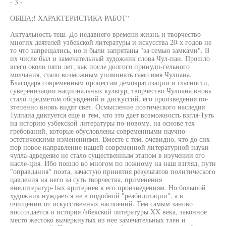
- 3 -
ОБЩА;! ХАРАКТЕРИСТИКА РАБОТ''
Актуальность теш. До недавнего времени жизнь и творчество
многих деятелей узбекской литературы и искусства 20-х годов не
то что запрещались, но и были запрятаны "за семью замками". В
их числе был и замечательный художник слова Чул-пан. Прошло
всего около пяти лет, как после долгого принуди-гельного
молчания, стало возможным упоминать само имя Чулпана.
Благодаря современным процессам демократизации и гласности,
суверенизации национальных культур, творчество Чулпана вновь
стало предметом обсувдений и дискуссий, его произведения по-
зтепенно вновь видят свет. Осмысление поэтического наследия
1улпана диктуется еще и тем, что это дает возможность взгля-1уть
на историю узбекской литературы по-новому, на основе тех
гребований, которые обусловлены современными научно-
эстетическими изменениями. Вместе с тем, очевидно, что до сих
пор новое направление нашей современной литературной науки -
чулла-адведеяие не стало существенным этапом в изучении его
насле-ция. Ибо пошло во многом по ложному на наш взгляд, пути
"оправдания" поэта, зачастую принятия результатов политического
цавления на него за суть творчества, применения
внелитератур-1ых критериев к его произведениям. Но большой
художник нуждается не в подобной "реабилитации", а в
очищении от искусственных наслоений. Тем самым заново
воссоздается и история /збекской литературы XX века, законное
место жестоко вычеркнутых из нее замечательных тлен и