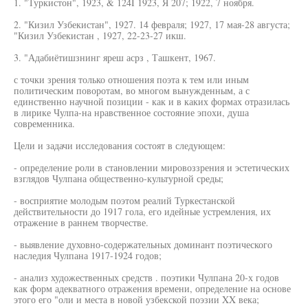
1. "Туркистон", 1923, & 124I 1923, Я 207; 1922, 7 ноября.
2. "Кизил Узбекистан", 1927. 14 февраля; 1927, 17 мая-28 августа;
"Кизил Узбекистан , 1927, 22-23-27 икш.
3. "Адабиётишзнинг яреш асрз , Ташкент, 1967.
с точки зрения только отношения поэта к тем или иным
политическим поворотам, во многом вынужденным, а с
единственно научной позиции - как и в каких формах отразилась
в лирике Чулпа-на нравственное состояние эпохи, душа
современника.
Цели и задачи исследования состоят в следующем:
- определение роли в становлении мировоззрения и эстетических
взглядов Чулпана общественно-культурной среды;
- восприятие молодым поэтом реалий Туркестанской
действительности до 1917 гола, его идейные устремления, их
отражение в раннем творчестве.
- выявление духовно-содержательных доминант поэтического
наследия Чулпана 1917-1924 годов;
- анализ художественных средств . поэтики Чулпана 20-х годов
как форм адекватного отражения времени, определение на основе
этого его "оли и места в новой узбекской поэзии XX века;