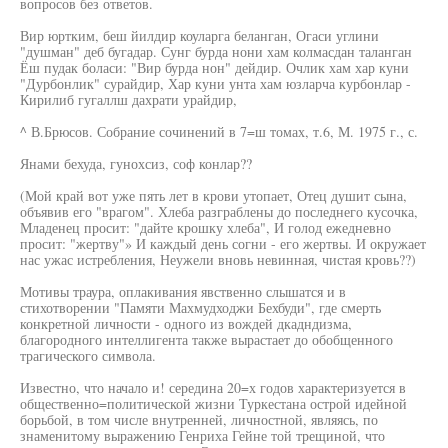
вопросов без ответов.
Вир юртким, беш йилдир коуларга беланган, Огаси углини
"душман" деб бугадар. Сунг бурда нони хам колмасдан таланган
Ёш пудак боласи: "Вир бурда нон" дейдир. Очлик хам хар куни
"Дурбонлик" сурайдир, Хар куни унта хам юзларча курбонлар -
Кирилиб гугаллш дахрати урайдир,
^ В.Брюсов. Собрание сочинений в 7=ш томах, т.6, М. 1975 г., с.
Янами бехуда, гунохсиз, соф конлар??
(Мой край вот уже пять лет в крови утопает, Отец душит сына,
объявив его "врагом". Хлеба разграблены до последнего кусочка,
Младенец просит: "дайте крошку хлеба", И голод ежедневно
просит: "жертву"» И каждый день согни - его жертвы. И окружает
нас ужас истребления, Неужели вновь невинная, чистая кровь??)
Мотивы траура, оплакивания явственно слышатся и в
стихотворении "Памяти Махмудходжи Бехбуди", где смерть
конкретной личности - одного из вождей дкадндизма,
благородного интеллигента также вырастает до обобщенного
трагического символа.
Известно, что начало и! середина 20=х годов характеризуется в
общественно=политической жизни Туркестана острой идейной
борьбой, в том числе внутренней, личностной, являясь, по
знаменитому выражению Генриха Гейне той трещиной, что