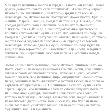
5 пэ нраву истинные заботы и страдания поэта, он вправе 1льнее
других демонстрировать свой "оптимизм". И если это-у' строю
нужна лишь "партийная" - плакатно=нарядная, хва-эбная
литература, го, Чулпан также "мастерски" может писать Зды", о
Ленине, Марксе, Сталине, съезда?: партии и т.д. Оче-вдно, так
следует рассматривать в сборнике "Десять лет ез Ленина",
"Октябрь", "ХУ1-Й" и др. Если ортодоксальные арксистскпе
критики критиковали "Чулпана за то, что, оплывая природу, он
уходит в "идеализм", "натуралистичность", пессимизм", то теперь
он стал якобы создателем "несрав-енных образцов советской
литературы, который даже в хму-ой осенней природе будто бы
видит только торжество, социа-истичес'"!е ценности, в бурных
течениях рек - нарастание лассовой борьбы в условиях победа
социализма...
Заставив замолчать истинный голос Чулпана, уничтожив го как
поэта, сталинизм вскоре уничтожил его физически, сбавившись
таким образом от опасного "врага", который в ;юбой момент
может показать свое истинное лицо "очернителя", [менно страх
перед большим и честным талантом заставлял юлее, чем полвека
скрывать это преступление. Но уничтожив самого Чулпана как
"врага народа", его истинные враги ге смогли отлучить поэта от
национальной культуры, поэтому вновь ожило его слово, от
которых веет жаждой свободы, гезависимости, национального и
человеческого достоинства. Ножно сказать, что Чулпан ныне
снова возглавил узбекскую юэзию XX века по праву великого
художника, борца и гуманиста.