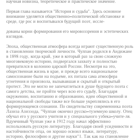
научная новизна, теоретическое и практическое значение.
Первая глава называется "История и судьба". Здесь основное
внимание уделяется общественно=политической обстановке и
среде, где рос и воспитывался будущий поэт, иссле-
дованы корни формирования его мировоззрения и эстетических
взглядов.
Эпоха, общественная атмосфера всегда играют существенную роль
в становлении творческой личности. Чулпан родился в Андижане
в 1898 году, когда край, уже в который раз за свою сложную
многовековую историю, подвергался захвату и полностью
превратился в колонию царской России. Несмотря на это,
общественная жизнь в крае, и прежде всего национальное
самосознание были на подъеме, их питала сама атмосфера
угнетения и произвола, вызывавшая и скрытый и открытый
протест. Это не могло не запечатлеться в душе будущего поэта с
самого детства, не пройти через всю его судьбу, Благодаря
окружению, воспитанию и образованию, идеи общественной и
национальной свободы также все больше укреплялись в его
формирующемся сознании. По свидетельству современника поэта
Лазиза Азиззода, "Чулпан окончил русско=туземную школу. Отец
обучал его у русского учителя и у специального узбека=учите-ля.
Вдумчивый Чулпан уже в 1912 году начал эффективно
использовать русскую литературу. Благодаря своей усидчивости и
настойчивости отца, он хорошо освоил языки, литературу,
историю, философию и другие науки"1. Так как на становление