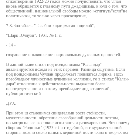
стихотворений 1922-23 годов можно почувствовать, что 'лпан
вновь обращается к главному пути джадидизма, к юли о том, что
общественной, национальной свободы можно >стигнуть"если"не
политически, то только через просвещение,
? Х.Болтабаев. "Талабни кщдирмаган шщилоб",
"Шарк Юлдузи", 1931, № I, с.
- 14 -
сохранение и накопление национальных духовных ценностей.
В данной главе стихи под псевдонимом "Каландар"
анализируются исходя из этих перемен. Разница ощутима. Если
под псевдонимом Чулпан продолжает появляться лирика, здссь
преобладают личностные душевные коллизии, го в стихах "Калан-
дара" отношение к действительности выражено более
непосредственно и поэтому преобладает дидактический,
публицистический
ДУХ.
При этом ш становимся свидетелями роста стойкости,
мужественности, обретение своеобразной цельности поэтом,
несмотря на все жестокие испытания и разочарования. Вот почему
сборник "Родники" (1923 г.) и с идейной, и с художественной
стороны можно смело назвать вершиной поэтического творчества