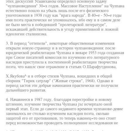
этих дискуссий Усыанханоы определил основную задачу
"чулпановедення" 30=х годов. Массовое Наступление" на Чулпана
естественно пошло на убыль лишь после его физического
уничтожения в 1938 году как "врага народа". В 40=е - 50=е годы
имя поэта практически не упоминалось, ибо ему и в самом деле
не было места в победившей "пролетарской литературе",
искажавшей действительность в угоду примитивной и ложной
идеологии сталинизма.
3. В период "оттепели", некоторые общественные изменения
открыли новую страницу и в истории чулпановедения: после
юридической реабилитации Чулпана в январе 1953 года созданная
при Союзе писателей комиссия по изучению его литературного
наследия приступила к постепенной реабилитации творчества
поэта, что нашлс свое отражение в статьях О.Шарафутдинова,
X.Якубова^ и в отборе стихов Чулпана, вошедших в общий
сборник "Тирик сатрлар" ("Живые строки", 1968). Однако в
период застоя эти добрые начинания практически не получили
дальнейшего развитая.
4. Начавиееся в 1987 году, благодаря перестройке и новому
штлению, изучение творчества Чулпана jxe исчерпало оной
первый этап. Если до самого недавнего времени чулпанове-деяие
занималось не столько изучением наследия поэта, сколько
защитой его от противников, то теперь наконец=то оно стоит
перед возможностью проводить полноценнне исследования не