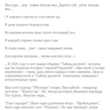
Яна кдш... цор - кафан ёпилди яна, Даргага туй...уйлн тошлди
яна...
(У каждого сироты из глаз капает яд,
В доме каждого бедняка плач.
На каждом желтом лице гаснет последний луч,
В каждой стороне только одно горе.
И снова зима... снег - саван накрывает вновь,
Для вороны праздник... вновь нашлась игра...)
...В 1926 году в свет вышел сборник "Тайны рассвета", котором
как бы отражена история "горений^терзаний", обре-ений и потерь
лирического - героя, сына своего народа и воего времени, Цели и
стремления поэта в "Тайнах рассвета" ознательны, очевидны с
вступительных строк:
Вир эсиб утдилар "Уйгониш" еллари, Вир кайнаб - тошдилар
куз=ёши - "Було1у1ар". Ай, тонгда цалтираб уйнашкон япровдар
Тек туринг, ёйилсин энди...
"Тонг сирлари!" (Было одно дуновение ветра - "Пробуждение",
Было одно кипение слез -"Родники", На заре трепещут, играя,