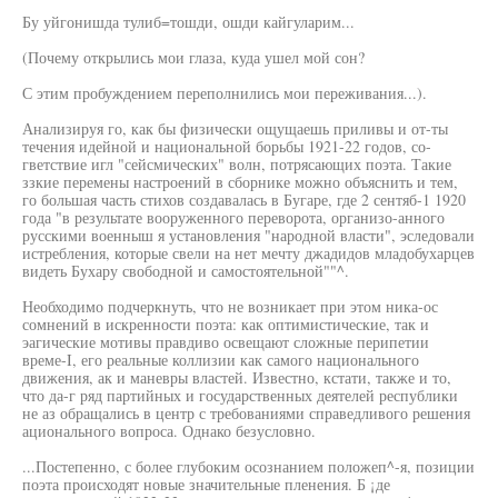
Бу уйгонишда тулиб=тошди, ошди кайгуларим...
(Почему открылись мои глаза, куда ушел мой сон?
С этим пробуждением переполнились мои переживания...).
Анализируя го, как бы физически ощущаешь приливы и от-ты
течения идейной и национальной борьбы 1921-22 годов, со-
гветствие игл "сейсмических" волн, потрясающих поэта. Такие
ззкие перемены настроений в сборнике можно объяснить и тем,
го большая часть стихов создавалась в Бугаре, где 2 сентяб-1 1920
года "в результате вооруженного переворота, организо-анного
русскими военныш я установления "народной власти", эследовали
истребления, которые свели на нет мечту джадидов младобухарцев
видеть Бухару свободной и самостоятельной""^.
Необходимо подчеркнуть, что не возникает при этом ника-ос
сомнений в искренности поэта: как оптимистические, так и
эагические мотивы правдиво освещают сложные перипетии
време-I, его реальные коллизии как самого национального
движения, ак и маневры властей. Известно, кстати, также и то,
что да-г ряд партийных и государственных деятелей республики
не аз обращались в центр с требованиями справедливого решения
ационального вопроса. Однако безусловно.
...Постепенно, с более глубоким осознанием положеп^-я, позиции
поэта происходят новые значительные пленения. Б ¡де