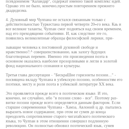
псевдонимом "Каландар", содержат именно такой комплекс идей.
Однако это не было, конечно,простым повторением прежнего
дкадидизма.
4. Духовный мир Чулпана не остался связанным только с
действительностью Туркестана первой четверти 20=го века. Каь и
все великие таланты, Чулпан смог подняться над своим временем,
над его преходящими событиями. И, как следствие эте го,
появились великолепные образцы философской лирики, при-
зыващие человека к постоянной духовной свободе и
нравственно?.^ совершенствованию, как залогу будущих
благотворных перемен. Именно эти произведения поэта в
основном оказались наиболее прозорливыми и легли в золотой
фонд национального сознания и культуры.
Третья глава диссертации - "БескраШие горизонты поэзии..." -
посвящена вкладу Чулпана в узбекскую поэзию, особенностям его
поэтики, месту и роли поэта в узбекской литературе XX века.
Это проявляется прежде всего в поэтическом языке. И это,
конечно, не случайно, ибо "в поэзии слово - все". Поэтому раз-
витке поэзии прежде всего определяется данным фактором. Если
старшие современники Чулпана - Хамза, Авлоний ц др. пытались
выразить новое содержание, при-этом не сумев до конца
преодолеть сопротивление старого чигатайского поэтического
языка, то Чулпан в этом отношении совершил подлинную
революцию. Он полностью обновил поэтический язык, сумев