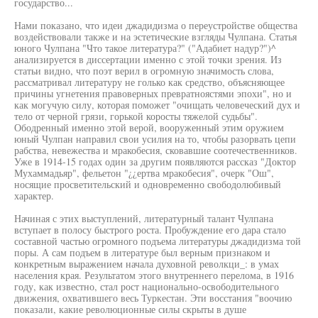
государство...
Нами показано, что идеи джадидизма о переустройстве общества
воздействовали также и на эстетические взгляды Чулпана. Статья
юного Чулпана "Что такое литература?" ("Адабиет надур?")^
анализируется в диссертации именно с этой точки зрения. Из
статьи видно, что поэт верил в огромную значимость слова,
рассматривал литературу не голько как средство, объясняющее
причины угнетения правоверных превратноястями эпохи", но и
как могучую силу, которая поможет "очищать человеческий дух и
тело от черной грязи, горькой коросты тяжелой судьбы".
Ободренный именно этой верой, вооруженный этим оружием
юный Чулпан направил свои усилия на то, чтобы разорвать цепи
рабства, невежества и мракобесия, сковавшие соотечественников.
Уже в 1914-15 годах один за другим появляются рассказ "Доктор
Мухаммадьяр", фельетон "¿¿ертва мракобесия", очерк "Ош",
носящие просветительский и одновременно свободолюбивый
характер.
Начиная с этих выступлений, литературный талант Чулпана
вступает в полосу быстрого роста. Пробуждение его дара стало
составной частью огромного подъема литературы джадидизма той
поры. А сам подъем в литературе был верным признаком и
конкретным выражением начала духовной револкци_: в умах
населения края. Результатом этого внутреннего перелома, в 1916
году, как известно, стал рост национально-освободительного
движения, охватившего весь Туркестан. Эти восстания "воочию
показали, какие революционные силы скрыты в душе