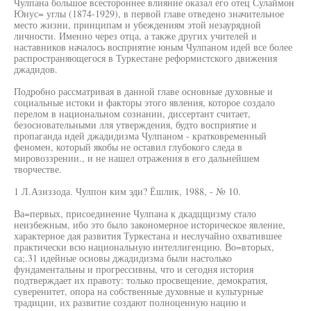
Чулпана большое всестороннее влияние оказал его отец Сулаймон
Юнус= углы (1874-1929), в первой главе отведено значительное
место жизни, принципам и убеждениям этой незаурядной
личности. Именно через отца, а также других учителей и
наставников началось восприятие юным Чулпаном идей все более
распространяющегося в Туркестане реформистского движения
джадидов.
Подробно рассматривая в данной главе основные духовные и
социальные истоки и факторы этого явления, которое создало
перелом в национальном сознании, диссертант считает,
безосновательными лля утверждения, будто восприятие и
пропаганда идей джадидизма Чулпаном - кратковременный
феномен, который якобы не оставил глубокого следа в
мировоззрении., и не нашел отражения в его дальнейшем
творчестве.
1 Л.Азиззода. Чулпон ким эди? Ёшлик, 1988, - № 10.
Ва=первых, присоединение Чулпана к дкадцщизму стало
неизбежным, ибо это было закономерное историческое явление,
характерное дая развития Туркестана и неслучайно охватившее
практически всю национальную интеллигенцию. Во=вторых,
са;.31 идейные основы джадидизма были настолько
фундаментальны и прогрессивны, что и сегодня история
подтверждает их правоту: только просвещение, демократия,
суверенитет, опора на собственные духовные и культурные
традиции, их развитие создают полноценную нацию и