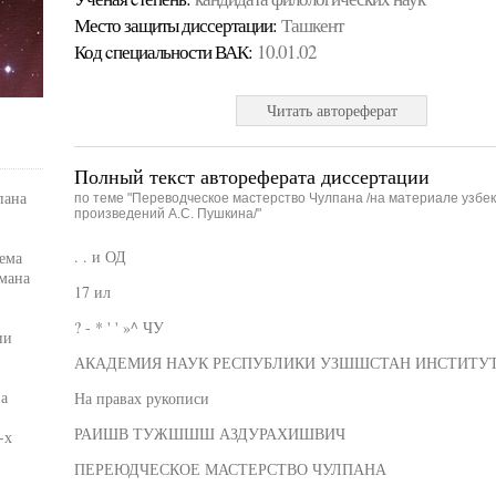
Место защиты диссертации:
Ташкент
Код cпециальности ВАК:
10.01.02
Читать автореферат
Полный текст автореферата диссертации
пана
по теме "Переводческое мастерство Чулпана /на материале узбек
произведений А.С. Пушкина/"
. . и ОД
ема
мана
17 ил
? - * ' ' »^ ЧУ
ии
АКАДЕМИЯ НАУК РЕСПУБЛИКИ УЗШШСТАН ИНСТИТУТ
ва
На правах рукописи
РАИШВ ТУЖШШШ АЗДУРАХИШВИЧ
-х
ПЕРЕЮДЧЕСКОЕ МАСТЕРСТВО ЧУЛПАНА