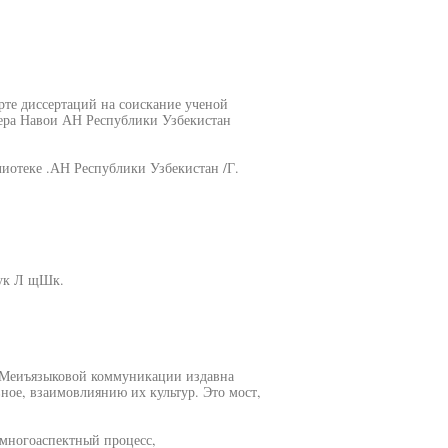
рте диссертаций на соискание ученой
шера Навои АН Республики Узбекистан
иотеке .АН Республики Узбекистан /Г.
аук Л щШк.
д Меиъязыковой коммуникации издавна
ное, взаимовлиянию их культур. Это мост,
многоаспектный процесс,