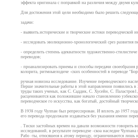
эффекта оригинала с поправкой на различия между двумя кул
Для достижения этой цели необходимо было решить следующ
задачи:
- выявить.исторические и творческие истоки переводческой ин
- исследовать эволюционно-хронологический срез развития пе
- определить степень адекватности художественно-стилистиче
переводов;
- проанализировать приемы и способы передачи своеобразия
колорита, ритмоыелодиче -ских особенностей в переводе "Бор
ручная новизна исследование. Изучение переводческого насле
Перше значительные работы в этой направлении появились в 3
труды таких ученых, как С. Саддик, С. Хусейн, С. Паластров1
расцениваются как положившие начало становлению узбекско
переводческое го искусства, как богатый, достойный творческ
В 1938 году Чулпан был репрессирован. И вплоть до 1957 год
его перевода продолжали издаваться без указания имени пере
. Тиски застойных времен на давали возможности говорить 
исследований, в результате переводче -скоа наследие Чулпан
Рабо -ты, отюсяшеоя к атому периоду, ограничиваются лишь 