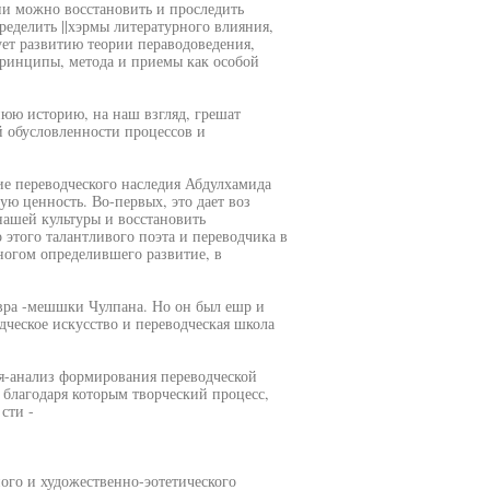
и можно восстановить и проследить
ределить ||хэрмы литературного влияния,
ует развитию теории пераводоведения,
принципы, метода и приемы как особой
юю историю, на наш взгляд, грешат
 обусловленности процессов и
ие переводческого наследия Абдулхамида
ую ценность. Во-первых, это дает воз
нашей культуры и восстановить
 этого талантливого поэта и переводчика в
ногом определившего развитие, в
вра -мешшки Чулпана. Но он был ешр и
одческое искусство и переводческая школа
ся-анализ формирования переводческой
 благодаря которым творческий процесс,
сти -
го и художественно-эотетического