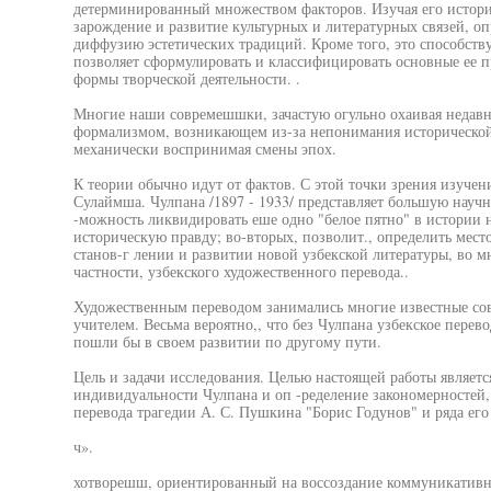
детерминированный множеством факторов. Изучая его истори
зарождение и развитие культурных и литературных связей, оп
диффузию эстетических традиций. Кроме того, это способств
позволяет сформулировать и классифицировать основные ее 
формы творческой деятельности. .
Многие наши совремешшки, зачастую огульно охаивая недавн
формализмом, возникающем из-за непонимания исторической
механически воспринимая смены эпох.
К теории обычно идут от фактов. С этой точки зрения изучен
Сулаймша. Чулпана /1897 - 1933/ представляет большую научн
-можность ликвидировать еше одно "белое пятно" в истории 
историческую правду; во-вторых, позволит., определить место
станов-г лении и развитии новой узбекской литературы, во м
частности, узбекского художественного перевода..
Художественным переводом занимались многие известные со
учителем. Весьма вероятно,, что без Чулпана узбекское перев
пошли бы в своем развитии по другому пути.
Цель и задачи исследования. Целью настоящей работы являет
индивидуальности Чулпана и оп -ределение закономерностей,
перевода трагедии А. С. Пушкина "Борис Годунов" и ряда его 
ч».
хотворешш, ориентированный на воссоздание коммуникативно