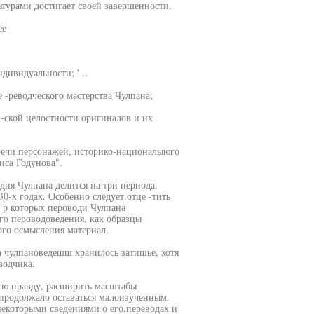
ьтурами достигает своей завершенности.
ее
дивидуальности; ' ..
 -реводческого мастерства Чулпана;
 -ской целостности оригиналов и их
 речи персонажей, историко-националыюго
иса Годунова".
дия Чулпана делится на три периода.
0-х годах. Особенно следует.отце -тить
, р которых пероводи Чулпана
го пероводоведения, как образцы
ого осмысления материал.
а чулпановедешш хранилось затишье, хотя
водчика.
всю правду, расширить масштабы
а продолжало оставаться малоизученным.
некоторыми сведениями о его,переводах и