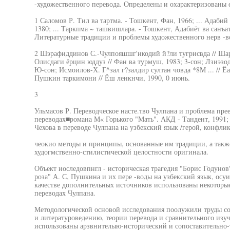
-художественного перевода. Определены и охарактеризованы е
1 Саломов Р. Тил ва тартма. - Тошкент, Фан, 1966; ... Адабий
1380; ... Таркпма ~ ташвишлара. - Тошкент, Адабиёт ва санъа
Литературные традиции и проблемы художественного нерв -вод
2 Шэрафиддинов С.-Чулпояшшг'икодий й?ли тугрисвда // Шарк
Олисдаги ёрцин юддуз // Фан ва турмуш, 1983; 3-сон; Лзиэзод
Ю-сон; Исмоилов-Х. Г^зал г?залдир султан човда *8М ... // Ёа
Пушкин таркимони // Ёш ленкнчи, 1990, 0 июнь.
3
Ульмасов Р. Переводческое насте.тво Чулпана и проблема пре
переводах■романа М« Горького "Мать". АКД - Тандент, 1991;
Чехова в переводе Чулпана на узбекский язык /герой, конфлик
чеокио методы и принципы, основанные им традиции, а такж
худогмственно-стилистической целостности оригинала.
Объект иоследовпнгл - историческая трагедия "Борис Годунов
роза" А. С, Пушкина и их пере -воды на узбекский язык, осу
качестве дополнительных источников использованы некоторые
переводах Чулпана.
Методологической основой исследования поолужили труды со
и литературоведению, теории перевода и сравнительного изуч
использованы арзвнителыю-исторический и сопоставительно-