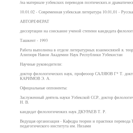
/на материале узбекских переводов поэтических.и драматиче
10.01.02 - Современная узбекская литература 10.01,01 - Русск
АВТОРЕФЕРАТ
диссертации на соискание ученой степени кандидата филолог
Ташкент - 1993
Работа выполнена в отделе литературных взаимосвязей я. тео
Алипюрв Навои Академии Наук Республики Узбекистан
Научные руководители:
доктор филологических наук, профеооор САЛЯЮВ Г* Т. докт
КАРИМОВ Э. А.
Официальные оппоненты:
Заслуженный деятель науки Узбекской ССР, доктор филоло
Н. В.
кандидат филологичеоких наук ДКУРАЕВ Т. Р.
Ведущая организация - Кафедра теории и практики перевода 
педагогического института им. Низами