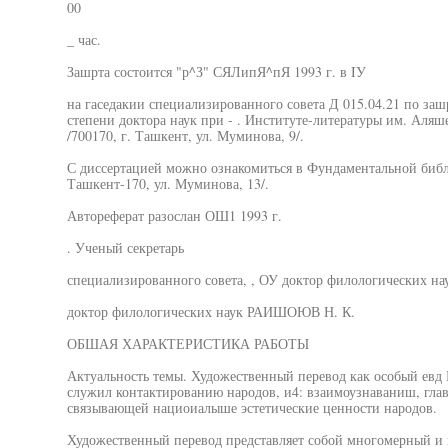
00
_ час.
Зашрта состоится "р^З" СЯЛипЯ^пЯ 1993 г. в IУ
на гаседакии специализированного совета Д 015.04.21 по заш
степени доктора наук при - . Институте-литературы им. Аля
/700170, г. Ташкент, ул. Муминова, 9/.
С диссертацией можно ознакомиться в Фундаментальной библ
Ташкент-170, ул. Муминова, 13/.
Автореферат разослан ОШ1 1993 г.
. Ученый секретарь
специализированного совета, , ОУ доктор филологических н
доктор филологических наук РАИШОЮВ Н. К.
ОБШАЯ ХАРАКТЕРИСТИКА РАБОТЫ
Актуальность темы. Художественный перевод как особый ев
служил контактированию народов, и4: взаимоузнаваниш, глав
связывающей нациоиалыше эстетические ценности народов.
Художественный перевод представляет собой многомерный и 