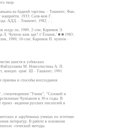
го твор-
 аньана ва бадиий тартлма. - Тошкент, Фан,
т нашриёти, 1933; Саля-мов Г.
а. АДД. - Тошкент, 1982. . .
 юлду-зи, 1989, 2-сон; Каримов Э.
а Л. Чулпон ким эди? // Ёпшик,' ■ ■ 1983,
лик, 1989, 10-сон; Каримов Н. чулпон -
емстве шюстя в узбекских
 Файзуллаева М. Новеллистика А. П.
т, концеп -цня/. Ш - Ташкент, 1991.
е приемы и способы воссоздания
", стихотворения "Узник", "Соловей и
ирствлонше Чулпаном в 30-е годы. В
 произ -ведения русских писателей в
ветских и зарубежных ученых по эстетике
ения литератур. В работе в основном
типоло -гический методы.