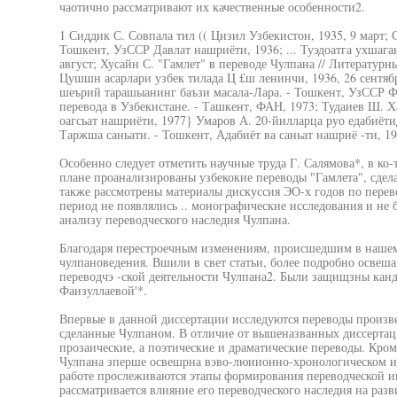
чаотично рассматривают их качественные особенности2.
1 Сиддик С. Совпала тил (( Цизил Узбекистон, 1935, 9 март;
Тошкент, УзССР Давлат нашриёти, 1936; ... Туэдоатга ухшаган
август; Хусайн С. "Гамлет" в переводе Чулпана // Литературны
Цушшн асарлари узбек тилада Ц £ш ленинчи, 1936, 26 сентяб
шеърий тарашыанинг баъзи масала-Лара. - Тошкент, УзССР Ф
перевода в Узбекистане. - Ташкент, ФАН, 1973; Тудаиев Ш. Х
оагсьат нашриёти, 1977} Умаров А. 20-йилларца руо едабиёт
Таржша саньати. - Тошкент, Адабиёт ва саньат нашриё -ти, 19
Особенно следует отметить научные труда Г. Салямова*, в к
плане проанализированы узбекокие переводы "Гамлета", сде
также рассмотрены материалы дискуссия ЭО-х годов по перево
период не появлялись .. монографические исследования и не 
анализу переводческого наследия Чулпана.
Благодаря перестроечным изменениям, происшедшим в нашем
чулпановедения. Вшили в свет статьи, более подробно осве
переводчэ -ской деятельности Чулпана2. Были защищзны канд
Фаизуллаевой'*.
Впервые в данной диссертации исследуются переводы произве
сделанные Чулпаном. В отличие от вышеназванных диссертац
прозаические, а поэтические и драматические переводы. Кроме
Чулпана зперше освешрна вэво-люиионно-хронологическом и
работе прослеживаются этапы формирования переводческой ин
рассматривается влияние его переводческого наследия на разв