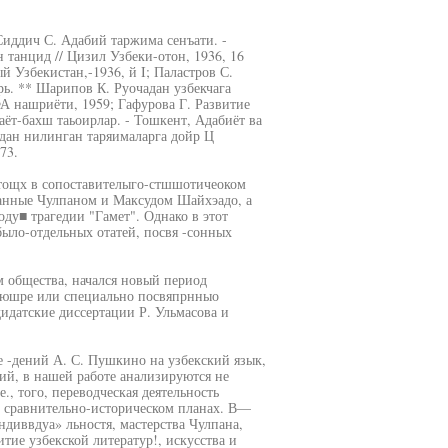
 Сиддич С. Адабий таржима сенъати. -
 танцид // Цизил Узбеки-отон, 1936, 16
й Узбекистан,-1936, й I; Паластров С.
рь. ** Шарипов К. Руочадан узбекчага
А нашриёти, 1959; Гафурова Г. Развитие
аёт-бахш таьоирлар. - Тошкент, Адабиёт ва
идан нилинган таряималарга дойр Ц
73.
о-тощх в сопоставителыго-стшшотичеоком
ланные Чулпаном и Максудом Шайхэадо, а
ду■ трагедии "Гамет". Однако в этот
было-отдельных отатей, посвя -сонных
 общества, начался новый период
шаюшре или специально посвяпрнныо
идатские диссертации Р. Ульмасова и
 -дений А. С. Пушкино на узбекский язык,
ий, в нашей работе анализируются не
., того, переводческая деятельность
 сравнительно-историческом планах. В—
диввдуа» льностя, мастерства Чулпана,
итие узбекской литератур!, искусства и