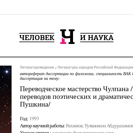
Литературоведение
Литература народов Российской Федерации 
автореферат диссертации по филологии, специальность ВАК 
диссертация на тему:
Переводческое мастерство Чулпана /
переводов поэтических и драматиче
Пушкина/
Год:
1993
Автор научной работы:
Рахимов, Тулкинжон Абдурахимо
Ученая cтепень:
кандидата филологических наук