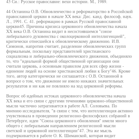
43 Си.: Русское православие: вехи истории. М., 1989.
44 Останина О.В. Обновленчество и реформаторство в Российской
православной церкви в начале XX века: Дис. канд. философ, наук.
Л., 1991. С. 41. реформацию в рамках Русской православной
церкви45. Причины кризиса церковного обновленчества начала
XX века О.В. Останина видит в несостоявшемся "союзе
либерального духовенства с околоцерковной интеллигенцией",
критически отнесшейся к обновленческому движению. И.В.
Симонов, напротив считает, разделение обновленческих групп
формальным, поскольку представителей христианского
социализма и либерально-обновленческого движения, объединяло
то, что "идеальной формой общественной организации они
считали церковь, а основным правилом для всех сфер жизни -
единение людей на основе христианской любви к Богу"46. Кроме
того, автор категорически не соглашается с О.В. Останиной в
вопросе о том, что движение не имело никаких значительных
результатов и ни как не повлияло на ход церковной реформы.
Вопрос об идейных истоках церковного обновленчества начала
XX века и его связи с другими течениями церковно-общественной
мысли частично затрагивается в работе АЛ. Соловьева. По
мнению исследователя, "в связи с тем, что интеллигенция активно
учувствовала в проведении религиозно-философских собраний в
Петербурге, идеи "Союза церковного обновления" имели много
общего с либеральным направлением религиозной мысли
светской и церковной интеллигенции"47. Эта же мысль
подчеркивается в работе О. К. Шиманской, которая видит