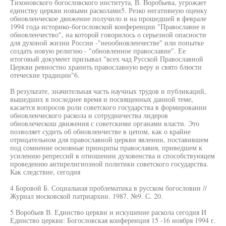
Тихоновского богословского института, В. Воробьева, угрожает
единству церкви новыми расколами5. Резко негативную оценку
обновленческое движение получило и на прошедшей в феврале
1994 года историко-богословской конференции "Православие и
обновленчество", на которой говорилось о серьезной опасности
для духоной жизни России -"неообновленчестве" или попытке
создать новую религию - "обновленное православие". Ее
итоговый документ призывал "всех чад Русской Православной
Церкви ревностно хранить православную веру и свято блюсти
отеческие традиции"6.
В результате, значительная часть научных трудов и публикаций,
вышедших в последнее время и посвященных данной теме,
касается вопросов роли советского государства в формировании
обновленческого раскола и сотрудничества лидеров
обновлеческош движения с советскими органами власти. Это
позволяет судить об обновленчестве в цепом, как о крайне
отрицательном для православной церкви явлении, поставившем
под сомнение основные принципы православия, приведшем к
усилению репрессий в отношении духовенства и способствующем
проведению антирелигиозной политики советского государства.
Как следствие, сегодня
4 Боровой Б. Социальная проблематика в русском богословии //
Журнал московской патриархии. 1987. №9. С. 20.
5 Воробьев В. Единство церкви и искушение раскола сегодня И
Единство церкви: Богословская конференция 15 -16 ноября 1994 г.