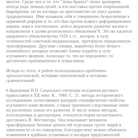
многие. Среди них и те, кто "лишь бранил" своих архиереев,
иногда ради личных целей, и кто восставал против епархиальной
бюрократии, но во взглядах на христианство не ушел дальше
традиционных. Ими называли себя и совершенно безразличные к
церковной реформе и те, кто был против всякого реформирования
церкви, веря в постепенное, хотя и медленное развитие жизни в
направлении к целям религиозного обновления"8. Это же касается
церковного обновленчества 1920-х гг., которое, в силу
особенностей советской модернизации, претерпело определенную
трансформацию. Другими словами, выработка более четкого
понятийного аппарата позволяет ближе подойти к сути
изучаемого явления, поскольку то, что не определено, то
достаточно проблематично в осмыслении.
Исходя из этого, в работе использовались проблемно-
хронологический, историко-генетический и историко-
сравнительный
6 Красников Н.П. Социально-этические воззрения русского
православия в XX веке. К., 1988. С. 21. методы исторического
исследования, позволяющие раскрыть специфические свойства
изучаемого нами явления, а также причинно-следственные связи
на различных этапах его развития. К числу новых методов,
используемых в диссертации, относится теория когнитивного
диссонанса JI. Фестингера. Она показывает механизм
трансформации базовых ценностей отдельных групп людей в
зависимости от их поведения, благодаря чему можно объяснить
изменения в идейных установках и взглядах представителей