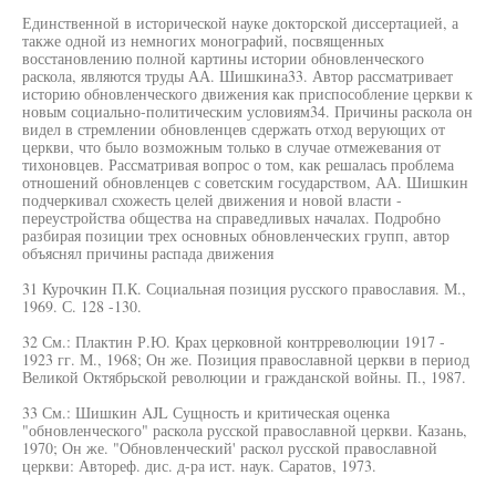
Единственной в исторической науке докторской диссертацией, а
также одной из немногих монографий, посвященных
восстановлению полной картины истории обновленческого
раскола, являются труды АА. Шишкина33. Автор рассматривает
историю обновленческого движения как приспособление церкви к
новым социально-политическим условиям34. Причины раскола он
видел в стремлении обновленцев сдержать отход верующих от
церкви, что было возможным только в случае отмежевания от
тихоновцев. Рассматривая вопрос о том, как решалась проблема
отношений обновленцев с советским государством, АА. Шишкин
подчеркивал схожесть целей движения и новой власти -
переустройства общества на справедливых началах. Подробно
разбирая позиции трех основных обновленческих групп, автор
объяснял причины распада движения
31 Курочкин П.К. Социальная позиция русского православия. М.,
1969. С. 128 -130.
32 См.: Плактин Р.Ю. Крах церковной контрреволюции 1917 -
1923 гг. М., 1968; Он же. Позиция православной церкви в период
Великой Октябрьской революции и гражданской войны. П., 1987.
33 См.: Шишкин AJL Сущность и критическая оценка
"обновленческого" раскола русской православной церкви. Казань,
1970; Он же. "Обновленческий' раскол русской православной
церкви: Автореф. дис. д-ра ист. наук. Саратов, 1973.