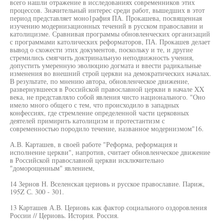
всего нашли отражение в исследованиях современников этих
процессов. Значительный интерес среди работ, вышедших в этот
период представляет моно1рафия ПА. Прокашева, посвященная
изучению модернизационных течений в русском православии и
католицизме. Сравнивая программы обновленческих организаций
с программами католических реформаторов, ПА. Прокашев делает
вывод о схожести этих документов, поскольку и те, и другие
стремились смягчить доктринальную неподвижность учения,
допустить умеренную эволюцию догмата и ввести радикальные
изменения во внешний строй церкви на демократических началах.
В результате, по мнению автора, обновленческое движение,
развернувшееся в Российской православной церкви в начале XX
века, не представляло собой явления чисто национального. "Оно
имело много общего с тем, что происходило в западных
конфессиях, где стремление определенной части церковных
деятелей примирить католицизм и протестантизм с
современностью породило течение, названное модернизмом"16.
А.В. Карташев, в своей работе "Реформа, реформация и
исполнение церкви", напротив, считает обновленческое движение
в Российской православной церкви исключительно
"доморощенным" явлением,
14 Зернов Н. Вселенская цериовь и русское православие. Париж,
195Z С. 300 - 301.
13 Карташев А.В. Цериовь как фактор социального оздоровления
России // Цериовь. История. Россия.