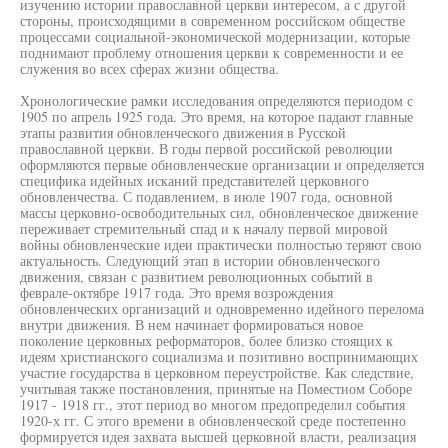
изучению истории православной церкви интересом, а с другой
стороны, происходящими в современном российском обществе
процессами социальной-экономической модернизации, которые
поднимают проблему отношения церкви к современности и ее
служения во всех сферах жизни общества.
Хронологические рамки исследования определяются периодом с
1905 по апрель 1925 года. Это время, на которое падают главные
этапы развития обновленческого движения в Русской
православной церкви. В годы первой российской революции
оформляются первые обновленческие организации и определяется
специфика идейных исканий представителей церковного
обновленчества. С подавлением, в июле 1907 года, основной
массы церковно-освободительных сил, обновленческое движение
переживает стремительный спад и к началу первой мировой
войны обновленческие идеи практически полностью теряют свою
актуальность. Следующий этап в истории обновленческого
движения, связан с развитием революционных событий в
феврале-октябре 1917 года. Это время возрождения
обновленческих организаций и одновременно идейного перелома
внутри движения. В нем начинает формироваться новое
поколение церковных реформаторов, более близко стоящих к
идеям христианского социализма и позитивно воспринимающих
участие государства в церковном переустройстве. Как следствие,
учитывая также постановления, принятые на Поместном Соборе
1917 - 1918 гг., этот период во многом предопределил события
1920-х гг. С этого времени в обновленческой среде постепенно
формируется идея захвата высшей церковной власти, реализация