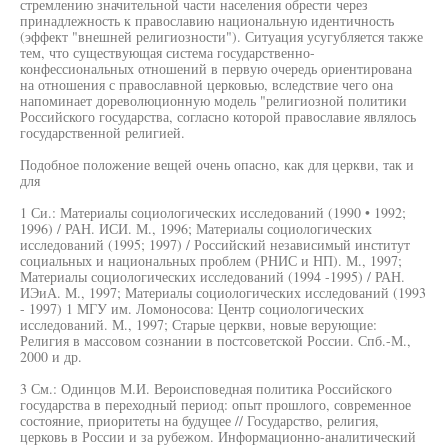
стремлению значительной части населения обрести через
принадлежность к православию национальную идентичность
(эффект "внешней религиозности"). Ситуация усугубляется также
тем, что существующая система государственно-
конфессиональных отношений в первую очередь ориентирована
на отношения с православной церковью, вследствие чего она
напоминает дореволюционную модель "религиозной политики
Российского государства, согласно которой православие являлось
государственной религией.
Подобное положение вещей очень опасно, как для церкви, так и
для
1 Си.: Материалы социологических исследований (1990 • 1992;
1996) / РАН. ИСИ. М., 1996; Материалы социологических
исследований (1995; 1997) / Российский независимый институт
социальных и национальных проблем (РНИС и НП). М., 1997;
Материалы социологических исследований (1994 -1995) / РАН.
ИЭиА. М., 1997; Материалы социологических исследований (1993
- 1997) 1 МГУ им. Ломоносова: Центр социологических
исследований. М., 1997; Старые церкви, новые верующие:
Религия в массовом сознании в постсоветской России. Спб.-М.,
2000 и др.
3 См.: Одинцов М.И. Вероисповедная политика Российского
государства в переходный период: опыт прошлого, современное
состояние, приоритеты на будущее // Государство, религия,
церковь в России и за рубежом. Информационно-аналитический