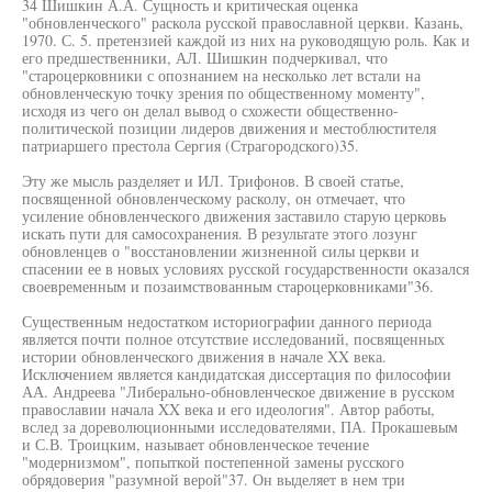
34 Шишкин А.А. Сущность и критическая оценка
"обновленческого" раскола русской православной церкви. Казань,
1970. С. 5. претензией каждой из них на руководящую роль. Как и
его предшественники, АЛ. Шишкин подчеркивал, что
"староцерковники с опознанием на несколько лет встали на
обновленческую точку зрения по общественному моменту",
исходя из чего он делал вывод о схожести общественно-
политической позиции лидеров движения и местоблюстителя
патриаршего престола Сергия (Страгородского)35.
Эту же мысль разделяет и ИЛ. Трифонов. В своей статье,
посвященной обновленческому расколу, он отмечает, что
усиление обновленческого движения заставило старую церковь
искать пути для самосохранения. В результате этого лозунг
обновленцев о "восстановлении жизненной силы церкви и
спасении ее в новых условиях русской государственности оказался
своевременным и позаимствованным староцерковниками"36.
Существенным недостатком историографии данного периода
является почти полное отсутствие исследований, посвященных
истории обновленческого движения в начале XX века.
Исключением является кандидатская диссертация по философии
АА. Андреева "Либерально-обновленческое движение в русском
православии начала XX века и его идеология". Автор работы,
вслед за дореволюционными исследователями, ПА. Прокашевым
и С.В. Троицким, называет обновленческое течение
"модернизмом", попыткой постепенной замены русского
обрядоверия "разумной верой"37. Он выделяет в нем три