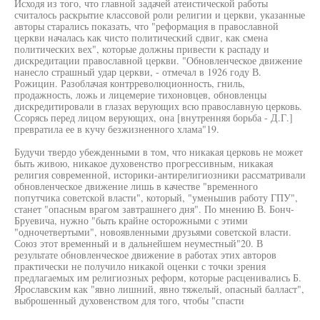
Исходя из того, что главной задачей атеистической работы
считалось раскрытие классовой роли религии и церкви, указанные
авторы старались показать, что "реформация в православной
церкви началась как чисто политический сдвиг, как смена
политических вех", которые должны привести к распаду и
дискредитации православной церкви. "Обновленческое движение
нанесло страшный удар церкви, - отмечал в 1926 году В.
Рожицин. Разоблачая контрреволюционность, гниль,
продажность, ложь и лицемерие тихоновцев, обновленцы
дискредитировали в глазах верующих всю православную церковь.
Ссорясь перед лицом верующих, она [внутренняя борьба - Д.Г.]
превратила ее в кучу безжизненного хлама"19.
Будучи твердо убежденными в том, что никакая церковь не может
быть живою, никакое духовенство прогрессивным, никакая
религия современной, историки-антирелигиозники рассматривали
обновленческое движение лишь в качестве "временного
попутчика советской власти", который, "уменьшив работу ГПУ",
станет "опасным врагом завтрашнего дня". По мнению В. Бонч-
Бруевича, нужно "быть крайне осторожными с этими
"одночетвертыми", новоявленными друзьями советской власти.
Союз этот временный и в дальнейшем неуместный"20. В
результате обновленческое движение в работах этих авторов
практически не получило никакой оценки с точки зрения
предлагаемых им религиозных реформ, которые расценивались Б.
Ярославским как "явно лишний, явно тяжелый, опасный балласт",
выброшенный духовенством для того, чтобы "спасти