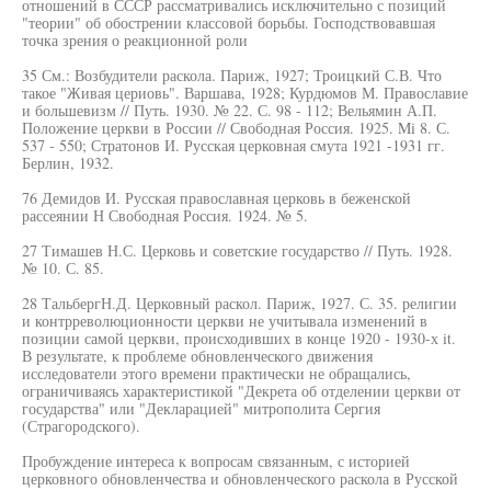
отношений в СССР рассматривались исключительно с позиций
"теории" об обострении классовой борьбы. Господствовавшая
точка зрения о реакционной роли
35 См.: Возбудители раскола. Париж, 1927; Троицкий С.В. Что
такое "Живая цериовь". Варшава, 1928; Курдюмов М. Православие
и большевизм // Путь. 1930. № 22. С. 98 - 112; Вельямин А.П.
Положение церкви в России // Свободная Россия. 1925. Mi 8. С.
537 - 550; Стратонов И. Русская церковная смута 1921 -1931 гг.
Берлин, 1932.
76 Демидов И. Русская православная церковь в беженской
рассеянии Н Свободная Россия. 1924. № 5.
27 Тимашев Н.С. Церковь и советские государство // Путь. 1928.
№ 10. С. 85.
28 ТальбергН.Д. Церковный раскол. Париж, 1927. С. 35. религии
и контрреволюционности церкви не учитывала изменений в
позиции самой церкви, происходивших в конце 1920 - 1930-х it.
В результате, к проблеме обновленческого движения
исследователи этого времени практически не обращались,
ограничиваясь характеристикой "Декрета об отделении церкви от
государства" или "Декларацией" митрополита Сергия
(Страгородского).
Пробуждение интереса к вопросам связанным, с историей
церковного обновленчества и обновленческого раскола в Русской