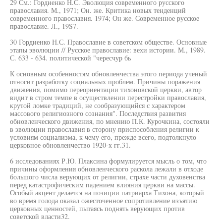
29 См.: Гордиенко Н.С. Эволюция современного русского
православия. М., 1971; Он. же. Критика новых тенденций
современного православия. 1974; Он же. Современное русское
православие. Л., 19S7.
30 Гордиенко Н.С. Православие в советском обществе. Основные
этапы эволюции // Русское православие: вехи истории. М., 1989.
С. 633 - 634. политической "чересчур бь
К основным особенностям обновленчества этого периода ученый
относит разработку социальных проблем. Причины поражения
движения, помимо переориентации тихоновской церкви, автор
видит в стром темпе в осуществлении перестройки православия,
крутой ломке традиций, не сообразующийся с характером
массового религиозного сознания". Последствия развития
обновленческого движения, по мнению П.К. Курочкина, состояли
в эволюции православия в сторону приспособления религии к
условиям социализма, к чему его, прежде всего, подтолкнуло
церковное обновленчество 1920-х гг.31.
6 исследованиях Р.Ю. Плаксина формулируется мысль о том, что
причины оформления обновленческого раскола лежали в отходе
большого числа верующих от религии, страхе части духовенства
перед катастрофическим падением влияния церкви на массы.
Особый акцент делается на позиции патриарха Тихона, который
во время голода оказал ожесточенное сопротивление изъятию
церковных ценностей, пытаясь поднять верующих против
советской власти32.