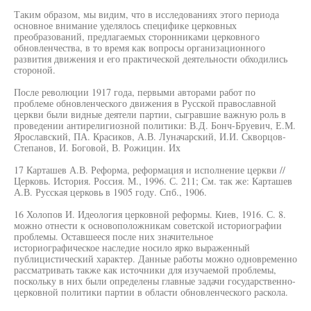
Таким образом, мы видим, что в исследованиях этого периода
основное внимание уделялось специфике церковных
преобразований, предлагаемых сторонниками церковного
обновленчества, в то время как вопросы организационного
развития движения и его практической деятельности обходились
стороной.
После революции 1917 года, первыми авторами работ по
проблеме обновленческого движения в Русской православной
церкви были видные деятели партии, сыгравшие важную роль в
проведении антирелигиозной политики: В.Д. Бонч-Бруевич, Е.М.
Ярославский, ПА. Красиков, А.В. Луначарский, И.И. Скворцов-
Степанов, И. Боговой, В. Рожицин. Их
17 Карташев А.В. Реформа, реформация и исполнение церкви //
Церковь. История. Россия. М., 1996. С. 211; См. так же: Карташев
А.В. Русская церковь в 1905 году. Спб., 1906.
16 Холопов И. Идеология церковной реформы. Киев, 1916. С. 8.
можно отнести к основоположникам советской историографии
проблемы. Оставшееся после них значительное
историографическое наследие носило ярко выраженный
публицистический характер. Данные работы можно одновременно
рассматривать также как источники для изучаемой проблемы,
поскольку в них были определены главные задачи государственно-
церковной политики партии в области обновленческого раскола.