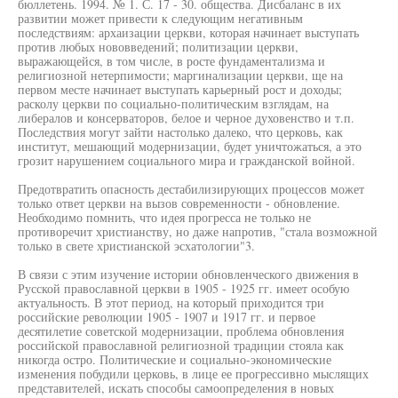
бюллетень. 1994. № 1. С. 17 - 30. общества. Дисбаланс в их
развитии может привести к следующим негативным
последствиям: архаизации церкви, которая начинает выступать
против любых нововведений; политизации церкви,
выражающейся, в том числе, в росте фундаментализма и
религиозной нетерпимости; маргинализации церкви, ще на
первом месте начинает выступать карьерный рост и доходы;
расколу церкви по социально-политическим взглядам, на
либералов и консерваторов, белое и черное духовенство и т.п.
Последствия могут зайти настолько далеко, что церковь, как
институт, мешающий модернизации, будет уничтожаться, а это
грозит нарушением социального мира и гражданской войной.
Предотвратить опасность дестабилизирующих процессов может
только ответ церкви на вызов современности - обновление.
Необходимо помнить, что идея прогресса не только не
противоречит христианству, но даже напротив, "стала возможной
только в свете христианской эсхатологии"3.
В связи с этим изучение истории обновленческого движения в
Русской православной церкви в 1905 - 1925 гг. имеет особую
актуальность. В этот период, на который приходится три
российские революции 1905 - 1907 и 1917 гг. и первое
десятилетие советской модернизации, проблема обновления
российской православной религиозной традиции стояла как
никогда остро. Политические и социально-экономические
изменения побудили церковь, в лице ее прогрессивно мыслящих
представителей, искать способы самоопределения в новых