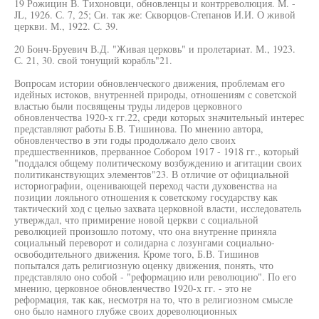
19 Рожицин В. Тихоновци, обновленцы и контрреволюция. М. -
JL, 1926. С. 7, 25; Си. так же: Скворцов-Степанов И.И. О живой
церкви. М., 1922. С. 39.
20 Бонч-Бруевич В.Д. "Живая церковь" и пролетариат. М., 1923.
С. 21, 30. свой тонущий корабль"21.
Вопросам истории обновленческого движения, проблемам его
идейных истоков, внутренней природы, отношениям с советской
властью были посвящены труды лидеров церковного
обновленчества 1920-х гг.22, среди которых значительный интерес
представляют работы Б.В. Тишинова. По мнению автора,
обновленчество в эти годы продолжало дело своих
предшественников, прерванное Собором 1917 - 1918 гг., который
"поддался общему политическому возбуждению и агитации своих
политиканствующих элементов"23. В отличие от официальной
историографии, оценивающей переход части духовенства на
позиции лояльного отношения к советскому государству как
тактический ход с целью захвата церковной власти, исследователь
утверждал, что примирение новой церкви с социальной
революцией произошло потому, что она внутренне приняла
социальный переворот и солидарна с лозунгами социально-
освободительного движения. Кроме того, Б.В. Тишинов
попытался дать религиозную оценку движения, понять, что
представляло оно собой - "реформацию или революцию". По его
мнению, церковное обновленчество 1920-х гг. - это не
реформация, так как, несмотря на то, что в религиозном смысле
оно было намного глубже своих дореволюционных