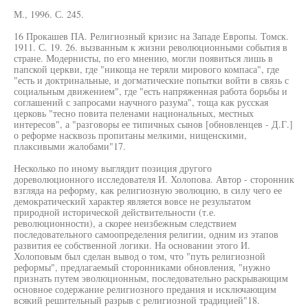
М., 1996. С. 245.
16 Прокашев ПА. Религиозный кризис на Западе Европы. Томск.
1911. С. 19. 26. вызванным к жизни революционными события в
стране. Модернисты, по его мнению, могли появиться лишь в
папской церкви, где "никоща не теряли мирового компаса", где
"есть и доктринальные, и догматические попытки войти в связь с
социальным движением", где "есть напряженная работа борьбы и
соглашений с запросами научного разума", тоща как русская
церковь "тесно повита пеленами национальных, местных
интересов", а "разговоры ее типичных сынов [обновленцев - Д.Г.]
о реформе насквозь пропитаны мелкими, нищенскими,
плаксивыми жалобами"17.
Несколько по иному выглядит позиция другого
дореволюционного исследователя И. Холопова. Автор - сторонник
взгляда на реформу, как религиозную эволюцию, в силу чего ее
демократический характер является вовсе не результатом
природной исторической действительности (т.е.
революционности), а скорее неизбежным следствием
последовательного самоопределения религии, одним из этапов
развития ее собственной логики. На основании этого И.
Холоповым был сделан вывод о том, что "путь религиозной
реформы", предлагаемый сторонниками обновления, "нужно
признать путем эволюционным, последовательно раскрывающим
основное содержание религиозного предания и исключающим
всякий решительный разрыв с религиозной традицией"18.