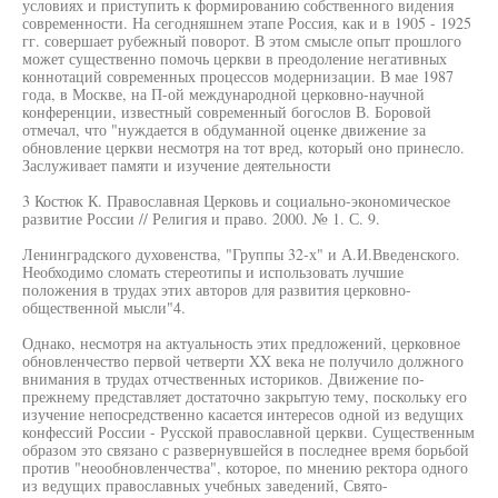
условиях и приступить к формированию собственного видения
современности. На сегодняшнем этапе Россия, как и в 1905 - 1925
гг. совершает рубежный поворот. В этом смысле опыт прошлого
может существенно помочь церкви в преодоление негативных
коннотаций современных процессов модернизации. В мае 1987
года, в Москве, на П-ой международной церковно-научной
конференции, известный современный богослов В. Боровой
отмечал, что "нуждается в обдуманной оценке движение за
обновление церкви несмотря на тот вред, который оно принесло.
Заслуживает памяти и изучение деятельности
3 Костюк К. Православная Церковь и социально-экономическое
развитие России // Религия и право. 2000. № 1. С. 9.
Ленинградского духовенства, "Группы 32-х" и А.И.Введенского.
Необходимо сломать стереотипы и использовать лучшие
положения в трудах этих авторов для развития церковно-
общественной мысли"4.
Однако, несмотря на актуальность этих предложений, церковное
обновленчество первой четверти XX века не получило должного
внимания в трудах отчественных историков. Движение по-
прежнему представляет достаточно закрытую тему, поскольку его
изучение непосредственно касается интересов одной из ведущих
конфессий России - Русской православной церкви. Существенным
образом это связано с развернувшейся в последнее время борьбой
против "неообновленчества", которое, по мнению ректора одного
из ведущих православных учебных заведений, Свято-