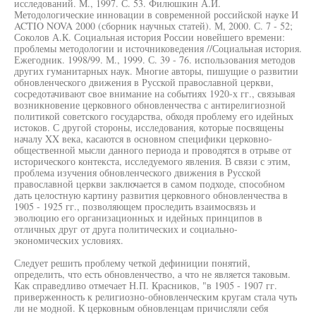
исследований. М., 1997. С. 53. Филюшкин А.И.
Методологические инновации в современной российской науке И
ACTIO NOVA 2000 (сборник научных статей). М, 2000. С. 7 - 52;
Соколов А.К. Социальная история России новейшего времени:
проблемы методологии и источниковедения //Социальная история.
Ежегодник. 1998/99. М., 1999. С. 39 - 76. использования методов
других гуманитарных наук. Многие авторы, пишущие о развитии
обновленческого движения в Русской православной церкви,
сосредотачивают свое внимание на событиях 1920-х гг., связывая
возникновение церковного обновленчества с антирелигиозной
политикой советского государства, обходя проблему его идейных
истоков. С другой стороны, исследования, которые посвящены
началу XX века, касаются в основном специфики церковно-
общественной мысли данного периода и проводятся в отрыве от
исторического контекста, исследуемого явления. В связи с этим,
проблема изучения обновленческого движения в Русской
православной церкви заключается в самом подходе, способном
дать целостную картину развития церковного обновленчества в
1905 - 1925 гг., позволяющем проследить взаимосвязь и
эволюцию его организационных и идейных принципов в
отличных друг от друга политических и социально-
экономических условиях.
Следует решить проблему четкой дефиниции понятий,
определить, что есть обновленчество, а что не является таковым.
Как справедливо отмечает Н.П. Красников, "в 1905 - 1907 гг.
приверженность к религиозно-обновленческим кругам стала чуть
ли не модной. К церковным обновленцам причисляли себя