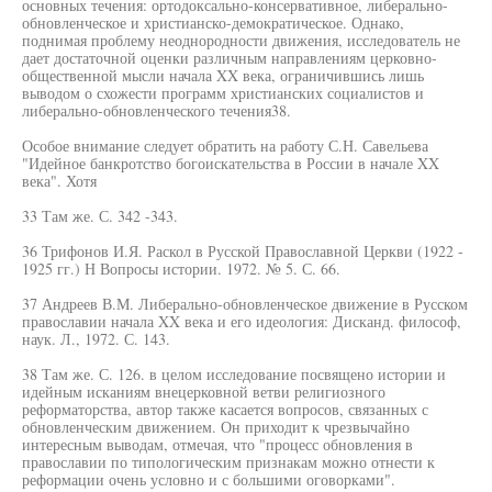
основных течения: ортодоксально-консервативное, либерально-
обновленческое и христианско-демократическое. Однако,
поднимая проблему неоднородности движения, исследователь не
дает достаточной оценки различным направлениям церковно-
общественной мысли начала XX века, ограничившись лишь
выводом о схожести программ христианских социалистов и
либерально-обновленческого течения38.
Особое внимание следует обратить на работу С.Н. Савельева
"Идейное банкротство богоискательства в России в начале XX
века". Хотя
33 Там же. С. 342 -343.
36 Трифонов И.Я. Раскол в Русской Православной Церкви (1922 -
1925 гг.) Н Вопросы истории. 1972. № 5. С. 66.
37 Андреев В.М. Либерально-обновленческое движение в Русском
православии начала XX века и его идеология: Дисканд. философ,
наук. Л., 1972. С. 143.
38 Там же. С. 126. в целом исследование посвящено истории и
идейным исканиям внецерковной ветви религиозного
реформаторства, автор также касается вопросов, связанных с
обновленческим движением. Он приходит к чрезвычайно
интересным выводам, отмечая, что "процесс обновления в
православии по типологическим признакам можно отнести к
реформации очень условно и с большими оговорками".