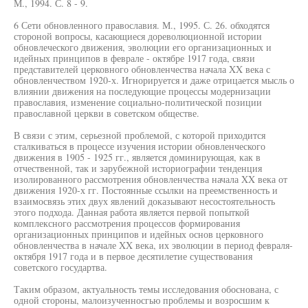
М., 1994. С. 8 - 9.
6 Сети обновленного православия. М., 1995. С. 26. обходятся
стороной вопросы, касающиеся дореволюционной истории
обновлеческого движения, эволюции его организационных и
идейных принципов в феврале - октябре 1917 года, связи
представителей церковного обновленчества начала XX века с
обновленчеством 1920-х. Игнорируется и даже отрицается мысль о
влиянии движения на последующие процессы модернизации
православия, изменение социально-политической позиции
православной церкви в советском обществе.
В связи с этим, серьезной проблемой, с которой приходится
сталкиваться в процессе изучения истории обновленческого
движения в 1905 - 1925 гг., является доминирующая, как в
отчественной, так и зарубежной историографии тенденция
изолированного рассмотрения обновленчества начала XX века от
движения 1920-х гг. Постоянные ссылки на преемственность и
взаимосвязь этих двух явлений доказывают несостоятельность
этого подхода. Данная работа является первой попыткой
комплексного рассмотрения процессов формирования
организационных принципов и идейных основ церковного
обновленчества в начале XX века, их эволюции в период февраля-
октября 1917 года и в первое десятилетие существования
советского государтва.
Таким образом, актуальность темы исследования обоснована, с
одной стороны, малоизученносгью проблемы и возросшим к