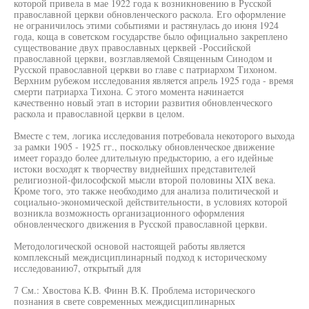
которой привела в мае 1922 года к возникновению в Русской
православной церкви обновленческого раскола. Его оформление
не ограничилось этими событиями и растянулась до июня 1924
года, коща в советском государстве было официально закреплено
существование двух православных церквей -Российской
православной церкви, возглавляемой Священным Синодом и
Русской православной церкви во главе с патриархом Тихоном.
Верхним рубежом исследования является апрель 1925 года - время
смерти патриарха Тихона. С этого момента начинается
качественно новый этап в истории развития обновленческого
раскола и православной церкви в целом.
Вместе с тем, логика исследования потребовала некоторого выхода
за рамки 1905 - 1925 гг., поскольку обновленческое движение
имеет гораздо более длительную предысторию, а его идейные
истоки восходят к творчеству виднейших представителей
религиозной-философской мысли второй половины XIX века.
Кроме того, это также необходимо для анализа политической и
социально-экономической действительности, в условиях которой
возникла возможность организационного оформления
обновленческого движения в Русской православной церкви.
Методологической основой настоящей работы является
комплексный междисциплинарный подход к историческому
исследованию7, открытый для
7 См.: Хвостова К.В. Финн В.К. Проблема исторического
познания в свете современных междисциплинарных