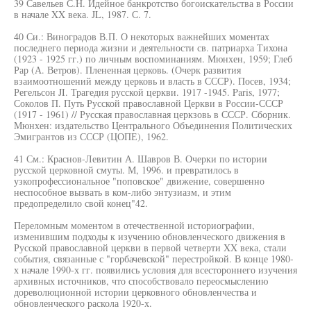
39 Савельев С.Н. Идейное банкротство богоискательства в России
в начале XX века. JL, 1987. С. 7.
40 Си.: Виноградов В.П. О некоторых важнейших моментах
последнего периода жизни и деятельности св. патриарха Тихона
(1923 - 1925 гг.) по личным воспоминаниям. Мюнхен, 1959; Глеб
Рар (А. Ветров). Плененная церковь. (Очерк развития
взаимоотношений между церковь и власть в СССР). Посев, 1934;
Регельсон JI. Трагедия русской церкви. 1917 -1945. Paris, 1977;
Соколов П. Путь Русской православной Церкви в России-СССР
(1917 - 1961) // Русская православная церкзовь в СССР. Сборник.
Мюнхен: издательство Центрального Объединения Политических
Эмигрантов из СССР (ЦОПЕ), 1962.
41 См.: Краснов-Левитин А. Шавров В. Очерки по истории
русской церковной смуты. М, 1996. и превратилось в
узкопрофессиональное "поповское" движение, совершенно
неспособное вызвать в ком-либо энтузиазм, и этим
предопределило свой конец"42.
Переломным моментом в отечественной историографии,
изменившим подходы к изучению обновленческого движения в
Русской православной церкви в первой четверти XX века, стали
события, связанные с "горбачевской" перестройкой. В конце 1980-
х начале 1990-х гг. появились условия для всестороннего изучения
архивных источников, что способствовало переосмыслению
дореволюционной истории церковного обновленчества и
обновленческого раскола 1920-х.