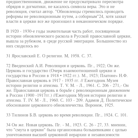
предшественников, движение не предусматривало пересмотра
обрядов и догматики, не касалось символа веры. Это и не
революция, считал автор. "Обновленцы стремились проводить
реформы не революционным путем, а соборным"24, хотя захват
власти в церкви все же произошел в неканоническом порядке.
В 1920 - 1930-е годы значительная часть работ, посвященная
истории обновленческого раскола в Русской православной церкви,
вышла за рубежом, в среде русской эмиграции. Большинство из
них сходилось во
31 Ярославский Е. О религии. М, 1958. С. 37.
72 Введенский А.И. Революция и церковь. Пг., 1922; Он же.
Церковь и государство (Очерк взаимоотношений церкви и
государства в России в 1918 • 1922 гг.). М., 1923; Платоне» Н.Ф.
Православная церковь в 1917 - 1935 гг. // Ежегодник Музея
истории религии и атеизма. Т. V. М. - Л., 1961. С. 206 - 271,- Он
же. Православная церковь в борьбе с революционным движением
в России (1900 -1917гг.) //Ежегодник Музея истории религии и
атеизма. Т. IV. М - Л., 1960. С. 103 - 209. Адамов Д. Политическое
обоснование церковного обновленчества. Воронеж, 1925.
33 Тилинов Б.В. церковь во время революции. Пг., 1924. С. 101.
34 Он же. Новая церковь. Пг. - М., 1923. С. 26 - 27, 33. мнении,
что "смута в церкви" была организована большевиками с целью
уничтожения высшей церковной иерархии и независимости