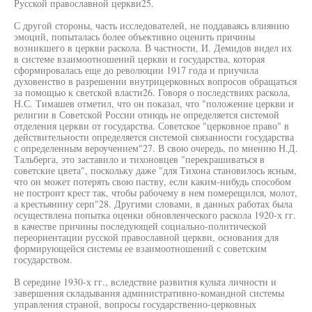
Русской православной церкви25.
С другой стороны, часть исследователей, не поддаваясь влиянию
эмоций, попыталась более объективно оценить причины
возникшего в церкви раскола. В частности, И. Демидов видел их
в системе взаимоотношений церкви и государства, которая
сформировалась еще до революции 1917 года и приучила
духовенство в разрешении внутрицерковных вопросов обращаться
за помощью к светской власти26. Говоря о последствиях раскола,
Н.С. Тимашев отметил, что он показал, что "положение церкви и
религии в Советской России отнюдь не определяется системой
отделения церкви от государства. Советское "церковное право" в
действительности определяется системой связанности государства
с определенным вероучением"27. В свою очередь, по мнению Н.Д.
Тальберга, это заставило и тихоновцев "перекрашиваться в
советские цвета", поскольку даже "для Тихона становилось ясным,
что он может потерять свою паству, если каким-нибудь способом
не построит крест так, чтобы рабочему в нем померещился, молот,
а крестьянину серп"28. Другими словами, в данных работах была
осуществлена попытка оценки обновленческого раскола 1920-х гг.
в качестве причины последующей социально-политической
переориентации русской православной церкви, основания для
формирующейся системы ее взаимоотношений с советским
государством.
В середине 1930-х гг., вследствие развития культа личности и
завершения складывания административно-командной системы
управления страной, вопросы государственно-церковных