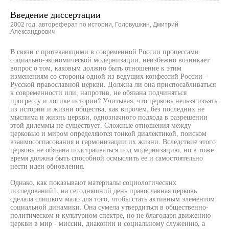
Введение диссертации
2002 год, автореферат по истории, Головушкин, Дмитрий
Александрович
В связи с протекающими в современной России процессами
социально-экономической модернизации, неизбежно возникает
вопрос о том, каковым должно быть отношение к этим
изменениям со стороны одной из ведущих конфессий России -
Русской православной церкви. Должна ли она приспосабливаться
к современности или, напротив, не обязана подчиняться
прогрессу и логике истории? Учитывая, что церковь нельзя изъять
из истории и жизни общества, как впрочем, без последних не
мыслима и жизнь церкви, однозначного подхода в разрешении
этой дилеммы не существует. Сложные отношения между
церковью и миром определяются тонкой диалектикой, поиском
взаимосогпасования и гармонизации их жизни. Вследствие этого
церковь не обязана подстраиваться под модернизацию, но в тоже
время должна быть способной осмыслить ее и самостоятельно
нести идеи обновления.
Однако, как показывают материалы социологических
исследований1, на сегодняшний день православная церковь
сделала слишком мало для того, чтобы стать активным элементом
социальной динамики. Она сумела утвердиться в общественно-
политическом и культурном спектре, но не благодаря движению
церкви в мир - миссии, диаконии и социальному служению, а