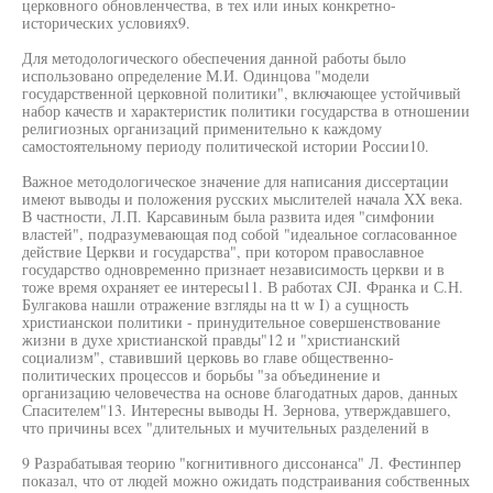
церковного обновленчества, в тех или иных конкретно-
исторических условиях9.
Для методологического обеспечения данной работы было
использовано определение М.И. Одинцова "модели
государственной церковной политики", включающее устойчивый
набор качеств и характеристик политики государства в отношении
религиозных организаций применительно к каждому
самостоятельному периоду политической истории России10.
Важное методологическое значение для написания диссертации
имеют выводы и положения русских мыслителей начала XX века.
В частности, Л.П. Карсавиным была развита идея "симфонии
властей", подразумевающая под собой "идеальное согласованное
действие Церкви и государства", при котором православное
государство одновременно признает независимость церкви и в
тоже время охраняет ее интересы11. В работах CJI. Франка и С.Н.
Булгакова нашли отражение взгляды на tt w I) а сущность
христианскои политики - принудительное совершенствование
жизни в духе христианской правды"12 и "христианский
социализм", ставивший церковь во главе общественно-
политических процессов и борьбы "за объединение и
организацию человечества на основе благодатных даров, данных
Спасителем"13. Интересны выводы Н. Зернова, утверждавшего,
что причины всех "длительных и мучительных разделений в
9 Разрабатывая теорию "когнитивного диссонанса" Л. Фестинпер
показал, что от людей можно ожидать подстраивания собственных