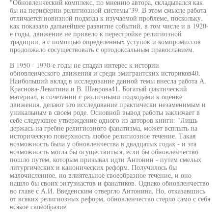
"Обновленческий комплекс, по мнению автора, складывался как
бы на периферии религиозной системы"39. В этом смысле работа
отличается новизной подхода к изучаемой проблеме, поскольку,
как показало дальнейшее развитие событий, в том числе и в 1920-
е годы, движение не привело к перестройке религиозной
традиции, а с помощью определенных уступок и компромиссов
продолжало сосуществовать с ортодоксальным православием.
В 1950 - 1970-е годы не спадал интерес к истории
обновленческого движения и среди эмигрантских историков40.
Наибольший вклад в исследование данной темы внесла работа А.
Краснова-Левитина и В. Шаврова41. Богатый фактический
материал, в сочетании с различными подходами к оценке
движения, делают это исследование практически незаменимым и
уникальным в своем роде. Основной вывод работы заключает в
себе следующее утверждение одного из авторов книги: "Лишь
держась на гребне религиозного фанатизма, может всплыть на
историческую поверхность любое религиозное течение. Такая
возможность была у обновленчества в двадцатых годах - и эта
возможность могла бы осуществиться, если бы обновленчество
пошло путем, которым призывал идти Антонин - путем смелых
литургических и канонических реформ. Получилось бы
малочисленное, но влиятельное своеобразное течение, и оно
нашло бы своих энтузиастов и фанатиков. Однако обновленчество
во главе с А.И. Введенским отвергло Антонина. Но, отказавшись
от всяких религиозных реформ, обновленчество стерло само с себя
всякое своеобразие