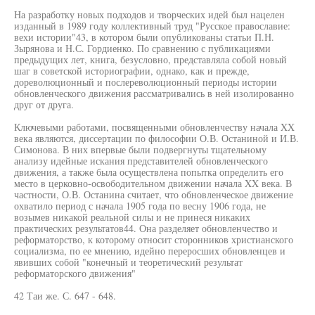
На разработку новых подходов и творческих идей был нацелен
изданный в 1989 году коллективный труд "Русское православие:
вехи истории"43, в котором были опубликованы статьи П.Н.
Зырянова и Н.С. Гордиенко. По сравнению с публикациями
предыдущих лет, книга, безусловно, представляла собой новый
шаг в советской историографии, однако, как и прежде,
дореволюционный и послереволюционный периоды истории
обновленческого движения рассматривались в ней изолированно
друг от друга.
Ключевыми работами, посвященными обновленчеству начала XX
века являются, диссертации по философии О.В. Останиной и И.В.
Симонова. В них впервые были подвергнуты тщательному
анализу идейные искания представителей обновленческого
движения, а также была осуществлена попытка определить его
место в церковно-освободительном движении начала XX века. В
частности, О.В. Останина считает, что обновленческое движение
охватило период с начала 1905 года по весну 1906 года, не
возымев никакой реальной силы и не принеся никаких
практических результатов44. Она разделяет обновленчество и
реформаторство, к которому относит сторонников христианского
социализма, по ее мнению, идейно переросших обновленцев и
явивших собой "конечный и теоретический результат
реформаторского движения"
42 Таи же. С. 647 - 648.