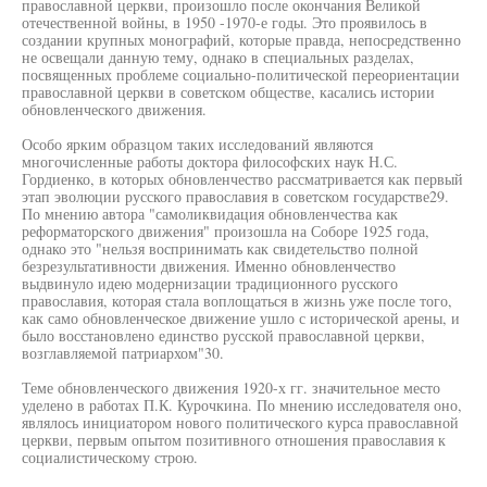
православной церкви, произошло после окончания Великой
отечественной войны, в 1950 -1970-е годы. Это проявилось в
создании крупных монографий, которые правда, непосредственно
не освещали данную тему, однако в специальных разделах,
посвященных проблеме социально-политической переориентации
православной церкви в советском обществе, касались истории
обновленческого движения.
Особо ярким образцом таких исследований являются
многочисленные работы доктора философских наук Н.С.
Гордиенко, в которых обновленчество рассматривается как первый
этап эволюции русского православия в советском государстве29.
По мнению автора "самоликвидация обновленчества как
реформаторского движения" произошла на Соборе 1925 года,
однако это "нельзя воспринимать как свидетельство полной
безрезультативности движения. Именно обновленчество
выдвинуло идею модернизации традиционного русского
православия, которая стала воплощаться в жизнь уже после того,
как само обновленческое движение ушло с исторической арены, и
было восстановлено единство русской православной церкви,
возглавляемой патриархом"30.
Теме обновленческого движения 1920-х гг. значительное место
уделено в работах П.К. Курочкина. По мнению исследователя оно,
являлось инициатором нового политического курса православной
церкви, первым опытом позитивного отношения православия к
социалистическому строю.