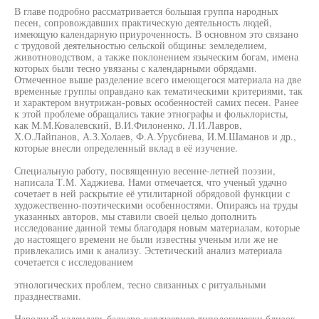
В главе подробно рассматривается большая группа народных
песен, сопровождавших практическую деятельность людей,
имеющую календарную приуроченность. В основном это связано
с трудовой деятельностью сельской общины: земледелием,
животноводством, а также поклонением языческим богам, имена
которых были тесно увязаны с календарными обрядами.
Отмеченное выше разделение всего имеющегося материала на две
временные группы оправдано как тематическими критериями, так
и характером внутрижан-ровых особенностей самих песен. Ранее
к этой проблеме обращались такие этнографы и фольклористы,
как М.М.Ковалевский, В.И.Филоненко, Л.И.Лавров,
Х.О.Лайпанов, А.З.Холаев, Ф.А.Урусбиева, И.М.Шаманов и др.,
которые внесли определенный вклад в её изучение.
Специальную работу, посвященную весенне-летней поэзии,
написала Т.М. Хаджиева. Нами отмечается, что ученый удачно
сочетает в ней раскрытие её утилитарной обрядовой функции с
художественно-поэтическими особенностями. Опираясь на труды
указанных авторов, мы ставили своей целыо дополнить
исследование данной темы благодаря новым материалам, которые
до настоящего времени не были известны ученым или же не
привлекались ими к анализу. Эстетический анализ материала
сочетается с исследованием
этнологических проблем, тесно связанных с ритуальными
празднествами.
Народный календарь балкаро-карачаевцев типологически близок