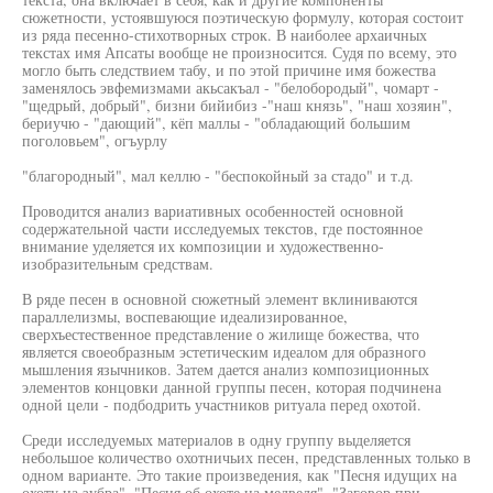
сюжетности, устоявшуюся поэтическую формулу, которая состоит
из ряда песенно-стихотворных строк. В наиболее архаичных
текстах имя Апсаты вообще не произносится. Судя по всему, это
могло быть следствием табу, и по этой причине имя божества
заменялось эвфемизмами акьсакъал - "белобородый", чомарт -
"щедрый, добрый", бизни бийибиз -"наш князь", "наш хозяин",
бериучю - "дающий", кёп маллы - "обладающий большим
поголовьем", огъурлу
"благородный", мал келлю - "беспокойный за стадо" и т.д.
Проводится анализ вариативных особенностей основной
содержательной части исследуемых текстов, где постоянное
внимание уделяется их композиции и художественно-
изобразительным средствам.
В ряде песен в основной сюжетный элемент вклиниваются
параллелизмы, воспевающие идеализированное,
сверхъестественное представление о жилище божества, что
является своеобразным эстетическим идеалом для образного
мышления язычников. Затем дается анализ композиционных
элементов концовки данной группы песен, которая подчинена
одной цели - подбодрить участников ритуала перед охотой.
Среди исследуемых материалов в одну группу выделяется
небольшое количество охотничьих песен, представленных только в
одном варианте. Это такие произведения, как "Песня идущих на
охоту на зубра", "Песня об охоте на медведя", "Заговор при