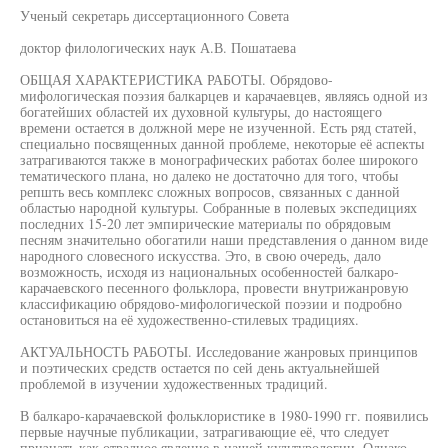
Ученый секретарь диссертационного Совета
доктор филологических наук А.В. Пошатаева
ОБЩАЯ ХАРАКТЕРИСТИКА РАБОТЫ. Обрядово-
мифологическая поэзия балкарцев и карачаевцев, являясь одной из
богатейших областей их духовной культуры, до настоящего
времени остается в должной мере не изученной. Есть ряд статей,
специально посвященных данной проблеме, некоторые её аспекты
затрагиваются также в монографических работах более широкого
тематического плана, но далеко не достаточно для того, чтобы
репшть весь комплекс сложных вопросов, связанных с данной
областью народной культуры. Собранные в полевых экспедициях
последних 15-20 лет эмпирические материалы по обрядовым
песням значительно обогатили наши представления о данном виде
народного словесного искусства. Это, в свою очередь, дало
возможность, исходя из национальных особенностей балкаро-
карачаевского песенного фольклора, провести внутрижанровую
классификацию обрядово-мифологической поэзии и подробно
остановиться на её художественно-стилевых традициях.
АКТУАЛЬНОСТЬ РАБОТЫ. Исследование жанровых принципов
и поэтических средств остается по сей день актуальнейшей
проблемой в изучении художественных традиций.
В балкаро-карачаевской фольклористике в 1980-1990 гг. появились
первые научные публикации, затрагивающие её, что следует
признать как отрадное явление в нашей культурологии. Однако