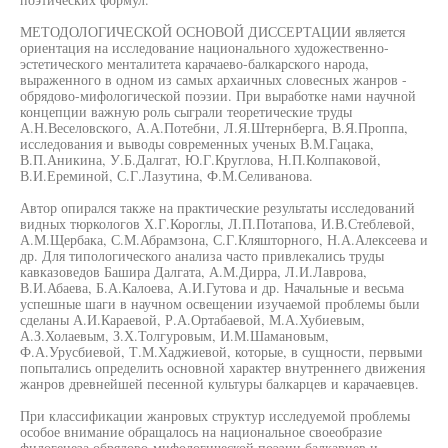
МЕТОДОЛОГИЧЕСКОЙ ОСНОВОЙ ДИССЕРТАЦИИ является
ориентация на исследование национального художественно-
эстетического менталитета карачаево-балкарского народа,
выраженного в одном из самых архаичных словесных жанров -
обрядово-мифологической поэзии. При выработке нами научной
концепции важную роль сыграли теоретические труды
А.Н.Веселовского, А.А.Потебни, Л.Я.Штернберга, В.Я.Проппа,
исследования и выводы современных ученых В.М.Гацака,
В.П.Аникина, У.Б.Далгат, Ю.Г.Круглова, Н.П.Колпаковой,
В.И.Ереминой, С.Г.Лазутина, Ф.М.Селиванова.
Автор опирался также на практические результаты исследований
видных тюркологов Х.Г.Короглы, Л.П.Потапова, И.В.Стеблевой,
А.М.Щербака, С.М.Абрамзона, С.Г.Кляшторного, Н.А.Алексеева и
др. Для типологического анализа часто привлекались труды
кавказоведов Башира Далгата, А.М.Дирра, Л.И.Лаврова,
В.И.Абаева, Б.А.Калоева, А.И.Гутова и др. Начальные и весьма
успешные шаги в научном освещении изучаемой проблемы были
сделаны А.И.Караевой, Р.А.Ортабаевой, М.А.Хубиевым,
А.З.Холаевым, З.Х.Толгуровым, И.М.Шамановым,
Ф.А.Урусбиевой, Т.М.Хаджиевой, которые, в сущности, первыми
попытались определить основной характер внутреннего движения
жанров древнейшей песенной культуры балкарцев и карачаевцев.
При классификации жанровых структур исследуемой проблемы
особое внимание обращалось на национальное своеобразие
филогенеза обрядово-мифологической поэзии балкарцев и