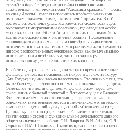
стрельбе в барса". Среди них достойна особого внимания
замечательная гимническая песня "Апсатыны орайдасы" - "Песнь
во славу Апсаты", которая исполнялась профессиональными
охотниками накануне выхода на охотничий промысел. В ней
воспевалась охотничья удаль. Ряд элементов сюжетности здесь
выражаются императивными формулами, где отводится особое
место восхвалению Тейри и Апсаты, которых призывают быть
всегда благосклонными к охотничьей общине. Исследование
сопровождается кратким анализом своеобразия художественно-
поэтического языка этих текстов, которые несколько отличаются от
широко распространенных обрядовых песен как по музыкально-
исполнительским особенностям, так и по характеру
использования художественно-стилевых констант.
В работе подчеркивается, что до настоящего времени песенные
фольклорные тексты, посвященные покровителю охоты Тотуру
(Аш Тотуру) изучены весьма недостаточно. Это связано с тем, что
им не было уделено должного внимания в полевых экспедициях.
Отмечается, что песни о данном мифологическом персонаже
сохранились с большой полнотой в Чегемском ущелье Балкарии.
Здесь его именем называют святилища, крепости и т.д., что
объясняется значительным местом ирано-аланского этнического
компонента в духовной культуре данной субэтнической среды.
Ценные научные этнографические наблюдения относительно
генетических истоков и функциональной деятельности данного
общества сод^шатся в работах Л.И. Лаврова, В.И. Абаева, О.Л.
Опрышко, И.М. Шаманова. В записях представлено всего шесть
обрядов о-песенных текстов, воспевающих данный