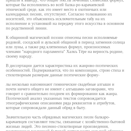
которые бы исполнялись во всей балка-ро-карачаевской
этнической среде, как это имеет место в охотничьих или
календарных песнях, отсутствуют. Согласно толкованию их
носителей, это объяснялось исключительным табу на их
исполнение и установкой на передачу этого искусства в основном
по родственной линии.
К общинной магической поэзии отнесены песни исполняемые
родовой, соседской и аульской общиной в период затмения солнца
или луны, а также ряд клятвенных формул, произносимых
членами "народного парламента" Халкъ Тёре на верность родине,
своему народу.
В диссертации дается характеристика их жанрово-поэтических
особенностей. Подчеркивается, что по композиции, строю стиха и
стихотворным размерам данные поэтические форму-
лы несколько напоминают гимнические свадебные алгыши и
почти ничего общего не имеют с алгышами-эаговорами, что
говорит о сравнительно позднем их формировании как жанра.
Поэтический анализ указанных текстов сопровождается
этнографическими описаниями ряда реквизитов и атрибутов,
которые сопровождали данный обряд в быту.
Значительную часть обрядовых магических песен балкаро-
карачаевцев составляют тексты, связанные с хозяйственно-бытовой
жизныо людей. Это песенно-стихотворные произведения,
посвященные различной бытовой деятельности сельской общины: