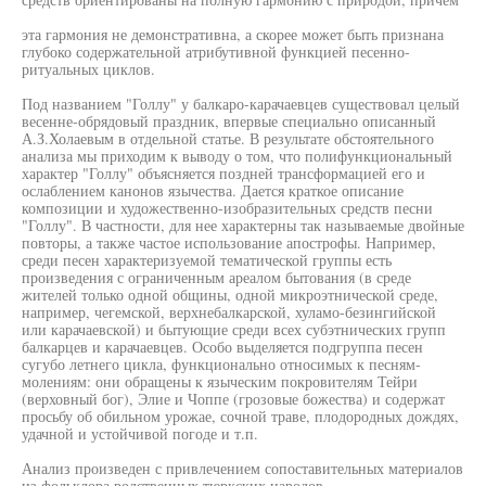
эта гармония не демонстративна, а скорее может быть признана
глубоко содержательной атрибутивной функцией песенно-
ритуальных циклов.
Под названием "Голлу" у балкаро-карачаевцев существовал целый
весенне-обрядовый праздник, впервые специально описанный
А.З.Холаевым в отдельной статье. В результате обстоятельного
анализа мы приходим к выводу о том, что полифункциональный
характер "Голлу" объясняется поздней трансформацией его и
ослаблением канонов язычества. Дается краткое описание
композиции и художественно-изобразительных средств песни
"Голлу". В частности, для нее характерны так называемые двойные
повторы, а также частое использование апострофы. Например,
среди песен характеризуемой тематической группы есть
произведения с ограниченным ареалом бытования (в среде
жителей только одной общины, одной микроэтнической среде,
например, чегемской, верхнебалкарской, хуламо-безингийской
или карачаевской) и бытующие среди всех субэтнических групп
балкарцев и карачаевцев. Особо выделяется подгруппа песен
сугубо летнего цикла, функционально относимых к песням-
молениям: они обращены к языческим покровителям Тейри
(верховный бог), Элие и Чоппе (грозовые божества) и содержат
просьбу об обильном урожае, сочной траве, плодородных дождях,
удачной и устойчивой погоде и т.п.
Анализ произведен с привлечением сопоставительных материалов
из фольклора родственных тюркских народов.