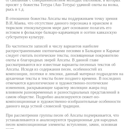
просягг у божества Тотура (Аш-Тотура) удачной охоты на волка,
рысь и т.д.
В отношении божества Апсаты мы поддерживаем точку зрения
В.И.Абаева, что отсутствие данного персонажа в иранском и
тюркском этнокультурном мире дает основание полагать его
истоком в фольклоре балкаро-карачаевцев и осетин кавказскую
субстратную культуру.
По частотности записей и числу вариантов наиболее
распространенными охотничьими песнями в Балкарии и Карачае
следует считать поэтические тексты, посвященные покровителю
охоты и благородных зверей Апсаты. В данной главе
рассматриваются все известные варианты песенных текстов об
Апсаты. Исходя из содержания песен, особенностей их
композиции, поэтики и лексики, данный материал подразделен на
архаичные тексты и тексты более позднего времени. В последних
отмечаются идеологические и художественно-поэтические
изменения, раскрывающие характер эволюции жанра под
влиянием разновременных и разностадиальных представлений в
самом обществе. Подробно анализируются сюжет-но-
композиционные и художественно-изобразительные особенности
данного вида устной словесной традиции.
При рассмотрении группы песен об Апсаты подчеркивается, что
устанавливаются и анализируются традиционные для народных
песен композиционные элементы: вступление, зачин, основная
часть