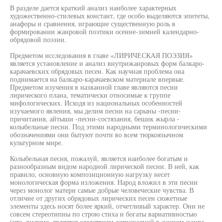
В разделе дается краткий анализ наиболее характерных
художественно-стилевых констант, где особо выделяются эпитеты,
анафоры и сравнения, играющие существенную роль в
формировании жанровой поэтики осенне-зимней календарно-
обрядовой поэзии.
Предметом исследования в главе «ЛИРИЧЕСКАЯ ПОЭЗИЯ»
является установление и анализ внутрижанровых форм балкаро-
карачаевских обрядовых песен. Как научная проблема она
поднимается на балкаро-карачаевском материале впервые.
Предметом изучения в названной главе являются песни
лирического плана, тематически относимые к группе
мифологических. Исходя из национальных особенностей
изучаемого явления, мы делим песни на сарыны -песни-
причитания, айтыши -песни-состязания, бешик жырла -
колыбельные песни. Под этими народными терминологическими
обозначениями они бытуют почти во всем тюркоязычном
культурном мире.
Колыбельная песня, пожалуй, является наиболее богатым и
разнообразным видом народной лирической песни. В ней, как
правило, основную композиционную нагрузку несет
монологическая форма изложения. Народ вложил в эти песни
через монолог матери самые добрые человеческие чувства. В
отличие от других обрядовых лирических песен сюжетные
элементы здесь носят более яркий, отчетливый характер. Они не
совсем стереотипны по строю стиха и богаты вариативностью
(что, видимо, является следствием допускаемой в данном жанре