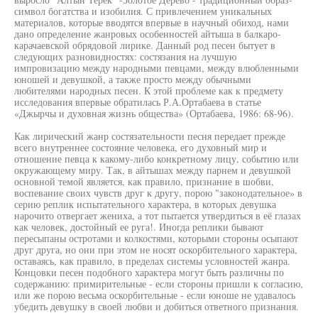
символ богатства и изобилия. С привлечением уникальных
материалов, которые вводятся впервые в научный обиход, нами
дано определение жанровых особенностей айтыша в балкаро-
карачаевской обрядовой лирике. Данный род песен бытует в
следующих разновидностях: состязания на лучшую
импровизацию между народными певцами, между влюбленными
юношей и девушкой, а также просто между обычными
любителями народных песен. К этой проблеме как к предмету
исследования впервые обратилась Р.А.Ортабаева в статье
«Джырчы и духовная жизнь общества» (Ортабаева, 1986: 68-96).
Как лирический жанр состязательности песня передает прежде
всего внутреннее состояние человека, его духовный мир и
отношение певца к какому-либо конкретному лицу, событию или
окружающему миру. Так, в айтышах между парнем и девушкой
основной темой является, как правило, признание в шобви,
воспевание своих чувств друг к другу, порою "законодательное» в
серию реплик испытательного характера, в которых девушка
нарочито отвергает жениха, а тот пытается утвердиться в её глазах
как человек, достойный ее руга!. Иногда реплики бывают
пересыпаны остротами и колкостями, которыми стороны осыпают
друг друга, но они при этом не носят оскорбительного характера,
оставаясь, как правило, в пределах системы условностей жанра.
Концовки песен подобного характера могут быть различны по
содержанию: примирительные - если стороны пришли к согласию,
или же порою весьма оскорбительные - если юноше не удавалось
убедить девушку в своей любви и добиться ответного признания.