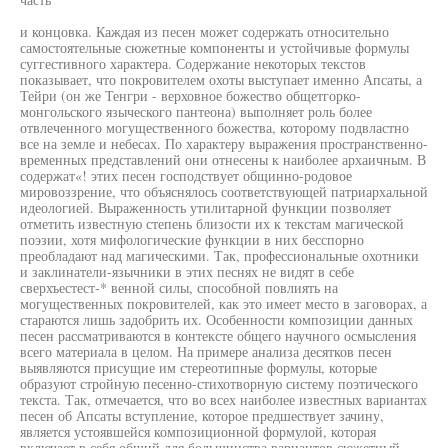
и концовка. Каждая из песен может содержать относительно
самостоятельные сюжетные компоненты и устойчивые формулы
суггестивного характера. Содержание некоторых текстов
показывает, что покровителем охоты выступает именно Апсаты, а
Тейри (он же Тенгри - верховное божество общетгорко-
монгольского языческого пантеона) выполняет роль более
отвлеченного могущественного божества, которому подвластно
все на земле и небесах. По характеру выражения пространственно-
временных представлений они отнесены к наиболее архаичным. В
содержат«! этих песен господствует общинно-родовое
мировоззрение, что объяснялось соответствующей патриархальной
идеологией. Выраженность утилитарной функции позволяет
отметить известную степень близости их к текстам магической
поэзии, хотя мифологические функции в них бесспорно
преобладают над магическими. Так, профессиональные охотники
и заклинатели-язычники в этих песнях не видят в себе
сверхъестест-* венной силы, способной повлиять на
могущественных покровителей, как это имеет место в заговорах, а
стараются лишь задобрить их. Особенности композиции данных
песен рассматриваются в контексте общего научного осмысления
всего материала в целом. На примере анализа десятков песен
выявляются присущие им стереотипные формулы, которые
образуют стройную песенно-стихотворную систему поэтического
текста. Так, отмечается, что во всех наиболее известных вариантах
песен об Апсаты вступление, которое предшествует зачину,
является устоявшейся композиционной формулой, которая
включает в себя общий для большинства вариантов сюжетный