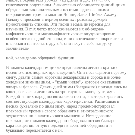
генетически родственны. Значительно обогащается данный цикл
обрядовыми заклинательными песнями, адресованными
покровителям грома и молнии Чоппе, Элие, Шибле, Ажаму,
Гылану с просьбой в период осенних грозовых дождей
приостановить стихию. Эти песни весьма интересны для
изучения. В mix четко прослеживаются их об-рядово-
мифологические и магиомифологические внутрижанровые
особенности: с одной стороны, в них воспеваются покровители
языческого пантеона, с другой, они несут в себе нагрузку
заклинатель-
ной, календарно-обрядовой функции.
В зимнем календарном цикле представлены десятки кратких
песенно-стихотворных произведений. Они посвящаются первому
снегу, девяти самым коротким декабрьским и сорока наиболее
холодным зимним дням, - "къыш чилле",- которые охватывали
январь и февраль. Девять дней зимы (балдражюз) приходились на
конец февраля и делились на три группы - мант, гунт, жут.
Каждой из них народ посвятил свои песни, в которых давались
соответствующие календарные характеристики. Расписывая в
песнях буквально по дням зиму, народ продемонстрировал
прекрасный уровень своего образного и этнографического
художественно-аналитического мышления. Исследование
показало, что зимняя календарно-обрядовая поэзия балкаро-
карачаевцев вплотную подходит к весенней обрядности и
буквально переплетается с ней.