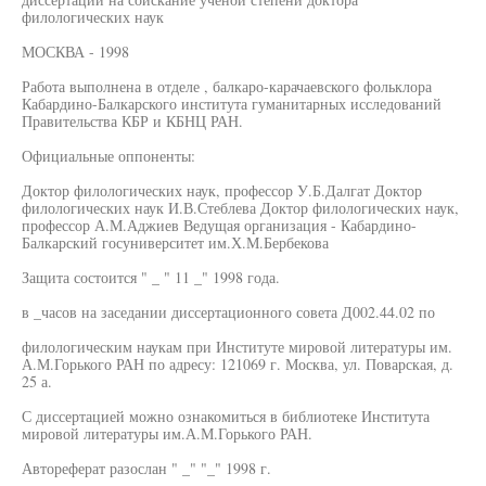
филологических наук
МОСКВА - 1998
Работа выполнена в отделе , балкаро-карачаевского фольклора
Кабардино-Балкарского института гуманитарных исследований
Правительства КБР и КБНЦ РАН.
Официальные оппоненты:
Доктор филологических наук, профессор У.Б.Далгат Доктор
филологических наук И.В.Стеблева Доктор филологических наук,
профессор А.М.Аджиев Ведущая организация - Кабардино-
Балкарский госуниверситет им.Х.М.Бербекова
Защита состоится " _ " 11 _" 1998 года.
в _часов на заседании диссертационного совета Д002.44.02 по
филологическим наукам при Институте мировой литературы им.
А.М.Горького РАН по адресу: 121069 г. Москва, ул. Поварская, д.
25 а.
С диссертацией можно ознакомиться в библиотеке Института
мировой литературы им.А.М.Горького РАН.
Автореферат разослан " _" "_" 1998 г.