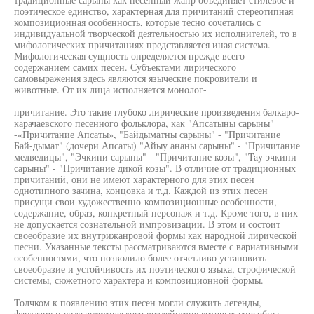
поэтическое единство, характерная для причитаний стереотипная
композиционная особенность, которые тесно сочетались с
индивидуальной творческой деятельностью их исполнителей, то в
мифологических причитаниях представляется иная система.
Мифологическая сущность определяется прежде всего
содержанием самих песен. Субъектами лирического
самовыражения здесь являются языческие покровители и
животные. От их лица исполняется монолог-
причитание. Это такие глубоко лирические произведения балкаро-
карачаевского песенного фольклора, как "Апсатыны сарыны"
-«Причитание Апсаты», "Байдыматны сарыны" - "Причитание
Бай-дымат" (дочери Апсаты) "Айыу ананы сарыны" - "Причитание
медведицы", "Эчкини сарыны" - "Причитание козы", "Tay эчкини
сарыны" - "Причитание дикой козы". В отличие от традиционных
причитаний, они не имеют характерного для этих песен
однотипного зачина, концовка и т.д. Каждой из этих песен
присущи свои художественно-композиционные особенности,
содержание, образ, конкретный персонаж и т.д. Кроме того, в них
не допускается сознательной импровизации. В этом и состоит
своеобразие их внутрижанровой формы как народной лирической
песни. Указанные тексты рассматриваются вместе с вариативными
особенностями, что позволило более отчетливо установить
своеобразие и устойчивость их поэтического языка, строфической
системы, сюжетного характера и композиционной формы.
Толчком к появлению этих песен могли служить легенды,
фантазия и сила эстетического воздействия которых способны