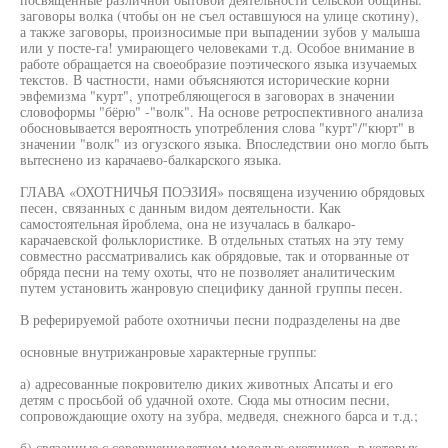
заговоры волка (чтобы он не съел оставшуюся на улице скотину),
а также заговоры, произносимые при выпадении зубов у малыша
или у посте-га! умирающего человеками т.д. Особое внимание в
работе обращается на своеобразие поэтического языка изучаемых
текстов. В частности, нами объясняются исторические корни
эвфемизма "курт", употребляющегося в заговорах в значении
словоформы "бёрю" -"волк". На основе ретроспективного анализа
обосновывается вероятность употребления слова "курт"/"кюрт" в
значении "волк" из огузского языка. Впоследствии оно могло быть
вытеснено из карачаево-балкарского языка.
ГЛАВА «ОХОТНИЧЬЯ ПОЭЗИЯ» посвящена изучению обрядовых
песен, связанных с данным видом деятельности. Как
самостоятельная йроблема, она не изучалась в балкаро-
карачаевской фольклористике. В отдельных статьях на эту тему
совместно рассматривались как обрядовые, так и оторванные от
обряда песни на тему охоты, что не позволяет аналитическим
путем установить жанровую специфику данной группы песен.
В реферируемой работе охотничьи песни подразделены на две
основные внутрижанровые характерные группы:
а) адресованные покровителю диких животных Апсаты и его
детям с просьбой об удачной охоте. Сюда мы относим песни,
сопровождающие охоту на зубра, медведя, снежного барса и т.д.;
б) связанные с совершеннолетием молодых охотников, в которых