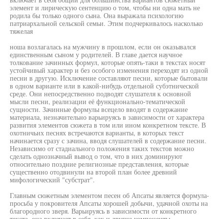
элемент и лирическую сентенцию о том, чтобы ни одна мать не
родила бы только одного сына. Она выражала психологию
патриархальной сельской семьи. Этим подчеркивалось насколько
тяжелая
ноша возлагалась на мужчину в прошлом, если он оказывался
единственным сыном у родителей. В главе дается научное
толкование зачинных формул, которые опять-таки в текстах носят
устойчивый характер и без особого изменения переходят из одной
песни в другую. Исключение составляют песни, которые бытовали
в одном варианте или в какой-нибудь отдельной субэтнической
среде. Они непосредственно подводят слушателя к основной
мысли песни, реализации её функционально-тематической
сущности. Зачинные формулы всецело вводят в содержание
материала, незначительно варьируясь в зависимости от характера
развития элементов сюжета в том или ином конкретном тексте. В
охотничьих песнях встречаются варианты, в которых текст
начинается сразу с зачина, вводя слушателей в содержание песни.
Независимо от стадиального положения таких текстов можно
сделать однозначный вывод о том, что в них доминируют
относительно поздние религиозные представления, которые
существенно отодвинули на второй план более древний
мифологический "субстрат".
Главным сюжетным элементом песен об Апсаты является формула-
просьба у покровителя Апсаты хорошей добычи, удачной охоты на
благородного зверя. Варьируясь в зависимости от конкретного
текста, она включает в себя, как и другие компоненты