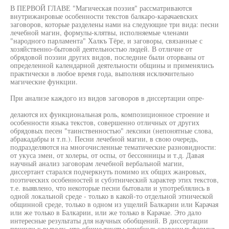
В ПЕРВОЙ ГЛАВЕ "Магическая поэзия" рассматриваются
внутрижанровые особенности текстов балкаро-карачаевских
заговоров, которые разделены нами на следующие три вида: песни
лечебной магин, формулы-клятвы, исполняемые членами
"народного парламента" Халкъ Тёре, и заговоры, связанные с
хозяйственно-бытовой деятельностью людей. В отличие от
обрядовой поэзии других видов, последние были оторваны от
определенной календарной деятельности общины и применялись
практически в любое время года, выполняя исключительно
магические функции.
При анализе каждого из видов заговоров в диссертации опре-
делаются их функциональная роль, композиционное строение и
особенности языка текстов, совершенно отличных от других
обрядовых песен "таинственностью" лексики (непонятные слова,
абракадабры и т.п.). Песни лечебной магии, в свою очередь,
подразделяются на многочисленные тематические разновидности:
от укуса змеи, от холеры, от оспы, от бессонницы и т.д. Давая
научный анализ заговорам лечебной вербальной магии,
диссертант старался подчеркнуть помимо их общих жанровых,
поэтических особенностей и субэтнический характер этих текстов,
т.е. выявлено, что некоторые песни бытовали и употреблялись в
одной локальной среде - только в какой-то отдельной этнической
общинной среде, только в одном из ущелий Балкарии или Карачая
или же только в Балкарии, или же только в Карачае. Это дало
интересные результаты для научных обобщений. В диссертации
пришли к выводу, что общие тексты лечебных словесных формул,