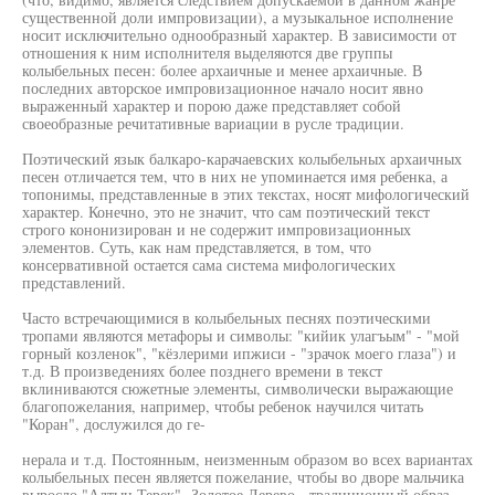
существенной доли импровизации), а музыкальное исполнение
носит исключительно однообразный характер. В зависимости от
отношения к ним исполнителя выделяются две группы
колыбельных песен: более архаичные и менее архаичные. В
последних авторское импровизационное начало носит явно
выраженный характер и порою даже представляет собой
своеобразные речитативные вариации в русле традиции.
Поэтический язык балкаро-карачаевских колыбельных архаичных
песен отличается тем, что в них не упоминается имя ребенка, а
топонимы, представленные в этих текстах, носят мифологический
характер. Конечно, это не значит, что сам поэтический текст
строго кононизирован и не содержит импровизационных
элементов. Суть, как нам представляется, в том, что
консервативной остается сама система мифологических
представлений.
Часто встречающимися в колыбельных песнях поэтическими
тропами являются метафоры и символы: "кийик улагъым" - "мой
горный козленок", "кёзлерими ипжиси - "зрачок моего глаза") и
т.д. В произведениях более позднего времени в текст
вклиниваются сюжетные элементы, символически выражающие
благопожелания, например, чтобы ребенок научился читать
"Коран", дослужился до ге-
нерала и т.д. Постоянным, неизменным образом во всех вариантах
колыбельных песен является пожелание, чтобы во дворе мальчика
выросло "Алтын Терек" -Золотое Дерево - традиционный образ-