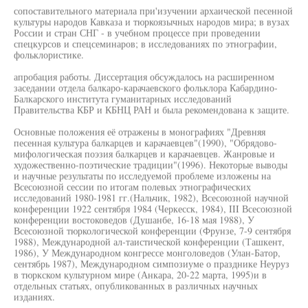
сопоставительного материала при'изучении архаической песенной
культуры народов Кавказа и тюркоязычных народов мира; в вузах
России и стран СНГ - в учебном процессе при проведении
спецкурсов и спецсеминаров; в исследованиях по этнографии,
фольклористике.
апробация работы. Диссертация обсуждалось на расширенном
заседании отдела балкаро-карачаевского фольклора Кабардино-
Балкарского института гуманитарных исследований
Правительства КБР и КБНЦ РАН и была рекомендована к защите.
Основные положения её отражены в монографиях "Древняя
песенная культура балкарцев и карачаевцев"(1990), "Обрядово-
мифологическая поэзия балкарцев и карачаевцев. Жанровые и
художественно-поэтические традиции"(1996). Некоторые выводы
и научные результаты по исследуемой проблеме изложены на
Всесоюзной сессии по итогам полевых этнографических
исследований 1980-1981 гг.(Нальчик, 1982), Всесоюзной научной
конференции 1922 сентября 1984 (Черкесск, 1984), III Всесоюзной
конференции востоковедов (Душанбе, 16-18 мая 1988), У
Всесоюзной тюркологической конференции (Фрунзе, 7-9 сентября
1988), Международной ал-таистической конференции (Ташкент,
1986), У Международном конгрессе монголоведов (Улан-Батор,
сентябрь 1987), Международном симпозиуме о празднике Неуруз
в тюркском культурном мире (Анкара, 20-22 марта, 1995)и в
отдельных статьях, опубликованных в различных научных
изданиях.