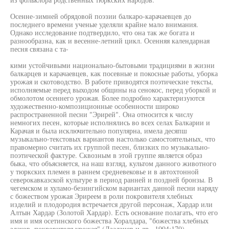
Осенне-зимней обрядовой поэзии балкаро-карачаевцев до
последнего времени ученые уделяли крайне мало внимания.
Однако исследование подтвердило, что она так же богата и
разнообразна, как и весенне-летний цикл. Осенняя календарная
песня связана с та-
кими устойчивыми национально-бытовыми традициями в жизни
балкарцев и карачаевцев, как посевные и покосные работы, уборка
урожая и скотоводство. В работе приводятся поэтические тексты,
исполняемые перед выходом общины на сенокос, перед уборкой и
обмолотом осеннего урожая. Более подробно характеризуются
художественно-композиционные особенности широко
распространенной песни "Эрирей". Она относится к числу
немногих песен, которые исполнялись во всех селах Балкарии и
Карачая и была исключительно популярна, имела десяпш
музыкально-текстовых вариантов настолько самостоятельных, что
правомерно считать их группой песен, близких по музыкально-
поэтической фактуре. Сквозным в этой группе является образ
быка, что объясняется, на наш взгляд, культом данного животного
у тюркских племен в раннем средневековье и в автохтонной
северокавказской культуре в период ранней и поздней бронзы. В
чегемском и хуламо-безингийском вариантах данной песни наряду
с божеством урожая Эриреем в роли покровителя хлебных
изделий и плодородия встречается другой персонаж, Хардар или
Алтын Хардар (Золотой Хардар). Есть основание полагать, что его
имя и имя осетинского божества Хоралдара, "божества хлебных
злаков, покровителя урожая" (Дзадзиев и др., 1994:179),