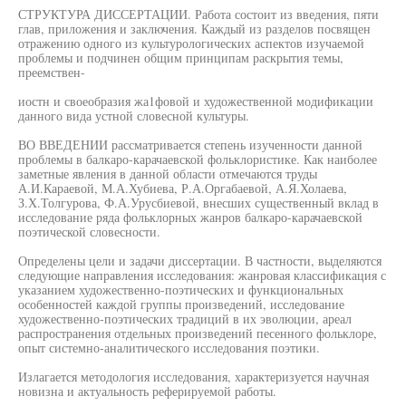
СТРУКТУРА ДИССЕРТАЦИИ. Работа состоит из введения, пяти
глав, приложения и заключения. Каждый из разделов посвящен
отражению одного из культурологических аспектов изучаемой
проблемы и подчинен общим принципам раскрытия темы,
преемствен-
иостн и своеобразия жа1фовой и художественной модификации
данного вида устной словесной культуры.
ВО ВВЕДЕНИИ рассматривается степень изученности данной
проблемы в балкаро-карачаевской фольклористике. Как наиболее
заметные явления в данной области отмечаются труды
А.И.Караевой, М.А.Хубиева, Р.А.Оргабаевой, А.Я.Холаева,
З.Х.Толгурова, Ф.А.Урусбиевой, внесших существенный вклад в
исследование ряда фольклорных жанров балкаро-карачаевской
поэтической словесности.
Определены цели и задачи диссертации. В частности, выделяются
следующие направления исследования: жанровая классификация с
указанием художественно-поэтических и функциональных
особенностей каждой группы произведений, исследование
художественно-поэтических традиций в их эволюции, ареал
распространения отдельных произведений песенного фольклоре,
опыт системно-аналитического исследования поэтики.
Излагается методология исследования, характеризуется научная
новизна и актуальность реферируемой работы.