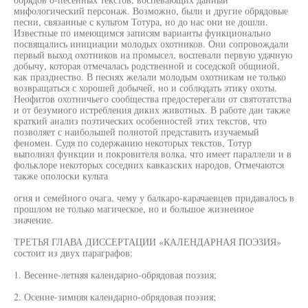
мифологический персонаж. Возможно, были и другие обрядовые
песни, связанные с культом Тотура, но до нас они не дошли.
Известные по имеющимся записям варианты функционально
посвящались инициации молодых охотников. Они сопровождали
первый выход охотников на промысел, воспевали первую удачную
добычу, которая отмечалась родственной и соседской общиной,
как празднество. В песнях желали молодым охотникам не только
возвращаться с хорошей добычей, но и соблюдать этику охоты.
Неофитов охотничьего сообщества предостерегали от святотатства
и от безумного истребления диких животных. В работе дан также
краткий анализ поэтических особенностей этих текстов, что
позволяет с наибольшей полнотой представить изучаемый
феномен. Судя по содержанию некоторых текстов, Тотур
выполнял функции и покровителя волка, что имеет параллели и в
фольклоре некоторых соседних кавказских народов. Отмечаются
также ополоски культа
огня и семейного очага, чему у балкаро-карачаевцев придавалось в
прошлом не только магическое, но и большое жизненное
значение.
ТРЕТЬЯ ГЛАВА ДИССЕРТАЦИИ «КАЛЕНДАРНАЯ ПОЭЗИЯ»
состоит из двух параграфов:
1. Весенне-летняя календарно-обрядовая поэзия;
2. Осенне-зимняя календарно-обрядовая поэзия;