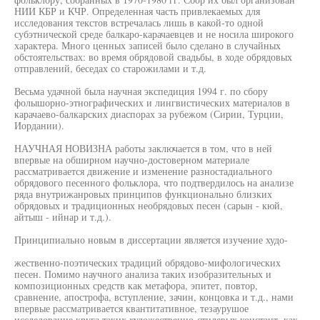
НИИ КБР и КЧР. Определенная часть привлекаемых для
исследования текстов встречалась лишь в какой-то одной
субэтнической среде балкаро-карачаевцев и не носила широкого
характера. Много ценных записей было сделано в случайных
обстоятельствах: во время обрядовой свадьбы, в ходе обрядовых
отправлений, беседах со старожилами и т.д.
Весьма удачной была научная экспедиция 1994 г. по сбору
фолышорно-этнографических и лингвистических материалов в
карачаево-балкарских диаспорах за рубежом (Сирии, Турции,
Иордании).
НАУЧНАЯ НОВИЗНА работы заключается в том, что в ней
впервые на обширном научно-достоверном материале
рассматривается движение и изменение разностадиального
обрядового песенного фольклора, что подтвердилось на анализе
ряда внутрижанровых принципов функционально близких
обрядовых и традиционных необрядовых песен (сарын - кюй,
айтыш - ийнар и т.д.).
Принципиально новым в диссертации является изучение худо-
жественно-поэтических традиций обрядово-мифологических
песен. Помимо научного анализа таких изобразительных и
композиционных средств как метафора, эпитет, повтор,
сравнение, апострофа, вступление, зачин, концовка и т.д., нами
впервые рассматривается квантитативное, тезаурушое
исследование круга таких художественно-стилевых констант, как