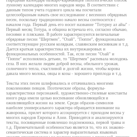
лунному календарю многих народов мира. В соответствии с
данным типом учета годового цикла мы посчитали
целесообразным начать свое исследование с весенних обрядовых
песен, поскольку традиционно начало весны соотносится с
началом года. Первый день его носит название "Тотурну ал айы" -
Первый месяц Тотура, и община встречала его, согласно обычаю,
песнями и плясками. В работе характеризуются величальные
обрядовые песни "Шертмен", "Озай", "Гюппе", функционально
соответствующие русским колядкам, славянским веснянкам и т.д.
Дается краткая характеристика их внутрижанровых и
функциональных особенностей. Так, если песни "Озай" и
"Гюппе" исполнялись детьми, то "Шертмен" распевала молодежь
села. В них желали людям доброй весны, обильного урожая,
солнечного тепла, счастливой и долгой жизни, чтобы корова
давала много молока, овцы и козы - хорошего приплода и т.д.
Тексты этих песен шлифовались и оттачивались многими
поколениями певцов. Поэтические образы, формулы-
характеристики персонажей, художественно-стилевые константы
иного ряда имели целью воспевание обновляющейся и
оживляющейся жизни на земле. Среди образов-символов
наиболее универсального характера обращается внимание на
жаворонка, прилет которого ассоциируется с приходом весны у
многих народов Европы и Азии. Приводятся и анализируются
тексты, посвященные появленшо подснежника, первой травы и
т.д. Примечательной особенностью является то, что их знаково-
семантическая система и характер выразительных языковых
средств ориентированы на полную гармонию с природой, причем