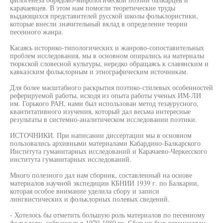
карачаевцев. В этом нам помогли теоретические труды
выдающихся представителей русской школы фольклористики,
которые внесли значительный вклад в определение теории
песенного жанра.
Касаясь историко-типологических и жанрово-сопоставительных
проблем исследования, мы в основном опирались на материалы
тюркской словесной культуры, нередко обращаясь к славянским и
кавказским фольклорным и этнографическим источникам.
Для более масштабного раскрытия поэтико-стилевых особенностей
реферируемой работы, исходя из опыта работы ученых ИМ-ЛИ
им. Горького РАН, нами был использован метод тезаурусного,
квантитативного изучения, который дал весьма интересные
результаты в системно-аналитическом исследовании поэтики.
ИСТОЧНИКИ. При написании диссертации мы в основном
пользовались архивными материалами Кабардино-Балкарского
Института гуманитарных исследований и Карачаево-Черкесского
института гуманитарных исследований.
Много полезного дал нам сборник, составленный на основе
материалов научной экспедиции КБНИИ 1939 г. по Балкарии,
которая особое внимание уделила сбору и записи
лингвистических и фольклорных полевых сведений.
- Хотелось бы отметить большую роль материалов по песенному
фольклору, собранных в 1970-1980 гг. Сбор их был организован