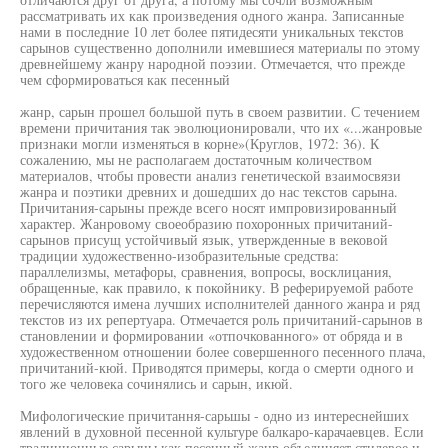
рассматривать их как произведения одного жанра. Записанные
нами в последние 10 лет более пятидесяти уникальных текстов
сарынов существенно дополнили имевшиеся материалы по этому
древнейшему жанру народной поэзии. Отмечается, что прежде
чем сформироваться как песенный
жанр, сарын прошел большой путь в своем развитии. С течением
времени причитания так эволюционировали, что их «...жанровые
признаки могли изменяться в корне»(Круглов, 1972: 36). К
сожалению, мы не располагаем достаточным количеством
материалов, чтобы провести анализ генетической взаимосвязи
жанра и поэтики древних и дошедших до нас текстов сарына.
Причитания-сарыны прежде всего носят импровизированный
характер. Жанровому своеобразию похоронных причитаний-
сарынов присущ устойчивый язык, утвержденные в вековой
традиции художественно-изобразительные средства:
параллелизмы, метафоры, сравнения, вопросы, восклицания,
обращенные, как правило, к покойнику. В реферируемой работе
перечисляются имена лучших исполнителей данного жанра и ряд
текстов из их репертуара. Отмечается роль причитаний-сарынов в
становлении и формировании «отпочкованного» от обряда и в
художественном отношении более совершенного песенного плача,
причитаний-кюй. Приводятся примеры, когда о смерти одного и
того же человека сочинялись и сарын, икюй.
Мифологические причитання-сарьшы - одно из интереснейших
явлений в духовной песенной культуре балкаро-карачаевцев. Если
традиционные сарыны как песенный жанр объединяет стилевое и