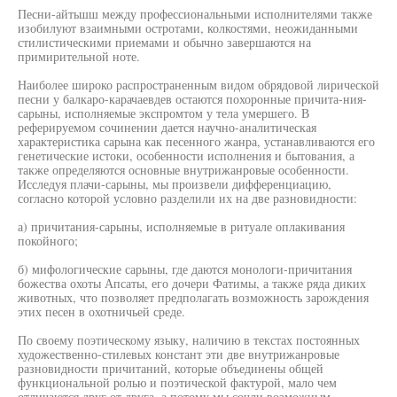
Песни-айтьшш между профессиональными исполнителями также
изобилуют взаимными остротами, колкостями, неожиданными
стилистическими приемами и обычно завершаются на
примирительной ноте.
Наиболее широко распространенным видом обрядовой лирической
песни у балкаро-карачаевдев остаются похоронные причита-ния-
сарыны, исполняемые экспромтом у тела умершего. В
реферируемом сочинении дается научно-аналитическая
характеристика сарына как песенного жанра, устанавливаются его
генетические истоки, особенности исполнения и бытования, а
также определяются основные внутрижанровые особенности.
Исследуя плачи-сарыны, мы произвели дифференциацию,
согласно которой условно разделили их на две разновидности:
а) причитания-сарыны, исполняемые в ритуале оплакивания
покойного;
б) мифологические сарыны, где даются монологи-причитания
божества охоты Апсаты, его дочери Фатимы, а также ряда диких
животных, что позволяет предполагать возможность зарождения
этих песен в охотничьей среде.
По своему поэтическому языку, наличию в текстах постоянных
художественно-стилевых констант эти две внутрижанровые
разновидности причитаний, которые объединены общей
функциональной ролью и поэтической фактурой, мало чем
отличаются друг от друга, а потому мы сочли возможным