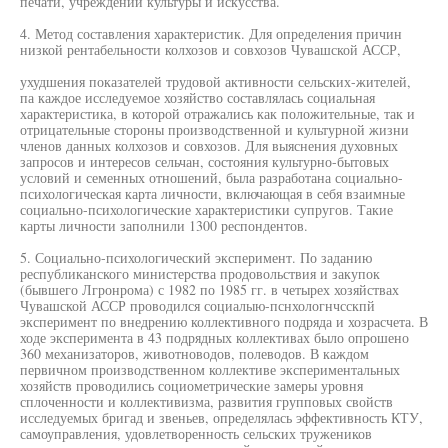
печати, учреждений культуры и искусства.
4. Метод составления характеристик. Для определения причин
низкой рентабельности колхозов и совхозов Чувашской АССР,
ухудшения показателей трудовой активности сельских-жителей,
па каждое исследуемое хозяйство составлялась социальная
характеристика, в которой отражались как положительные, так и
отрицательные стороны производственной и культурной жизни
членов данных колхозов и совхозов. Для выяснения духовных
запросов и интересов сельчан, состояния культурно-бытовых
условий и семенных отношений, была разработана социально-
психологическая карта личности, включающая в себя взаимные
социально-психологические характеристики супругов. Такие
карты личности заполнили 1300 респондентов.
5. Социально-психологический эксперимент. По заданию
республиканского министерства продовольствия и закупок
(бывшего Лгронрома) с 1982 по 1985 гг. в четырех хозяйствах
Чувашской АССР проводился социалыю-пснхологнчсскпй
эксперимент по внедрению коллективного подряда и хозрасчета. В
ходе эксперимента в 43 подрядных коллективах было опрошено
360 механизаторов, животноводов, полеводов. В каждом
первичном производственном коллективе экспериментальных
хозяйств проводились социометрические замеры уровня
сплоченности и коллективизма, развития групповых свойств
исследуемых бригад и звеньев, определялась эффективность КТУ,
самоуправления, удовлетворенность сельских тружеников