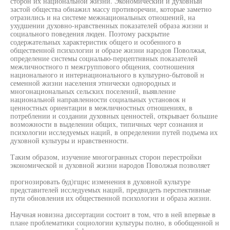
сторон их национальной жизни. Экономический и духовный
застой общества обнажил массу противоречии, которые заметно
отразились и на системе межнациональных отношений, на
ухудшении духовно-нравственных показателей образа жизни и
социального поведения люден. Поэтому раскрытие
содержательных характеристик общего и особенного в
общественной психологии и образе жизни народов Поволжья,
определение системы соцналыю-перцептнвных показателей
межличностного п межгруппового общения, соотношения
национального и интернационального в культурно-бытовой н
семенной жизни населения этнически однородных и
многонациональных сельских поселений, выявление
национальной направленности социальных установок н
ценностных ориентации в межличностных отношениях, в
потреблении и создании духовных ценностей, открывает большие
возможности в выделении общих, типичных черт сознания и
психологии исследуемых наций, в определении путей подъема их
духовной культуры и нравственности.
Таким образом, изучение многогранных сторон перестройки
экономической н духовной жизни народов Поволжья позволяет
прогнозировать буд)гщнс изменения в духовной культуре
представителей исследуемых наций, предвидеть перспективные
пути обновления их общественной психологии и образа жизни.
Научная новизна диссертации состоит в том, что в ней впервые в
плане проблематики социологии культуры полно, в обобщенной н