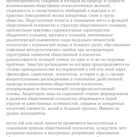
противоречивость суждений и взглядов иа природу и сущность
возникновения общественно-психологических явлений,
оторванность н схоластичность обобщений и выводов и от
практики повседневной жизни конкретных слоев и групп
общества. Недостаточная четкость в понимании места и функций
общественной психологии в структуре общественного сознания,
произвольная трактовка содержательных характеристик
обыденного сознания, массового сознания, непонимание
диалектической взаимосвязи ннди-вндуальио-лнчностной
психологии с психологией малых и больших групп, обуславливает
появление методологических ошибок при интерпретации
структурных элементов общественной психологии,
разнополярность позиций ученых на одни и те же исследуемые
проблемы. Зачастую расхождение во взглядах предопределяется не
столько принадлежностью исследователей к той или иной науке
(философии, социологии, психологии, истории и др.)» сколько
концептуальными расхождениями в понимании двойственной
природы возникновения общественной психологии,
игнорирования ее биологической (психофизиологической)
основы. Акцептация лишь на социальной стороне формирования
и развития общественной психологии оборачивается порой
утратой ее качественных особенностей, отрывом от конкретных
носителей (личности, малой и большой группы). Именно на
уровне жизнедеятель-
ности той или иной личности проявляется биологическая и
социальная природа общественной психологии, вследствпи чего
раскрытие внешних и внутренних детерминант образования