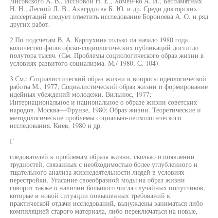
Лисовского А. В., Иссновой Н. Е., Хомен-ко А. И., Беспамятных
Н. Н., Лесной Л. В., Ахвсрдисва Б. Ю. и др. Среди докторских
диссертаций следует отметить исследование Бороиоева А. О. и ряд
других работ.
2 По подсчетам В. А. Карпухина только па начало 1980 года
количество философско-социологпческих публикаций достигло
полутора тысяч. (См. Проблемы социологического образ жизни в
условиях развитого социализма. М./ 1980. С. 104).
3 См.: Социалистический образ жизни и вопросы идеологической
работы М., 1977; Социалистический образ жизни п формирование
идейных убеждений молодежи. Вильнюс, 1977;
Интернациональное и национальное о образе жизни советских
народов. Москва—Фрунзе, 1980; Образ жизни. Теоретические и
методологические проблемы социалыю-пепхологнческого
исследования. Киев, 1980 и др.
Г
следователей к проблемам образа жизни, сколько о появлении
трудностей, связанных с необходимостью более углубленного и
тщательного анализа жизнедеятельности людей в условиях
перестройки. Угасание своеобразной моды на образ жизни
говорит также о наличии большого числа случайных попутчиков,
которые в новой ситуации повышенных требований к
практической отдачи исследований, вынуждены заниматься либо
компиляцией старого материала, либо переключаться на новые,