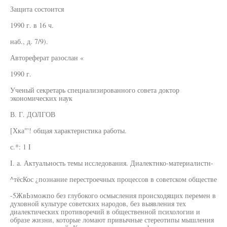
Защита состоится
1990 г. в 16 ч.
наб., д. 7/9).
Автореферат разослан «
1990 г.
Ученый секретарь специализированного совета доктор
экономических наук
В. Г. ДОЛГОВ
[Хка"'! общая характеристика работы.
с.*: 1 I
I. а. Актуальность темы исследования. Диалектнко-материалистн-
^тёсКос ¿познание перестроечных процессов в советском обществе
-5ЖвЬзможпо без глубокого осмысления происходящих перемен в
духовной культуре советских народов, без выявления тех
диалектических противоречий в общественной психологии и
образе жизни, которые ломают привычные стереотипы мышления