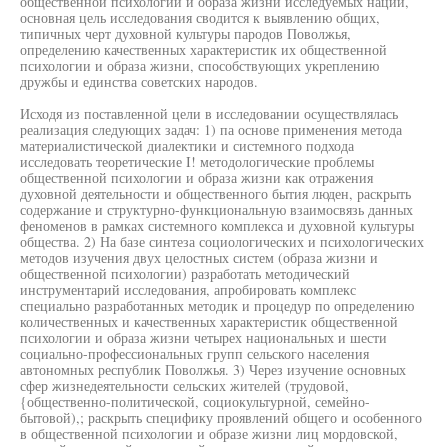
общественной психологии и образа жизни исследуемых наций,
основная цель исследования сводится к выявлению общих,
типичных черт духовной культуры пародов Поволжья,
определению качественных характеристик их общественной
психологии и образа жизни, способствующих укреплению
дружбы и единства советских народов.
Исходя из поставленной цели в исследовании осуществлялась
реализация следующих задач: 1) па основе применения метода
материалистической диалектики и системного подхода
исследовать теоретические I! методологические проблемы
общественной психологии и образа жизни как отражения
духовной деятельности и общественного бытия люден, раскрыть
содержание и структурно-функциональную взаимосвязь данных
феноменов в рамках системного комплекса и духовной культуры
общества. 2) На базе синтеза социологических и психологических
методов изучения двух целостных систем (образа жизни и
общественной психологии) разработать методический
инструментарий исследования, апробировать комплекс
специально разработанных методик и процедур по определению
количественных и качественных характеристик общественной
психологии и образа жизни четырех национальных и шести
социально-профессиональных групп сельского населения
автономных республик Поволжья. 3) Через изучение основных
сфер жизнедеятельности сельских жителей (трудовой,
{общественно-политической, социокультурной, семейно-
бытовой),; раскрыть специфику проявлений общего и особенного
в общественной психологии и образе жизни лиц мордовской,