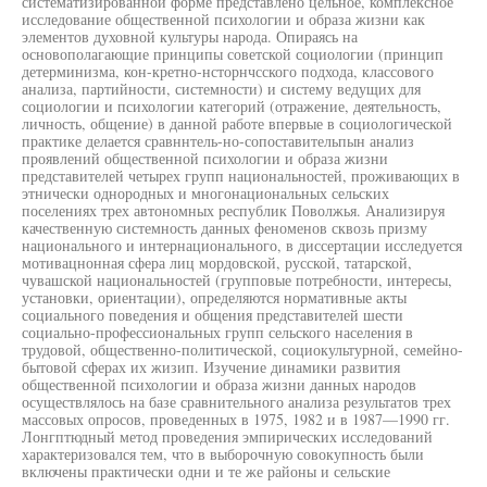
систематизированной форме представлено цельное, комплексное
исследование общественной психологии и образа жизни как
элементов духовной культуры народа. Опираясь на
основополагающие принципы советской социологии (принцип
детерминизма, кон-кретно-нсторнчсского подхода, классового
анализа, партийности, системности) и систему ведущих для
социологии и психологии категорий (отражение, деятельность,
личность, общение) в данной работе впервые в социологической
практике делается сравннтель-но-сопоставительпын анализ
проявлений общественной психологии и образа жизни
представителей четырех групп национальностей, проживающих в
этнически однородных и многонациональных сельских
поселениях трех автономных республик Поволжья. Анализируя
качественную системность данных феноменов сквозь призму
национального и интернационального, в диссертации исследуется
мотивацнонная сфера лиц мордовской, русской, татарской,
чувашской национальностей (групповые потребности, интересы,
установки, ориентации), определяются нормативные акты
социального поведения и общения представителей шести
социально-профессиональных групп сельского населения в
трудовой, общественно-политической, социокультурной, семейно-
бытовой сферах их жизип. Изучение динамики развития
общественной психологии и образа жизни данных народов
осуществлялось на базе сравнительного анализа результатов трех
массовых опросов, проведенных в 1975, 1982 и в 1987—1990 гг.
Лонгптюдный метод проведения эмпирических исследований
характеризовался тем, что в выборочную совокупность были
включены практически одни и те же районы и сельские