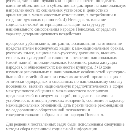
русской, татарской, чувашской национальностей, определить
влияние объективных и субъективных факторов на национальную
направленность их социальных установок и ценностных
орнеитацин в межличностных отношениях, в потреблении и
создании духовных ценностей. 4) Исследовать влияние
социалистической интернационализации на структуру
национального самосознания народов Поволжья, определить
характер детерминирующего воздействия
процессов урбанизации, миграции, ассимиляции па отношение
представителен исследуемых наций к межнациональным бракам,
русскому языку, национально-русскому двуязычию, выявить
степень их культурной активности в освоении национальных
(своей нации), инонациональных (соседних, рядом живущих
пародов), и общесоветскпх ценностей культуры. 5) В ходе
изучения региональных и национальных особенностей культурно-
бытовой и семейной жизни сельских жителей, проживающих в
этнически однородных и смешанных по национальному составу
поселениях, выявить национальную предпочтительность в сфере
межгруппового общения и межличностного восприятия
представителей исследуемых наций, определить наличие и
устойчивость этноцентрических воззрений, состояние и характер
межнациональных отношений, дать практические рекомендации
по оздоровлению общественной психологии и
совершенствованию образа жизни народов Поволжья.
Для решения поставленных задач были использованы следующие
методы сбора первичной социальной информации: