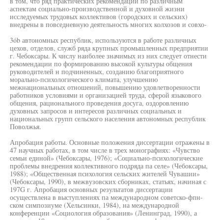
в том, что ряд практических рекомендаций по различным
аспектам социально-производственной и духовной жизни
исследуемых трудовых коллективов (городских и сельских)
внедрены в повседневную деятельность многих колхозов и совхо-
3ób автономных республик, используются в работе различных
цехов, отделов, служб ряда крупных промышленных предприятии
г. Чебоксары. К числу наиболее значимых из них следует отнести
рекомендации по формированию высокой культуры общения
руководителей н подчиненных, созданию благоприятного
морально-психологического климата, улучшению
межнациональных отношений, повышению удовлетворенности
работников условиями и организацией труда, сферой языкового
общения, рационального проведения досуга, оздоровлению
духовных запросов и интересов различных социальных и
национальных групп сельского населения автономных республик
Поволжья.
Апробация работы. Основные положения диссертации отражены в
47 научных работах, в том числе в трех монографиях: «Чувство
семьи единой» (Чебоксары, 1976); «Социально-психологические
проблемы внедрения коллективного подряда па селе» (Чебоксары,
1988); «Общественная психология сельских жителей Чувашии»
(Чебоксары, 1990), в межвузовских сборниках, статьях, начиная с
197G г. Апробация основных результатов диссертации
осуществлена в выступлениях па международном советско-фпн-
ском симпозиуме (Хельсинки, 1984), на международной
конференции «Социология образования» (Ленинград, 1990), а