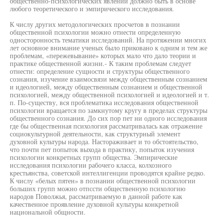
общественно-психологических явлении должно быть в основе
любого теоретического и эмпирического исследования.
К числу других методологических просчетов в познании
общественной психологии можно отнести определенную
односторонность тематики исследований. На протяжении многих
лет основное внимание ученых было приковано к одним и тем же
проблемам, «пережевывание» которых мало что дало теории и
практике общественной жизни.- К таким проблемам следует
отнести: определение сущности и структуры общественного
сознания, изучение взаимосвязи между общественным сознанием
и идеологией, между общественным сознанием и общественной
психологией, между общественной психологией и идеологией и т.
п. По-существу, вся проблематика исследования общественной
психологии вращается по замкнутому кругу в пределах структуры
общественного сознания. До сих пор пет ни одного исследования
где бы общественная психология рассматривалась как отражение
социокультурной деятельности, как структурный элемент
духовной культуры народа. Настораживает и то обстоятельство,
что почти пет попыток выхода в практику, попыток изучения
психологии конкретных групп общества. Эмпирические
исследования психологии рабочего класса, колхозного
крестьянства, советской интеллигенции проводятся крайне редко.
К числу «белых пятен» в познании общественной психологии
больших групп можно отпссти общественную психологию
народов Поволжья, рассматриваемую в данной работе как
качественное проявление духовной культуры конкретной
национальной общности.