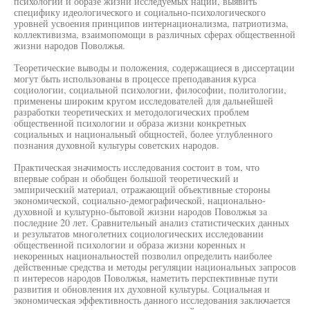
психологии и образе жизни исследуемых наций, выявить
специфику идеологического и социально-психологического
уровней усвоения принципов интернационализма, патриотизма,
коллективизма, взаимопомощи в различных сферах общественной
жизни народов Поволжья.
Теоретические выводы и положения, содержащиеся в диссертации
могут быть использованы в процессе преподавания курса
социологии, социальной психологии, философии, политологии,
применены широким кругом исследователей для дальнейшей
разработки теоретических и методологических проблем
общественной психологии и образа жизни конкретных
социальных и национальный общностей, более углубленного
познания духовной культуры советских народов.
Практическая значимость исследования состоит в том, что
впервые собран и обобщен большой теоретический и
эмпирический материал, отражающий объективные стороны
экономической, социально-демографической, национально-
духовной и культурно-бытовой жизни народов Поволжья за
последние 20 лет. Сравнительный анализ статистических данных
и результатов многолетних социологических исследовании
общественной психологии и образа жизни коренных н
некоренных национальностей позволил определить наиболее
действенные средства и методы регуляции национальных запросов
п интересов народов Поволжья, наметить перспективные пути
развития и обновления их духовной культуры. Социальная и
экономическая эффективность данного исследования заключается