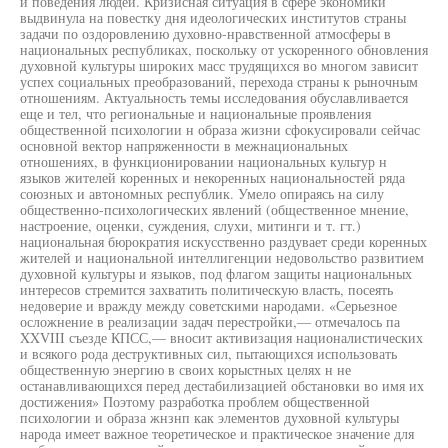
и поведения людей. Кризисная ситуация в сфере экономики
выдвинула на повестку дня идеологических институтов страны
задачи по оздоровлению духовно-нравственной атмосферы в
национальных республиках, поскольку от ускоренного обновления
духовной культуры широких масс трудящихся во многом зависит
успех социальных преобразований, перехода страны к рыночным
отношениям. Актуальность темы исследования обуславливается
еще и тел, что региональные и национальные проявления
общественной психологии н образа жизни сфокусировали сейчас
основной вектор напряженности в межнациональных
отношениях, в функционировании национальных культур н
языков жителей коренных и некоренных национальностей ряда
союзных и автономных республик. Умело опираясь на силу
общественно-психологических явлений (общественное мнение,
настроение, оценки, суждения, слухи, митинги и т. гт.)
национальная бюрократия искусственно раздувает среди коренных
жителей и национальной интеллигенции недовольство развитием
духовной культуры и языков, под флагом защиты национальных
интересов стремится захватить политическую власть, посеять
недоверие и вражду между советскими народами. «Серьезное
осложнение в реализации задач перестройки,— отмечалось па
XXVIII съезде КПСС,— вносит активизация националистических
и всякого рода деструктивных сил, пытающихся использовать
общественную энергию в своих корыстных целях н не
останавливающихся перед дестабилизацией обстановки во имя их
достижения» Поэтому разработка проблем общественной
психологии и образа жнзнп как элементов духовной культуры
народа имеет важное теоретическое и практическое значение для