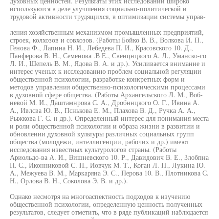
духовных ценностей. Результаты этих исследований широко
используются в деле улучшения социально-политической и
трудовой активности трудящихся, в оптимизации системы управ-
ления хозяйственным механизмом промышленных предприятий,
строек, колхозов и совхозов. (Работы Бойко В. В., Волкова И. П.,
Генова Ф., Лапина Н. И., Лебедева П. И., Красовского 10. Д.,
Панферова В. Н., Семенова .В Е., Свенцнцкого А. Л., Уманско-го
Л. И., Шепель В. М., Ядова В. А. и др.). Усиливается внимание и
интерес ученых к исследованию проблем социальной регуляции
общественной психологии, разработке конкретных форм и
методов управления общественно-психологическими процессами
в духовной сфере общества. (Работы Архангельского Л. М., Воб-
невой М. И., Даштамнрова С. А., Дробннцкого О. Г., Ивина А.
А., Ивлсва Ю. В., Пснькова Е. М., Плахова В. Д., Ручка А. А.,
Рыжкова Г. С. н др.). Определенный интерес для понимания места
и роли общественной психологии и образа жизни в развитии и
обновлении духовной культуры различных социальных групп
общества (молодежи, интеллигенции, рабочих и др.) имеют
исследования известных культурологов страны. (Работы
Ариольдо-ва А. И., Вишневского 10. Р., Давидович В. Е., Злобпна
Н. С., Иконниковой С. Н., Иовчук М. Т., Коган Л. Н., Лукина Ю.
А., Межуева В. М., Маркаряна Э. С., Перова 10. В., Плотникова С.
Н., Орлова В. Н., Соколова Э. В. и др.).
Однако несмотря на многоаспектность подходов к изучению
общественной психологии, определенную ценность полученных
результатов, следует отметить, что в ряде публикаций наблюдается