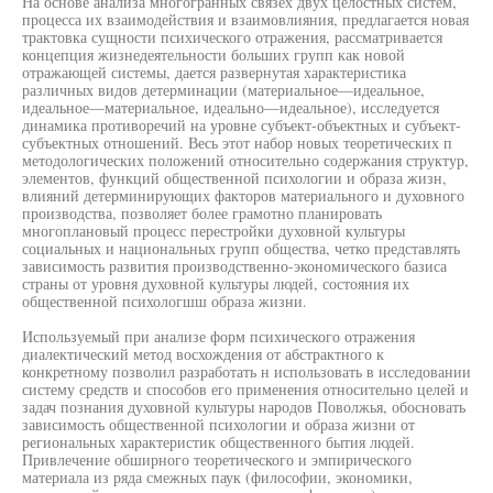
На основе анализа многогранных связех двух целостных систем,
процесса их взаимодействия и взаимовлияния, предлагается новая
трактовка сущности психического отражения, рассматривается
концепция жизнедеятельности больших групп как новой
отражающей системы, дается развернутая характеристика
различных видов детерминации (материальное—идеальное,
идеальное—материальное, идеально—идеальное), исследуется
динамика противоречий на уровне субъект-объектных и субъект-
субъектных отношений. Весь этот набор новых теоретических п
методологических положений относительно содержания структур,
элементов, функций общественной психологии и образа жизн,
влияний детерминирующих факторов материального и духовного
производства, позволяет более грамотно планировать
многоплановый процесс перестройки духовной культуры
социальных и национальных групп общества, четко представлять
зависимость развития производственно-экономического базиса
страны от уровня духовной культуры людей, состояния их
общественной психологшш образа жизни.
Используемый при анализе форм психического отражения
диалектический метод восхождения от абстрактного к
конкретному позволил разработать н использовать в исследовании
систему средств и способов его применения относительно целей и
задач познания духовной культуры народов Поволжья, обосновать
зависимость общественной психологии и образа жизни от
региональных характеристик общественного бытия людей.
Привлечение обширного теоретического и эмпирического
материала из ряда смежных паук (философии, экономики,