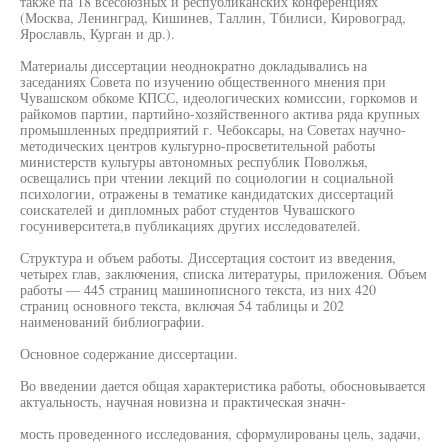
также па 18 всесоюзных и республиканских конференциях
(Москва, Ленинград, Кишинев, Таллин, Тбилиси, Кировоград,
Ярославль, Курган и др.).
Материалы диссертации неоднократно докладывались на
заседаниях Совета по изучению общественного мнения при
Чувашском обкоме КПСС, идеологических комиссии, горкомов и
райкомов партии, партийно-хозяйственного актива ряда крупных
промышленных предприятий г. Чебоксары, на Советах научно-
методических центров культурно-просветительной работы
министерств культуры автономных республик Поволжья,
освещались при чтении лекций по социологии н социальной
психологии, отражены в тематике кандидатских диссертаций
соискателей и дипломных работ студентов Чувашского
госуниверситета,в публикациях других исследователей.
Структура и объем работы. Диссертация состоит из введения,
четырех глав, заключения, списка литературы, приложения. Объем
работы — 445 страниц машинописного текста, из них 420
страниц основного текста, включая 54 таблицы и 202
наименований библиографии.
Основное содержание диссертации.
Во введении дается общая характеристика работы, обосновывается
актуальность, научная новизна и практическая значн-
мость проведенного исследования, сформулированы цель, задачи,