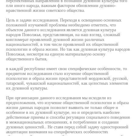
перспективных направлений в познании духовной культуры того
пли иного народа, важным фактором обновлении духовно-
нравственной жизни советского общества.
Цель и задачи исследования. Переходя к освещению основных
положений изучаемой проблемы необходимо отметить, что
объектом данного исследования является духовная культура
народов Поволжья, представляющая, на наш взгляд, сложный
конгломерат проявлений духовной жизни различных
национальностей, в том числе проявлений их общественной
психологии и образа жизни. Но так как духовная культура народов
Поволжья, несмотря на единую материальную основу
общественного бытия,
в каждой республике имеет свои специфические особенности, то
предметом исследования стало изучение общественной
психологии и образа жизни представителей мордовской, русской,
татарской, чувашской национальностей, как целостных элементов
их духовной культуры.
При организации данного исследования мы исходили из
предположения, что изучение общественной психологии и образа
жизни данных народов позволит выявить не только общее н
особенное в их духовной культуре, но и определить наиболее
действенные приемы и способы регуляции социального поведения
в межнациональных отношениях, в потреблении и создании
духовных ценностей.. Не ставя перед собой задачу односторонней
акцептации внимания на специфических особенностях