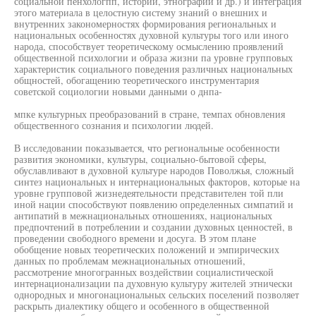
социальной пенхологпп, истории, этнографии и др.) и интеграция
этого материала в целостную систему знаний о внешних и
внутренних закономерностях формирования региональных и
национальных особенностях духовной культуры того или иного
народа, способствует теоретическому осмыслению проявлений
общественной психологии и образа жизни па уровне групповых
характеристик социального поведения различных национальных
общностей, обогащению теоретического инструментария
советской социологии новыми данными о днпа-
мпке культурных преобразований в стране, темпах обновления
общественного сознания и психологии людей.
В исследовании показывается, что региональные особенности
развития экономики, культуры, социально-бытовой сферы,
обуславливают в духовной культуре народов Поволжья, сложный
синтез национальных н интернациональных факторов, которые на
уровне групповой жизнедеятельности представителен той пли
иной нации способствуют появлению определенных симпатий и
антипатий в межнациональных отношениях, национальных
предпочтений в потреблении и создании духовных ценностей, в
проведении свободного времени и досуга. В этом плане
обобщение новых теоретических положений и эмпирических
данных по проблемам межнациональных отношений,
рассмотрение многогранных воздействии социалистической
интернационализации па духовную культуру жителей этнически
однородных и многонациональных сельских поселений позволяет
раскрыть диалектику общего и особенного в общественной