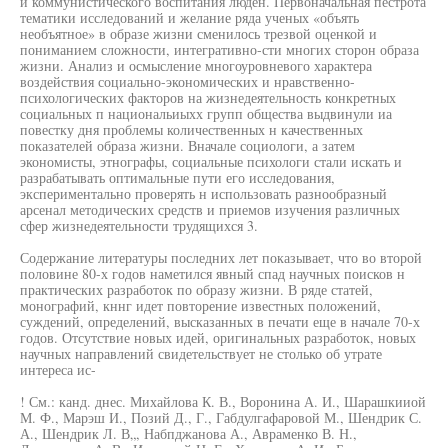
и коммунистического воспитания люден. Первоначальная пестрота
тематики исследований и желание ряда ученых «объять
необъятное» в образе жизни сменилось трезвой оценкой и
пониманием сложности, интегративно-сти многих сторон образа
жизни. Анализ и осмысление многоуровневого характера
воздействия социально-экономических и нравственно-
психологических факторов на жизнедеятельность конкретных
социальных п национальиыхх групп общества выдвинули иа
повестку дня проблемы количественных н качественных
показателей образа жизни. Вначале социологи, а затем
экономисты, этнографы, социальные психологи стали искать и
разрабатывать оптимальные пути его исследования,
экспериментально проверять н использовать разнообразный
арсенал методических средств и приемов изучения различных
сфер жизнедеятельности трудящихся 3.
Содержание литературы последних лет показывает, что во второй
половине 80-х годов наметился явный спад научных поисков н
практических разработок по образу жизни. В ряде статей,
монографий, кннг идет повторение известных положений,
суждений, определений, высказанных в печати еще в начале 70-х
годов. Отсутствие новых идей, оригинальных разработок, новых
научных направлений свидетельствует не столько об утрате
интереса ис-
! См.: канд. днес. Михайлова К. В., Воронина А. И., Шарашкииой
М. Ф., Марэш И., Позий Д., Г., Габдулгафаровой М., Шендрик С.
А., Шендрик Л. В„, Набпджанова А., Авраменко В. Н.,