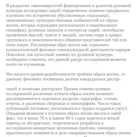
В раскрытии закономерностей формирования и развития духовной
культуры исследуемых наций определенное значение придавалось
изучению тех исторически обусловленных социальных,
экономических, культурно-бытовых особенностей их образа
жизни, которые порождают региональную и национальную
специфику духовных запросов и интересов людей, своеобразие
проявление мыслей, чувств и эмоций, систему норм и правил
группового и межличностного общения представителей той пли
пион нации. Рассматривая образ жнзпн как социально-
психологический феномен социокультурной деятельности народов
Поволжья, как целостный элемент их духовной культуры,
необходимо отметить, что данный ракурс исследования является
почти не изученным.
Что касается уровня разработанности проблем образа жизни, то
данному феномену посвящены десятки кандидатских диссер-
таций и несколько докторских Причем помимо целевых
исследований различные аспекты образа жизни косвенно
рассматриваются в отдельных разделах, параграфах, статьях,
отчетах, в различных сборниках н монографиях. Число таких
публикаций постоянно увеличивается и трудно поддается учету2.
Отрадным явлением в изучении образа жизни явился и такой
факт, что в конце 70-х и начале 80-х годов наметился четкий
переход от абстрактных, теоретических разработок к
исследованию конкретных жизненных проблем, имеющих
практическую значимость в деле совершенствования образа жизни