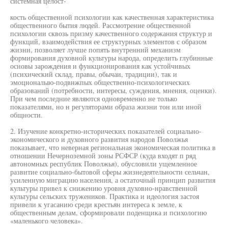
системная целост-
кость общественной психологии как качественная характеристика
общественного бытия людей. Рассмотрение общественной
психологии сквозь призму качественного содержания структур и
функций, взаимодействия ее структурных элементов с образом
жизни, позволяет лучше попять внутренний механизм
формирования духовной культуры народа, определить глубинные
основы зарождения и функционирования как устойчивых
(психический склад, правы, обычаи, традиции), так и
эмоцноналыю-подвнжпых общественно-психологических
образований (потребности, интересы, суждения, мнения, оценки).
При чем последние являются одновременно не только
показателями, но н регуляторами образа жизни тон или иной
общности.
2. Изучение конкретно-исторических показателей социально-
экономического и духовного развития народов Поволжья
показывает, что неверная региональная экономическая политика в
отношении Нечерноземной зоны РСФСР (куда входят п ряд
автономных республик Поволжья), обусловили ущемленное
развитие социально-бытовой сферы жизнедеятельности сельчан,
усиленную миграцию населения, а остаточный принцип развития
культуры привел к снижению уровня духовно-нравственной
культуры сельских тружеников. Практика и идеология застоя
привели к угасанию среди крестьян интереса к земле, к
общественным делам, сформировали поденщика и психологию
«маленького человека».