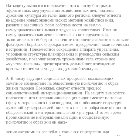
На защиту выносится положение, что к числу быстрых п
эффективных мер улучшения хозяйственных дел, подъема
духовной культуры жителей данного региона, следует отнести
внедрение новых экономических методов хозяйствования,
развитие различных форм собственности на землю,
самоуправленческпх начал в трудовых коллективах. Именно
самоуправленческая деятельность сельских тружеников,
экономическая свобода и рыночные отношения являются важными
факторами борьбы с бюрократизмом, преодоления иждивенческих
настроений. Повсеместное сокращение аппарата управления,
упрощение структуры планирования и руководства сельским
хозяйством, позволят вернуть труженикам села утраченное
«чувство хозяина», предотвратить дельнейшее отчуждение
крестьян от земли и упадка их духовной культуры.
3. К числу ведущих социальных процессов, оказывающих
заметное воздействие па общественную психологию и образ
жизни пародов Поволжья, следует отнести процесс
социалистической интернационализации. На защиту выносится
положение, что интернационализация видоизменяет не только
сферу материального производства, по и обогащает структуру
духовной культуры людей, вносит в нее разнообразные ценности
общссоветской и интернациональной культуры. В то же время
проникновение интернационализации в общественную
психологию и образ жизни насе-
ления автономных республик связано с определенными