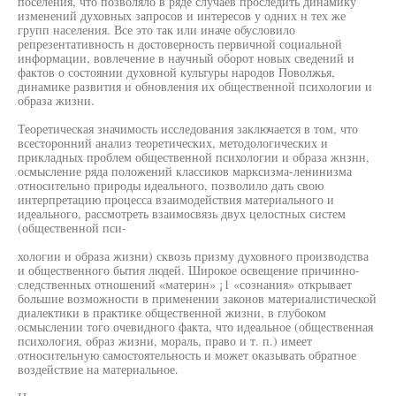
поселения, что позволяло в ряде случаев проследить динамику
изменений духовных запросов и интересов у одних н тех же
групп населения. Все это так или иначе обусловило
репрезентативность н достоверность первичной социальной
информации, вовлечение в научный оборот новых сведений и
фактов о состоянии духовной культуры народов Поволжья,
динамике развития и обновления их общественной психологии и
образа жизни.
Теоретическая значимость исследования заключается в том, что
всесторонний анализ теоретических, методологических и
прикладных проблем общественной психологии и образа жнзнн,
осмысление ряда положений классиков марксизма-ленинизма
относительно природы идеального, позволило дать свою
интерпретацию процесса взаимодействия материального и
идеального, рассмотреть взаимосвязь двух целостных систем
(общественной пси-
хологии и образа жизни) сквозь призму духовного производства
и общественного бытия людей. Широкое освещение причинно-
следственных отношений «материн» ¡1 «сознания» открывает
большие возможности в применении законов материалистической
диалектики в практике общественной жизни, в глубоком
осмыслении того очевидного факта, что идеальное (общественная
психология, образ жизни, мораль, право и т. п.) имеет
относительную самостоятельность и может оказывать обратное
воздействие на материальное.