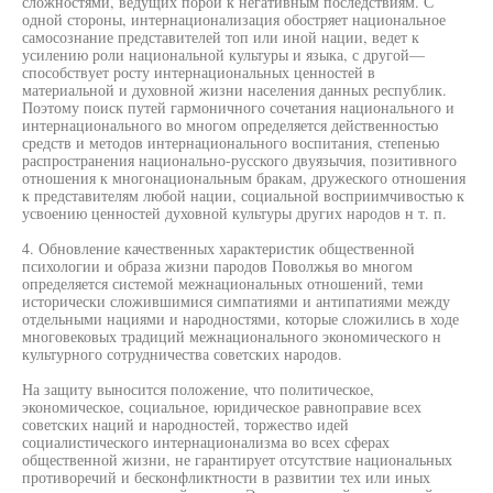
сложностями, ведущих порой к негативным последствиям. С
одной стороны, интернационализация обостряет национальное
самосознание представителей топ или иной нации, ведет к
усилению роли национальной культуры и языка, с другой—
способствует росту интернациональных ценностей в
материальной и духовной жизни населения данных республик.
Поэтому поиск путей гармоничного сочетания национального и
интернационального во многом определяется действенностью
средств и методов интернационального воспитания, степенью
распространения национально-русского двуязычия, позитивного
отношения к многонациональным бракам, дружеского отношения
к представителям любой нации, социальной восприимчивостью к
усвоению ценностей духовной культуры других народов н т. п.
4. Обновление качественных характеристик общественной
психологии и образа жизни пародов Поволжья во многом
определяется системой межнациональных отношений, теми
исторически сложившимися симпатиями и антипатиями между
отдельными нациями и народностями, которые сложились в ходе
многовековых традиций межнационального экономического н
культурного сотрудничества советских народов.
На защиту выносится положение, что политическое,
экономическое, социальное, юридическое равноправие всех
советских наций и народностей, торжество идей
социалистического интернационализма во всех сферах
общественной жизни, не гарантирует отсутствие национальных
противоречий и бесконфликтности в развитии тех или иных