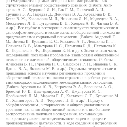
рассматривается в рамках исторического материализма как
структурный элемент общественного сознания. (Работы Анп-
щенко А. С., Бурдпной Л. И., Гак Г. М., Горячевой А. И.,
Трушина Б. А., Гырдева Д., Демичева В. А., Журавлева В. В.,
Келле В. Ж., Ковальзона М. Я., Никитина Л. Н., Медведева В. А.,
Москвичева Л. Н., Тугарннова В. П., Уледова А. К., Чагнпа В. А.
и др.). Все глубже п всесторонне анализируются теоретические п
фнлософско-методологические аспекты общественной психологии
представителями социальной психологии. (Работы Андревой Г.
М., Впчева В., Кузьмина Е. С., Ковалева А. Г., Левыкина И. Т.,
Новикова В. В., Мансурова Н. С., Парыгнна Б. Д., Платонова К.
К., Поршнева Б. Ф., Шороховои Е. В. и др.). Значительная часть
исследований посвящена проблемам- взаимосвязи общественной
психологии с идеологией, общественным сознанием. (Работы
Алексеева В. Н., Гуревнча П. С., Самсонова Р. Н., Иванова С. К.,
Ядо-ва В. А., Яковлева М. В. и др.). Отдельные теоретические и
прикладные аспекты изучения региональных проявлений
общественной психологии нашли отражение в работах ученых,
занимающихся исследованием межнациональных отношений.
(Работы Арутюия-на 10. В., Баграмова Э. А., Бороноева А. О.,
Бромлей 10. В., Даш-дамирова А. Ф., Джупусова М. С.,
Дробижевой Л. М., Маркова Г. Г., Калтахчан С. Т., Куличенко М.
И., Холмогорова А. И., Федосеева П. Н. и др.). Наряду с
общефилософским., историческим и общесоциологическнм
уровнями познания общественной психологии, все большее
распространение получают исследования, вскрывающие
конкретные условия жизнедеятельности люден в процессе
производственной деятельности, в ходе создания и потребления