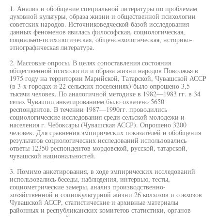
1. Анализ и обобщение специальной литературы по проблемам
духовной культуры, образа жизни и общественной психологии
советских народов. Источниковедческой базой исследования
данных феноменов явилась философская, социологическая,
социально-психологическая, общенснхологнческая, нсторико-
этнографнческая литература.
2. Массовые опросы. В целях сопоставления состояния
общественной психологии и образа жизни народов Поволжья в
1975 году на территории Марийской, Татарской, Чувашской АССР
(в 3-х городах и 22 сельских поселениях) было опрошено 3,5
тысячи человек. По аналогичной методике в 1982—1983 гг. в 34
селах Чувашии анкетированием было охвачено 5650
респондентов. В течении 1987—1990гг. проводились
социологические исследования среди сельской молодежи и
населения г. Чебоксары (Чувашская АССР). Опрошено 3200
человек. Для сравнения эмпирических показателей и обобщения
результатов социологических исследований использовались
ответы 12350 респондентов мордовской, русской, татарской,
чувашской национальностей.
3. Помимо анкетирования, в ходе эмпирических исследований
использовались беседы, наблюдения, интервью, тесты,
социометрические замеры, анализ производственно-
хозяйственной и социокультурной жизни 26 колхозов и совхозов
Чувашской АССР, статистические и архивные материалы
районных и республиканских комитетов статистики, органов