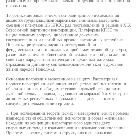
различными сторонами материальной и духовной жизни колхозов
и совхозов.
Теоретико-методологической основой данного исследования
являются труды классиков марксизма-ленинизма, материалы
съездов и пленумов ЦК КПСС, ряд постановлений и решений XIX
Всесоюзной партийной конференции, Платформы КПСС по
национальному вопросу, директивные документы
государственных и партийных органов автономных республик
Поволжья, результаты научных исследований по
фундаментальным и прикладным проблемам духовной культуры,
различным аспектам общественной психологии н образа жизни
советских народов, статистический и архивный материал,
отражающий динамику соцналыю-экономпче' ской и духовной
жизни народов Поволжья.
Основные положения вынесенные на защиту. Рассматривая
процесс перестройки и обновления общественной психологии н
образа жнзнп как необходимое условие дальнейшего развития
духовной культуры народа, оздоровления моральной атмосферы в
автономных республиках Поволжья, на защиту выносятся
следующие положения диссертации.
1. При исследовании теоретических и методологических проблем
взаимодействия общественной психологии и образа жизни мы
исходили из концепции нерасторжимого единства двух
спаренных систем, их взаимовлиянии и взаимопроникновении.
При этом за основу системно-структурного анализа взята