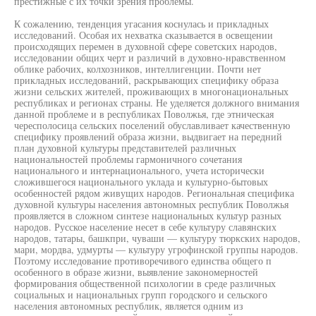
престижные с их точки зрения проблемы.
К сожалению, тенденция угасания коснулась и прикладных
исследований. Особая их нехватка сказывается в освещении
происходящих перемен в духовной сфере советских народов,
исследовании общих черт и различий в духовно-нравственном
облике рабочих, колхозников, интеллигенции. Почти нет
прикладных исследований, раскрывающих специфику образа
жизни сельских жителей, проживающих в многонациональных
республиках и регионах страны. Не уделяется должного внимания
данной проблеме и в республиках Поволжья, где этническая
чересполосица сельских поселений обуславливает качественную
специфику проявлений образа жизни, выдвигает на передний
план духовной культуры представителей различных
национальностей проблемы гармоничного сочетания
национального и интернационального, учета исторически
сложившегося национального уклада и культурно-бытовых
особенностей рядом живущих народов. Региональная специфика
духовной культуры населения автономных республик Поволжья
проявляется в сложном синтезе национальных культур разных
народов. Русское население несет в себе культуру славянских
народов, татары, башкпри, чуваши — культуру тюркских народов,
мари, мордва, удмурты — культуру угрофинской группы народов.
Поэтому исследование противоречивого единства общего п
особенного в образе жизни, выявление закономерностей
формирования общественной психологии в среде различных
социальных и национальных групп городского и сельского
населения автономных республик, является одним из