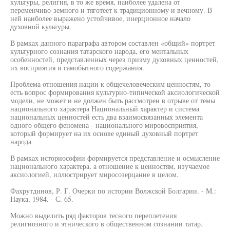
культуры, религия, в то же время, наиболее удалена от
переменчиво-земного и тяготеет к традиционному и вечному. В
ней наиболее выражено устойчивое, инерционное начало
духовной культуры.
В рамках данного параграфа автором составлен «общий» портрет
культурного сознания татарского народа, его ментальных
особенностей, представленных через призму духовных ценностей,
их восприятия и самобытного содержания.
Проблема отношения нации к общечеловеческим ценностям, то
есть вопрос формирования культурно-типической аксиологической
модели, не может и не должен быть рассмотрен в отрыве от темы
национального характера Национальный характер и система
национальных ценностей есть два взаимосвязанных элемента
одного общего феномена - национального мировосприятия,
который формирует на их основе единый духовный портрет
народа
В рамках историософии формируется представление и осмысление
национального характера, а отношение к ценностям, изучаемое
аксиологией, иллюстрирует миросозерцание в целом.
Фахрутдинов, Р. Г. Очерки по истории Волжской Болгарии. - М.:
Наука, 1984. - С. 65.
Можно выделить ряд факторов тесного переплетения
религиозного и этнического в общественном сознании татар.