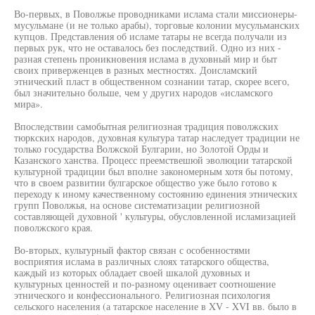
Во-первых, в Поволжье проводниками ислама стали миссионеры-
мусульмане (и не только арабы), торговые колонии мусульманских
купцов. Представления об исламе татары не всегда получали из
первых рук, что не оставалось без последствий. Одно из них -
разная степень проникновения ислама в духовный мир и быт
своих приверженцев в разных местностях. Доисламский
этнический пласт в общественном сознании татар, скорее всего,
был значительно больше, чем у других народов «исламского
мира».
Впоследствии самобытная религиозная традиция поволжских
тюркских народов, духовная культура татар наследует традиции не
только государства Волжской Булгарии, но Золотой Орды и
Казанского ханства. Процесс преемствешюй эволюции татарской
культурной традиции был вполне закономерным хотя бы потому,
что в своем развитии булгарское общество уже было готово к
переходу к иному качественному состоянию единения этнических
групп Поволжья, на основе систематизации религиозной
составляющей духовной ' культуры, обусловленной исламизацией
поволжского края.
Во-вторых, культурный фактор связан с особенностями
восприятия ислама в различных слоях татарского общества,
каждый из которых обладает своей шкалой духовных и
культурных ценностей и по-разному оценивает соотношение
этнического и конфессионального. Религиозная психология
сельского населения (а татарское население в XV - XVI вв. было в