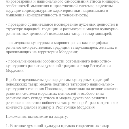
мировоззрения и национального самосознания этноса мишарей,
особенностей мышления и нравственной системы; выделены
ведущие социокультурные характеристики национального
мышления (консервативность и толерантность);
- проведено сравнительное исследование духовных ценностей в
структуре народной традиции и рассмотрены модели культурно-
религиозных ценностей поволжских татар и татар-мишарей;
- исследована культурная и мировоззренческая специфика
религиозно-нравственных традиций татар-мишарей, живших и
проживающих на территории Мордовии;
- проанализированы особенности современного ценностно-
культурного развития духовной традиции татар Республики
Мордовия.
В работе предложены две парадигмы культурных традиций
поволжских татар: модель подтипов татарского национально-
культурного сознания Поволжья, выявленная на основе анализа
развития системы моральных ценностей и особого типа
религиозного уклада этноса и модель духовного развития
регионального этносообщества татар-мишарей, рассмотренная в
контексте диалога культур в Республике Мордовия.
Положения, выносимые на защиту:
1. В основе духовной культуры предков современных татар