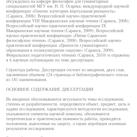
обсуждались на кафедре философии для гуманитарных
специальностей МГУ им. Н. П. Огарева; международной научной
конференции «Генезис категории виртуальная реальность»
(Саранск, 2008); Всероссийской научно-практической
конференции VIII Макаркинские научные чтения (Саранск, 2008);
Всероссийской научно-практической конференции IX
Макаркинские научные чтения (Саранск, 2009); Всероссийской
научно-практической конференции «Пятые Саранские
философские чтения» (Саранск, 2008); Всероссийской научно-
практической конференции «Ценности гуманитарного
образования в поликультурном социуме» (Саранск, 2009);
Февральских педагогических чтениях (Саранск, 2010) и отражены
в 6 научных публикациях по теме диссертации.
Структура работы. Диссертация состоит из введения, двух глав,
заключения объемом 124 страницы и библиографического списка
из 181 наименования.
ОСНОВНОЕ СОДЕРЖАНИЕ ДИССЕРТАЦИИ
Во введении обосновываются актуальность темы исследования,
степень ее разработанности, определяются объект, предмет, цель и
задачи исследования, характеризуется методология исследования,
указываются элементы научной новизны, обозначаются
теоретическая и практическая значимость работы, приводятся
положения, выносимые на защиту, а также апробация основных
результатов исследования.