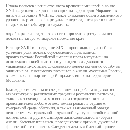
Начало попыток насильственного крещения мишарей в конце
XVII в., усиление христианизации на территории Мордовии в
начале и середине XVIII в., резкое снижение общего жизненного
уровня татар-мишарей в результате перевода неокрестившихся
татарских князей, мурз и служилых
людей в разряд податных крестьян привели к росту влияния
ислама на татаро-мишарское население края.
В конце XVIII в. - середине XIX в. происходило дальнейшее
усиление роли ислама, обусловленное признанием
правительством Российской империи права мусульман на
исповедание своей религии и учреждением Духовного
управления мусульман. Духовенство повело активную борьбу за
очищение от неисламских элементов в жизни мусульман России,
в том числе и татар-мишарей, проживавших на территории
Мордовии.
Благодаря системным исследованиям по проблемам развития
этнокультуры и религиозных традиций российских регионов,
становится очевидным, что вопросы сохранения жизни
представителей любого этноса нельзя решать в отрыве от
конкретной среды обитания, а так же взаимосвязей между
ценностями материальной и духовной культуры, хозяйственной
деятельности и других факторов жизнедеятельности (образа
жизни, бытовых привычек, поведенческих причин, духовной и
физической активности). Следует отметать и быстрый процесс