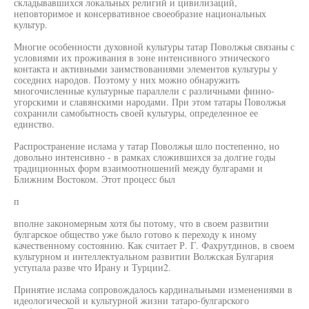
складывавшихся локальных религий и цивилизаций,
неповторимое и консервативное своеобразие национальных
культур.
Многие особенности духовной культуры татар Поволжья связаны с
условиями их проживания в зоне интенсивного этнического
контакта и активными заимствованиями элементов культуры у
соседних народов. Поэтому у них можно обнаружить
многочисленные культурные параллели с различными финно-
угорскими и славянскими народами. При этом татары Поволжья
сохранили самобытность своей культуры, определенное ее
единство.
Распространение ислама у татар Поволжья шло постепенно, но
довольно интенсивно - в рамках сложившихся за долгие годы
традиционных форм взаимоотношений между булгарами и
Ближним Востоком. Этот процесс был
п
вполне закономерным хотя бы потому, что в своем развитии
булгарское общество уже было готово к переходу к иному
качественному состоянию. Как считает Р. Г. Фахрутдинов, в своем
культурном и интеллектуальном развитии Волжская Булгария
уступала разве что Ирану и Турции2.
Принятие ислама сопровождалось кардинальными изменениями в
идеологической и культурной жизни татаро-булгарского