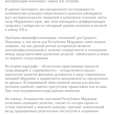
вестернизации населения с начала XX столетия.
В данных настоящего диссертационного исследования по
особенностям культурно-общественного развития наблюдается
рост вестернизаторских тенденций в культурном сознании элиты
татар Мордовского края, при этом наблюдается дифференциация
татарского сообщества на элитарный уровень культуры и низовой
к началу XX в.
Проблема межконфессиональных отношений для Среднего
Поволжья, в том числе для Республики Мордовия, имеет важное
значение, так как данный регион исторически является
многоконфессиональным и наличие толерантности в отношениях
между представителями различных религий -обязательное условие
их мирного соседствования.
Во втором параграфе - «Религиозно-нравственные ценности
татар-мишарей и современность» - осуществляется анализ
перспектив развития феномена духовности в среде современных
мишарей Мордовии и выдвигаются предложения по преодолению
ее кризиса. В современной общественной жизни российских
регионов наиболее заметно присутствие православия или ислама.
При этом подчеркивается ряд важных моментов.
Во-первых, большинство населения Республики Мордовия
позитивно оценивает религию, считает ее сегодня одним из
устоев этнической и мировой культуры, признает значительный
вклад традиционных религиозных институтов в сохранение