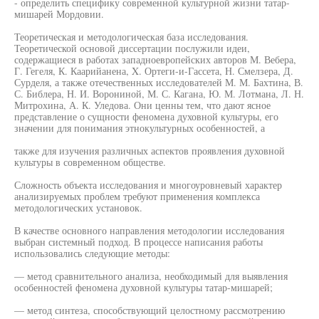
- определить специфику современной культурной жизни татар-
мишарей Мордовии.
Теоретическая и методологическая база исследования.
Теоретической основой диссертации послужили идеи,
содержащиеся в работах западноевропейских авторов М. Вебера,
Г. Гегеля, К. Каарийанена, X. Ортеги-и-Гассета, Н. Смелзера, Д.
Сурделя, а также отечественных исследователей М. М. Бахтина, В.
С. Библера, Н. И. Ворониной, М. С. Кагана, Ю. М. Лотмана, Л. Н.
Митрохина, А. К. Уледова. Они ценны тем, что дают ясное
представление о сущности феномена духовной культуры, его
значении для понимания этнокультурных особенностей, а
также для изучения различных аспектов проявления духовной
культуры в современном обществе.
Сложность объекта исследования и многоуровневый характер
анализируемых проблем требуют применения комплекса
методологических установок.
В качестве основного направления методологии исследования
выбран системный подход. В процессе написания работы
использовались следующие методы:
— метод сравнительного анализа, необходимый для выявления
особенностей феномена духовной культуры татар-мишарей;
— метод синтеза, способствующий целостному рассмотрению