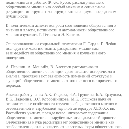
поднимаются в работах Ж.-Ж. Руссо, рассматривавшего
общественное мнение как особый механизм социальной
регуляции, инструмент конструирования социума посредством
публичности.
В политическом аспекте вопросы соотношения общественного
мнения и власти, истинности и автономности общественного
мнения изучались Г. Гегелем и Э. Кантом.
Основоположники социальной психологии Г. Тард и Г. Лебон,
исследуя психологию толпы, раскрывают механизмы
взаимодействия общественного мнения и коллективного
поведения.
А. Першиц, А. Монгайт, В. Алексеев рассматривают
общественное мнение с позиции сравнительно-исторического
анализа, прослеживают зависимость изменений структуры и
функций общественного мнения от конкретного исторического
периода.
Анализ работ ученых А.К. Уледова, Б.А. Грушина, Б.А. Ерзунова,
В.К. Падерина, B.C. Коробейникова, М.К. Горшкова выявил
отличительные особенности изучения общественного мнения в
отечественной и зарубежной научной литературе ХЕХ-ХХ вв.
Российских ученых, прежде всего, интересует содержание
общественного мнения, а зарубежных исследователей процесс.
Отечественная наука рассматривает общественное мнение как
особое явление, отличающееся от известных форм общественного