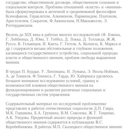
государстве, общественном договоре, общественном сознании и
социальном контроле. Проблема отношений «власти» и «мнения»
была сформулирована в античной и средневековой философии
Ксенофаном, Гераклитом, Алкемоном, Парменидом, Платоном,
Аристотелем, Сократом, Ф.Аквинским, Н.Макиавелли, Э.
Роттердамским.
Вплоть до XIX века в работах многих исследователей (Ф. Бэкона,
Г. Лейбница, Д. Юма, Т. Гоббса, Д. Локка, Д. Толланда, Ж.Ж.
Руссо, К. Гельвеция, И. Канта, Г. Гегеля, А. Колинза, К. Маркса и
др.) содержатся весьма обстоятельные и глубокие положения,
касающиеся государственного устройства, социальной природы
власти и общественного мнения, проблем свободы выражения
мнения.
В трудах П. Бурдье, У. Липпмана, Н. Лумана, Э. Ноэль-Нойман,
А. де Токвиля, Ф.Тенниса, Г. Тарда, Ю. Хабермаса уделялось
большое внимание исследованию условий, границ и
возможностей влияния общественного мнения на
функционирование и развитие различных социальных и
государственных систем управления.
Содержательный материал по исследуемой проблематике
представлен в работах отечественных социологов Д.П. Гавра,
М.К. Горшкова, Б.А. Грушина, В.М. Соколова, Ж.Т. Тощенко,
А.К. Уледова. Предметный анализ природы и функций
общественного мнения содержится в публикациях B.C.
Коробейникова. В работах М.П. Скалецкого общественное мнение