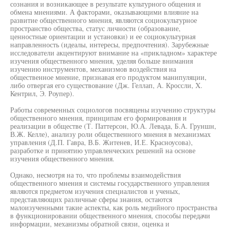
сознания и возникающее в результате культурного общения и
обмена мнениями. А факторами, оказывающими влияние на
развитие общественного мнения, являются социокультурное
пространство общества, статус личности (образование,
ценностные ориентации и установки) и ее социокультурная
направленность (идеалы, интересы, предпочтения). Зарубежные
исследователи акцентируют внимание на «прикладном» характере
изучения общественного мнения, уделяя больше внимания
изучению инструментов, механизмов воздействия на
общественное мнение, признавая его продуктом манипуляции,
либо отвергая его существование (Дж. Геллап, А. Кроссли, X.
Кентрил, Э. Роупер).
Работы современных социологов посвящены изучению структуры
общественного мнения, принципам его формирования и
реализации в обществе (Т. Паттерсон, Ю.А. Левада, Б.А. Груншн,
В.Ж. Келле), анализу роли общественного мнения в механизмах
управления (Д.П. Гавра, В.Б. Житенев, И.Е. Красноусова),
разработке и принятию управленческих решений на основе
изучения общественного мнения.
Однако, несмотря на то, что проблемы взаимодействия
общественного мнения и системы государственного управления
являются предметом изучения специалистов и ученых,
представляющих различные сферы знания, остаются
малоизученными такие аспекты, как роль медийного пространства
в функционировании общественного мнения, способы передачи
информации, механизмы обратной связи, оценка и