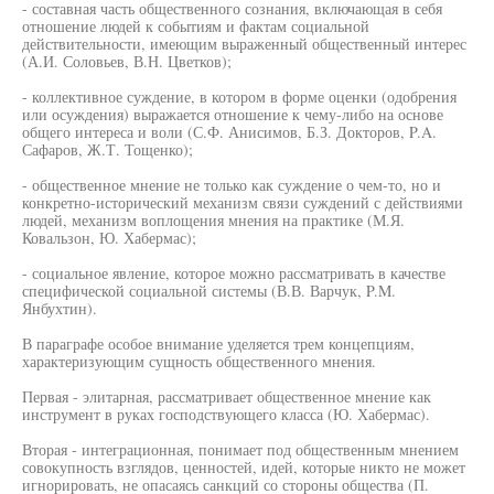
- составная часть общественного сознания, включающая в себя
отношение людей к событиям и фактам социальной
действительности, имеющим выраженный общественный интерес
(А.И. Соловьев, В.Н. Цветков);
- коллективное суждение, в котором в форме оценки (одобрения
или осуждения) выражается отношение к чему-либо на основе
общего интереса и воли (С.Ф. Анисимов, Б.З. Докторов, P.A.
Сафаров, Ж.Т. Тощенко);
- общественное мнение не только как суждение о чем-то, но и
конкретно-исторический механизм связи суждений с действиями
людей, механизм воплощения мнения на практике (М.Я.
Ковальзон, Ю. Хабермас);
- социальное явление, которое можно рассматривать в качестве
специфической социальной системы (В.В. Варчук, P.M.
Янбухтин).
В параграфе особое внимание уделяется трем концепциям,
характеризующим сущность общественного мнения.
Первая - элитарная, рассматривает общественное мнение как
инструмент в руках господствующего класса (Ю. Хабермас).
Вторая - интеграционная, понимает под общественным мнением
совокупность взглядов, ценностей, идей, которые никто не может
игнорировать, не опасаясь санкций со стороны общества (П.