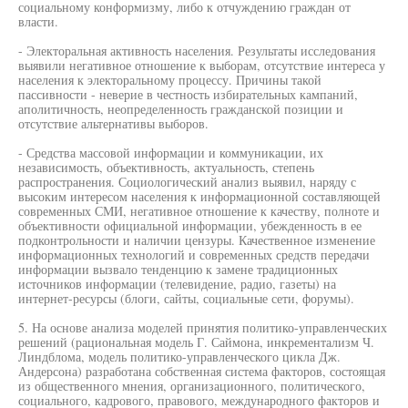
социальному конформизму, либо к отчуждению граждан от
власти.
- Электоральная активность населения. Результаты исследования
выявили негативное отношение к выборам, отсутствие интереса у
населения к электоральному процессу. Причины такой
пассивности - неверие в честность избирательных кампаний,
аполитичность, неопределенность гражданской позиции и
отсутствие альтернативы выборов.
- Средства массовой информации и коммуникации, их
независимость, объективность, актуальность, степень
распространения. Социологический анализ выявил, наряду с
высоким интересом населения к информационной составляющей
современных СМИ, негативное отношение к качеству, полноте и
объективности официальной информации, убежденность в ее
подконтрольности и наличии цензуры. Качественное изменение
информационных технологий и современных средств передачи
информации вызвало тенденцию к замене традиционных
источников информации (телевидение, радио, газеты) на
интернет-ресурсы (блоги, сайты, социальные сети, форумы).
5. На основе анализа моделей принятия политико-управленческих
решений (рациональная модель Г. Саймона, инкрементализм Ч.
Линдблома, модель политико-управленческого цикла Дж.
Андерсона) разработана собственная система факторов, состоящая
из общественного мнения, организационного, политического,
социального, кадрового, правового, международного факторов и