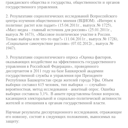
гражданского общества и государства, общественности и органов
государственного управления.
2. Результатами социологических исследований Всероссийского
центра изучения общественного мнения (ВЦИОМ). «Интерес к
политике: растет или падает» (15.04.2011г., выпуск № 1725),
«Масс-медиа - главный источник для россиян» (25.01.2011г.,
выпуск № 1673), «Массовое политическое участие в России.
Только выборы или что-то еще?» (11.04.2011г., выпуск № 1728),
«Социальное самочувствие россиян» (07.02.2012г., выпуск №
1947).
3. Результатами социологического опроса «Оценка факторов,
оказывающих воздействие на эффективность государственного
управления в Российской Федерации», проведенного
диссертантом в 2011 году на базе Башкирской академии
государственной службы и управления при Президенте
Республики Башкортостан среди жителей города Уфы. Объем
выборки составил 615 человек, тип выборки — случайно-
вероятностная, метод исследования - анкетный опрос. Ошибка
выборки составила 3,1%. В анкете представлены блоки вопросов,
касающиеся электоральной и социально-политической активности
жителей и отношения к органам государственной власти.
Научные результаты диссертационного исследования, отражающие
его новизну, состоят в следующих положениях, выносимых на
защиту: