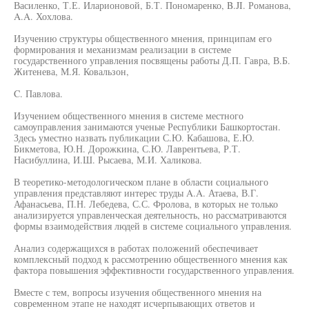
Василенко, Т.Е. Иларионовой, Б.Т. Пономаренко, B.JI. Романова,
A.A. Хохлова.
Изучению структуры общественного мнения, принципам его
формирования и механизмам реализации в системе
государственного управления посвящены работы Д.П. Гавра, В.Б.
Житенева, М.Я. Ковальзон,
C. Павлова.
Изучением общественного мнения в системе местного
самоуправления занимаются ученые Республики Башкортостан.
Здесь уместно назвать публикации С.Ю. Кабашова, Е.Ю.
Бикметова, Ю.Н. Дорожкина, С.Ю. Лаврентьева, Р.Т.
Насибуллина, И.Ш. Рысаева, М.И. Халикова.
В теоретико-методологическом плане в области социального
управления представляют интерес труды A.A. Атаева, В.Г.
Афанасьева, П.Н. Лебедева, С.С. Фролова, в которых не только
анализируется управленческая деятельность, но рассматриваются
формы взаимодействия людей в системе социального управления.
Анализ содержащихся в работах положений обеспечивает
комплексный подход к рассмотрению общественного мнения как
фактора повышения эффективности государственного управления.
Вместе с тем, вопросы изучения общественного мнения на
современном этапе не находят исчерпывающих ответов и