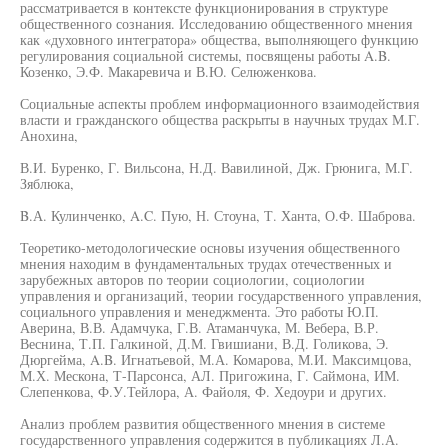
рассматривается в контексте функционирования в структуре
общественного сознания. Исследованию общественного мнения
как «духовного интегратора» общества, выполняющего функцию
регулирования социальной системы, посвящены работы A.B.
Козенко, Э.Ф. Макаревича и В.Ю. Селюженкова.
Социальные аспекты проблем информационного взаимодействия
власти и гражданского общества раскрыты в научных трудах М.Г.
Анохина,
В.И. Буренко, Г. Вильсона, Н.Д. Вавилиной, Дж. Грюнига, М.Г.
Зяблюка,
B.А. Кулинченко, A.C. Пую, Н. Стоуна, Т. Ханта, О.Ф. Шаброва.
Теоретико-методологические основы изучения общественного
мнения находим в фундаментальных трудах отечественных и
зарубежных авторов по теории социологии, социологии
управления и организаций, теории государственного управления,
социального управления и менеджмента. Это работы Ю.П.
Аверина, В.В. Адамчука, Г.В. Атаманчука, М. Вебера, В.Р.
Веснина, Т.П. Галкиной, Д.М. Гвишиани, В.Д. Голикова, Э.
Дюргейма, A.B. Игнатьевой, М.А. Комарова, М.И. Максимцова,
М.Х. Мескона, Т-Парсонса, АЛ. Пригожина, Г. Саймона, ИМ.
Слепенкова, Ф.У.Тейлора, А. Файоля, Ф. Хедоури и других.
Анализ проблем развития общественного мнения в системе
государственного управления содержится в публикациях Л.А.