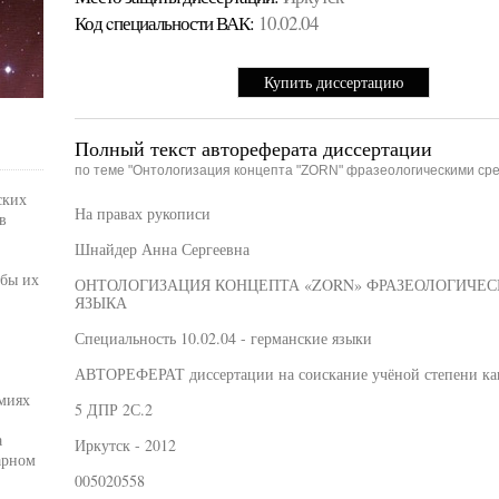
Код cпециальности ВАК:
10.02.04
Купить диссертацию
Полный текст автореферата диссертации
по теме "Онтологизация концепта "ZORN" фразеологическими сре
ских
На правах рукописи
в
Шнайдер Анна Сергеевна
обы их
ОНТОЛОГИЗАЦИЯ КОНЦЕПТА «ZORN» ФРАЗЕОЛОГИЧЕ
ЯЗЫКА
Специальность 10.02.04 - германские языки
АВТОРЕФЕРАТ диссертации на соискание учёной степени ка
миях
5 ДПР 2С.2
а
Иркутск - 2012
арном
005020558