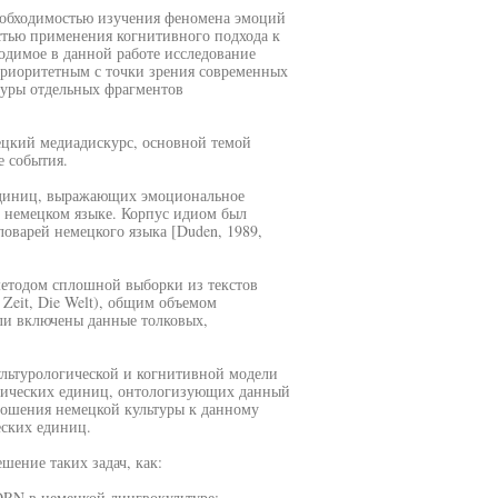
необходимостью изучения феномена эмоций
стью применения когнитивного подхода к
одимое в данной работе исследование
приоритетным с точки зрения современных
туры отдельных фрагментов
ецкий медиадискурс, основной темой
е события.
 единиц, выражающих эмоциональное
 немецком языке. Корпус идиом был
оварей немецкого языка [Duden, 1989,
етодом сплошной выборки из текстов
Zeit, Die Welt), общим объемом
ли включены данные толковых,
ультурологической и когнитивной модели
гических единиц, онтологизующих данный
ношения немецкой культуры к данному
еских единиц.
шение таких задач, как:
RN в немецкой лингвокультуре;