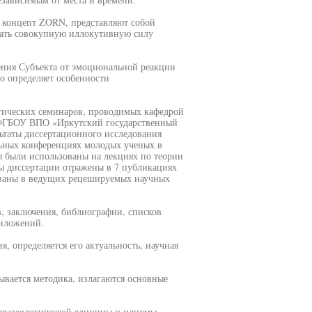
 концепт ZORN, представляют собой
вать совокупную иллокутивную силу
ения Субъекта от эмоциональной реакции
то определяет особенности
ктических семинаров, проводимых кафедрой
 ФГБОУ ВПО «Иркутский государственный
ьтаты диссертационного исследования
льных конференциях молодых ученых в
я были использованы на лекциях по теории
ты диссертации отражены в 7 публикациях
ованы в ведущих рецешируемых научных
в, заключения, библиографии, списков
риложений.
, определяется его актуальность, научная
ывается методика, излагаются основные
 фразеологической единицы и идиомы,