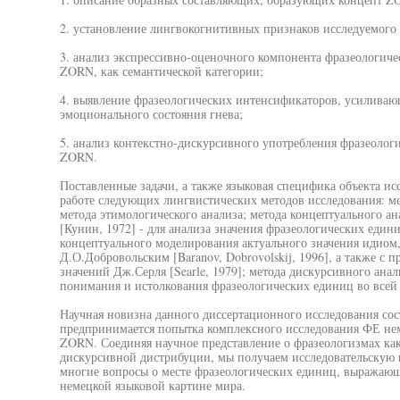
2. установление лингвокогнитивных признаков исследуемого 
3. анализ экспрессивно-оценочного компонента фразеологич
ZORN, как семантической категории;
4. выявление фразеологических интенсификаторов, усилива
эмоционального состояния гнева;
5. анализ контекстно-дискурсивного употребления фразеоло
ZORN.
Поставленные задачи, а также языковая специфика объекта ис
работе следующих лингвистических методов исследования: м
метода этимологического анализа; метода концептуального ан
[Кунин, 1972] - для анализа значения фразеологических един
концептуального моделирования актуального значения идиом
Д.О.Добровольским [Baranov, Dobrovolskij, 1996], а также с 
значений Дж.Серля [Searle, 1979]; метода дискурсивного анал
понимания и истолкования фразеологических единиц во всей 
Научная новизна данного диссертационного исследования сост
предпринимается попытка комплексного исследования ФЕ не
ZORN. Соединяя научное представление о фразеологизмах как
дискурсивной дистрибуции, мы получаем исследовательскую п
многие вопросы о месте фразеологических единиц, выражающ
немецкой языковой картине мира.