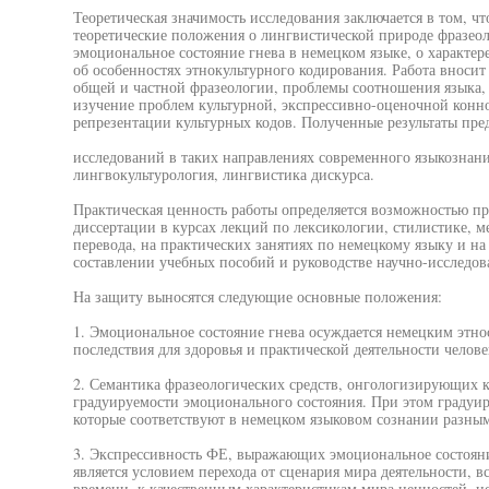
Теоретическая значимость исследования заключается в том, ч
теоретические положения о лингвистической природе фразе
эмоциональное состояние гнева в немецком языке, о характе
об особенностях этнокультурного кодирования. Работа вноси
общей и частной фразеологии, проблемы соотношения языка, 
изучение проблем культурной, экспрессивно-оценочной конн
репрезентации культурных кодов. Полученные результаты пре
исследований в таких направлениях современного языкознани
лингвокультурология, лингвистика дискурса.
Практическая ценность работы определяется возможностью 
диссертации в курсах лекций по лексикологии, стилистике, 
перевода, на практических занятиях по немецкому языку и на
составлении учебных пособий и руководстве научно-исследова
На защиту выносятся следующие основные положения:
1. Эмоциональное состояние гнева осуждается немецким этно
последствия для здоровья и практической деятельности челове
2. Семантика фразеологических средств, онгологизирующих 
градуируемости эмоционального состояния. При этом градуир
которые соответствуют в немецком языковом сознании разны
3. Экспрессивность ФЕ, выражающих эмоциональное состояние
является условием перехода от сценария мира деятельности, в
времени, к качественным характеристикам мира ценностей, н