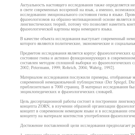
Актуальность настоящего исследования также определяется 
в свете современных воззрений на язык, а именно, возможно
исследованию эмоционального состояния гнева в языке. Пров
фразеологизмов на образно-мотивационной основе является 
лингвистических теорий, потому что позволяет наметить кон
фразеологической картины мира немецкого языка.
В качестве объекта исследования выступает современный нем
которого являются политические, экономические и социальны
Предметом исследования является корпус фразеологических
состояние гнева и активно функционирующих в современном
составлен методом сплошной выборки из фразеологических сл
2002; Petermann, 1999; Rohrich, 2004; Wahrig, 1992].
Материалом исследования послужили примеры, отобранные м
современной немецкоязычной публицистики (Der Spiegel, Die 
приблизительно в 7000 страниц. В материал исследования бы
энциклопедических и фразеологических словарей.
Цель диссертационной работы состоит в построении лингвок
концепта ZORN, в изучении образной организации фразеоло
концепт в современном немецком языке и в исследовании от
концепту на материале контекстов употребления фразеологич
Достижение поставленной цели исследования предполагает ре
1. описание образных составляющих, образующих концепт ZO