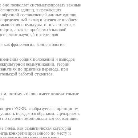
то оно позволяет систематизировать важные
ологических едишщ, выражающих
ре образной составляющей данных едишщ,
т определенный вклад в изучение проблем
мышления и культуры, и, в частности, в
отации, а также проблемы языковой
дставляют научный интерес для
я как фразеология, концептология,
применения общих положений и выводов
межкультурной коммуникации, теории
 занятиях по практике перевода, при
тельской работой студентов.
сом, потому что оно имеет нежелательные
ка.
концепт ZORN, сообразуется с принципом
уемость передается образами, сценариями,
м по степени эмоциональным состояниям.
 гнева, как семантическая категория
сегда конкретизированного по месту и
езависимым от места и времени.