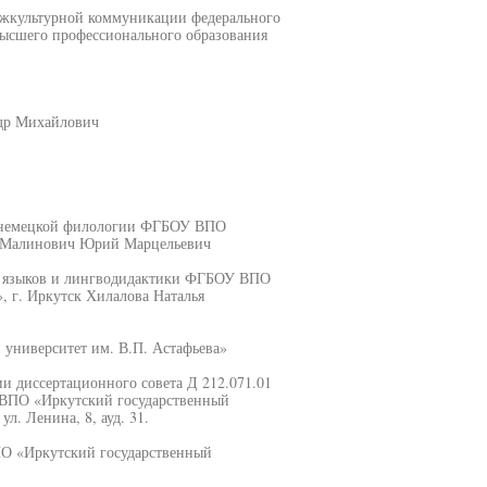
межкультурной коммуникации федерального
высшего профессионального образования
ндр Михайлович
ы немецкой филологии ФГБОУ ВПО
» Малинович Юрий Марцельевич
х языков и лингводидактики ФГБОУ ВПО
, г. Иркутск Хилалова Наталья
университет им. В.П. Астафьева»
нии диссертационного совета Д 212.071.01
 ВПО «Иркутский государственный
л. Ленина, 8, ауд. 31.
ПО «Иркутский государственный