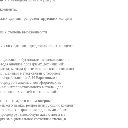
концепта;
еских единиц, репрезентирующих концепт
ющих степень выраженности
гических единиц, представляющих концепт
следования обусловили использование в
етода анализа словарных дефиниций;
ализа; метода фразеологического описания
иц. Данный метод связан с теорией
, разработанной А.Н.Барановым и
процедурой анализа метафорических
иза; интерпретативного метода - для
полноте их связей и отношений.
оит в том, что в нем впервые
мецкого языка, репрезентирующих концепт
 о знаках выражения с данными об их
роцедуру, способную дать ответы на
их эмоциональное состояние гнева, в