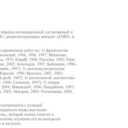
у образно-мотивационной составляющей и
 ФЕ), репрезентирующих концепт «ZORN» в
 современных работ по: 1) фразеологии
вольский, 1994, 1996, 1997; Мокиенко,
, 1975; ElspaB, 1998; Fleischer, 1982; Palm,
нко, 2002; Аскольдов, 1997; Бабушкин, 1996;
хачёв, 1997]; 3) лингвокультурологии
 Карасик, 1996; Красных, 2001, 2003;
 Lakoff, 1987]; 4) когнитивной лингвистике
, 1998; Степанов, 1997]; 5) теории
 2004; Маковский, 1996; Пиирайнен, 1997;
а, 2005; Макаров, 2003; Плотникова, 2000;
сматривается с позиций
оординаты языка выступает
Zom», который можно отнести к
оэтому изучение его на материале
 и частного.