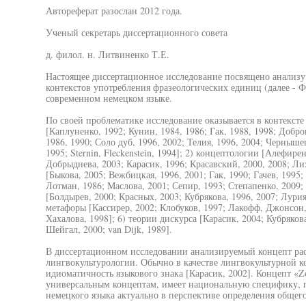
Автореферат разослан 2012 года.
Ученый секретарь диссертационного совета
д. филол. н. Литвиненко Т.Е.
Настоящее диссертационное исследование посвящено анализ
контекстов употребления фразеологических единиц (далее -
современном немецком языке.
По своей проблематике исследование оказывается в контексте
[Каплуненко, 1992; Кунин, 1984, 1986; Гак, 1988, 1998; Добро
1986, 1990; Соло дуб, 1996, 2002; Телия, 1996, 2004; Чернышева
1995; Sternin, Fleckenstein, 1994]; 2) концептологии [Алефире
Добрыднева, 2003; Карасик, 1996; Красавский, 2000, 2008; Ли
[Быкова, 2005; Вежбицкая, 1996, 2001; Гак, 1990; Гачев, 1995;
Лотман, 1986; Маслова, 2001; Сепир, 1993; Степапенко, 2009;
[Болдырев, 2000; Красных, 2003; Кубрякова, 1996, 2007; Лурия
метафоры [Кассирер, 2002; Клобуков, 1997; Лакофф, Джонсон,
Хахалова, 1998]; 6) теории дискурса [Карасик, 2004; Кубряков
Шейгал, 2000; van Dijk, 1989].
В диссертационном исследовании анализируемый концепт рас
лингвокультурологии. Обычно в качестве лингвокультурной к
идиоматичность языкового знака [Карасик, 2002]. Концепт «
универсальным концептам, имеет национальную специфику, п
немецкого языка актуально в перспективе определения общего