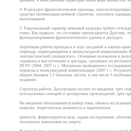
4. В дискурсе фразеологические единицы, онтологизирующие
средство оптимизации речевой стратегии, способное наращи
высказывания.
5. Рациональный характер немецкой культуры требует отчужд
гнева. Как правило, это состояние приписывается Другому, ч
функционирования фразеологических единиц в дискурсе.
Апробация работы проходила в ходе заседаний и научно-пра
перевода, переводоведения и межкультурной коммуникации
лингвистический университет». Основные положения и резул
отражены в выступлениях и докладах, сделанных на региона
ИГЛУ (2004, 2007 гг.). Материалы проведенного исследовани
перевода и межкультурной коммуникации (2007 г.). Результа
общим объемом 1,5 печатных листов, в том числе 3 опублик
изданиях.
Структура работы. Диссертация состоит из введения, трех гла
используемых словарей и цитируемых произведений, трех п
Во введении обосновывается выбор темы, объекта исследования
новизна, теоретическая значимость и практическая
ценность, формулируются цель, задачи исследования, обоснов
положения, выносимые на защиту.
В первой главе освещается проблема разграничения понятий