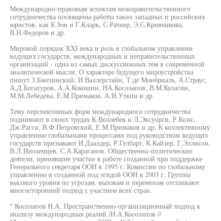
Международно-правовым аспектам межправительственного
сотрудничества посвящены работы таких западных и российских
юристов, как Б.Зон и Г.Кларк, С.Ратнер, Э.С.Кривчикова,
В.Н.Федоров и др.
Мировой порядок XXI века и роль в глобальном управлении
ведущих государств, международных и неправительственных
организаций - одна из самых дискуссионных тем в современной
аналитической мысли. О характере будущего мироустройства
пишут З.Бжезинский, И.Валлерстайн, Т.де Монбриаль, А.Страус,
А.Д.Богатуров, А.А.Кокошин, НА.Косолапов, В.М.Кулагин,
М.М.Лебедева, Е.М.Примаков, А.И.Уткин и др.
Тему перспективных форм международного сотрудничества
поднимают в своих трудах К.Воллебек и Л.Эксуорси, Р.Коэн,
Дж.Рагги, В.Ф.Петровский, Е.М.Примаков и др. К коллективному
управлению глобальными процессами под руководством ведущих
государств призывают И.Даалдер, Р.Гелбарт, К.Кайзер, Г.Эллисон,
В.Л.Иноземцев, С.А.Караганов, Общественно-политические
деятели, принявшие участие в работе созданной при поддержке
Генерального секретаря ООН в 1995 г. Комиссии по глобальному
управлению и созданной под эгидой ООН в 2003 г. Группы
высокого уровня по угрозам, вызовам и переменам отстаивают
многосторонний подход с участием всех стран.
" Косолапов Н.А. Пространственно-организационный подход к
анализу международных реалий /Н.А.Косолапов //