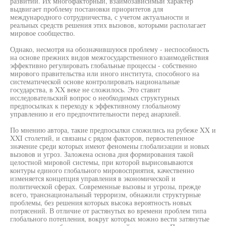
развитии. Их многофакторный, взаимозависимый характер
выдвигает проблему постановки приоритетов для
международного сотрудничества, с учетом актуальности и
реальных средств решения этих вызовов, которыми располагает
мировое сообщество.
Однако, несмотря на обозначившуюся проблему - неспособность
на основе прежних видов межгосударственного взаимодействия
эффективно регулировать глобальные процессы - собственно
мирового правительства или иного института, способного на
систематической основе контролировать национальные
государства, в XX веке не сложилось. Это ставит
исследовательский вопрос о необходимых структурных
предпосылках к переходу к эффективному глобальному
управлению и его предпочтительности перед анархией.
По мнению автора, такие предпосылки сложились на рубеже XX и
XXI столетий, и связаны с рядом факторов, первостепенное
значение среди которых имеют феномены глобализации и новых
вызовов и угроз. Заложена основа дня формирования такой
целостной мировой системы, при которой вырисовываются
контуры единого глобального мировосприятия, качественно
изменяется концепция управления в экономической и
политической сферах. Современные вызовы и угрозы, прежде
всего, транснациональный терроризм, обнажили структурные
проблемы, без решения которых высока вероятность новых
потрясений. В отличие от растянутых во времени проблем типа
глобального потепления, вокруг которых можно вести затянутые