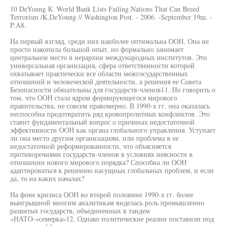
10 DeYoung К. World Bank Lists Failing Nations That Can Breed
Terrorism /K.DeYoung // Washington Post. - 2006. -September 19ш. -
P.A8.
На первый взгляд, среди них наиболее оптимальна ООН. Она не
просто накопила большой опыт, но формально занимает
центральное место в иерархии международных институтов. Это
универсальная организация, сфера ответственности которой
охватывает практически все области межгосударственных
отношений и человеческой деятельности, а решения ее Совета
Безопасности обязательны для государств-членов11. Но говорить о
том, что ООН стала ядром формирующегося мирового
правительства, не совсем правомерно. В 1990-х гг. она оказалась
неспособна предотвратить ряд кровопролитных конфликтов. Это
ставит фундаментальный вопрос о причинах недостаточной
эффективности ООН как органа глобального управления. Уступает
ли она место другим организациям, или проблема в ее
недостаточной реформированности, что объясняется
противоречиями государств-членов в условиях неясности в
отношении нового мирового порядка? Способна ли ООН
адаптироваться к решению насущных глобальных проблем, и если
да, то на каких началах?
На фоне кризиса ООН во второй половине 1990-х гг. более
выигрышной многим аналитикам виделась роль промышленно
развитых государств, объединенных в тандем
«НАТО-«семерка»12. Однако политические реалии поставили под