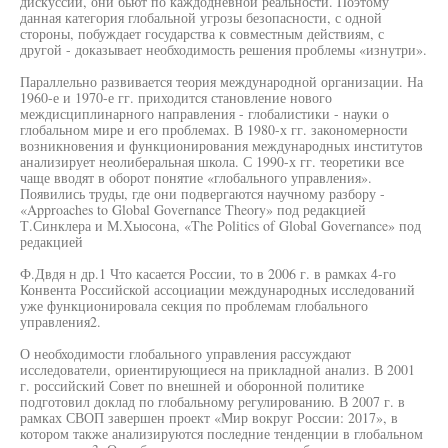
дискуссии, они бьют по каждодневной реальности. Поэтому
данная категория глобальной угрозы безопасности, с одной
стороны, побуждает государства к совместным действиям, с
другой - доказывает необходимость решения проблемы «изнутри».
Параллельно развивается теория международной организации. На
1960-е и 1970-е гг. приходится становление нового
междисциплинарного направления - глобалистики - науки о
глобальном мире и его проблемах. В 1980-х гг. закономерности
возникновения и функционирования международных институтов
анализирует неолиберальная школа. С 1990-х гг. теоретики все
чаще вводят в оборот понятие «глобального управления».
Появились труды, где они подвергаются научному разбору -
«Approaches to Global Governance Theory» под редакцией
Т.Синклера и М.Хыосона, «The Politics of Global Governance» под
редакцией
Ф.Двдя н др.1 Что касается России, то в 2006 г. в рамках 4-го
Конвента Российской ассоциации международных исследований
уже функционировала секция по проблемам глобального
управления2.
О необходимости глобального управления рассуждают
исследователи, ориентирующиеся на прикладной анализ. В 2001
г. российский Совет по внешней и оборонной политике
подготовил доклад по глобальному регулированию. В 2007 г. в
рамках СВОП завершен проект «Мир вокруг России: 2017», в
котором также анализируются последние тенденции в глобальном