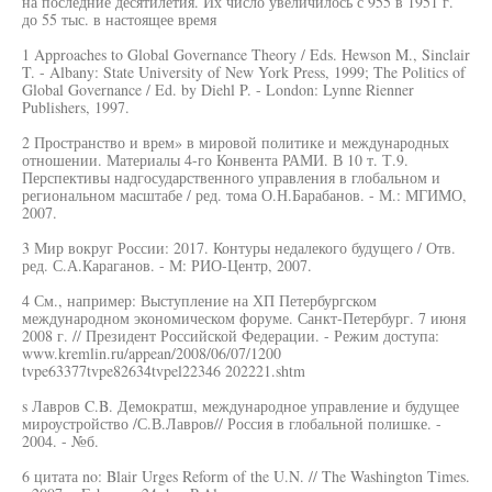
на последние десятилетия. Их число увеличилось с 955 в 1951 г.
до 55 тыс. в настоящее время
1 Approaches to Global Governance Theory / Eds. Hewson M., Sinclair
T. - Albany: State University of New York Press, 1999; The Politics of
Global Governance / Ed. by Diehl P. - London: Lynne Rienner
Publishers, 1997.
2 Пространство и врем» в мировой политике и международных
отношении. Материалы 4-го Конвента РАМИ. В 10 т. Т.9.
Перспективы надгосударственного управления в глобальном и
региональном масштабе / ред. тома О.Н.Барабанов. - М.: МГИМО,
2007.
3 Мир вокруг России: 2017. Контуры недалекого будущего / Отв.
ред. С.А.Караганов. - М: РИО-Центр, 2007.
4 См., например: Выступление на ХП Петербургском
международном экономическом форуме. Санкт-Петербург. 7 июня
2008 г. // Президент Российской Федерации. - Режим доступа:
www.kremlin.ru/appean/2008/06/07/1200
tvpe63377tvpe82634tvpel22346 202221.shtm
s Лавров C.B. Демократш, международное управление и будущее
мироустройство /С.В.Лавров// Россия в глобальной полишке. -
2004. - №б.
6 цитата no: Blair Urges Reform of the U.N. // The Washington Times.