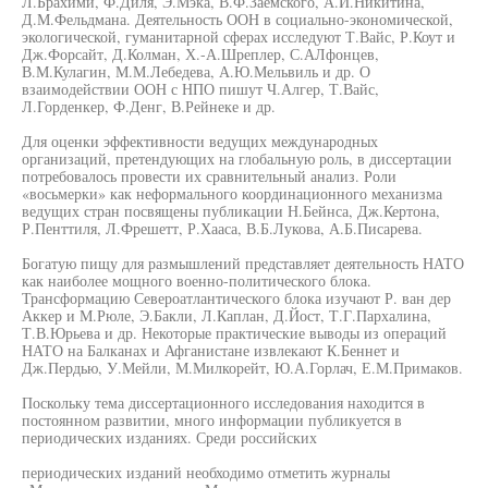
Л.Брахими, Ф.Диля, Э.Мэка, В.Ф.Заемского, А.И.Никитина,
Д.М.Фельдмана. Деятельность ООН в социально-экономической,
экологической, гуманитарной сферах исследуют Т.Вайс, Р.Коут и
Дж.Форсайт, Д.Колман, Х.-А.Шреплер, С.АЛфонцев,
В.М.Кулагин, М.М.Лебедева, А.Ю.Мельвиль и др. О
взаимодействии ООН с НПО пишут Ч.Алгер, Т.Вайс,
Л.Горденкер, Ф.Денг, В.Рейнеке и др.
Для оценки эффективности ведущих международных
организаций, претендующих на глобальную роль, в диссертации
потребовалось провести их сравнительный анализ. Роли
«восьмерки» как неформального координационного механизма
ведущих стран посвящены публикации Н.Бейнса, Дж.Кертона,
Р.Пенттиля, Л.Фрешетт, Р.Хааса, В.Б.Лукова, А.Б.Писарева.
Богатую пищу для размышлений представляет деятельность НАТО
как наиболее мощного военно-политического блока.
Трансформацию Североатлантического блока изучают Р. ван дер
Аккер и М.Рюле, Э.Бакли, Л.Каплан, Д.Йост, Т.Г.Пархалина,
Т.В.Юрьева и др. Некоторые практические выводы из операций
НАТО на Балканах и Афганистане извлекают К.Беннет и
Дж.Пердью, У.Мейли, М.Милкорейт, Ю.А.Горлач, Е.М.Примаков.
Поскольку тема диссертационного исследования находится в
постоянном развитии, много информации публикуется в
периодических изданиях. Среди российских
периодических изданий необходимо отметить журналы