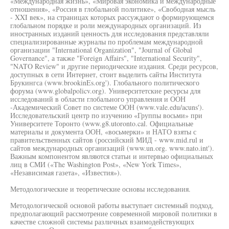
«Международная жизнь», «Мировая экономика и международные
отношения», «Россия в глобальной политике», «Свободная мысль
- XXI век», на страницах которых рассуждают о формирующемся
глобальном порядке и роли международных организаций. Из
иностранных изданий ценность для исследования представляли
специализированные журналы по проблемам международной
организации "International Organization", "Journal of Global
Governance", а также "Foreign Affairs", "International Security",
"NATO Review" и другие периодические издания. Среди ресурсов,
доступных в сети Интернет, стоит выделить сайты Института
Брукингса (www.brookinEs.org'). Глобального политического
форума (www.globalpolicv.org). Университетские ресурсы для
исследований в области глобального управления и ООН
-Академический Совет по системе ООН (www.vale.edu/acuns').
Исследовательский центр по изучению «Группы восьми» при
Университете Торонто (www.g8.utoronto.cal. Официальные
материалы и документа ООН, «восьмерки» и НАТО взяты с
правительственных сайтов (российский МИД - www.mid.rul и
сайтов международных организаций (www.un.org. www.nato.int').
Важным компонентом являются статьи и интервью официальных
лиц в СМИ («The Washington Post», «New York Times»,
«Независимая газета», «Известия»).
Методологические и теоретические основы исследования.
Методологической основой работы выступает системный подход,
предполагающий рассмотрение современной мировой политики в
качестве сложной системы различных взаимодействующих