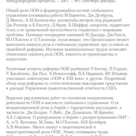
Международные процессы. - 2007. - №3 (сентябрь-декабрь)
Общей роли ООН в формирующейся системе глобального
управления посвящены работы М.Барнетта, Дж.Делбрука,
Д.Моизи, А.М.Белоногова, коллектива авторов под редакцией
Дж.Розенау и Б.Рассета. Д.Фрам, Б.Шеффер, напротив, выдвигают
тезис о ее хронической неспособности справиться с мировыми
проблема. Позицию посередине занимают И.Даалдер, ДжЛинси,
М.О'Хэнлон и О.Таспинар, полагающие, что Организация сможет
выполнять важную роль в глобальном управлении при условии ее
скорейшей реформы. Изучение вышеуказанных трудов позволяет
объективно оценить роль ООН, взвесить ее преимущества и
недостатки.
Различные аспекты реформы ООН разбирают Р.Батлер, П.Гордон,
У.Касабонне, Дж.Пол, А.Новоселофф, В.Б.Пядышев, КР.Шлыков,
участники симпозиума «ООН в XXI веке» и другие. Подробный
обзор хода реформы со статистическими выкладками представлен
в докладе Управления правительственной отчетности США.
Выделим ряд ключевых работ по основным направлениям
деятельности ООН в контексте глобального управления. О ее
координационной роли в борьбе с терроризмом рассуждают, в
частности, Дж.Болден, Т.Вайс, Дж.Дханапала, М.Креншо,
А.Е.Сафонов. О разоружении и борьбе с распространением ОМУ -
А. и Ч. Купчаны, М.Леви, М.О'Хэнлон, ЮЛ.Белобров,
А.В.Фененко. Много пишут о миротворческой и
миростроитеяьной роли ООН. Этому посвящены труды