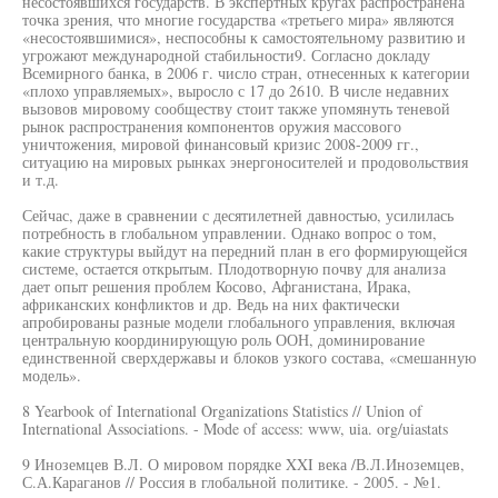
несостоявшихся государств. В экспертных кругах распространена
точка зрения, что многие государства «третьего мира» являются
«несостоявшимися», неспособны к самостоятельному развитию и
угрожают международной стабильности9. Согласно докладу
Всемирного банка, в 2006 г. число стран, отнесенных к категории
«плохо управляемых», выросло с 17 до 2610. В числе недавних
вызовов мировому сообществу стоит также упомянуть теневой
рынок распространения компонентов оружия массового
уничтожения, мировой финансовый кризис 2008-2009 гг.,
ситуацию на мировых рынках энергоносителей и продовольствия
и т.д.
Сейчас, даже в сравнении с десятилетней давностью, усилилась
потребность в глобальном управлении. Однако вопрос о том,
какие структуры выйдут на передний план в его формирующейся
системе, остается открытым. Плодотворную почву для анализа
дает опыт решения проблем Косово, Афганистана, Ирака,
африканских конфликтов и др. Ведь на них фактически
апробированы разные модели глобального управления, включая
центральную координирующую роль ООН, доминирование
единственной сверхдержавы и блоков узкого состава, «смешанную
модель».
8 Yearbook of International Organizations Statistics // Union of
International Associations. - Mode of access: www, uia. org/uiastats
9 Иноземцев В.Л. О мировом порядке XXI века /В.Л.Иноземцев,
С.А.Караганов // Россия в глобальной политике. - 2005. - №1.