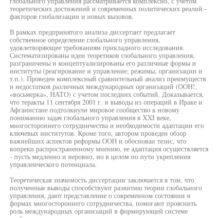
глобального управления рассматривается комплексно, с учетом
теоретических достижений и современных политических реалий -
факторов глобализации и новых вызовов.
В рамках предпринятого анализа диссертант предлагает
собственное определение глобального управления,
удовлетворяющее требованиям прикладного исследования.
Систематизированы идеи теоретиков глобального управления,
разграничены и концептуализированы его различные формы и
институты (реагирование и управление; режимы, организации и
т.п.). Проведен комплексный сравнительный анализ преимуществ
и недостатков различных международных организаций (ООН!,
«восьмерка», НАТО) с учетом последних событий. Доказывается,
что теракты 11 сентября 2001 г. и выводы из операций в Ираке и
Афганистане подтолкнули мировое сообщество к новому
пониманию задач глобального управления в XXI веке,
многостороннего сотрудничества и необходимости адаптации его
ключевых институтов. Кроме того, автором проведен обзор
важнейших аспектов реформы ООН и обоснован тезис, что
вопреки распространенному мнению, ее адаптация осуществляется
- пусть медленно и неровно, но в целом по пути укрепления
управленческого потенциала.
Теоретическая значимость диссертации заключается в том, что
полученные выводы способствуют развитию теории глобального
управления, дают представление о современном состоянии и
формах многостороннего сотрудничества, помогают прояснить
роль международных организаций в формирующей системе