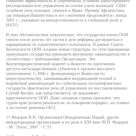
сомнение эффективность в современных условиях одностороннего
регулирования или управления на основе узких коалиций. США
ослабили свои позиции, увязнув в Ираке. Пример Афганистана,
где операция Вашингтона и его союзников продолжается с конца
2001 г., указывает на неподготовленность к глобальной роли и
НАТО.
В этих обстоятельствах показательно, что государства-члены ООН
смогли после долгих лет застоя в деле реформы договориться о
наращивании ее управленческого потенциала. В рамках Совета
Безопасности ООН созданы новые структуры, по сути призванные
принуждать государства приводить внутреннее законодательство в
соответствии с требованиями Организации. Это
Контртеррористический комитет и Комитет по пресечению
доступа негосударственных субъектов к оружию массового
уничтожения. С 2006 г. функционирует Комиссия по
миростроительству, занимающаяся координацией усилий и
выработкой рекомендаций по стабилизации постконфликтных
государств (фактически речь об управлении их восстановлением).
Случай Косово, как представляется, не доказывает
иррелевантности ООН. Даже западные страны признают, что
судьба края должна решаться не «в пожарном порядке», но плавно
и на основе решения СБ13,
11 Федоров В Н. Организация Объединенных Наций, другие
международные организации и их роль в XXI веке /В.Н. Федоров.
- М.: Логос, 2007. - С.53.