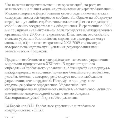
Что касается неправительственных организаций, то рост их
активности и влияния -одна из отличительных черт глобализации.
Можно говорить о формировании своего рода «нижнего этажа»
самоуправляющегося мирового сообщества. Однако на обозримую
перспективу наиболее действенные властные рычаги сохранят за
собой именно государства и их объединения. В сравнении с 1990-
ми гг., признание центральной роли государств и международных
организаций в 2000-х гг. укрепилось. В частности, это связано с
новыми угрозами безопасности, справиться с которыми могут
лишь они, и финансовым кризисом 2008-2009 гг., выход из
которого пока идет по пути усиления регулирования ими
экономических процессов.
Предмет - особенности и специфика политического управления
мировыми процессами в XXI веке. В науке нет единого
определения глобального управления. Хотя нарастание порядка в
международных отношениях признают большинство теоретиков,
уловить момент, с которого речь следует вести о глобальном
управлении, очень трудно14. Поэтому автор предлагает
следующее рабочее определение. Управление - это
скоординированная деятельность членов мирового сообщества по
изменению международной среды с целью создания
благоприятных условий для своего развития.
14 Барабанов О.Н. Глобальное управление и глобальное
сотрудничество. - С. 33.