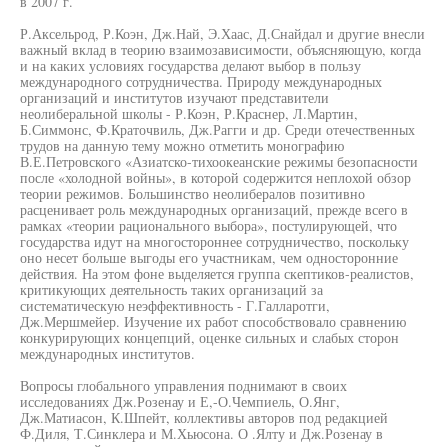
в 2007 г.
Р.Аксельрод, Р.Коэн, Дж.Най, Э.Хаас, Д.Снайдал и другие внесли
важный вклад в теорию взаимозависимости, объясняющую, когда
и на каких условиях государства делают выбор в пользу
международного сотрудничества. Природу международных
организаций и институтов изучают представители
неолиберальной школы - Р.Коэн, Р.Краснер, Л.Мартин,
Б.Симмонс, Ф.Краточвиль, Дж.Рагги и др. Среди отечественных
трудов на данную тему можно отметить монографию
В.Е.Петровского «Азиатско-тихоокеанские режимы безопасности
после «холодной войны», в которой содержится неплохой обзор
теории режимов. Большинство неолибералов позитивно
расценивает роль международных организаций, прежде всего в
рамках «теории рационального выбора», постулирующей, что
государства идут на многостороннее сотрудничество, поскольку
оно несет больше выгоды его участникам, чем односторонние
действия. На этом фоне выделяется группа скептиков-реалистов,
критикующих деятельность таких организаций за
систематическую неэффективность - Г.Галларотги,
Дж.Мершмейер. Изучение их работ способствовало сравнению
конкурирующих концепций, оценке сильных и слабых сторон
международных институтов.
Вопросы глобального управления поднимают в своих
исследованиях Дж.Розенау и Е,-О.Чемпиель, О.Янг,
Дж.Матиасон, К.Шпейт, коллективы авторов под редакцией
Ф.Диля, Т.Синклера и М.Хьюсона. О .Ялту и Дж.Розенау в