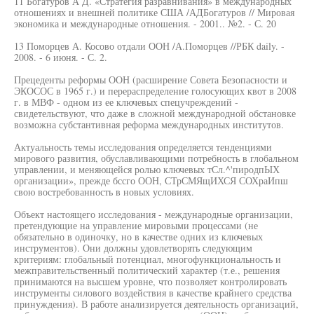
11 Богатуров А Д. «Стратегия разравнивания» в международных
отношениях и внешней политике США /АДБогатуров // Мировая
экономика и международные отношения. - 2001.. №2. - С. 20
13 Поморцев А. Косово отдали ООН /А.Поморцев //РБК daily. -
2008. - 6 июня. - С. 2.
Прецеденты реформы ООН (расширение Совета Безопасности и
ЭКОСОС в 1965 г.) и перераспределение голосующих квот в 2008
г. в МВФ - одном из ее ключевых спецучреждений -
свидетельствуют, что даже в сложной международной обстановке
возможна субстантивная реформа международных институтов.
Актуальность темы исследования определяется тенденциями
мирового развития, обуславливающими потребность в глобальном
управлении, и меняющейся ролью ключевых тСл.^'пиродпЫХ
организации», прежде бссго ООН, СТрСМЯщИХСЯ СОХраИпш
свою востребованность в новых условиях.
Объект настоящего исследования - международные организации,
претендующие на управление мировыми процессами (не
обязательно в одиночку, но в качестве одних из ключевых
инструментов). Они должны удовлетворять следующим
критериям: глобальный потенциал, многофункциональность и
межправительственный политический характер (т.е., решения
принимаются на высшем уровне, что позволяет контролировать
инструменты силового воздействия в качестве крайнего средства
принуждения). В работе анализируется деятельность организаций,