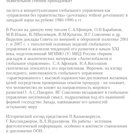
значительной степени принадлежит
заслуга в концептуализации глобального управления как
«управления без правительства» (governance without government) в
западной науке на рубеже 1980-1990-х гг.
В России на данную тему писали С.АЛфонцев, О.Н.Барабанов,
М.В.Ильин, В.ЛИноземцев, В.М.Кулагин, В.Г.Соколенко и др.
Выделим доклады Совета по внешней и оборонной политике 2001
г. и 2007 г. с типологией основных моделей глобального
управления и анализом тенденций его развития в начале XXI
века, подготовленный МГИМО (У) МИД России сборник
докладов и аналитических материалов «Антиглобализм и
глобальное управление». С.А.Афонцев, Н.А.Косолапов
скептически относятся к его перспективам. Впрочем, на взгляд
последнего, невозможность глобального управления
-гарантированного с высокой надежностью достижения желаемых
целей посредством проверенных опытом процедур - не означает,
что человечество не влияет на направленность мирового
развития15. А.С.Панарин, ВГ.Соколенко вкладывают в глобальное
управление негативный смысл, подразумевая под его нынешней
формой господство Запада, навязывание его ценностей
остальному миру
Исторический взгляд представлен П.Кальвокоресси,
Г.Киссинджером, В.Л.Исраэляном. Их работы - источник
фактологической информации, особенно в контексте становления
и дипломатии ООН.