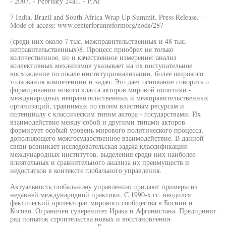
- 2007. - February 24a1. - P.Al
7 India, Brazil and South Africa Wrap Up Summit. Press Release. -
Mode of access: www.centerforunreformorg/node/287
(среди них около 7 тыс. межправительственных и 48 тыс.
неправительственных)8. Процесс приобрел не только
количественное, но и качественное измерение: анализ
коллективных механизмов указывает на их поступательное
восхождение по шкале институционализации, более широкого
толкования компетенции и задач. Это дает основание говорить о
формировании нового класса акторов мировой политики -
международных неправительственных и межправительственных
организаций, сравнимых по своим властным ресурсам и
потенциалу с классическим типом актора - государствами. Их
взаимодействие между собой и другими типами акторов
формирует особый уровень мирового политического процесса,
дополняющего межгосударственное взаимодействие. В данной
связи возникает исследовательская задача классификации
международных институтов, выделения среди них наиболее
влиятельных и сравнительного анализа их преимуществ и
недостатков в контексте глобального управления.
Актуальность глобальному управлению придают примеры из
недавней международной практики. С 1990-х гг. вводился
фактический протекторат мирового сообщества в Боснии и
Косово. Ограничен суверенитет Ирака и Афганистана. Предпринят
ряд попыток строительства новых и восстановления