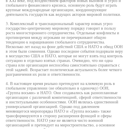
в XXI веке, под воздействием факторов новых вызовов и угроз и
глобального финансового кризиса, основную роль будут играть
крупные международные организации, координирующие
деятельность государств как ведущих акторов мировой политики.
3. Комплексный и транснациональный характер новых угроз
государство-центричному мировому порядку говорит в пользу
роста многостороннего сотрудничества. Отдельные конфликты и
противоречия между игроками не перечеркивают общую
тенденцию к наращиванию глобального сотрудничества.
Несколько лет назад на фоне действий США и НАТО в обход ООН
в этом были сомнения. Однако последние события подорвали веру
в могущество США и НАТО, которые не могут взять под контроль
ситуацию в отдельно взятых странах. Очевидно, что ни одна
страна или организация неспособна самостоятельно справиться с
этой задачей. Возрастает политическая актуальность более четкого
разграничения их роли и ответственности.
4. В настоящее время реально претендуют на ключевую роль в
глобальном управлении (не обязательно в одиночку) ООН,
«Группа восьми» и НАТО. Они создавались как разноплановые
организации с различной компетенцией, сферой ответственности
и институальными особенностями. ООН являлась единственной
универсальной организацией. Однако под давлением
меняющегося миропорядка НАТО и «Группа восьми» также
трансформируются в сторону расширения функций и сферы
ответственности. НАТО уже не является чисто военной
организацией и претендует на миростроительство, а основное