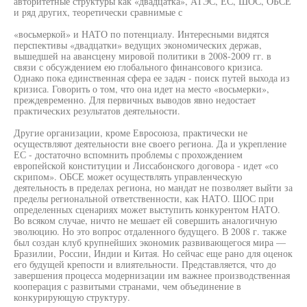
авторитетные структуры как «двадцатка», АТЭС, ЕС, ШОС, ОБСЕ
и ряд других, теоретически сравнимые с
«восьмеркой» и НАТО по потенциалу. Интересными видятся
перспективы «двадцатки» ведущих экономических держав,
вышедшей на авансцену мировой политики в 2008-2009 гг. в
связи с обсуждением ею глобального финансового кризиса.
Однако пока единственная сфера ее задач - поиск путей выхода из
кризиса. Говорить о том, что она идет на место «восьмерки»,
преждевременно. Для первичных выводов явно недостает
практических результатов деятельности.
Другие организации, кроме Евросоюза, практически не
осуществляют деятельности вне своего региона. Да и укрепление
ЕС - достаточно вспомнить проблемы с прохождением
европейской конституции и Лиссабонского договора - идет «со
скрипом». ОБСЕ может осуществлять управленческую
деятельность в пределах региона, но мандат не позволяет выйти за
пределы региональной ответственности, как НАТО. ШОС при
определенных сценариях может выступить конкурентом НАТО.
Во всяком случае, ничто не мешает ей совершить аналогичную
эволюцию. Но это вопрос отдаленного будущего. В 2008 г. также
был создан клуб крупнейших экономик развивающегося мира —
Бразилии, России, Индии и Китая. Но сейчас еще рано для оценок
его будущей крепости и влиятельности. Представляется, что до
завершения процесса модернизации им важнее производственная
кооперация с развитыми странами, чем объединение в
конкурирующую структуру.