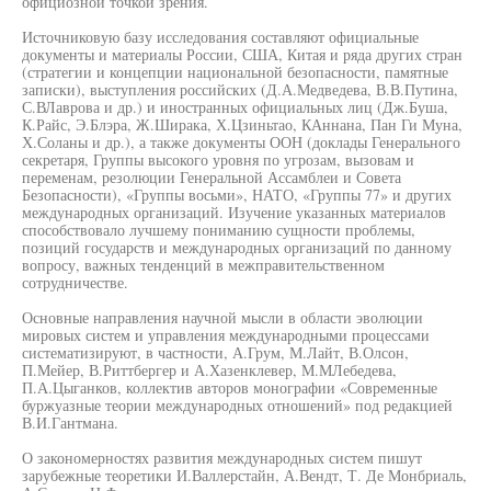
официозной точкой зрения.
Источниковую базу исследования составляют официальные
документы и материалы России, США, Китая и ряда других стран
(стратегии и концепции национальной безопасности, памятные
записки), выступления российских (Д.А.Медведева, В.В.Путина,
С.ВЛаврова и др.) и иностранных официальных лиц (Дж.Буша,
К.Райс, Э.Блэра, Ж.Ширака, Х.Цзиньтао, КАннана, Пан Ги Муна,
Х.Соланы и др.), а также документы ООН (доклады Генерального
секретаря, Группы высокого уровня по угрозам, вызовам и
переменам, резолюции Генеральной Ассамблеи и Совета
Безопасности), «Группы восьми», НАТО, «Группы 77» и других
международных организаций. Изучение указанных материалов
способствовало лучшему пониманию сущности проблемы,
позиций государств и международных организаций по данному
вопросу, важных тенденций в межправительственном
сотрудничестве.
Основные направления научной мысли в области эволюции
мировых систем и управления международными процессами
систематизируют, в частности, А.Грум, М.Лайт, В.Олсон,
П.Мейер, В.Риттбергер и А.Хазенклевер, М.МЛебедева,
П.А.Цыганков, коллектив авторов монографии «Современные
буржуазные теории международных отношений» под редакцией
В.И.Гантмана.
О закономерностях развития международных систем пишут
зарубежные теоретики И.Валлерстайн, А.Вендт, Т. Де Монбриаль,