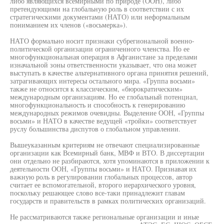
либо являющихся всемирными по природе (ООН), либо
претендующими на глобальную роль в соответствии с их
стратегическими документами (НАТО) или неформальным
пониманием их членов («восьмерка»).
НАТО формально носит признаки субрегиональной военно-
политической организации ограниченного членства. Но ее
многофункциональная операция в Афганистане за пределами
изначальной зоны ответственности указывает, что она может
выступать в качестве альтернативного органа принятия решений,
затрагивающих интересы остального мира. «Группа восьми»
также не относится к классическим, «бюрократическим»
международным организациям. Но ее глобальный потенциал,
многофункциональность и способность к генерированию
международных режимов очевидны. Выделение ООН, «Группы
восьми» и НАТО в качестве ведущей «тройки» соответствует
руслу большинства диспутов о глобальном управлении.
Вышеуказанным критериям не отвечают специализированные
организации как Всемирный банк, МВФ и ВТО. В диссертации
они отдельно не разбираются, хотя упоминаются в приложении к
деятельности ООН, «Группы восьми» и НАТО. Признавая их
важную роль в регулировании глобальных процессов, автор
считает ее вспомогательной, второго иерархического уровня,
поскольку решающее слово все-таки принадлежит главам
государств и правительств в рамках политических организаций.
Не рассматриваются также региональные организации и иные