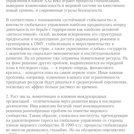
управления в начале XXI века играют процессы глобализации,
выведшие взаимозависимость в мировой системе на качественно
новый уровень, и современные угрозы безопасности.
В соответствии с пониманием «устойчивой стабильности» в
контексте глобального управления наиболее продвинулась вперед
деятельность по борьбе с терроризмом как наиболее активной
«антисистемной» силой, включая искоренение его структурных
предпосылок и недопущение доступа радикальных режимов и
группировок к ОМУ, стабилизации и миростроительству в
постконфликгаых стран, а также укреплению «слабых» государств
с акцентом на социально-экономическое и институциональное
развитие. На их решение уже затрачены значительные ресурсы. На
их фоне решение других проблем, выдвинувшихся на передний
план в последние годы, — в первую очередь, финансового
кризиса, - находится пока на самом первом этапе. Иные важные
проблемы, например, изменение климата или ограниченность
природных ресурсов будут решаться в среднесрочной перспективе,
поскольку их эффект больше растянут во времени.
2. Рост числа, компетенции и влияния международных
организаций - отличительная черта развития мира в последние
десятилетия. Ими накоплен богатый опыт инновационного
решения разнообразных проблем на повестке мирового
сообщества. Таким образом, сложились институты, претендующие
на удовлетворение спроса на глобальное управление со стороны
членов мирового сообщества. В 1990-х гг. процессы глобализации
во многом развивались стихийно. Но на обозримую перспективу