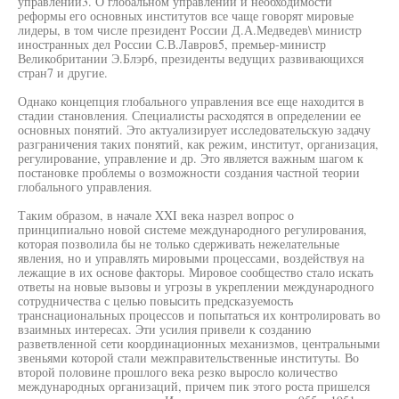
управлении3. О глобальном управлении и необходимости
реформы его основных институтов все чаще говорят мировые
лидеры, в том числе президент России Д.А.Медведев\ министр
иностранных дел России С.В.Лавров5, премьер-министр
Великобритании Э.Блэр6, президенты ведущих развивающихся
стран7 и другие.
Однако концепция глобального управления все еще находится в
стадии становления. Специалисты расходятся в определении ее
основных понятий. Это актуализирует исследовательскую задачу
разграничения таких понятий, как режим, институт, организация,
регулирование, управление и др. Это является важным шагом к
постановке проблемы о возможности создания частной теории
глобального управления.
Таким образом, в начале XXI века назрел вопрос о
принципиально новой системе международного регулирования,
которая позволила бы не только сдерживать нежелательные
явления, но и управлять мировыми процессами, воздействуя на
лежащие в их основе факторы. Мировое сообщество стало искать
ответы на новые вызовы и угрозы в укреплении международного
сотрудничества с целью повысить предсказуемость
транснациональных процессов и попытаться их контролировать во
взаимных интересах. Эти усилия привели к созданию
разветвленной сети координационных механизмов, центральными
звеньями которой стали межправительственные институты. Во
второй половине прошлого века резко выросло количество
международных организаций, причем пик этого роста пришелся