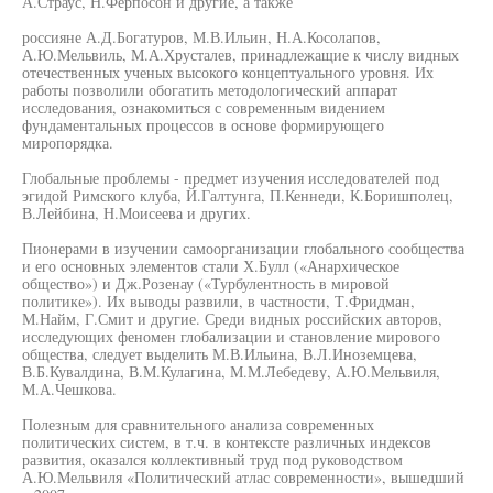
А.Страус, Н.Ферпосон и другие, а также
россияне А.Д.Богатуров, М.В.Ильин, Н.А.Косолапов,
А.Ю.Мельвиль, М.А.Хрусталев, принадлежащие к числу видных
отечественных ученых высокого концептуального уровня. Их
работы позволили обогатить методологический аппарат
исследования, ознакомиться с современным видением
фундаментальных процессов в основе формирующего
миропорядка.
Глобальные проблемы - предмет изучения исследователей под
эгидой Римского клуба, Й.Галтунга, П.Кеннеди, К.Боришполец,
В.Лейбина, Н.Моисеева и других.
Пионерами в изучении самоорганизации глобального сообщества
и его основных элементов стали Х.Булл («Анархическое
общество») и Дж.Розенау («Турбулентность в мировой
политике»). Их выводы развили, в частности, Т.Фридман,
М.Найм, Г.Смит и другие. Среди видных российских авторов,
исследующих феномен глобализации и становление мирового
общества, следует выделить М.В.Ильина, В.Л.Иноземцева,
В.Б.Кувалдина, В.М.Кулагина, М.М.Лебедеву, А.Ю.Мельвиля,
М.А.Чешкова.
Полезным для сравнительного анализа современных
политических систем, в т.ч. в контексте различных индексов
развития, оказался коллективный труд под руководством
А.Ю.Мельвиля «Политический атлас современности», вышедший