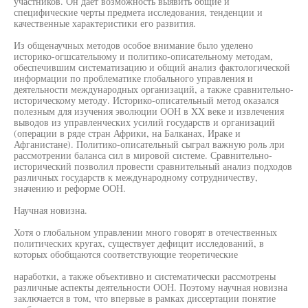
участников. Он дает возможность выявить общие и
специфические черты предмета исследования, тенденции и
качественные характеристики его развития.
Из общенаучных методов особое внимание было уделено
историко-огшсателыюму и политико-описательному методам,
обеспечившим систематизацию и общий анализ фактологической
информации по проблематике глобального управления и
деятельности международных организаций, а также сравнительно-
историческому методу. Историко-описательный метод оказался
полезным для изучения эволюции ООН в XX веке и извлечения
выводов из управленческих усилий государств и организаций
(операции в ряде стран Африки, на Балканах, Ираке и
Афганистане). Политико-описательный сыграл важную роль лри
рассмотрении баланса сил в мировой системе. Сравнительно-
исторический позволил провести сравнительный анализ подходов
различных государств к международному сотрудничеству,
значению и реформе ООН.
Научная новизна.
Хотя о глобальном управлении много говорят в отечественных
политических кругах, существует дефицит исследований, в
которых обобщаются соответствующие теоретические
наработки, а также объективно и систематически рассмотрены
различные аспекты деятельности ООН. Поэтому научная новизна
заключается в том, что впервые в рамках диссертации понятие