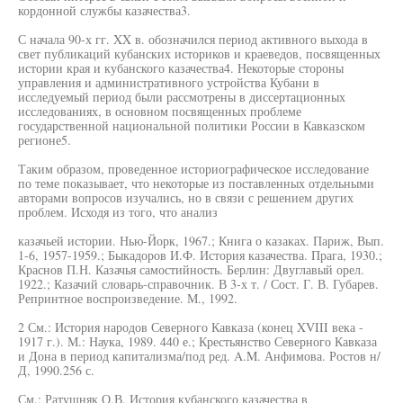
кордонной службы казачества3.
С начала 90-х гг. XX в. обозначился период активного выхода в
свет публикаций кубанских историков и краеведов, посвященных
истории края и кубанского казачества4. Некоторые стороны
управления и административного устройства Кубани в
исследуемый период были рассмотрены в диссертационных
исследованиях, в основном посвященных проблеме
государственной национальной политики России в Кавказском
регионе5.
Таким образом, проведенное историографическое исследование
по теме показывает, что некоторые из поставленных отдельными
авторами вопросов изучались, но в связи с решением других
проблем. Исходя из того, что анализ
казачьей истории. Нью-Йорк, 1967.; Книга о казаках. Париж, Вып.
1-6, 1957-1959.; Быкадоров И.Ф. История казачества. Прага, 1930.;
Краснов П.Н. Казачья самостийность. Берлин: Двуглавый орел.
1922.; Казачий словарь-справочник. В 3-х т. / Сост. Г. В. Губарев.
Репринтное воспроизведение. М., 1992.
2 См.: История народов Северного Кавказа (конец XVIII века -
1917 г.). М.: Наука, 1989. 440 е.; Крестьянство Северного Кавказа
и Дона в период капитализма/под ред. A.M. Анфимова. Ростов н/
Д, 1990.256 с.
См.; Ратушняк О.В. История кубанского казачества в