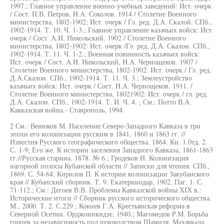
1997.; Главное управление военно-учебных заведений: Ист. очерк
/ Сост. П.В. Петров, H.A. Соколов. 1914 / Столетие Военного
министерства, 1802-1902; Ист. очерк / Гл. ред. Д.А. Скалой. СПб.,
1902-1914. Т. 10. Ч. 1-3.; Главное управление казачьих войск: Ист.
очерк / Сост. А.И. Никольский. 1902 / Столетие Военного
министерства, 1802-1902: Ист. очерк /Гл. ред. Д.А. Скалон. СПб.,
1902-1914. Т. 11. Ч. 1-2.; Военная повинность казачьих войск:
Ист. очерк / Сост. А.И. Никольский, H.A. Чернощеков. 1907 /
Столетие Военного министерства, 1802-1902: Ист. очерк / Гл. ред.
Д.А.Скалон. СПб., 1902-1914. Т. 11. Ч. 3.; Землеустройство
казачьих войск: Ист. очерк / Сост. H.A. Чернощеков. 1911. /
Столетие Военного министерства, 18021902: Ист. очерк / гл. ред.
Д.А. Скалон. СПб., 1902-1914. Т. И. Ч. 4. ; См.: Потто В.А.
Кавказская война.- Ставрополь, 1994.
2 См.: Венюков М. Население Северо-Западного Кавказа в три
эпохи его колонизации русским в 1841, 1860 и 1863 гг. //
Известия Русского географического общества. 1864. Кн. 1.0тд. 2.
С. 1-9; Его же. К истории заселения Западного Кавказа, 1861-1863
гг.//Русская старина. 1878. № 6.; Гродеков Н. Колонизация
нагорной полосы Кубанской области // Записки для чтения. СПб.,
1869. С. 54-64; Кирилов П. К истории колонизации Закубанского
края // Кубанский сборник. Т. 9. Екатеринодар, 1902. Паг. 1. С.
71-112.; См.: Дегоев В.В. Проблемы Кавказской войны XIX в.:
Исторические итоги // Сборник русского исторического общества.
М., 2000. Т. 2. С.229.; Кокиев Г.А. Крестьянская реформа в
Северной Осетии. Орджоникидзе, 1940.; Магомедов P.M. Борьба
горцев за независимость под руководством Шамиля. Махачкала,