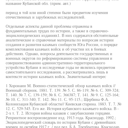
название Кубанской обл. (прим. авт.)
период в той или иной степени были предметом изучения
отечественных и зарубежных исследователей.
Отдельные аспекты данной проблемы отражены в
фундаментальных трудах по истории, а также в справочно-
энциклопедических изданиях1. В них содержатся обстоятельные
аналитические и справочные материалы по вопросам истории
создания и развития казачьих сообществ Юга России, о порядке
комплектования казачьих войск и об участии их в боевых
действиях. Однако, вопросы деятельности государственных и
военных округов по реформированию системы управления и
совершенствованию административно-территориального
устройства Кубани в исследуемые годы не являлись предметом
самостоятельного исследования, а рассматривались лишь в
контексте истории казачьих войск. Значительный интерес
1 Хороиаин М. Военно-статистический обзор казачьих войск //
Военный сборник. 1881. Т. 139. № 5. С. 86-119; № 6. С. 309-324;
Т. 140. № 7. С. 139-159; № 8. С. 366387; Т. 141. № 9. С. 125-164;
№ 10. С. 311-340; Т. 142. №з 11. С. 95-115.; Щербина Ф.А.
Колонизация Кубанской области// Киевская старина. 1883. Т. 7. №
12. С. 529-545. Его же. История кубанского казачьего войска. В -
2-х т. Т. 2. История войны казаков с закубанскими горцами.
Репринтное воспроизведение изд. 1913 года. Краснодар, 1992.;
Энциклопедический словарь по истории Кубани с древнейших
времен до октября 1917 г. / под ред. Б.А. Трехбратова. Краснодар,