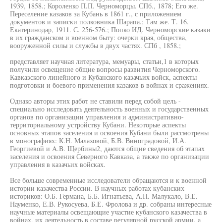
1939, 1858.; Короленко П.П. Черноморцы. СПб., 1878; Его же.
Переселение казаков за Кубань в 1861 г., с приложением
документов и записки полковника Шарапа.; Там же. Т. 16.
Екатеринодар, 1911. С. 256-576.; Попко ИД. Черноморские казаки
в их гражданском и военном быту: очерки края, общества,
вооруженной силы и службы в двух частях. СПб , 1858.;
представляет научная литература, мемуары, статьи,1 в которых
получили освещение общие вопросы развития Черноморского.
Кавказского линейного и Кубанского казачьих войск, аспекты
подготовки и боевого применения казаков в войнах и сражениях.
Однако авторы этих работ не ставили перед собой цель -
специально исследовать деятельность военных и государственных
органов по организации управления и административно-
территориальному устройству Кубани. Некоторые аспекты
основных этапов заселения и освоения Кубани были рассмотрены
в монографиях: К.Н. Малаховой, Б.В. Виноградовой, И.А.
Георгиевой и A.B. Щербины2, даются общие сведения об этапах
заселения и освоения Северного Кавказа, а также по организации
управления в казачьих войсках.
Все больше современные исследователи обращаются и к военной
истории казачества России. В научных работах кубанских
историков: О.Б. Германа, Б.Б. Игнатьева, А.Н. Малукало, В.Е.
Науменко, Е.В. Рукосуева, Б.Е. Фролова и др. собраны интересные
научные материалы освещающие участие кубанского казачества в
войнах, их деятельность в составе регулярной русской армии, а