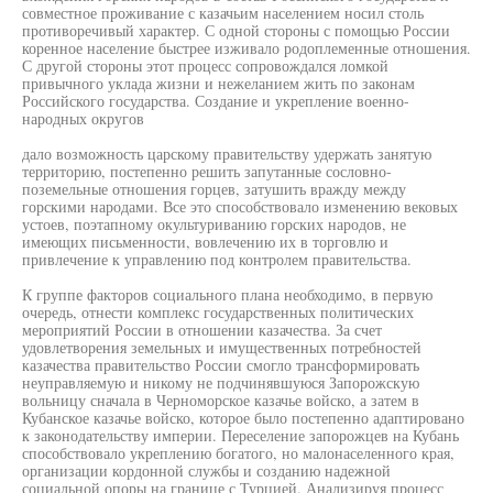
совместное проживание с казачьим населением носил столь
противоречивый характер. С одной стороны с помощью России
коренное население быстрее изживало родоплеменные отношения.
С другой стороны этот процесс сопровождался ломкой
привычного уклада жизни и нежеланием жить по законам
Российского государства. Создание и укрепление военно-
народных округов
дало возможность царскому правительству удержать занятую
территорию, постепенно решить запутанные сословно-
поземельные отношения горцев, затушить вражду между
горскими народами. Все это способствовало изменению вековых
устоев, поэтапному окультуриванию горских народов, не
имеющих письменности, вовлечению их в торговлю и
привлечение к управлению под контролем правительства.
К группе факторов социального плана необходимо, в первую
очередь, отнести комплекс государственных политических
мероприятий России в отношении казачества. За счет
удовлетворения земельных и имущественных потребностей
казачества правительство России смогло трансформировать
неуправляемую и никому не подчинявшуюся Запорожскую
вольницу сначала в Черноморское казачье войско, а затем в
Кубанское казачье войско, которое было постепенно адаптировано
к законодательству империи. Переселение запорожцев на Кубань
способствовало укреплению богатого, но малонаселенного края,
организации кордонной службы и созданию надежной
социальной опоры на границе с Турцией. Анализируя процесс