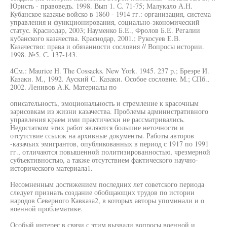
Юристь - правоведъ. 1998. Вып 1. С. 71-75; Малукало А.Н.
Кубанское казачье войско в 1860 - 1914 гг.: организация, система
управления и функционирования, социально-экономический
статус. Краснодар, 2003; Науменко Б.Е., Фролов Б.Е. Регалии
кубанского казачества. Краснодар, 2001.; Рукосуев Е.В.
Казачество: права и обязанности сословия // Вопросы истории.
1998. №5. С. 137-143.
4См.: Maurice Н. The Cossacks. New York. 1945. 237 p.; Бреэре И.
Казаки. М., 1992. Ауский С. Казаки. Особое сословие. М.; СПб.,
2002. Ленивов А.К. Материалы по
описательность, эмоциональность и стремление к красочным
зарисовкам из жизни казачества. Проблемы административного
управления краем ими практически не рассматривались.
Недостатком этих работ являются большие неточности и
отсутствие ссылок на архивные документы. Работы авторов
-казачьих эмигрантов, опубликованных в период с 1917 по 1991
гг., отличаются повышенной политизированностью, чрезмерной
субъективностью, а также отсутствием фактического научно-
исторического материала1.
Несомненным достижением последних лет советского периода
следует признать создание обобщающих трудов по истории
народов Северного Кавказа2, в которых авторы упоминали и о
военной проблематике.
Особый интерес в связи с этим вызвали вопросы военной и