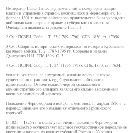
Император Павел I внес ряд изменений в схему организации
власти и управления страной, коснувшихся и Черномории4. 16
февраля 1801 г. вместо войскового правительства была учреждена
войсковая канцелярия, с правами губернского правления.
Очевидным являлось, стремление Павла I
2 См.: ПСЗРИ. Собр. 1.Т. 23.(1789-1796). СПб. 1830, ст. 17056.
3 См.: Сборник исторических материалов по истории Кубанского
казачьего войска. Т. 2. 1787-1795 гг. Собраны и изданы
Дмитренко И.И. СПб.1896. С. 3.
4 См.: ПСЗРИ. Собр. 1. Т. 24. (1796-1798). СПб. 1830, ст.17634.
усилить контроль, за внутренней жизнью войска, а также
существенно ограничить судебную власть войскового
правительства. Отличительной чертой создаваемого
административного аппарата являлся его сильно выраженный
военно-полицейский характер.
Положение Черноморского войска изменилось 11 апреля 1820 г. с
переподчинением его начальнику отдельного Грузинского
корпуса5.
В 1821 —1825 гг. в целях увеличения населения Черномории
правительство осуществляет крупное государственное переселение
крестьян и казаков из южных губерний России и Украины.