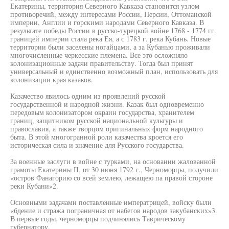
Екатерины, территория Северного Кавказа становится узлом
противоречий, между интересами России, Персии, Оттоманской
империи, Англии и горскими народами Северного Кавказа. В
результате победы России в русско-турецкой войне 1768 - 1774 гг.
границей империи стала река Ея, а с 1783 г. река Кубань. Новые
территории были заселены ногайцами, а за Кубанью проживали
многочисленные черкесские племена. Все это осложняло
колонизационные задачи правительству. Тогда был принят
универсальный и единственно возможный план, использовать для
колонизации края казаков.
Казачество явилось одним из проявлений русской
государственной и народной жизни. Казак был одновременно
передовым колонизатором окраин государства, хранителем
границ, защитником русской национальной культуры и
православия, а также творцом оригинальных форм народного
быта. В этой многогранной роли казачества кроется его
историческая сила и значение для Русского государства.
За военные заслуги в войне с турками, на основании жалованной
грамоты Екатерины II, от 30 июня 1792 г., Черноморцы, получили
«остров Фанагорию со всей землею, лежащею па правой стороне
реки Кубани»2.
Основными задачами поставленные императрицей, войску были
«бдение и стража пограничная от набегов народов закубанских»3.
В первые годы, черноморцы подчинялись Таврическому
губернатору.