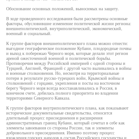
Обоснование основных положений, выносимых на защиту.
В ходе проведенного исследования были рассмотрены основные
факторы, обусловившие изменение политической жизни региона:
внешнеполитический, внутриполитический, экономический,
военный и социальный.
К группе факторов внешнеполитического плана можно отнести:
выгодное географическое положение Кубани, плодородные почвы
и выход к побережью Черного моря, которые делали этот регион
ареной ожесточенной военной и политической борьбы.
Противоречия между Российской империей с одной стороны и
Турцией, Англией, Францией с другой часто выливались в войны
и военные столкновения. Но, несмотря на территориальные
потери в результате русско-турецких войн, Крымской войны и
столкновений с горцами, укрепления и посты на восточном
берегу Черного моря всегда восстанавливались и Россия, в
конечном счете, добилась полного приоритета во владении
территориями Северного Кавказа.
К группе факторов внутриполитического плана, как показывают
исторические документальные свидетельства, относится
длительный процесс присоединения и расширения
административных границ Кубани, который сочетал в себе как
элементы завоевания со стороны России, так и элементы
добровольного присоединения. Именно поэтому процесс
вхождения горских народов в состав Российского государства и