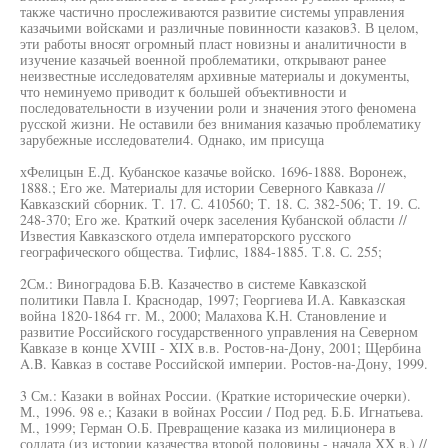
также частично прослеживаются развитие системы управления
казачьими войсками и различные повинности казаков3. В целом,
эти работы вносят огромный пласт новизны и аналитичности в
изучение казачьей военной проблематики, открывают ранее
неизвестные исследователям архивные материалы и документы,
что неминуемо приводит к большей объективности и
последовательности в изучении роли и значения этого феномена
русской жизни. Не оставили без внимания казачью проблематику
зарубежные исследователи4. Однако, им присуща
хФелицын Е.Д. Кубанское казачье войско. 1696-1888. Воронеж,
1888.; Его же. Материалы для истории Северного Кавказа //
Кавказский сборник. Т. 17. С. 410560; Т. 18. С. 382-506; Т. 19. С.
248-370; Его же. Краткий очерк заселения Кубанской области //
Известия Кавказского отдела императорского русского
географического общества. Тифлис, 1884-1885. Т.8. С. 255;
2См.: Виноградова Б.В. Казачество в системе Кавказской
политики Павла I. Краснодар, 1997; Георгиева И.А. Кавказская
война 1820-1864 гг. М., 2000; Малахова К.Н. Становление и
развитие Российского государственного управления на Северном
Кавказе в конце XVIII - XIX в.в. Ростов-на-Дону, 2001; Щербина
A.B. Кавказ в составе Российской империи. Ростов-на-Дону, 1999.
3 См.: Казаки в войнах России. (Краткие исторические очерки).
М., 1996. 98 е.; Казаки в войнах России / Под ред. Б.Б. Игнатьева.
М., 1999; Герман О.Б. Превращение казака из милиционера в
солдата (из истории казачества второй половины - начала XX в.) //