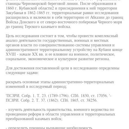
станицы Черноморской береговой линии. После образования в
1860 г. Кубанской области2 и присоединения к ней территории
Закубанья в 1862-1865 гг. территориальные рамки исследования
расширились и включили в себя территорию от Абхазии до границ
Войска Донского и от северо-восточного побережья Черного моря
до границ Терского казачьего войска.
Цель исследования состоит в том, чтобы провести комплексный
анализ деятельности государственных, военных и местных
органов власти по совершенствованию системы управления и
административнот территориальному устройству на Кубани конце
XVIII - начале XX вв. и ее влияние на военное, политическое,
социальное, экономическое и культурное развитие региона.
Для достижения поставленной цели в исследовании определены
следующие задачи:
раскрыть основные этапы административно-территориальных
изменений в исследуемый период;
'ПСЗРИ. Собр. 1. Т. 23. (1789-1796). СПб. 1830, ст. 17056. '-
ПСЗРИ. Собр. 2. Т. 37. (1862). СПб. 1865, ст. 38256.
- изучить деятельность правительства, военного ведомства по
проведению реформ в области управления и территориальных
преобразований казачьих войск;
- определить причины вызвавшие необходимость