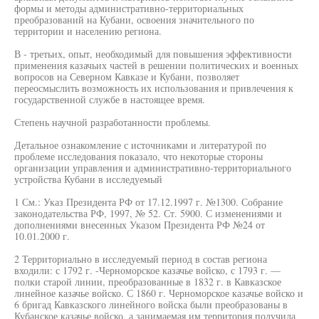
формы и методы административно-территориальных
преобразований на Кубани, освоения значительного по
территории и населению региона.
В - третьих, опыт, необходимый для повышения эффективности
применения казачьих частей в решении политических и военных
вопросов на Северном Кавказе и Кубани, позволяет
переосмыслить возможность их использования и привлечения к
государственной службе в настоящее время.
Степень научной разработанности проблемы.
Детальное ознакомление с источниками и литературой по
проблеме исследования показало, что некоторые стороны
организации управления и административно-территориального
устройства Кубани в исследуемый
1 См.: Указ Президента РФ от 17.12.1997 г. №1300. Собрание
законодательства РФ, 1997, № 52. Ст. 5900. С изменениями и
дополнениями внесенных Указом Президента РФ №24 от
10.01.2000 г.
2 Территориально в исследуемый период в состав региона
входили: с 1792 г. -Черноморское казачье войско, с 1793 г. —
полки старой линии, преобразованные в 1832 г. в Кавказское
линейное казачье войско. С 1860 г. Черноморское казачье войско и
6 бригад Кавказского линейного войска были преобразованы в
Кубанское казачье войско, а занимаемая им территория получила