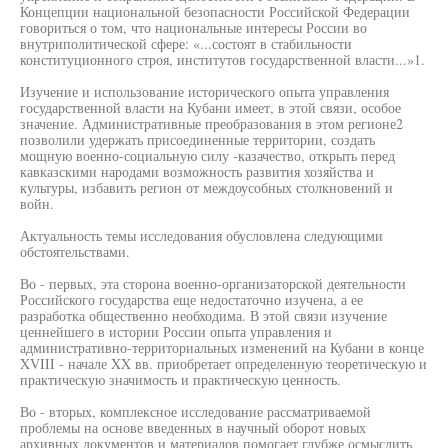
Концепции национальной безопасности Российской Федерации
говориться о том, что национальные интересы России во
внутриполитической сфере: «...состоят в стабильности
конституционного строя, институтов государственной власти...»1.
Изучение и использование исторического опыта управления
государственной власти на Кубани имеет, в этой связи, особое
значение. Административные преобразования в этом регионе2
позволили удержать присоединенные территории, создать
мощную военно-социальную силу -казачество, открыть перед
кавказскими народами возможность развития хозяйства и
культуры, избавить регион от междоусобных столкновений и
войн.
Актуальность темы исследования обусловлена следующими
обстоятельствами.
Во - первых, эта сторона военно-организаторской деятельности
Российского государства еще недостаточно изучена, а ее
разработка общественно необходима. В этой связи изучение
ценнейшего в истории России опыта управления и
административно-территориальных изменений на Кубани в конце
XVIII - начале XX вв. приобретает определенную теоретическую и
практическую значимость и практическую ценность.
Во - вторых, комплексное исследование рассматриваемой
проблемы на основе введенных в научный оборот новых
архивных документов и материалов помогает глубже осмыслить