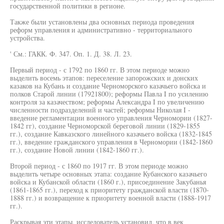
государственной политики в регионе.
Также были установлены два основных периода проведения
реформ управления и административно - территориального
устройства.
' См.: ГАКК. Ф. 347. Оп. 1. Д. 38. Л. 23.
Первый период - с 1792 по 1860 гг. В этом периоде можно
выделить восемь этапов: переселение запорожских и донских
казаков на Кубань и создание Черноморского казачьего войска и
полков Старой линии (17921800); реформы Павла I по усилению
контроля за казачеством; реформы Александра I по увеличению
численности подразделений и частей; реформы Николая I -
введение регламентации военного управления Черномории (1827-
1842 гг), создание Черноморской береговой линии (1829-1855
гг.), создание Кавказского линейного казачьего войска (1832-1845
гг.), введение гражданского управления в Черномории (1842-1860
гг.), создание Новой линии (1842-1860 гг.).
Второй период - с 1860 по 1917 гг. В этом периоде можно
выделить четыре основных этапа: создание Кубанского казачьего
войска и Кубанской области (1860 г.), присоединение Закубанья
(1861-1865 гг.), переход к приоритету гражданской власти (1870-
1888 гг.) и возвращение к приоритету военной власти (1888-1917
гг.).
Раскрывая эти этапы, исследователь установил, что в век