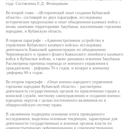
года. Составлены Е.Д. Фелицыным.
Во второй главе - «Исторический опыт создания Кубанской
области», состоящей из двух параграфов, исследованы
исторические предпосылки и опыт объединения казачьих войск с
вновь занятыми территориями Закубанья, населенными горскими
народами, в Кубанскую область.
В первом параграфе - «Административное устройство и
управление Кубанского казачьего войска» исследована
деятельность Кавказкой администрации по объединению
Черноморского и правого фланга Кавказского линейного казачьего
войск в Кубанское войско, а также динамика освоения Закубанья.
Рассмотрены причины перехода от военного управления к
гражданскому - реформы 70-х годов, и возврат к военному
-реформы 90-х годов.
Во втором параграфе - «Опыт военно-народного управления
горскими народами Кубанской области» - рассмотрена
деятельность государственных органов по привлечению горцев к
воинской службе, местному самоуправлению и созданию военно-
народных округов с целью постепенного включения их в
общероссийскую систему права.
В заключении подведены основные итоги проведенного
исследования, выделены основные тенденции, характерные для
деятельности государственных и военных органов власти по
административному реформированию и совершенствованию