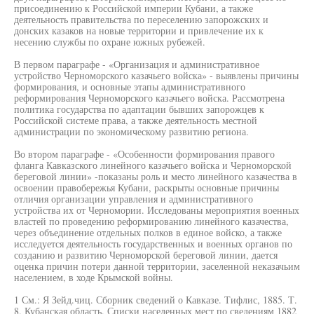
присоединению к Российской империи Кубани, а также
деятельность правительства по переселению запорожских и
донских казаков на новые территории и привлечение их к
несению службы по охране южных рубежей.
В первом параграфе - «Организация и административное
устройство Черноморского казачьего войска» - выявлены причины
формирования, и основные этапы административного
реформирования Черноморского казачьего войска. Рассмотрена
политика государства по адаптации бывших запорожцев к
Российской системе права, а также деятельность местной
администрации по экономическому развитию региона.
Во втором параграфе - «Особенности формирования правого
фланга Кавказского линейного казачьего войска и Черноморской
береговой линии» -показаны роль и место линейного казачества в
освоении правобережья Кубани, раскрыты основные причины
отличия организации управления и административного
устройства их от Черномории. Исследованы мероприятия военных
властей по проведению реформированию линейного казачества,
через объединение отдельных полков в единое войско, а также
исследуется деятельность государственных и военных органов по
созданию и развитию Черноморской береговой линии, дается
оценка причин потери данной территории, заселенной неказачьим
населением, в ходе Крымской войны.
1 См.: Я Зейд.чиц. Сборник сведений о Кавказе. Тифлис, 1885. Т.
8. Кубанская область. Списки населенных мест по сведениям 1882