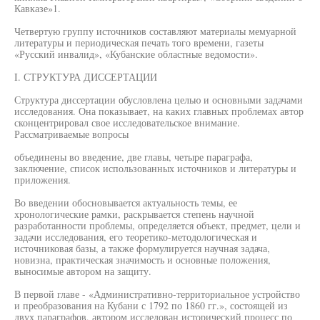
Кавказе»1.
Четвертую группу источников составляют материалы мемуарной
литературы и периодическая печать того времени, газеты
«Русский инвалид», «Кубанские областные ведомости».
I. СТРУКТУРА ДИССЕРТАЦИИ
Структура диссертации обусловлена целью и основными задачами
исследования. Она показывает, на каких главных проблемах автор
сконцентрировал свое исследовательское внимание.
Рассматриваемые вопросы
объединены во введение, две главы, четыре параграфа,
заключение, список использованных источников и литературы и
приложения.
Во введении обосновывается актуальность темы, ее
хронологические рамки, раскрывается степень научной
разработанности проблемы, определяется объект, предмет, цели и
задачи исследования, его теоретико-методологическая и
источниковая базы, а также формулируется научная задача,
новизна, практическая значимость и основные положения,
выносимые автором на защиту.
В первой главе - «Административно-территориальное устройство
и преобразования на Кубани с 1792 по 1860 гг.», состоящей из
двух параграфов, автором исследован исторический процесс по