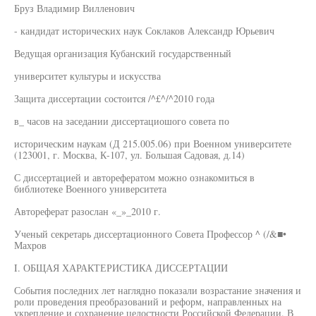
Бруз Владимир Вилленович
- кандидат исторических наук Соклаков Александр Юрьевич
Ведущая организация Кубанский государственный
университет культуры и искусства
Защита диссертации состоится /^£^/^2010 года
в_ часов на заседании диссертациошого совета по
историческим наукам (Д 215.005.06) при Военном университете
(123001, г. Москва, К-107, ул. Большая Садовая, д.14)
С диссертацией и авторефератом можно ознакомиться в
библиотеке Военного университета
Автореферат разослан «_»_2010 г.
Ученый секретарь диссертационного Совета Профессор ^ (/&■•
Махров
I. ОБЩАЯ ХАРАКТЕРИСТИКА ДИССЕРТАЦИИ
События последних лет наглядно показали возрастание значения и
роли проведения преобразований и реформ, направленных на
укрепление и сохранение целостности Российской Федерации. В