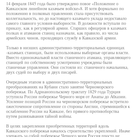
14 февраля 1845 года было утверждено повое «Положение о
Кавказском линейном казачьем войске»8. И хотя формально по
положению в полковых правлениях стала присутствовать
коллегиальность, но до настоящего казачьего уклада недоставало
самого главного условия-выборности. В должности вступали по
приказу, как в регулярной армии. Старших офицеров в казачьих
полках и атаманов станиц назначали, как правило, из числа
армейских чинов, проходящих службу в Кавказской армии.
Только в низших административно-территориальных единицах
-казачьих станицах, были использованы выборные органы власти.
Вместо единоначалыюй власти станичного атамана, управляющего
станицей по собственному усмотрению учреждены были
станичные управления. Они состояли из: станичного начальника,
двух судей по выбору и двух писарей.
Очередным этапом в административно-территориальных
преобразованиях на Кубани стало занятие Черноморского
побережья. По Адрианопольскому трактату 1829 года Турция
уступила России побережье Черного моря от Анапы до Абхазии.
Усиление позиций России на черноморском побережье встретило
ожесточенное сопротивление со стороны Англии, стремившейся к
ослаблению России на Кавказе, без прямого противоборства
путем развязывания тайной войны.
В целях закрепления приобретенных территорий вдоль
Кавказского побережья началось строительство укреплений. Иначе
удержать за собой побережье Черного моря Россия просто не