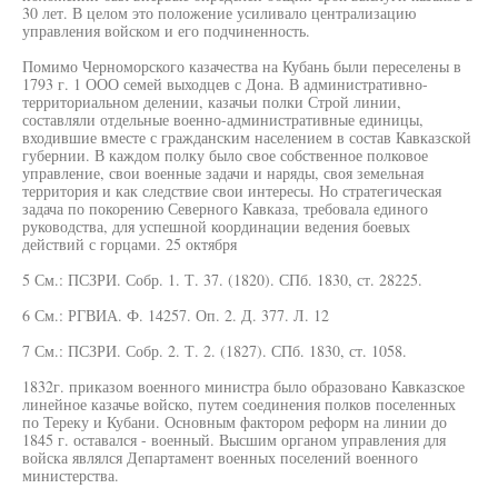
30 лет. В целом это положение усиливало централизацию
управления войском и его подчиненность.
Помимо Черноморского казачества на Кубань были переселены в
1793 г. 1 ООО семей выходцев с Дона. В административно-
территориальном делении, казачьи полки Строй линии,
составляли отдельные военно-административные единицы,
входившие вместе с гражданским населением в состав Кавказской
губернии. В каждом полку было свое собственное полковое
управление, свои военные задачи и наряды, своя земельная
территория и как следствие свои интересы. Но стратегическая
задача по покорению Северного Кавказа, требовала единого
руководства, для успешной координации ведения боевых
действий с горцами. 25 октября
5 См.: ПСЗРИ. Собр. 1. Т. 37. (1820). СПб. 1830, ст. 28225.
6 См.: РГВИА. Ф. 14257. Оп. 2. Д. 377. Л. 12
7 См.: ПСЗРИ. Собр. 2. Т. 2. (1827). СПб. 1830, ст. 1058.
1832г. приказом военного министра было образовано Кавказское
линейное казачье войско, путем соединения полков поселенных
по Тереку и Кубани. Основным фактором реформ на линии до
1845 г. оставался - военный. Высшим органом управления для
войска являлся Департамент военных поселений военного
министерства.