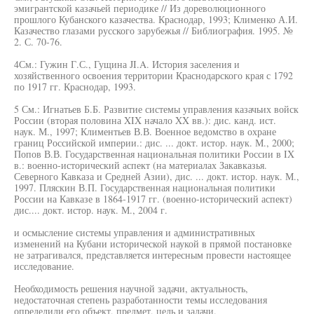
эмигрантской казачьей периодике // Из дореволюционного
прошлого Кубанского казачества. Краснодар, 1993; Клименко А.И.
Казачество глазами русского зарубежья // Библиография. 1995. №
2. С. 70-76.
4См.: Гужин Г.С., Гущина JI.A. История заселения и
хозяйственного освоения территории Краснодарского края с 1792
по 1917 гг. Краснодар, 1993.
5 См.: Игнатьев Б.Б. Развитие системы управления казачьих войск
России (вторая половина XIX начало XX вв.): дис. канд. ист.
наук. М., 1997; Климентьев В.В. Военное ведомство в охране
границ Российской империи.: дис. ... докт. истор. наук. М., 2000;
Попов В.В. Государственная национальная политики России в IX
в.: военно-исторический аспект (на материалах Закавказья.
Северного Кавказа и Средней Азии), дис. ... докт. истор. наук. М.,
1997. Пляскин В.П. Государственная национальная политики
России на Кавказе в 1864-1917 гг. (военно-исторический аспект)
дис.... докт. истор. наук. М., 2004 г.
и осмысление системы управления и административных
изменений на Кубани исторической наукой в прямой постановке
не затрагивался, представляется интересным провести настоящее
исследование.
Необходимость решения научной задачи, актуальность,
недостаточная степень разработанности темы исследования
определили его объект, предмет, цель и задачи.