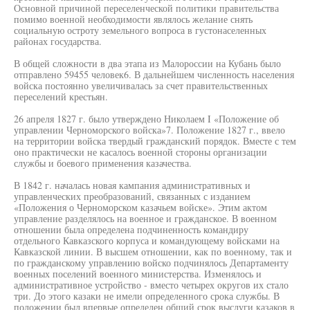
Основной причиной переселенческой политики правительства
помимо военной необходимости являлось желание снять
социальную остроту земельного вопроса в густонаселенных
районах государства.
В общей сложности в два этапа из Малороссии на Кубань было
отправлено 59455 человек6. В дальнейшем численность населения
войска постоянно увеличивалась за счет правительственных
переселений крестьян.
26 апреля 1827 г. было утверждено Николаем I «Положение об
управлении Черноморского войска»7. Положение 1827 г., ввело
на территории войска твердый гражданский порядок. Вместе с тем
оно практически не касалось военной стороны организации
службы и боевого применения казачества.
В 1842 г. началась новая кампания административных и
управленческих преобразований, связанных с изданием
«Положения о Черноморском казачьем войске». Этим актом
управление разделялось на военное и гражданское. В военном
отношении была определена подчиненность командиру
отдельного Кавказского корпуса и командующему войсками на
Кавказской линии. В высшем отношении, как по военному, так и
по гражданскому управлению войско подчинялось Департаменту
военных поселений военного министерства. Изменялось и
административное устройство - вместо четырех округов их стало
три. До этого казаки не имели определенного срока службы. В
положении был впервые определен общий срок выслуги казаков в