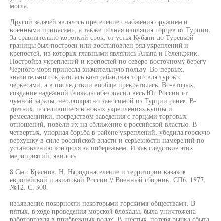
могла.
Другой задачей являлось пресечение снабжения оружием и
военными припасами, а также полная изоляция горцев от Турции.
За сравнительно короткий срок, от устья Кубани до Турецкой
границы был построен или восстановлен ряд укреплений и
крепостей, из которых главными являлись Анапа и Геленджик.
Постройка укреплений и крепостей по северо-восточному берегу
Черного моря принесла значительную пользу. Во-первых,
значительно сократилась контрабандная торговля турок с
черкесами, а в последствии вообще прекратилась. Во-вторых,
создание надежной блокады обезопасил весь Юг России от
чумной заразы, неоднократно заносимой из Турции ранее. В-
третьих, поселившиеся в новых укреплениях купцы и
ремесленники, посредством заведения с горцами торговых
отношений, повели их на сближение с российской властью. В-
четвертых, упорная борьба в районе укреплений, убедила горскую
верхушку в силе российской власти и серьезности намерений по
установлению контроля за побережьем. И как следствие этих
мероприятий, явилось
8 См.: Краснов. Н. Народонаселение и территории казаков
европейской и азиатской России // Военный сборник. СПб. 1877.
№12. С. 300.
изъявление покорности некоторыми горскими обществами. В-
пятых, в ходе проведения морской блокады, была уничтожена
работорговля в прибрежных водах. В-шестых, потеря рынка сбыта