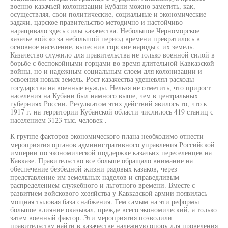
военно-казачьей колонизации Кубани можно заметить, как,
осуществляя, свои политические, социальные и экономические
задачи, царское правительство методично и настойчиво
наращивало здесь силы казачества. Небольшое Черноморское
казачье войско за небольшой период времени превратилось в
основное население, вытеснив горские народы с их земель.
Казачество служило для правительства не только военной силой в
борьбе с беспокойными горцами во время длительной Кавказской
войны, но и надежным социальным слоем для колонизации и
освоения новых земель. Рост казачества удешевлял расходы
государства на военные нужды. Нельзя не отметить, что прирост
населения на Кубани был намного выше, чем в центральных
губерниях России. Результатом этих действий явилось то, что к
1917 г. на территории Кубанской области числилось 419 станиц с
населением 3123 тыс. человек .
К группе факторов экономического плана необходимо отнести
мероприятия органов административного управления Российской
империи по экономической поддержке казачьих переселенцев на
Кавказе. Правительство все больше обращало внимание на
обеспечение безбедной жизни рядовых казаков, через
представление им земельных наделов и справедливым
распределением служебного и льготного времени. Вместе с
развитием войскового хозяйства у Кавказской армии появилась
мощная тыловая база снабжения. Тем самым на эти реформы
большое влияние оказывал, прежде всего экономический, а только
затем военный фактор. Эти мероприятия позволили
правительству найти в казачестве надежную опору для проведения