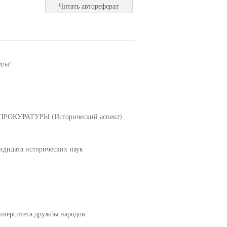
Читать автореферат
уры"
КУРАТУРЫ (Исторический аспект)
дидата исторических наук
ниверситета дружбы народов