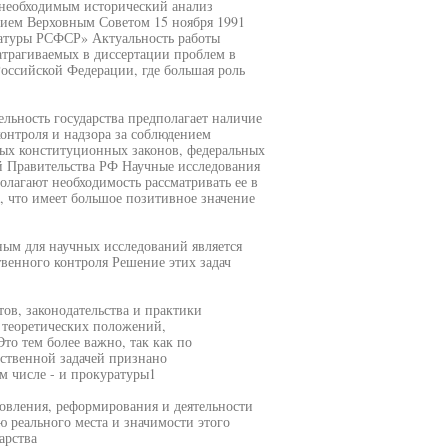
 необходимым исторический анализ
тием Верховным Советом 15 ноября 1991
ратуры РСФСР» Актуальность работы
атрагиваемых в диссертации проблем в
Российской Федерации, где большая роль
ельность государства предполагает наличие
онтроля и надзора за соблюдением
ых конституционных законов, федеральных
й Правительства РФ Научные исследования
олагают необходимость рассматривать ее в
, что имеет большое позитивное значение
ьным для научных исследований является
твенного контроля Решение этих задач
тов, законодательства и практики
 теоретических положений,
о тем более важно, так как по
ственной задачей признано
м числе - и прокуратуры1
овления, реформирования и деятельности
 реального места и значимости этого
арства