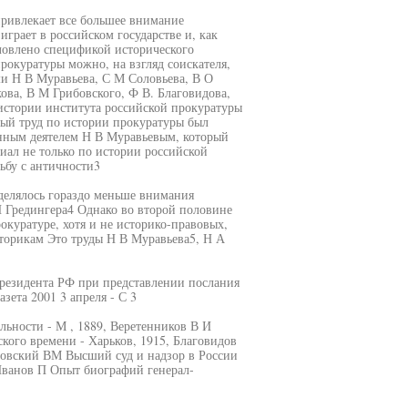
ривлекает все большее внимание
играет в российском государстве и, как
словлено спецификой исторического
рокуратуры можно, на взгляд соискателя,
ми Н В Муравьева, С М Соловьева, В О
ова, В М Грибовского, Ф В. Благовидова,
истории института российской прокуратуры
ный труд по истории прокуратуры был
нным деятелем Н В Муравьевым, который
иал не только по истории российской
ьбу с античности3
делялось гораздо меньше внимания
И Гредингера4 Однако во второй половине
окуратуре, хотя и не историко-правовых,
торикам Это труды Н В Муравьева5, Н А
резидента РФ при представлении послания
зета 2001 3 апреля - С 3
льности - М , 1889, Веретенников В И
кого времени - Харьков, 1915, Благовидов
бовский ВМ Высший суд и надзор в России
 Иванов П Опыт биографий генерал-