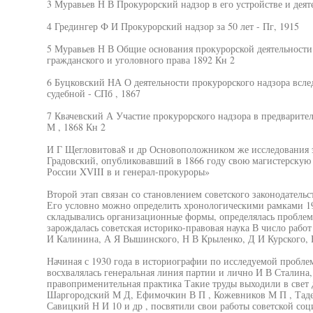
3 Муравьев Н В Прокурорский надзор в его устройстве и деяте
4 Гредингер Ф И Прокурорский надзор за 50 лет - Пг, 1915
5 Муравьев Н В Общие основания прокурорской деятельности
гражданского и уголовного права 1892 Кн 2
6 Буцковский НА О деятельности прокурорского надзора всле
судебной - СПб , 1867
7 Квачевский А Участие прокурорского надзора в предварите
М , 1868 Кн 2
И Г Щегловитова8 и др Основоположником же исследования э
Градовский, опубликовавший в 1866 году свою магистерску
России XVIII в и генерал-прокуроры»
Второй этап связан со становлением советского законодательс
Его условно можно определить хронологическими рамками 192
складывались организационные формы, определялась проблема
зарождалась советская историко-правовая наука В число рабо
И Калинина, А Я Вышинского, Н В Крыленко, Д И Курского, В
Начиная с 1930 года в историографии по исследуемой проблем
восхвалялась генеральная линия партии и лично И В Сталина,
правоприменительная практика Такие труды выходили в свет д
Шаргородский М Д, Ефимочкин В П , Кожевников М П , Тадев
Савицкий Н И 10 и др , посвятили свои работы советской соц