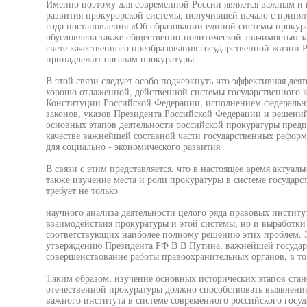
Именно поэтому для современной России является важным и
развития прокурорской системы, получившей начало с приня
года постановления «Об образовании единой системы проку
обусловлена также общественно-политической значимостью з
свете качественного преобразования государственной жизни 
принадлежит органам прокуратуры
В этой связи следует особо подчеркнуть что эффективная деят
хорошо отлаженной, действенной системы государственного к
Конституции Российской Федерации, исполнением федеральн
законов, указов Президента Российской Федерации и решени
основных этапов деятельности российской прокуратуры предп
качестве важнейшей составной части государственных реформ
для социально - экономического развития
В связи с этим представляется, что в настоящее время актуал
также изучение места и роли прокуратуры в системе государс
требует не только
научного анализа деятельности целого ряда правовых институ
взаимодействия прокуратуры и этой системы, но и выработки
соответствующих наиболее полному решению этих проблем. Эт
утверждению Президента РФ В В Путина, важнейшей государ
совершенствование работы правоохранительных органов, в то
Таким образом, изучение основных исторических этапов стан
отечественной прокуратуры должно способствовать выявлению
важного института в системе современного российского госуд