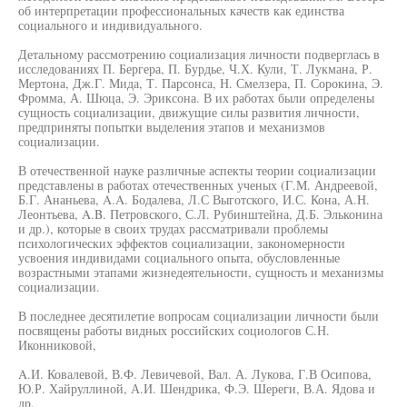
об интерпретации профессиональных качеств как единства
социального и индивидуального.
Детальному рассмотрению социализация личности подверглась в
исследованиях П. Бергера, П. Бурдье, Ч.Х. Кули, Т. Лукмана, Р.
Мертона, Дж.Г. Мида, Т. Парсонса, Н. Смелзера, П. Сорокина, Э.
Фромма, А. Шюца, Э. Эриксона. В их работах были определены
сущность социализации, движущие силы развития личности,
предприняты попытки выделения этапов и механизмов
социализации.
В отечественной науке различные аспекты теории социализации
представлены в работах отечественных ученых (Г.М. Андреевой,
Б.Г. Ананьева, A.A. Бодалева, Л.С Выготского, И.С. Кона, А.Н.
Леонтьева, A.B. Петровского, С.Л. Рубинштейна, Д.Б. Эльконина
и др.), которые в своих трудах рассматривали проблемы
психологических эффектов социализации, закономерности
усвоения индивидами социального опыта, обусловленные
возрастными этапами жизнедеятельности, сущность и механизмы
социализации.
В последнее десятилетие вопросам социализации личности были
посвящены работы видных российских социологов С.Н.
Иконниковой,
A.И. Ковалевой, В.Ф. Левичевой, Вал. А. Лукова, Г.В Осипова,
Ю.Р. Хайруллиной, А.И. Шендрика, Ф.Э. Шереги, В.А. Ядова и
др.