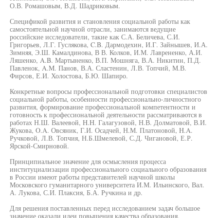
О.В. Ромашовым, В.Д. Шадриковым.
Спецификой развития и становления социальной работы как
самостоятельной научной отрасли, занимаются ведущие
российские исследователи, такие как С.А. Беличева, С.И.
Григорьев, Л.Г. Гуслякова, C.B. Дармодехин, И.Г. Зайнышев, И.А.
Зимняя, Э.Ш. Камалдинова, В В. Колков, И.М. Лаврененко, А.И.
Ляшенко, A.B. Мартыненко, В.П. Мошняга, В.А. Никитин, П.Д.
Павленок, A.M. Панов, В.А. Сластенин, Л.В. Топчий, М.В.
Фирсов, Е.И. Холостова, Б.Ю. Шапиро.
Конкретные вопросы профессиональной подготовки специалистов
социальной работы, особенности профессионально-личностного
развития, формирование профессиональной компетентности и
готовность к профессиональной деятельности рассматриваются в
работах Н.Ш. Валеевой, H.H. Галагузовой, Н.В. Долматовой, В.И.
Жукова, O.A. Овсяник, Г.И. Осадчей, Н.М. Платоновой, H.A.
Ручковой, Л.В. Топчия, Н.Б.Шмелевой, С.Д. Чигановой, Е.Р.
Ярской-Смирновой.
Принципиальное значение для осмысления процесса
институциализации профессионального социального образования
в России имеют работы представителей научной школы
Московского гуманитарного университета И.М. Ильинского, Вал.
А. Лукова, С.И. Плаксия, Б.А. Ручкина и др.
Для решения поставленных перед исследованием задач большое
значение оказали идеи повышения качества образования,