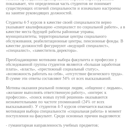
показывает, что определенная часть студентов не понимает
существующих отличий специальности и изначально настроены
на занятие руководящих должностей.
Студенты 4-5 курсов в качестве своей специальности верно
указывают квалификацию «специалист по социальной работе», а в
качестве места будущей работы районные управы,
муниципалитеты, территориальные центры социального
обслуживания, реабилитационные центры, пенсионные фонды. В
качестве должностей фигурируют «ведущий специалист»,
«специалист», «заместитель директора».
Преобладающими мотивами выбора факультета и профессии у
обследованной группы студентов являются «большая заработная
плата», «власть», «престижный социальный статус»,
«возможность работать на себя», «отсутствие физического труда».
В сумме эти ответы составляют 54% от всех высказываний.
Мотивы оказания реальной помощи людям, «общение с людьми»,
«желание выполнять ответственную работу», «интерес к
профессии», «поиск новых путей решения» оказываются
незначительными по частоте упоминаний (24% от всех
высказываний). У студентов 4-5 курсов отмечается высокая
мотивация выбора специальности «социальная работа» в момент
поступления на факультет. Среди основных причин выделяются:
- гуманитарная направленность учебных предметов;