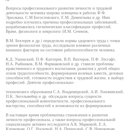
Вопросы профессионального развития личности и трудовой
деятельности человека широко освещены в работах Ф.Ф.
Эрисмана, С.М Богословского, Е.М. Дементьева и др. Ими
подробно изучались причины профессиональных заболеваний,
разрабатывались гигиенические классификации профессий.
Врачи, физиологи и неврологи (И.М. Сеченов,
B.М. Бехтерев и др.) определили нормы здорового труда с точки
зрения физиологии труда, исследовали влияние различных
внешних факторов на состояние работоспособности человека.
К.Д. Ушинский, П.Ф. Каптерев, В.П. Вахтеров, П.Ф. Лесгафт,
H.A. Рыбников, В.М. Фармаковский и др. ставили проблемы
нравственного и трудового воспитания, развития у детей общих
основ трудоспособности, формирования волевых качеств, деловых
способностей, готовности подростков к трудовой жизни, к выбору
профессий. Деятели профессионально-
технического образования С.А. Владимирский, А.И. Лоначевский,
П.К. Энгельмейер и др. обсуждали вопросы сущности
профессиональной компетентности, профессионального
мастерства, способностей и возможности их формирования.
В настоящее время проблематика становления и развития
личности профессионала, а также вопросы профессиональной
социализации активно исследуются А.К. Марковой, Е.А.
Климовым, О.Г. Носковой, H.A. Перинской, C.B. Новиковым,