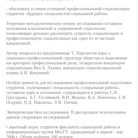
- обосновать условия успешной профессиональной социализации
студентов -будущих специалистов социальной работы.
Теоретико-методологическую основу исследования составили
положения классической и современной социологии,
позволяющие детально рассмотреть сущность социализации и
профессиональную социализацию как одно из ее частных
направлений.
Автор опирался на предложенные Т. Парсонсом идеи о
социально-профессиональной структуре общества и выделяемые
им критерии профессиональной роли, тезаурусную концепцию
социализации Вал.А. Лукова, концепцию социализационной
нормы А.И. Ковалевой.
Особую ценность для исследования профессиональной подготовки
студентов, получающих специальность «социальная работа»,
составили идеи и положения, содержащиеся в работах С.И.
Григорьева, А.Г. Гусляковой, В.И. Жукова, В.А. Никитина, Г.И.
Осадчей, П.Д. Павленка, Л.В. Топчия.
Эмпирическая база исследования. В диссертации использованы
данные следующих исследований:
• анкетный опрос студентов факультета социальной работы и
информационных систем МосГУ, проведенный в апреле - мае
2006 г. Объем выборки 100 человек;