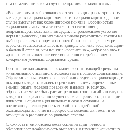
тем не менее, ни в коем случае не противопоставляется им.
«Воспитание» и «образование» с этих позиций рассматриваются
как средства социализации личности, «социализация» в данном
случае выступает как более широкое понятие. Особенностью
социализации являются относительная стихийность,
непреднамеренность влияния среды, непроизвольное усвоение
норм и ценностей, значительное влияние референтной группы на
выбор усваиваемых норм и ценностей; возрастающая по мере
взросления самостоятельность индивида. Понятие «социализация»
в большей степени, чем понятие «воспитание», «образование» и
«развитие» отражает соответствие личности требованиям и
конкретным условиям социальной среды.
Воспитание направлено на создание воспитывающей среды, на
минимизацию стихийного воздействия в процессе социализации.
Образование, выступает как способ или средство социализации, с
помощью которого человек перенимает систему определенных
знаний, опыта, моделей поведения, навыков. К тому же,
образование может быть рассмотрено как социальный институт, в
котором непосредственно осуществляется процесс социализации
личности. Социализация включает в себя и обучение, и
воспитание, и совокупность стихийных воздействий,
оказывающих влияние на процесс становления личности и ее
вхождение в различные социальные группы.
Сложность и многоаспектность социализации личности
обуславливает необходимость выделения и изучения конкретных