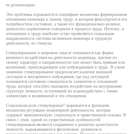
ее рутинизации.
Эти проблемы отражаются в специфике механизма формирования
отношения инженера к своему труду, в котором фокусируются его
потребностное состояние, а также его функционально-ролевое,
ценностно-нормативное поведение в процессе труда. Поэтому, в
отношении к труду наиболее остро проявляется социальная
направленность системы включения инженера в трудовую
деятельность, ее стимулы.
Стимулирование в широком смысле понимается как форма
внешнего воздействия на деятельность индивида, причем по
своему характеру и направленности оно может быть прямым или
косвенным, принуждающим или побуждающим к труду. В узком
значении стимулирование предполагает;наличие внешней
ситуации и внутреннего побуждения, где под ситуацией
понимается состояние совокупности элементов и отношений
труда, которое способно оказывать воздействие на внутреннюю
структуру личности, вступившей во взаимодействие с этими
элементами и включенной в эти отношения.
Социальная роль стимулирован^ выражается в функциях
механизма регуляции инженерной деятельности, которые
содержат экономическую, социальную и нравственную основы. В
связи с этим, одной из существенных особенностей
стимулирования является сохранение и развитие целостности
личности, выражающееся в физическом, духовном и
психологичеокрм единстве жее-качеств. Поэтому, интегрирующее