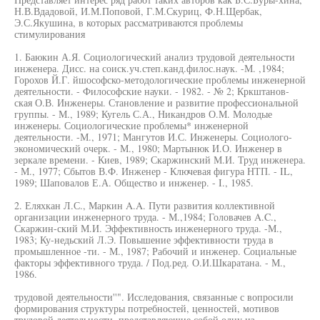
Н.В.Вдадовой, И.М.Поповой, Г.М.Скуриц, Ф.Н.Щербак,
Э.С.Якушина, в которых рассматриваются проблемы
стимулирования
1. Баюкин А.Я. Социологический анализ трудовой деятельности
инженера. Дисс. на соиск.уч.степ.канд.филос.наук. -М. ,1984;
Горохов Й.Г. йшософско-методологические проблемы инженерной
деятельности. - Философские науки. - 1982. - № 2; Кркштанов-
ская О.В. Инженеры. Становление и развитие профессиональной
группы. - М., 1989; Кугель С.А., Никандров О.М. Молодые
инженеры. Социологические проблемы* инженерной
деятельности. -М., 1971; Мангутов И.С. Инженеры. Социолого-
экономический очерк. - М., 1980; Мартынюк И.О. Инженер в
зеркале времени. - Киев, 1989; Скаржинский М.И. Труд инженера.
- М., 1977; Сбытов В.Ф. Инженер - Ключевая фигура НТП. - IL,
1989; Шаповалов Е.А. Общество и инженер. - I., 1985.
2. Еляхкан Л.С., Маркин A.A. Пути развития коллективной
организации инженерного труда. - М.,1984; Головачев A.C.,
Скаржин-ский М.И. Эффективность инженерного труда. -М.,
1983; Ку-недьский Л.Э. Повышение эффективности труда в
промышленное -ти. - М., 1987; Рабочий и инженер. Социальные
факторы эффективного труда. / Под.ред. О.И.Шкаратана. - М.,
1986.
трудовой деятельности''". Исследования, связанные с вопросили
формирования структуры потребностей, ценностей, мотивов
трудовой деятельности, представляющие собой одну из