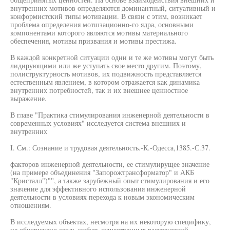
внутренних мотивов определяются доминантный, ситуативный и
конформистский типы мотивации. В связи с этим, возникает
проблема определения мотшзационно-го ядра, основными
компонентами которого являются мотивы материального
обеспечения, мотивы призвания и мотивы престижа.
В каждой конкретной ситуации одни и те же мотивы могут быть
лидирующими или же уступать свое место другим. Поэтому,
полиструктурность мотивов, их подвижность представляется
естественным явлением, в котором отражается как динамика
внутренних потребностей, так и их внешнее ценностное
выражение.
В главе "Практика стимулирования инженерной деятельности в
современных условиях" исследуется система внешних и
внутренних
I. См.: Сознание и трудовая деятельность.-К.-Одесса,1385.-С.37.
факторов инженерной деятельности, ее стимулирущее значение
(на примере объединения "Запорожтрансформатор" и АКБ
"Кристалл")"'', а также зарубежный опыт стимулирования и его
значение для эффективного использования инженерной
деятельности в условиях перехода к новым экономическим
отношениям.
В исследуемых объектах, несмотря на их некоторую специфику,
не обнаружено сколь-нибудь существенных расхождений