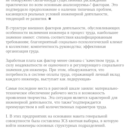
практически по всем основным анализируемы»! факторам. Это
подтвердило предположение о наличии типичных проблем,
касающихся реальных условий инженерной деятельности,
тенденций ее развития. ■
В структуре внешних факторов деятельности, обусловливающих
особенности включения инженера в процесс труда, наибольшее
значение имеют: степень соответствия квалифицированным
требованиям; благоприятный социально-психологический климат
в коллективе; компетентность руководства; эффективная
организация груда.
Заработная плата как фактор менее связана с 'качеством труда, в
силу неадекватности ее оценочного и регулирующего социального
значения для инженера. При этом, обнаруживается, что
потребность в системе оплаты труда, отражающей личный вклад
каждого инженера, выступает как лидирующая»
Самые последние места в ранговой шкале заняли: материально-
техническое обеспечение рабочего места и возможность
проявления творчества. Эта ситуация является характерной для
инженерной деятельности, что также"подтверждается
преимуществом в ней количественных параметров труда.
I. В этих предприятиях на основавии макета генеральной
совокупности была составлена ЗС$ квотная выборка, в которую
войти инженеры основных структурных подразделений.