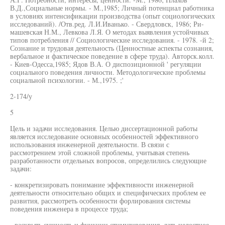
В.Д.,Социальные нормы. - М.,1985; Личный потенциал работника
в условиях интенсификации производства (опыт социологических
исследований). /Отв.ред. Л.И.Иванько. - Свердловск, 1986; Ри-
машевская Н.М., Левкова Л.Я. О методах выявления устойчивых
типов потребления // Социологические исследования. - 1978. -й 2;
Сознание и трудовая деятельность (Ценностные аспекты сознания,
вербальное и фактическое поведение в сфере труда). Авторск.колл.
- Киев-Одесса,1985; Ядов В.А. О диспозиционной ' регуляции
социального поведения личности. Методологические проблемы
социальной психологии. - М.,1975. ;'
2-174/у
5
Цель и задачи исследования. Целью диссертационной работы
является исследование основных особенностей эффективного
использования инженерной деятельности. В связи с
рассмотрением этой сложной проблемы, учитывая степень
разработанности отдельных вопросов, определились следующие
задачи:
- конкретизировать понимание эффективности инженерной
деятельности относительно общих и специфических проблем ее
развития, рассмотреть особенности форлирования системы
поведения инженера в процессе труда;
- раскрыть сущность и функции стимулирования, дать целостное