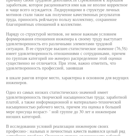
заработкам, которое расценивается ими как не вполне корректное
и чаще всего осуждается. Лидирующими в структуре личных
мотивов стали такие как получение качественных результатов
труда, приносить ре&чьную пользу коллективу, сохранение
благоприятных отношений в коллективе.
Наряду со структурой мотивов, не меное важным условием
формирования отношения инженера к своему труду выступает
удовлетворенность его различными элементами трудовой
ситуации. В ее структуре высшее.статистическое значение (76,5$)
имеет удовлетворенность отношениями с сотрудниками, причем
по группам категорий ин-женероз распределение этой оценки
существенно не отличается. При этом, важно отметить, что
удовлетворенность профессией, занявшая
в шкале рангов второе место, характерна в основном для ведущих
инженеров.
Одно из самых низких статистических-значений имеет
удовлетворенность творческой насыщенностью труда; заработной
платой, а также информационной и материально-технической
насыщенностью рабочего места, причем эта оценка в большей
мере присуща возраст- ' ной группе до 30 лет и инженерам
низших категорий.
В исследовании условий реализации инженером своих
професоио-: нальных и личностных качеств выявился целый ряд
острейших проблем. Оценивая степень увлеченности работой,