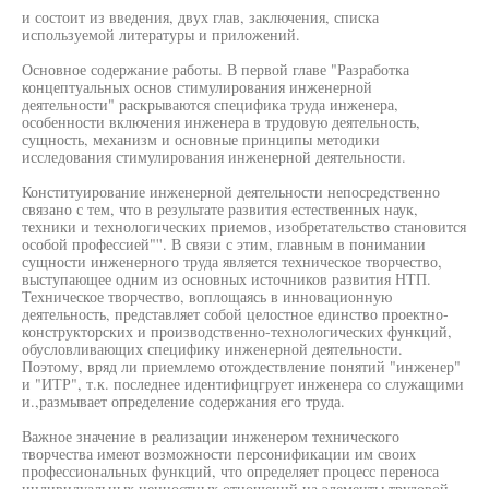
и состоит из введения, двух глав, заключения, списка
используемой литературы и приложений.
Основное содержание работы. В первой главе "Разработка
концептуальных основ стимулирования инженерной
деятельности" раскрываются специфика труда инженера,
особенности включения инженера в трудовую деятельность,
сущность, механизм и основные принципы методики
исследования стимулирования инженерной деятельности.
Конституирование инженерной деятельности непосредственно
связано с тем, что в результате развития естественных наук,
техники и технологических приемов, изобретательство становится
особой профессией"''. В связи с этим, главным в понимании
сущности инженерного труда является техническое творчество,
выступающее одним из основных источников развития НТП.
Техническое творчество, воплощаясь в инновационную
деятельность, представляет собой целостное единство проектно-
конструкторских и производственно-технологических функций,
обусловливающих специфику инженерной деятельности.
Поэтому, вряд ли приемлемо отождествление понятий "инженер"
и "ИТР", т.к. последнее идентифицгрует инженера со служащими
и.,размывает определение содержания его труда.
Важное значение в реализации инженером технического
творчества имеют возможности персонификации им своих
профессиональных функций, что определяет процесс переноса
индивидуальных ценностных отношений на элементы трудовой