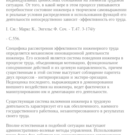
ситуации. От того, в какой мере в этом процессе увязываются
потребностное состояние инженера в творческом самовыражении
и реальные условия распределения и использования функций его
деятельности непосредственно зависит -эффективность его труда.
I. См.: Маркс К., Энгельс Ф. Соч. - Т.47. 3-174/у
- С.556.
Специфика рассмотрения эффективности инженерного труда
определяется механизмом инновационной деятельности
инженера. Его основой является система поведения инженера в
процесое труда, объединяющая мотивацию, функциональное
соподчинение действий и их целевую направленность, причем
существенным в этой системе выступает соблюдение паритета
двух процессов - интириоризации и экстери-оризации.
Недооценка последнего, выражающаяся в доминировании
внешнего воздействия на инженера, ведет фактически к
манипулированию им и демотавации его деятельности.
Существующая система включения инженера в трудовую
деятельность характеризует его как обезличенного, наемного
государственного работника, незаинтересованного в результатах
своего труда.
Вполне естественная в подобной ситуации выступают
административно-волевые методы управления. Использование
таких форм фоз-действия как социалистические соревнования,