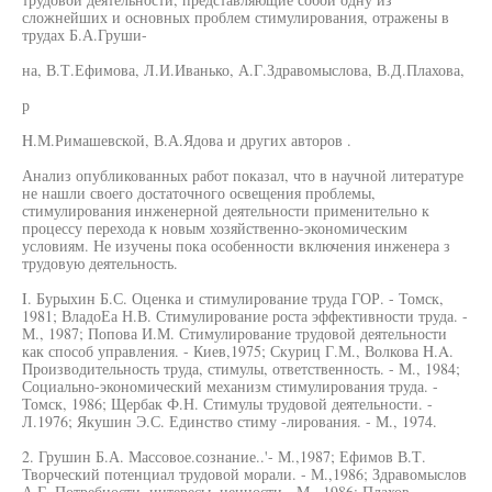
сложнейших и основных проблем стимулирования, отражены в
трудах Б.А.Груши-
на, В.Т.Ефимова, Л.И.Иванько, А.Г.Здравомыслова, В.Д.Плахова,
р
H.М.Римашевской, В.А.Ядова и других авторов .
Анализ опубликованных работ показал, что в научной литературе
не нашли своего достаточного освещения проблемы,
стимулирования инженерной деятельности применительно к
процессу перехода к новым хозяйственно-экономическим
условиям. Не изучены пока особенности включения инженера з
трудовую деятельность.
I. Бурыхин Б.С. Оценка и стимулирование труда ГОР. - Томск,
1981; ВладоЕа Н.В. Стимулирование роста эффективности труда. -
М., 1987; Попова И.М. Стимулирование трудовой деятельности
как способ управления. - Киев,1975; Скуриц Г.М., Волкова H.A.
Производительность труда, стимулы, ответственность. - М., 1984;
Социально-экономический механизм стимулирования труда. -
Томск, 1986; Щербак Ф.Н. Стимулы трудовой деятельности. -
Л.1976; Якушин Э.С. Единство стиму -лирования. - М., 1974.
2. Грушин Б.А. Массовое.сознание..'- М.,1987; Ефимов В.Т.
Творческий потенциал трудовой морали. - М.,1986; Здравомыслов
А.Г. Потребности, интересы, ценности. -М., 1986; Плахов