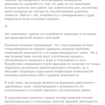
деятельности проявляется в том, что даже из тех инженеров,
которые оценили свою работу как значительную для., коллектива
менее половины не считают ее способствующей развитию
личности. Вместе с тем, потребность в самовыражении в труде
определили более половины опрошен-
i9
них инженеров, причем эта потребность характерна в основном
дая представителей низших категорий.
Подобная ситуация подтверждает, что существующая система
стимулирования не отражает адекватно реальные проблемы
инженерной деятельности и не корреспондируется с ними. Это в
еще большей мере способствует усугублению процесса
обезличенности инженера в труде и отчулздения от него.
Воздействие сложившихся групп факторов не позволяет не только
образовать достаточную компенсирующую ситуацию, но и
обостряет тенденцию социальной поляризации возможностей
инженера реализовать себя в трудовой деятельности.
В этой связи, актуальным является исследование накопленного
зарубежного опыт; стимулирования и возможности его
использования в условиях перехода к регулируемому рынку.
В индустриально развитых странах по мере развития технико-
организационных и социальных структур трудовой деятельности
изменялась и сама концепция.управления, начиная от чисто