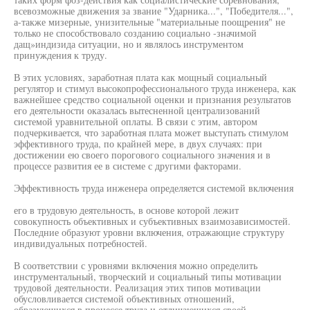
всевозможные движения за звание "Ударника...", "Победителя...",
а-также мизерные, унизительные "материальные поощрения" не
только не способствовало созданию социально -значимой
дащ»индизида ситуации, но и являлось инструментом
принуждения к труду.
В этих условиях, заработная плата как мощный социальный
регулятор и стимул высокопрофессионального труда инженера, как
важнейшее средство социальной оценки и признания результатов
его деятельности оказалась вытесненной централизований
системой уравнительной оплаты. В связи с этим, автором
подчеркивается, что заработная плата может выступать стимулом
эффективного труда, по крайней мере, в двух случаях: при
достижении ею своего порогового социального значения и в
процессе развития ее в системе с другими факторами.
Эффективность труда инженера определяется системой включения
его в трудовую деятельность, в основе которой лежит
совокупность объективных и субъективных взаимозависимостей.
Последние образуют уровни включения, отражающие структуру
индивидуальных потребностей.
В соответствии с уровнями включения можно определить
инструментальный, творческий и социальный типы мотивации
трудовой деятельности. Реализация этих типов мотивации
обусловливается системой объективных отношений,
образующихся в процессе труда и отличающихся своей