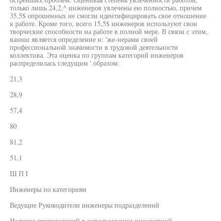
только лишь 24,2,^ инженеров увлечены ею полностью, причем
35,5$ опрошенных не смогли идентифицировать свое отношение
к работе. Кроме того, всего 15,5$ инженеров используют свои
творческие способности на работе в полной мере. В связи с этим,
ваннш является определение н: 'же-нерами своей
профессиональной значимости в трудовой деятельности
коллектива. Эта оценка по группам категорий инженеров
распределилась следущим ' образом:
21,3
28,9
57,4
80
81,2
51,1
Ш П I
Инженеры по категориям
Ведущие Руководители инженеры подразделений
Наличие противоречий в использовании инженерной