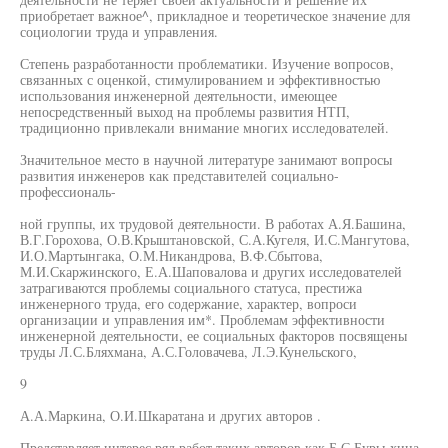
приобретает важное^, прикладное и теоретическое значение для
социологии труда и управления.
Степень разработанности проблематики. Изучение вопросов,
связанных с оценкой, стимулированием и эффективностью
использования инженерной деятельности, имеющее
непосредственный выход на проблемы развития НТП,
традиционно привлекали внимание многих исследователей.
Значительное место в научной литературе занимают вопросы
развития инженеров как представителей социально-
профессиональ-
ной группы, их трудовой деятельности. В работах А.Я.Башина,
В.Г.Горохова, О.В.Крыштановской, С.А.Кугеля, И.С.Мангутова,
И.О.Мартынгака, О.М.Никандрова, В.Ф.Сбытова,
М.И.Скаржинского, Е.А.Шаповалова и других исследователей
затрагиваются проблемы социального статуса, престижа
инженерного труда, его содержание, характер, вопроси
организации и управления им*. Проблемам эффективности
инженерной деятельности, ее социальных факторов посвящены
труды Л.С.Бляхмана, А.С.Головачева, Л.Э.Кунельского,
9
А.А.Маркина, О.И.Шкаратана и других авторов .
Представляет интерес ряд работ таких авторов как Б.С.Буры-хина,