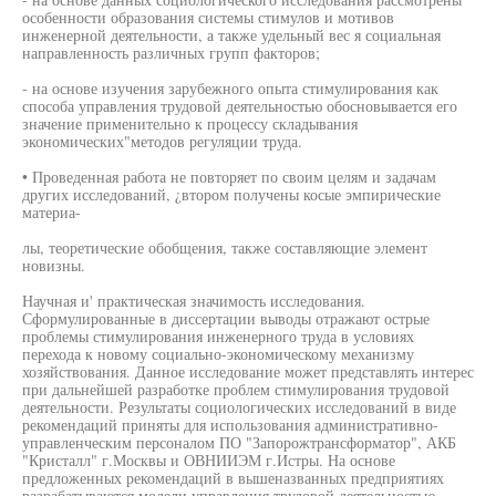
особенности образования системы стимулов и мотивов
инженерной деятельности, а также удельный вес я социальная
направленность различных групп факторов;
- на основе изучения зарубежного опыта стимулирования как
способа управления трудовой деятельностью обосновывается его
значение применительно к процессу складывания
экономических"методов регуляции труда.
• Проведенная работа не повторяет по своим целям и задачам
других исследований, ¿втором получены косые эмпирические
материа-
лы, теоретические обобщения, также составляющие элемент
новизны.
Научная и' практическая значимость исследования.
Сформулированные в диссертации выводы отражают острые
проблемы стимулирования инженерного труда в условиях
перехода к новому социально-экономическому механизму
хозяйствования. Данное исследование может представлять интерес
при дальнейшей разработке проблем стимулирования трудовой
деятельности. Результаты социологических исследований в виде
рекомендаций приняты для использования административно-
управленческим персоналом ПО "Запорожтрансформатор", АКБ
"Кристалл" г.Москвы и ОВНИИЭМ г.Истры. На основе
предложенных рекомендаций в вышеназванных предприятиях
разрабатываются модели управления трудовой деятельностью