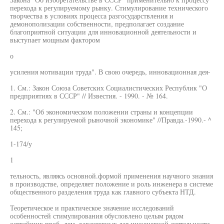
перехода к регулируемому рынку. Стимулирование технического
творчества в условиях процесса разгосударствления и
демонополизации собственности, предполагает создание
благоприятной ситуации для инновационной деятельности и
выступает мощным фактором
о
усиления мотивации труда". В свою очередь, инновационная дея-
1. См.: Закон Союза Советских Социалистических Республик "О
предприятиях в СССР" // Известия. - 1990. - № 164.
2. См.: "Об экономическом положении страны и концепции
перехода к регулируемой рыночной экономике" //Правда.-1990.- ^
145;
1-174/у
1
тельность, являясь основной.формой применения научного знания
в производстве, определяет положение и роль инженера в системе
общественного разделения труда как главного субъекта НТД.
Теоретическое и практическое значение исследований
особенностей стимулирования обусловлено целым рядом
острейших проб -лем, характерных дая инженерной деятельности.