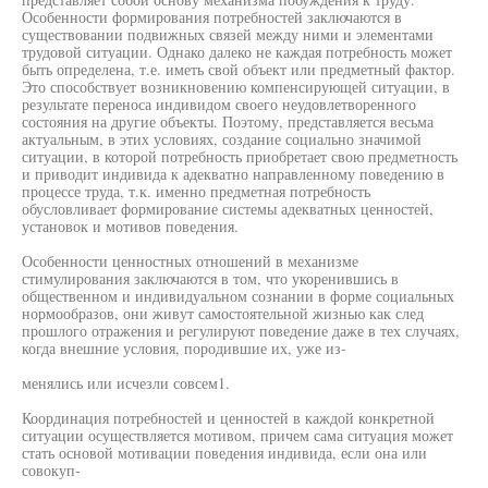
Особенности формирования потребностей заключаются в
существовании подвижных связей между ними и элементами
трудовой ситуации. Однако далеко не каждая потребность может
быть определена, т.е. иметь свой объект или предметный фактор.
Это способствует возникновению компенсирующей ситуации, в
результате переноса индивидом своего неудовлетворенного
состояния на другие объекты. Поэтому, представляется весьма
актуальным, в этих условиях, создание социально значимой
ситуации, в которой потребность приобретает свою предметность
и приводит индивида к адекватно направленному поведению в
процессе труда, т.к. именно предметная потребность
обусловливает формирование системы адекватных ценностей,
установок и мотивов поведения.
Особенности ценностных отношений в механизме
стимулирования заключаются в том, что укоренившись в
общественном и индивидуальном сознании в форме социальных
нормообразов, они живут самостоятельной жизнью как след
прошлого отражения и регулируют поведение даже в тех случаях,
когда внешние условия, породившие их, уже из-
менялись или исчезли совсем1.
Координация потребностей и ценностей в каждой конкретной
ситуации осуществляется мотивом, причем сама ситуация может
стать основой мотивации поведения индивида, если она или
совокуп-