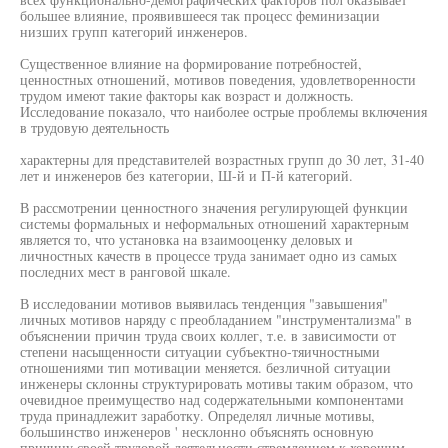
большее влияние, проявившееся так процесс феминизации
низших групп категорий инженеров.
Существенное влияние на формирование потребностей,
ценностных отношений, мотивов поведения, удовлетворенности
трудом имеют такие факторы как возраст и должность.
Исследование показало, что наиболее острые проблемы включения
в трудовую деятельность
характерны для представителей возрастных групп до 30 лет, 31-40
лет и инженеров без категории, Ш-й и П-й категорий.
В рассмотрении ценностного значения регулирующей функции
системы формальных и неформальных отношений характерным
является то, что установка на взаимооценку деловых и
личностных качеств в процессе труда занимает одно из самых
последних мест в ранговой шкале.
В исследовании мотивов выявилась тенденция "завышения"
личных мотивов наряду с преобладанием "инструментализма" в
объяснении причин труда своих коллег, т.е. в зависимости от
степени насыщенности ситуации субъектно-тяичностными
отношениями тип мотивации меняется. безличной ситуации
инженеры склонны структурировать мотивы таким образом, что
очевидное преимущество над содержательными компонентами
труда принадлежит заработку. Определял личные мотивы,
большинство инженеров ' несклонно объяснять основную
причину своей трудовой деятельности стремлением к хорошим