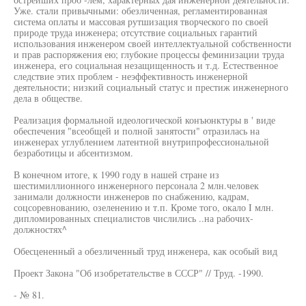
Уже. стали привычными: обезличенная, регламентированная
система оплаты и массовая рутшизация творческого по своей
природе труда инженера; отсутствие социальных гарантий
использования инженером своей интеллектуальной собственности
и прав распоряжения ею; глубокие процессы феминизации труда
инженера, его социальная незащищенность и т.д. Естественное
следствие этих проблем - неэффективность инженерной
деятельности; низкий социальный статус и престиж инженерного
дела в обществе.
Реализация формальной идеологической конъюнктуры в ' виде
обеспечения "всеобщей и полной занятости" отразилась на
инженерах углублением латентной внутрипрофессиональной
безработицы и абсентизмом.
В конечном итоге, к 1990 году в нашей стране из
шестимиллионного инженерного персонала 2 млн.человек
занимали должности инженеров по снабжению, кадрам,
соцсоревнованию, озеленению и т.п. Кроме того, окало I млн.
дипломированных специалистов числились ..на рабочих-
должностях^
Обесцененный а обезличенный труд инженера, как особый вид
Проект Закона "Об изобретательстве в СССР" // Труд. -1990.
- № 81.