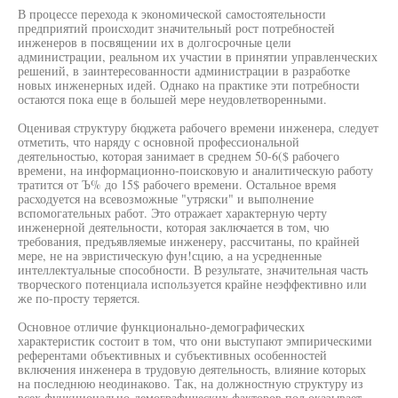
В процессе перехода к экономической самостоятельности
предприятий происходит значительный рост потребностей
инженеров в посвящении их в долгосрочные цели
администрации, реальном их участии в принятии управленческих
решений, в заинтересованности администрации в разработке
новых инженерных идей. Однако на практике эти потребности
остаются пока еще в большей мере неудовлетворенными.
Оценивая структуру бюджета рабочего времени инженера, следует
отметить, что наряду с основной профессиональной
деятельностью, которая занимает в среднем 50-6($ рабочего
времени, на информационно-поисковую и аналитическую работу
тратится от Ъ% до 15$ рабочего времени. Остальное время
расходуется на всевозможные "утряски" и выполнение
вспомогательных работ. Это отражает характерную черту
инженерной деятельности, которая заключается в том, чю
требования, предъявляемые инженеру, рассчитаны, по крайней
мере, не на эвристическую фун!сцию, а на усредненные
интеллектуальные способности. В результате, значительная часть
творческого потенциала используется крайне неэффективно или
же по-просту теряется.
Основное отличие функционально-демографических
характеристик состоит в том, что они выступают эмпирическими
референтами объективных и субъективных особенностей
включения инженера в трудовую деятельность, влияние которых
на последнюю неодинаково. Так, на должностную структуру из
всех функционально-демографических факторов пол оказывает