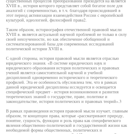
существенных процессов преобразований приходится на является
XVIII в., история которого представляет собой богатое поле для
аналогий с современностью, в т.ч. благодаря происходившей в
этот период активизации взаимодействия России с европейской
культурой, идеологией, философией права2.
Таким образом, историография отечественной правовой мысли
XVIII в. является актуальной научной проблемой не только в силу
своей неизученности, но как обеспечение обобщенной и
систематизированной базы для современных исследований
политической истории XVIII в.
С одной стороны, история правовой мысли является отраслью
юридического знания. «В системе юридических наук и
юридического образования история политических и правовых
учений является самостоятельной научной и учебной
дисциплиной одновременно исторического и теоретического
профилей. Эта ее особенность обусловлена тем, что в рамках
данной юридической дисциплины исследуется и освещается
специфический предмет - история возникновения и развития
теоретических знаний о государстве, праве, политике и
законодательстве, история политических и правовых теорий».3
В рамках правоведения история правовой мысли изучает, главным
образом, те концепции права, которые «рассматривают природу,
понятие, сущность, функции и роль права как специфического
явления общественно-политической и государственной жизни как
необходимой формы общественных, политических и