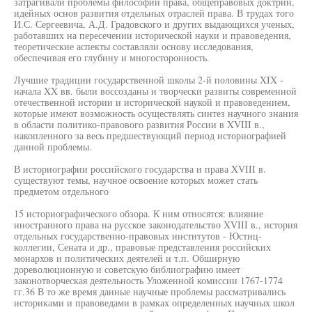
затрагивали проблемы философии права, общеправовых доктрин,
идейных основ развития отдельных отраслей права. В трудах того
И.С. Сергеевича, А.Д. Градовского и других выдающихся ученых,
работавших на пересечении исторической науки и правоведения,
теоретические аспекты составляли основу исследования,
обеспечивая его глубину и многосторонность.
Лучшие традиции государственной школы 2-й половины XIX -
начала XX вв. были воссозданы и творчески развиты современной
отечественной истории и исторической наукой и правоведением,
которые имеют возможность осуществлять синтез научного знания
в области политико-правового развития России в XVIII в.,
накопленного за весь предшествующий период историографией
данной проблемы.
В историографии российского государства и права XVIII в.
существуют темы, научное освоение которых может стать
предметом отдельного
15 историографического обзора. К ним относятся: влияние
иностранного права на русское законодательство XVIII в., история
отдельных государственно-правовых институтов - Юстиц-
коллегии, Сената и др., правовые представления российских
монархов и политических деятелей и т.п. Обширную
дореволюционную и советскую библиографию имеет
законотворческая деятельность Уложенной комиссии 1767-1774
гг.36 В то же время данные научные проблемы рассматривались
историками и правоведами в рамках определенных научных школ