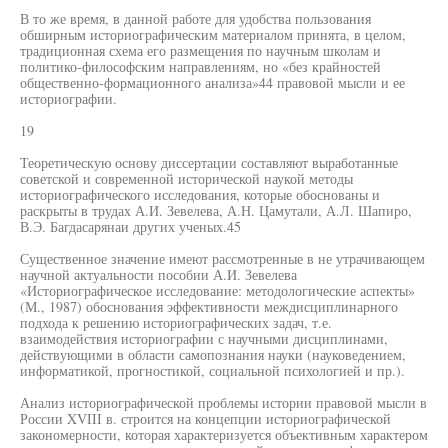
В то же время, в данной работе для удобства пользования
обширным историографическим материалом принята, в целом,
традиционная схема его размещения по научным школам и
политико-философским направлениям, но «без крайностей
общественно-формационного анализа»44 правовой мысли и ее
историографии.
19
Теоретическую основу диссертации составляют выработанные
советской и современной исторической наукой методы
историографического исследования, которые обоснованы и
раскрыты в трудах А.И. Зевелева, А.Н. Цамутали, А.Л. Шапиро,
В.Э. Багдасарянаи других ученых.45
Существенное значение имеют рассмотренные в не утрачивающем
научной актуальности пособии А.И. Зевелева
«Историографическое исследование: методологические аспекты»
(М., 1987) обоснования эффективности междисциплинарного
подхода к решению историографических задач, т.е.
взаимодействия историографии с научными дисциплинами,
действующими в области самопознания науки (науковедением,
информатикой, прогностикой, социальной психологией и пр.).
Анализ историографической проблемы истории правовой мысли в
России XVIII в. строится на концепции историографической
закономерности, которая характеризуется объективным характером