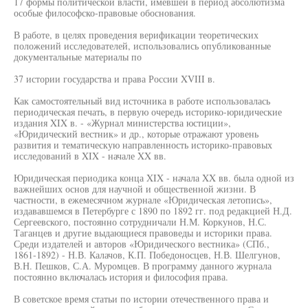
17 формы политической власти, имевшей в период абсолютизма
особые философско-правовые обоснования.
В работе, в целях проведения верификации теоретических
положений исследователей, использовались опубликованные
документальные материалы по
37 истории государства и права России XVIII в.
Как самостоятельный вид источника в работе использовалась
периодическая печать, в первую очередь историко-юридические
издания XIX в. - «Журнал министерства юстиции»,
«Юридический вестник» и др., которые отражают уровень
развития и тематическую направленность историко-правовых
исследований в XIX - начале XX вв.
Юридическая периодика конца XIX - начала XX вв. была одной из
важнейших основ для научной и общественной жизни. В
частности, в ежемесячном журнале «Юридическая летопись»,
издававшемся в Петербурге с 1890 по 1892 гг. под редакцией Н.Д.
Сергеевского, постоянно сотрудничали Н.М. Коркунов, Н.С.
Таганцев и другие выдающиеся правоведы и историки права.
Среди издателей и авторов «Юридического вестника» (СПб.,
1861-1892) - Н.В. Калачов, К.П. Победоносцев, Н.В. Шелгунов,
В.Н. Пешков, С.А. Муромцев. В программу данного журнала
постоянно включалась история и философия права.
В советское время статьи по истории отечественного права и