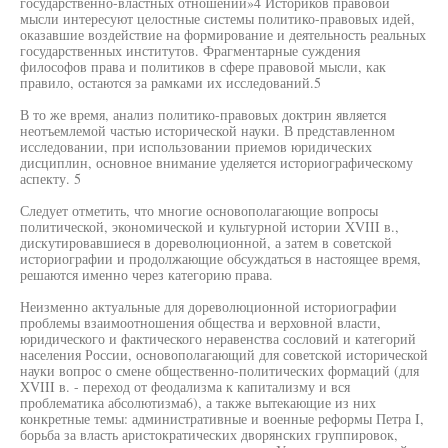
государственно-властных отношений»4 Историков правовой
мысли интересуют целостные системы политико-правовых идей,
оказавшие воздействие на формирование и деятельность реальных
государственных институтов. Фрагментарные суждения
философов права и политиков в сфере правовой мысли, как
правило, остаются за рамками их исследований.5
В то же время, анализ политико-правовых доктрин является
неотъемлемой частью исторической науки. В представленном
исследовании, при использовании приемов юридических
дисциплин, основное внимание уделяется историографическому
аспекту. 5
Следует отметить, что многие основополагающие вопросы
политической, экономической и культурной истории XVIII в.,
дискутировавшиеся в дореволюционной, а затем в советской
историографии и продолжающие обсуждаться в настоящее время,
решаются именно через категорию права.
Неизменно актуальные для дореволюционной историографии
проблемы взаимоотношения общества и верховной власти,
юридического и фактического неравенства сословий и категорий
населения России, основополагающий для советской исторической
науки вопрос о смене общественно-политических формаций (для
XVIII в. - переход от феодализма к капитализму и вся
проблематика абсолютизма6), а также вытекающие из них
конкретные темы: административные и военные реформы Петра I,
борьба за власть аристократических дворянских группировок,