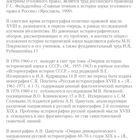
доктрины уголовного права), является труд российского правоведа
Г.С. Фельдштейна «Главные течения в истории науки уголовного
права в России» (Ярославль, 1909).
В советское время историография политико-правовой мысли
XVIII в. развивается, в первую очередь, в рамках исследований
изучения абсолютизма. Из довоенных историографических
обзоров, рассматривающих и эту проблему, в контексте общего
изложения истории исторической науки выделяются работы М.Н.
Покровского и его учеников, а также фундаментальный труд H.JL
Рубинштейна.13
В 1950-1960-е гг. выходят в свет три тома «Очерков истории
исторической науки в СССР» (М., 1955-1963) и учебное пособие
«Историография истории СССР.» под редакцией В.Е.
Иллерицкого и И.А. Кудрявцева.14 В этот же период была издана
монография C.JI. Пештича «Русская историография XVIII в.» (JI.,
1961-1971. 4.1-3), содержащая ценный фактологический материал.
В 1970-1980-е гг. публикуются исследования М.В. Нечкиной,
посвященные В.О. Ключевскому,15 и В.Е. Иллерицкого о С.М.
Соловьеве,16 издаются работы А.Н. Цамутали, анализирующие
различные направления в русской историографии 2-й половины
XIX в. Проблемы историографии русской правовой мысли XVIII
в. освещались в них фрагментарно, не став самостоятельной
сюжетной линией.
В монографии А.Н. Цамутали «Очерки демократического
направления русской историографии 60-70-х годов XIX в.» (JL,