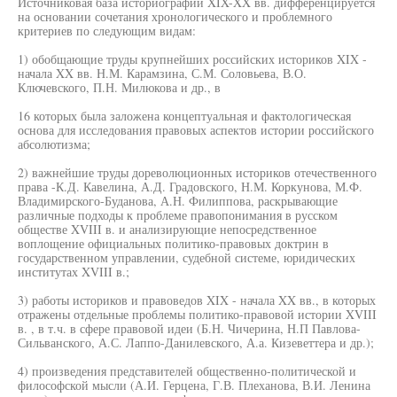
Источниковая база историографии XIX-XX вв. дифференцируется
на основании сочетания хронологического и проблемного
критериев по следующим видам:
1) обобщающие труды крупнейших российских историков XIX -
начала XX вв. Н.М. Карамзина, С.М. Соловьева, В.О.
Ключевского, П.Н. Милюкова и др., в
16 которых была заложена концептуальная и фактологическая
основа для исследования правовых аспектов истории российского
абсолютизма;
2) важнейшие труды дореволюционных историков отечественного
права -К.Д. Кавелина, А.Д. Градовского, Н.М. Коркунова, М.Ф.
Владимирского-Буданова, А.Н. Филиппова, раскрывающие
различные подходы к проблеме правопонимания в русском
обществе XVIII в. и анализирующие непосредственное
воплощение официальных политико-правовых доктрин в
государственном управлении, судебной системе, юридических
институтах XVIII в.;
3) работы историков и правоведов XIX - начала XX вв., в которых
отражены отдельные проблемы политико-правовой истории XVIII
в. , в т.ч. в сфере правовой идеи (Б.Н. Чичерина, Н.П Павлова-
Сильванского, А.С. Лаппо-Данилевского, А.а. Кизеветтера и др.);
4) произведения представителей общественно-политической и
философской мысли (А.И. Герцена, Г.В. Плеханова, В.И. Ленина