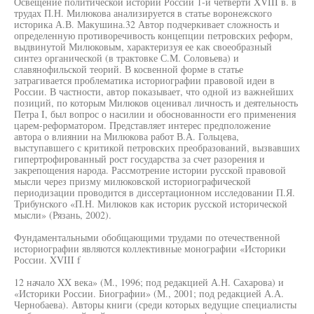
Освещение политической истории России 1-й четверти XVIII в. в
трудах П.Н. Милюкова анализируется в статье воронежского
историка А.В. Макушина.32 Автор подчеркивает сложность и
определенную противоречивость концепции петровских реформ,
выдвинутой Милюковым, характеризуя ее как своеобразный
синтез органической (в трактовке С.М. Соловьева) и
славянофильской теорий. В косвенной форме в статье
затрагивается проблематика историографии правовой идеи в
России. В частности, автор показывает, что одной из важнейших
позиций, по которым Милюков оценивал личность и деятельность
Петра I, был вопрос о насилии и обоснованности его применения
царем-реформатором. Представляет интерес предположение
автора о влиянии на Милюкова работ В.А. Гольцева,
выступавшего с критикой петровских преобразований, вызвавших
гипертрофированный рост государства за счет разорения и
закрепощения народа. Рассмотрение истории русской правовой
мысли через призму милюковской историографической
периодизации проводится в диссертационном исследовании П.Я.
Трибунского «П.Н. Милюков как историк русской исторической
мысли» (Рязань, 2002).
Фундаментальными обобщающими трудами по отечественной
историографии являются коллективные монографии «Историки
России. XVIII f
12 начало XX века» (М., 1996; под редакцией А.Н. Сахарова) и
«Историки России. Биографии» (М., 2001; под редакцией А.А.
Чернобаева). Авторы книги (среди которых ведущие специалисты