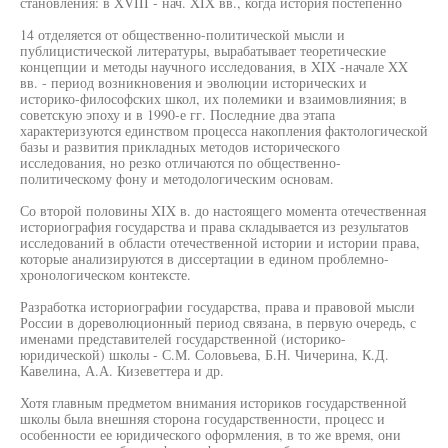
становления: в XVIII - нач. XIX вв., когда история постепенно
14 отделяется от общественно-политической мысли и
публицистической литературы, вырабатывает теоретические
концепции и методы научного исследования, в XIX -начале XX
вв. - период возникновения и эволюции исторических и
историко-философских школ, их полемики и взаимовлияния; в
советскую эпоху и в 1990-е гг. Последние два этапа
характеризуются единством процесса накопления фактологической
базы и развития прикладных методов исторического
исследования, но резко отличаются по общественно-
политическому фону и методологическим основам.
Со второй половины XIX в. до настоящего момента отечественная
историография государства и права складывается из результатов
исследований в области отечественной истории и истории права,
которые анализируются в диссертации в едином проблемно-
хронологическом контексте.
Разработка историографии государства, права и правовой мысли
России в дореволюционный период связана, в первую очередь, с
именами представителей государственной (историко-
юридической) школы - С.М. Соловьева, Б.Н. Чичерина, К.Д.
Кавелина, А.А. Кизеветтера и др.
Хотя главным предметом внимания историков государственной
школы была внешняя сторона государственности, процесс и
особенности ее юридического оформления, в то же время, они