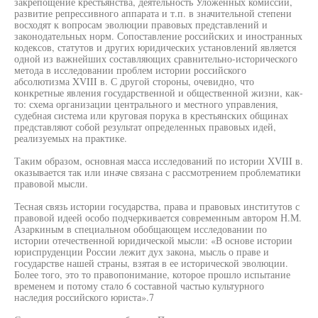
закрепощение крестьянства, деятельность Уложенных комиссий,
развитие репрессивного аппарата и т.п. в значительной степени
восходят к вопросам эволюции правовых представлений и
законодательных норм. Сопоставление российских и иностранных
кодексов, статутов и других юридических установлений является
одной из важнейших составляющих сравнительно-исторического
метода в исследовании проблем истории российского
абсолютизма XVIII в. С другой стороны, очевидно, что
конкретные явления государственной и общественной жизни, как-
то: схема организации центрального и местного управления,
судебная система или круговая порука в крестьянских общинах
представляют собой результат определенных правовых идей,
реализуемых на практике.
Таким образом, основная масса исследований по истории XVIII в.
оказывается так или иначе связана с рассмотрением проблематики
правовой мысли.
Тесная связь истории государства, права и правовых институтов с
правовой идеей особо подчеркивается современным автором Н.М.
Азаркиным в специальном обобщающем исследовании по
истории отечественной юридической мысли: «В основе истории
юриспруденции России лежит дух закона, мысль о праве и
государстве нашей страны, взятая в ее исторической эволюции.
Более того, это то правопонимание, которое прошло испытание
временем и потому стало 6 составной частью культурного
наследия российского юриста».7