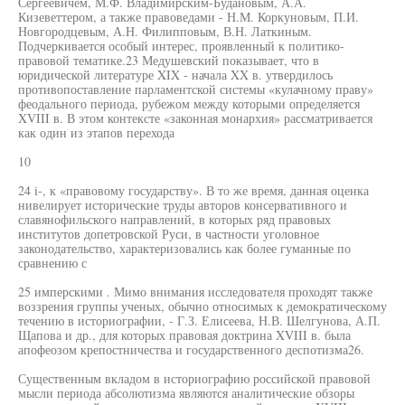
Сергеевичем, М.Ф. Владимирским-Будановым, А.А.
Кизеветтером, а также правоведами - Н.М. Коркуновым, П.И.
Новгородцевым, А.Н. Филипповым, В.Н. Латкиным.
Подчеркивается особый интерес, проявленный к политико-
правовой тематике.23 Медушевский показывает, что в
юридической литературе XIX - начала XX в. утвердилось
противопоставление парламентской системы «кулачному праву»
феодального периода, рубежом между которыми определяется
XVIII в. В этом контексте «законная монархия» рассматривается
как один из этапов перехода
10
24 i-, к «правовому государству». В то же время, данная оценка
нивелирует исторические труды авторов консервативного и
славянофильского направлений, в которых ряд правовых
институтов допетровской Руси, в частности уголовное
законодательство, характеризовались как более гуманные по
сравнению с
25 имперскими . Мимо внимания исследователя проходят также
воззрения группы ученых, обычно относимых к демократическому
течению в историографии, - Г.З. Елисеева, Н.В. Шелгунова, А.П.
Щапова и др., для которых правовая доктрина XVIII в. была
апофеозом крепостничества и государственного деспотизма26.
Существенным вкладом в историографию российской правовой
мысли периода абсолютизма являются аналитические обзоры