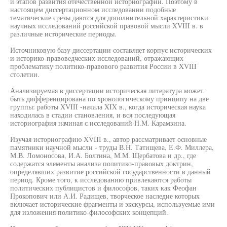
и этапов развития отечественной историографии. Поэтому в
настоящем диссертационном исследовании подобные
тематические срезы даются для дополнительной характеристики
научных исследований российской правовой мысли XVIII в. в
различные исторические периоды.
Источниковую базу диссертации составляет корпус исторических
и историко-правоведческих исследований, отражающих
проблематику политико-правового развития России в XVIII
столетии.
Анализируемая в диссертации историческая литература может
быть дифференцирована по хронологическому принципу на две
группы: работы XVIII -начала XIX в., когда историческая наука
находилась в стадии становления, и вся последующая
историография начиная с исследований Н.М. Карамзина.
Изучая историографию XVIII в., автор рассматривает основные
памятники научной мысли - труды В.Н. Татищева, Е.Ф. Миллера,
М.В. Ломоносова, И.А. Болтина, М.М. Щербатова и др., где
содержатся элементы анализа политико-правовых доктрин,
определявших развитие российской государственности в данный
период. Кроме того, к исследованию привлекаются работы
политических публицистов и философов, таких как Феофан
Прокопович или А.И. Радищев, творческое наследие которых
включает исторические фрагменты и экскурсы, используемые ими
для изложения политико-философских концепций.