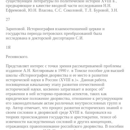
существующей литературы по политической истории XVIII в.,
предваряющие в качестве вводной части исследования Н.Н.
Ефремовой, Ю.Н. Власова, С.С. Соколовой, Т.Л. Буровой, З.Н.
27
Зариповой. Историография взаимоотношений церкви и
государства периода петровских преобразований была
исследована в докторской диссертации С.И.
1Я
Реснянского.
Представляет интерес с точки зрения рассматриваемой проблемы
изданное А.Н. Котляровым в 1990 г. в Томске пособие для высшей
школы «Историография дворянства и ее место в развитии
исторической науки в России (XVIII в.)». Данная работа,
посвященная начальному этапу развития отечественной
исторической науки, косвенно затрагивает и вопрос об"
отражении в ней историко-правовых аспектов, таких как
юридическое положение дворянства, отношение к регулирующим
его законодательным актам различных внутрисословных групп и
пр. Автор отмечает, что процесс развития исторических знаний о
своем сословии в дворянской среде XVIII в. базировался на
теориях происхождения государства и аристократии, тезисе об
извечности наследственных сословий и других концепциях,
отражающих правопонимание российского дворянства. В пособии