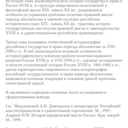
Во второй главе анализируется роль истории государства и права в
России XVIII в. в структуре общественно-политической и
философской мысли XIX -начала XX вв., раскрываются
особенности отражения проблемы политико-правовой мысли
периода абсолютизма в научном наследии российских
исторических школ XIX - начала XX вв., трактовка истории
государственных институтов правовой мысли и законодательства
XVIII в. в дореволюционном российском правоведении.
Третья глава посвящена отечественной историографии
российского государства и права периода абсолютизма за 1920-
2000-е гг. В ней анализируются основные особенности
историографического освоения проблем политико-правового
развития России XVIII в. в 1920-1950-х гг., научные исследования
в области политической истории России XVIII в. 1960-1980-х гг.,
дается характеристика современного этапа историографии
российской государственности и права периода абсолютизма,
выявляются основные тенденции в освоении данной проблемы
отечественной наукой.
В заключении подведены основные итоги исследования и
сформулированы выводы.
См.: Медушевский А.Н. Демократия и авторитаризм: Российский
конституционализм в сравнительной перспективе. М., 1997;
Азаркин Н.М. История юридической мысли России: Курс лекций.
М., 1999.