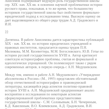
Анисимов подчеркивает ведущую роль государственной школы
сер. XIX -нач. XX вв. в освоении научной проблематики истории
русского права, показывая, в то же время, что большинству
историков государственной школы был свойственен формально-
юридический подход к исследованию темы. Высокую оценку он
дает выделяющимся из общего ряда трудам А.Д. Градовского и
И.И.
22
Дитятина. В работе Анисимова дается характеристика публикаций
XIX - нач. XX вв. по истории юридических учреждений и
правовых институтов, предлагается оценка трудов П.Н.
Милюкова, М.М. Кизеветтера, М.М. Богословского, Ю.В. Готье по
истории русской государственности XVIII в. Автор критикует
советскую историографию проблемы, считая ее формальной и
идеологически упрощенной. Он полемизирует также с рядом
современных авторов, в первую очередь с А.Н. Медушевским.
Между тем, именно в работе А.Н. Медушевского «Утверждение
абсолютизма в России» (М., 1993) представлен обстоятельный
обзор отечественной историографии и правоведческой
литературы, касающейся ряда аспектов политико-правовой
истории XVIII в. А.Н. Медушевский предпринимает анализ
восприятия и исследования по некоторым аспектам
сформулированной проблематики представителями
государственной школы - С.М. Соловьевым, Б.Н. Чичериным,
К.Д. Кавелиным, В.О. Ключевским, А.Д. Градовским, В.И.