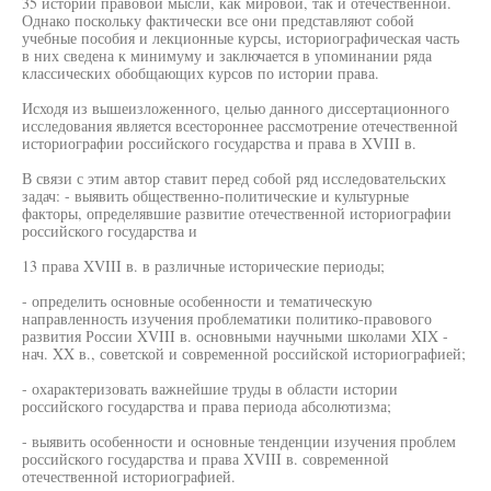
35 истории правовой мысли, как мировой, так и отечественной.
Однако поскольку фактически все они представляют собой
учебные пособия и лекционные курсы, историографическая часть
в них сведена к минимуму и заключается в упоминании ряда
классических обобщающих курсов по истории права.
Исходя из вышеизложенного, целью данного диссертационного
исследования является всестороннее рассмотрение отечественной
историографии российского государства и права в XVIII в.
В связи с этим автор ставит перед собой ряд исследовательских
задач: - выявить общественно-политические и культурные
факторы, определявшие развитие отечественной историографии
российского государства и
13 права XVIII в. в различные исторические периоды;
- определить основные особенности и тематическую
направленность изучения проблематики политико-правового
развития России XVIII в. основными научными школами XIX -
нач. XX в., советской и современной российской историографией;
- охарактеризовать важнейшие труды в области истории
российского государства и права периода абсолютизма;
- выявить особенности и основные тенденции изучения проблем
российского государства и права XVIII в. современной
отечественной историографией.