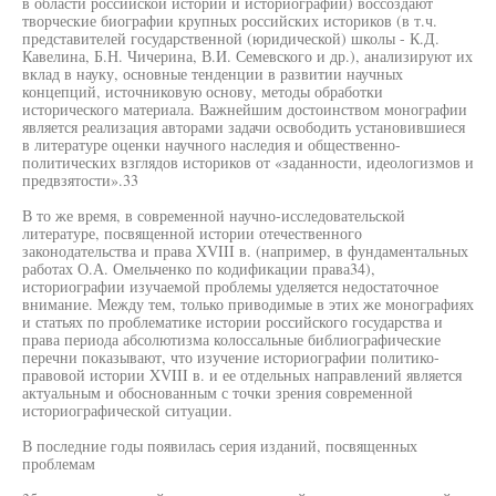
в области российской истории и историографии) воссоздают
творческие биографии крупных российских историков (в т.ч.
представителей государственной (юридической) школы - К.Д.
Кавелина, Б.Н. Чичерина, В.И. Семевского и др.), анализируют их
вклад в науку, основные тенденции в развитии научных
концепций, источниковую основу, методы обработки
исторического материала. Важнейшим достоинством монографии
является реализация авторами задачи освободить установившиеся
в литературе оценки научного наследия и общественно-
политических взглядов историков от «заданности, идеологизмов и
предвзятости».33
В то же время, в современной научно-исследовательской
литературе, посвященной истории отечественного
законодательства и права XVIII в. (например, в фундаментальных
работах О.А. Омельченко по кодификации права34),
историографии изучаемой проблемы уделяется недостаточное
внимание. Между тем, только приводимые в этих же монографиях
и статьях по проблематике истории российского государства и
права периода абсолютизма колоссальные библиографические
перечни показывают, что изучение историографии политико-
правовой истории XVIII в. и ее отдельных направлений является
актуальным и обоснованным с точки зрения современной
историографической ситуации.
В последние годы появилась серия изданий, посвященных
проблемам