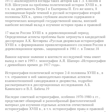
1971) анализируются взгляды таких авторов как Г.З. Елисеев и
Н.В. Шелгунов на проблемы политической истории XVIII в., в
т.ч. на деятельность Петра I и Екатерины II. Его же книга, 8
посвященная борьбе течений в русской историографии второй
половины XIX в., ценна глубоким анализом содержания и
теоретических концепций государственной школы, внесшей
наиболее весомый вклад в изучение истории права и правовой
17 мысли России XVIII в. в дореволюционный период.
Определенные аспекты проблемы были затронуты в кандидатской
диссертации А.К. Котлярева «Русская дворянская историография
XVIII в. о формировании привилегированного сословия России в
дореволюционное время», защищенной в 1981 г. в Томске.18
Важное научное значение в контексте исследуемой темы имеет
выход в свет в 1993 г. монографии A.JI. Шапиро «Историография
с древнейших времен до 1917 года».
Историография политической истории 2-й половины XVIII в., в
т.ч. отражение в ней законодательно-правовых аспектов
взаимоотношений самодержавия и дворянства, подробно
рассматривается в диссертационных исследованиях А.Б.
Каменского и В.Л. Бабича.19
Наследие советской историографии, особенно 1970-1980-х гг.,
представляет обширный и разнообразный фактологический
материал для изучения отдельных аспектов отечественной
историографии XVIII в., в т.ч. историографии права и правовой