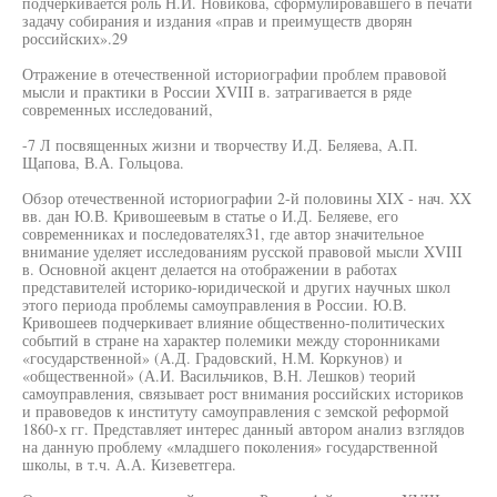
подчеркивается роль Н.И. Новикова, сформулировавшего в печати
задачу собирания и издания «прав и преимуществ дворян
российских».29
Отражение в отечественной историографии проблем правовой
мысли и практики в России XVIII в. затрагивается в ряде
современных исследований,
-7 Л посвященных жизни и творчеству И.Д. Беляева, А.П.
Щапова, В.А. Гольцова.
Обзор отечественной историографии 2-й половины XIX - нач. XX
вв. дан Ю.В. Кривошеевым в статье о И.Д. Беляеве, его
современниках и последователях31, где автор значительное
внимание уделяет исследованиям русской правовой мысли XVIII
в. Основной акцент делается на отображении в работах
представителей историко-юридической и других научных школ
этого периода проблемы самоуправления в России. Ю.В.
Кривошеев подчеркивает влияние общественно-политических
событий в стране на характер полемики между сторонниками
«государственной» (А.Д. Градовский, Н.М. Коркунов) и
«общественной» (А.И. Васильчиков, В.Н. Лешков) теорий
самоуправления, связывает рост внимания российских историков
и правоведов к институту самоуправления с земской реформой
1860-х гг. Представляет интерес данный автором анализ взглядов
на данную проблему «младшего поколения» государственной
школы, в т.ч. А.А. Кизеветгера.