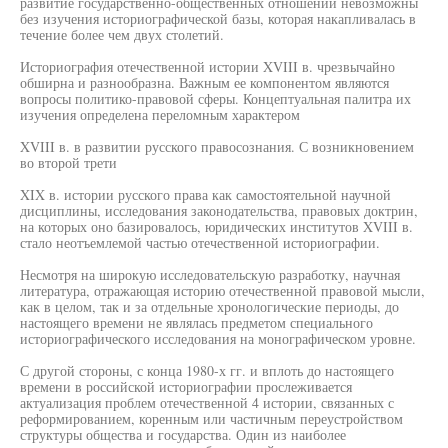
развитие государственно-общественных отношений невозможны
без изучения историографической базы, которая накапливалась в
течение более чем двух столетий.
Историография отечественной истории XVIII в. чрезвычайно
обширна и разнообразна. Важным ее компонентом являются
вопросы политико-правовой сферы. Концептуальная палитра их
изучения определена переломным характером
XVIII в. в развитии русского правосознания. С возникновением
во второй трети
XIX в. истории русского права как самостоятельной научной
дисциплины, исследования законодательства, правовых доктрин,
на которых оно базировалось, юридических институтов XVIII в.
стало неотъемлемой частью отечественной историографии.
Несмотря на широкую исследовательскую разработку, научная
литература, отражающая историю отечественной правовой мысли,
как в целом, так и за отдельные хронологические периоды, до
настоящего времени не являлась предметом специального
историографического исследования на монографическом уровне.
С другой стороны, с конца 1980-х гг. и вплоть до настоящего
времени в российской историографии прослеживается
актуализация проблем отечественной 4 истории, связанных с
реформированием, коренным или частичным переустройством
структуры общества и государства. Один из наиболее