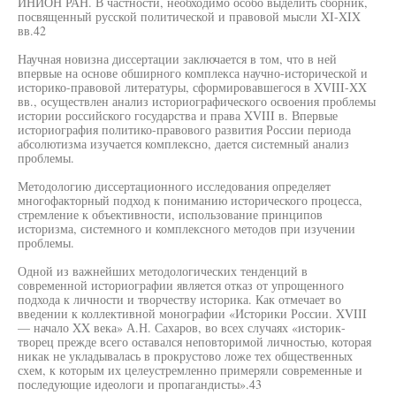
ИНИОН РАН. В частности, необходимо особо выделить сборник,
посвященный русской политической и правовой мысли XI-XIX
вв.42
Научная новизна диссертации заключается в том, что в ней
впервые на основе обширного комплекса научно-исторической и
историко-правовой литературы, сформировавшегося в XVIII-XX
вв., осуществлен анализ историографического освоения проблемы
истории российского государства и права XVIII в. Впервые
историография политико-правового развития России периода
абсолютизма изучается комплексно, дается системный анализ
проблемы.
Методологию диссертационного исследования определяет
многофакторный подход к пониманию исторического процесса,
стремление к объективности, использование принципов
историзма, системного и комплексного методов при изучении
проблемы.
Одной из важнейших методологических тенденций в
современной историографии является отказ от упрощенного
подхода к личности и творчеству историка. Как отмечает во
введении к коллективной монографии «Историки России. XVIII
— начало XX века» А.Н. Сахаров, во всех случаях «историк-
творец прежде всего оставался неповторимой личностью, которая
никак не укладывалась в прокрустово ложе тех общественных
схем, к которым их целеустремленно примеряли современные и
последующие идеологи и пропагандисты».43