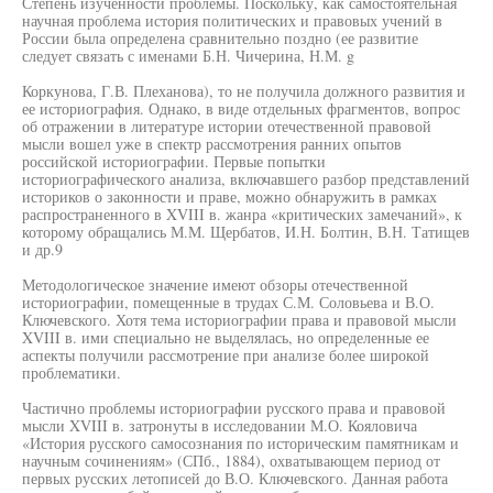
Степень изученности проблемы. Поскольку, как самостоятельная
научная проблема история политических и правовых учений в
России была определена сравнительно поздно (ее развитие
следует связать с именами Б.Н. Чичерина, Н.М. g
Коркунова, Г.В. Плеханова), то не получила должного развития и
ее историография. Однако, в виде отдельных фрагментов, вопрос
об отражении в литературе истории отечественной правовой
мысли вошел уже в спектр рассмотрения ранних опытов
российской историографии. Первые попытки
историографического анализа, включавшего разбор представлений
историков о законности и праве, можно обнаружить в рамках
распространенного в XVIII в. жанра «критических замечаний», к
которому обращались М.М. Щербатов, И.Н. Болтин, В.Н. Татищев
и др.9
Методологическое значение имеют обзоры отечественной
историографии, помещенные в трудах С.М. Соловьева и В.О.
Ключевского. Хотя тема историографии права и правовой мысли
XVIII в. ими специально не выделялась, но определенные ее
аспекты получили рассмотрение при анализе более широкой
проблематики.
Частично проблемы историографии русского права и правовой
мысли XVIII в. затронуты в исследовании М.О. Кояловича
«История русского самосознания по историческим памятникам и
научным сочинениям» (СПб., 1884), охватывающем период от
первых русских летописей до В.О. Ключевского. Данная работа