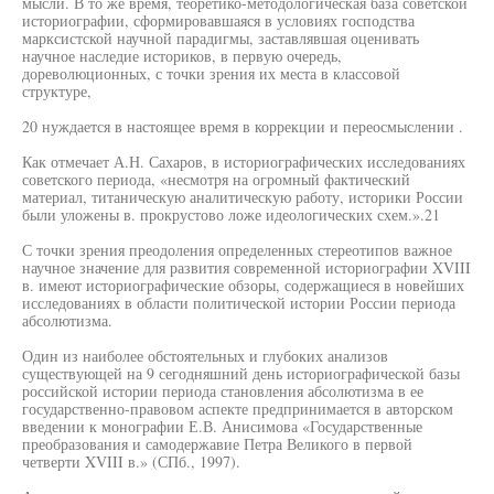
мысли. В то же время, теоретико-методологическая база советской
историографии, сформировавшаяся в условиях господства
марксистской научной парадигмы, заставлявшая оценивать
научное наследие историков, в первую очередь,
дореволюционных, с точки зрения их места в классовой
структуре,
20 нуждается в настоящее время в коррекции и переосмыслении .
Как отмечает А.Н. Сахаров, в историографических исследованиях
советского периода, «несмотря на огромный фактический
материал, титаническую аналитическую работу, историки России
были уложены в. прокрустово ложе идеологических схем.».21
С точки зрения преодоления определенных стереотипов важное
научное значение для развития современной историографии XVIII
в. имеют историографические обзоры, содержащиеся в новейших
исследованиях в области политической истории России периода
абсолютизма.
Один из наиболее обстоятельных и глубоких анализов
существующей на 9 сегодняшний день историографической базы
российской истории периода становления абсолютизма в ее
государственно-правовом аспекте предпринимается в авторском
введении к монографии Е.В. Анисимова «Государственные
преобразования и самодержавие Петра Великого в первой
четверти XVIII в.» (СПб., 1997).