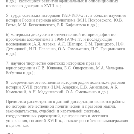
и др.), касающиеся развития официальных и оппозиционных
правовых доктрин в XVIII в. ;
5) труды советских историков 1920-1950-х гг. в области изучения
истории России периода абсолютизма (М.Н. Покровского, Ю.В.
Готье, М.М. Богословского, Б.Б. Кафенгауза и др.);
6) материалы дискуссии в отечественной историографии по
проблемам абсолютизма в 1960-1970-е гг. и последующие
исследования (А.Я. Авреха, А.Л. Шапиро, С.М. Троицкого, Н.Ф.
Демидовой, Н.П. Павленко, О.А. Омельченко, П.С. Грацианского
и др.);
7) научное творчество советских историков права и
юриспруденции (С.В. Юшкова, Б.С. Ошеровича, М.А. Чельцова-
Бебутова и др.);
8) современная отечественная историография политико-правовой
истории XVIII столетия (Н.М. Азаркин, Е.В. Анисимов, А.Б.
Каменский, А.Н. Медушевский, О.А. Омельченко и др.).
Предметом рассмотрения в данной диссертации являются работы
по истории отечественной политической и правовой мысли,
законодательства, судебной и карательной системы,
государственных учреждений, центрального и местного
управления, сословий XVIII в., а также российского самодержавия
в целом, как