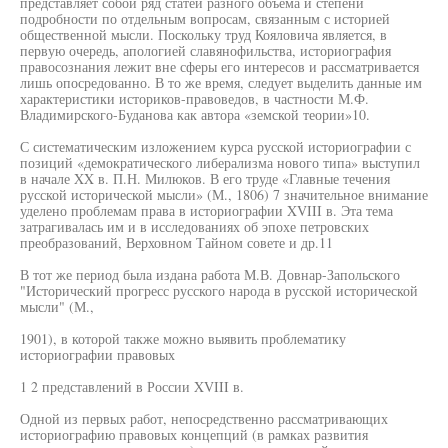
представляет собой ряд статей разного объема и степени
подробности по отдельным вопросам, связанным с историей
общественной мысли. Поскольку труд Кояловича является, в
первую очередь, апологией славянофильства, историография
правосознания лежит вне сферы его интересов и рассматривается
лишь опосредованно. В то же время, следует выделить данные им
характеристики историков-правоведов, в частности М.Ф.
Владимирского-Буданова как автора «земской теории»10.
С систематическим изложением курса русской историографии с
позиций «демократического либерализма нового типа» выступил
в начале XX в. П.Н. Милюков. В его труде «Главные течения
русской исторической мысли» (М., 1806) 7 значительное внимание
уделено проблемам права в историографии XVIII в. Эта тема
затрагивалась им и в исследованиях об эпохе петровских
преобразований, Верховном Тайном совете и др.11
В тот же период была издана работа М.В. Довнар-Запольского
"Исторический прогресс русского народа в русской исторической
мысли" (М.,
1901), в которой также можно выявить проблематику
историографии правовых
1 2 представлений в России XVIII в.
Одной из первых работ, непосредственно рассматривающих
историографию правовых концепций (в рамках развития