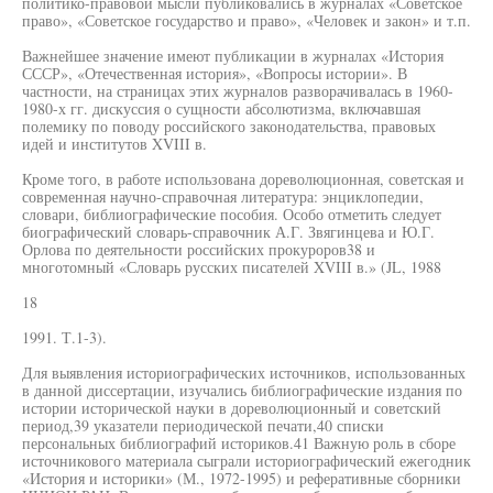
политико-правовой мысли публиковались в журналах «Советское
право», «Советское государство и право», «Человек и закон» и т.п.
Важнейшее значение имеют публикации в журналах «История
СССР», «Отечественная история», «Вопросы истории». В
частности, на страницах этих журналов разворачивалась в 1960-
1980-х гг. дискуссия о сущности абсолютизма, включавшая
полемику по поводу российского законодательства, правовых
идей и институтов XVIII в.
Кроме того, в работе использована дореволюционная, советская и
современная научно-справочная литература: энциклопедии,
словари, библиографические пособия. Особо отметить следует
биографический словарь-справочник А.Г. Звягинцева и Ю.Г.
Орлова по деятельности российских прокуроров38 и
многотомный «Словарь русских писателей XVIII в.» (JL, 1988
18
1991. Т.1-3).
Для выявления историографических источников, использованных
в данной диссертации, изучались библиографические издания по
истории исторической науки в дореволюционный и советский
период,39 указатели периодической печати,40 списки
персональных библиографий историков.41 Важную роль в сборе
источникового материала сыграли историографический ежегодник
«История и историки» (М., 1972-1995) и реферативные сборники