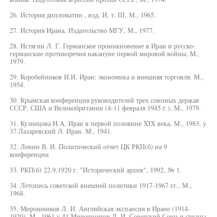
26. История дипломатии , изд. И, т. III, М., 1965.
27. История Ирана, Издательство МГУ, М., 1977.
28. Истягин Л. Г. Германское проникновение в Иран и русско-
германские противоречия накануне первой мировой войны, М.,
1979.
29. Коробейников И.И. Иран: экономика и внешняя торговля. М.,
1954.
30. Крымская конференция руководителей трех союзных держав
СССР, США и Великобритании (4-11 февраля 1945 г.), М., 1979.
31. Кузнецова H.A. Иран в первой половине XIX века, М., 1983. у
37.Лазаревский Л. Иран. М., 1941.
32. Ленин В. И. Политический отчет ЦК РКП(б) на 9
конференции
33. РКП(б) 22.9.1920 г. "Исторический архив", 1992, № 1.
34. Летопись советской внешней политики 1917-1967 гг., М.,
1968.
35. Мирошников Л. И. Английская экспансия в Иране (1914-
1920). М., 1961.v 41.Мирошников Л. И. Советский Союз и страны