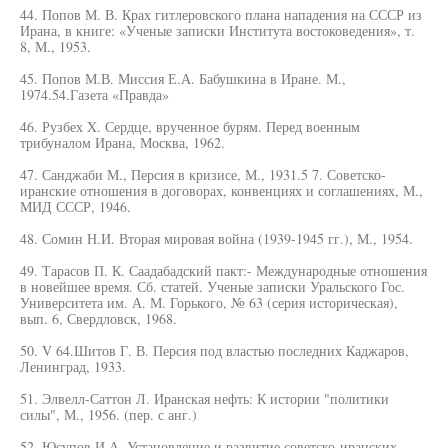
44. Попов М. В. Крах гитлеровского плана нападения на СССР из
Ирана, в книге: «Ученые записки Института востоковедения», т.
8, М., 1953.
45. Попов М.В. Миссия Е.А. Бабушкина в Иране. М.,
1974.54.Газета «Правда»
46. Рузбех X. Сердце, врученное бурям. Перед военным
трибуналом Ирана, Москва, 1962.
47. Санджаби М., Персия в кризисе, М., 1931.5 7. Советско-
иранские отношения в договорах, конвенциях и соглашениях, М.,
МИД СССР, 1946.
48. Сомин Н.И. Вторая мировая война (1939-1945 гг.), М., 1954.
49. Тарасов П. К. Саадабадский пакт:- Международные отношения
в новейшее время. Сб. статей. Ученые записки Уральского Гос.
Университета им. А. М. Горького, № 63 (серия историческая),
вып. 6, Свердловск, 1968.
50. V 64.Шитов Г. В. Персия под властью последних Каджаров,
Ленинград, 1933.
51. Элвелл-Саттон Л. Иранская нефть: К истории "политики
силы", М., 1956. (пер. с анг.)
52. Юсупов И.А. Установление и развитие советско-иранских