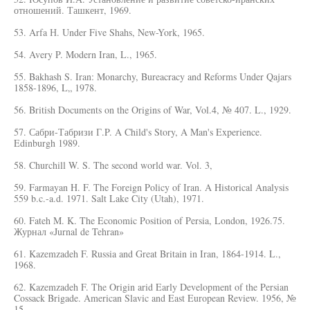
отношений. Ташкент, 1969.
53. Arfa Н. Under Five Shahs, New-York, 1965.
54. Avery P. Modern Iran, L., 1965.
55. Bakhash S. Iran: Monarchy, Bureacracy and Reforms Under Qajars
1858-1896, L„ 1978.
56. British Documents on the Origins of War, Vol.4, № 407. L., 1929.
57. Сабри-Табризи Г.P. A Child's Story, A Man's Experience.
Edinburgh 1989.
58. Churchill W. S. The second world war. Vol. 3,
59. Farmayan H. F. The Foreign Policy of Iran. A Historical Analysis
559 b.c.-a.d. 1971. Salt Lake City (Utah), 1971.
60. Fateh M. K. The Economic Position of Persia, London, 1926.75.
Журнал «Jurnal de Tehran»
61. Kazemzadeh F. Russia and Great Britain in Iran, 1864-1914. L.,
1968.
62. Kazemzadeh F. The Origin arid Early Development of the Persian
Cossack Brigade. American Slavic and East European Review. 1956, №
15.