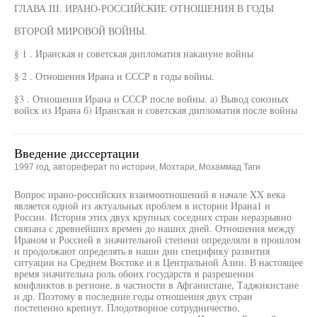
ГЛАВА III. ИРАНО-РОССИЙСКИЕ ОТНОШЕНИЯ В ГОДЫ
ВТОРОЙ МИРОВОЙ ВОЙНЫ.
§ 1 . Иранская и советская дипломатия накануне войны
§ 2 . Отношения Ирана и СССР в годы войны.
§3 . Отношения Ирана и СССР после войны. а) Вывод союзных
войск из Ирана б) Иранская и советская дипломатия после войны
Введение диссертации
1997 год, автореферат по истории, Мохтари, Мохаммад Таги
Вопрос ирано-российских взаимоотношений в начале XX века
является одной из актуальных проблем в истории Ирана1 и
России. История этих двух крупных соседних стран неразрывно
связана с древнейших времен до наших дней. Отношения между
Ираном и Россией в значительной степени определяли в прошлом
и продолжают определять в наши дни специфику развития
ситуации на Среднем Востоке и в Центральной Азии. В настоящее
время значительна роль обоих государств в разрешении
конфликтов в регионе, в частности в Афганистане, Таджикистане
и др. Поэтому в последние годы отношения двух стран
постепенно крепнут. Плодотворное сотрудничество,