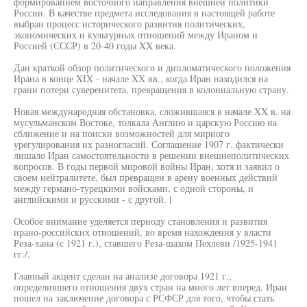
формированием восточного направления внешней политики
России. В качестве предмета исследования в настоящей работе
выбран процесс исторического развития политических,
экономических и культурных отношений между Ираном и
Россией (СССР) в 20-40 годы XX века.
Дан краткой обзор политического и дипломатического положения
Ирана в конце XIX - начале XX вв., когда Иран находился на
грани потери суверенитета, превращения в колониальную страну.
Новая международная обстановка, сложившаяся в начале XX в. на
мусульманском Востоке, толкала Англию и царскую Россию на
сближение и на поиски возможностей для мирного
урегулирования их разногласий. Соглашение 1907 г. фактически
лишало Иран самостоятельности в решении внешнеполитических
вопросов. В годы первой мировой войны Иран, хотя и заявил о
своем нейтралитете, был превращен в арену военных действий
между германо-турецкими войсками, с одной стороны, и
английскими и русскими - с другой. |
Особое внимание уделяется периоду становления и развития
ирано-российских отношений, во время нахождения у власти
Реза-хана (с 1921 г.), ставшего Реза-шахом Пехлеви /1925-1941
гг./.
Главный акцент сделан на анализе договора 1921 г.,
определившего отношения двух стран на много лет вперед. Иран
пошел на заключение договора с РСФСР для того, чтобы стать