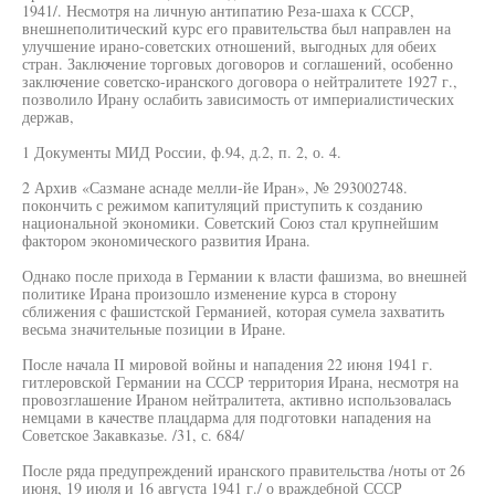
1941/. Несмотря на личную антипатию Реза-шаха к СССР,
внешнеполитический курс его правительства был направлен на
улучшение ирано-советских отношений, выгодных для обеих
стран. Заключение торговых договоров и соглашений, особенно
заключение советско-иранского договора о нейтралитете 1927 г.,
позволило Ирану ослабить зависимость от империалистических
держав,
1 Документы МИД России, ф.94, д.2, п. 2, о. 4.
2 Архив «Сазмане аснаде мелли-йе Иран», № 293002748.
покончить с режимом капитуляций приступить к созданию
национальной экономики. Советский Союз стал крупнейшим
фактором экономического развития Ирана.
Однако после прихода в Германии к власти фашизма, во внешней
политике Ирана произошло изменение курса в сторону
сближения с фашистской Германией, которая сумела захватить
весьма значительные позиции в Иране.
После начала II мировой войны и нападения 22 июня 1941 г.
гитлеровской Германии на СССР территория Ирана, несмотря на
провозглашение Ираном нейтралитета, активно использовалась
немцами в качестве плацдарма для подготовки нападения на
Советское Закавказье. /31, с. 684/
После ряда предупреждений иранского правительства /ноты от 26
июня, 19 июля и 16 августа 1941 г./ о враждебной СССР