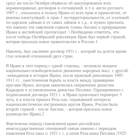
сразу же после Октября объявило об аннулировании всех
неравноправных договоров и соглашений, в т.ч. англо-русского
1907 г., отказалось в пользу Ирана от всех прав и привилегии, от
режима капитуляций; и прав 3 экстерриториальности,;от платежей
по царским займам и от самих займов и т.д., и нужно признать,
что именно эти заявления сорвали планы Англии о превращении
Ирана в английский протекторат. \ Необходимо отметить, что
после победы Октябрьской революции Иран был первой страной,
которая признала новое правительство в России.1
Наконец, был заключен договор 1921 г., который на долгое время
стал основой отношений двух стран.
В Иране в этот период с одной стороны, - возникло мощное
национально-освободительное движение народных масс, с другой,
-невиданная в истории Ирана, после иранской революции 1905-
1911 гг., ожесточенная борьба за власть между правящими
кругами Ирана, которая закончилась свержением династии
Каджаров и установлением династии Пехлеви. Одновременно с
подписанием договора 1921 г. в Иране произошел переворот 3
хута, и к власти пришел Реза-хан, отражавший интересы
националистически настроенных кругов Ирана. Россия была
второй страной - после Англии, - которая признала новое
руководство Ирана.2
Фактически период становления ирано-российских
межгосударственных отношений связан именно с периодом
правления Реза-хана (с 1921 г.), а затем Реза-шаха Пехлеви /1925-