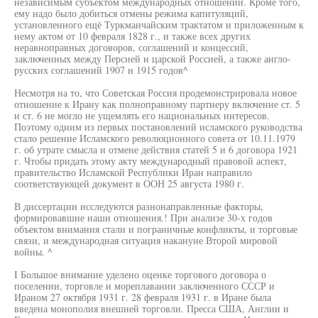
независимым субъектом международных отношений. Кроме того,
ему надо было добиться отмены режима капитуляций,
установленного ещё Туркманчайским трактатом и приложенным к
нему актом от 10 февраля 1828 г., и также всех других
неравноправных договоров, соглашений и концессий,
заключенных между Персией и царской Россией, а также англо-
русских соглашений 1907 и 1915 годов^
Несмотря на то, что Советская Россия продемонстрировала новое
отношение к Ирану как полноправному партнеру включение ст. 5
и ст. 6 не могло не ущемлять его национальных интересов.
Поэтому одним из первых постановлений исламского руководства
стало решение Исламского революционного совета от 10.11.1979
г. об утрате смысла и отмене действия статей 5 и 6 договора 1921
г. Чтобы придать этому акту международный правовой аспект,
правительство Исламской Республики Иран направило
соответствующей документ в ООН 25 августа 1980 г.
В диссертации исследуются разнонаправленные факторы,
формировавшие наши отношения.! При анализе 30-х годов
объектом внимания стали и пограничные конфликты, и торговые
связи, и международная ситуация накануне Второй мировой
войны. ^
I Большое внимание уделено оценке торгового договора о
поселении, торговле и мореплавании заключенного СССР и
Ираном 27 октября 1931 г. 28 февраля 1931 г. в Иране была
введена монополия внешней торговли. Пресса США, Англии и