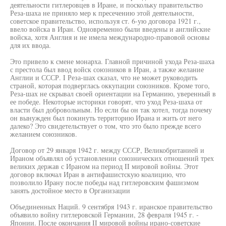
деятельности гитлеровцев в Иране, и поскольку правительство
Реза-шаха не приняло мер к пресечению этой деятельности,
советское правительство, используя ст. 6-ую договора 1921 г.,
ввело войска в Иран. Одновременно были введены и английские
войска, хотя Англия и не имела международно-правовой основы
для их ввода.
Это привело к смене монарха. Главной причиной ухода Реза-шаха
с престола был ввод войск союзников в Иран, а также желание
Англии и СССР. I Реза-шах сказал, что не может руководить
страной, которая подверглась оккупации союзников. Кроме того,
Реза-шах не скрывал своей ориентации на Германию, уверенный в
ее победе. Некоторые историки говорят, что уход Реза-шаха от
власти был добровольным. Но если бы он так хотел, тогда почему
он вынужден был покинуть территорию Ирана и жить от него
далеко? Это свидетельствует о том, что это было прежде всего
желанием союзников.
Договор от 29 января 1942 г. между СССР, Великобританией и
Ираном объявлял об установлении союзнических отношений трех
великих держав с Ираном на период II мировой войны. Этот
договор включал Иран в антифашистскую коалицию, что
позволило Ирану после победы над гитлеровским фашизмом
занять достойное место в Организации
Объединенных Наций. 9 сентября 1943 г. иранское правительство
объявило войну гитлеровской Германии, 28 февраля 1945 г. -
Японии. После окончания II мировой войны ирано-советские