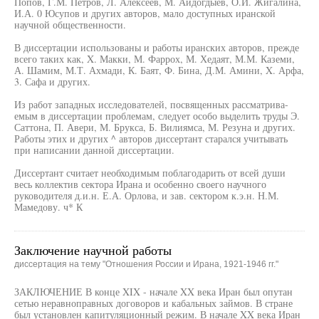
Попов, Г.М. Петров, Л. Алексеев, М. Айдогдыев, О.И. Жигалина,
И.А. 0 Юсупов и других авторов, мало доступных иранской
научной общественности.
В диссертации использованы и работы иранских авторов, прежде
всего таких как, X. Макки, М. Фаррох, М. Хедаят, М.М. Каземи,
А. Шамим, М.Т. Ахмади, К. Баят, Ф. Бина, Д.М. Амини, X. Арфа,
3. Сафа и других.
Из работ западных исследователей, посвященных рассматрива-
емым в диссертации проблемам, следует особо выделить труды Э.
Саттона, П. Авери, М. Брукса, Б. Вилиямса, М. Резуна и других.
Работы этих и других ^ авторов диссертант старался учитывать
при написании данной диссертации.
Диссертант считает необходимым поблагодарить от всей души
весь коллектив сектора Ирана и особенно своего научного
руководителя д.и.н. Е.А. Орлова, и зав. сектором к.э.н. Н.М.
Мамедову. ч* К
Заключение научной работы
диссертация на тему "Отношения России и Ирана, 1921-1946 гг."
ЗАКЛЮЧЕНИЕ В конце XIX - начале XX века Иран был опутан
сетью неравноправных договоров и кабальных займов. В стране
был установлен капитуляционный режим. В начале XX века Иран