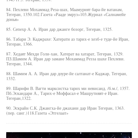
84. Пехлеви Мохаммад Реза-шах, Маамурият бара-йе ватанам,
Тегеран, 1350.102.Газета «Рааде эмруз»103.Журнал «Салнамейе
донья»
85. Сепехр А. А. Иран дар джанге бозорг, Тегеран, 1325.
86. Табари Э. Каджрахе: Хатерати аз тарих-е хезб-е туде-йе Иран,
Тегеран, 1366.
87. Хедаят Мехди Голи-хан, Хатерат ва хатарат, Тегеран, 1329.
ПЗ.Шамим А. Иран дар замане Мохаммад Резза шахе Пехлеви.
Тегеран, 1344.
88. Шамим А. А. Иран дар доуре-йе салтанат-е Каджар, Тегеран,
1332.
89. Шарифи В. Вагти марксистха тарих ми невисанд. /б.м./, 1357.
Пб.Эскандари А., Тарих-е Моффасал-е Машрутияят-е Иран.
Тегеран,1322.
90. Эскрайн С.К. Джангха-йе джахани дар Иран Тегеран, 1363.
(пер. санг.)118.Газета «Этгелаат»