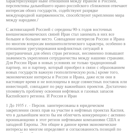
характеризующее ныне отношения между Ираном и Россией,
перспективы дальнейшего ирано-российского сближения отвечают
интересам обоих государств, содействуют разрядке
международной напряженности, способствуют укреплению мира
между народами./
С активизацией Россией с середины 90-х годов восточных
внешнеэкономических связей Иран стал занимать в них все
большее и большее место. Совпадение интересов России и Ирана
по многим вопросам внешнеполитического характера, особенно в
отношении урегулирования конфликтных ситуаций в
приграничных для обеих стран регионах, несомненно повышают
значимость укрепления сотрудничества между нашими странами.
Для России Иран в новых условиях не только традиционный
партнер, но и партнер, который приобрел в связи с образованием
новых государств важную геополитическую роль.| кроме того,
экономические интересы и России и Ирана, даже если они в
настоящее время и не воплощены в виде совместных поставок или
инвестиций, совпадают по ряду важнейших проектов. Достаточно
упомянуть проблему освоения нефтяных и газовых запасов
Каспийского региона. И Россия и Иран
1 До 1935 г. - Персия. заинтересованы в юридическом
закреплении своих прав на участие в нефтяных проектах Каспия,
что в дальнейшем могло бы им облегчить конкуренцию с активно
проникающими в этот регион нефтяными компаниями США и
западной Европы. Эти общие в данное время экономические
интересы во многом определяют и согласованность позиций по