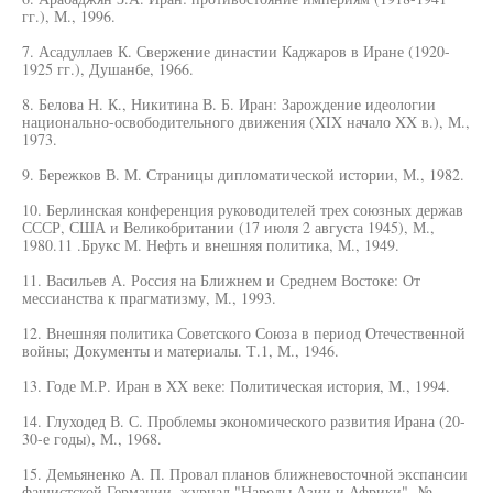
гг.), М., 1996.
7. Асадуллаев К. Свержение династии Каджаров в Иране (1920-
1925 гг.), Душанбе, 1966.
8. Белова Н. К., Никитина В. Б. Иран: Зарождение идеологии
национально-освободительного движения (XIX начало XX в.), М.,
1973.
9. Бережков В. М. Страницы дипломатической истории, М., 1982.
10. Берлинская конференция руководителей трех союзных держав
СССР, США и Великобритании (17 июля 2 августа 1945), М.,
1980.11 .Брукс М. Нефть и внешняя политика, М., 1949.
11. Васильев А. Россия на Ближнем и Среднем Востоке: От
мессианства к прагматизму, М., 1993.
12. Внешняя политика Советского Союза в период Отечественной
войны; Документы и материалы. Т.1, М., 1946.
13. Годе М.Р. Иран в XX веке: Политическая история, М., 1994.
14. Глуходед В. С. Проблемы экономического развития Ирана (20-
30-е годы), М., 1968.
15. Демьяненко А. П. Провал планов ближневосточной экспансии
фашистской Германии. журнал "Народы Азии и Африки", №