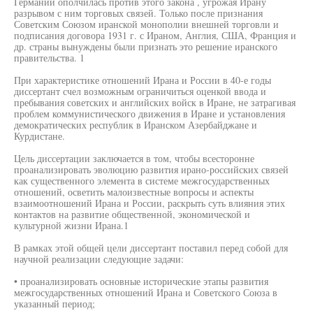
Германии ополчилась против этого закона , угрожая Ирану
разрывом с ним торговых связей. Только после признания
Советским Союзом иранской монополии внешней торговли и
подписания договора 1931 г. с Ираном, Англия, США, Франция и
др. страны вынуждены были признать это решение иранского
правительства. 1
При характеристике отношений Ирана и России в 40-е годы
диссертант счел возможным ограничиться оценкой ввода и
пребывания советских и английских войск в Иране, не затрагивая
проблем коммунистического движения в Иране и установления
демократических республик в Иранском Азербайджане и
Курдистане.
Цель диссертации заключается в том, чтобы всесторонне
проанализировать эволюцию развития ирано-российских связей
как существенного элемента в системе межгосударственных
отношений, осветить малоизвестные вопросы и аспекты
взаимоотношений Ирана и России, раскрыть суть влияния этих
контактов на развитие общественной, экономической и
культурной жизни Ирана.1
В рамках этой общей цели диссертант поставил перед собой для
научной реализации следующие задачи:
• проанализировать основные исторические этапы развития
межгосударственных отношений Ирана и Советского Союза в
указанный период;