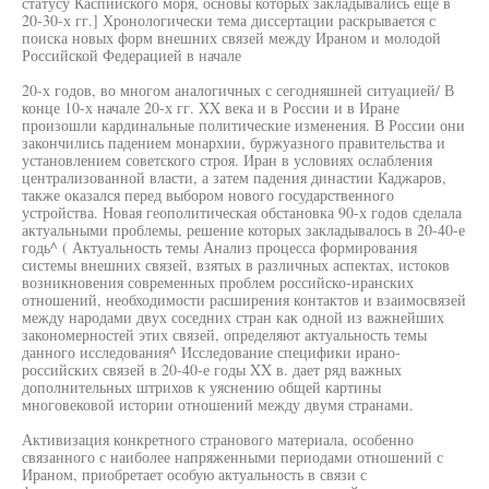
статусу Каспийского моря, основы которых закладывались еще в
20-30-х гг.] Хронологически тема диссертации раскрывается с
поиска новых форм внешних связей между Ираном и молодой
Российской Федерацией в начале
20-х годов, во многом аналогичных с сегодняшней ситуацией/ В
конце 10-х начале 20-х гг. XX века и в России и в Иране
произошли кардинальные политические изменения. В России они
закончились падением монархии, буржуазного правительства и
установлением советского строя. Иран в условиях ослабления
централизованной власти, а затем падения династии Каджаров,
также оказался перед выбором нового государственного
устройства. Новая геополитическая обстановка 90-х годов сделала
актуальными проблемы, решение которых закладывалось в 20-40-е
годь^ ( Актуальность темы Анализ процесса формирования
системы внешних связей, взятых в различных аспектах, истоков
возникновения современных проблем российско-иранских
отношений, необходимости расширения контактов и взаимосвязей
между народами двух соседних стран как одной из важнейших
закономерностей этих связей, определяют актуальность темы
данного исследования^ Исследование специфики ирано-
российских связей в 20-40-е годы XX в. дает ряд важных
дополнительных штрихов к уяснению общей картины
многовековой истории отношений между двумя странами.
Активизация конкретного странового материала, особенно
связанного с наиболее напряженными периодами отношений с
Ираном, приобретает особую актуальность в связи с