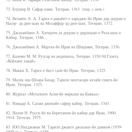
73. Блушер В. Сафар наме. Тегеран, 1363. (пер. с нем.)
74. Велаяти А. А. Тарих-е равабет-е хареджи-йе Иран дар доуран-е
Насер- эд-дин-шах ва Мозаффар-эд-дин-шах, Тегеран, 1372.
75. Джаханбани А. Хатерати аз доуран-е дерахшан-е Реза-шах-е
Кабир, Тегеран, 1346.
76. Джаханбани А. Марзха-йе Иран ва Шоурави, Тегеран, 1336.
77. Каземи М. М. Рузгар ва андишеха, Тегеран, 1350.94.Газета
«Кейхане хавай»
78. Макки X. Тарих-е бист сале-йе Иран. Тегеран, 1325.
79. Малек ош-Шоара Бахар, Тарихе мохтасаре ахзабе сияси-йе
Иран, Тегеран, 1323.
80. Журнал «Моталеате Асия-йе маркази ва Кавказ»
81. Намдар А. Салам дженабе сафир кабир, Тегеран, 1343.
82. Назем Н. Русси-йе ва Беритания-йе кабир дар Иран, 1900-
1914. Тегегап, 1975.
83. ЮО.Нахджаван М. Тарихе джанге джахани-йе доввом (1939-
1945 гг.). Тегеран, 1339.