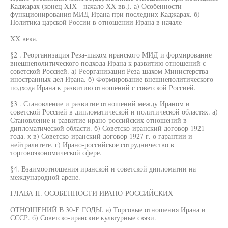
Каджарах (конец XIX - начало XX вв.). а) Особенности
функционирования МИД Ирана при последних Каджарах. б)
Политика царской России в отношении Ирана в начале
XX века.
§2 . Реорганизация Реза-шахом иранского МИД и формирование
внешнеполитического подхода Ирана к развитию отношений с
советской Россией. а) Реорганизация Реза-шахом Министерства
иностранных дел Ирана. б) Формирование внешнеполитического
подхода Ирана к развитию отношений с советской Россией.
§3 . Становление и развитие отношений между Ираном и
советской Россией в дипломатической и политической областях. а)
Становление и развитие ирано-российских отношений в
дипломатической области. б) Советско-иранский договор 1921
года. х в) Советско-иранский договор 1927 г. о гарантии и
нейтралитете. г) Ирано-российское сотрудничество в
торговоэкономической сфере.
§4. Взаимоотношения иранской и советской дипломатии на
международной арене.
ГЛАВА II. ОСОБЕННОСТИ ИРАНО-РОССИЙСКИХ
ОТНОШЕНИЙ В 30-Е ГОДЫ. а) Торговые отношения Ирана и
СССР. б) Советско-иранские культурные связи.