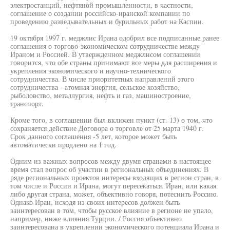
электростанций, нефтяной промышленности, в частности,
соглашение о создании российско-иранской компании по
проведению разведывательных и бурильных работ на Каспии.
19 октября 1997 г. меджлис Ирана одобрил все подписанные ранее
соглашения о торгово-экономическом сотрудничестве между
Ираном и Россией. В утвержденном меджлисом соглашении
говорится, что обе страны принимают все меры для расширения и
укрепления экономического и научно-технического
сотрудничества. В числе приоритетных направлений этого
сотрудничества - атомная энергия, сельское хозяйство,
рыболовство, металлургия, нефть и газ, машиностроение,
транспорт.
Кроме того, в соглашении был включен пункт (ст. 13) о том, что
сохраняется действие Договора о торговле от 25 марта 1940 г.
Срок данного соглашения -5 лет, которое может быть
автоматически продлено на 1 год.
Одним из важных вопросов между двумя странами в настоящее
время стал вопрос об участии в региональных объединениях. В
ряде региональных проектов интересы входящих в регион стран, в
том числе и России и Ирана, могут пересекаться. Иран, или какая
либо другая страна, может, объективно говоря, потеснить Россию.
Однако Иран, исходя из своих интересов должен быть
заинтересован в том, чтобы русское влияние в регионе не упало,
например, ниже влияния Турции. / Россия объективно
заинтересована в укреплении экономического потенциала Ирана и