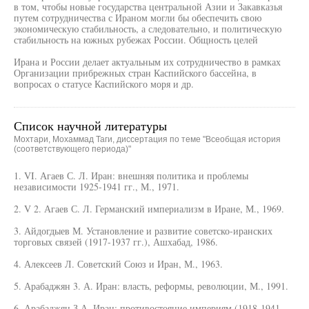
в том, чтобы новые государства центральной Азии и Закавказья
путем сотрудничества с Ираном могли бы обеспечить свою
экономическую стабильность, а следовательно, и политическую
стабильность на южных рубежах России. Общность целей
Ирана и России делает актуальным их сотрудничество в рамках
Организации прибрежных стран Каспийского бассейна, в
вопросах о статусе Каспийского моря и др.
Список научной литературы
Мохтари, Мохаммад Таги, диссертация по теме "Всеобщая история
(соответствующего периода)"
1. VI. Агаев С. Л. Иран: внешняя политика и проблемы
независимости 1925-1941 гг., М., 1971.
2. V 2. Агаев С. Л. Германский империализм в Иране, М., 1969.
3. Айдогдыев М. Установление и развитие советско-иранских
торговых связей (1917-1937 гг.), Ашхабад, 1986.
4. Алексеев Л. Советский Союз и Иран, М., 1963.
5. Арабаджян 3. А. Иран: власть, реформы, революции, М., 1991.
6. Арабаджян З.А. Иран: противостояние империям (1918-1941