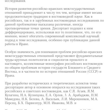
исследования.
История развития российско-иранских межгосударственных
отношений принадлежит к числу тех тем, которые имеют весьма
продолжительную традицию в востоковедной науке. Как в
российских, так и в зарубежных востоковедных исследованиях по
данной проблематике высказаны различные, иногда
противоречивые точки зрения. Диссертант подошел к ним
дифференцировано, использовав все то позитивное, что, по его
мнению, может обогатить современный комплексный научный
подход к теме исследования, особенно при публикации данной
работы в Иране.
Особую значимость для понимания проблем российско-иранских
межгосударственных отношений представляют фундаментальные
труды крупных политологов и социологов прошлого и
настоящего, коллективные монографии российских востоковедов
по общим проблемам истории государств Ближнего и Среднего
Востока, и в частности по истории отношений России (СССР) и
Ирана.
При разработке исторических и теоретических аспектов темы
диссертации автор в основном опирался на исследования таких
российских и советских востоковедов, как C.JI. Агаев, JI.M.
Кулагина, H.A. Кузнецова, Е.А. Орлов, 3. А. Арабаджян, Н.М.
Мамедова, Н.К. Белова, А. Васильев, Л.И. Мирошников, М.А.
Персиц, Б.Х. Парвизпур, М.Н. Иванова, М.В. и