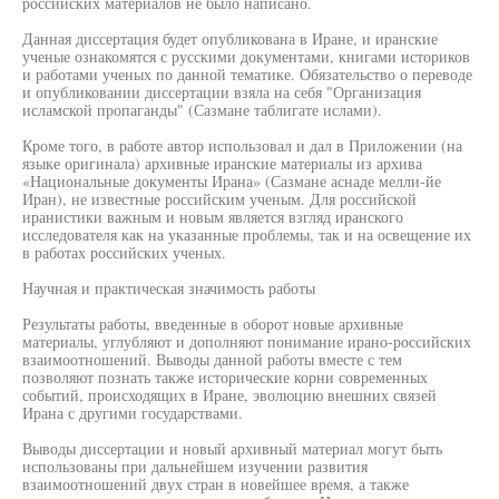
российских материалов не было написано.
Данная диссертация будет опубликована в Иране, и иранские
ученые ознакомятся с русскими документами, книгами историков
и работами ученых по данной тематике. Обязательство о переводе
и опубликовании диссертации взяла на себя "Организация
исламской пропаганды" (Сазмане таблигате ислами).
Кроме того, в работе автор использовал и дал в Приложении (на
языке оригинала) архивные иранские материалы из архива
«Национальные документы Ирана» (Сазмане аснаде мелли-йе
Иран), не известные российским ученым. Для российской
иранистики важным и новым является взгляд иранского
исследователя как на указанные проблемы, так и на освещение их
в работах российских ученых.
Научная и практическая значимость работы
Результаты работы, введенные в оборот новые архивные
материалы, углубляют и дополняют понимание ирано-российских
взаимоотношений. Выводы данной работы вместе с тем
позволяют познать также исторические корни современных
событий, происходящих в Иране, эволюцию внешних связей
Ирана с другими государствами.
Выводы диссертации и новый архивный материал могут быть
использованы при дальнейшем изучении развития
взаимоотношений двух стран в новейшее время, а также