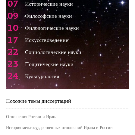
07
Исторические науки
09
Философские науки
10
Филологические науки
17
Искусствоведение
22
Социологические науки
23
Политические науки
24
Культурология
Похожие темы диссертаций
Отношения России и Ирана
История межгосударственных отношений Ирана и России