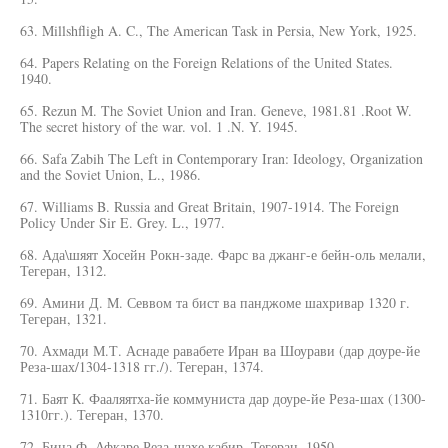
63. Millshfligh A. C., The American Task in Persia, New York, 1925.
64. Papers Relating on the Foreign Relations of the United States.
1940.
65. Rezun M. The Soviet Union and Iran. Geneve, 1981.81 .Root W.
The secret history of the war. vol. 1 .N. Y. 1945.
66. Safa Zabih The Left in Contemporary Iran: Ideology, Organization
and the Soviet Union, L., 1986.
67. Williams B. Russia and Great Britain, 1907-1914. The Foreign
Policy Under Sir E. Grey. L., 1977.
68. Ада\шяят Хосейн Рокн-заде. Фарс ва джанг-е бейн-оль мелали,
Тегеран, 1312.
69. Амини Д. М. Севвом та бист ва панджоме шахривар 1320 г.
Тегеран, 1321.
70. Ахмади М.Т. Аснаде равабете Иран ва Шоурави (дар доуре-йе
Реза-шах/1304-1318 гг./). Тегеран, 1374.
71. Баят К. Фааляятха-йе коммуниста дар доуре-йе Реза-шах (1300-
1310гг.). Тегеран, 1370.
72. Бина Ф. Афкаре Реза-шахе кабир. Тегеран, 1950.