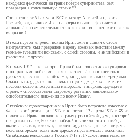
находился фактически на грани потери суверенитета, был
превращен в колониальную страну."?
Соглашение от 31 августа 1907 г. между Англией и царской
Россией, разделившее Иран на сферы влияния, фактически
лишало Иран самостоятельности в решении внешнеполитических
вопросов!)
В годы первой мировой войны Иран, хотя и заявил о своем
нейтралитете, был превращен в арену военных действий между
германо-турецкими войсками, с одной стороны, и английскими и
русскими - с другой.
К началу 1917 г. территория Ирана была полностью оккупирована
иностранными войсками - северная часть Ирана и восточная -
русскими, южная - английскими, западная - германо-турецкими.
Слабость государственной - власти при каджарских шахах, их
пособничество иностранным интересам, и анархия, царящая в
стране, - способствовали широкому развитию национально-
освободительного движения по всему Ирану.
С глубоким удовлетворением в Иране было встречено известие о
Февральской революции 1917 г. в России. 13 апреля 1917 г. 89 из
политиков Ирана послали телеграмму российской думе, в которой
поздравили народ России с победой и заявили, что эта победа
является светом, который, наконец, будет освещать весь мир. ч С
колонизаторской политикой царского правительства покончила
Октябрьская революция в России 1917 г. Русское правительство