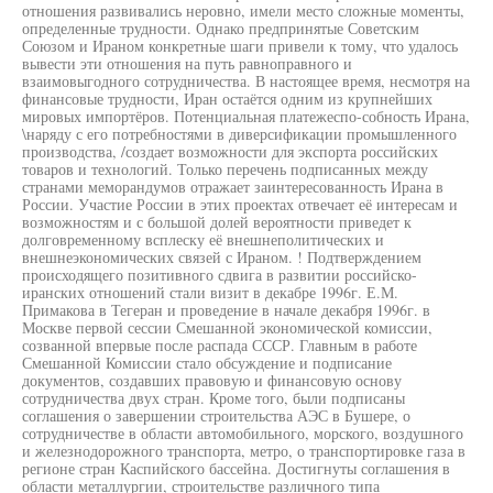
отношения развивались неровно, имели место сложные моменты,
определенные трудности. Однако предпринятые Советским
Союзом и Ираном конкретные шаги привели к тому, что удалось
вывести эти отношения на путь равноправного и
взаимовыгодного сотрудничества. В настоящее время, несмотря на
финансовые трудности, Иран остаётся одним из крупнейших
мировых импортёров. Потенциальная платежеспо-собность Ирана,
\наряду с его потребностями в диверсификации промышленного
производства, /создает возможности для экспорта российских
товаров и технологий. Только перечень подписанных между
странами меморандумов отражает заинтересованность Ирана в
России. Участие России в этих проектах отвечает её интересам и
возможностям и с большой долей вероятности приведет к
долговременному всплеску её внешнеполитических и
внешнеэкономических связей с Ираном. ! Подтверждением
происходящего позитивного сдвига в развитии российско-
иранских отношений стали визит в декабре 1996г. Е.М.
Примакова в Тегеран и проведение в начале декабря 1996г. в
Москве первой сессии Смешанной экономической комиссии,
созванной впервые после распада СССР. Главным в работе
Смешанной Комиссии стало обсуждение и подписание
документов, создавших правовую и финансовую основу
сотрудничества двух стран. Кроме того, были подписаны
соглашения о завершении строительства АЭС в Бушере, о
сотрудничестве в области автомобильного, морского, воздушного
и железнодорожного транспорта, метро, о транспортировке газа в
регионе стран Каспийского бассейна. Достигнуты соглашения в
области металлургии, строительстве различного типа