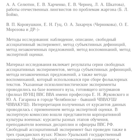
A. А. Селютин, Е. В. Харченко, Е. В. Чернец, Л. А. Шкатова),
работы отечественных лингвистов по проблемам жаргона (Б. Л.
Бойко,
B. П. Коровушкин, Е. Н. Гуц, О. А. Захарчук (Черникова), О. Е.
Морозова и ДР-)-
Методы исследования: наблюдение, описание, свободный
ассоциативный эксперимент, метод субъективных дефиниций,
метод незаконченных предложений, метод воспоминаний, метод
экспертной оценки.
Материал исследования включает результаты серии свободных
ассоциативных экспериментов, метода субъективных дефиниций,
метода незаконченных предложений, а также метода
воспоминаний, который использовался при сборе фольклорных
текстов. Указанные психолингвистические эксперименты
проводились на базе военного вуза, готовящего штурманов
(филиал ВУНЦ ВВС ВВА имени профессора Е. Н. Жуковского и
Ю. А. Гагарина в городе Челябинске - бывший ЧВВАУШ/
ЧВВАКУШ). Интерпретация полученных от курсантов данных
проводилась с применением метода экспертной оценки. В
экспертную комиссию вошли представители корпоративной
культуры военных: курсанты разных этапов обучения,
преподаватели военных дисциплин и офицеры ВВС РФ.
Свободный ассоциативный эксперимент был проведен также в
трех гражданских вузах: Южно-Уральский государственный
университет, Челябинский государственный университет и