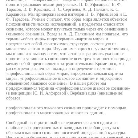
понятий указывает целый ряд ученых: Н. В. Уфимцева, Е. Ф.
Тарасов, В. В. Красных, Н. С. Сергиева, А. Д. Палкин, К. С.
Карданова. Мы придерживаемся взглядов Н. В. Уфимцевой и Е.
Ф. Тарасова. Ученые считают, что образ мира является объектом
психолингвистических исследований, а предметом становится
сознание, которое может изучаться только через его овнешнение
(языковое сознание). Вслед за А. Д. Палкиным мы полагаем, что
термин «образ мира» шире термина «картина мира» и
представляет собой «зонтичную» структуру, состоящую из
множества картин мира. Изучив имеющиеся научные источники,
мы пришли к выводу о том, что четко разграничить указанные
понятия и установить соотношение всех трех компонентов триады
между собой представляется затруднительным. Кроме того, мы
рассмотрели различные подходы и определения терминов:
«профессиональный образ мира», «профессиональная картина
мира», «профессиональное языковое сознание» и «профанное
(обыденное) языковое сознание». В нашей работе мы
придерживаемся термина «профессиональное языковое сознание»
(в концепции Ю. И. Алферовой). Вербализация (овнешнение)
образов
профессионального языкового сознания происходит с помощью
профессионально маркированных языковых единиц.
Свободный ассоциативный эксперимент является одним из
наиболее распространенных и валидных способов доступа к
образам языкового сознания носителей определенной культуры.
Вопрос о необходимости составления ассоциативных словарей, их