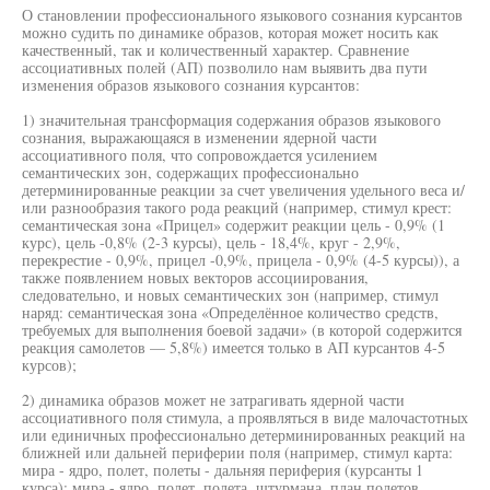
О становлении профессионального языкового сознания курсантов
можно судить по динамике образов, которая может носить как
качественный, так и количественный характер. Сравнение
ассоциативных полей (АП) позволило нам выявить два пути
изменения образов языкового сознания курсантов:
1) значительная трансформация содержания образов языкового
сознания, выражающаяся в изменении ядерной части
ассоциативного поля, что сопровождается усилением
семантических зон, содержащих профессионально
детерминированные реакции за счет увеличения удельного веса и/
или разнообразия такого рода реакций (например, стимул крест:
семантическая зона «Прицел» содержит реакции цель - 0,9% (1
курс), цель -0,8% (2-3 курсы), цель - 18,4%, круг - 2,9%,
перекрестие - 0,9%, прицел -0,9%, прицела - 0,9% (4-5 курсы)), а
также появлением новых векторов ассоциирования,
следовательно, и новых семантических зон (например, стимул
наряд: семантическая зона «Определённое количество средств,
требуемых для выполнения боевой задачи» (в которой содержится
реакция самолетов — 5,8%) имеется только в АП курсантов 4-5
курсов);
2) динамика образов может не затрагивать ядерной части
ассоциативного поля стимула, а проявляться в виде малочастотных
или единичных профессионально детерминированных реакций на
ближней или дальней периферии поля (например, стимул карта:
мира - ядро, полет, полеты - дальняя периферия (курсанты 1
курса); мира - ядро, полет, полета, штурмана, план полетов,