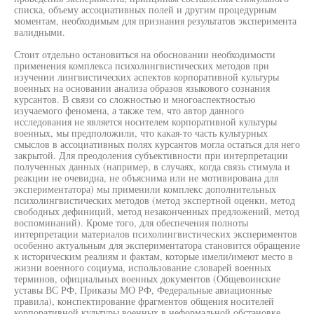
списка, объему ассоциативных полей и другим процедурным
моментам, необходимым для признания результатов эксперимента
валидными.
Стоит отдельно остановиться на обосновании необходимости
применения комплекса психолингвистических методов при
изучении лингвистических аспектов корпоративной культуры
военных на основании анализа образов языкового сознания
курсантов. В связи со сложностью и многоаспектностью
изучаемого феномена, а также тем, что автор данного
исследования не является носителем корпоративной культуры
военных, мы предположили, что какая-то часть культурных
смыслов в ассоциативных полях курсантов могла остаться для него
закрытой. Для преодоления субъективности при интерпретации
полученных данных (например, в случаях, когда связь стимула и
реакции не очевидна, не объяснима или не мотивирована для
экспериментатора) мы применили комплекс дополнительных
психолингвистических методов (метод экспертной оценки, метод
свободных дефиниций, метод незаконченных предложений, метод
воспоминаний). Кроме того, для обеспечения полноты
интерпретации материалов психолингвистических экспериментов
особенно актуальным для экспериментатора становится обращение
к историческим реалиям и фактам, которые имели/имеют место в
жизни военного социума, использование словарей военных
терминов, официальных военных документов (Общевоинские
уставы ВС РФ, Приказы МО РФ, Федеральные авиационные
правила), конспектирование фрагментов общения носителей
корпоративной культуры военных в неформальной обстановке,