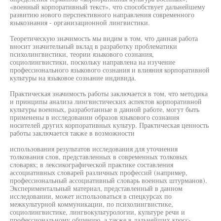
«военный корпоративный текст», что способствует дальнейшему
развитию нового перспективного направления современного
языкознания - организационной лингвистики.
Теоретическую значимость мы видим в том, что данная работа
вносит значительный вклад в разработку проблематики
психолингвистики, теории языкового сознания,
социолингвистики, поскольку направлена на изучение
профессионального языкового сознания и влияния корпоративной
культуры на языковое сознание индивида.
Практическая значимость работы заключается в том, что методика
и принципы анализа лингвистических аспектов корпоративной
культуры военных, разработанные в данной работе, могут быть
применены в исследовании образов языкового сознания
носителей других корпоративных культур. Практическая ценность
работы заключается также в возможности
использования результатов исследования для уточнения
толкования слов, представленных в современных толковых
словарях; в лексикографической практике составления
ассоциативных словарей различных профессий (например,
профессиональный ассоциативный словарь военных штурманов).
Экспериментальный материал, представленный в данном
исследовании, может использоваться в спецкурсах по
межкультурной коммуникации, по психолингвистике,
социолингвистике, лингвокультурологии, культуре речи и
профессиональному общению, а также в дальнейших кросс-