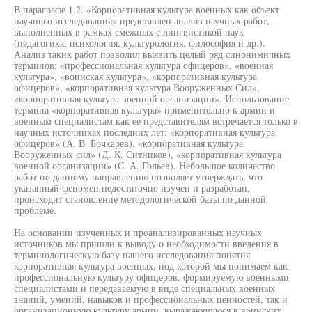
В параграфе 1.2. «Корпоративная культура военных как объект
научного исследования» представлен анализ научных работ,
выполненных в рамках смежных с лингвистикой наук
(педагогика, психология, культурология, философия и др.).
Анализ таких работ позволил выявить целый ряд синонимичных
терминов: «профессиональная культура офицеров», «военная
культура», «воинская культура», «корпоративная культура
офицеров», «корпоративная культура Вооруженных Сил»,
«корпоративная культура военной организации». Использование
термина «корпоративная культура» применительно к армии и
военным специалистам как ее представителям встречается только в
научных источниках последних лет: «корпоративная культура
офицеров» (А. В. Бочкарев), «корпоративная культура
Вооруженных сил» (Д. К. Ситников), «корпоративная культура
военной организации» (С. А. Гольев). Небольшое количество
работ по данному направлению позволяет утверждать, что
указанный феномен недостаточно изучен и разработан,
происходит становление методологической базы по данной
проблеме.
На основании изученных и проанализированных научных
источников мы пришли к выводу о необходимости введения в
терминологическую базу нашего исследования понятия
корпоративная культура военных, под которой мы понимаем как
профессиональную культуру офицеров, формируемую военными
специалистами и передаваемую в виде специальных военных
знаний, умений, навыков и профессиональных ценностей, так и
организационную культуру армии, выражающуюся в воинских