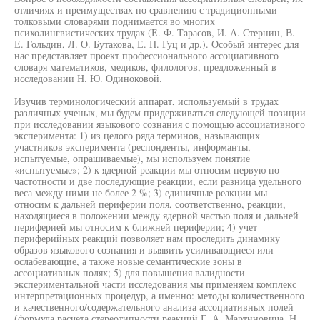
отличиях и преимуществах по сравнению с традиционными
толковыми словарями поднимается во многих
психолингвистических трудах (Е. Ф. Тарасов, И. А. Стернин, В.
Е. Гольдин, Л. О. Бутакова, Е. Н. Гуц и др.). Особый интерес для
нас представляет проект профессионального ассоциативного
словаря математиков, медиков, филологов, предложенный в
исследовании Н. Ю. Одиноковой.
Изучив терминологический аппарат, используемый в трудах
различных ученых, мы будем придерживаться следующей позиции
при исследовании языкового сознания с помощью ассоциативного
эксперимента: 1) из целого ряда терминов, называющих
участников эксперимента (респонденты, информанты,
испытуемые, опрашиваемые), мы используем понятие
«испытуемые»; 2) к ядерной реакции мы относим первую по
частотности и две последующие реакции, если разница удельного
веса между ними не более 2 %; 3) единичные реакции мы
относим к дальней периферии поля, соответственно, реакции,
находящиеся в положении между ядерной частью поля и дальней
периферией мы относим к ближней периферии; 4) учет
периферийных реакций позволяет нам проследить динамику
образов языкового сознания и выявить усиливающиеся или
ослабевающие, а также новые семантические зоны в
ассоциативных полях; 5) для повышения валидности
экспериментальной части исследования мы применяем комплекс
интерпретационных процедур, а именно: методы количественного
и качественного/содержательного анализа ассоциативных полей
(формула расчета стереотипности реакций Г. А. Мартиновича, Н.