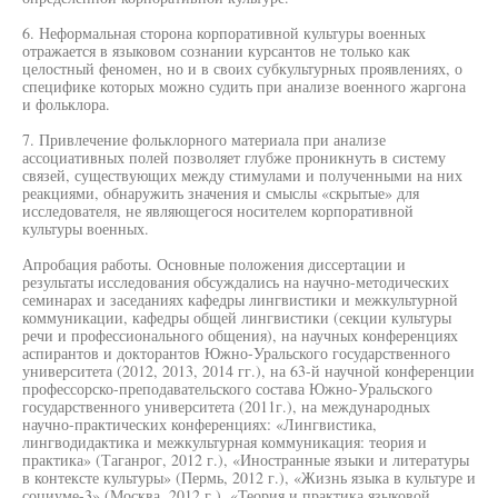
6. Неформальная сторона корпоративной культуры военных
отражается в языковом сознании курсантов не только как
целостный феномен, но и в своих субкультурных проявлениях, о
специфике которых можно судить при анализе военного жаргона
и фольклора.
7. Привлечение фольклорного материала при анализе
ассоциативных полей позволяет глубже проникнуть в систему
связей, существующих между стимулами и полученными на них
реакциями, обнаружить значения и смыслы «скрытые» для
исследователя, не являющегося носителем корпоративной
культуры военных.
Апробация работы. Основные положения диссертации и
результаты исследования обсуждались на научно-методических
семинарах и заседаниях кафедры лингвистики и межкультурной
коммуникации, кафедры общей лингвистики (секции культуры
речи и профессионального общения), на научных конференциях
аспирантов и докторантов Южно-Уральского государственного
университета (2012, 2013, 2014 гг.), на 63-й научной конференции
профессорско-преподавательского состава Южно-Уральского
государственного университета (2011г.), на международных
научно-практических конференциях: «Лингвистика,
лингводидактика и межкультурная коммуникация: теория и
практика» (Таганрог, 2012 г.), «Иностранные языки и литературы
в контексте культуры» (Пермь, 2012 г.), «Жизнь языка в культуре и
социуме-3» (Москва, 2012 г.), «Теория и практика языковой