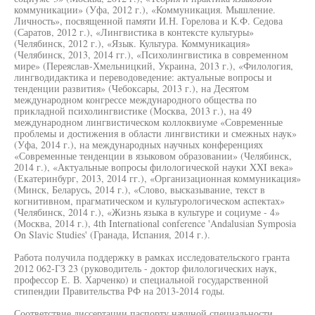
коммуникации» (Уфа, 2012 г.), «Коммуникация. Мышление.
Личность», посвященной памяти И.Н. Горелова и К.Ф. Седова
(Саратов, 2012 г.), «Лингвистика в контексте культуры»
(Челябинск, 2012 г.), «Язык. Культура. Коммуникация»
(Челябинск, 2013, 2014 гг.), «Психолингвистика в современном
мире» (Переяслав-Хмельницкий, Украина, 2013 г.), «Филология,
лингводидактика и переводоведение: актуальные вопросы и
тенденции развития» (Чебоксары, 2013 г.), на Десятом
международном конгрессе международного общества по
прикладной психолингвистике (Москва, 2013 г.), на 49
международном лингвистическом коллоквиуме «Современные
проблемы и достижения в области лингвистики и смежных наук»
(Уфа, 2014 г.), на международных научных конференциях
«Современные тенденции в языковом образовании» (Челябинск,
2014 г.), «Актуальные вопросы филологической науки XXI века»
(Екатеринбург, 2013, 2014 гг.), «Организационная коммуникация»
(Минск, Беларусь, 2014 г.), «Слово, высказывание, текст в
когнитивном, прагматическом и культурологическом аспектах»
(Челябинск, 2014 г.), «Жизнь языка в культуре и социуме - 4»
(Москва, 2014 г.), 4th International conference 'Andalusian Symposia
On Slavic Studies' (Гранада, Испания, 2014 г.).
Работа получила поддержку в рамках исследовательского гранта
2012 062-ГЗ 23 (руководитель - доктор филологических наук,
профессор Е. В. Харченко) и специальной государственной
стипендии Правительства РФ на 2013-2014 годы.
Соответствие диссертации паспорту научной специальности