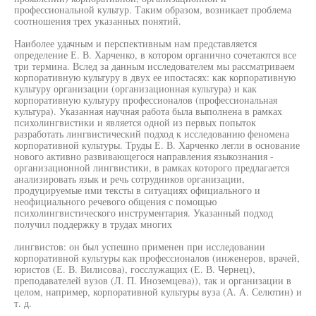
профессиональной культур. Таким образом, возникает проблема
соотношения трех указанных понятий.
Наиболее удачным и перспективным нам представляется
определение Е. В. Харченко, в котором органично сочетаются все
три термина. Вслед за данным исследователем мы рассматриваем
корпоративную культуру в двух ее ипостасях: как корпоративную
культуру организации (организационная культура) и как
корпоративную культуру профессионалов (профессиональная
культура). Указанная научная работа была выполнена в рамках
психолингвистики и является одной из первых попыток
разработать лингвистический подход к исследованию феномена
корпоративной культуры. Труды Е. В. Харченко легли в основание
нового активно развивающегося направления языкознания -
организационной лингвистики, в рамках которого предлагается
анализировать язык и речь сотрудников организации,
продуцируемые ими тексты в ситуациях официального и
неофициального речевого общения с помощью
психолингвистического инструментария. Указанный подход
получил поддержку в трудах многих
лингвистов: он был успешно применен при исследовании
корпоративной культуры как профессионалов (инженеров, врачей,
юристов (Е. В. Вилисова), госслужащих (Е. В. Чернец),
преподавателей вузов (Л. П. Иноземцева)), так и организации в
целом, например, корпоративной культуры вуза (А. А. Селютин) и
т. д.