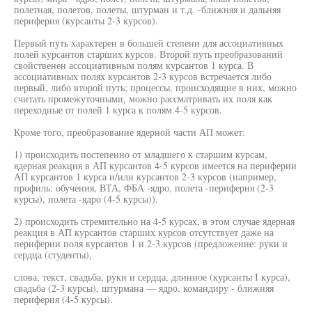
полетная, полетов, полеты, штурман и т.д. -ближняя и дальняя
периферия (курсанты 2-3 курсов).
Первый путь характерен в большей степени для ассоциативных
полей курсантов старших курсов. Второй путь преобразований
свойственен ассоциативным полям курсантов 1 курса. В
ассоциативных полях курсантов 2-3 курсов встречается либо
первый, либо второй путь; процессы, происходящие в них, можно
считать промежуточными, можно рассматривать их поля как
переходные от полей 1 курса к полям 4-5 курсов.
Кроме того, преобразование ядерной части АП может:
1) происходить постепенно от младшего к старшим курсам,
ядерная реакция в АП курсантов 4-5 курсов имеется на периферии
АП курсантов 1 курса и/или курсантов 2-3 курсов (например,
профиль: обучения, ВТА, ФБА -ядро, полета -периферия (2-3
курсы), полета -ядро (4-5 курсы)).
2) происходить стремительно на 4-5 курсах, в этом случае ядерная
реакция в АП курсантов старших курсов отсутствует даже на
периферии поля курсантов 1 и 2-3 курсов (предложение: руки и
сердца (студенты),
слова, текст, свадьба, руки и сердца, длинное (курсанты I курса),
свадьба (2-3 курсы), штурмана — ядро, командиру - ближняя
периферия (4-5 курсы).