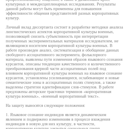
культурных и междисциплинарных исследованиях. Результаты
данной работы могут быть применены для повышения
эффективности общения представителей разных корпоративных
культур.
Личный вклад диссертанта состоит в разработке методики анализа
лингвистических аспектов корпоративной культуры военных,
позволяющей снизить субъективность при интерпретации
полученных экспериментальных материалов исследователем, не
являющимся носителем корпоративной культуры военных. В
работе произведен анализ, систематизация и обобщение данных
свободного ассоциативного эксперимента, фольклорного
материала, выявлены пути изменения образов языкового сознания
курсантов, описаны тенденции качественного и количественного
преобразования ядерной части ассоциативных полей под
влиянием корпоративной культуры военных на языковое сознание
курсантов, установлены усиливающиеся, ослабевающие и новые
семантические зоны в ассоциативных полях стимулов, а также
выделены стратегии идентификации слов-стимулов. В работе
предложены авторские трактовки терминов «корпоративная
культура военных», «военный корпоративный текст».
На защиту выносятся следующие положения:
1. Языковое сознание индивидов является динамическим
явлением и подвержено изменениям в процессе вхождения
индивидов в новую для них культуру, в частности,
корпоративную культуру закрытых социальных групп.