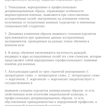
2. Уникальные, корпоративно и профессионально
детерминированные образы, отражающие особенности
мировосприятия военных, выявляются при сопоставлении
ассоциативных полей, выстроенных на основании ответов,
полученных от испытуемых военных (курсантов) и невоенных
специальностей (студентов).
3. Динамика изменения образов языкового сознания курсантов
прослеживается при сравнении данных ассоциативных
экспериментов, проведенных на разных этапах обучения в
военном вузе.
4. К концу обучения увеличивается частотность реакций,
входящих в ядро ассоциативных полей тех слов-стимулов, которые
представляют собой корпоративно (профессионально) значимые
понятия для военных.
5. Актуализация одной из трех стратегий реагирования (1.
литературное слово -> литературное слово, 2. литературное слово
-> жаргонизм, 3. жаргонизм -> жаргонизм) свидетельствует о
сосуществовании в
языковом сознании курсантов универсальных образов, то есть
свойственных всем носителям национальной культуры, и
профессионально детерминированных образов, то есть
обусловленных принадлежностью к определенной профессии, к
определенной корпоративной культуре.