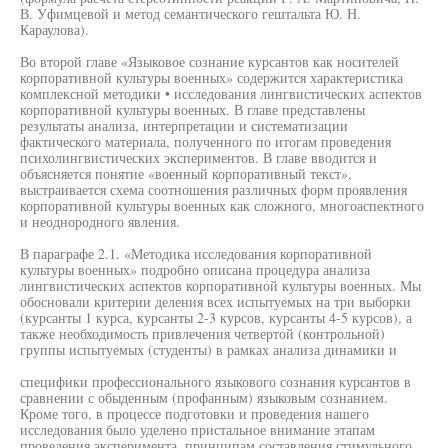
В. Уфимцевой и метод семантического гештальта Ю. Н.
Караулова).
Во второй главе «Языковое сознание курсантов как носителей
корпоративной культуры военных» содержится характеристика
комплексной методики • исследования лингвистических аспектов
корпоративной культуры военных. В главе представлены
результаты анализа, интерпретации и систематизации
фактического материала, полученного по итогам проведения
психолингвистических экспериментов. В главе вводится и
объясняется понятие «военный корпоративный текст»,
выстраивается схема соотношения различных форм проявления
корпоративной культуры военных как сложного, многоаспектного
и неоднородного явления.
В параграфе 2.1. «Методика исследования корпоративной
культуры военных» подробно описана процедура анализа
лингвистических аспектов корпоративной культуры военных. Мы
обосновали критерии деления всех испытуемых на три выборки
(курсанты 1 курса, курсанты 2-3 курсов, курсанты 4-5 курсов), а
также необходимость привлечения четвертой (контрольной)
группы испытуемых (студенты) в рамках анализа динамики и
специфики профессионального языкового сознания курсантов в
сравнении с обыденным (профанным) языковым сознанием.
Кроме того, в процессе подготовки и проведения нашего
исследования было уделено пристальное внимание этапам
проведения эксперимента, принципам составления стимульного