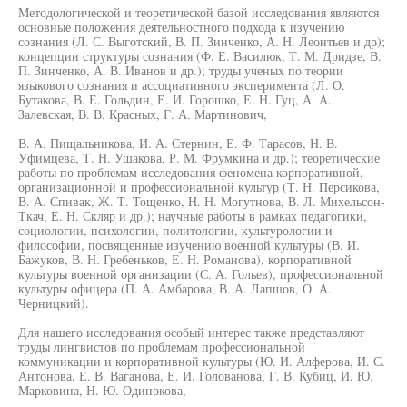
Методологической и теоретической базой исследования являются
основные положения деятельностного подхода к изучению
сознания (Л. С. Выготский, В. П. Зинченко, А. Н. Леонтьев и др);
концепции структуры сознания (Ф. Е. Василюк, Т. М. Дридзе, В.
П. Зинченко, А. В. Иванов и др.); труды ученых по теории
языкового сознания и ассоциативного эксперимента (Л. О.
Бутакова, В. Е. Гольдин, Е. И. Горошко, Е. Н. Гуц, А. А.
Залевская, В. В. Красных, Г. А. Мартинович,
В. А. Пищальникова, И. А. Стернин, Е. Ф. Тарасов, Н. В.
Уфимцева, Т. Н. Ушакова, Р. М. Фрумкина и др.); теоретические
работы по проблемам исследования феномена корпоративной,
организационной и профессиональной культур (Т. Н. Персикова,
В. А. Спивак, Ж. Т. Тощенко, Н. Н. Могутнова, В. Л. Михельсон-
Ткач, Е. Н. Скляр и др.); научные работы в рамках педагогики,
социологии, психологии, политологии, культурологии и
философии, посвященные изучению военной культуры (В. И.
Бажуков, В. Н. Гребеньков, Е. Н. Романова), корпоративной
культуры военной организации (С. А. Гольев), профессиональной
культуры офицера (П. А. Амбарова, В. А. Лапшов, О. А.
Черницкий).
Для нашего исследования особый интерес также представляют
труды лингвистов по проблемам профессиональной
коммуникации и корпоративной культуры (Ю. И. Алферова, И. С.
Антонова, Е. В. Ваганова, Е. И. Голованова, Г. В. Кубиц, И. Ю.
Марковина, Н. Ю. Одинокова,