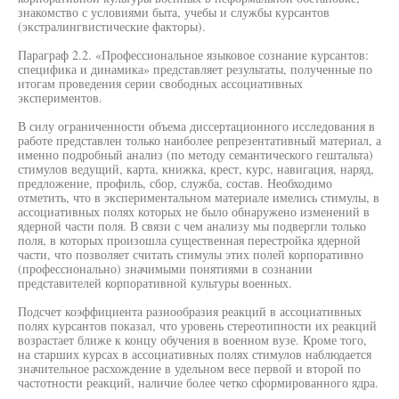
знакомство с условиями быта, учебы и службы курсантов
(экстралингвистические факторы).
Параграф 2.2. «Профессиональное языковое сознание курсантов:
специфика и динамика» представляет результаты, полученные по
итогам проведения серии свободных ассоциативных
экспериментов.
В силу ограниченности объема диссертационного исследования в
работе представлен только наиболее репрезентативный материал, а
именно подробный анализ (по методу семантического гештальта)
стимулов ведущий, карта, книжка, крест, курс, навигация, наряд,
предложение, профиль, сбор, служба, состав. Необходимо
отметить, что в экспериментальном материале имелись стимулы, в
ассоциативных полях которых не было обнаружено изменений в
ядерной части поля. В связи с чем анализу мы подвергли только
поля, в которых произошла существенная перестройка ядерной
части, что позволяет считать стимулы этих полей корпоративно
(профессионально) значимыми понятиями в сознании
представителей корпоративной культуры военных.
Подсчет коэффициента разнообразия реакций в ассоциативных
полях курсантов показал, что уровень стереотипности их реакций
возрастает ближе к концу обучения в военном вузе. Кроме того,
на старших курсах в ассоциативных полях стимулов наблюдается
значительное расхождение в удельном весе первой и второй по
частотности реакций, наличие более четко сформированного ядра.