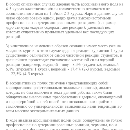
В обоих описанных случаях ядерная часть ассоциативного поля на
4-5 курсах качественно и/или количественно отличается от
ассоциативного поля на 1 и/или 2-3 курсах. Ядро в данном случае
четко сформировано одной, редко двумя высокочастотными
профессионально детерминированными реакциями (например,
ядро стимула «карта» содержит две реакции), удельный вес
которых существенно превышает удельный вес последующих
реакций.
3) качественное изменение образов сознания имеет место уже на
младших курсах, в этом случае ядерная реакция курсантов 1 курса
существенно отличается от самой частотной реакции студентов, в
дальнейшем происходит увеличение частотной силы ядерной
реакции (например, ведущий - шоу - 8,3% (студенты), ведомый -
6,4% (курсанты 1 курса), ведомый - 17,4% (2-3 курсы), ведомый
— 22,5% (4-5 курсы).
В ассоциативных полях стимулов (представляющих собой
корпоративно/профессионально значимые понятия), анализ
которых не был включен в текст данной работы, также были
обнаружены аналогичные преобразования ядерной, околоядерной
и периферийной частей полей, что позволило нам прийти к
заключению об универсальности выявленных нами тенденций во
всем массиве экспериментальных данных.
В ходе анализа ассоциативных полей были обнаружены не только
профессионально детерминированные реакции, термины, но и
жаргонизмы, фрагменты фольклорных микротекстов. Весь массив