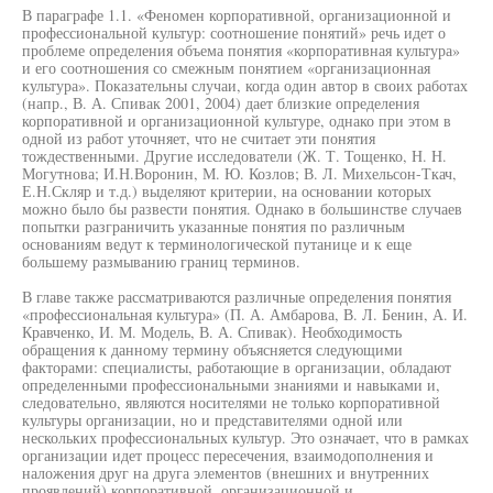
В параграфе 1.1. «Феномен корпоративной, организационной и
профессиональной культур: соотношение понятий» речь идет о
проблеме определения объема понятия «корпоративная культура»
и его соотношения со смежным понятием «организационная
культура». Показательны случаи, когда один автор в своих работах
(напр., В. А. Спивак 2001, 2004) дает близкие определения
корпоративной и организационной культуре, однако при этом в
одной из работ уточняет, что не считает эти понятия
тождественными. Другие исследователи (Ж. Т. Тощенко, Н. Н.
Могутнова; И.Н.Воронин, М. Ю. Козлов; В. Л. Михельсон-Ткач,
Е.Н.Скляр и т.д.) выделяют критерии, на основании которых
можно было бы развести понятия. Однако в большинстве случаев
попытки разграничить указанные понятия по различным
основаниям ведут к терминологической путанице и к еще
большему размыванию границ терминов.
В главе также рассматриваются различные определения понятия
«профессиональная культура» (П. А. Амбарова, В. Л. Бенин, А. И.
Кравченко, И. М. Модель, В. А. Спивак). Необходимость
обращения к данному термину объясняется следующими
факторами: специалисты, работающие в организации, обладают
определенными профессиональными знаниями и навыками и,
следовательно, являются носителями не только корпоративной
культуры организации, но и представителями одной или
нескольких профессиональных культур. Это означает, что в рамках
организации идет процесс пересечения, взаимодополнения и
наложения друг на друга элементов (внешних и внутренних
проявлений) корпоративной, организационной и